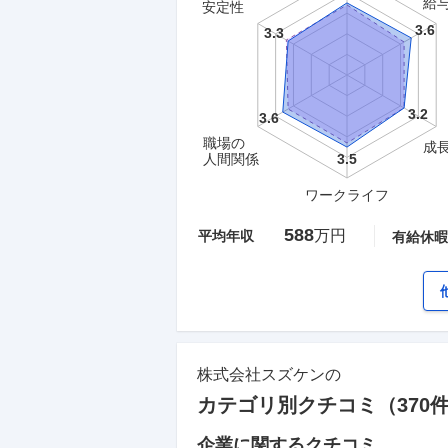
給
安定性
職場の
成
人間関係
ワークライフ
588
万円
平均年収
有給休暇
株式会社スズケン
の
カテゴリ別クチコミ（
370
企業に関するクチコミ