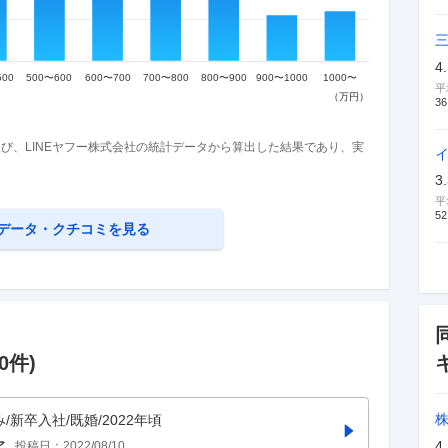
4
平
36
び、LINEヤフー株式会社の統計データから算出した結果であり、実
3
平
52
データ・クチコミを見る
0
件)
み/新卒入社/既婚/2022年頃
4
ア
投稿日：
2022/08/10