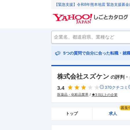
【緊急支援】令和8年熊本地震 緊急支援募
5つの質問で自分に合った転職・就
株式会社スズケン
の評判・
3.4
370
クチコミ
医薬品・化粧品業界
3.0以上の企業
募集
トップ
求人