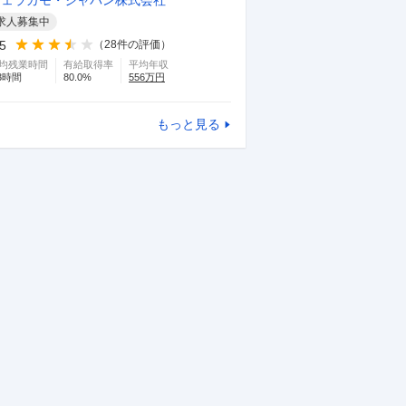
フェラガモ・ジャパン株式会社
求人募集中
.5
（
28
件の評価）
均残業時間
有給取得率
平均年収
3
時間
80.0
%
556
万円
もっと見る