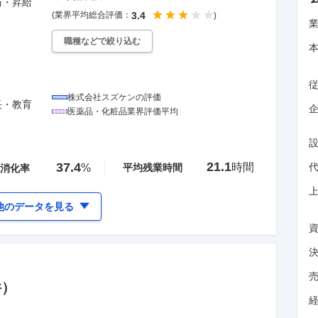
与・昇給
(業界平均総合評価：
3.4
)
職種などで絞り込む
株式会社スズケン
の評価
長・教育
企
医薬品・化粧品
業界評価平均
21.1
37.4
時間
%
平均残業時間
消化率
他のデータを見る
件）