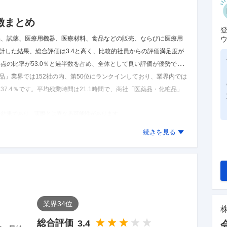
徴まとめ
品、試薬、医療用機器、医療材料、食品などの販売、ならびに医療用
計した結果、
総合評価は3.4と高く、比較的社員からの評価満足度が
点の比率が53.0％と過半数を占め、全体として良い評価が優勢で
品」業界では152社の内、第50位にランクインしており、業界内では
7.4％です。
平均残業時間は21.1時間で、商社「医薬品・化粧品」
た結果であり、実際とは異なる可能性があります。
続きを見る
業界
34
位
総合評価
3.4