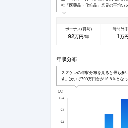
社「医薬品・化粧品」業界の平均57
中途採用面接・選考
3
件
ボーナス(賞与)
時間外
92
1
万円/年
万
年収分布
スズケンの年収分布を見ると
最も多い
す
。次いで700万円台が16.8％とな