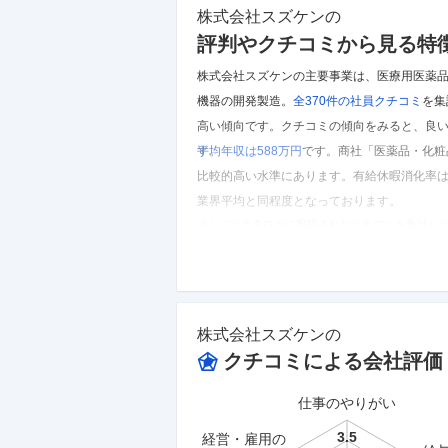
株式会社スズケン
の
評判やクチコミから見る特
株式会社スズケンの主要事業は、医療用医薬
機器の開発製造。
全370件の
社員クチコミ
を集
高い傾向です。
クチコミの傾向をみると、良い
す。
平均年収は588万円
です。
商社「医薬品・化粧
比較的高い水準にあります。
有給休暇消化率は3
業界平均と同程度となっております。
※しごとカタログに投稿されたクチコミを集計し
株式会社スズケン
のクチコミを見る
株式会社スズケン
の
クチコミによる会社評価
仕事のやりがい
経営・雇用の