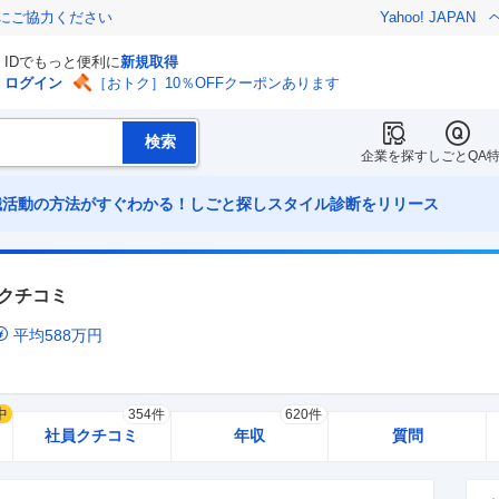
金にご協力ください
Yahoo! JAPAN
IDでもっと便利に
新規取得
ログイン
［おトク］10％OFFクーポンあります
企業を探す
しごとQA
職活動の方法がすぐわかる！しごと探しスタイル診断をリリース
クチコミ
平均
588
万円
中
354件
620件
社員クチコミ
年収
質問