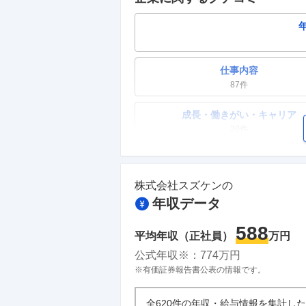
仕事内容
87
件
成長・働きがい・キャリア
20
件
ワークライフバランス
25
件
株式会社スズケン
の
年収データ
副業
10
件
588
平均年収（正社員）
万円
人事・評価制度
公式年収※：
774
万円
21
件
※有価証券報告書公表の情報です。
企業の選考に関するクチコミ
全620件の年収・給与情報を集計し