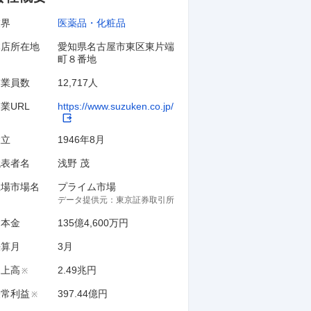
業界
医薬品・化粧品
本店所在地
愛知県名古屋市東区東片端
町８番地
従業員数
12,717人
業URL
https://www.suzuken.co.jp/
設立
1946年8月
代表者名
浅野 茂
上場市場名
プライム市場
データ提供元：
東京証券取引所
資本金
135億4,600万円
決算月
3
月
売上高
2.49兆円
※
経常利益
397.44億円
※