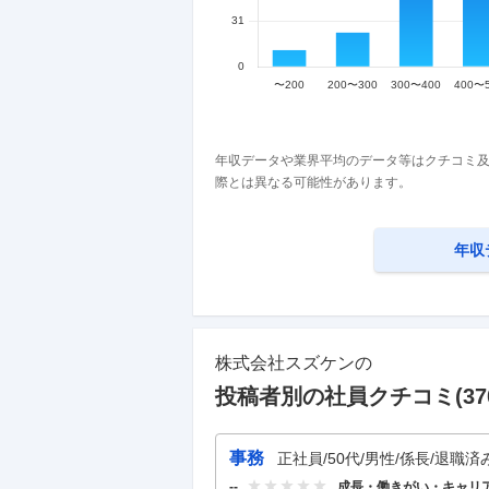
年収データや業界平均のデータ等はクチコミ及
際とは異なる可能性があります。
年収
株式会社スズケン
の
投稿者別の社員クチコミ(
37
事務
正社員/50代/男性/係長/退職済
成長・働きがい・キャリ
--