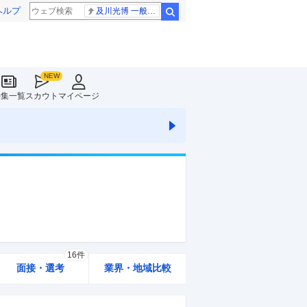
ヘルプ
及川光博 一般女性
検索
特集一覧
スカウト
マイページ
16件
面接・選考
業界・地域比較