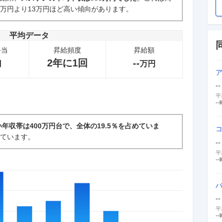
5万円より13万円ほど高い傾向があります。
新卒採用面接・選考
7
件
平均データ
手当
昇給頻度
昇給額
2年に1回
--
円
万円
--
平
--
年収帯は400万円台で、全体の19.5％を占めていま
っています。
--
平
--
--
平
--