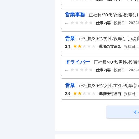
営業事務
正社員/30代/女性/役職な
仕事内容
投稿日：
2022/
--
営業
正社員/20代/男性/役職なし/現
職場の雰囲気
投稿日：
2.3
ドライバー
正社員/40代/男性/役職
仕事内容
投稿日：
2022/
--
営業
正社員/30代/女性/主任/現職/新
退職検討理由
投稿日：
2.0
す