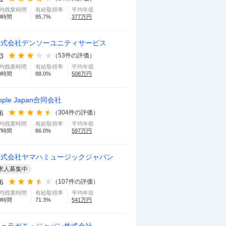
均残業時間
有給取得率
平均年収
0
時間
85.7
%
377
万円
株式会社デンソーユニティサービス
.3
（
53
件の評価）
均残業時間
有給取得率
平均年収
0
時間
88.0
%
508
万円
pple Japan合同会社
.6
（
304
件の評価）
均残業時間
有給取得率
平均年収
7
時間
86.0
%
597
万円
株式会社ヤマハミュージックジャパン
求人募集中
.6
（
107
件の評価）
均残業時間
有給取得率
平均年収
0
時間
71.3
%
541
万円