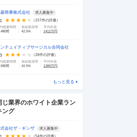
三菱商事株式会社
求人募集中
.1
（
157
件の評価）
均残業時間
有給取得率
平均年収
.4
時間
42.5
%
1412
万円
インテュイティブサージカル合同会社
.3
（
28
件の評価）
均残業時間
有給取得率
平均年収
.5
時間
42.5
%
1389
万円
もっと見る
同じ業界のホワイト企業ラン
キング
株式会社ザ・ギンザ
求人募集中
.1
（
54
件の評価）