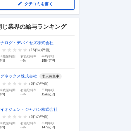
クチコミを書く
同じ業界の給与ランキング
アナログ・デバイセズ株式会社
（
16
件の評価）
均残業時間
有給取得率
平均年収
時間
--
%
1584
万円
コグネックス株式会社
求人募集中
（
6
件の評価）
均残業時間
有給取得率
平均年収
時間
--
%
1549
万円
バイオジェン・ジャパン株式会社
（
5
件の評価）
均残業時間
有給取得率
平均年収
時間
--
%
1479
万円