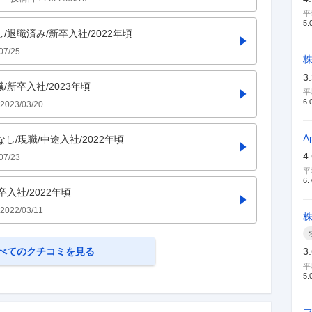
平
5.
し/退職済み/新卒入社/2022年頃
07/25
3
職/新卒入社/2023年頃
平
6.
2023/03/20
A
なし/現職/中途入社/2022年頃
4
07/23
平
6.
卒入社/2022年頃
2022/03/11
3
べてのクチコミを見る
平
5.