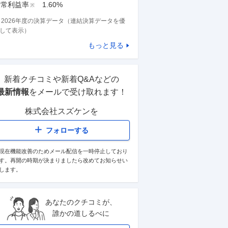
経常利益率
1.60%
※
※
2026
年度の決算データ（連結決算データを優
して表示）
もっと見る
新着クチコミや新着Q&Aなどの
最新情報
をメールで受け取れます！
株式会社スズケン
を
フォローする
現在機能改善のためメール配信を一時停止しており
す。再開の時期が決まりましたら改めてお知らせい
します。
あなたのクチコミが、
誰かの道しるべに