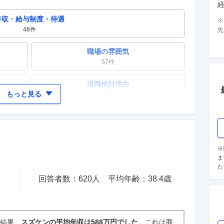
年収・給与制度・待遇
48
件
先
職場の雰囲気
57
件
退職検討理由
もっと見る
28
件
女性の活躍・働きやすさ
28
件
テレワーク・リモートワーク
※
ま
13
件
た
回答者数：
620
人
平均年齢：
38.4
歳
入社理由・入社後ギャップ
17
件
た結果、
スズケンの平均年収は588万円でした
。これは商