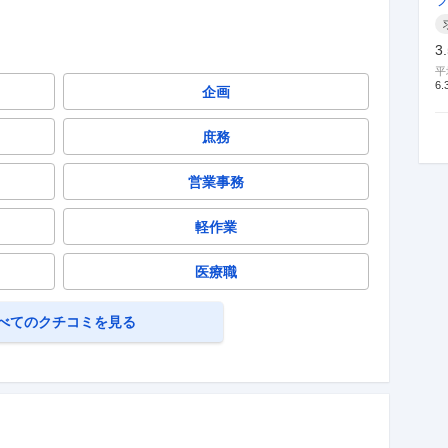
3
平
6.
企画
庶務
営業事務
軽作業
医療職
べてのクチコミを見る