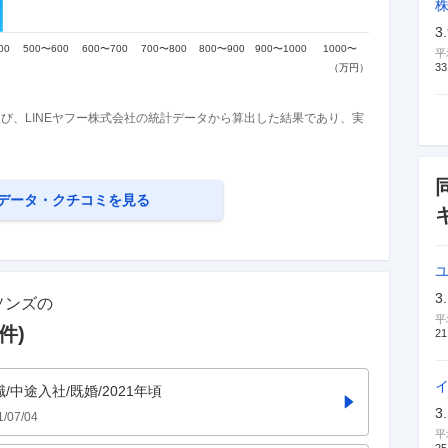
3
平
33
び、LINEヤフー株式会社の統計データから算出した結果であり、実
データ・クチコミを見る
3
ソンズ
の
平
件)
21
職/中途入社/既婚/2021年頃
3
1/07/04
平