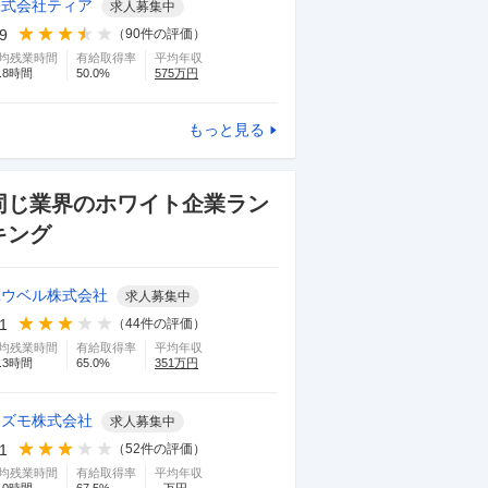
株式会社ティア
求人募集中
.9
（
90
件の評価）
均残業時間
有給取得率
平均年収
.8
時間
50.0
%
575
万円
もっと見る
同じ業界のホワイト企業ラン
キング
ユウベル株式会社
求人募集中
.1
（
44
件の評価）
均残業時間
有給取得率
平均年収
.3
時間
65.0
%
351
万円
イズモ株式会社
求人募集中
.1
（
52
件の評価）
均残業時間
有給取得率
平均年収