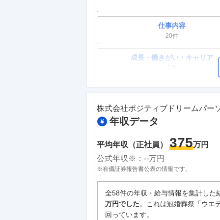
仕事内容
20
件
成長・働きがい・キャリア
5
件
ワークライフバランス
12
件
株式会社ポジティブドリームパー
年収データ
副業
1
件
375
平均年収（正社員）
万円
人事・評価制度
公式年収※：
--
万円
0件
※有価証券報告書公表の情報です。
企業の選考に関するクチコミ
全58件の年収・給与情報を集計した
万円でした
。これは冠婚葬祭「ウエデ
中途採用面接・選考
回っています。
1
件