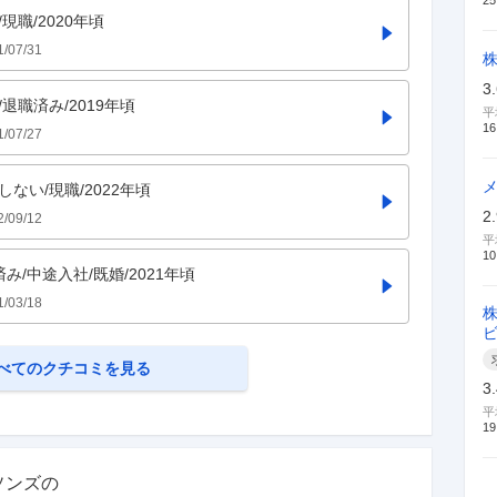
25
現職/2020年頃
1/07/31
3
退職済み/2019年頃
平
16
1/07/27
ない/現職/2022年頃
2
2/09/12
平
10
済み/中途入社/既婚/2021年頃
1/03/18
べてのクチコミを見る
3
平
19
ソンズ
の