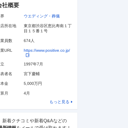
会社概要
業界
ウエディング・葬儀
本店所在地
東京都渋谷区恵比寿南１丁
目１５番１号
従業員数
674人
業URL
https://www.positive.co.jp/
設立
1997年7月
代表者名
宮下慶輔
資本金
5,000万円
決算月
4
月
もっと見る
新着クチコミや新着Q&Aなどの
最新情報
をメールで受け取れます！