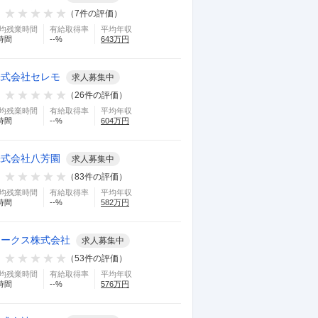
（
7
件の評価）
均残業時間
有給取得率
平均年収
時間
--
%
643
万円
株式会社セレモ
求人募集中
（
26
件の評価）
均残業時間
有給取得率
平均年収
時間
--
%
604
万円
株式会社八芳園
求人募集中
（
83
件の評価）
均残業時間
有給取得率
平均年収
時間
--
%
582
万円
オークス株式会社
求人募集中
（
53
件の評価）
均残業時間
有給取得率
平均年収
時間
--
%
576
万円