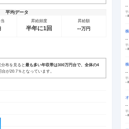
--
平均データ
平
--
手当
昇給頻度
昇給額
半年に1回
--
円
万円
--
平
--
収分布を見ると
最も多い年収帯は300万円台で、全体の4
円台が20.7％となっています。
--
平
--
--
平
--