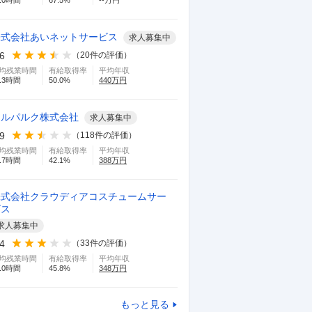
.0
時間
67.5
%
--万円
株式会社あいネットサービス
求人募集中
.6
（
20
件の評価）
均残業時間
有給取得率
平均年収
.3
時間
50.0
%
440
万円
メルパルク株式会社
求人募集中
.9
（
118
件の評価）
均残業時間
有給取得率
平均年収
.7
時間
42.1
%
388
万円
株式会社クラウディアコスチュームサー
ビス
求人募集中
.4
（
33
件の評価）
均残業時間
有給取得率
平均年収
.0
時間
45.8
%
348
万円
もっと見る