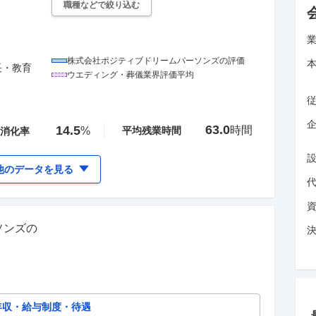
職種などで絞り込む
株式会社ポジティブドリームパーソンズ
の評価
長・教育
ウエディング・葬儀
業界評価平均
企
63.0
14.5
時間
%
平均残業時間
消化率
他のデータを見る
ソンズ
の
）
年収・給与制度・待遇