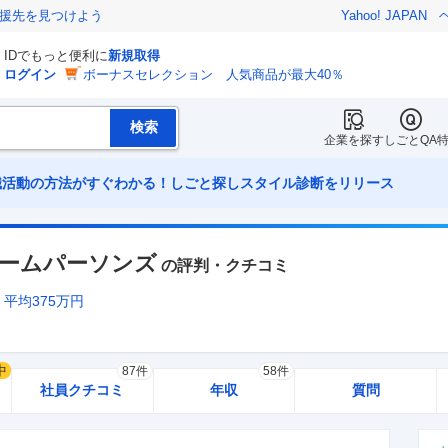
援先を見つけよう
Yahoo! JAPAN
IDでもっと便利に
新規取得
ログイン
ボーナスセレクション 人気商品が最大40％
企業を探す
しごとQA
職活動の方法がすぐわかる！しごと探しスタイル診断をリリース
ームパーソンズ
の評判・クチコミ
平均
375
万円
中
87件
58件
社員クチコミ
年収
質問