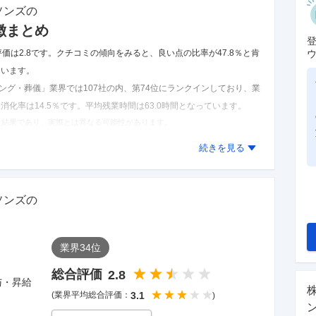
ソンズ
の
徴まとめ
価は2.8です。
クチコミの傾向をみると、良い点の比率が47.8％と肯
ています。
ング・葬儀」業界では107社の内、第74位にランクインしており、業
消化率は14.5％です。
平均残業時間は63.0時間となっています。
た結果であり、実際とは異なる可能性があります。
ミを見る
続きを見る
ソンズ
の
業界
34
位
総合評価
2.8
与・昇給
(業界平均総合評価：
3.1
)