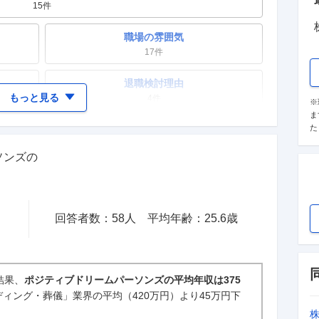
15
件
職場の雰囲気
17
件
退職検討理由
もっと見る
4
件
※
ま
た
女性の活躍・働きやすさ
11
件
ソンズ
の
テレワーク・リモートワーク
2
件
回答者数：
58
人
平均年齢：
25.6
歳
入社理由・入社後ギャップ
0件
結果、
ポジティブドリームパーソンズの平均年収は375
ィング・葬儀」業界の平均（420万円）より45万円下
新卒採用面接・選考
0件