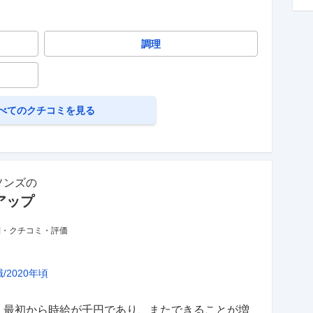
調理
べてのクチコミを見る
ソンズ
の
アップ
判・クチコミ・評価
職
2020年頃
、最初から時給が千円であり、またできることが増