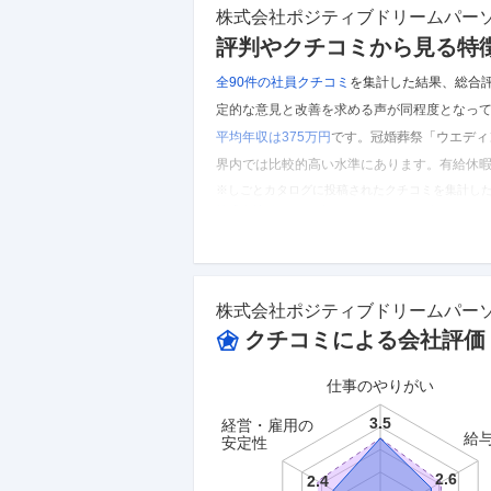
株式会社ポジティブドリームパー
評判やクチコミから見る特
全90件の
社員クチコミ
を集計した結果、
総合評
定的な意見と改善を求める声が同程度となっ
平均年収は375万円
です。
冠婚葬祭「ウエディ
界内では比較的高い水準にあります。
有給休暇
※しごとカタログに投稿されたクチコミを集計し
株式会社ポジティブドリームパーソンズ
のクチコ
株式会社ポジティブドリームパー
クチコミによる会社評価
仕事のやりがい
経営・雇用の
給
安定性