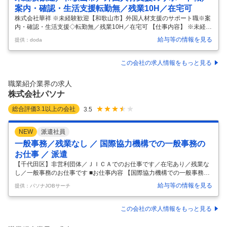
案内・確認・生活支援転勤無／残業10H／在宅可
株式会社華祥 ※未経験歓迎【和歌山市】外国人材支援のサポート職※案
内・確認・生活支援◇転勤無／残業10H／在宅可 【仕事内容】 ※未経験
歓迎【和歌山市】外国人材支援のサポート職※案内・確認・生活支援◇
給与等の情報を見る
提供：doda
転勤無／残業10H／在宅可 【具体的な仕事内容】 【◆リモートワーク可
◆現場や外国籍の特定技能実習生先への直行・直帰など臨機応変な働き
方が可能◆月平均残業10時間◆転勤無◆】 ■職務内容： 登録支援機関及
この会社の求人情報をもっと見る
び外国人技能実習生監理団体の業務に携わるポジションを募集していま
す。主な業務は、実習生のサポートと受け入れ企業への営業活動です。
職業紹介業界の求人
実習生の生活支援や送迎、定期監査、企業へのサービス案内など、多岐
株式会社パソナ
にわ
…
総合評価
3.1
以上の会社
3.5
NEW
派遣社員
一般事務／残業なし ／ 国際協力機構での一般事務の
お仕事 ／ 派遣
【千代田区】非営利団体／ＪＩＣＡでのお仕事です／在宅あり／残業な
し／一般事務のお仕事です ■お仕事内容 【国際協力機構での一般事務の
お仕事】・各種手続き業務（内部システム使用）・海外協力隊等派遣に
給与等の情報を見る
提供：パソナJOBサーチ
関する各種データの集計・各種法人文書の管理・ファイリング・PCを用
いた各種資料の作成・旅費・交通費等の経理処理業務・各機関、及び旅
行代理店等との連絡調整補助・その他、課長が指示する業務≪おすすめ
この会社の求人情報をもっと見る
ポイント♪≫＊残業なしで働きやすい週1日まで在宅可♪ ■勤務時間 月・
火・水・木・金 9:30～17:15 （実働7時間）休憩45分 （残業の目安）残