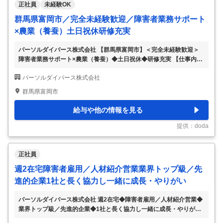
正社員
未経験OK
群馬県富岡市／完全未経験歓迎／障害者業務サポート
×農業（養蚕）土日祝休研修充実
パーソルダイバース株式会社 【群馬県富岡市】＜完全未経験歓迎＞
障害者業務サポート×農業（養蚕）◆土日祝休◆研修充実 【仕事内
容】 【群馬県富岡市】＜完全未経験歓迎＞障害者業務サポート×農業
パーソルダイバース株式会社
（養蚕）◆土日祝休◆研修充実 【具体的な仕事内容】 【業界・職種
未経験歓迎／福祉業界未経験の方も安心の充実研修あり／障害者雇用
群馬県富岡市
支援のリーディングカンパニー／土日祝日休み／社会貢献性◎】 群
馬県富岡市のとみおか繭工房にて、障害のある社員をサポートするこ
給与や他の情報を見る
とをメインミッションに各種業務をお任せします。 ■業務内容： ◎養
蚕事業サポート（養蚕、農作業などの作業運営、スケジュール管理
提供：doda
等） ◎養蚕事業運営（資材調達等の業
…
正社員
週2在宅障害者雇用／人材紹介営業業界トップ級／先
進的企業1社と長く協力し一緒に成長・やりがい
パーソルダイバース株式会社 週2在宅◆障害者雇用／人材紹介営業◆
業界トップ級／先進的企業◆1社と長く協力し一緒に成長・やりがい
◎ 【仕事内容】 週2在宅◆障害者雇用／人材紹介営業◆業界トップ級