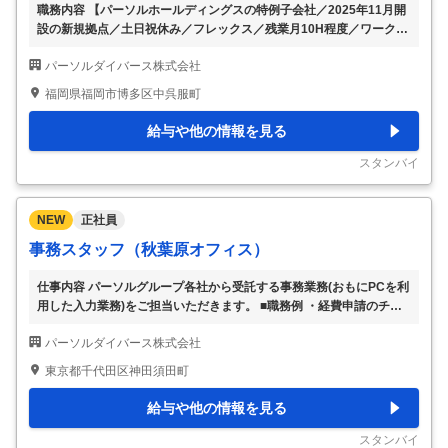
職務内容 【パーソルホールディングスの特例子会社／2025年11月開
設の新規拠点／土日祝休み／フレックス／残業月10H程度／ワークラ
イフバランスを整えたい方必見】 ※障害のある方の雇用、活躍の場を
パーソルダイバース株式会社
広げる社会貢献したい方歓迎／手厚い教育体制で未経験活躍中※ 業務
概要 障害のある社員をサポートすることをメインミッションとし、
福岡県福岡市博多区中呉服町
具体的に以下業務をお任せします ◎メンバーマネジメント（個々の
社員の特性を把握した上で、業務指導・采配・目標管理・進捗管理と
給与や他の情報を見る
いった業務管理と、健康管理を目的とした面談の実施など） ◎業務
フロー・マニュアルの作成・改善（内外環境の変化に応じて、定期メ
スタンバイ
ンテナンスの実施） ◎進捗管理
…
NEW
正社員
事務スタッフ（秋葉原オフィス）
仕事内容 パーソルグループ各社から受託する事務業務(おもにPCを利
用した入力業務)をご担当いただきます。 ■職務例 ・経費申請のチェ
ック・承認業務 ・人材紹介事業に関わる選考結果の連絡代行業務 ※
パーソルダイバース株式会社
上記は業務一例です 基本的にはExcelや専用のシステムを使用した業
務となります。 配属先によってお任せする業務が異なります。 （変
東京都千代田区神田須田町
更の範囲：会社が定める範囲の職種） ■研修体制 入社後には3日程度
の人事研修。その後、現場配属前の準備研修もございます。 現場配
給与や他の情報を見る
属後も、段階を踏んで実業務を覚えていただきますのでご安心下さ
い。 ■配慮・支援体制 同じ障害でも配慮事項が異なる為、本人と相談
スタンバイ