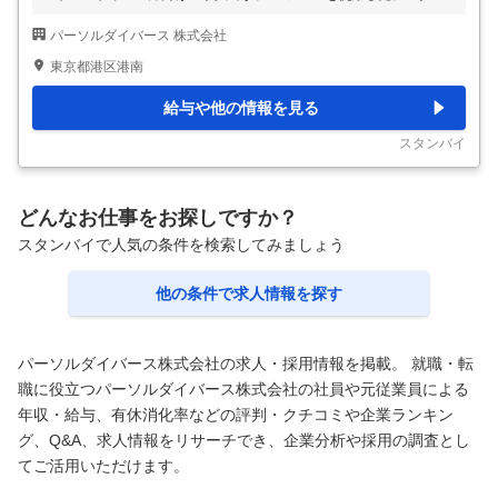
力・チェック業務をお任せします。 ＜業務イメージ＞※一例 ・人材
パーソルダイバース 株式会社
派遣事業に関連する求人サポート ・転職支援サービスの求人票修正
・縁の下の力持ちとしてグループ会社の事業を支えていただきます
東京都港区港南
・自分のペースで少しずつ出来ることを増やしていくことが可能 ・
マニュアル完備／シングルタスクからスタート／電話対応なし （変
給与や他の情報を見る
更の範囲）会社の定める業務
…
スタンバイ
どんなお仕事をお探しですか？
スタンバイで人気の条件を検索してみましょう
他の条件で求人情報を探す
パーソルダイバース株式会社の求人・採用情報を掲載。 就職・転
職に役立つパーソルダイバース株式会社の社員や元従業員による
年収・給与、有休消化率などの評判・クチコミや企業ランキン
グ、Q&A、求人情報をリサーチでき、企業分析や採用の調査とし
てご活用いただけます。