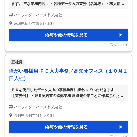
ます。 主な業務内容： ・各種データ入力業務（名簿等） ・求人原稿
データ入力業務 ・契約書発行付随業務 ・拠点庶務業務 （変更範囲：
パーソルダイバース 株式会社
会社の定める業務）
…
宮城県仙台市青葉区上杉
給与や他の情報を見る
スタンバイ
正社員
障がい者採用 ＰＣ入力事務／高知オフィス（１０月１
日入社）
ＰＣを使用したデータ入力の事務業務に携わっていただきます。
【業務例】 ・派遣契約書の確認業務 派遣先企業ごとに作成された契
約書の内容が、結んだ契約内容と合 っているかを確認する作業で
パーソルダイバース 株式会社
す。 不備があった場合、システム上に不備内容について申し送りコ
メン トを入力します。 ＊シングルタスクでのお任せとなります。
高知県高知市はりまや町
（手作業なし） ＊電話対応・来客対応はありません。静かな環境で
す。 ＊マニュアルを見ながら作業に慣れていただきます。ダブルチ
給与や他の情報を見る
ェッ ク体制もあるのでご安心ください。 （変更範囲：会社の定める
業務）
…
スタンバイ