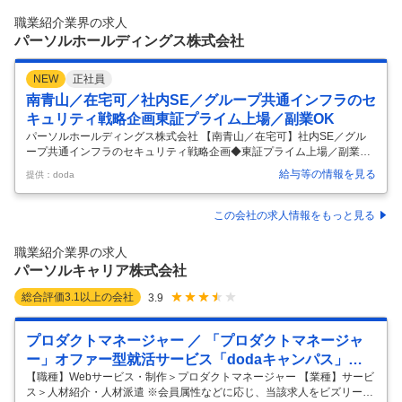
職業紹介業界の求人
パーソルホールディングス株式会社
NEW
正社員
南青山／在宅可／社内SE／グループ共通インフラのセ
キュリティ戦略企画東証プライム上場／副業OK
パーソルホールディングス株式会社 【南青山／在宅可】社内SE／グル
ープ共通インフラのセキュリティ戦略企画◆東証プライム上場／副業OK
【仕事内容】 【南青山／在宅可】社内SE／グループ共通インフラのセ
給与等の情報を見る
提供：doda
キュリティ戦略企画◆東証プライム上場／副業OK 【具体的な仕事内
容】 【東証プライム上場G／年休123日／リモート可】 ■募集背景： 当
グループは中期経営計画における「AIファーストな事業モデルへの転
この会社の求人情報をもっと見る
換」を推進し、その推進基盤であるインフラ・セキュリティ、ガバナン
ス、人・組織の強化を重点施策として進めています。サイバー脅威は高
職業紹介業界の求人
度化・巧妙化が進み、AIの安全性確保は事業継続と価値提供の前提条件
パーソルキャリア株式会社
となっ
…
総合評価
3.1
以上の会社
3.9
プロダクトマネージャー ／ 「プロダクトマネージャ
ー」オファー型就活サービス「dodaキャンパス」／
週4リモート可／PdM
【職種】Webサービス・制作＞プロダクトマネージャー 【業種】サービ
ス＞人材紹介・人材派遣 ※会員属性などに応じ、当該求人をビズリーチ