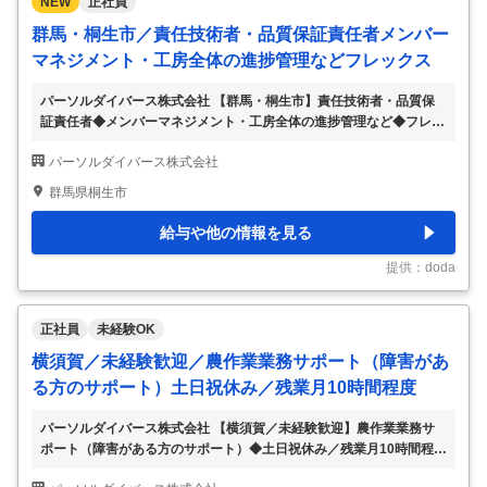
NEW
正社員
群馬・桐生市／責任技術者・品質保証責任者メンバー
マネジメント・工房全体の進捗管理などフレックス
パーソルダイバース株式会社 【群馬・桐生市】責任技術者・品質保
証責任者◆メンバーマネジメント・工房全体の進捗管理など◆フレッ
クス 【仕事内容】 【群馬・桐生市】責任技術者・品質保証責任者◆
パーソルダイバース株式会社
メンバーマネジメント・工房全体の進捗管理など◆フレックス 【具
体的な仕事内容】 ～パーソルホールディングスの特例子会社／障害
群馬県桐生市
者支援・地域活性支援など社会貢献性◎障害のある方の雇用、活躍の
場を広げる社会貢献したい方歓迎～ ■業務内容： 2023年2月に新設、
給与や他の情報を見る
同4月より稼働開始した拠点である桐生市の工房にて、障害のあるメ
ンバーのマネジメント・サポートを主体としつつ、工房の全体運営に
提供：doda
も関わっていただく想定です。 ■
…
正社員
未経験OK
横須賀／未経験歓迎／農作業業務サポート（障害があ
る方のサポート）土日祝休み／残業月10時間程度
パーソルダイバース株式会社 【横須賀／未経験歓迎】農作業業務サ
ポート（障害がある方のサポート）◆土日祝休み／残業月10時間程度
【仕事内容】 【横須賀／未経験歓迎】農作業業務サポート（障害が