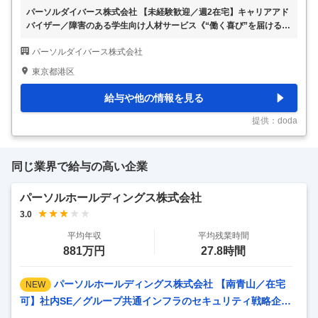
パーソルダイバース株式会社 【未経験歓迎／週2在宅】キャリアアド
バイザー／障害のある学生向け人材サービス《“働く喜び”を届ける》
【仕事内容】 【未経験歓迎／週2在宅】キャリアアドバイザー／障害
パーソルダイバース株式会社
のある学生向け人材サービス《“働く喜び”を届ける》 【具体的な仕
事内容】 【未来を一緒に描き、社会に踏み出すサポート／単なる案
東京都港区
件紹介ではなく、“やりがい”を感じられるキャリア選択をサポート／
パーソルグループ・障害者雇用のリーディングカンパニー／年休122
給与や他の情報を見る
日・残業月20h程】 ■概要： 障害のある学生の「はたらく第一歩」を
支えるキャリア支援事業部にて、キャリアアドバイザー（CA）とし
提供：doda
て就職活動を総合的にサ
…
同じ業界で給与の高い企業
パーソルホールディングス株式会社
3.0
平均年収
平均残業時間
881万円
27.8時間
パーソルホールディングス株式会社 【南青山／在宅
NEW
可】社内SE／グループ共通インフラのセキュリティ戦略企画