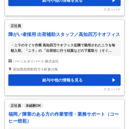
給与や他の情報を見る
スタンバイ
正社員
障がい者採用 出荷補助スタッフ／高知四万十オフィス
・ニラのそぐり作業 高知四万十オフィス近隣で栽培されたニラを毎
朝入荷。「ニラ」の 「出荷前に行う枯葉などの下葉取り（そぐ
り）」の作業 を担って いただきます。 ＊作業手順のレクチャー後、
パーソルダイバース 株式会社
練習を通して作業を覚えていただきま す。 （変更の範囲：会社の定
める業務）
…
高知県高岡郡四万十町東川角
給与や他の情報を見る
スタンバイ
正社員
未経験OK
福岡／障害のある方の作業管理・業務サポート（コー
ヒー焙煎）