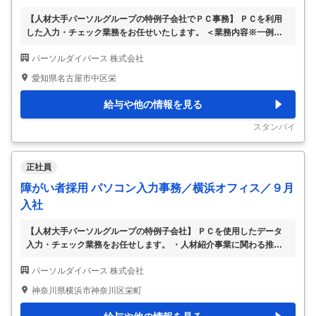
【人材大手パーソルグループの特例子会社でＰＣ事務】 ＰＣを利用
した入力・チェック業務をお任せいたします。 ＜業務内容※一例＞
・各種資料の登録、データ入力業務 ◆グループ会社から受託したＰ
パーソルダイバース 株式会社
Ｃ事務作業 ◆マニュアル完備、電話応対なし ◆未経験でも安心の研
修制度 ◆月１回上司との定期面談や外部支援者を交えての定着面談
愛知県名古屋市中区栄
あり （変更範囲：会社の定める業務）
…
給与や他の情報を見る
スタンバイ
正社員
障がい者採用 パソコン入力事務／横浜オフィス／９月
入社
【人材大手パーソルグループの特例子会社】 ＰＣを使用したデータ
入力・チェック業務をお任せします。 ・人材紹介事業に関わる推薦
代行の事務業務 ・職務経歴書のシステム格納・入力事務業務 ・各作
パーソルダイバース 株式会社
業におけるメンバー間でのＷチェック など ＊紙を扱う手作業なし／
終日のＰＣ業務（システム操作） ＊業務マニュアル完備 ＊電話対応
神奈川県横浜市神奈川区栄町
なし ＊メンバー間でフォローしあえる環境です （変更範囲：会社の
定める業務）
…