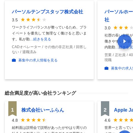
パーソルテンプスタッフ株式会社
パーソルホー
社
3.5
ワークライフバランスが整っているため、プラ
3.0
イベートを優先して無理なく働けると思いま
社歴の長い女性が
す。私が勤
…続きを見る
働きやすい職場と
CADオペレーター
その他の非正社員
回答し
内勤勤
…続きを見
ない
退職済み
営業
正社員
4
現職
募集中の求人情報を見る
募集中の求人
総合満足度
が高い会社ランキング
1
2
株式会社いーふらん
Apple 
4.8
4.6
給料面は説明会で説明があったがやはり周りの
世界一と言ってい