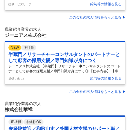
上で閲覧された際に内容が異なる場合があります ■採用背景／「dodaキ
給与等の情報を見る
提供：ビズリーチ
ャンパス」について 「dodaキャンパス」は、「そのオファーが、チカ
ラになる。」をコンセプトに、学生と企業をつなぐダイレクトリクルー
ティングサービスです。 就職活動期のマッチングに留まらず、大学1〜2
この会社の求人情報をもっと見る
年生からのインターン・学び・キャリア形成までを支援し、“学生と企業
が納得して出会える”国内最大級のマッチングプラットフォームを目指し
職業紹介業界の求人
ています。 立ち上げから8年目を迎え、サービスとしての基盤は整っ
…
ジーニアス株式会社
NEW
正社員
半蔵門／リサーチャーコンサルタントのパートナーと
して顧客の採用支援／専門知識が身につく
ジーニアス株式会社 【半蔵門】リサーチャー◆コンサルタントのパート
ナーとして顧客の採用支援／専門知識が身につく◎ 【仕事内容】 【半蔵
門】リサーチャー◆コンサルタントのパートナーとして顧客の採用支援
給与等の情報を見る
提供：doda
／専門知識が身につく◎ 【具体的な仕事内容】 ～エグゼクティブサーチ
を通じて企業成長と進化を支えるプロ◇残業平均20H以下／フレックス
～ ■業務内容： コンサルタントのパートナーとして、日本の基幹産業で
この会社の求人情報をもっと見る
ある「製造業」領域の経営層・管理職層・技術者の採用をリサーチ面か
ら支えます。業界動向や企業情報を深掘りし、最適な候補者を見つけ出
職業紹介業界の求人
す、知的好奇心を活かせる業務です。 （1）採用ターゲットの要件定
株式会社華祥
義：クラ
…
正社員
未経験OK
未経験歓迎／和歌山市／外国人材支援のサポート職／