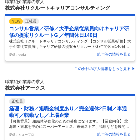
職業紹介業界の求人
業なし 正社員の方から引継ぎを受けていただきます。 ■在宅勤
…
株式会社リクルートキャリアコンサルティング
NEW
正社員
コンサル営業／研修／大手企業従業員向けキャリア研
修の提案リクルートG ／年間休日140日
株式会社リクルートキャリアコンサルティング 【コンサル営業/研修】大
手企業従業員向けキャリア研修の提案★リクルートG /年間休日140日
【仕事内容】 【コンサル営業/研修】大手企業従業員向けキャリア研修の
給与等の情報を見る
提供：doda
提案★リクルートG /年間休日140日 【具体的な仕事内容】 ＜昨今注目の
キャリア自律・キャリア支援に関心のある方にお勧め／クライアントに
伴走しながらの一緒に新しいソリューションを生み出すことが可能＞ 大
この会社の求人情報をもっと見る
手企業の人事課題に対するソリューションの企画・提案を担当します。
顧客の事業戦略に基づき、人事の理想像や課題設定を行い、キャリア開
職業紹介業界の求人
発研修を通じて人材・組織変革を支援します。 ■業務内容 ・大手
…
株式会社アークス
正社員
経理・財務／退職金制度あり／完全週休2日制／車通
勤可／転勤なし／上場企業
【募集背景】 組織体制強化のための募集になります。 【業務内容】 北
海道・東北を中心にスーパーアークス、東光ストア、福原などを展開し
地域住民の生活を支える当社。 入社後は経理財務グループにて決算や資
給与等の情報を見る
提供：ヒュープロ
金調達など一連の業務を担っていただきます。 ＜具体的には＞ ◆グルー