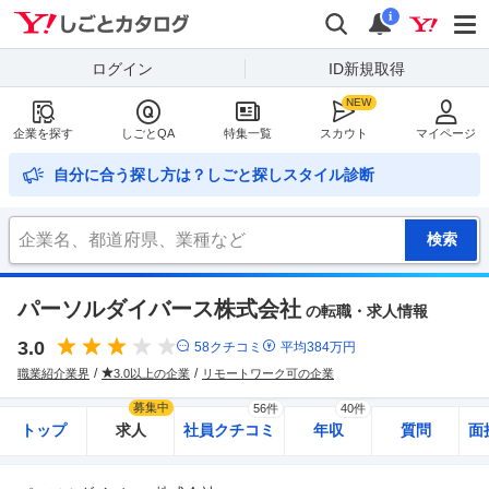
Yahoo!しごとカタログ
検索
通知
i
ログイン
ID新規取得
企業を探す
しごとQA
特集一覧
スカウト
マイページ
自分に合う探し方は？しごと探しスタイル診断
パーソルダイバース株式会社
の転職・求人情報
3.0
58
クチコミ
平均
384
万円
職業紹介業界
3.0以上の企業
リモートワーク可の企業
募集中
56件
40件
トップ
求人
社員クチコミ
年収
質問
面