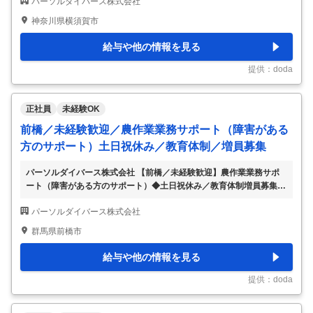
パーソルダイバース株式会社
ある方のサポート）◆土日祝休み／残業月10時間程度 【具体的な仕
事内容】 ～パーソルホールディングスの特例子会社／手厚い教育体
神奈川県横須賀市
制で未経験者も活躍中～ ■業務内容： 障害のある社員をサポートする
ことをメインミッションとし、具体的に以下業務をお任せします。
給与や他の情報を見る
◎農作業：農作業※毎日畑に出て農作業業務があります。 ◎農作業サ
ポート：メンバーサポートや安全確認、進捗管理 ◎農作業管理：生
提供：doda
産記録、業務記録、報告書作成
…
正社員
未経験OK
前橋／未経験歓迎／農作業業務サポート（障害がある
方のサポート）土日祝休み／教育体制／増員募集
パーソルダイバース株式会社 【前橋／未経験歓迎】農作業業務サポ
ート（障害がある方のサポート）◆土日祝休み／教育体制増員募集
【仕事内容】 【前橋／未経験歓迎】農作業業務サポート（障害があ
パーソルダイバース株式会社
る方のサポート）◆土日祝休み／教育体制増員募集 【具体的な仕事
内容】 ～パーソルホールディングスの特例子会社／業務拡大による
群馬県前橋市
募集／手厚い教育体制で未経験から活躍できる／土日祝休み／ワーク
ライフバランスを整えたい方におすすめ～ ■業務内容： 障害のある社
給与や他の情報を見る
員をサポートすることがメインミッションです。農作業受託の推進に
より、地域の農家・農業法人を支援し、はたらく障害者を支援しま
提供：doda
す。 ＜具体的には＞ ◇受託している農作
…