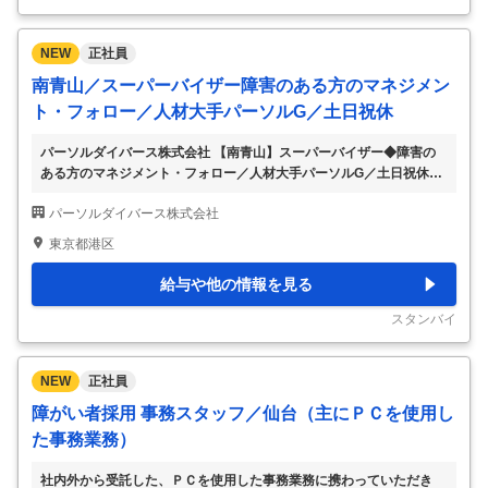
のうえ配慮事項を決
…
NEW
正社員
南青山／スーパーバイザー障害のある方のマネジメン
ト・フォロー／人材大手パーソルG／土日祝休
パーソルダイバース株式会社 【南青山】スーパーバイザー◆障害の
ある方のマネジメント・フォロー／人材大手パーソルG／土日祝休
【仕事内容】 【南青山】スーパーバイザー◆障害のある方のマネジ
パーソルダイバース株式会社
メント・フォロー／人材大手パーソルG／土日祝休 【具体的な仕事内
容】 ～※業界未経験の方が多く活躍中※パーソルホールディングスの
東京都港区
特例子会社／障害者雇用のリーディングカンパニー／フレックス～ ■
業務概要： 当社受託事業にてはたらく障害者の方のマネジメント・
給与や他の情報を見る
フォローをメインミッションとして、業務構築やフロー作成、メンバ
ーマネジメント等を主に担当いただきます。 ■業務詳細： ◎メンバー
スタンバイ
マネジメント └社員の障害特性を
…
NEW
正社員
障がい者採用 事務スタッフ／仙台（主にＰＣを使用し
た事務業務）
社内外から受託した、ＰＣを使用した事務業務に携わっていただき