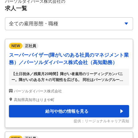
パーソルダイバース株式会社
の
求人一覧
NEW
正社員
スーパーバイザー(障がいのある社員のマネジメント業
務）／パーソルダイバース株式会社（高知勤務）
【土日祝休／残業月20時間】障がい者雇用のリーディングカンパニ
ー。障がいのある方々の可能性を広げる。 同社はパーソルグループ
の特例子会社として、グループ各社を対象としたBPOサービスの受託
パーソルダイバース株式会社
等を行う、障がい者雇用のリーディングカンパニーです。 2025年初
の本格的な地方進出となる高知オフィスの開所しており、SV（スー
高知県高知市はりまや町
パーバイザー）として障がい者含むメンバーのサポートや日々の業務
管理に携わっていただける方を募集します。地方モデルの確立と全国
給与や他の情報を見る
への情報発信に、一緒に取り組んでいただけることを期待していま
す。 【具体的には】 ・業務構築、フローの再設計、マニュアル作
提供：リージョナルキャリア高知
成・メンテナンス ・メンバーマネジメン
…