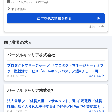
パーソルダイバース株式会社
／先進的企業◆1社と長く協力し一緒に成長・やりがい◎ 【具体的な
仕事内容】 【異業界OK／障害ある方が等しく働く機会を得られ、当
東京都港区
たり前に働ける社会をつくる／1社と深く長く協力⇒一緒に成長する
やりがい◎年122休・残業月25h程・フレックス・転勤無】 障害者の
給与や他の情報を見る
為の転職・就職・採用支援を行なう人材紹介事業部において、リクル
ーティングアドバイサー（RA）の業務をお任せします。 労働人口が
提供：doda
低下し、多様な労働力の確
…
同じ業界の求人
パーソルキャリア株式会社
プロダクトマネージャー ／ 「プロダクトマネージャー」オフ
ァー型就活サービス「dodaキャンパス」／週4リモート可／P
提供：ビズリーチ
続きを見る
dM
パーソルキャリア株式会社
法人営業 ／ 「経営支援コンサルタント」週3在宅勤務／経営
課題に深く入り込み実行支援まで伴走／HiProで企業変革を実
提供：ビズリーチ
続きを見る