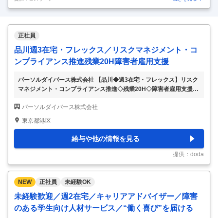
行支援
正社員
品川週3在宅・フレックス／リスクマネジメント・コ
ンプライアンス推進残業20H障害者雇用支援
パーソルダイバース株式会社 【品川◆週3在宅・フレックス】リスク
マネジメント・コンプライアンス推進◇残業20H◇障害者雇用支援
【仕事内容】 【品川◆週3在宅・フレックス】リスクマネジメント・
パーソルダイバース株式会社
コンプライアンス推進◇残業20H◇障害者雇用支援 【具体的な仕事内
容】 【人材大手パーソルグループの特例子会社／障害者雇用のリー
東京都港区
ディングカンパニーにおけるリスクマネジメント・コンプライアンス
推進／障害者雇用という社会貢献性の高い事業へ携われる／土日祝
給与や他の情報を見る
休・週3日以上のリモートワーク可・フレックス制度有】 ■当社・配
属先について ◇パーソルダイバースは、パーソルグループの特例子
提供：doda
会社として、約3,000名の障害
…
NEW
正社員
未経験OK
未経験歓迎／週2在宅／キャリアアドバイザー／障害
のある学生向け人材サービス／“働く喜び”を届ける