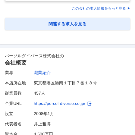
プ全体とアークス個社の資金計画の立案および財務諸表の作成支援 ◆グ
ループ全体とアークス個社の資金調達および運用 ◆金融動向の情報収
この会社の求人情報をもっと見る
集、分析及び報告 ◆関係官公庁、諸団体の調査依頼の対応 ◆法人税、消
費税等、各種税務申告 ◆決算資料の作成(有報・短信） ◆M&Aにおける
デューデリ業務 【仕事の魅力】 八ヶ岳連峰経営にて流通・小売業界で
…
関連する求人を見る
パーソルダイバース株式会社
の
会社概要
業界
職業紹介
本店所在地
東京都港区港南１丁目７番１８号
従業員数
457人
企業URL
https://persol-diverse.co.jp/
設立
2008年1月
代表者名
井上雅博
資本金
4,500万円