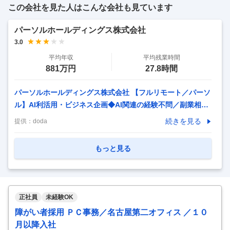
この会社を見た人はこんな会社も見ています
の理想像や課題設定を行い、キャリア開発研修を通じて人
材・組織変革を支援します。 ■業務内容 ・大手
…
パーソルホールディングス株式会社
3.0
平均年収
平均残業時間
881万円
27.8時間
パーソルホールディングス株式会社 【フルリモート／パーソ
ル】AI利活用・ビジネス企画◆AI関連の経験不問／副業相談
可／土日祝休【A2】 【仕事内容】 【フルリモート／パーソ
続きを見る
提供：
doda
ル】AI利活用・ビジネス企画◆AI関連の経験不問／副業相談
可／土日祝休【A2】 【具体的な仕事内容】 【AI関連のPJT
もっと見る
経験不問！売上1兆円規模、グループ148社を有するパーソル
GでAI利活用＆業務改革推進／土日祝休・フルリモート・福
利厚生充実で働き方◎】 ■募集背景 パーソルグループでは急
速に進化するAI技術を積極的に事業活用することで、業務改
正社員
未経験OK
善や効率化、さらには新たなビジネス価値創造を目指してい
障がい者採用 ＰＣ事務／名古屋第二オフィス ／１０
ます。このようなAI活用の
…
月以降入社