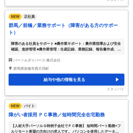
NEW
正社員
群馬／前橋／業務サポート（障害がある方のサポー
ト）
障害のある社員をサポート ■農作業サポート：農作業指導および安全
確認、進捗管理 ■農作業管理：生産記録、業務記録、報告書作成、顧
客との取引深 耕 ■メンバーマネジメント（個々の社員の特性を把握し
パーソルダイバース 株式会社
た上で、業務 指導・采配・目標管理・進捗管理といった業務管理
と、健康管理を 目的とした面談の実施等） ■業務フロー・マニュアル
群馬県前橋市西片貝町
の作成・改善 ■障害者の方のはたらく事例の蓄積とノウハウの構築 ※
障害者の方が取り組まれている業務 ・農作業 【職種の変更の範囲】
給与や他の情報を見る
会社が定める職種
…
スタンバイ
NEW
バイト
障がい者採用 ＰＣ事務／短時間完全在宅勤務
【人材大手パーソルＧ特例子会社でＰＣ事務】 短時間パート勤務×フ
ルリモート希望の方向けの求人です。 パソコンを使用したデータ入