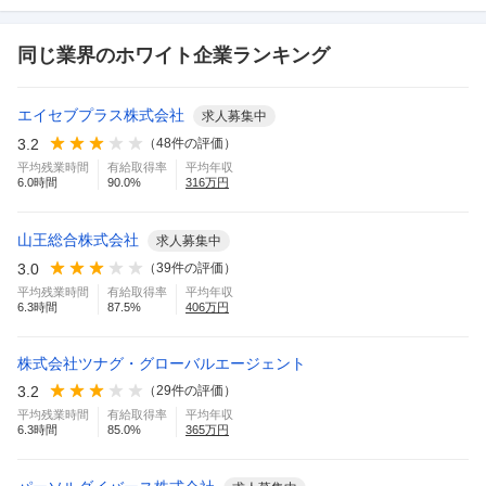
同じ業界のホワイト企業ランキング
エイセブプラス株式会社
求人募集中
3.2
（
48
件の評価）
平均残業時間
有給取得率
平均年収
6.0
時間
90.0
%
316
万円
山王総合株式会社
求人募集中
3.0
（
39
件の評価）
平均残業時間
有給取得率
平均年収
6.3
時間
87.5
%
406
万円
株式会社ツナグ・グローバルエージェント
3.2
（
29
件の評価）
平均残業時間
有給取得率
平均年収
6.3
時間
85.0
%
365
万円