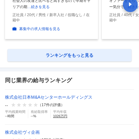
社会人の友達と比べると高すぎるので早期キャ
オファーをもらっ
リアの期
…続きを見る
ー気分で
…続きを
正社員
20代
男性
新卒入社
役職なし
在
正社員
40代
女
籍中
籍中
募集中の求人情報を見る
ランキングをもっと見る
同じ業界の給与ランキング
株式会社日本M&Aセンターホールディングス
--
（
17
件の評価）
平均残業時間
有給取得率
平均年収
--
時間
--
%
1026
万円
株式会社ヴィ企画