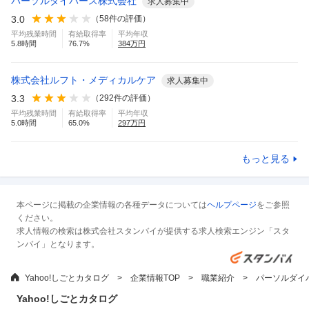
パーソルダイバース株式会社
求人募集中
3.0
（
58
件の評価）
平均残業時間
有給取得率
平均年収
5.8
時間
76.7
%
384
万円
株式会社ルフト・メディカルケア
求人募集中
3.3
（
292
件の評価）
平均残業時間
有給取得率
平均年収
5.0
時間
65.0
%
297
万円
もっと見る
本ページに掲載の企業情報の各種データについては
ヘルプページ
をご参照
ください。
求人情報の検索は株式会社スタンバイが提供する求人検索エンジン「スタ
ンバイ」となります。
Yahoo!しごとカタログ
企業情報TOP
職業紹介
パーソルダイ
Yahoo!しごとカタログ