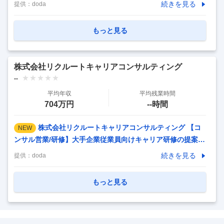
◆東証プライム上場／副業OK 【仕事内容】 【南青山／在宅
続きを見る
提供：
doda
可】社内SE／グループ共通インフラのセキュリティ戦略企画
◆東証プライム上場／副業OK 【具体的な仕事内容】 【東証
もっと見る
プライム上場G／年休123日／リモート可】 ■募集背景： 当
グループは中期経営計画における「AIファーストな事業モデ
ルへの転換」を推進し、その推進基盤であるインフラ・セキ
株式会社リクルートキャリアコンサルティング
ュリティ、ガバナンス、人・組織の強化を重点施策として進
--
めています。サイバー脅威は高度化・巧妙化が進み、AIの安
平均年収
平均残業時間
全性確保は事業継続と価値提供の前提条件となっ
…
704万円
--時間
株式会社リクルートキャリアコンサルティング 【コ
NEW
ンサル営業/研修】大手企業従業員向けキャリア研修の提案★
リクルートG /年間休日140日 【仕事内容】 【コンサル営業/
続きを見る
提供：
doda
研修】大手企業従業員向けキャリア研修の提案★リクルート
G /年間休日140日 【具体的な仕事内容】 ＜昨今注目のキャ
もっと見る
リア自律・キャリア支援に関心のある方にお勧め／クライア
ントに伴走しながらの一緒に新しいソリューションを生み出
すことが可能＞ 大手企業の人事課題に対するソリューション
の企画・提案を担当します。顧客の事業戦略に基づき、人事