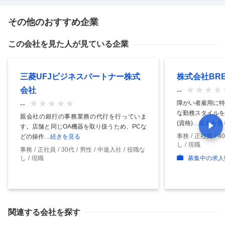
その他のおすすめ企業
この会社を見た人が見ている企業
三菱UFJビジネスパートナー株式
株式会社BREX
会社
--
障がい者雇用に特
--
な勤務スタイルを
親会社の銀行の事務業務の代行を行っていま
(資格)
…続きを見
す。店舗と同じOA機器を取り扱うため、PCな
事務
正社員
4
どの操作
…続きを見る
し
現職
事務
正社員
30代
男性
中途入社
役職な
し
現職
募集中の求人
関連する会社を探す