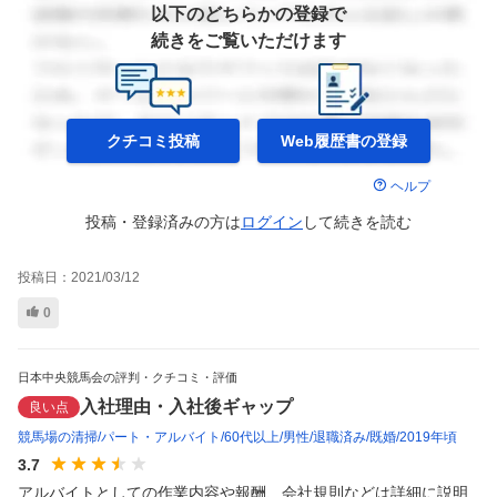
以下のどちらかの登録で
続きをご覧いただけます
クチコミ投稿
Web履歴書の
登録
ヘルプ
投稿・登録済みの方は
ログイン
して
続きを読む
投稿日：
2021/03/12
0
日本中央競馬会の評判・クチコミ・評価
入社理由・入社後ギャップ
良い点
競馬場の清掃
パート・アルバイト
60代以上
男性
退職済み
既婚
2019年頃
3.7
アルバイトとしての作業内容や報酬、会社規則などは詳細に説明