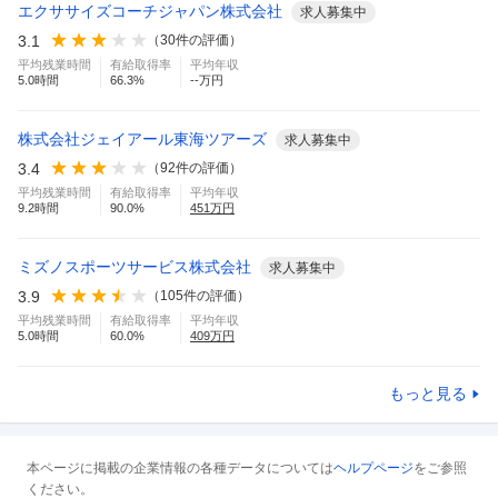
エクササイズコーチジャパン株式会社
求人募集中
3.1
（
30
件の評価）
平均残業時間
有給取得率
平均年収
5.0
時間
66.3
%
--万円
株式会社ジェイアール東海ツアーズ
求人募集中
3.4
（
92
件の評価）
平均残業時間
有給取得率
平均年収
9.2
時間
90.0
%
451
万円
ミズノスポーツサービス株式会社
求人募集中
3.9
（
105
件の評価）
平均残業時間
有給取得率
平均年収
5.0
時間
60.0
%
409
万円
もっと見る
本ページに掲載の企業情報の各種データについては
ヘルプページ
をご参照
ください。