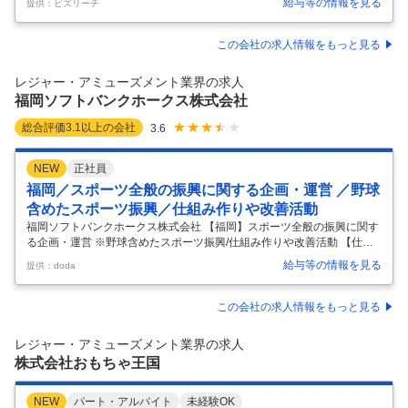
給与等の情報を見る
提供：ビズリーチ
ピューロランド・ハーモニーランドの運営を支えるシステム部門です。
0件
2
件
一般的な社内SE業務に加え、現場でのサポート業務も発生するため、デ
スクワークと現場対応のどちらもあります。 【主な業務内容】 あなたの
この会社の求人情報をもっと見る
経験やスキルに応じて、以下から順次お任せしていきます。 1.テーマパ
ーク運営を支えるシステム業務 ・POSレジやチケットシステムの安定稼
レジャー・アミューズメント業界の求人
働に向けた設定・管理 ・パーク内でのシステムトラブル発生時の原因
…
福岡ソフトバンクホークス株式会社
総合評価
3.1
以上の会社
3.6
NEW
正社員
福岡／スポーツ全般の振興に関する企画・運営 ／野球
含めたスポーツ振興／仕組み作りや改善活動
福岡ソフトバンクホークス株式会社 【福岡】スポーツ全般の振興に関す
る企画・運営 ※野球含めたスポーツ振興/仕組み作りや改善活動 【仕事
内容】 【福岡】スポーツ全般の振興に関する企画・運営 ※野球含めたス
給与等の情報を見る
提供：doda
ポーツ振興/仕組み作りや改善活動 【具体的な仕事内容】 野球スクール
や野球教室・ダンススクールなどの現場運営や事業推進／スポーツ・野
球振興にビジネススキルで貢献／リーグ優勝・日本一の際には特別賞与
この会社の求人情報をもっと見る
もあり ■業務概要： スポーツ振興課にて、野球スクール事業やダンスス
クール、野球教室・普及振興活動、スタジアムを活用したスポーツ振興
レジャー・アミューズメント業界の求人
施策など、対外的なスポーツ振興・スクール事業に関する現場運営と事
株式会社おもちゃ王国
業推進
…
NEW
パート・アルバイト
未経験OK