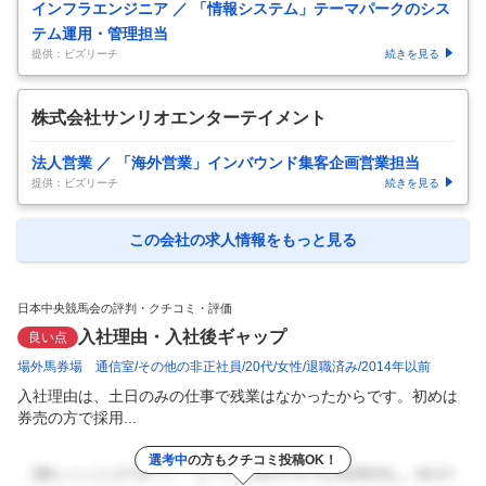
インフラエンジニア ／ 「情報システム」テーマパークのシス
テム運用・管理担当
提供：ビズリーチ
続きを見る
株式会社サンリオエンターテイメント
法人営業 ／ 「海外営業」インバウンド集客企画営業担当
提供：ビズリーチ
続きを見る
この会社の求人情報をもっと見る
日本中央競馬会の評判・クチコミ・評価
入社理由・入社後ギャップ
良い点
場外馬券場 通信室
その他の非正社員
20代
女性
退職済み
2014年以前
入社理由は、土日のみの仕事で残業はなかったからです。初めは
券売の方で採用...
選考中
の方もクチコミ投稿OK！