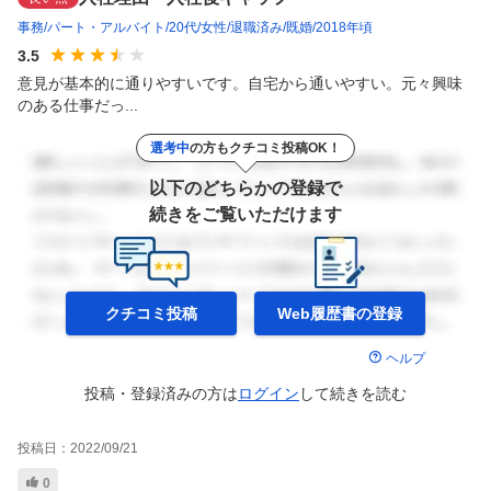
事務
パート・アルバイト
20代
女性
退職済み
既婚
2018年頃
3.5
意見が基本的に通りやすいです。自宅から通いやすい。元々興味
のある仕事だっ...
選考中
の方もクチコミ投稿OK！
以下のどちらかの登録で
続きをご覧いただけます
クチコミ投稿
Web履歴書の
登録
ヘルプ
投稿・登録済みの方は
ログイン
して
続きを読む
投稿日：
2022/09/21
0