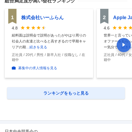
総合満足度
が高い会社ランキング
1
2
株式会社いーふらん
Apple 
4.8
4.6
給料面は説明会で説明があったがやはり周りの
世界一と言ってい
社会人の友達と比べると高すぎるので早期キャ
オファーをもらっ
リアの期
…続きを見る
ー気分で
…続きを
正社員
20代
男性
新卒入社
役職なし
在
正社員
40代
女
籍中
籍中
募集中の求人情報を見る
ランキングをもっと見る
日本中央競馬会
の