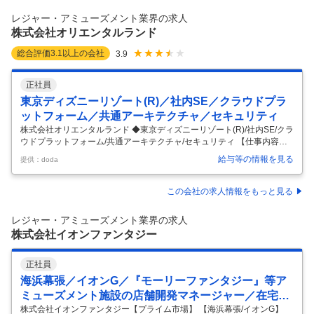
ション、施設） ・アトラクションの年次点検 ◇各種機器のメンテナンス
レジャー・アミューズメント業界の求人
ノウハウの収集、運用の改善および設備改善業務 ※ネジ1つまで分
…
株式会社オリエンタルランド
総合評価
3.1
以上の会社
3.9
正社員
東京ディズニーリゾート(R)／社内SE／クラウドプラ
ットフォーム／共通アーキテクチャ／セキュリティ
株式会社オリエンタルランド ◆東京ディズニーリゾート(R)/社内SE/クラ
ウドプラットフォーム/共通アーキテクチャ/セキュリティ 【仕事内容】
◆東京ディズニーリゾート(R)/社内SE/クラウドプラットフォーム/共通ア
給与等の情報を見る
提供：doda
ーキテクチャ/セキュリティ 【具体的な仕事内容】 東京ディズニーリゾ
ート（R)を運営している当社において、社内SEとしてご活躍いただきま
す。 ■業務内容： ◇クラウドプラットフォーム、共通アーキテクチャエ
この会社の求人情報をもっと見る
ンジニア ・AWSやOCIの共通環境の管理・統制、JOB管理、監視等サー
バ利用に必要な共通基盤の管理 ・ETL基盤やAPI基盤、メール送信や帳
レジャー・アミューズメント業界の求人
票出力基盤、認証基盤等各システムが利
…
株式会社イオンファンタジー
正社員
海浜幕張／イオンG／『モーリーファンタジー』等ア
ミューズメント施設の店舗開発マネージャー／在宅週
４
株式会社イオンファンタジー【プライム市場】 【海浜幕張/イオンG】