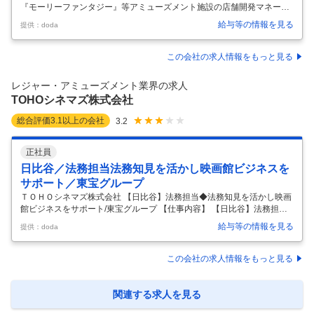
『モーリーファンタジー』等アミューズメント施設の店舗開発マネージ
ャー※在宅週４ 【仕事内容】 【海浜幕張/イオンG】『モーリーファンタ
給与等の情報を見る
提供：doda
ジー』等アミューズメント施設の店舗開発マネージャー※在宅週４ 【具
体的な仕事内容】 ～大手イオングループ/『モーリーファンタジー』の運
営企業/アミューズメント施設運営数業界トップクラス/入社後1～2ヶ月
この会社の求人情報をもっと見る
で週4在宅可能/18時以降の勤務が原則禁止で働きやすい環境～ 【仕事内
容】 当社のテナントディレクターとして『モーリーファンタジー』など
レジャー・アミューズメント業界の求人
の、子ども向けアミューズメント施設の新店立ち上げ、修繕プロジェ
…
TOHOシネマズ株式会社
総合評価
3.1
以上の会社
3.2
正社員
日比谷／法務担当法務知見を活かし映画館ビジネスを
サポート／東宝グループ
ＴＯＨＯシネマズ株式会社 【日比谷】法務担当◆法務知見を活かし映画
館ビジネスをサポート/東宝グループ 【仕事内容】 【日比谷】法務担当
◆法務知見を活かし映画館ビジネスをサポート/東宝グループ 【具体的な
給与等の情報を見る
提供：doda
仕事内容】 私たちのミッションは、年間多くのお客様が訪れる「映画
館」という特別な空間の安全を守り、快適を提供することです。日々の
映画館で生じるリアルな課題に寄り添い、映画館運営に関わる本社各部
この会社の求人情報をもっと見る
門との連携をはかりながら法的パートナーとして映画館運営を支えま
す。また、企業再編での協力など全社取り組みプロジェクトへの関りも
あります。 ■具体的な業務内容： ご経験やスキルに応じて、映画館経営
関連する求人を見る
に関わる法務
…