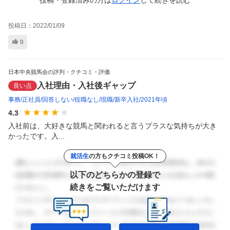
投稿日：
2022/01/09
0
日本中央競馬会の評判・クチコミ・評価
入社理由・入社後ギャップ
良い点
事務
正社員
回答しない
役職なし
現職
新卒入社
2021年頃
4.3
入社前は、大好きな競馬と関われると言うプラスな気持ちが大き
かったです。入...
就活生
の方もクチコミ投稿OK！
以下のどちらかの登録で
続きをご覧いただけます