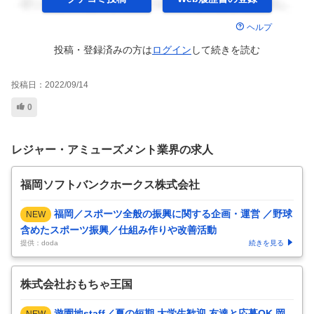
ヘルプ
投稿・登録済みの方は
ログイン
して
続きを読む
投稿日：
2022/09/14
0
レジャー・アミューズメント業界の求人
福岡ソフトバンクホークス株式会社
福岡／スポーツ全般の振興に関する企画・運営 ／野球
NEW
含めたスポーツ振興／仕組み作りや改善活動
提供：doda
続きを見る
株式会社おもちゃ王国
遊園地staff／夏の短期 大学生歓迎 友達と応募OK 岡
NEW