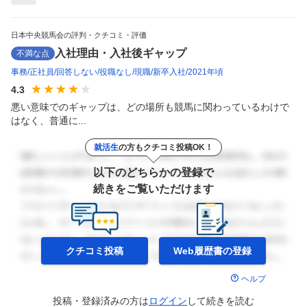
日本中央競馬会の評判・クチコミ・評価
入社理由・入社後ギャップ
不満な点
事務
正社員
回答しない
役職なし
現職
新卒入社
2021年頃
4.3
悪い意味でのギャップは、どの場所も競馬に関わっているわけで
はなく、普通に...
就活生
の方もクチコミ投稿OK！
以下のどちらかの登録で
続きをご覧いただけます
クチコミ投稿
Web履歴書の
登録
ヘルプ
投稿・登録済みの方は
ログイン
して
続きを読む