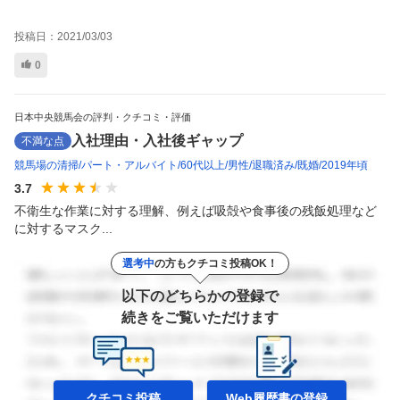
投稿日：
2021/03/03
0
日本中央競馬会の評判・クチコミ・評価
入社理由・入社後ギャップ
不満な点
競馬場の清掃
パート・アルバイト
60代以上
男性
退職済み
既婚
2019年頃
3.7
不衛生な作業に対する理解、例えば吸殻や食事後の残飯処理など
に対するマスク...
選考中
の方もクチコミ投稿OK！
以下のどちらかの登録で
続きをご覧いただけます
クチコミ投稿
Web履歴書の
登録