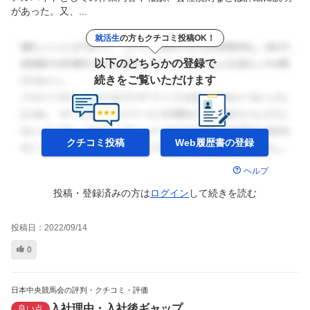
があった。又、...
就活生
の方もクチコミ投稿OK！
以下のどちらかの登録で
続きをご覧いただけます
クチコミ投稿
Web履歴書の
登録
ヘルプ
投稿・登録済みの方は
ログイン
して
続きを読む
投稿日：
2022/09/14
0
日本中央競馬会の評判・クチコミ・評価
入社理由・入社後ギャップ
良い点