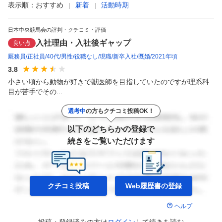
表示順：
おすすめ
新着
活動時期
日本中央競馬会の評判・クチコミ・評価
入社理由・入社後ギャップ
良い点
厩務員
正社員
40代
男性
役職なし
現職
新卒入社
既婚
2021年頃
3.8
小さい頃から動物が好きで獣医師を目指していたのですが理系科
目が苦手でその...
選考中
の方もクチコミ投稿OK！
以下のどちらかの登録で
続きをご覧いただけます
クチコミ投稿
Web履歴書の
登録
ヘルプ
投稿・登録済みの方は
ログイン
して
続きを読む