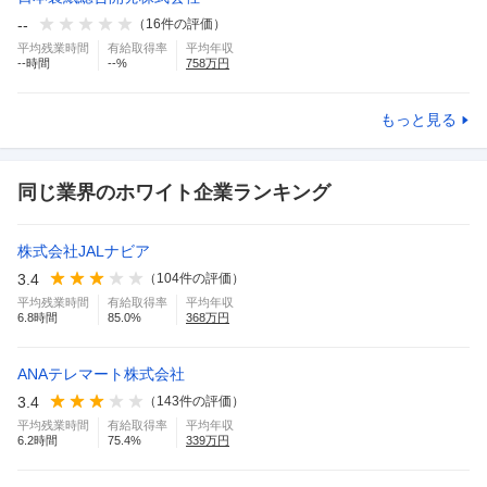
--
（
16
件の評価）
平均残業時間
有給取得率
平均年収
--
時間
--
%
758
万円
もっと見る
同じ業界のホワイト企業ランキング
株式会社JALナビア
3.4
（
104
件の評価）
平均残業時間
有給取得率
平均年収
6.8
時間
85.0
%
368
万円
ANAテレマート株式会社
3.4
（
143
件の評価）
平均残業時間
有給取得率
平均年収
6.2
時間
75.4
%
339
万円