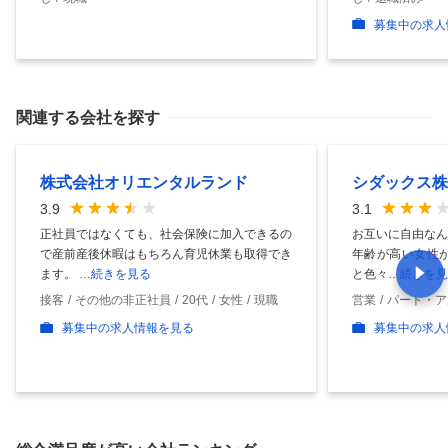
募集中の求人
関連する会社を探す
株式会社オリエンタルランド
シダックス株
3.9
3.1
正社員ではなくても、社会保険に加入できるの
お互いに自由なん
で産前産後休暇はもちろん育児休業も取得でき
年齢が高い女性が
ます。
…続きを見る
と色々
…続きを見
接客
その他の非正社員
20代
女性
現職
営業
パート・ア
募集中の求人情報を見る
募集中の求人