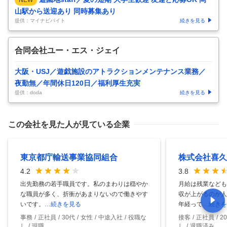
山駅から送迎あり 同時募集あり
提供：マイナビバイト
続きを見る
合同会社ユー・エス・ジェイ
大阪・USJ／遊戯施設のアトラクションメンテナンス業務／
夜勤無／年間休日120日／福利厚生充実
提供：doda
続きを見る
この会社を見た人が見ている企業
東京都庁輸送事業協同組合
株式会社喜久
4.2
3.8
出先勤務の若手職員です。私のまわりは穏やか
月給は残業なども
な職員が多く、折衝があまりないので働きやす
収が上がるのが人
いです。
…続きを見る
年経って
…続きを
事務
正社員
30代
女性
中途入社
役職な
接客
正社員
2
し
現職
し
退職済み