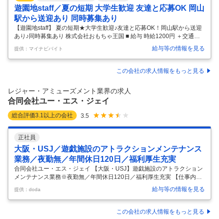
遊園地staff／夏の短期 大学生歓迎 友達と応募OK 岡山
駅から送迎あり 同時募集あり
【遊園地staff】 夏の短期★大学生歓迎♪友達と応募OK！岡山駅から送迎
あり♪同時募集あり 株式会社おもちゃ王国 ■ 給与 時給1200円 ＋交通費
支給(規定あり) ■ シフト 週1日以上 、1日7時間以上 ■ アクセス 宇野線宇
給与等の情報を見る
提供：マイナビバイト
野駅 ■ 時間帯 朝、昼、夕方 ■ 勤務地 玉野市 ＼期間限定★7/18(土)～8/3
1(月)／ 「夏休みヒマだなぁ…」 →“おもちゃ王国”でレアバイト♪ 週1～/
1週間の短期も相談OK！ 人気テーマパークでチケット販売やご案内☆彡
この会社の求人情報をもっと見る
ワクワクする雰囲気の中で、 子どもの笑顔に癒されながら働けますよ♪
【岡山駅/玉野駅から送迎あり】 お仕事はカンタンなので、 バイトや
…
レジャー・アミューズメント業界の求人
合同会社ユー・エス・ジェイ
総合評価
3.1
以上の会社
3.5
正社員
大阪・USJ／遊戯施設のアトラクションメンテナンス
業務／夜勤無／年間休日120日／福利厚生充実
合同会社ユー・エス・ジェイ 【大阪・USJ】遊戯施設のアトラクション
メンテナンス業務※夜勤無／年間休日120日／福利厚生充実 【仕事内
容】 【大阪・USJ】遊戯施設のアトラクションメンテナンス業務※夜勤
給与等の情報を見る
提供：doda
無／年間休日120日／福利厚生充実 【具体的な仕事内容】 ■職務概要：
パーク内で使用しているライドアトラクションの点検整備（オーバーホ
ール）を敷地外の整備工場、もしくはパーク内施設にて行う仕事です。
この会社の求人情報をもっと見る
■業務詳細： ◇点検表に従った設備・機器の定期点検（担当：アトラク