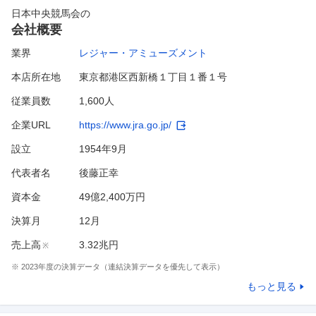
日本中央競馬会
の
会社概要
業界
レジャー・アミューズメント
本店所在地
東京都港区西新橋１丁目１番１号
従業員数
1,600人
企業URL
https://www.jra.go.jp/
設立
1954年9月
代表者名
後藤正幸
資本金
49億2,400万円
決算月
12
月
売上高
3.32兆円
※
※
2023
年度の決算データ（連結決算データを優先して表示）
もっと見る