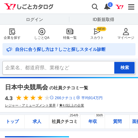
Yahoo!しごとカタログ
検索
通知
i
ログイン
ID新規取得
企業を探す
しごとQA
特集一覧
スカウト
マイページ
自分に合う探し方は？しごと探しスタイル診断
日本中央競馬会
の社員クチコミ一覧
4.3
266
クチコミ
平均
914
万円
レジャー・アミューズメント業界
4.0以上の企業
254件
99件
トップ
求人
社員クチコミ
年収
質問
面