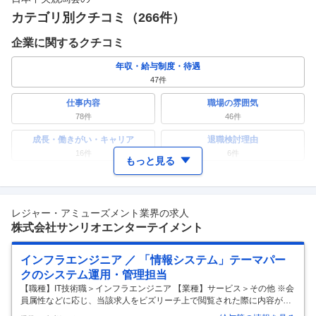
カテゴリ別クチコミ（
266
件）
企業に関するクチコミ
年収・給与制度・待遇
47
件
仕事内容
職場の雰囲気
78
件
46
件
成長・働きがい・キャリア
退職検討理由
16
件
6
件
もっと見る
ワークライフバランス
女性の活躍・働きやすさ
10
件
20
件
レジャー・アミューズメント業界の求人
副業
テレワーク・リモートワーク
株式会社サンリオエンターテイメント
8
件
4
件
人事・評価制度
入社理由・入社後ギャップ
インフラエンジニア ／ 「情報システム」テーマパー
12
件
7
件
クのシステム運用・管理担当
企業の選考に関するクチコミ
【職種】IT技術職＞インフラエンジニア 【業種】サービス＞その他 ※会
員属性などに応じ、当該求人をビズリーチ上で閲覧された際に内容が異
中途採用面接・選考
新卒採用面接・選考
なる場合があります お客様が安心して感動体験できるように、サンリオ