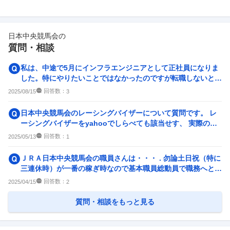
日本中央競馬会
の
質問・相談
私は、中途で5月にインフラエンジニアとして正社員になりま
した。特にやりたいことではなかったのですが転職しないとと
思ってしました。 しか...
回答数：
2025/08/15
3
日本中央競馬会のレーシングバイザーについて質問です。 レ
ーシングバイザーをyahooでしらべても該当せす、 実際のと
ころ、日本中央競馬...
回答数：
2025/05/13
1
ＪＲＡ日本中央競馬会の職員さんは・・・ . 勿論土日祝（特に
三連休時）が一番の稼ぎ時なので基本職員総動員で職務へと当
たるんでしょうが...
回答数：
2025/04/15
2
質問・相談をもっと見る