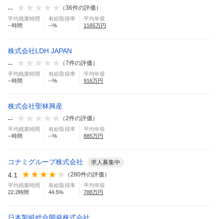
--
（
36
件の評価）
平均残業時間
有給取得率
平均年収
--
時間
--
%
1165
万円
株式会社LDH JAPAN
--
（
7
件の評価）
平均残業時間
有給取得率
平均年収
--
時間
--
%
916
万円
株式会社聖林興産
--
（
2
件の評価）
平均残業時間
有給取得率
平均年収
--
時間
--
%
885
万円
コナミグループ株式会社
求人募集中
4.1
（
280
件の評価）
平均残業時間
有給取得率
平均年収
22.2
時間
44.5
%
788
万円
日本製紙総合開発株式会社