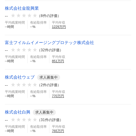
株式会社金龍興業
--
（
8
件の評価）
平均残業時間
有給取得率
平均年収
--
時間
--
%
1229
万円
富士フイルムイメージングプロテック株式会社
--
（
32
件の評価）
平均残業時間
有給取得率
平均年収
--
時間
--
%
851
万円
株式会社ウェブ
求人募集中
--
（
2
件の評価）
平均残業時間
有給取得率
平均年収
--
時間
--
%
770
万円
株式会社白興
求人募集中
--
（
31
件の評価）
平均残業時間
有給取得率
平均年収
--
時間
--
%
765
万円