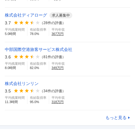
株式会社ディアローグ
求人募集中
3.7
（
28
件の評価）
平均残業時間
有給取得率
平均年収
5.0
時間
78.0
%
367
万円
中部国際空港旅客サービス株式会社
3.6
（
81
件の評価）
平均残業時間
有給取得率
平均年収
8.0
時間
82.0
%
349
万円
株式会社リンリン
3.5
（
34
件の評価）
平均残業時間
有給取得率
平均年収
11.3
時間
95.0
%
318
万円
もっと見る