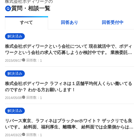
株式会社ボディワーク
の
質問・相談一覧
すべて
回答あり
回答受付中
解決済み
株式会社ボディワークという会社について 現在就活中で、ボディ
ワークという会社の求人で応募しようか検討中です。 業務委託契
約というシス...
回答数：
2015/09/17
1
解決済み
株式会社ボディワーク ラフィネは１店舗平均何人くらい働いてる
のですか？ わかる方お願いします！
回答数：
2014/05/08
1
解決済み
リバース東京、ラフィネはブラックorホワイト？ ザックリでも良
いです。 給料面、福利厚生、離職率、 給料面では企業側からは良
い事しか言...
回答数：
2014/03/22
1