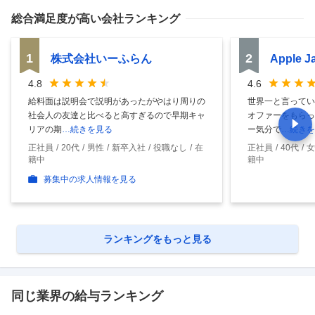
総合満足度
が高い会社ランキング
1
2
株式会社いーふらん
Apple 
4.8
4.6
給料面は説明会で説明があったがやはり周りの
世界一と言ってい
社会人の友達と比べると高すぎるので早期キャ
オファーをもらっ
リアの期
…続きを見る
ー気分で
…続きを
正社員
20代
男性
新卒入社
役職なし
在
正社員
40代
女
籍中
籍中
募集中の求人情報を見る
ランキングをもっと見る
同じ業界の給与ランキング