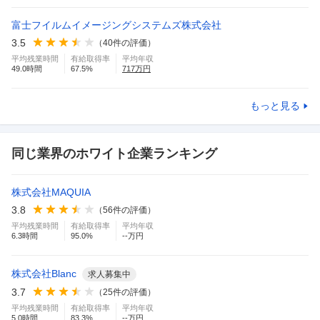
富士フイルムイメージングシステムズ株式会社
3.5
（
40
件の評価）
平均残業時間
有給取得率
平均年収
49.0
時間
67.5
%
717
万円
もっと見る
同じ業界のホワイト企業ランキング
株式会社MAQUIA
3.8
（
56
件の評価）
平均残業時間
有給取得率
平均年収
6.3
時間
95.0
%
--万円
株式会社Blanc
求人募集中
3.7
（
25
件の評価）
平均残業時間
有給取得率
平均年収
5.0
時間
83.3
%
--万円