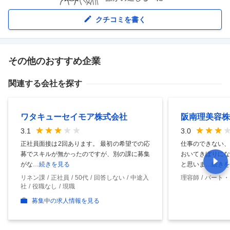
クチコミを書く
その他のおすすめ企業
関連する会社を探す
ワタキューセイモア株式会社
阪南理美容株
3.1
3.0
正社員面接は2回あります。 最初の希望での応
仕事のできない、
募でスキルが無かったのですが、別の課に募集
おいてきぼりにな
がな
…続きを見る
と思いま
…続きを
リネン課
正社員
50代
回答しない
中途入
理容師
パート・
社
役職なし
現職
募集中の求人情報を見る