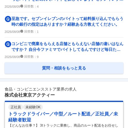
でバイトしようと考えて...
企業の選考に関するクチコミ
回答数：
2026/08/09
4
中途採用面接・選考
新卒採用面接・選考
至急です。セブンイレブンのバイトって給料振り込んでもらう
28
件
32
件
時の銀行の指定はありますか？経験ある方教えてください。
回答数：
2026/08/08
1
コンビニで廃棄をもらえる店舗ともらえない店舗の違いはなん
ですか？ 自分今ファミマでバイトしてるんですけど毎日たく
さんもらえます！ ...
回答数：
2026/08/08
9
質問・相談をもっと見る
食品・コンビニエンスストア業界の求人
株式会社東京アクティー
正社員
未経験OK
トラックドライバー／中型／ルート配送／正社員／未
経験者歓迎
【どんなお仕事？】 3tトラックに乗務し、商品のルート配送をお任せし