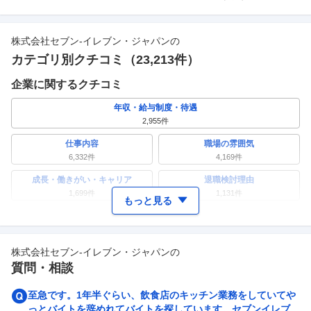
株式会社セブン-イレブン・ジャパン
の
カテゴリ別クチコミ（
23,213
件）
企業に関するクチコミ
年収・給与制度・待遇
2,955
件
仕事内容
職場の雰囲気
6,332
件
4,169
件
成長・働きがい・キャリア
退職検討理由
1,699
件
1,131
件
もっと見る
ワークライフバランス
女性の活躍・働きやすさ
1,270
件
1,872
件
株式会社セブン-イレブン・ジャパン
の
副業
テレワーク・リモートワーク
質問・相談
633
件
430
件
人事・評価制度
入社理由・入社後ギャップ
至急です。1年半ぐらい、飲食店のキッチン業務をしていてや
659
件
1,057
件
っとバイトを辞めれてバイトを探しています。セブンイレブン