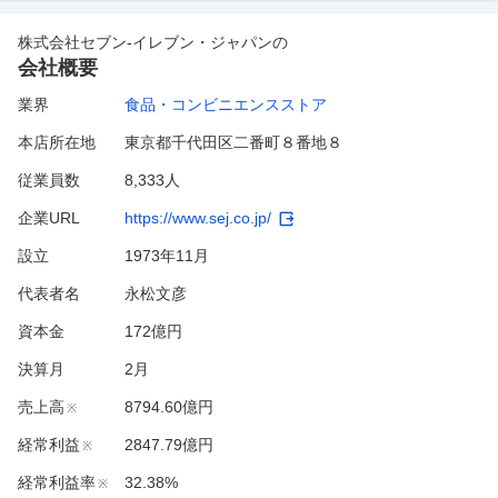
株式会社セブン-イレブン・ジャパン
の
会社概要
業界
食品・コンビニエンスストア
本店所在地
東京都千代田区二番町８番地８
従業員数
8,333人
企業URL
https://www.sej.co.jp/
設立
1973年11月
代表者名
永松文彦
資本金
172億円
決算月
2
月
売上高
8794.60億円
※
経常利益
2847.79億円
※
経常利益率
32.38%
※