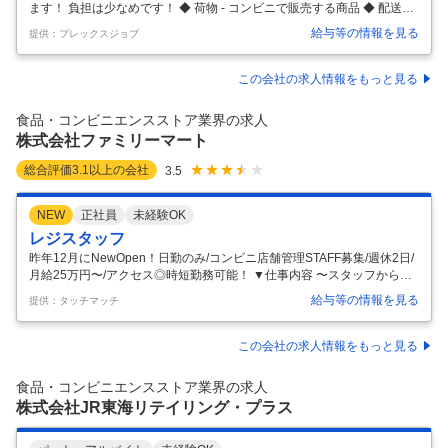
ます！ 負担は少なめです！ ◆ 荷物 - コンビニで販売する商品 ◆ 配送先
- 千葉県・東京都内のコンビニ店舗 ◆ 配送件数 - 1日約15店舗 ◆ 車種・
給与等の情報を見る
提供：プレックスジョブ
サイズ - 準中型 - 3tトラックに乗務いただきます。 ◆ 詳細 - 市川営業所
での募集です。 - 食品を取り扱う物流センターにて、ルート配送を担当
いただきます。 - 当社で活躍しているドライバーの多数が未経験スター
この会社の求人情報をもっと見る
トです。 - 東証スタンダード上場「ビーイングホールディングス」のグ
ループ企業です。 - グループで19都府県50拠点以上あり、安定した経営
食品・コンビニエンスストア業界の求人
基盤で長く働けま
…
株式会社ファミリーマート
総合評価
3.1
以上の会社
3.5
NEW
正社員
未経験OK
レジスタッフ
昨年12月にNewOpen！日勤のみ/コンビニ店舗管理STAFF募集/週休2日/
月給25万円〜/アクセス◎時短勤務可能！ ▼仕事内容 〜スタッフから店
舗運営・管理スタッフへ〜 当社では、接客や売場づくりだけでなく、
給与等の情報を見る
提供：タッチマッチ
「発注管理」 「売上向上施策の立案」 「スタッフ育成」など、 店舗運
営全般に携わることが可能です。 これまで培ってきた経験やアイデアを
活かしながら、 より良い店舗づくりに挑戦していただけます。 法人経営
この会社の求人情報をもっと見る
ならではの安定した環境のもと、 現場経験を活かして収入アップやキャ
リアアップを目指したい方に最適な環境です。 「経験を評価してほし
食品・コンビニエンスストア業界の求人
い」 「裁量を持って店舗運営に携わりたい」 「将来は
…
株式会社JR東海リテイリング・プラス