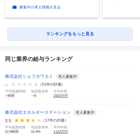
募集中の求人情報を見る
ランキングをもっと見る
同じ業界の給与ランキング
株式会社シェフカワカミ
求人募集中
--
（
52
件の評価）
平均残業時間
有給取得率
平均年収
--
時間
--
%
1503
万円
株式会社エネルギーステーション
求人募集中
3.5
（
17
件の評価）
平均残業時間
有給取得率
平均年収
52.8
時間
15.0
%
1132
万円