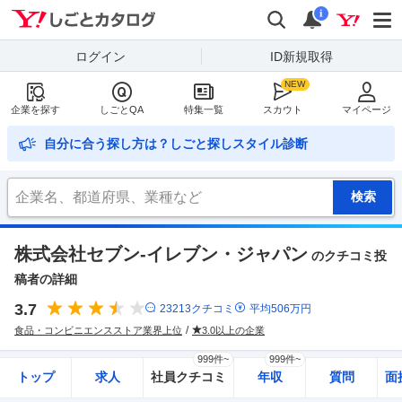
Yahoo!しごとカタログ
検索
通知
i
ログイン
ID新規取得
企業を探す
しごとQA
特集一覧
スカウト
マイページ
自分に合う探し方は？しごと探しスタイル診断
株式会社セブン-イレブン・ジャパン
のクチコミ投
稿者の詳細
3.7
23213
クチコミ
平均
506
万円
食品・コンビニエンスストア業界上位
3.0以上の企業
999件~
999件~
トップ
求人
社員クチコミ
年収
質問
面