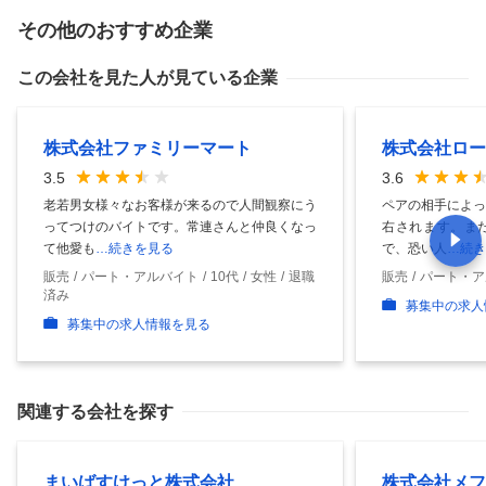
その他のおすすめ企業
この会社を見た人が見ている企業
株式会社ファミリーマート
株式会社ロー
3.5
3.6
老若男女様々なお客様が来るので人間観察にう
ペアの相手によっ
ってつけのバイトです。常連さんと仲良くなっ
右されます。ま
て他愛も
…続きを見る
で、恐い人
…続き
販売
パート・アルバイト
10代
女性
退職
販売
パート・ア
済み
募集中の求人
募集中の求人情報を見る
関連する会社を探す
まいばすけっと株式会社
株式会社メフ