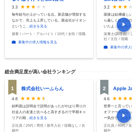
3.3
3.2
毎年給与が上がっている点。新店舗が増加する
面接は結構厳しい
なかで、売上も上昇している。親会社がイオン
ら厳しくなったの
というこ
…続きを見る
いたよ
…続きを見
接客
パート・アルバイト
10代
女性
現職
栄養士(調理員)
社
主任
現職
募集中の求人情報を見る
募集中の求人
総合満足度
が高い会社ランキング
1
2
株式会社いーふらん
Apple 
4.8
4.6
給料面は説明会で説明があったがやはり周りの
世界一と言ってい
社会人の友達と比べると高すぎるので早期キャ
オファーをもらっ
リアの期
…続きを見る
ー気分で
…続きを
正社員
20代
男性
新卒入社
役職なし
在
正社員
40代
女
籍中
籍中