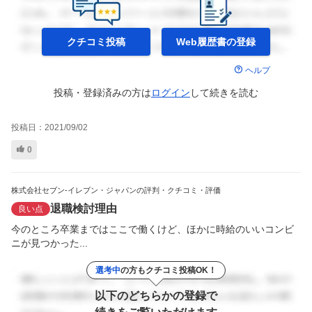
クチコミ投稿
Web履歴書の
登録
ヘルプ
投稿・登録済みの方は
ログイン
して
続きを読む
投稿日：
2021/09/02
0
株式会社セブン-イレブン・ジャパンの評判・クチコミ・評価
退職検討理由
良い点
今のところ卒業まではここで働くけど、ほかに時給のいいコンビ
ニが見つかった...
選考中
の方もクチコミ投稿OK！
以下のどちらかの登録で