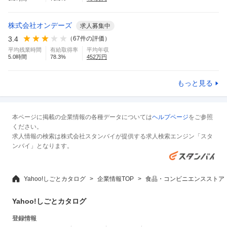
株式会社オンデーズ
求人募集中
3.4
（
67
件の評価）
平均残業時間
有給取得率
平均年収
5.0
時間
78.3
%
452
万円
もっと見る
本ページに掲載の企業情報の各種データについては
ヘルプページ
をご参照
ください。
求人情報の検索は株式会社スタンバイが提供する求人検索エンジン「スタ
ンバイ」となります。
Yahoo!しごとカタログ
企業情報TOP
食品・コンビニエンスストア
Yahoo!しごとカタログ
登録情報