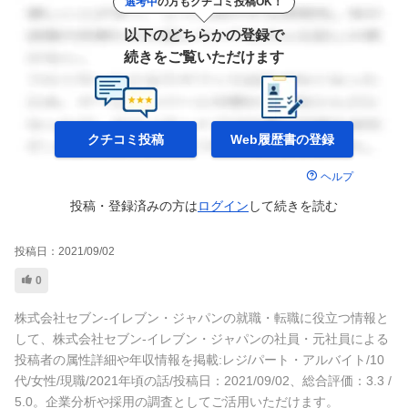
選考中
の方もクチコミ投稿OK！
以下のどちらかの登録で
続きをご覧いただけます
クチコミ投稿
Web履歴書の
登録
ヘルプ
投稿・登録済みの方は
ログイン
して
続きを読む
投稿日：
2021/09/02
0
株式会社セブン-イレブン・ジャパンの就職・転職に役立つ情報と
して、株式会社セブン-イレブン・ジャパンの社員・元社員による
投稿者の属性詳細や年収情報を掲載:レジ/パート・アルバイト/10
代/女性/現職/2021年頃の話/投稿日：2021/09/02、総合評価：3.3 /
5.0。企業分析や採用の調査としてご活用いただけます。