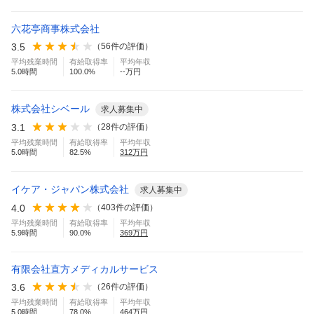
六花亭商事株式会社
3.5
（
56
件の評価）
平均残業時間
有給取得率
平均年収
5.0
時間
100.0
%
--万円
株式会社シベール
求人募集中
3.1
（
28
件の評価）
平均残業時間
有給取得率
平均年収
5.0
時間
82.5
%
312
万円
イケア・ジャパン株式会社
求人募集中
4.0
（
403
件の評価）
平均残業時間
有給取得率
平均年収
5.9
時間
90.0
%
369
万円
有限会社直方メディカルサービス
3.6
（
26
件の評価）
平均残業時間
有給取得率
平均年収
5.0
時間
78.0
%
464
万円