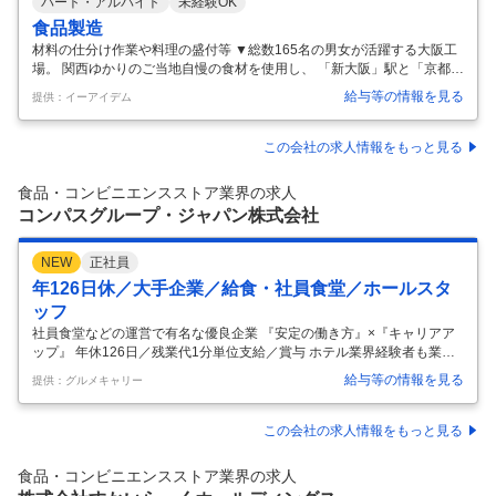
パート・アルバイト
未経験OK
食品製造
材料の仕分け作業や料理の盛付等 ▼総数165名の男女が活躍する大阪工
場。 関西ゆかりのご当地自慢の食材を使用し、 「新大阪」駅と「京都」
駅でしか手に入らない プレミアム感いっぱいの駅弁を心を込めて製造し
給与等の情報を見る
提供：イーアイデム
ています。 そんなお弁当を製造する 日勤のスタッフの仲間を募集してい
ます。 ◆扶養内OK、未経験歓迎 ▼先輩スタッフが親切にお教えするの
で安心！ いつかあなたも味わったような ふたを開けたときの「喜び」
この会社の求人情報をもっと見る
「ワクワク感」を思い浮かべながら 作業してくださいね。 ▼白い作業着
を着て帽子・マスクを着用しての作業。 作業ごとに手袋を交換、アルコ
食品・コンビニエンスストア業界の求人
ール除菌します。
…
コンパスグループ・ジャパン株式会社
NEW
正社員
年126日休／大手企業／給食・社員食堂／ホールスタ
ッフ
社員食堂などの運営で有名な優良企業 『安定の働き方』×『キャリアア
ップ』 年休126日／残業代1分単位支給／賞与 ホテル業界経験者も業界
未経験者も、 それぞれのキャリアを活かして活躍できる職場！ ★住友不
給与等の情報を見る
提供：グルメキャリー
動産が運営する「ヴィラフォンテーヌシリーズ」のホテルで募集開始！
・ハイグレードホテル（羽田空港、有明） ・愛犬と一緒に宿泊できるホ
テル（芝公園） 上記ホテル内レストランを当社（コンパスグループ・ジ
この会社の求人情報をもっと見る
ャパン）が運営しています。羽田空港と有明、芝公園の3拠点、5つのブ
ランド（6店舗）で同時募集をしており、マネージャー、キッチン、サ
食品・コンビニエンスストア業界の求人
ービス、ソムリエ、バーテンダー各職種で強化募集スタート！ ★働き方