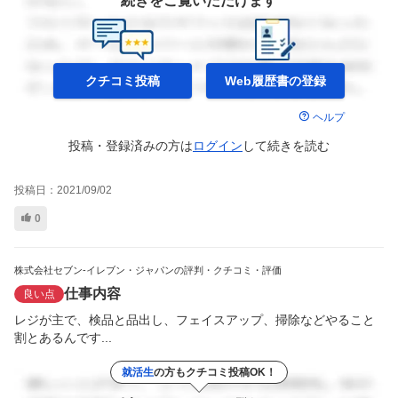
続きをご覧いただけます
クチコミ投稿
Web履歴書の
登録
ヘルプ
投稿・登録済みの方は
ログイン
して
続きを読む
投稿日：
2021/09/02
0
株式会社セブン-イレブン・ジャパンの評判・クチコミ・評価
仕事内容
良い点
レジが主で、検品と品出し、フェイスアップ、掃除などやること
割とあるんです...
就活生
の方もクチコミ投稿OK！