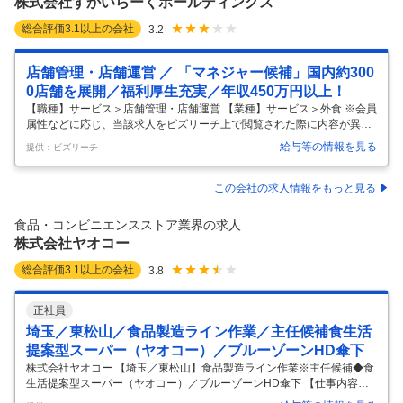
株式会社すかいらーくホールディングス
改
…
総合評価
3.1
以上の会社
3.2
店舗管理・店舗運営 ／ 「マネジャー候補」国内約300
0店舗を展開／福利厚生充実／年収450万円以上！
【職種】サービス＞店舗管理・店舗運営 【業種】サービス＞外食 ※会員
属性などに応じ、当該求人をビズリーチ上で閲覧された際に内容が異な
る場合があります ■仕事内容■ ・調理、接客 ・従業員の採用、教育 ・店
給与等の情報を見る
提供：ビズリーチ
舗の売り上げ管理等、マネジメント業務 入社後は全国にあるいずれかの
店舗に配属され、店長（マネジャー）を目指して頂きます。 接客や調理
といったオペレーションの仕事を通して、店舗運営のノウハウを学びな
この会社の求人情報をもっと見る
がら、 店舗の運営・管理等マネジメント業務も身につけていきます。 す
かいらーくだからこそ 店舗でのOJT・研修・マニュアルが充実！ スキル
食品・コンビニエンスストア業界の求人
を段階的に習得できるマネジャー育成プログラムも完備しています。
…
株式会社ヤオコー
総合評価
3.1
以上の会社
3.8
正社員
埼玉／東松山／食品製造ライン作業／主任候補食生活
提案型スーパー（ヤオコー）／ブルーゾーンHD傘下
株式会社ヤオコー 【埼玉／東松山】食品製造ライン作業※主任候補◆食
生活提案型スーパー（ヤオコー）／ブルーゾーンHD傘下 【仕事内容】
【埼玉／東松山】食品製造ライン作業※主任候補◆食生活提案型スーパ