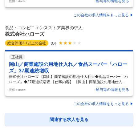
給与等の情報を見る
提供：doda
ー（ヤオコー）／ブルーゾーンHD傘下 【具体的な仕事内容】 【創業13
0年超／首都圏に203店舗展開（2026年5月）／注目の食生活提案型スー
パーマーケット『ヤオコー』運営／37期増収増益・店舗増設を達成・業
この会社の求人情報をもっと見る
績好調／マイカー通勤可】 ■業務概要： プライム市場上場、37期連続増
収増益中のスーパーマーケット『ヤオコー』の東松山デリカ生鮮センタ
食品・コンビニエンスストア業界の求人
ーにて、以下の業務をお任せいたします。 ■業務内容： ・ヤオ
…
株式会社ハローズ
総合評価
3.1
以上の会社
3.4
正社員
岡山／商業施設の用地仕入れ／食品スーパー「ハロー
ズ」37期連続増収
株式会社ハローズ 【岡山】商業施設の用地仕入れ※◆食品スーパー「ハ
ローズ」◆37期連続増収 【仕事内容】 【岡山】商業施設の用地仕入れ※
◆食品スーパー「ハローズ」◆37期連続増収 【具体的な仕事内容】 ＼
給与等の情報を見る
提供：doda
安心して働ける環境で経験を活かしませんか／ ・37期連続増収してお
り、安定して成長を続けている食品スーパーマーケットです。 ・家賃補
助制度や育児短時間勤務制度が整っており、安心して働けます。 ■業務
この会社の求人情報をもっと見る
内容： ・不動産仲介業者等からの不動産情報収集 ・現地調査、商圏調
査、行政調査、敷地計画案の作成 ・不動産会社、地権者、ディベロッパ
ーへの出店条件の交渉や成約 ■働く環境： 社員一人ひとりのレベルに
…
関連する求人を見る