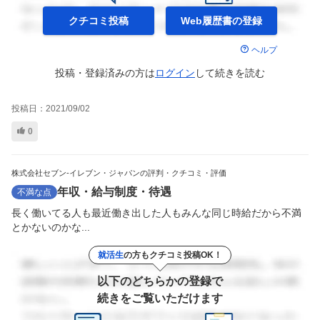
クチコミ投稿
Web履歴書の
登録
ヘルプ
投稿・登録済みの方は
ログイン
して
続きを読む
投稿日：
2021/09/02
0
株式会社セブン-イレブン・ジャパンの評判・クチコミ・評価
年収・給与制度・待遇
不満な点
長く働いてる人も最近働き出した人もみんな同じ時給だから不満
とかないのかな...
就活生
の方もクチコミ投稿OK！
以下のどちらかの登録で
続きをご覧いただけます