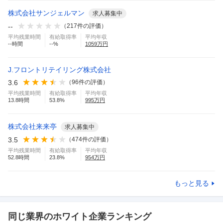
株式会社サンジェルマン
求人募集中
--
（
217
件の評価）
平均残業時間
有給取得率
平均年収
--
時間
--
%
1059
万円
J.フロントリテイリング株式会社
3.6
（
96
件の評価）
平均残業時間
有給取得率
平均年収
13.8
時間
53.8
%
995
万円
株式会社来来亭
求人募集中
3.5
（
474
件の評価）
平均残業時間
有給取得率
平均年収
52.8
時間
23.8
%
954
万円
もっと見る
同じ業界のホワイト企業ランキング