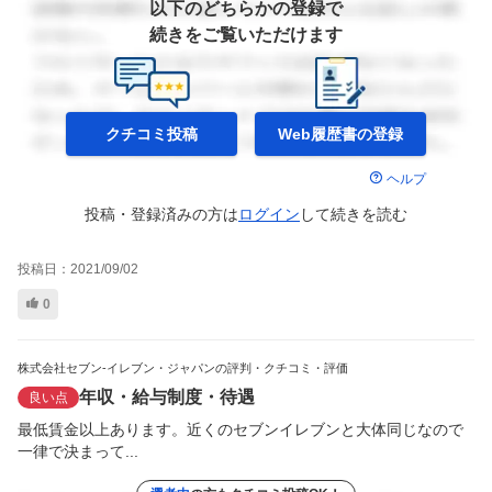
以下のどちらかの登録で
続きをご覧いただけます
クチコミ投稿
Web履歴書の
登録
ヘルプ
投稿・登録済みの方は
ログイン
して
続きを読む
投稿日：
2021/09/02
0
株式会社セブン-イレブン・ジャパンの評判・クチコミ・評価
年収・給与制度・待遇
良い点
最低賃金以上あります。近くのセブンイレブンと大体同じなので
一律で決まって...