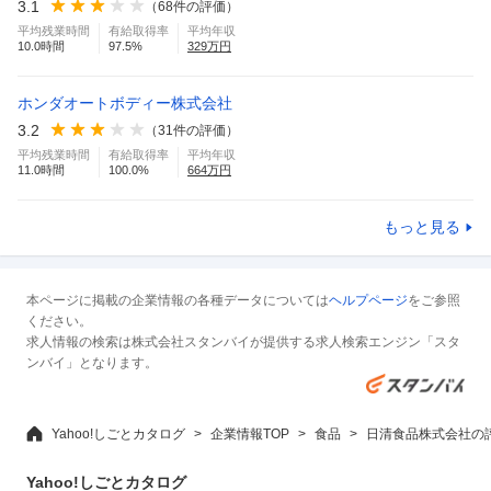
3.1
（
68
件の評価）
平均残業時間
有給取得率
平均年収
10.0
時間
97.5
%
329
万円
ホンダオートボディー株式会社
3.2
（
31
件の評価）
平均残業時間
有給取得率
平均年収
11.0
時間
100.0
%
664
万円
もっと見る
本ページに掲載の企業情報の各種データについては
ヘルプページ
をご参照
ください。
求人情報の検索は株式会社スタンバイが提供する求人検索エンジン「スタ
ンバイ」となります。
Yahoo!しごとカタログ
企業情報TOP
食品
日清食品株式会社の
Yahoo!しごとカタログ