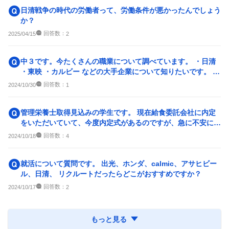
日清戦争の時代の労働者って、労働条件が悪かったんでしょう
か？
回答数：
2025/04/15
2
中３です。今たくさんの職業について調べています。 ・日清
・東映 ・カルビー などの大手企業について知りたいです。 実
際に働いている方...
回答数：
2024/10/30
1
管理栄養士取得見込みの学生です。 現在給食委託会社に内定
をいただいていて、今度内定式があるのですが、急に不安にな
ってきました。 ネッ...
回答数：
2024/10/18
4
就活について質問です。 出光、ホンダ、calmic、アサヒビー
ル、日清、 リクルートだったらどこがおすすめですか？
回答数：
2024/10/17
2
もっと見る