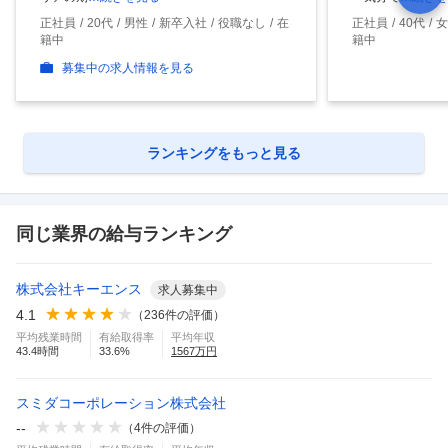
正社員
20代
男性
新卒入社
役職なし
在
正社員
40代
女
籍中
籍中
募集中の求人情報を見る
ランキングをもっと見る
同じ業界の給与ランキング
株式会社キーエンス
求人募集中
4.1
（
236
件の評価）
平均残業時間
有給取得率
平均年収
43.4
時間
33.6
%
1567
万円
スミダコーポレーション株式会社
--
（
4
件の評価）