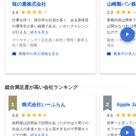
味の素株式会社
山崎製パン株
4.4
3.3
仕事を待つ、指示待ち社員が多く、ある意味昔
業務内容は簡単で
の優等生が多い組織である。いかにチャレンジ
は聞かなければ答
が行える
…続きを見る
なので
…続きを見
マーケティング
正社員
40代
男性
新卒入
製造
パート・ア
社
部長
現職
済み
募集中の求人情報を見る
募集中の求人
総合満足度
が高い会社ランキング
1
2
株式会社いーふらん
Apple 
4.8
4.6
給料面は説明会で説明があったがやはり周りの
世界一と言ってい
社会人の友達と比べると高すぎるので早期キャ
オファーをもらっ
リアの期
…続きを見る
ー気分で
…続きを