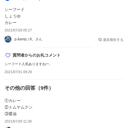
シーフード
しょうゆ
カレー
2021/07/28 05:27
.p.&amp;./.6。さん
違反報告する
質問者からのお礼コメント
シーフード人気ありますねー。
2021/07/31 09:26
その他の回答（
9
件）
①カレー
②トムヤムクン
③醤油
2021/07/28 11:39