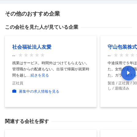
その他のおすすめ企業
この会社を見た人が見ている企業
社会福祉法人友愛
守山包装株式
--
--
残業はサービス。時間外はつけてもらえない。
中途採用で５年ほ
管理職からの配慮もない。出張で帰園が就業時
た。女性が多い職
間を越し
…続きを見る
た。ガラ
…続きを
正社員
製造
正社員
3
し
退職済み
募集中の求人情報を見る
関連する会社を探す