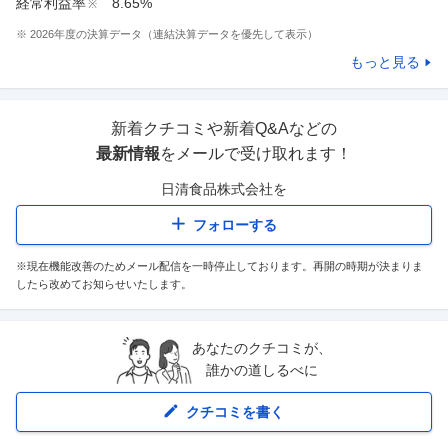
経常利益率
8.65%
※
※
2026
年度の決算データ（連結決算データを優先して表示）
もっと見る
新着クチコミや新着Q&Aなどの
最新情報
をメールで受け取れます！
日清食品株式会社
を
フォローする
※現在機能改善のためメール配信を一時停止しております。再開の時期が決まりま
したら改めてお知らせいたします。
あなたのクチコミが、
誰かの道しるべに
クチコミを書く