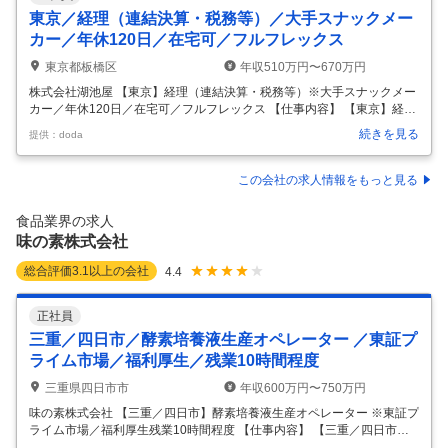
東京／経理（連結決算・税務等）／大手スナックメー
カー／年休120日／在宅可／フルフレックス
東京都板橋区
年収510万円〜670万円
株式会社湖池屋 【東京】経理（連結決算・税務等）※大手スナックメー
カー／年休120日／在宅可／フルフレックス 【仕事内容】 【東京】経理
（連結決算・税務等）※大手スナックメーカー／年休120日／在宅可／
続きを見る
提供：doda
フルフレックス 【具体的な仕事内容】 ＜裁量権を持って働ける環境/年
休120日/フレックスタイム制/残業20時間程度/給料ベースアップ（直近2
年で3回実施）＞ 経理財務担当として、以下の業務を中心にご担当いた
この会社の求人情報をもっと見る
だきます。 将来的には管理職としてのご活躍も期待しています。 ■職務
内容： ・月次・四半期・年次決算業務 ・税務申告書の作成サポート（法
食品業界の求人
人税、消費税、事業所税等） ・連結決算、監査対応、固定
…
味の素株式会社
総合評価
3.1
以上の会社
4.4
正社員
三重／四日市／酵素培養液生産オペレーター ／東証プ
ライム市場／福利厚生／残業10時間程度
三重県四日市市
年収600万円〜750万円
味の素株式会社 【三重／四日市】酵素培養液生産オペレーター ※東証プ
ライム市場／福利厚生残業10時間程度 【仕事内容】 【三重／四日市】
酵素培養液生産オペレーター ※東証プライム市場／福利厚生残業10時間