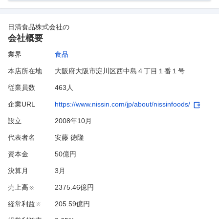
日清食品株式会社
の
会社概要
業界
食品
本店所在地
大阪府大阪市淀川区西中島４丁目１番１号
従業員数
463人
企業URL
https://www.nissin.com/jp/about/nissinfoods/
設立
2008年10月
代表者名
安藤 徳隆
資本金
50億円
決算月
3
月
売上高
2375.46億円
※
経常利益
205.59億円
※