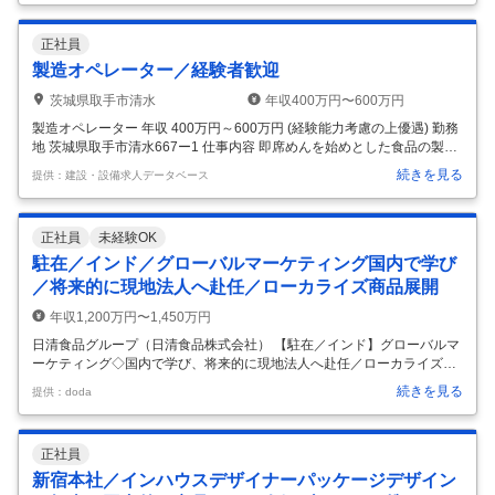
仕事内容】 【マネジメント経験をお持ちの方歓迎／人気商品「ピルク
ル」を製造・販売する日清ヨークへ出向／事業拡大フェーズ◎積極的な
正社員
設備投資も実施】 ■職務内容： 日清食品グループ内 日清ヨークにて、将
来の工場の幹部候補として、製造管理や工場マネジメントをお任せしま
製造オペレーター／経験者歓迎
す。 ＜具体的な業務内容＞ ◎工場における製造管理 ・新製品のリニュ
茨城県取手市清水
年収400万円〜600万円
ーア
…
製造オペレーター 年収 400万円～600万円 (経験能力考慮の上優遇) 勤務
地 茨城県取手市清水667ー1 仕事内容 即席めんを始めとした食品の製造
オペレーターとして製造工程全体の管理を行っていただきます。 ■定常
続きを見る
提供：建設・設備求人データベース
業務（製造設備のオペレーション、メンテナンス） 設備の稼働状況及び
製品状況のモニタリング トラブル対応 清掃 工事計画の企画・遂行 等 ■
非定常業務（改善提案、新規設備・システムの導入） 生産性や品質向上
正社員
未経験OK
に向けた課題の発見から改善策を立案・実行 新規設備やシステムの導入
検討・実行 等 ■休日：土日・祝日、年末年始 他 ※休日出勤は月に多くて
駐在／インド／グローバルマーケティング国内で学び
も2回 ※入社後はまず定常業務からOJTに
…
／将来的に現地法人へ赴任／ローカライズ商品展開
年収1,200万円〜1,450万円
日清食品グループ（日清食品株式会社） 【駐在／インド】グローバルマ
ーケティング◇国内で学び、将来的に現地法人へ赴任／ローカライズ商
品展開 【仕事内容】 【駐在／インド】グローバルマーケティング◇国内
続きを見る
提供：doda
で学び、将来的に現地法人へ赴任／ローカライズ商品展開 【具体的な仕
事内容】 ～英語を使って海外向けマーケティングに携わりたい方歓迎！
（海外駐在、海外向けマーケティングの経験は不問）／インドの即席め
正社員
ん市場を開拓～ ■業務内容： 日清食品グループの2030年中長期戦略を達
成する上で、海外における利益の伴う成長はこの中長期戦略の最重要課
新宿本社／インハウスデザイナーパッケージデザイン