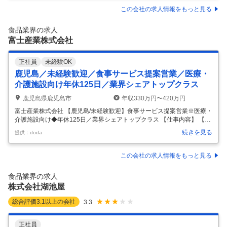
一の東証スタンダード上場／セカンドキャリアも歓迎 ◎夜勤なし／週休
この会社の求人情報をもっと見る
2日制／年間休日120日／住宅手当、退職金制度など充実 ■当社の生産技
術： 「製造＝機械の世話」と言えるほど、自動化が進んでいるのが当社
食品業界の求人
の工場の特徴です。また、最新設備を導入しており、他社よりも2～
…
富士産業株式会社
正社員
未経験OK
鹿児島／未経験歓迎／食事サービス提案営業／医療・
介護施設向け年休125日／業界シェアトップクラス
鹿児島県鹿児島市
年収330万円〜420万円
富士産業株式会社 【鹿児島/未経験歓迎】食事サービス提案営業※医療・
介護施設向け◆年休125日／業界シェアトップクラス 【仕事内容】 【鹿
児島/未経験歓迎】食事サービス提案営業※医療・介護施設向け◆年休12
続きを見る
提供：doda
5日／業界シェアトップクラス 【具体的な仕事内容】 【未経験から腰を
据えて成長していきたい方へ！／医療・福祉×食事サービス／全国2000
件以上の導入実績で食事サービスの医療・福祉分野シェアトップクラス
この会社の求人情報をもっと見る
／年休125日】 ■業務概要： 担当エリアにある病院などの医療機関、介
護施設や福祉施設を訪問し、食事サービス導入の提案をお任せいたしま
食品業界の求人
す。 ☆導入事例：httpsfuji-i.com/case/
…
株式会社湖池屋
総合評価
3.1
以上の会社
3.3
正社員