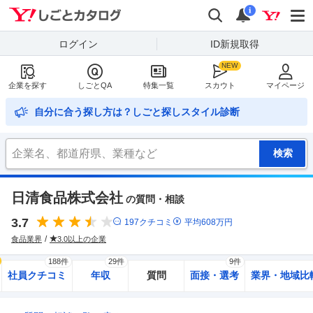
Yahoo!しごとカタログ
検索
通知
i
ログイン
ID新規取得
企業を探す
しごとQA
特集一覧
スカウト
マイページ
自分に合う探し方は？しごと探しスタイル診断
日清食品株式会社
の質問・相談
3.7
197
クチコミ
平均
608
万円
食品業界
3.0以上の企業
188件
29件
9件
社員クチコミ
年収
質問
面接・選考
業界・地域比