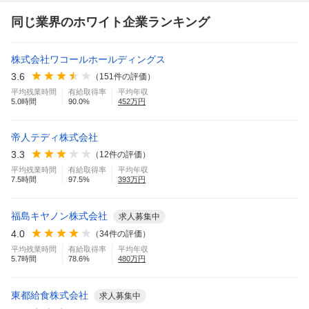
同じ業界のホワイト企業ランキング
株式会社ワコールホールディングス
3.6
（
151
件の評価）
平均残業時間
有給取得率
平均年収
5.0
時間
90.0
%
452
万円
帝人テディ株式会社
3.3
（
12
件の評価）
平均残業時間
有給取得率
平均年収
7.5
時間
97.5
%
393
万円
福島キヤノン株式会社
求人募集中
4.0
（
34
件の評価）
平均残業時間
有給取得率
平均年収
5.7
時間
78.6
%
480
万円
東都給食株式会社
求人募集中