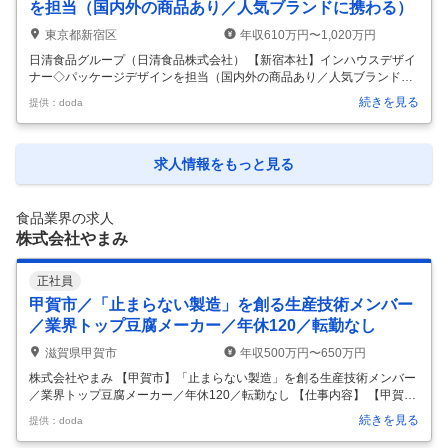
題です。 この中核を担うカップヌードルブランドを中心としたグローバ
を担当（国内外の商品あり／人気ブランドに携わる）
ル戦
…
東京都新宿区
年収610万円〜1,020万円
日清食品グループ（日清食品株式会社） 【新宿本社】インハウスデザイ
ナー◇パッケージデザインを担当（国内外の商品あり／人気ブランドに
携わる） 【仕事内容】 【新宿本社】インハウスデザイナー◇パッケージ
続きを見る
提供：doda
デザインを担当（国内外の商品あり／人気ブランドに携わる） 【具体的
な仕事内容】 【日清食品グループ全体の商品デザインを担うデザイナー
ルーム配属／食品・日用品・消費財業界でのご経験歓迎／柔軟に働ける
環境】 ■職務内容： 日清食品グループ全体におけるデザインを担当する
求人情報をもっと見る
デザインルームにて、クリエイティブディレクター兼アートディレクタ
ー（スタッフ～係長）としてご活躍いただきます。デザインのコンセプ
ト立案から
…
食品業界の求人
株式会社やまみ
正社員
甲賀市／「止まらない製造」を創る生産技術メンバー
／業界トップ豆腐メーカー／年休120／転勤なし
滋賀県甲賀市
年収500万円〜650万円
株式会社やまみ 【甲賀市】「止まらない製造」を創る生産技術メンバー
／業界トップ豆腐メーカー／年休120／転勤なし 【仕事内容】 【甲賀
市】「止まらない製造」を創る生産技術メンバー／業界トップ豆腐メー
続きを見る
提供：doda
カー／年休120／転勤なし 【具体的な仕事内容】 ◎豆腐・厚揚げ・油揚
げなどの製造・販売を手がける創業50年食品メーカー ◎豆腐メーカー唯