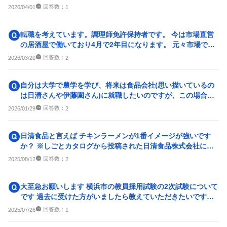
回答数：
2026/04/01
1
転職を考えています。調理師免許保持者です。 今は市場直営
の居酒屋で働いており4月で2年目になります。 元々市場での
仕事をしたくて入社...
回答数：
2026/03/20
2
自分は大学で農学を学び、将来は食品会社(思い描いているの
は日清さんや伊藤園さん)に就職したいのですが、この場合大
学院にも進んだ方が良い...
回答数：
2026/01/29
2
日清食品と言えば チキンラーメンが1番イメージが強いです
か？ ※しごとカタログから投稿された日清食品株式会社につ
いての質問です
回答数：
2025/08/12
2
大至急お願いします 横浜市の教員採用試験の2次試験について
です 過去に受けた方がいましたら教えていただきたいです。
①面接、場面指導 どの
回答数：
2025/07/26
1