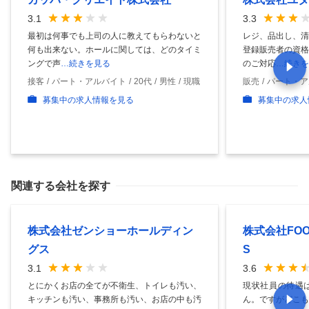
3.1
3.3
最初は何事でも上司の人に教えてもらわないと
レジ、品出し、清
何も出来ない。ホールに関しては、どのタイミ
登録販売者の資格
ングで声
…続きを見る
のご対応
…続きを
接客
パート・アルバイト
20代
男性
現職
販売
パート・ア
募集中の求人情報を見る
募集中の求人
関連する会社を探す
株式会社ゼンショーホールディン
株式会社FOOD
グス
S
3.1
3.6
とにかくお店の全てが不衛生、トイレも汚い、
現状社員の待遇
キッチンも汚い、事務所も汚い、お店の中も汚
ん。ですがどこも