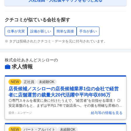
クチコミが似ている会社を探す
仕事が充実
設備が新しい
簡単な面接
手当が多い
※ タグは投稿されたクチコミ・データを元に付与されています。
株式会社あきんどスシロー
の
求人情報
NEW
正社員
未経験OK
店長候補／スシローの店長候補業界1位の会社で経営
者に店舗運営の裁量大20代活躍中平均年収696万
◎専門スキルを着実に身に付けたうえで、”経営者”を目指せる環境！ ◎
安定基盤のもと、まずは平均1.7年で副店長へ。その後も明確な昇格の道
筋アリ！ ＜キャリアアップのルートが明確！＞ ▼まずは店舗業務の基礎
給与等の情報を見る
提供：エンゲージ
からスタート▼ 入社後は接客や調理、ホール業務など、店舗運営の基礎
を学ぶところからスタ ートします。 ポジションごとに段階的に学べる研
修スタイルを採用。接客の基本や調理の手順を一つひとつ丁寧に習得し
NEW
パート・アルバイト
未経験OK
ていきます。 ▼その後、店舗運営に挑戦▼ 基礎を学んだ後は、シフト作