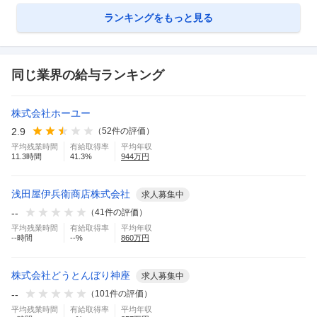
ランキングをもっと見る
同じ業界の給与ランキング
株式会社ホーユー
2.9
（
52
件の評価）
平均残業時間
有給取得率
平均年収
11.3
時間
41.3
%
944
万円
浅田屋伊兵衛商店株式会社
求人募集中
--
（
41
件の評価）
平均残業時間
有給取得率
平均年収
--
時間
--
%
860
万円
株式会社どうとんぼり神座
求人募集中
--
（
101
件の評価）
平均残業時間
有給取得率
平均年収