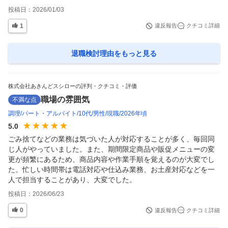
投稿日：
2026/01/03
1
違反報告
クチコミ詳細
退職検討理由
をもっと見る
株式会社あきんどスシローの評判・クチコミ・評価
職場の雰囲気
不満な点
調理
パート・アルバイト
10代
男性
現職
2026年頃
5.0
ごみ捨てなどの業務は気づいた人が対応することが多く、毎回同
じ人がやっていました。また、期間限定商品や販促メニューの変
更が頻繁にあるため、商品内容や作業手順を覚えるのが大変でし
た。忙しい時間帯は電話対応や仕込み業務、お土産対応などを一
人で担当することがあり、大変でした。
投稿日：
2026/06/23
0
違反報告
クチコミ詳細