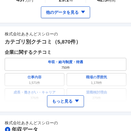
万円
%
時間
他のデータを見る
株式会社あきんどスシロー
の
カテゴリ別クチコミ（
5,870
件）
企業に関するクチコミ
年収・給与制度・待遇
750
件
仕事内容
職場の雰囲気
1,571
件
1,178
件
成長・働きがい・キャリア
退職検討理由
376
件
279
件
もっと見る
ワークライフバランス
女性の活躍・働きやすさ
293
件
446
件
株式会社あきんどスシロー
の
副業
テレワーク・リモートワーク
年収データ
129
件
86
件