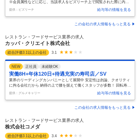
※会員属性などに応じ、当該求人をビズリーチ上で閲覧された際に内容
たいことをかたちにできます／すき家・はま寿司のゼ
が異なる場合があります ■企業・求人の特色 1982年6月創業「世界から
ンショー
給与等の情報を見る
提供：ビズリーチ
飢餓と貧困を撲滅する」 という企業理念を本気で追及し国内、海外で飲
食店を運営。 外食産業の中でもずば抜けて、M&Aや自動化・ITなどへの
積極投資。 事業拡大を目指しています。 ■業務内容 ■ゼンショーHDの強
この会社の求人情報をもっと見る
みである、MMD（マスマーチャンダイジング）の根幹を担う、物流、在
庫管理、生産管理などのサプライチェーンに関わるシステムの新規開
レストラン・フードサービス業界の求人
発・プロジェクト進行をお任せします。 物流センターDX化
…
カッパ・クリエイト株式会社
総合評価
3.1
以上の会社
3.1
NEW
正社員
未経験OK
実働8H+年休120日+待遇充実の寿司店／SV
業界のリーディングカンパニーとして展開中 安定性は勿論、クオリティ
に拘る会社だから 納得の上で腰を据えて働くスタッフが多数！ 回転寿司
業界No.1を目指し、グループで外食日本一企業の実現へ向け事業展開！
給与等の情報を見る
提供：グルメキャリー
誰もが知ってる寿司ブランドとして、より一層の向上を目指して募集を
実施中。 “安心・安全”はもちろん、何より“うまい寿司ブランド”とし
て、 企業努力を重ね、会社全体でお客様や食材に真剣に向き合い、 『気
この会社の求人情報をもっと見る
軽に美味しい寿司を食べられる日常』の実現に貢献し続ける人気ブラン
ドを展開！ 日本国内はもちろん、世界中の皆さまに日本が誇る伝統食で
レストラン・フードサービス業界の求人
ある、 寿司の素晴らしさを今後も伝えていくべく、 グループ母体との
…
株式会社コメダ
総合評価
3.1
以上の会社
3.4