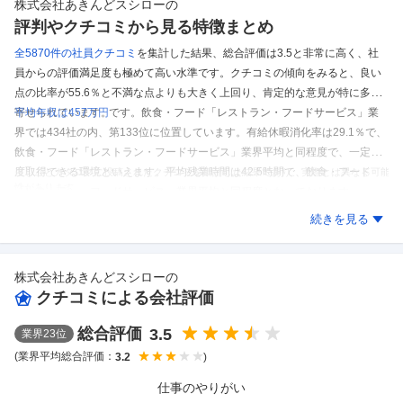
株式会社あきんどスシロー
の
評判やクチコミから見る特徴まとめ
全5870件の
社員クチコミ
を集計した結果、
総合評価は3.5と非常に高く、社
員からの評価満足度も極めて高い水準です。
クチコミの傾向をみると、良い
点の比率が55.6％と不満な点よりも大きく上回り、肯定的な意見が特に多く
寄せられています。
平均年収は457万円
です。
飲食・フード「レストラン・フードサービス」業
界では434社の内、第133位に位置しています。
有給休暇消化率は29.1％で、
飲食・フード「レストラン・フードサービス」業界平均と同程度で、一定程
度取得できる環境といえます。
平均残業時間は42.5時間で、飲食・フード
※しごとカタログに投稿されたクチコミを集計した結果であり、実際とは異なる可能
性があります。
「レストラン・フードサービス」業界平均と同程度となっております。
株式会社あきんどスシロー
のクチコミを見る
続きを見る
株式会社あきんどスシロー
の
クチコミによる会社評価
総合評価
3.5
業界
23
位
(業界平均総合評価：
)
3.2
仕事のやりがい