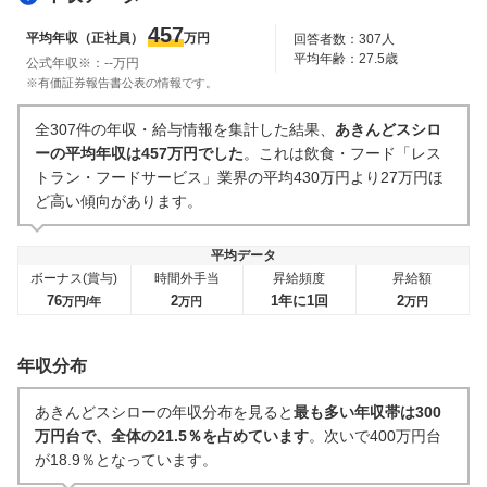
人事・評価制度
入社理由・入社後ギャップ
457
平均年収（正社員）
万円
回答者数：
307
人
175
件
273
件
平均年齢：
27.5
歳
公式年収※：
--
万円
企業の選考に関するクチコミ
※有価証券報告書公表の情報です。
中途採用面接・選考
新卒採用面接・選考
全307件の年収・給与情報を集計した結果、
あきんどスシロ
4
件
15
件
ーの平均年収は457万円でした
。これは飲食・フード「レス
トラン・フードサービス」業界の平均430万円より27万円ほ
ど高い傾向があります。
平均データ
ボーナス(賞与)
時間外手当
昇給頻度
昇給額
76
2
1年に1回
2
万円/年
万円
万円
年収分布
あきんどスシローの年収分布を見ると
最も多い年収帯は300
万円台で、全体の21.5％を占めています
。次いで400万円台
が18.9％となっています。