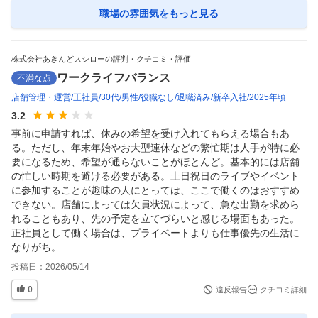
職場の雰囲気
をもっと見る
株式会社あきんどスシローの評判・クチコミ・評価
ワークライフバランス
不満な点
店舗管理・運営
正社員
30代
男性
役職なし
退職済み
新卒入社
2025年頃
3.2
事前に申請すれば、休みの希望を受け入れてもらえる場合もあ
る。ただし、年末年始やお大型連休などの繁忙期は人手が特に必
要になるため、希望が通らないことがほとんど。基本的には店舗
の忙しい時期を避ける必要がある。土日祝日のライブやイベント
に参加することが趣味の人にとっては、ここで働くのはおすすめ
できない。店舗によっては欠員状況によって、急な出勤を求めら
れることもあり、先の予定を立てづらいと感じる場面もあった。
正社員として働く場合は、プライベートよりも仕事優先の生活に
なりがち。
投稿日：
2026/05/14
0
違反報告
クチコミ詳細