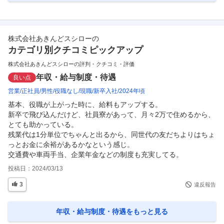
株式会社あきんどスシロー
の
カテゴリ別クチコミピックアップ
株式会社あきんどスシローの評判・クチコミ・評価
年収・給与制度・待遇
良い点
営業
正社員
男性
役職なし
現職
新卒入社
2024年頃
基本、役職が上がった時に、給料もアップする。

新卒で飛び込んだけど、社員寮があって、月々2万で住めるから、
とても助かっている。

残業代は1分単位でちゃんと出るから、同世代の友だちよりはちょ
っとお金に余裕があるかなという感じ。

交通費や車両手当、企業年金などの制度も充実してる。
投稿日：
2024/03/13
3
違反報告
年収・給与制度・待遇
をもっと見る