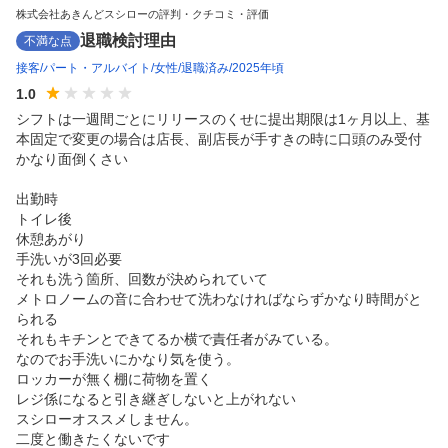
株式会社あきんどスシローの評判・クチコミ・評価
退職検討理由
不満な点
接客
パート・アルバイト
女性
退職済み
2025年頃
1.0
シフトは一週間ごとにリリースのくせに提出期限は1ヶ月以上、基
本固定で変更の場合は店長、副店長が手すきの時に口頭のみ受付

かなり面倒くさい

出勤時

トイレ後

休憩あがり

手洗いが3回必要

それも洗う箇所、回数が決められていて

メトロノームの音に合わせて洗わなければならずかなり時間がと
られる

それもキチンとできてるか横で責任者がみている。

なのでお手洗いにかなり気を使う。

ロッカーが無く棚に荷物を置く

レジ係になると引き継ぎしないと上がれない

スシローオススメしません。

二度と働きたくないです