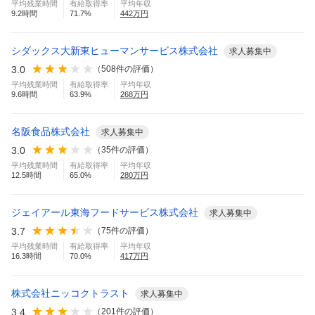
平均残業時間
有給取得率
平均年収
9.2
時間
71.7
%
442
万円
シダックス大新東ヒューマンサービス株式会社
求人募集中
3.0
（
508
件の評価）
平均残業時間
有給取得率
平均年収
9.6
時間
63.9
%
268
万円
名阪食品株式会社
求人募集中
3.0
（
35
件の評価）
平均残業時間
有給取得率
平均年収
12.5
時間
65.0
%
280
万円
ジェイアール東海フードサービス株式会社
求人募集中
3.7
（
75
件の評価）
平均残業時間
有給取得率
平均年収
16.3
時間
70.0
%
417
万円
株式会社ニッコクトラスト
求人募集中
3.4
（
201
件の評価）