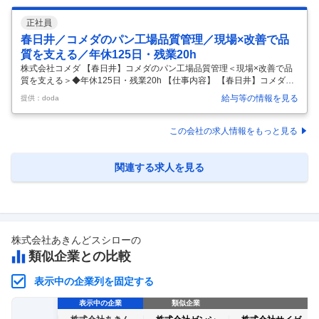
正社員
春日井／コメダのパン工場品質管理／現場×改善で品
質を支える／年休125日・残業20h
株式会社コメダ 【春日井】コメダのパン工場品質管理＜現場×改善で品
質を支える＞◆年休125日・残業20h 【仕事内容】 【春日井】コメダの
パン工場品質管理＜現場×改善で品質を支える＞◆年休125日・残業20h
給与等の情報を見る
提供：doda
【具体的な仕事内容】 ★品質管理に加え、製造現場での工程改善にも携
われる環境 ★自社工場で原料～製造～製品まで一貫して関与可能 ★年休
125日／残業約20hと働きやすい環境 ★海外展開・新業態もあり長期キ
この会社の求人情報をもっと見る
ャリア形成が可能 ■募集背景 店舗拡大に伴い品質への期待が高まってお
り、安定供給体制強化のため増員募集です。 検査に留まらず、現場と連
携した品質向上に取り組める方を求めています。 ■職務
…
関連する求人を見る
株式会社あきんどスシロー
の
類似企業との比較
表示中の企業列を固定する
表示中の企業
類似企業