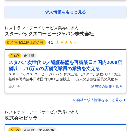
ぎりなら、素早くおいしいシャリの形を作ってくれるので、私たちはそ
の上にネタをのせるだけです！ 軍艦はのりを巻いて出てきたところへ、
ネタを詰めるだけです。 細巻も機械が巻いてくれるので、コツを覚えれ
求人情報をもっと見る
ば誰でもできます。 【様々な年代の方が活躍中】 勤務時間は、休憩が1
時間の約8時間勤務です。子どもの手が離れたので仕事に復帰したい主
婦の方、ガ
…
レストラン・フードサービス業界の求人
スターバックスコーヒージャパン株式会社
総合評価
3.1
以上の会社
4.1
NEW
正社員
スタバ／次世代ID／認証基盤を再構築日本国内2000店
舗以上／6万人の店舗従業員の業務を支える
スターバックス コーヒー ジャパン 株式会社 【スタバ】次世代ID／認証
基盤を再構築◆日本国内2,000店舗以上、6万人の店舗従業員の業務を支
える 【仕事内容】 【スタバ】次世代ID／認証基盤を再構築◆日本国内2,
給与等の情報を見る
提供：doda
000店舗以上、6万人の店舗従業員の業務を支える 【具体的な仕事内
容】 ～ITプロフェッショナルな視点で全社の業務改革をリード～ ■職務
概要・ミッション： 企業内のあらゆるテクノロジーサービスを支える次
この会社の求人情報をもっと見る
世代ID／認証基盤を再構築し、「守りのセキュリティ」から「事業成長
を加速させる経営基盤」へと進化させます。事業スピード向上、店舗運
レストラン・フードサービス業界の求人
営効率化、データ活用、ゼロトラスト、AI活用までを支え
…
株式会社ピソラ
NEW
正社員
未経験OK