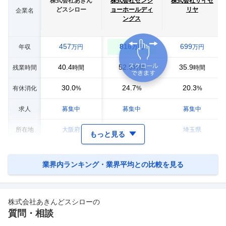
株式会社あきん
株式会社ゼンシ
株式会社サイゼ
どスシロー
ョーホールディ
リヤ
企業名
ングス
457
816
699
年収
万円
万円
万円
40.4
52.6
35.9
残業時間
時間
時間
時間
30.0
24.7
20.3
有休消化
%
%
%
求人
募集中
募集中
募集中
所在地
大阪府
東京都
埼玉県
もっと見る
業界内ランキング・業界平均との比較を見る
株式会社あきんどスシロー
の
質問・相談