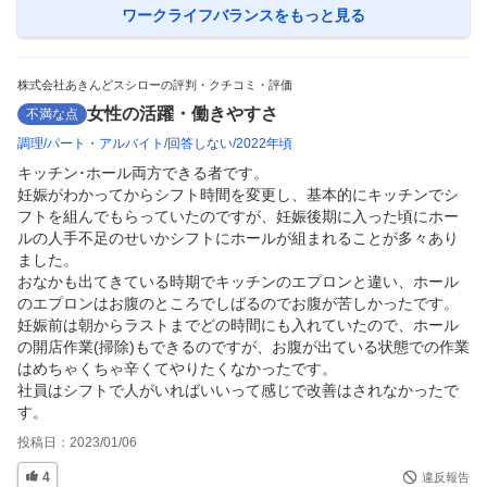
ワークライフバランス
をもっと見る
株式会社あきんどスシローの評判・クチコミ・評価
女性の活躍・働きやすさ
不満な点
調理
パート・アルバイト
回答しない
2022年頃
キッチン･ホール両方できる者です。

妊娠がわかってからシフト時間を変更し、基本的にキッチンでシ
フトを組んでもらっていたのですが、妊娠後期に入った頃にホー
ルの人手不足のせいかシフトにホールが組まれることが多々あり
ました。

おなかも出てきている時期でキッチンのエプロンと違い、ホール
のエプロンはお腹のところでしばるのでお腹が苦しかったです。

妊娠前は朝からラストまでどの時間にも入れていたので、ホール
の開店作業(掃除)もできるのですが、お腹が出ている状態での作業
はめちゃくちゃ辛くてやりたくなかったです。

社員はシフトで人がいればいいって感じで改善はされなかったで
す。
投稿日：
2023/01/06
4
違反報告