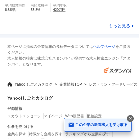
平均残業時間
有給取得率
平均年収
8.8
時間
53.8
%
420
万円
もっと見る
本ページに掲載の企業情報の各種データについては
ヘルプページ
をご参照
ください。
求人情報の検索は株式会社スタンバイが提供する求人検索エンジン「スタ
ンバイ」となります。
Yahoo!しごとカタログ
企業情報TOP
レストラン・フードサービス
Yahoo!しごとカタログ
登録情報
スカウトメッセージ
マイページ
Web履歴書
配信設定
この企業の新着求人を受け取る
仕事を見つける
企業を探す
特徴から企業を探す
ランキングから企業を探す