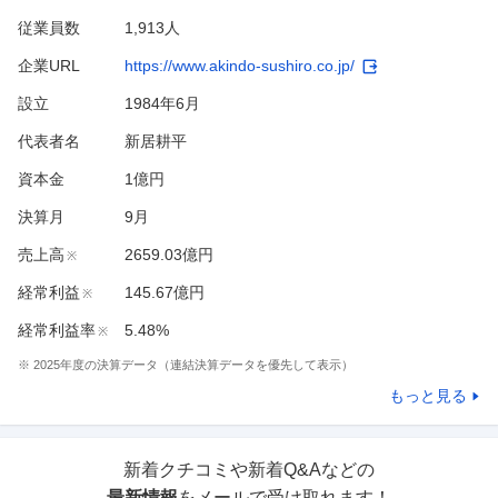
従業員数
1,913人
企業URL
https://www.akindo-sushiro.co.jp/
設立
1984年6月
代表者名
新居耕平
資本金
1億円
決算月
9
月
売上高
2659.03億円
※
経常利益
145.67億円
※
経常利益率
5.48%
※
※
2025
年度の決算データ（連結決算データを優先して表示）
もっと見る
新着クチコミや新着Q&Aなどの
最新情報
をメールで受け取れます！