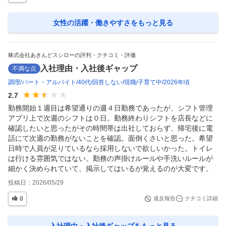
女性の活躍・働きやすさ
をもっと見る
株式会社あきんどスシローの評判・クチコミ・評価
入社理由・入社後ギャップ
不満な点
調理
パート・アルバイト
40代
回答しない
現職
子育て中
2026年頃
2.7
勤務開始１週目は希望通りの週４日勤務であったが、シフト管理
アプリ上で次週のシフトは０日。勤務終わりシフトを店長などに
確認したいと思ったがその時間帯は出社しておらず、帰宅後に電
話にて次週の勤務がないことを確認。面倒くさいと思った。希望
日時で人員が足りているなら採用しないで欲しいかった。トイレ
は行ける雰囲気ではない。勤務の声掛けルールや手洗いルールが
細かく決められていて、掲示してはいるが覚えるのが大変です。
投稿日：
2026/05/29
0
違反報告
クチコミ詳細
入社理由・入社後ギャップ
をもっと見る