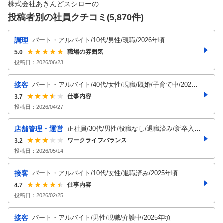
株式会社あきんどスシロー
の
投稿者別の社員クチコミ(
5,870
件)
調理
パート・アルバイト/10代/男性/現職/2026年頃
職場の雰囲気
5.0
投稿日：
2026/06/23
接客
パート・アルバイト/40代/女性/現職/既婚/子育て中/2026
年頃
仕事内容
3.7
投稿日：
2026/04/27
店舗管理・運営
正社員/30代/男性/役職なし/退職済み/新卒入
社/2025年頃
ワークライフバランス
3.2
投稿日：
2026/05/14
接客
パート・アルバイト/10代/女性/退職済み/2025年頃
仕事内容
4.7
投稿日：
2026/02/25
接客
パート・アルバイト/男性/現職/介護中/2025年頃