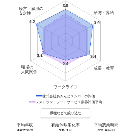
経営・雇用の
給与・昇給
安定性
職場の
成長・教育
人間関係
ワークライフ
株式会社あきんどスシロー
の評価
レストラン・フードサービス
業界評価平均
職種などで絞り込む
平均年収
有給休暇消化率
平均残業時間
457
29.1
42.5