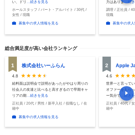
い、ドリ
…続きを見る
力はありま
…続き
ホールスタッフ
パート・アルバイト
30代
調理
正社員
4
女性
現職
現職
募集中の求人情報を見る
募集中の求人
総合満足度
が高い会社ランキング
1
2
株式会社いーふらん
Apple 
4.8
4.6
給料面は説明会で説明があったがやはり周りの
世界一と言ってい
社会人の友達と比べると高すぎるので早期キャ
オファーをもらっ
リアの期
…続きを見る
ー気分で
…続きを
正社員
20代
男性
新卒入社
役職なし
在
正社員
40代
女
籍中
籍中
募集中の求人情報を見る