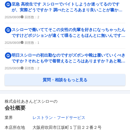
至急 高校生です スシローでバイトしようか迷ってるのです
が、実際どうですか？ 調べたところあまり良いことが書かれ
てなかったです。もちろ...
回答数：
2026/08/08
2
スシローで働いててそこの女性の先輩を好きになっちゃったん
ですけどポジションが違くて喋ることもほんとに無いんですが
どうすればいいですかね？
回答数：
2026/08/08
1
明日スシローの初出勤なのですがズボンや靴は履いていくべき
ですか？それとも中で着替えるところはありますか？あと靴は
毎回持ち帰りですか？
回答数：
2026/08/08
2
質問・相談をもっと見る
株式会社あきんどスシロー
の
会社概要
業界
レストラン・フードサービス
本店所在地
大阪府吹田市江坂町１丁目２２番２号