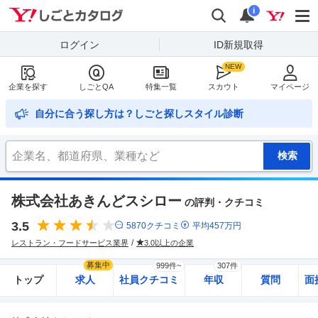
Yahoo!しごとカタログ
検索
通知
i
ログイン
ID新規取得
企業を探す
しごとQA
特集一覧
スカウト
マイページ
自分に合う探し方は？しごと探しスタイル診断
株式会社あきんどスシロー
の評判・クチコミ
3.5
5870
クチコミ
平均
457
万円
レストラン・フードサービス業界
3.0以上の企業
募集中
999件~
307件
トップ
求人
社員クチコミ
年収
質問
面