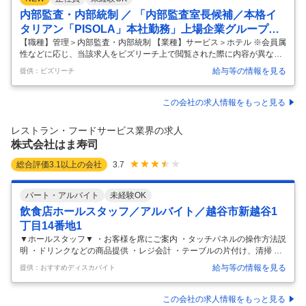
内部監査・内部統制 ／ 「内部監査室長候補／本格イ
タリアン「PISOLA」本社勤務」上場企業グループの
強固なガバナンス体制をゼロから築く／「リゾート×
【職種】管理＞内部監査・内部統制 【業種】サービス＞ホテル ※会員属
性などに応じ、当該求人をビズリーチ上で閲覧された際に内容が異なる
本格イタリアン」で急成長中の企業で／組織の質を高
場合があります ■当社について 郊外ロードサイドで「PISOLA」ブラン
める責任者へ／リモート可・土日祝休みベース
給与等の情報を見る
提供：ビズリーチ
ドをチェーン展開している会社です。 「リゾートホテルのような空間で
本格イタリアンを」をコンセプトに、全国50店舗以上を運営しており、
こだわりの窯焼きピッツァや生パスタを提供しています。2010年の創業
この会社の求人情報をもっと見る
以来「かかわる全ての人が幸せになれるレストラン」を理想に掲げ、現
在はさらなる店舗拡大を見据えた急成長を続けております。 《ブランド
レストラン・フードサービス業界の求人
紹介》 「PISOLA」 2010年12月に大阪府和泉市にて誕生し
…
株式会社はま寿司
総合評価
3.1
以上の会社
3.7
パート・アルバイト
未経験OK
飲食店ホールスタッフ／アルバイト／越谷市新越谷1
丁目14番地1
▼ホールスタッフ▼ ・お客様を席にご案内 ・タッチパネルの操作方法説
明 ・ドリンクなどの商品提供 ・レジ会計 ・テーブルの片付け、清掃 et
c…… 接客を中心としたお仕事をお願いいたします。 とはいえ、注文は
給与等の情報を見る
提供：おすすめディスカバイト
タッチパネルを使用しているので、接客業務はそんなに多くありませ
ん！ お客様が快適にお食事できるように、笑顔で明るい挨拶から始めま
しょう♪ マニュアルがあるので、未経験の方でも安心スタート◎ わから
この会社の求人情報をもっと見る