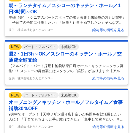
成やスタッフ教育、売上管理、販促企画など、店舗運営に必要なスキル
朝～ランチタイム／スシローのキッチン・ホール／1
を身に付けていきます。 店長や副店長のサポートを受けながらPDCA
…
日3時間～OK
主婦（夫）・シニアのパートスタッフの求人募集！未経験の方も活躍中♪
「子育ての合間に仕事したい」「家事と仕事を両立したい」そんな方に
スシローのパートはピッタリです♪1日3時間～OK。 【ホール】お任せす
給与等の情報を見る
提供：株式会社あきんどスシロー
るのはお持ち帰り商品の受付と受け渡しやテーブルの片付け、フロアの
清掃など。あなたの元気でお客様を笑顔にしてください 【キッチン】お
すしの調理や仕込み、食器の洗浄、厨房の清掃などが主なお仕事。おす
NEW
パート・アルバイト
未経験OK
しづくりなんて初めてという方も一から教えます 【主婦（夫）の方、活
躍中！】 勤務は週2日から。シフト制なので、時間の融通が利きます。
週2・1日3h～OK／スシローのキッチン・ホール／交
家事の合間や保育園のお迎えまでなど、都合のいい時間を有効に使って
通費全額支給
お仕事
…
【アルバイト・パート採用】池袋駅東口店 ホール・キッチンスタッフ募
集中！ スシローの舞台裏にはスタッフの「笑顔」があります☆【アルバ
イト】ホール・キッチンスタッフ豊島区のお仕事♪ 【ホール】お任せす
給与等の情報を見る
提供：株式会社あきんどスシロー
るのはお持ち帰り商品の受付と受け渡しやテーブルの片付け、フロアの
清掃など。あなたの元気でお客様を笑顔にしてください 【キッチン】お
すしの調理や仕込み、食器の洗浄、厨房の清掃などが主なお仕事。おす
NEW
パート・アルバイト
未経験OK
しづくりなんて初めてという方も一から教えます 【時間の融通が利きま
す】 スシローのスタッフは、主婦（夫）、学生さん、シニアなどさまざ
オープニング／キッチン・ホール／フルタイム／食事
ま。勤務は週2日から。 シフト制で、時間の融通も利きますので、家事
補助30％OFF
の合間や学
…
9月中旬オープン！【天神サザン通り店】空いた時間を有効活用したい
人に！ 「子育てもちょっと手が離れてきた」「集中して稼ぎたい」そん
な方にスシローのパートはピッタリです♪ロングシフト勤務も相談可 ス
給与等の情報を見る
提供：株式会社あきんどスシロー
シローのキッチンでは、にぎりや軍艦はロボットが作ってくれます。 に