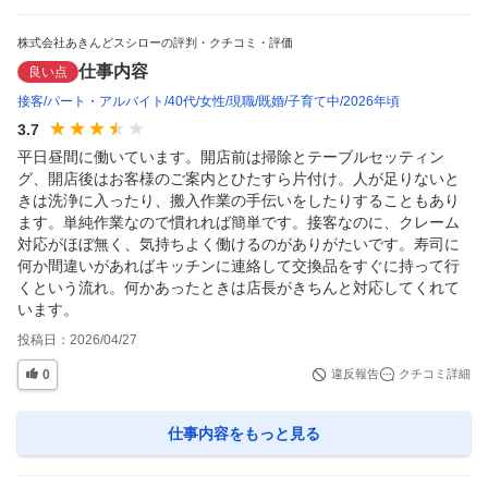
株式会社あきんどスシローの評判・クチコミ・評価
仕事内容
良い点
接客
パート・アルバイト
40代
女性
現職
既婚
子育て中
2026年頃
3.7
平日昼間に働いています。開店前は掃除とテーブルセッティン
グ、開店後はお客様のご案内とひたすら片付け。人が足りないと
きは洗浄に入ったり、搬入作業の手伝いをしたりすることもあり
ます。単純作業なので慣れれば簡単です。接客なのに、クレーム
対応がほぼ無く、気持ちよく働けるのがありがたいです。寿司に
何か間違いがあればキッチンに連絡して交換品をすぐに持って行
くという流れ。何かあったときは店長がきちんと対応してくれて
います。
投稿日：
2026/04/27
0
違反報告
クチコミ詳細
仕事内容
をもっと見る