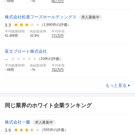
--
時間
--
%
857
万円
株式会社松屋フーズホールディングス
求人募集中
3.3
（
1,990
件の評価）
平均残業時間
有給取得率
平均年収
41.6
時間
33.9
%
771
万円
富士ブロート株式会社
--
（
10
件の評価）
平均残業時間
有給取得率
平均年収
--
時間
--
%
752
万円
もっと見る
同じ業界のホワイト企業ランキング
株式会社一蘭
求人募集中
3.9
（
555
件の評価）