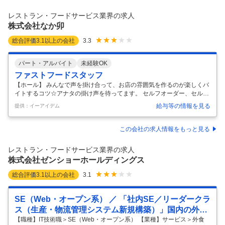
ないことは先輩がしっかりフォローしてくれます！ 風通しの良い雰囲気
の職場が魅力♪未経験者OK！ ★短時間勤務OK◎空いている時間を有効
レストラン・フードサービス業界の求人
的に使って働こう！★ 本格的な美味しい寿司がお手頃価格で食べら
…
株式会社なか卯
総合評価
3.1
以上の会社
3.3
パート・アルバイト
未経験OK
ファストフードスタッフ
【ホール】 みんなで声を掛け合って、お店の雰囲気を作るのが楽しくバ
イトするコツ☆アナタの掛け声を待ってます。 セルフオーダー、セルフ
会計で、現金の受け渡しはほとんどありません。※一部店舗を除く 【キ
給与等の情報を見る
提供：イーアイデム
ッチン】 うどんを湯掻いたり、丼を作ったり、なか卯自慢の「こだわり
メニュー」をスピーディに調理してください。 すべての商品にマニュア
ルがあり料理が苦手な方も初日から簡単においしい商品が作れます◎
…
この会社の求人情報をもっと見る
レストラン・フードサービス業界の求人
株式会社ゼンショーホールディングス
総合評価
3.1
以上の会社
3.1
SE（Web・オープン系） ／ 「社内SE／リーダークラ
ス（生産・物流管理システム新規構築）」国内の外食
企業トップクラス／ITへ惜しまない投資／自身がやり
【職種】IT技術職＞SE（Web・オープン系） 【業種】サービス＞外食