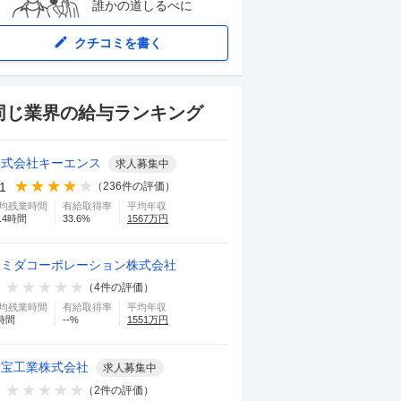
誰かの道しるべに
クチコミを書く
同じ業界の給与ランキング
株式会社キーエンス
求人募集中
.1
（
236
件の評価）
均残業時間
有給取得率
平均年収
.4
時間
33.6
%
1567
万円
スミダコーポレーション株式会社
（
4
件の評価）
均残業時間
有給取得率
平均年収
時間
--
%
1551
万円
大宝工業株式会社
求人募集中
（
2
件の評価）