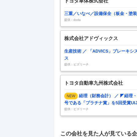
トヨタ車体株式会社
三重／いなべ／設備保全（板金・塗装等
提供：doda
株式会社アドヴィックス
生産技術 ／ 「ADVICS」ブレー
ス
提供：ビズリーチ
トヨタ自動車九州株式会社
経理（財務会計） ／ ◤経理
NEW
号である「プラチナ賞」を5回受賞UI
提供：ビズリーチ
この会社を見た人が見ている