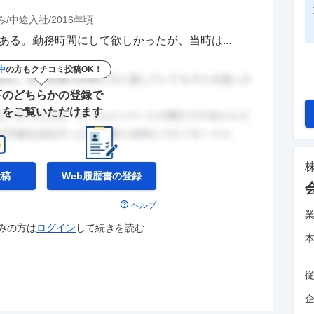
み
中途入社
2016年頃
ある。勤務時間にして欲しかったが、当時は...
中
の方もクチコミ投稿OK！
下のどちらかの登録で
きをご覧いただけます
投稿
Web履歴書の
登録
ヘルプ
みの方は
ログイン
して
続きを読む
企