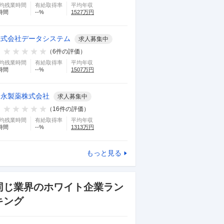
均残業時間
有給取得率
平均年収
時間
--
%
1527
万円
株式会社データシステム
求人募集中
（
6
件の評価）
均残業時間
有給取得率
平均年収
時間
--
%
1507
万円
湧永製薬株式会社
求人募集中
（
16
件の評価）
均残業時間
有給取得率
平均年収
時間
--
%
1313
万円
もっと見る
同じ業界のホワイト企業ラン
キング
日産自動車株式会社
株式会