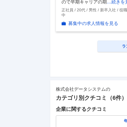
ので早期キャリアの期
…続きを
正社員
20代
男性
新卒入社
役
中
募集中の求人情報を見る
ラ
株式会社データシステム
の
カテゴリ別クチコミ（
6
件）
企業に関するクチコミ