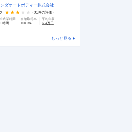
ており、休みたくな
…続きを見る
勉強をし
ホンダオートボディー株式会社
正社員
20代
女性
中途入社
役職なし
在籍
正社員
3
.2
（
31
件の評価）
中
中
均残業時間
有給取得率
平均年収
.0
時間
100.0
%
664
万円
募集中の求人情報を見る
もっと見る