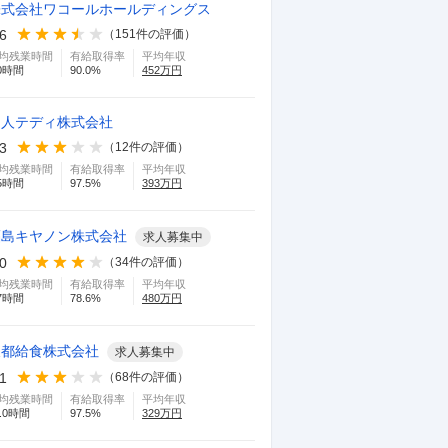
3.8
3.8
株式会社ワコールホールディングス
人事が何をしているかわからない、社員
生活の安
.6
（
151
件の評価）
の育成、成長など全く考えていないと思
ない。企
均残業時間
有給取得率
平均年収
0
時間
90.0
%
452
万円
います。プロモーショ
…続きを見る
るので、
購買
正社員
30代
女性
中途入社
役職な
製造
正社
帝人テディ株式会社
し
現職
募集
.3
（
12
件の評価）
募集中の求人情報を見る
均残業時間
有給取得率
平均年収
5
時間
97.5
%
393
万円
福島キヤノン株式会社
求人募集中
.0
（
34
件の評価）
均残業時間
有給取得率
平均年収
7
時間
78.6
%
480
万円
3
4
株式会社ラクス
株
東都給食株式会社
求人募集中
.1
（
68
件の評価）
4.6
4.5
均残業時間
有給取得率
平均年収
まず、とても休みやすい環境にありま
研修、講
.0
時間
97.5
%
329
万円
す。 人事として有給取得率90%を目指し
す。ほか