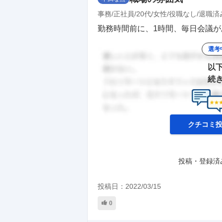
事務
正社員
20代
女性
役職なし
退職済
勤務時間前に、1時間、毎日会議が
選考
以
続
クチコミ
投稿・登録済
投稿日：
2022/03/15
0