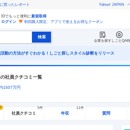
際に買ったレポート
Yahoo! JAPAN
IDでもっと便利に
新規取得
ログイン
初回購入限定、アプリで使えるお得なクーポン
企業を探す
しごとQA
職活動の方法がすぐわかる！しごと探しスタイル診断をリリース
の社員クチコミ一覧
均
1507
万円
中
5件
11件
社員クチコミ
年収
質問