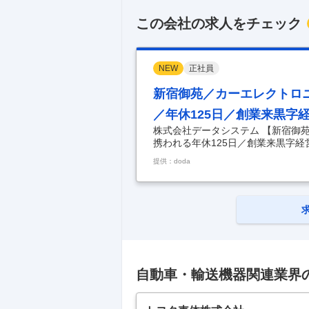
この会社の求人をチェック
NEW
正社員
新宿御苑／カーエレクトロ
／年休125日／創業来黒字
株式会社データシステム 【新宿御
携われる年休125日／創業来黒字経
品開発エンジニア◆0→1に携われる
提供：doda
【カーエレクトロニクス製品の開発
ニクス業界・家電業界において、次
積極的な増員を実施します。世の中
ていきたいという方におススメです。
動車用電子
…
自動車・輸送機器関連業界