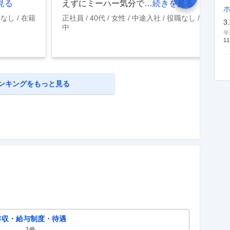
見る
えずにミーハー気分で
…続きを見る
職なし
在籍
正社員
40代
女性
中途入社
役職なし
在籍
3
中
平
11
ンキングをもっと見る
年収・給与制度・待遇
1
件