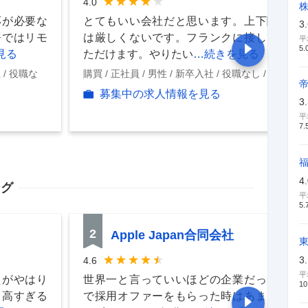
4.0
応が必要な
とてもいい会社だと思います。上下関係
3
署ではリモ
は厳しくないです。フランクに接してい
平
5.
見る
ただけます。やりたい
…続きを見る
社
役職な
購買
正社員
男性
新卒入社
役職なし
現職
募集中の求人情報を見る
3
平
7.
4
ング
平
5.
2
Apple Japan合同会社
3
4.6
平
たがやはり
世界一と言っていいほどの企業だったの
10
と高すぎる
で採用オファーをもらった時はあまり考