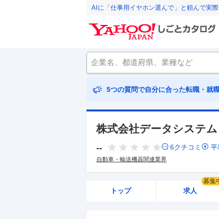
AIに「仕事用イヤホン選んで」と頼んで実
5つの質問で自分に合った転職・就
株式会社データシステム
--
6
クチコミ
平
自動車・輸送機器関連業界
募集
トップ
求人