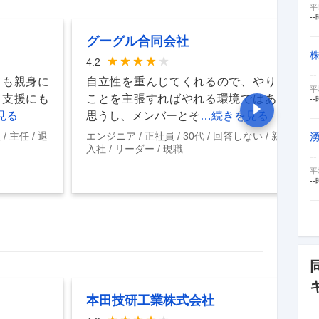
平
--
グーグル合同会社
4.2
--
ても親身に
自立性を重んじてくれるので、やりたい
平
て支援にも
ことを主張すればやれる環境ではあると
--
見る
思うし、メンバーとそ
…続きを見る
社
主任
退
エンジニア
正社員
30代
回答しない
新卒
入社
リーダー
現職
--
平
--
本田技研工業株式会社