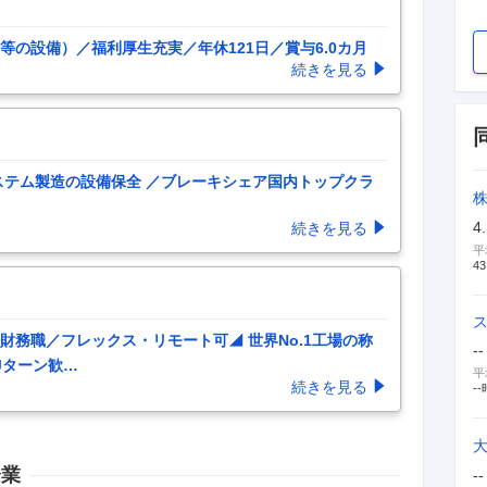
の設備）／福利厚生充実／年休121日／賞与6.0カ月
続きを見る
キシステム製造の設備保全 ／ブレーキシェア国内トップクラ
4
続きを見る
平
43
・財務職／フレックス・リモート可◢ 世界No.1工場の称
--
Jターン歓
…
平
続きを見る
--
企業
--