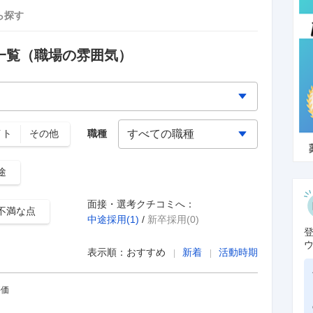
ら探す
一覧
（職場の雰囲気）
イト
その他
職種
途
面接・選考クチコミへ：
不満な点
中途採用(
1
)
/
新卒採用(0)
表示順：
おすすめ
新着
活動時期
評価