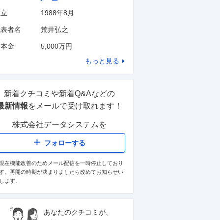
設立
1988年8月
代表者名
荒井弘之
資本金
5,000万円
もっと見る
新着クチコミや新着Q&Aなどの
最新情報
をメールで受け取れます！
株式会社データシステム
を
フォローする
現在機能改善のためメール配信を一時停止しており
す。再開の時期が決まりましたら改めてお知らせい
します。
あなたのクチコミが、