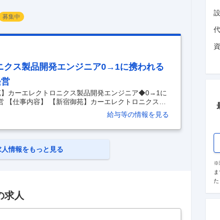
募集中
ニクス製品開発エンジニア0→1に携われる
経営
苑】カーエレクトロニクス製品開発エンジニア◆0→1に
営 【仕事内容】 【新宿御苑】カーエレクトロニクス製
年休125日／創業来黒字経営 【具体的な仕事内容】
給与等の情報を見る
を0→1から携わることが可能です！】 カーエレクトロ
世代の製品を企画開発し市場をリードしていくために
にない素敵なカーエレクトロニクス製品を0→1で作っ
 ■職務内容： 当社ブランド『R-SPEC』に関する自
求人情報をもっと見る
※
ま
た
の求人