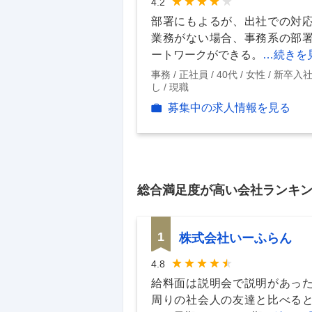
4.2
部署にもよるが、出社での対
業務がない場合、事務系の部
ートワークができる。
…続きを
事務
正社員
40代
女性
新卒入
し
現職
募集中の求人情報を見る
総合満足度
が高い会社ランキ
1
株式会社いーふらん
4.8
給料面は説明会で説明があっ
周りの社会人の友達と比べる