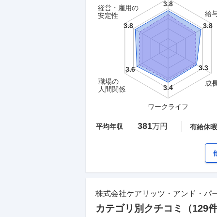
経営・雇用の
給
安定性
職場の
成
人間関係
ワークライフ
381
万円
平均年収
有給休暇
株式会社ケアリッツ・アンド・パ
カテゴリ別クチコミ（
129