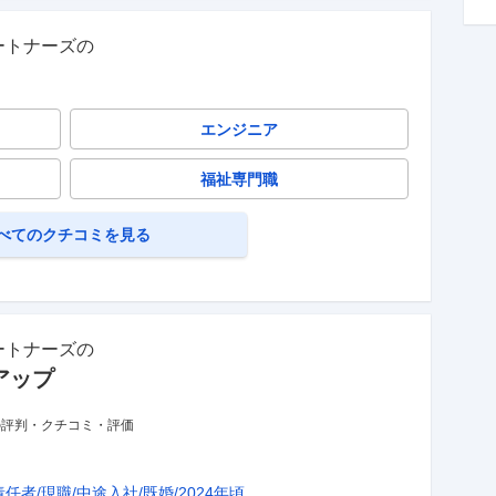
ートナーズ
の
エンジニア
福祉専門職
べてのクチコミを見る
ートナーズ
の
アップ
の評判・クチコミ・評価
責任者
現職
中途入社
既婚
2024年頃