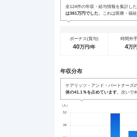
企業の選考に関するクチコミ
全124件の年収・給与情報を集計し
は381万円でした
。これは医療・福祉
中途採用面接・選考
3
件
ボーナス(賞与)
時間外
40
4
万円/年
万
年収分布
ケアリッツ・アンド・パートナーズ
体の41.1％を占めています
。次いで4