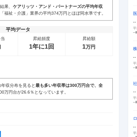
た結果、
ケアリッツ・アンド・パートナーズの平均年収
「福祉・介護」業界の平均374万円とほぼ同水準です。
新卒採用面接・選考
2
件
--
平
平均データ
--
手当
昇給頻度
昇給額
1年に1回
1
円
万円
--
平
--
の年収分布を見ると
最も多い年収帯は300万円台で、全
--
00万円台が26.6％となっています。
平
--
--
平