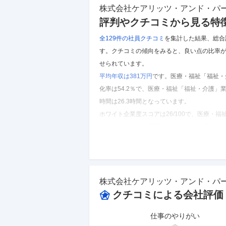
株式会社ケアリッツ・アンド・パ
評判やクチコミから見る特
全129件の
社員クチコミ
を集計した結果、
総合
す。
クチコミの傾向をみると、良い点の比率が
せられています。
平均年収は381万円
です。
医療・福祉「福祉・
化率は54.2％で、医療・福祉「福祉・介護
時間は26.3時間となっています。
ホワイト企業度スコアは26/100で、医療・
※しごとカタログに投稿されたクチコミを集計し
株式会社ケアリッツ・アンド・パートナーズ
のク
株式会社ケアリッツ・アンド・パ
クチコミによる会社評価
仕事のやりがい