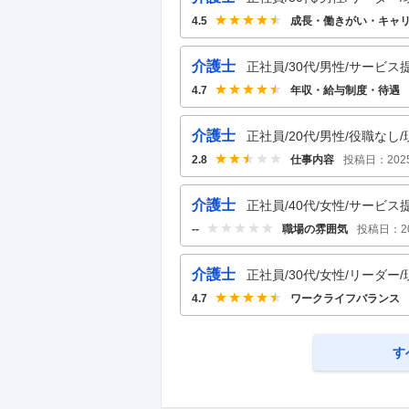
成長・働きがい・キャ
4.5
介護士
正社員/30代/男性/サービス
年収・給与制度・待遇
4.7
介護士
正社員/20代/男性/役職なし/
仕事内容
投稿日：
202
2.8
介護士
正社員/40代/女性/サービス
職場の雰囲気
投稿日：
2
--
介護士
正社員/30代/女性/リーダー/
ワークライフバランス
4.7
す