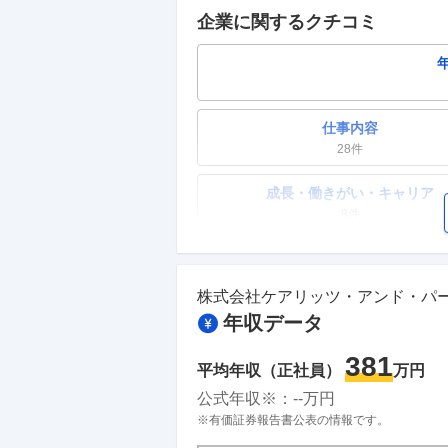
企業に関するクチコミ
仕事内容
28
件
成長・働きがい・キャリア
8
件
ワークライフバランス
15
件
株式会社ケアリッツ・アンド・パ
年収データ
副業
1
件
381
平均年収（正社員）
万円
人事・評価制度
公式年収※：
--
万円
5
件
※有価証券報告書公表の情報です。