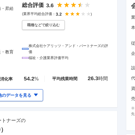
総合評価
3.6
与・昇給
(業界平均総合評価：
3.2
)
職種などで絞り込む
株式会社ケアリッツ・アンド・パートナーズ
の評
長・教育
価
企
福祉・介護
業界評価平均
26.3
54.2
時間
%
平均残業時間
消化率
他のデータを見る
先
ートナーズ
の
件）