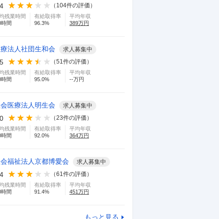
.4
（
104
件の評価）
均残業時間
有給取得率
平均年収
0
時間
96.3
%
389
万円
医療法人社団生和会
求人募集中
.5
（
51
件の評価）
均残業時間
有給取得率
平均年収
0
時間
95.0
%
--万円
社会医療法人明生会
求人募集中
.0
（
23
件の評価）
均残業時間
有給取得率
平均年収
0
時間
92.0
%
364
万円
社会福祉法人京都博愛会
求人募集中
.4
（
61
件の評価）
均残業時間
有給取得率
平均年収
0
時間
91.4
%
451
万円
もっと見る