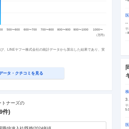
--
--
平
--
び、LINEヤフー株式会社の統計データから算出した結果であり、実
データ・クチコミを見る
株
3
ートナーズ
の
平
5.
9
件)
現職/中途入社/既婚/2024年頃