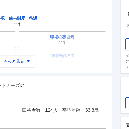
年収・給与制度・待遇
22
件
職場の雰囲気
28
件
退職検討理由
※
もっと見る
ま
1
件
た
女性の活躍・働きやすさ
7
件
ートナーズ
の
テレワーク・リモートワーク
1
件
回答者数：
124
人
平均年齢：
33.8
歳
入社理由・入社後ギャップ
7
件