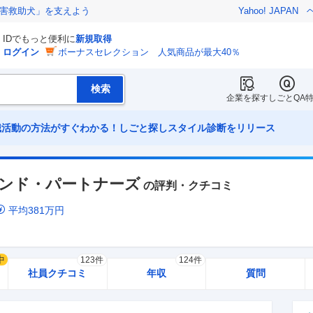
害救助犬」を支えよう
Yahoo! JAPAN
IDでもっと便利に
新規取得
ログイン
ボーナスセレクション 人気商品が最大40％
企業を探す
しごとQA
職活動の方法がすぐわかる！しごと探しスタイル診断をリリース
ンド・パートナーズ
の評判・クチコミ
平均
381
万円
中
123件
124件
社員クチコミ
年収
質問