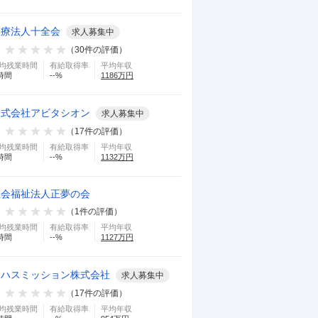
医療法人十全会
求人募集中
（
30
件の評価）
均残業時間
有給取得率
平均年収
時間
--
%
1186
万円
株式会社アビタシオン
求人募集中
（
17
件の評価）
均残業時間
有給取得率
平均年収
時間
--
%
1132
万円
社会福祉法人正夢の会
（
1
件の評価）
均残業時間
有給取得率
平均年収
時間
--
%
1127
万円
ロハスミッション株式会社
求人募集中
（
17
件の評価）
均残業時間
有給取得率
平均年収