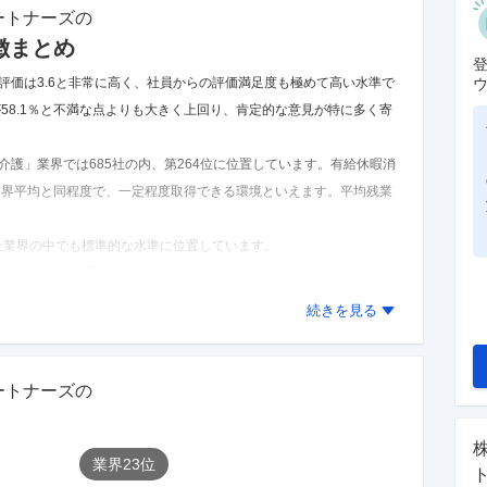
ートナーズ
の
徴まとめ
評価は3.6と非常に高く、社員からの評価満足度も極めて高い水準で
58.1％と不満な点よりも大きく上回り、肯定的な意見が特に多く寄
介護」業界では685社の内、第264位に位置しています。
有給休暇消
」業界平均と同程度で、一定程度取得できる環境といえます。
平均残業
福祉業界の中でも標準的な水準に位置しています。
た結果であり、実際とは異なる可能性があります。
チコミを見る
続きを見る
ートナーズ
の
業界
23
位