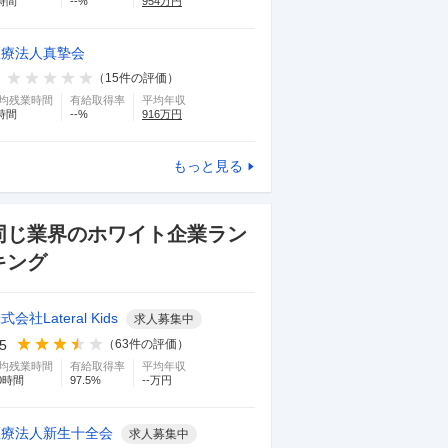
時間
--
%
954
万円
医療法人真摯会
（
15
件の評価）
均残業時間
有給取得率
平均年収
時間
--
%
916
万円
もっと見る
同じ業界のホワイト企業ラン
キング
式会社Lateral Kids
求人募集中
.5
（
63
件の評価）
均残業時間
有給取得率
平均年収
0
時間
97.5
%
--万円
医療法人新生十全会
求人募集中