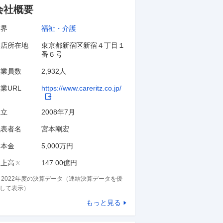
会社概要
業界
福祉・介護
本店所在地
東京都新宿区新宿４丁目１
番６号
従業員数
2,932人
業URL
https://www.careritz.co.jp/
設立
2008年7月
代表者名
宮本剛宏
資本金
5,000万円
売上高
147.00億円
※
※
2022
年度の決算データ（連結決算データを優
して表示）
もっと見る