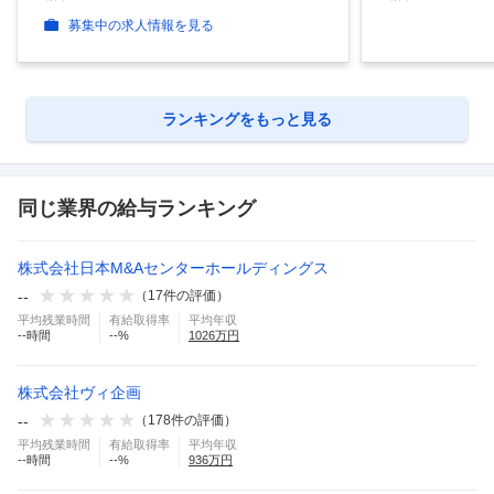
募集中の求人情報を見る
ランキングをもっと見る
同じ業界の給与ランキング
株式会社日本M&Aセンターホールディングス
--
（
17
件の評価）
平均残業時間
有給取得率
平均年収
--
時間
--
%
1026
万円
株式会社ヴィ企画
--
（
178
件の評価）
平均残業時間
有給取得率
平均年収
--
時間
--
%
936
万円