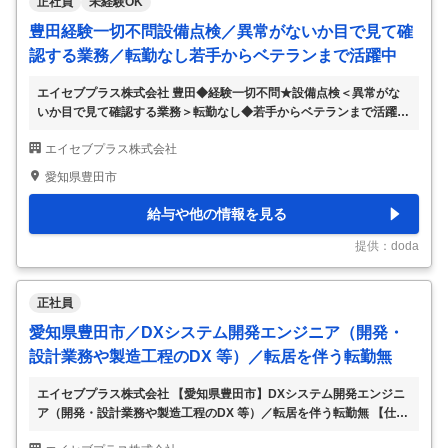
正社員
未経験OK
豊田経験一切不問設備点検／異常がないか目で見て確
認する業務／転勤なし若手からベテランまで活躍中
エイセブプラス株式会社 豊田◆経験一切不問★設備点検＜異常がな
いか目で見て確認する業務＞転勤なし◆若手からベテランまで活躍中
【仕事内容】 豊田◆経験一切不問★設備点検＜異常がないか目で見
エイセブプラス株式会社
て確認する業務＞転勤なし◆若手からベテランまで活躍中 【具体的
な仕事内容】 ～年間休日121日/県外への転勤なし～ ～異常がないか
愛知県豊田市
目で見て確認する業務ですので未経験歓迎です～ ～若手からベテラ
ンまで活躍中で長期就業可能～ ■採用背景 トヨタグループのパートナ
給与や他の情報を見る
ー企業として自動車開発からバックオフィス業務まで幅広い関係性を
持っている同社が、今後のニーズに対応すべく、新たなメンバーの増
提供：doda
員採用を行っております。 ■業
…
正社員
愛知県豊田市／DXシステム開発エンジニア（開発・
設計業務や製造工程のDX 等）／転居を伴う転勤無
エイセブプラス株式会社 【愛知県豊田市】DXシステム開発エンジニ
ア（開発・設計業務や製造工程のDX 等）／転居を伴う転勤無 【仕事
内容】 【愛知県豊田市】DXシステム開発エンジニア（開発・設計業