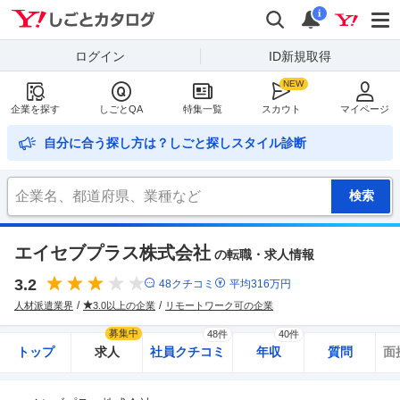
Yahoo!しごとカタログ
検索
通知
i
ログイン
ID新規取得
企業を探す
しごとQA
特集一覧
スカウト
マイページ
自分に合う探し方は？しごと探しスタイル診断
エイセブプラス株式会社
の転職・求人情報
3.2
48
クチコミ
平均
316
万円
人材派遣業界
3.0以上の企業
リモートワーク可の企業
募集中
48件
40件
トップ
求人
社員クチコミ
年収
質問
面