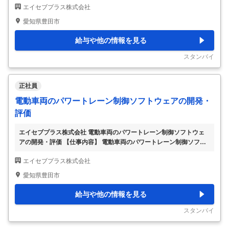
エイセブプラス株式会社
両のパワートレーン）※働き方改善／月残5.5H 【具体的な仕事内
容】 ～働き方を改善し、ワークライフバランスを整えたい方へ～ ～
愛知県豊田市
月平均残業5.5時間／転居を伴う転勤無し／フレックスや在宅勤務も
可能～ ■募集概要： BEVやPHEVなど電動車両の普及の鍵を握ってい
給与や他の情報を見る
るのはバッテリーですが、 充電設備、充電時間、走行距離、寿命な
ど幾つかの大きな取り組まなければならない課題があります。 これ
スタンバイ
らの課題に対し車両側の重
…
正社員
電動車両のパワートレーン制御ソフトウェアの開発・
評価
エイセブプラス株式会社 電動車両のパワートレーン制御ソフトウェ
アの開発・評価 【仕事内容】 電動車両のパワートレーン制御ソフト
ウェアの開発・評価 【具体的な仕事内容】 BEVやPHEVなど電動車
エイセブプラス株式会社
両の普及の鍵を握っているのはバッテリーですが、充電設備、充電時
間、走行距離、寿命など幾つかの大きな取り組まなければならない課
愛知県豊田市
題があります。 これらの課題に対し車両側の重要な取組みの一つに
バッテリーの充電制御の最適化があり、これを実現するソフトウェア
給与や他の情報を見る
開発及び評価を担当して頂ける方を募集します。 具体的な仕事内容
は、各国の充電設備規格への適合、充電時間の短縮と寿命の両立、寒
スタンバイ
冷地対応などバッテリーの性能を最大
…