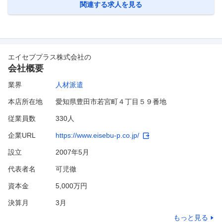
ーカーの育成プログラムを受けていただいたのち機器プロモーターとし
関連する求人を見る
…
エイセブプラス株式会社
の
会社概要
業界
人材派遣
本店所在地
愛知県豊田市若宮町４丁目５９番地
従業員数
330人
企業URL
https://www.eisebu-p.co.jp/
設立
2007年5月
代表者名
可児徹
資本金
5,000万円
決算月
3
月
もっと見る