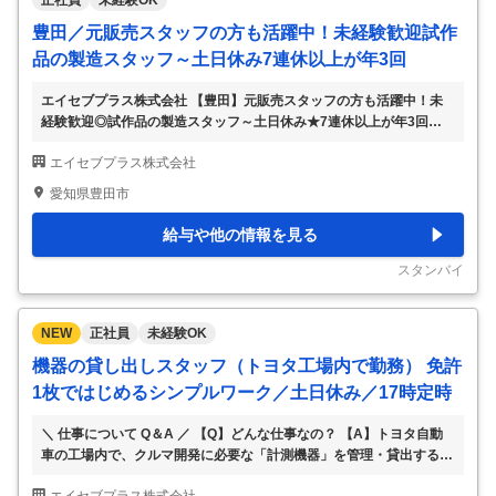
正社員
未経験OK
豊田／元販売スタッフの方も活躍中！未経験歓迎試作
品の製造スタッフ～土日休み7連休以上が年3回
エイセブプラス株式会社 【豊田】元販売スタッフの方も活躍中！未
経験歓迎◎試作品の製造スタッフ～土日休み★7連休以上が年3回
【仕事内容】 【豊田】元販売スタッフの方も活躍中！未経験歓迎◎
エイセブプラス株式会社
試作品の製造スタッフ～土日休み★7連休以上が年3回 【具体的な仕
事内容】 ★未経験歓迎◎コツコツとした作業が得意な方、チームワ
愛知県豊田市
ークを大切にできる方歓迎★試作品の製造スタッフ募集中★ ★学歴
や転職回数、ブランク期間も問いません！元コンビニ店員、販売スタ
給与や他の情報を見る
ッフ、事務職など、製造現場が初めてという方でも活躍をしています
★ トヨタグループのデンソー工場内で、 次世代ハイブリッド車に使
スタンバイ
用される『パワー半導体』の試作を担当す
…
NEW
正社員
未経験OK
機器の貸し出しスタッフ（トヨタ工場内で勤務） 免許
1枚ではじめるシンプルワーク／土日休み／17時定時
＼ 仕事について Q＆A ／ 【Q】どんな仕事なの？ 【A】トヨタ自動
車の工場内で、クルマ開発に必要な「計測機器」を管理・貸出する仕
事です。専門知識や特別なスキルは一切不要。コツコツ取り組めるシ