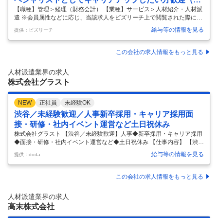
社員・総合職）
【職種】管理＞経理（財務会計） 【業種】サービス＞人材紹介・人材派
遣 ※会員属性などに応じ、当該求人をビズリーチ上で閲覧された際に内
容が異なる場合があります 私たちが目指すのは、「らしさ」の数だけ、
給与等の情報を見る
提供：ビズリーチ
働き方がある社会。 当社は、リクルートグループの一員として、人材派
遣事業を中心にビジネスを展開しています。 【業務内容】 弊社ファイナ
ンス・経理は、 経営と直結した部署のため、経営への参画や提言や資料
この会社の求人情報をもっと見る
提出の経験も可能。 会社経営の管理会計等に携われる部署であり、裁量
権・経験幅が大きいことが特徴です！ ・単体および子会社（3社）の経
人材派遣業界の求人
理業務全般（伝票精算～決算業務まで） ・伝票チェック、支払関連業
株式会社グラスト
務、固
…
NEW
正社員
未経験OK
渋谷／未経験歓迎／人事新卒採用・キャリア採用面
接・研修・社内イベント運営など土日祝休み
株式会社グラスト 【渋谷／未経験歓迎】人事◆新卒採用・キャリア採用
◆面接・研修・社内イベント運営など◆土日祝休み 【仕事内容】 【渋谷
／未経験歓迎】人事◆新卒採用・キャリア採用◆面接・研修・社内イベ
給与等の情報を見る
提供：doda
ント運営など◆土日祝休み 【具体的な仕事内容】 ～未経験歓迎／年商1
35億円超の成長ベンチャー／ランチ代サポートや失恋休暇などユニーク
な福利厚生あり◎～ ■業務内容： 人事担当として、新卒採用・キャリア
この会社の求人情報をもっと見る
採用等の面接や研修を行います。 他にも、社内イベントの運営や社内ポ
スターの作成等、人事に関わる事だけでなく、会社をよりよくするため
人材派遣業界の求人
にどうすれば良いかを考えながら、様々な業務を行います。 ▼新卒リク
高末株式会社
ルー
…