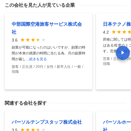
この会社を見た人が見ている企業
中部国際空港旅客サービス株式会
日本テクノ株
社
4.2
昇格に関しては明
3.6
ばある程度のと
副業が可能になったのはいいですが、副業の時
す。営業な
…続き
間が本来の残業の時間に当たる為、月の副業時
営業
正社員
2
間が厳し
…続きを見る
現職
接客
正社員
20代
女性
新卒入社
一般
現職
関連する会社を探す
パーソルテンプスタッフ株式会社
パーソルホー
社
3.5