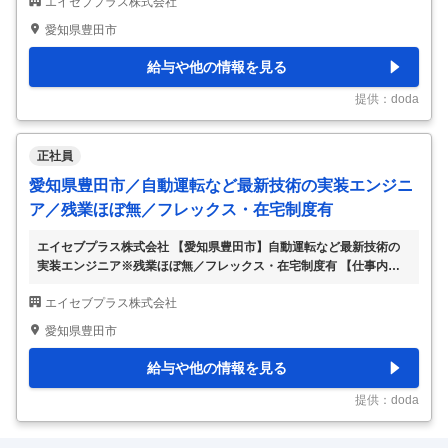
エイセブプラス株式会社
務や製造工程のDX 等）／転居を伴う転勤無 【具体的な仕事内容】 ■
業務内容： 愛知県に本社を置き主にトヨタグループ各社に対してシ
愛知県豊田市
ステム開発や事務業務などで人材リソースを提供する弊社で、 あな
たが保有されているデジタル技術を活用して自動車の設計・製造など
給与や他の情報を見る
の社内業務に対する業務の見える化やデータ共有、ペーパーレス、プ
ロセス最適化などのDX推進に繋がる仕事をして頂きます。 ◆車両安
提供：doda
全システム設計領域 設計業
…
正社員
愛知県豊田市／自動運転など最新技術の実装エンジニ
ア／残業ほぼ無／フレックス・在宅制度有
エイセブプラス株式会社 【愛知県豊田市】自動運転など最新技術の
実装エンジニア※残業ほぼ無／フレックス・在宅制度有 【仕事内容】
【愛知県豊田市】自動運転など最新技術の実装エンジニア※残業ほぼ
エイセブプラス株式会社
無／フレックス・在宅制度有 【具体的な仕事内容】 ■業務内容： 最
新の自動運転や先進安全システムを開発車両に搭載し設計通りに動く
愛知県豊田市
ようにする仕事です。（1～3年後に発売される新型車に搭載される自
動運転や先進運転支援システムなどの開発、車両適合等） ※車両適
給与や他の情報を見る
合：車の種類により、搭載するシステムが合う・合わないがございま
すので車両に合わせて改善し設計通り動くようにすること。 具体的
提供：doda
には、自動運転や先進安全システム
…