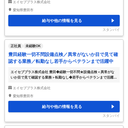
エイセブプラス株式会社
務や製造工程のDX 等）／転居を伴う転勤無 【具体的な仕事内容】 ■
業務内容： 愛知県に本社を置き主にトヨタグループ各社に対してシ
愛知県豊田市
ステム開発や事務業務などで人材リソースを提供する弊社で、 あな
たが保有されているデジタル技術を活用して自動車の設計・製造など
給与や他の情報を見る
の社内業務に対する業務の見える化やデータ共有、ペーパーレス、プ
ロセス最適化などのDX推進に繋がる仕事をして頂きます。 ◆車両安
スタンバイ
全システム設計領域 設計業
…
正社員
未経験OK
豊田経験一切不問設備点検／異常がないか目で見て確
認する業務／転勤なし若手からベテランまで活躍中
エイセブプラス株式会社 豊田◆経験一切不問★設備点検＜異常がな
いか目で見て確認する業務＞転勤なし◆若手からベテランまで活躍中
【仕事内容】 豊田◆経験一切不問★設備点検＜異常がないか目で見
エイセブプラス株式会社
て確認する業務＞転勤なし◆若手からベテランまで活躍中 【具体的
な仕事内容】 ～年間休日121日/県外への転勤なし～ ～異常がないか
愛知県豊田市
目で見て確認する業務ですので未経験歓迎です～ ～若手からベテラ
ンまで活躍中で長期就業可能～ ■採用背景 トヨタグループのパートナ
給与や他の情報を見る
ー企業として自動車開発からバックオフィス業務まで幅広い関係性を
持っている同社が、今後のニーズに対応すべく、新たなメンバーの増
スタンバイ
員採用を行っております。 ■業
…