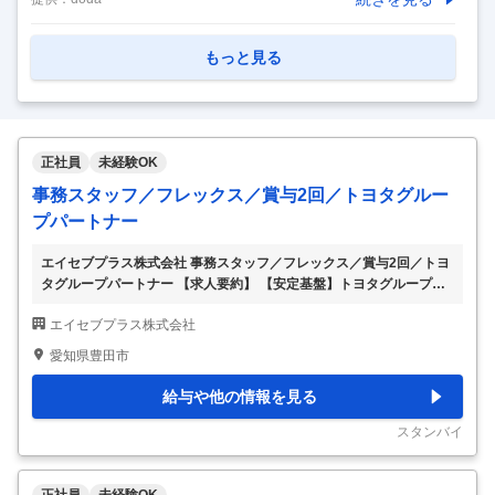
働きやすい環境/第二新卒歓迎 【具体的な仕事内容】 《主な
業務内容》 ・PCセットアップ、修正パッチ管理 ・オフィス
もっと見る
内（主にコールセンター内）のネットワーク管理 ・LAN配
線、機器設置、在庫管理 ・サーバー（オンプレミス環境）の
保守、メンテナンス ・コールフロー構築、回線契約など ・
社内申請への対応、ヘルプデスク対応 ・停電やビル工事時の
正社員
未経験OK
対応 ※業務習熟に応じ、一部開発業務もお任せする予定で
事務スタッフ／フレックス／賞与2回／トヨタグルー
す。 今後は設備の更新も予定してお
…
プパートナー
エイセブプラス株式会社 事務スタッフ／フレックス／賞与2回／トヨ
タグループパートナー 【求人要約】 【安定基盤】トヨタグループの
パートナー企業で働ける 【働きやすさ】フレックス／リモート／残
エイセブプラス株式会社
業少なめ 【長期就業◎】年間休日121日／長期休暇年3回あり トヨタ
グループのパートナーならではの環境が魅力！ フレックス×リモート
愛知県豊田市
で叶える柔軟な働き方♪ 「仕事もプライベートも大切にしたい」 「未
経験から事務職にチャレンジしたい」 ――そんな方にぴったりのお
給与や他の情報を見る
仕事です。 トヨタグループのパートナー企業として、 自動車開発を
支える事務スタッフを募集します。 専門知識や特別な経験は必要あ
スタンバイ
りません。 基本的なPC
…