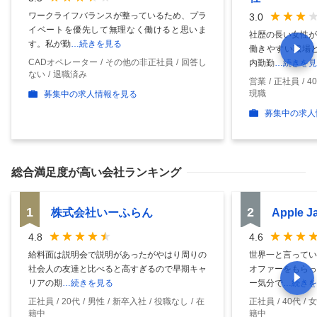
ワークライフバランスが整っているため、プラ
3.0
イベートを優先して無理なく働けると思いま
社歴の長い女性が
す。私が勤
…続きを見る
働きやすい職場と
CADオペレーター
その他の非正社員
回答し
内勤勤
…続きを見
ない
退職済み
営業
正社員
4
現職
募集中の求人情報を見る
募集中の求人
総合満足度
が高い会社ランキング
1
2
株式会社いーふらん
Apple 
4.8
4.6
給料面は説明会で説明があったがやはり周りの
世界一と言ってい
社会人の友達と比べると高すぎるので早期キャ
オファーをもらっ
リアの期
…続きを見る
ー気分で
…続きを
正社員
20代
男性
新卒入社
役職なし
在
正社員
40代
女
籍中
籍中