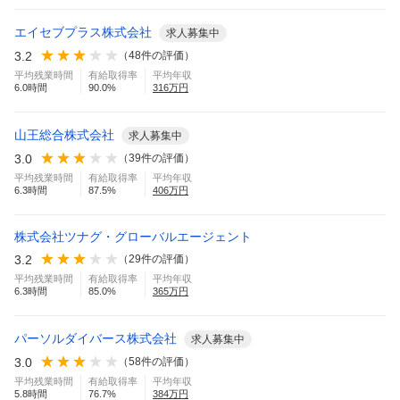
エイセブプラス株式会社
求人募集中
3.2
（
48
件の評価）
平均残業時間
有給取得率
平均年収
6.0
時間
90.0
%
316
万円
山王総合株式会社
求人募集中
3.0
（
39
件の評価）
平均残業時間
有給取得率
平均年収
6.3
時間
87.5
%
406
万円
株式会社ツナグ・グローバルエージェント
3.2
（
29
件の評価）
平均残業時間
有給取得率
平均年収
6.3
時間
85.0
%
365
万円
パーソルダイバース株式会社
求人募集中
3.0
（
58
件の評価）
平均残業時間
有給取得率
平均年収
5.8
時間
76.7
%
384
万円