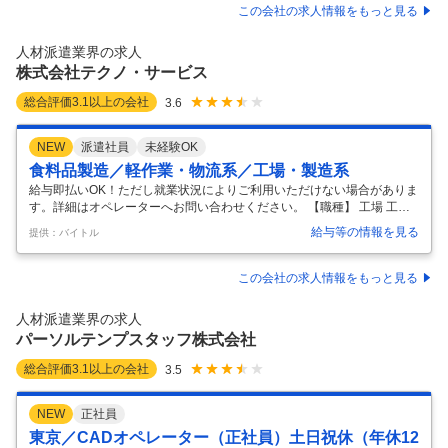
／資格取得支援あり
／清掃や物品管理、患者様サポートなどを募集中／ 働きやすい環境を整
この会社の求人情報をもっと見る
えています ◆無資格・未経験から安定の医療業界で活躍！ ◆資格取得支
援も行っています！教育体制も◎ ◆長期間安定して働けます！ ■こんな
人材派遣業界の求人
方をお待ちしています ・未経験から医療業界で働きたい
…
株式会社テクノ・サービス
総合評価
3.1
以上の会社
3.6
NEW
派遣社員
未経験OK
食料品製造／軽作業・物流系／工場・製造系
給与即払いOK！ただし就業状況によりご利用いただけない場合がありま
す。詳細はオペレーターへお問い合わせください。 【職種】 工場 工場
[派遣]食品・飲料系製造、軽作業・物流その他、工場・製造その他 【歓
給与等の情報を見る
提供：バイトル
迎する方】 未経験・初心者歓迎、経験者優遇、主婦(ママ)・主夫歓迎、
フリーター歓迎、学歴(中卒・高卒)不問、ブランク有OK、ミドル(40代
～)活躍中、新卒・第二新卒歓迎、エルダー(50代〜)活躍中 【仕事内容】
この会社の求人情報をもっと見る
個包装の餅の製造、原料投入、機械オペレーター業務、検査・包装・梱
包作業をお願いします。 アクティブワーク、重量物10キロ程度あり。未
人材派遣業界の求人
経験者大歓迎。 基本土日祝休み。日勤。小休憩あり。
…
パーソルテンプスタッフ株式会社
総合評価
3.1
以上の会社
3.5
NEW
正社員
東京／CADオペレーター（正社員）土日祝休（年休12