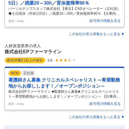
5日）／残業20～30h／育休復帰率90％
パーソルテンプスタッフ株式会社 【東京】CADオペレーター（正社員）
◆土日祝休（年休125日）／残業20～30h／育休復帰率90％ 【仕事内
容】 【東京】CADオペレーター（正社員）◆土日祝休（年休125日）／
給与等の情報を見る
提供：doda
残業20～30h／育休復帰率90％ 【具体的な仕事内容】 ＜平均残業20時
間・育休後復帰率90%以上/スーパーゼネコン様にて勤務/日本全国539拠
点・海外:177拠点に展開する東証プライム上場パーソルグループ＞ ■業
この会社の求人情報をもっと見る
務概要： 当社の正社員としてクライアント企業へ常駐し、CADオペレー
ター業務をお任せします。配属先は、大手ゼネコン、組織設計事務所、
人材派遣業界の求人
建設コンサルタントなど大手多数。土木構造物
…
株式会社EPファーマライン
総合評価
3.1
以上の会社
3.6
NEW
正社員
看護師さん募集 クリニカルスペシャリスト～希望勤務
地からお探しします！／オープンポジション～
株式会社EPファーマライン ■看護師さん募集■ クリニカルスペシャリス
ト～希望勤務地からお探しします！／オープンポジション～ 【仕事内
容】 ■看護師さん募集■ クリニカルスペシャリスト～希望勤務地からお
給与等の情報を見る
提供：doda
探しします！／オープンポジション～ 【具体的な仕事内容】 【大手医療
機器メーカーの案件多数・転籍実績あり／自身のキャリア形成と希望勤
務地（初任地）の兼ね合いを実現させることができる働き方】 ■今回のP
この会社の求人情報をもっと見る
JT： ポジションサーチ案件となりますので、ご希望やご経歴を基に配属
先の医療機器メーカー（クライアント）をお探しします。 配属後は、メ