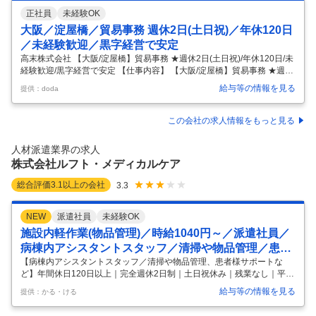
正社員
未経験OK
大阪／淀屋橋／貿易事務 週休2日(土日祝)／年休120日
／未経験歓迎／黒字経営で安定
高末株式会社 【大阪/淀屋橋】貿易事務 ★週休2日(土日祝)/年休120日/未
経験歓迎/黒字経営で安定 【仕事内容】 【大阪/淀屋橋】貿易事務 ★週休
2日(土日祝)/年休120日/未経験歓迎/黒字経営で安定 【具体的な仕事内
給与等の情報を見る
提供：doda
容】 <1902年創業・老舗総合物流企業/100年以上強固な安定経営により
黒字経営を維持/自己資本比率82%～／未経験可／第二新卒歓迎／週休2
日制／年間休日120日＞ ■就業環境： ・週休2日制（土日祝日） ・年間
この会社の求人情報をもっと見る
休日120日 ・平均勤続年数12年 ・残業1日2時間程度 ◎残業削減の取り
組みも実施。会社全体として労働時間短縮向けて意識的に取り組んでい
人材派遣業界の求人
ます。その結果、残業時間
…
株式会社ルフト・メディカルケア
総合評価
3.1
以上の会社
3.3
NEW
派遣社員
未経験OK
施設内軽作業(物品管理)／時給1040円～／派遣社員／
病棟内アシスタントスタッフ／清掃や物品管理／患者
様サポートなど／年間休日120日以上／完全週休2日制
【病棟内アシスタントスタッフ／清掃や物品管理、患者様サポートな
ど】年間休日120日以上｜完全週休2日制｜土日祝休み｜残業なし｜平日
／土日祝休み／残業なし／平日のみOK／週4日以上O
のみOK｜週4日以上OK｜午前｜1日4時間以内OK｜月平均残業時間20時
K／午前／1日4時間以内OK／月平均残業時間20時間
給与等の情報を見る
提供：かる・ける
間以内｜原則定時退社｜研修あり｜副業・WワークOK｜資格取得支援あ
以内／原則定時退社／研修あり／副業・WワークOK
り ■ アピール ＼秋田県秋田市中通の病院の病棟内アシスタントスタッフ