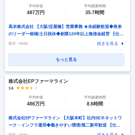
平均年収
平均残業時間
487万円
35.7時間
高末株式会社 【大阪/淀屋橋】営業事務 ★未経験歓迎◆将来
のリーダー候補/土日祝休◆創業120年以上無借金経営 【仕事
内容】 【大阪/淀屋橋】営業事務 ★未経験歓迎◆将来のリー
続きを見る
提供：
doda
ダー候補/土日祝休◆創業120年以上無借金経営 【具体的な仕
事内容】 ★【未経験歓迎】事務＋顧客対応でスキルが身につ
もっと見る
く営業事務 ★【安定企業】創業120年以上・黒字経営を続け
る老舗物流企業 ★【働きやすさ◎】土日祝休み／年間休日12
0日 ★【定着率◎】平均勤続年数12年の安心環境 ■業務内
株式会社EPファーマライン
容： 既存の法人顧客（20～30社程度）を担当し、営業と連
3.6
携しながら受注～納品までをサポートする営業事務のお仕事
平均年収
平均残業時間
です。 ※社内業務だけ
…
486万円
8.6時間
株式会社EPファーマライン 【大阪本町】社内SE※ネットワ
ーク・インフラ運用◆働きやすい環境/第二新卒歓迎 【仕事
内容】 【大阪本町】社内SE※ネットワーク・インフラ運用◆
続きを見る
提供：
doda