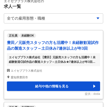
エイセブプラス株式会社
の
求人一覧
正社員
未経験OK
豊田／元販売スタッフの方も活躍中！未経験歓迎試作
品の製造スタッフ～土日休み7連休以上が年3回
エイセブプラス株式会社 【豊田】元販売スタッフの方も活躍中！未
経験歓迎◎試作品の製造スタッフ～土日休み★7連休以上が年3回
【仕事内容】 【豊田】元販売スタッフの方も活躍中！未経験歓迎◎
エイセブプラス株式会社
試作品の製造スタッフ～土日休み★7連休以上が年3回 【具体的な仕
事内容】 ★未経験歓迎◎コツコツとした作業が得意な方、チームワ
愛知県豊田市
ークを大切にできる方歓迎★試作品の製造スタッフ募集中★ ★学歴
や転職回数、ブランク期間も問いません！元コンビニ店員、販売スタ
給与や他の情報を見る
ッフ、事務職など、製造現場が初めてという方でも活躍をしています
★ トヨタグループのデンソー工場内で、 次世代ハイブリッド車に使
提供：doda
用される『パワー半導体』の試作を担当す
…