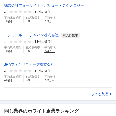
株式会社フォーサイト・バリュー・テクノロジー
--
（
10
件の評価）
平均残業時間
有給取得率
平均年収
--
時間
--
%
789
万円
エンワールド・ジャパン株式会社
求人募集中
--
（
11
件の評価）
平均残業時間
有給取得率
平均年収
--
時間
--
%
774
万円
JRAファシリティーズ株式会社
--
（
10
件の評価）
平均残業時間
有給取得率
平均年収
--
時間
--
%
722
万円
もっと見る
同じ業界のホワイト企業ランキング