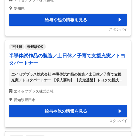
エイセブプラス株式会社
ンプルな業務が中心です。 【Q】工場内のどこで働くの？ 【A】敷地
内4ヶ所にある「計器室」という部屋で働きます。多数の機器が保管
愛知県
してある場所であり、各部署の社員が訪れます。 【Ｑ】「計測機器」
とは、何に使うものなの？ 【Ａ】車の部品の状況を調べる機器で
給与や他の情報を見る
す。エンジンの振動や燃費、音、ギアやミッション、サスペンション
などあらゆる部品の計測を行うことが可能。計4000点種類ほどの機
スタンバイ
器があります。 【Q】仕事の
…
正社員
未経験OK
半導体試作品の製造／土日休／子育て支援充実／トヨ
タパートナー
エイセブプラス株式会社 半導体試作品の製造／土日休／子育て支援
充実／トヨタパートナー 【求人要約】 【安定基盤】トヨタの新技術
開発×将来性の高い半導体 【研修制度充実】未経験スタートの先輩多
エイセブプラス株式会社
数活躍中！ 【環境】休日121日・有休消化率80％ 【仕事内容】 【未
経験者多数活躍中！】次世代ハイブリッド車に使用される『パワー半
愛知県豊田市
導体』の試作品づくり 【具体的な仕事内容】 トヨタグループ・デン
ソーの製作所内で、次世代ハイブリッド車に欠かせない「パワー半導
給与や他の情報を見る
体」の試作品づくりを担当します。手順書に沿ってコツコツ作業する
シンプルな内勤作業です。 ◎入社後はOJTを中心に必要な知識や作業
スタンバイ
の進め方をじっくり習得し
…