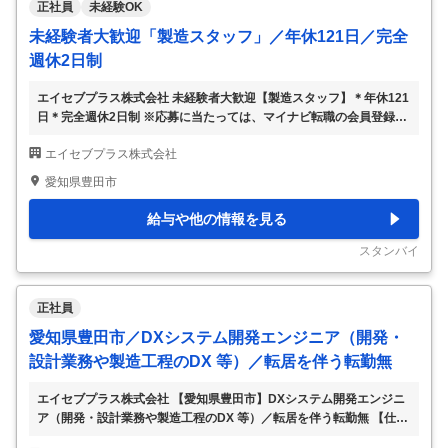
正社員
未経験OK
未経験者大歓迎「製造スタッフ」／年休121日／完全
週休2日制
エイセブプラス株式会社 未経験者大歓迎【製造スタッフ】＊年休121
日＊完全週休2日制 ※応募に当たっては、マイナビ転職の会員登録が
必須となっております。 詳細な応募方法は下記【応募方法】をご確
エイセブプラス株式会社
認くださいませ。 【仕事内容】 デンソー工場内（※）にて、「製造
スタッフ」として次世代ハイブリッド車に使用されるパワー半導体の
愛知県豊田市
試作をお任せします！「部品を並べる」「機械の設定を少し変える」
「機械のスイッチを押す」など、 指示書に従ってコツコツと進める
給与や他の情報を見る
シンプルな作業です◎ 入社後2～3ヶ月は、必要な知識の習得や作業
の練習期間が あるため安心スタートできます！ ※立ち作業がメイン
スタンバイ
ですが、細かい部品の取扱いが多
…
正社員
愛知県豊田市／DXシステム開発エンジニア（開発・
設計業務や製造工程のDX 等）／転居を伴う転勤無
エイセブプラス株式会社 【愛知県豊田市】DXシステム開発エンジニ
ア（開発・設計業務や製造工程のDX 等）／転居を伴う転勤無 【仕事
内容】 【愛知県豊田市】DXシステム開発エンジニア（開発・設計業