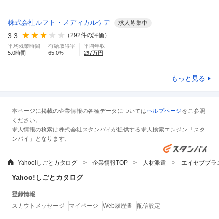
株式会社ルフト・メディカルケア
求人募集中
3.3
（
292
件の評価）
平均残業時間
有給取得率
平均年収
5.0
時間
65.0
%
297
万円
もっと見る
本ページに掲載の企業情報の各種データについては
ヘルプページ
をご参照
ください。
求人情報の検索は株式会社スタンバイが提供する求人検索エンジン「スタ
ンバイ」となります。
Yahoo!しごとカタログ
企業情報TOP
人材派遣
エイセブプラ
Yahoo!しごとカタログ
登録情報
スカウトメッセージ
マイページ
Web履歴書
配信設定