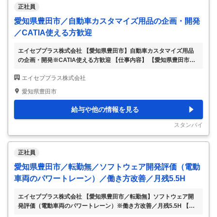
正社員
愛知県豊田市／自動車カスタマイズ用品の企画・開発
／CATIA使える方歓迎
エイセブプラス株式会社 【愛知県豊田市】自動車カスタマイズ用品
の企画・開発※CATIA使える方歓迎 【仕事内容】 【愛知県豊田市】
自動車カスタマイズ用品の企画・開発※CATIA使える方歓迎 【具体的
エイセブプラス株式会社
な仕事内容】 ■業務内容： 販売後の自動車向けの、カスタマイズ商品
の企画・開発をお任せします。 例：部品／自動運転の機能を追加 等
愛知県豊田市
※派遣先の企画開発チームに混ざっての業務となります。 ■企画開発
の流れ： 企画・検討⇒大枠の設計（CATIA利用）⇒詳細の開発は外
給与や他の情報を見る
部へ委託（海外）となります。 英語を使える方は歓迎ですが、英語
ができない方でも他メンバーへの委託が可能ですのでご安心くださ
スタンバイ
い。 ■採用背景：
…
正社員
愛知県豊田市／転勤無／ソフトウェア開発評価（電動
車両のパワートレーン）／働き方改善／月残5.5H
エイセブプラス株式会社 【愛知県豊田市／転勤無】ソフトウェア開
発評価（電動車両のパワートレーン）※働き方改善／月残5.5H 【仕
事内容】 【愛知県豊田市／転勤無】ソフトウェア開発評価（電動車