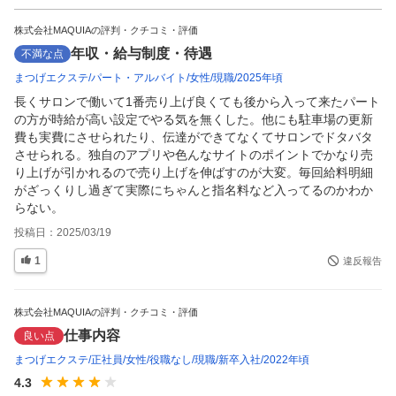
株式会社MAQUIAの評判・クチコミ・評価
年収・給与制度・待遇
不満な点
まつげエクステ
パート・アルバイト
女性
現職
2025年頃
長くサロンで働いて1番売り上げ良くても後から入って来たパート
の方が時給が高い設定でやる気を無くした。他にも駐車場の更新
費も実費にさせられたり、伝達ができてなくてサロンでドタバタ
させられる。独自のアプリや色んなサイトのポイントでかなり売
り上げが引かれるので売り上げを伸ばすのが大変。毎回給料明細
がざっくりし過ぎて実際にちゃんと指名料など入ってるのかわか
らない。
投稿日：
2025/03/19
1
違反報告
株式会社MAQUIAの評判・クチコミ・評価
仕事内容
良い点
まつげエクステ
正社員
女性
役職なし
現職
新卒入社
2022年頃
4.3