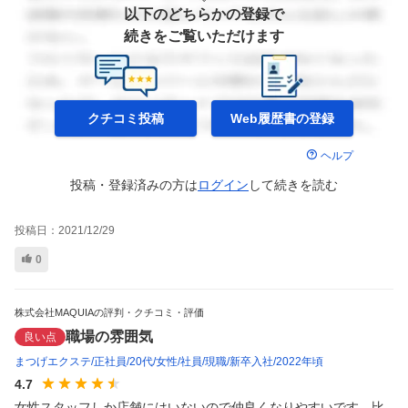
以下のどちらかの登録で
続きをご覧いただけます
クチコミ投稿
Web履歴書の
登録
ヘルプ
投稿・登録済みの方は
ログイン
して
続きを読む
投稿日：
2021/12/29
0
株式会社MAQUIAの評判・クチコミ・評価
職場の雰囲気
良い点
まつげエクステ
正社員
20代
女性
社員
現職
新卒入社
2022年頃
4.7
女性スタッフしか店舗にはいないので仲良くなりやすいです。比