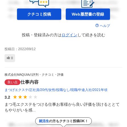
クチコミ投稿
Web履歴書の
登録
ヘルプ
投稿・登録済みの方は
ログイン
して
続きを読む
投稿日：
2022/09/12
0
株式会社MAQUIAの評判・クチコミ・評価
仕事内容
良い点
まつげエクステ
正社員
20代
女性
役職なし
現職
中途入社
2021年頃
3.2
まつ毛エクステをつける仕事お客様から良い評価を頂けるととて
もやりがいを感...
就活生
の方もクチコミ投稿OK！