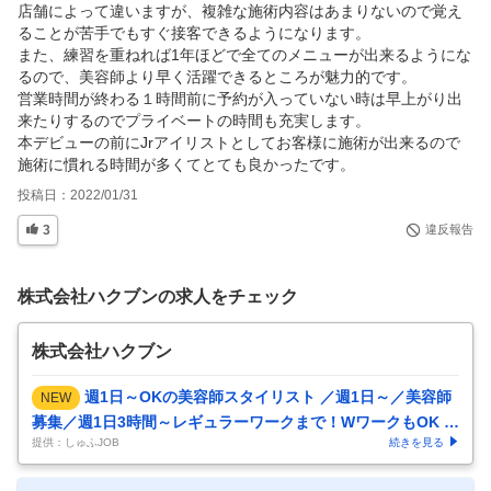
店舗によって違いますが、複雑な施術内容はあまりないので覚え
ることが苦手でもすぐ接客できるようになります。

また、練習を重ねれば1年ほどで全てのメニューが出来るようにな
るので、美容師より早く活躍できるところが魅力的です。

営業時間が終わる１時間前に予約が入っていない時は早上がり出
来たりするのでプライベートの時間も充実します。

本デビューの前にJrアイリストとしてお客様に施術が出来るので
施術に慣れる時間が多くてとても良かったです。
投稿日：
2022/01/31
3
違反報告
株式会社ハクブンの求人をチェック
株式会社ハクブン
週1日～OKの美容師スタイリスト ／週1日～／美容師
NEW
募集／週1日3時間～レギュラーワークまで！WワークもOK 幅
提供：しゅふJOB
続きを見る
広い年代が活躍して
…