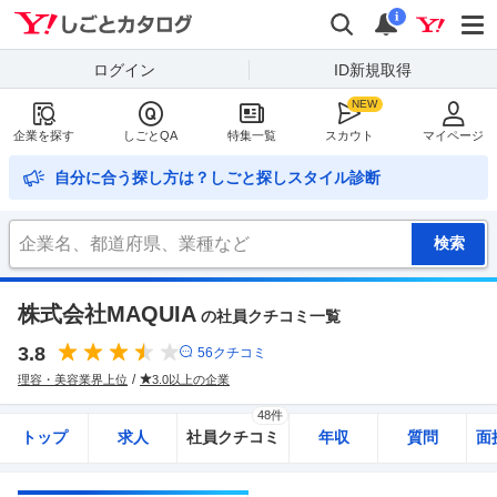
Yahoo!しごとカタログ
検索
通知
i
ログイン
ID新規取得
企業を探す
しごとQA
特集一覧
スカウト
マイページ
自分に合う探し方は？しごと探しスタイル診断
株式会社MAQUIA
の社員クチコミ一覧
3.8
56
クチコミ
理容・美容業界上位
3.0以上の企業
48件
トップ
求人
社員クチコミ
年収
質問
面