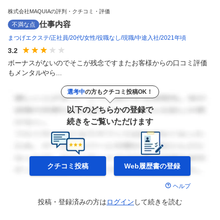
株式会社MAQUIAの評判・クチコミ・評価
仕事内容
不満な点
まつげエクステ
正社員
20代
女性
役職なし
現職
中途入社
2021年頃
3.2
ボーナスがないのでそこが残念ですまたお客様からの口コミ評価
もメンタルやら...
選考中
の方もクチコミ投稿OK！
以下のどちらかの登録で
続きをご覧いただけます
クチコミ投稿
Web履歴書の
登録
ヘルプ
投稿・登録済みの方は
ログイン
して
続きを読む