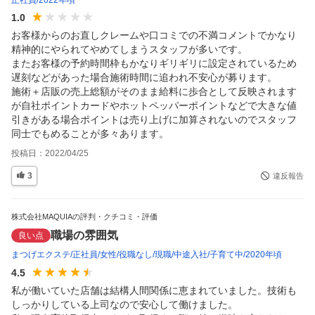
1.0
お客様からのお直しクレームや口コミでの不満コメントでかなり
精神的にやられてやめてしまうスタッフが多いです。

またお客様の予約時間枠もかなりギリギリに設定されているため
遅刻などがあった場合施術時間に追われ不安心が募ります。

施術＋店販の売上総額がそのまま給料に歩合として反映されます
が自社ポイントカードやホットペッパーポイントなどで大きな値
引きがある場合ポイントは売り上げに加算されないのでスタッフ
同士でもめることが多々あります。
投稿日：
2022/04/25
3
違反報告
株式会社MAQUIAの評判・クチコミ・評価
職場の雰囲気
良い点
まつげエクステ
正社員
女性
役職なし
現職
中途入社
子育て中
2020年頃
4.5
私が働いていた店舗は結構人間関係に恵まれていました。技術も
しっかりしている上司なので安心して働けました。
