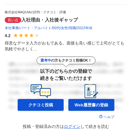
株式会社MAQUIAの評判・クチコミ・評価
入社理由・入社後ギャップ
良い点
本社事務
パート・アルバイト
50代
女性
現職
2022年頃
4.2
得意なデータ入力がおもである。面接も良い感じで上司がとても
気軽でやさしく...
選考中
の方もクチコミ投稿OK！
以下のどちらかの登録で
続きをご覧いただけます
クチコミ投稿
Web履歴書の
登録
ヘルプ
投稿・登録済みの方は
ログイン
して
続きを読む