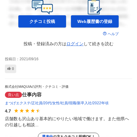
クチコミ投稿
Web履歴書の
登録
ヘルプ
投稿・登録済みの方は
ログイン
して
続きを読む
投稿日：
2021/09/16
0
株式会社MAQUIAの評判・クチコミ・評価
仕事内容
良い点
まつげエクステ
正社員
20代
女性
社員
現職
新卒入社
2022年頃
4.7
店舗数も沢山あり基本的にやりたい地域で働けます。また他県へ
の引越しも相談...
選考中
の方もクチコミ投稿OK！