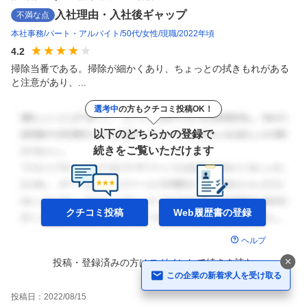
入社理由・入社後ギャップ
不満な点
本社事務
パート・アルバイト
50代
女性
現職
2022年頃
4.2
掃除当番である。掃除が細かくあり、ちょっとの拭きもれがある
と注意があり、...
選考中
の方もクチコミ投稿OK！
以下のどちらかの登録で
続きをご覧いただけます
クチコミ投稿
Web履歴書の
登録
ヘルプ
投稿・登録済みの方は
ログイン
して
続きを読む
この企業の新着求人を受け取る
投稿日：
2022/08/15