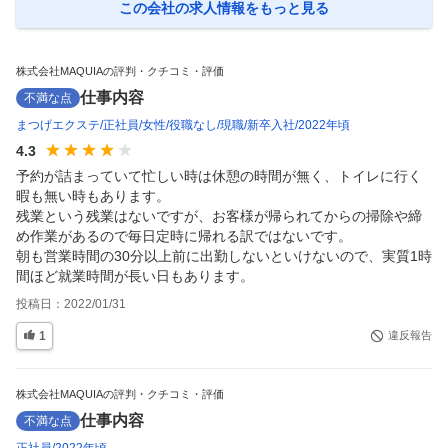
この会社の求人情報をもっと見る
株式会社MAQUIAの評判・クチコミ・評価
仕事内容
不満な点
まつげエクステ
正社員
女性
役職なし
現職
新卒入社
2022年頃
4.3
予約が詰まっていて忙しい時は休憩の時間が無く、トイレに行く
暇も無い時もあります。

残業という残業はないですが、お客様が帰られてからの掃除や締
め作業があるので毎日定時に帰れる訳ではないです。

朝も営業時間の30分以上前に出勤しないといけないので、実質1時
間ほど就業時間が長い日もあります。
投稿日：
2022/01/31
1
違反報告
株式会社MAQUIAの評判・クチコミ・評価
仕事内容
不満な点
正社員
2022年頃