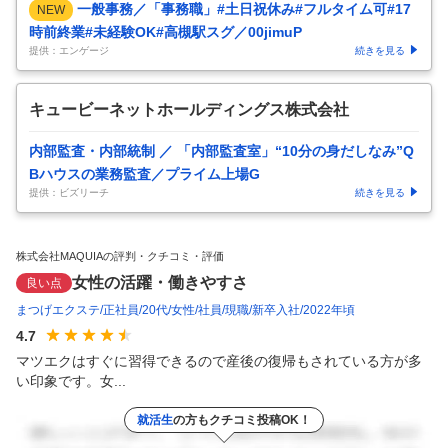
一般事務／「事務職」#土日祝休み#フルタイム可#17
NEW
時前終業#未経験OK#高槻駅スグ／00jimuP
提供：エンゲージ
続きを見る
キュービーネットホールディングス株式会社
内部監査・内部統制 ／ 「内部監査室」“10分の身だしなみ”Q
Bハウスの業務監査／プライム上場G
提供：ビズリーチ
続きを見る
株式会社MAQUIAの評判・クチコミ・評価
女性の活躍・働きやすさ
良い点
まつげエクステ
正社員
20代
女性
社員
現職
新卒入社
2022年頃
4.7
マツエクはすぐに習得できるので産後の復帰もされている方が多
い印象です。女...
就活生
の方もクチコミ投稿OK！