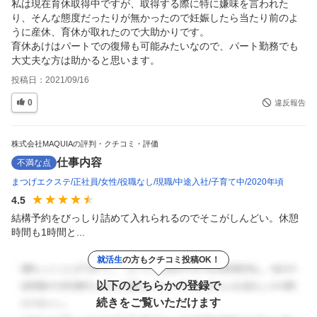
私は現在育休取得中ですが、取得する際に特に嫌味を言われた
り、そんな態度だったりが無かったので妊娠したら当たり前のよ
うに産休、育休が取れたので大助かりです。

育休あけはパートでの復帰も可能みたいなので、パート勤務でも
大丈夫な方は助かると思います。
投稿日：
2021/09/16
0
違反報告
株式会社MAQUIAの評判・クチコミ・評価
仕事内容
不満な点
まつげエクステ
正社員
女性
役職なし
現職
中途入社
子育て中
2020年頃
4.5
結構予約をびっしり詰めて入れられるのでそこがしんどい。休憩
時間も1時間と...
就活生
の方もクチコミ投稿OK！
以下のどちらかの登録で
続きをご覧いただけます