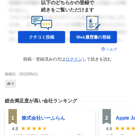
以下のどちらかの登録で
続きをご覧いただけます
クチコミ投稿
Web履歴書の
登録
ヘルプ
投稿・登録済みの方は
ログイン
して
続きを読む
投稿日：
2022/05/11
0
総合満足度
が高い会社ランキング
1
2
株式会社いーふらん
Apple 
4.8
4.6