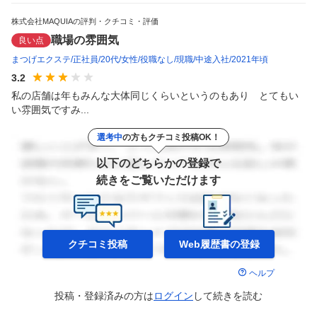
株式会社MAQUIAの評判・クチコミ・評価
職場の雰囲気
良い点
まつげエクステ
正社員
20代
女性
役職なし
現職
中途入社
2021年頃
3.2
私の店舗は年もみんな大体同じくらいというのもあり　とてもい
い雰囲気ですみ...
選考中
の方もクチコミ投稿OK！
以下のどちらかの登録で
続きをご覧いただけます
クチコミ投稿
Web履歴書の
登録
ヘルプ
投稿・登録済みの方は
ログイン
して
続きを読む