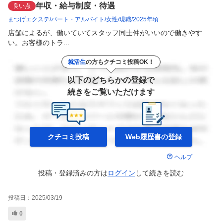
年収・給与制度・待遇
良い点
まつげエクステ
パート・アルバイト
女性
現職
2025年頃
店舗によるが、働いていてスタッフ同士仲がいいので働きやす
い。お客様のトラ...
就活生
の方もクチコミ投稿OK！
以下のどちらかの登録で
続きをご覧いただけます
クチコミ投稿
Web履歴書の
登録
ヘルプ
投稿・登録済みの方は
ログイン
して
続きを読む
投稿日：
2025/03/19
0