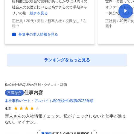
給料面は説明会で説明があったがやはり周りの
世界一と言ってい
社会人の友達と比べると高すぎるので早期キャ
オファーをもらっ
リアの期
…続きを見る
ー気分で
…続きを
正社員
20代
男性
新卒入社
役職なし
在
正社員
40代
女
籍中
籍中
募集中の求人情報を見る
ランキングをもっと見る
株式会社MAQUIAの評判・クチコミ・評価
仕事内容
不満な点
本社事務
パート・アルバイト
50代
女性
現職
2022年頃
4.2
新人さんの入社情報チェック。私がチェックしないと仕事が進ま
ない。マイナン...
選考中
の方もクチコミ投稿OK！