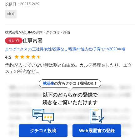
投稿日：
2021/12/29
0
株式会社MAQUIAの評判・クチコミ・評価
仕事内容
良い点
まつげエクステ
正社員
女性
役職なし
現職
中途入社
子育て中
2020年頃
4.5
予約が入っていない時は割と自由め。カルテ整理をしたり、エク
ステの補充など...
就活生
の方もクチコミ投稿OK！
以下のどちらかの登録で
続きをご覧いただけます
クチコミ投稿
Web履歴書の
登録