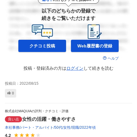
以下のどちらかの登録で
続きをご覧いただけます
クチコミ投稿
Web履歴書の
登録
ヘルプ
投稿・登録済みの方は
ログイン
して
続きを読む
投稿日：
2022/08/15
0
株式会社MAQUIAの評判・クチコミ・評価
女性の活躍・働きやすさ
良い点
本社事務
パート・アルバイト
50代
女性
現職
2022年頃
4.2