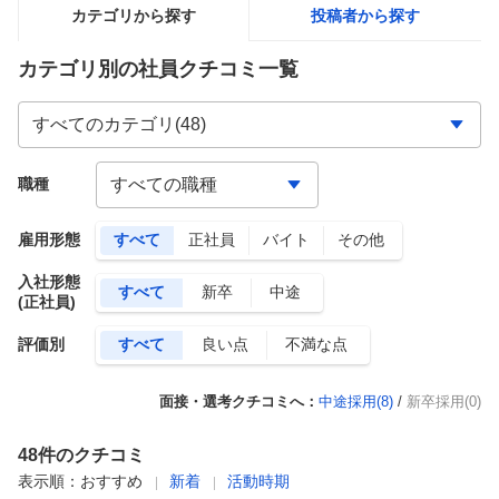
カテゴリから探す
投稿者から探す
カテゴリ別の社員クチコミ一覧
職種
雇用形態
すべて
正社員
バイト
その他
入社形態
すべて
新卒
中途
(正社員)
評価別
すべて
良い点
不満な点
面接・選考クチコミへ：
中途採用(
8
)
/
新卒採用(0)
48
件のクチコミ
表示順：
おすすめ
新着
活動時期