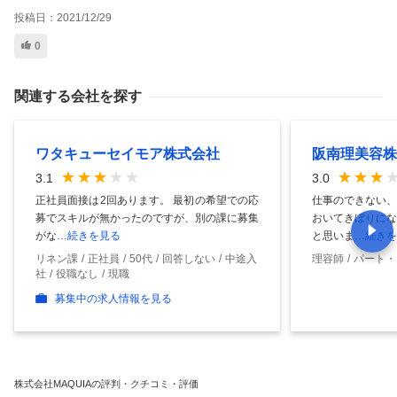
投稿日：
2021/12/29
0
関連する会社を探す
ワタキューセイモア株式会社
阪南理美容株
3.1
3.0
正社員面接は2回あります。 最初の希望での応
仕事のできない、
募でスキルが無かったのですが、別の課に募集
おいてきぼりにな
がな
…続きを見る
と思いま
…続きを
リネン課
正社員
50代
回答しない
中途入
理容師
パート・
社
役職なし
現職
募集中の求人情報を見る
株式会社MAQUIAの評判・クチコミ・評価