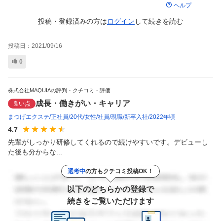
ヘルプ
投稿・登録済みの方は
ログイン
して
続きを読む
投稿日：
2021/09/16
0
株式会社MAQUIAの評判・クチコミ・評価
成長・働きがい・キャリア
良い点
まつげエクステ
正社員
20代
女性
社員
現職
新卒入社
2022年頃
4.7
先輩がしっかり研修してくれるので続けやすいです。デビューし
た後も分からな...
選考中
の方もクチコミ投稿OK！
以下のどちらかの登録で
続きをご覧いただけます