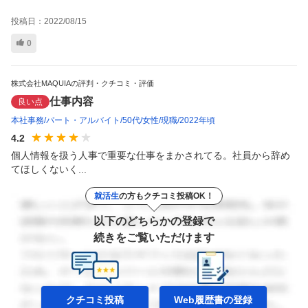
投稿日：
2022/08/15
0
株式会社MAQUIAの評判・クチコミ・評価
仕事内容
良い点
本社事務
パート・アルバイト
50代
女性
現職
2022年頃
4.2
個人情報を扱う人事で重要な仕事をまかされてる。社員から辞め
てほしくないく...
就活生
の方もクチコミ投稿OK！
以下のどちらかの登録で
続きをご覧いただけます
クチコミ投稿
Web履歴書の
登録