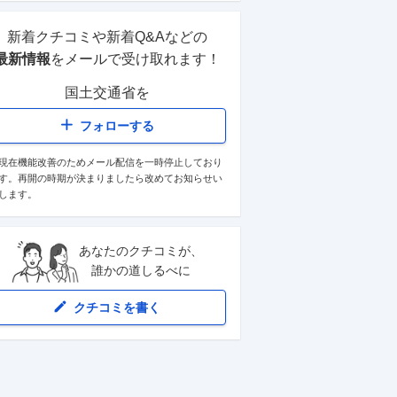
新着クチコミや新着Q&Aなどの
最高裁判所
東京地
最新情報
をメールで受け取れます！
3.8
4.0
国土交通省
を
裁判官と一緒に事件処理の方針などを考
国家公務
えたり、判例を調べてたりとやりがいを
フォローする
すし、福
感じることが多い。難
…続きを見る
す。仕事
現在機能改善のためメール配信を一時停止しており
裁判所書記官
正社員
30代
男性
新卒入社
裁判所職員
す。再開の時期が決まりましたら改めてお知らせい
役職なし
退職済み
社
役職な
します。
あなたのクチコミが、
誰かの道しるべに
クチコミを書く
3
4
株式会社ラクス
株