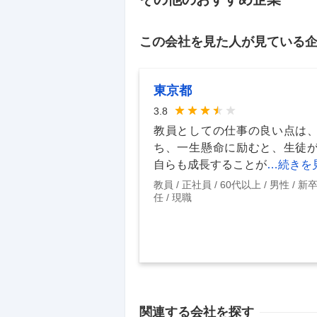
この会社を見た人が見ている
東京都
3.8
教員としての仕事の良い点は
ち、一生懸命に励むと、生徒
自らも成長することが
…続きを
教員
正社員
60代以上
男性
新
任
現職
関連する会社を探す