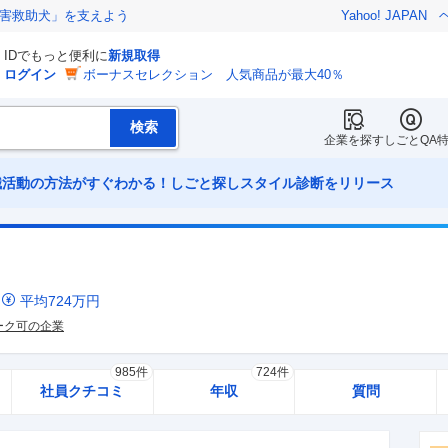
害救助犬」を支えよう
Yahoo! JAPAN
IDでもっと便利に
新規取得
ログイン
ボーナスセレクション 人気商品が最大40％
企業を探す
しごとQA
職活動の方法がすぐわかる！しごと探しスタイル診断をリリース
ミ
平均
724
万円
ーク可の企業
985件
724件
社員クチコミ
年収
質問