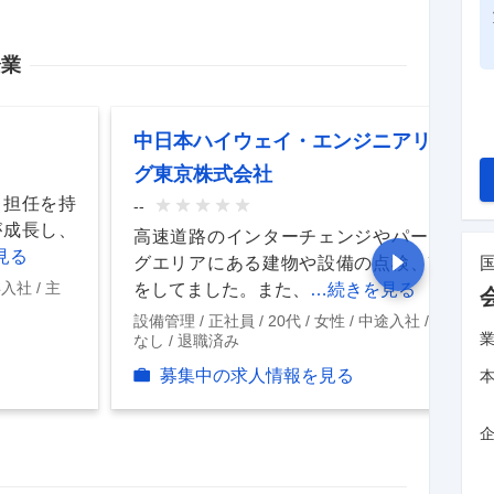
企業
中日本ハイウェイ・エンジニアリン
グ東京株式会社
、担任を持
--
が成長し、
高速道路のインターチェンジやパーキン
見る
グエリアにある建物や設備の点検、改修
卒入社
主
をしてました。また、
…続きを見る
設備管理
正社員
20代
女性
中途入社
役職
なし
退職済み
募集中の求人情報を見る
企