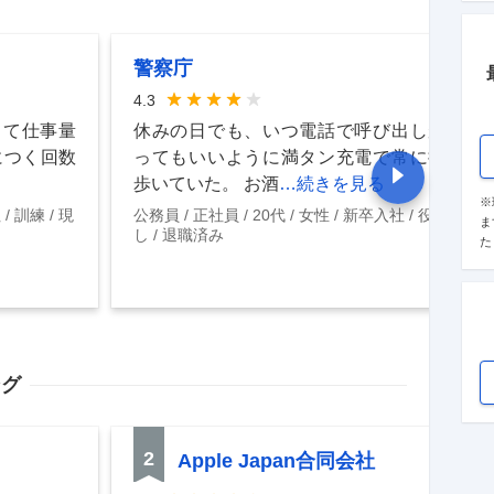
警察庁
4.3
って仕事量
休みの日でも、いつ電話で呼び出しがあ
につく回数
ってもいいように満タン充電で常に持ち
歩いていた。 お酒
…続きを見る
※
社
訓練
現
公務員
正社員
20代
女性
新卒入社
役職な
ま
し
退職済み
た
ング
2
Apple Japan合同会社