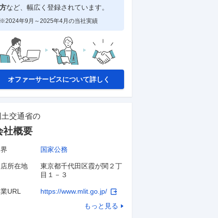
方
など、幅広く登録されています。
※2024年9月～2025年4月の当社実績
オファーサービスについて詳しく
国土交通省
の
会社概要
業界
国家公務
本店所在地
東京都千代田区霞が関２丁
目１－３
業URL
https://www.mlit.go.jp/
もっと見る