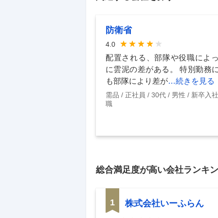
防衛省
4.0
配置される、部隊や役職によ
に雲泥の差がある。 特別勤務
も部隊により差が
…続きを見る
需品
正社員
30代
男性
新卒入
職
総合満足度
が高い会社ランキ
1
株式会社いーふらん