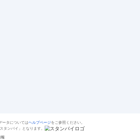
4.6
4.5
まず、とても休みやすい環境にありま
研修、講
す。 人事として有給取得率90%を目指し
す。ほか
ており、休みたくな
…続きを見る
勉強をし
正社員
20代
女性
中途入社
役職なし
在籍
正社員
3
中
中
募集中の求人情報を見る
データについては
ヘルプページ
をご参照ください。
スタンバイ」となります。
情報