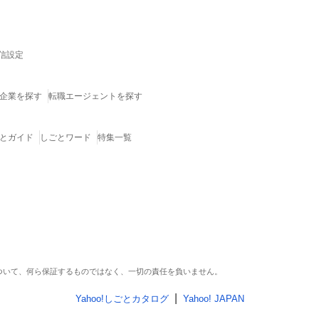
信設定
企業を探す
転職エージェントを探す
とガイド
しごとワード
特集一覧
ついて、何ら保証するものではなく、一切の責任を負いません。
Yahoo!しごとカタログ
Yahoo! JAPAN