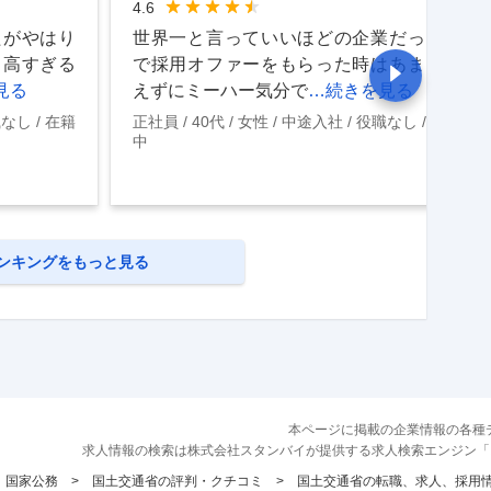
4.6
たがやはり
世界一と言っていいほどの企業だったの
と高すぎる
で採用オファーをもらった時はあまり考
見る
えずにミーハー気分で
…続きを見る
職なし
在籍
正社員
40代
女性
中途入社
役職なし
在籍
中
ンキングをもっと見る
本ページに掲載の企業情報の各種
求人情報の検索は株式会社スタンバイが提供する求人検索エンジン「
国家公務
国土交通省の評判・クチコミ
国土交通省の転職、求人、採用