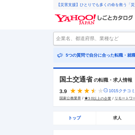
【災害支援】ひとりでも多くの命を救う「災
5つの質問で自分に合った転職・就
国土交通省
の転職・求人情報
3.9
1015
クチコ
国家公務業界
リモートワ
3.0以上の企業
トップ
求人