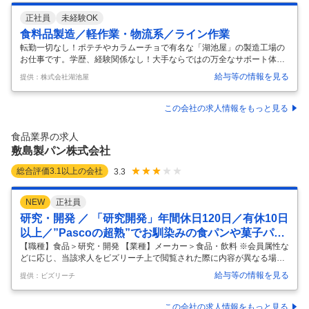
正社員
未経験OK
食料品製造／軽作業・物流系／ライン作業
転勤一切なし！ポテチやカラムーチョで有名な「湖池屋」の製造工場の
お仕事です。学歴、経験関係なし！大手ならではの万全なサポート体制
があるから未経験でも問題ありません◎ 【職種】 工場 株式会社湖池屋
給与等の情報を見る
提供：株式会社湖池屋
関東工場 [正]食品・飲料系製造、軽作業・物流その他、ライン作業 【歓
迎する方】 未経験・初心者歓迎、主婦(ママ)・主夫歓迎、フリーター歓
迎、正社員経験不問、シニア(60代～)歓迎、ブランク有OK、ミドル(40
この会社の求人情報をもっと見る
代～)活躍中、女性活躍中、職種未経験OK、新卒・第二新卒歓迎、エル
ダー(50代〜)活躍中 【仕事内容】 ポテトチップス等湖池屋商品の 材料
食品業界の求人
の加工、製造を行います♪ 【異業種からでもOK!】 ～充
…
敷島製パン株式会社
総合評価
3.1
以上の会社
3.3
NEW
正社員
研究・開発 ／ 「研究開発」年間休日120日／有休10日
以上／”Pascoの超熟”でお馴染みの食パンや菓子パン
メーカー
【職種】食品＞研究・開発 【業種】メーカー＞食品・飲料 ※会員属性な
どに応じ、当該求人をビズリーチ上で閲覧された際に内容が異なる場合
があります 【敷島製パン株式会社について】 ”Pascoの超熟”でお馴染み
給与等の情報を見る
提供：ビズリーチ
の食パンや菓子パンなど、全国的にも圧倒的なブランド力を誇る当社。
製パン部門をはじめ、ホテル・レストランで使用する業務用の商品や冷
凍食品、製菓など「食」に関わる幅広い分野で事業を展開し、製パン業
この会社の求人情報をもっと見る