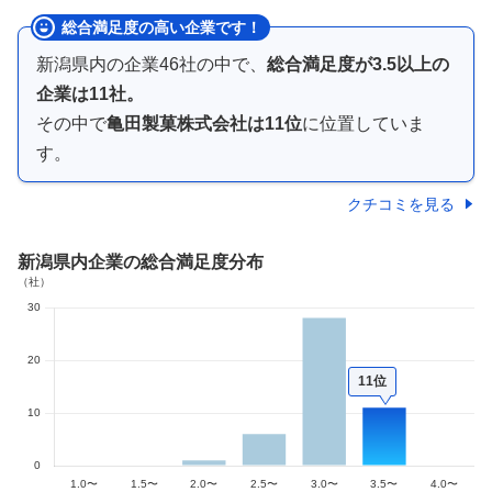
総合満足度の高い企業です！
新潟県内
の企業
46
社の中で、
総合満足度が
3.5以上の
企業は
11
社。
その中で
亀田製菓株式会社
は
11
位
に位置していま
す。
クチコミを見る
新潟県内企業
の総合満足度分布
11位