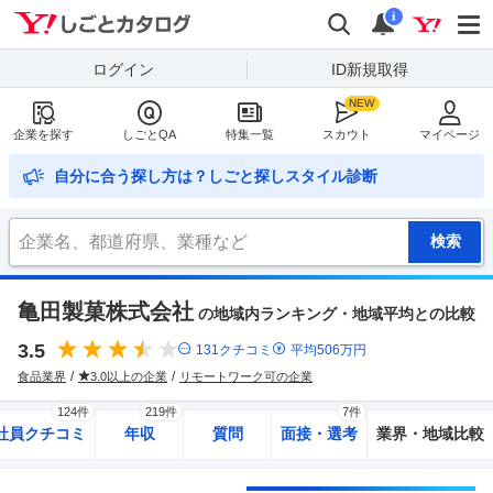
Yahoo!しごとカタログ
検索
通知
i
ログイン
ID新規取得
企業を探す
しごとQA
特集一覧
スカウト
マイページ
自分に合う探し方は？しごと探しスタイル診断
亀田製菓株式会社
の地域内ランキング・地域平均との比較
3.5
131
クチコミ
平均
506
万円
食品業界
3.0以上の企業
リモートワーク可の企業
124件
219件
7件
社員クチコミ
年収
質問
面接・選考
業界・地域比較