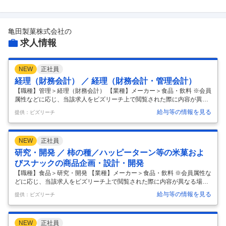
亀田製菓株式会社
の
求人情報
NEW
正社員
経理（財務会計） ／ 経理（財務会計・管理会計）
【職種】管理＞経理（財務会計） 【業種】メーカー＞食品・飲料 ※会員
属性などに応じ、当該求人をビズリーチ上で閲覧された際に内容が異な
る場合があります 【仕事内容】 基本的にはご経験に合わせて業務をお任
給与等の情報を見る
提供：ビズリーチ
せします。財務会計の知識を活かし、単体・連結決算、開示、税務申告
などの業務や、管理会計の知識を活かし、予算実績管理に関わって頂く
事も可能です。また、会計基準や税制改正対応のほか、M&A実施時のデ
NEW
正社員
ューデリジェンス支援、経理関連システム導入、国内・海外の子会社と
の連携等にも対応して頂きます。 【組織構成/部署の雰囲気】 経理部は2
研究・開発 ／ 柿の種／ハッピーターン等の米菓およ
5名程度が在籍しており、経理チーム、財務管理チームで構成されてい
びスナックの商品企画・設計・開発
ます。
…
【職種】食品＞研究・開発 【業種】メーカー＞食品・飲料 ※会員属性な
どに応じ、当該求人をビズリーチ上で閲覧された際に内容が異なる場合
があります 【仕事内容】 亀田製菓の新商品及び既存商品の価値向上の為
給与等の情報を見る
提供：ビズリーチ
の商品企画・商品設計・製品開発・技術開発に取り組んでいただきま
す。 具体的には ・食のトレンド（原料素材・製法）の技術情報収集と研
究 ・市場視点、モノづくり視点での製品提案商品（コンセプトの立案、
NEW
正社員
市場分析等） ・目標品質のモデル化および量産化の実現(技術条件確