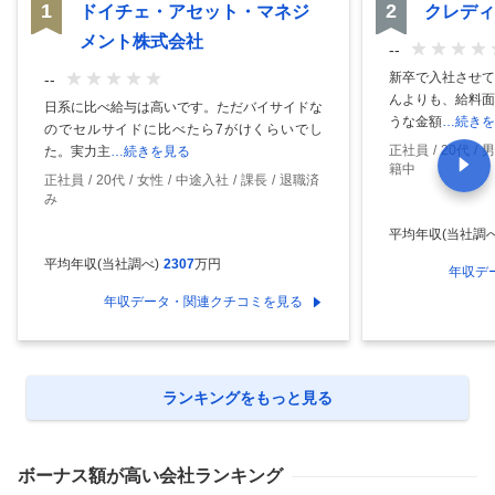
1
2
ドイチェ・アセット・マネジ
クレディ
メント株式会社
--
新卒で入社させて
--
んよりも、給料面
日系に比べ給与は高いです。ただバイサイドな
うな金額
…続きを
のでセルサイドに比べたら7がけくらいでし
正社員
20代
男
た。実力主
…続きを見る
籍中
正社員
20代
女性
中途入社
課長
退職済
み
平均年収(当社調べ
平均年収(当社調べ)
2307
万円
年収デ
年収データ・関連クチコミを見る
ランキングをもっと見る
ボーナス額
が高い会社ランキング