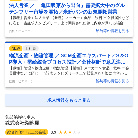
立、原価設計、安全設計等) 【ポジションの魅力】 未来の亀田をつくる
法人営業 ／ 「亀田製菓から出向」需要拡大中のグル
アイディア考察『アイディア祭り』を年一回開催しており、米菓や菓子
テンフリー市場を開拓／米粉パンの新規開拓営業
市場、ま
…
【職種】営業＞法人営業 【業種】メーカー＞食品・飲料 ※会員属性など
に応じ、当該求人をビズリーチ上で閲覧された際に内容が異なる場合が
あります ■業務内容 『米粉パン』の営業担当として、大手流通業の卸業
給与等の情報を見る
提供：ビズリーチ
者や小売企業に対しての新商品、既存品の提案、売場提案などの営業活
動を行っていただきます。小麦アレルギーや健康志向の方にも支持され
ており、スーパー・ドラックストア・自然食品売り場などへの展開を強
NEW
正社員
化中です。 【具体的な業務内容】 【大手流通先と連動した配荷拡大活動
または新規導入提案】 ①卸業者・バイヤーとの商談、見積・条件交渉、
物流企画・物流管理 ／ SCM企画エキスパート／S＆O
（※見積書作成、商品登録）、商品説明 ②試食提案・販促企画提案（売
P導入・需給統合プロセス設計／全社横断で意思決定
場づくり
…
基盤を構築
【職種】管理＞物流企画・物流管理 【業種】メーカー＞食品・飲料 ※会
員属性などに応じ、当該求人をビズリーチ上で閲覧された際に内容が異
なる場合があります ■募集背景 事業拡大に伴い、需給変動の拡大、SKU
給与等の情報を見る
提供：ビズリーチ
増加、短納期化が進み、需給調整業務の複雑性が高まっています。現在
は、一部で属人的な判断や部門単位での最適化に依存している状況があ
り、販売・生産・在庫を横断した全体最適での意思決定や、迅速な経営
判断に課題があります。 こうした背景から、S&OP（Sales & Operation
求人情報をもっと見る
s Planning）を軸とした意思決定プロセスの導入・高度化を進め、需給
管理の高度化と意思決定スピードの向上を実現した
…
食品業界の求人
株式会社湖池屋
総合評価
3.1
以上の会社
3.3