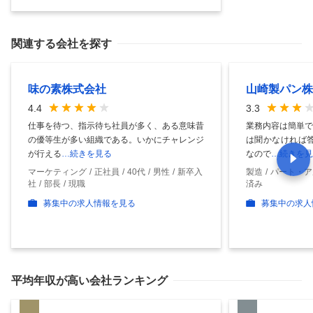
関連する会社を探す
味の素株式会社
山崎製パン株
4.4
3.3
仕事を待つ、指示待ち社員が多く、ある意味昔
業務内容は簡単で
の優等生が多い組織である。いかにチャレンジ
は聞かなければ答
が行える
…続きを見る
なので
…続きを見
マーケティング
正社員
40代
男性
新卒入
製造
パート・ア
社
部長
現職
済み
募集中の求人情報を見る
募集中の求人
平均年収
が高い会社ランキング