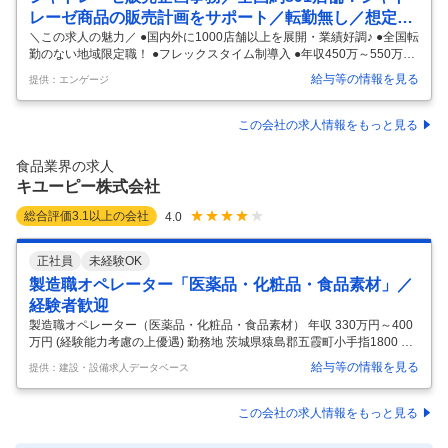
レーゼ商品の販売計画をサポート／転勤無し／想定年
収450万～／フレックス有
＼この求人の魅力／ ●国内外に1000店舗以上を展開・業績好調♪ ●全国転
勤のない地域限定職！ ●フレックスタイム制導入 ●年収450万～550万
円！ ●年間126日の休日取得可能！ ＼シャトレーゼ本社で『商品の販売
給与等の情報を見る
提供：エンゲージ
計画』に携わって頂きます！／ ◎商品の販売計画や需給調整などに関心
がある方歓迎 ◎営業・店舗運営・購買・生産管理・商品管理などのご経
験を活かせる環境 ◎部門の垣根を越えて連携しながら仕事を進められる
この会社の求人情報をもっと見る
オープンな組織風土 「数字をもとに物事を考えることが好き」 「関係部
署と協力しながら業務を進めたい」 そんな方におすすめのポジションで
食品業界の求人
す。 ――――――――――――――― シャトレーゼ本
…
キユーピー株式会社
総合評価
3.1
以上の会社
4.0
正社員
未経験OK
製造職オペレーター「医薬品・化粧品・食品素材」／
経験者歓迎
製造職オペレーター（医薬品・化粧品・食品素材） 年収 330万円～400
万円 (経験能力考慮の上優遇) 勤務地 茨城県猿島郡五霞町小手指1800 仕
事内容 ■製造オペレーター業務をご担当していただきます。 【具体的に
給与等の情報を見る
提供：建設・設備求人データベース
は】 ■医薬品・化粧品・食品素材の製造オペレーター業務 ※機械操作の
他、20キロ程度の原料が入った袋を持ち運びすることがあり、一定の力
仕事が発生します。 ■教育体制・就業環境： ・座学研修後は現場社員か
この会社の求人情報をもっと見る
ら約半年間OJTで教わるため、未経験の方でも安心して就業できます。
・安全教育、危険予知トレーニング（月1回）、安全活動（毎月重点目