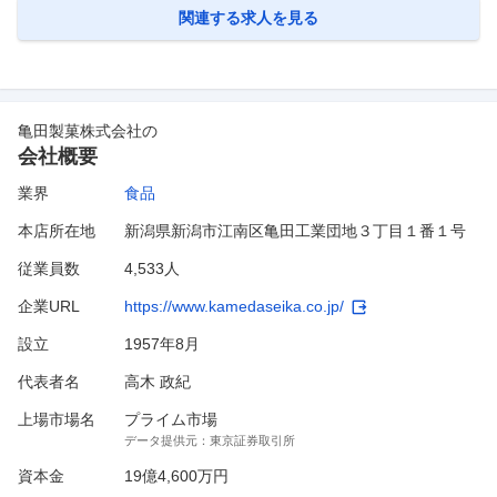
標を決めて実施）等を行っており、安全対策も徹底して
…
関連する求人を見る
亀田製菓株式会社
の
会社概要
業界
食品
本店所在地
新潟県新潟市江南区亀田工業団地３丁目１番１号
従業員数
4,533人
企業URL
https://www.kamedaseika.co.jp/
設立
1957年8月
代表者名
高木 政紀
上場市場名
プライム市場
データ提供元：
東京証券取引所
資本金
19億4,600万円