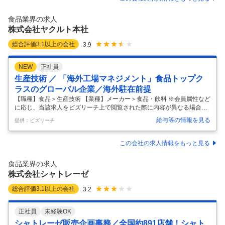
界においてトップクラスの規模を誇ります。 特に最近は、お家時間の増
加から食品市場が成長中で、当社の看板商品の売上が伸長中です。 ま
食品業界の求人
た、名古屋の地で創業してから100年が経った今も「パンづくりで社会
株式会社ヤクルト本社
に貢
…
総合評価
3.1
以上の会社
3.9
NEW
正社員
生産技術 ／ 「海外工場マネジメント」食品トップク
ラスのグローバル企業／海外駐在前提
【職種】食品＞生産技術 【業種】メーカー＞食品・飲料 ※会員属性など
に応じ、当該求人をビズリーチ上で閲覧された際に内容が異なる場合が
あります 【募集背景】 病気を未然に防ぐという予防医学の考えのもと、
給与等の情報を見る
提供：ビズリーチ
世界の人々の健康な生活づくりに貢献することがヤクルトの原点です。
プロバイオティクスのパイオニアとして、国際事業の更なる飛躍を目指
すための増員採用です。 【業務内容】 「ヤクルト」「ジョア」等、40
この会社の求人情報をもっと見る
の国と地域で1日平均約4,000万本も愛飲される乳製品を提供している当
社の海外工場のマネジメントをお任せします。 現地生産マネジメント、
食品業界の求人
現地スタッフの育成・技術指導(生産機器の整備・品質管理等)等、生産
株式会社シャトレーゼ
部
…
総合評価
3.1
以上の会社
3.2
正社員
未経験OK
シャトレーゼ販売企画事務／全国約891店舗！シャト