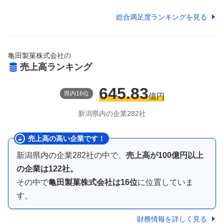
総合満足度ランキングを見る
亀田製菓株式会社
の
売上高ランキング
645.83
県
内
16
位
億円
新潟県
内の企業
282
社
売上高の高い企業です！
新潟県内
の企業
282
社の中で、
売上高が
100億円以上
の企業は
122
社。
その中で
亀田製菓株式会社
は
16
位
に位置していま
す。
財務情報を詳しく見る