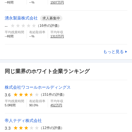
--
時間
--
%
1507
万円
湧永製薬株式会社
求人募集中
--
（
16
件の評価）
平均残業時間
有給取得率
平均年収
--
時間
--
%
1313
万円
もっと見る
同じ業界のホワイト企業ランキング
株式会社ワコールホールディングス
3.6
（
151
件の評価）
平均残業時間
有給取得率
平均年収
5.0
時間
90.0
%
452
万円
帝人テディ株式会社
3.3
（
12
件の評価）