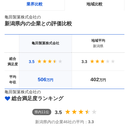
業界比較
地域比較
亀田製菓株式会社
の
新潟県
内の企業との評価比較
地域
平均
亀田製菓株式会社
新潟県
総合
3.5
3.3
満足度
平均
506
402
万円
万円
年収
亀田製菓株式会社
の
総合満足度ランキング
3.5
県
内
11
位
新潟県
内の企業
46社
の平均：
3.3