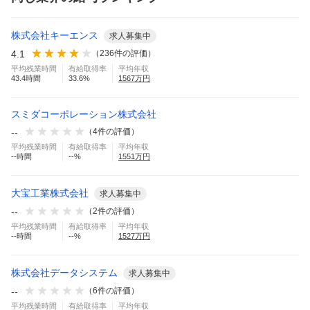
株式会社キーエンス
求人募集中
4.1
（
236
件の評価）
平均残業時間
有給取得率
平均年収
43.4
時間
33.6
%
1567
万円
スミダコーポレーション株式会社
--
（
4
件の評価）
平均残業時間
有給取得率
平均年収
--
時間
--
%
1551
万円
大宝工業株式会社
求人募集中
--
（
2
件の評価）
平均残業時間
有給取得率
平均年収
--
時間
--
%
1527
万円
株式会社データシステム
求人募集中
--
（
6
件の評価）
平均残業時間
有給取得率
平均年収