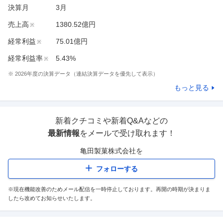
決算月
3
月
売上高
1380.52億円
※
経常利益
75.01億円
※
経常利益率
5.43%
※
※
2026
年度の決算データ（連結決算データを優先して表示）
もっと見る
新着クチコミや新着Q&Aなどの
最新情報
をメールで受け取れます！
亀田製菓株式会社
を
フォローする
※現在機能改善のためメール配信を一時停止しております。再開の時期が決まりま
したら改めてお知らせいたします。