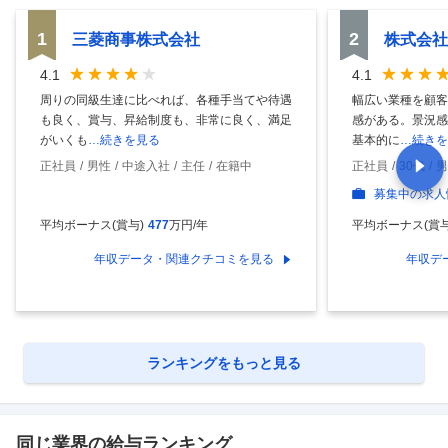
1
2
三菱商事株式会社
株式会社
4.1
4.1
周りの同級生達に比べれば、各種手当てや待遇
幅広い業種を顧客
も良く、賞与、昇給制度も、非常に良く、満足
感がある。景況感
がいくも
…続きを見る
基本的に
…続きを
正社員
男性
中途入社
主任
在籍中
正社員
30代
男
募集中の求人
平均ボーナス(賞与)
477
万円/年
平均ボーナス(賞与
年収データ・関連クチコミを見る
年収デ
ランキングをもっと見る
同じ業界の給与ランキング