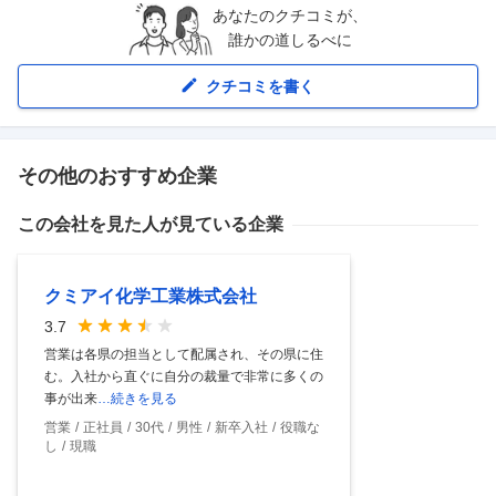
あなたのクチコミが、
誰かの道しるべに
クチコミを書く
その他のおすすめ企業
この会社を見た人が見ている企業
クミアイ化学工業株式会社
3.7
営業は各県の担当として配属され、その県に住
む。入社から直ぐに自分の裁量で非常に多くの
事が出来
…続きを見る
営業
正社員
30代
男性
新卒入社
役職な
し
現職