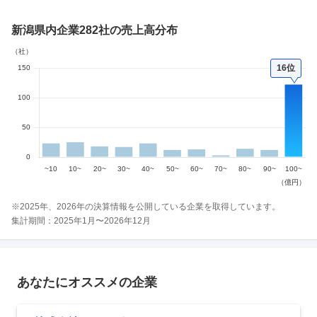
新潟県内企業
282社
の売上高分布
16位
※
2025
年、
2026
年の決算情報を公開している企業を取得しています。
集計期間：
2025
年
1
月〜
2026
年
12
月
あなたにオススメの企業