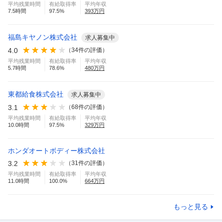
平均残業時間
有給取得率
平均年収
7.5
時間
97.5
%
393
万円
福島キヤノン株式会社
求人募集中
4.0
（
34
件の評価）
平均残業時間
有給取得率
平均年収
5.7
時間
78.6
%
480
万円
東都給食株式会社
求人募集中
3.1
（
68
件の評価）
平均残業時間
有給取得率
平均年収
10.0
時間
97.5
%
329
万円
ホンダオートボディー株式会社
3.2
（
31
件の評価）
平均残業時間
有給取得率
平均年収
11.0
時間
100.0
%
664
万円
もっと見る