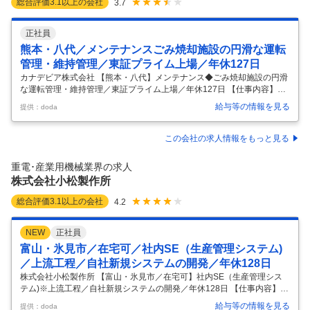
総合評価
3.1
以上の会社
3.7
正社員
熊本・八代／メンテナンスごみ焼却施設の円滑な運転
管理・維持管理／東証プライム上場／年休127日
カナデビア株式会社 【熊本・八代】メンテナンス◆ごみ焼却施設の円滑
な運転管理・維持管理／東証プライム上場／年休127日 【仕事内容】
【熊本・八代】メンテナンス◆ごみ焼却施設の円滑な運転管理・維持管
給与等の情報を見る
提供：doda
理／東証プライム上場／年休127日 【具体的な仕事内容】 ～創業140年
以上／環境・エネルギー問題を技術で解決する「カナデビア株式会社
（旧 日立造船）」～ ■配属先部門の担う役割： 長期運営受託している一
この会社の求人情報をもっと見る
般廃棄物焼却施設の円滑な運転そして維持管理を担っています。 ■入社
後の具体的な仕事内容： 当社が長期運営受託しているごみ焼却施設の主
重電･産業用機械業界の求人
任技術者として、施設の円滑な運転管理、維持管理等の総括的な業務を
株式会社小松製作所
行
…
総合評価
3.1
以上の会社
4.2
NEW
正社員
富山・氷見市／在宅可／社内SE（生産管理システム)
／上流工程／自社新規システムの開発／年休128日
株式会社小松製作所 【富山・氷見市／在宅可】社内SE（生産管理シス
テム)※上流工程／自社新規システムの開発／年休128日 【仕事内容】
【富山・氷見市／在宅可】社内SE（生産管理システム)※上流工程／自社
給与等の情報を見る
提供：doda