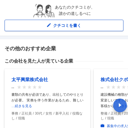
あなたのクチコミが、
誰かの道しるべに
クチコミを書く
その他のおすすめ企業
この会社を見た人が見ている企業
太平興業株式会社
株式会社クボ
--
--
書類の共有が必須であり、出社してのやりとり
建設機械の種類が
が必要。 実務を伴う作業があるため、難しい
変楽しいです！お
…続きを見る
客様から
…続きを
事務
正社員
30代
女性
新卒入社
役職な
整備
正社員
2
し
現職
し
現職
募集中の求人