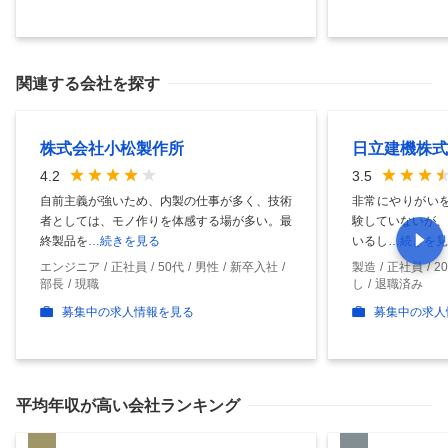
関連する会社を探す
株式会社小松製作所
日立建機株式
4.2
3.5
自前主義が強いため、内製の仕事が多く、技術
非常にやりがいを
者としては、モノ作りを体感する場が多い。最
験していないが、
終製品を
…続きを見る
いるし
…続きを見
エンジニア
正社員
50代
男性
新卒入社
製造
正社員
2
部長
現職
し
退職済み
募集中の求人情報を見る
募集中の求人
平均年収
が高い会社ランキング