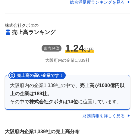
総合満足度ランキングを見る
株式会社クボタ
の
売上高ランキング
1.24
府
内
14
位
兆円
大阪府
内の企業
1,339
社
売上高の高い企業です！
大阪府内
の企業
1,339
社の中で、
売上高が
1000億円以
上
の企業は
189
社。
その中で
株式会社クボタ
は
14
位
に位置しています。
財務情報を詳しく見る
大阪府内企業
1,339社
の売上高分布