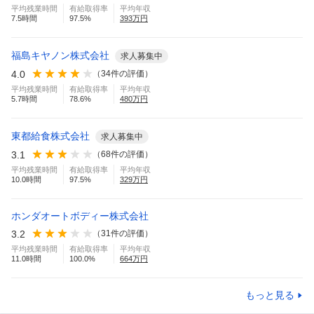
平均残業時間
有給取得率
平均年収
7.5
時間
97.5
%
393
万円
福島キヤノン株式会社
求人募集中
4.0
（
34
件の評価）
平均残業時間
有給取得率
平均年収
5.7
時間
78.6
%
480
万円
東都給食株式会社
求人募集中
3.1
（
68
件の評価）
平均残業時間
有給取得率
平均年収
10.0
時間
97.5
%
329
万円
ホンダオートボディー株式会社
3.2
（
31
件の評価）
平均残業時間
有給取得率
平均年収
11.0
時間
100.0
%
664
万円
もっと見る