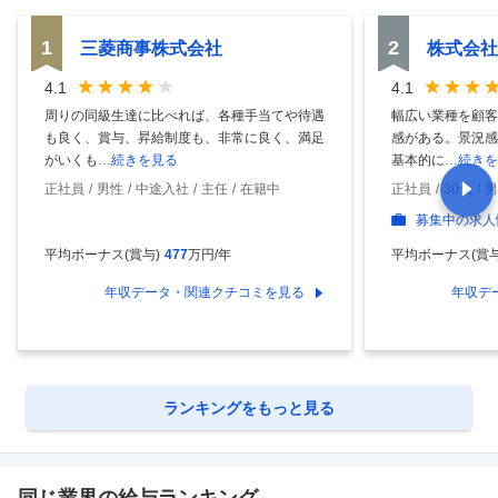
1
2
三菱商事株式会社
株式会社
4.1
4.1
周りの同級生達に比べれば、各種手当てや待遇
幅広い業種を顧客
も良く、賞与、昇給制度も、非常に良く、満足
感がある。景況感
がいくも
…続きを見る
基本的に
…続きを
正社員
男性
中途入社
主任
在籍中
正社員
30代
男
募集中の求人
平均ボーナス(賞与)
477
万円/年
平均ボーナス(賞与
年収データ・関連クチコミを見る
年収デ
ランキングをもっと見る