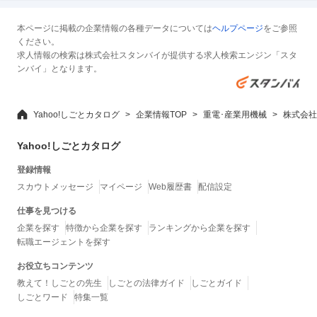
本ページに掲載の企業情報の各種データについては
ヘルプページ
をご参照
ください。
求人情報の検索は株式会社スタンバイが提供する求人検索エンジン「スタ
ンバイ」となります。
Yahoo!しごとカタログ
企業情報TOP
重電･産業用機械
株式会社
Yahoo!しごとカタログ
登録情報
スカウトメッセージ
マイページ
Web履歴書
配信設定
仕事を見つける
企業を探す
特徴から企業を探す
ランキングから企業を探す
転職エージェントを探す
お役立ちコンテンツ
教えて！しごとの先生
しごとの法律ガイド
しごとガイド
しごとワード
特集一覧