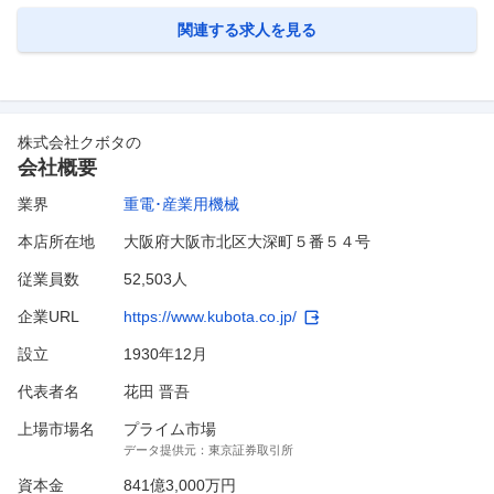
ラ）、プリント板（SMT等）および各種電気系ユニットの製造 ・電気・
電子機器のリペア ・上記生産プロセスにおける生産性改善や改善
…
関連する求人を見る
株式会社クボタ
の
会社概要
業界
重電･産業用機械
本店所在地
大阪府大阪市北区大深町５番５４号
従業員数
52,503人
企業URL
https://www.kubota.co.jp/
設立
1930年12月
代表者名
花田 晋吾
上場市場名
プライム市場
データ提供元：
東京証券取引所
資本金
841億3,000万円