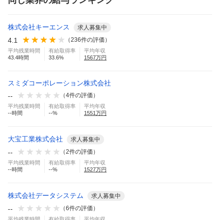
同じ業界の給与ランキング
株式会社キーエンス
求人募集中
4.1
（
236
件の評価）
平均残業時間
有給取得率
平均年収
43.4
時間
33.6
%
1567
万円
スミダコーポレーション株式会社
--
（
4
件の評価）
平均残業時間
有給取得率
平均年収
--
時間
--
%
1551
万円
大宝工業株式会社
求人募集中
--
（
2
件の評価）
平均残業時間
有給取得率
平均年収
--
時間
--
%
1527
万円
株式会社データシステム
求人募集中
--
（
6
件の評価）
平均残業時間
有給取得率
平均年収