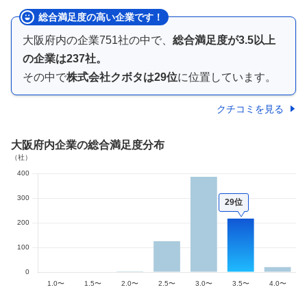
総合満足度の高い企業です！
大阪府内
の企業
751
社の中で、
総合満足度が
3.5以上
の
企業は
237
社。
その中で
株式会社クボタ
は
29
位
に位置しています。
クチコミを見る
大阪府内企業
の総合満足度分布
29位