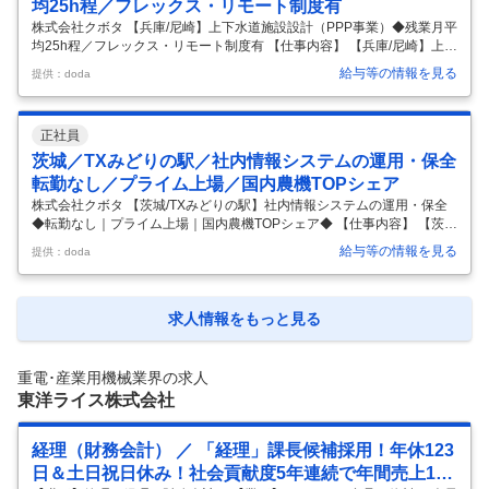
均25h程／フレックス・リモート制度有
株式会社クボタ 【兵庫/尼崎】上下水道施設設計（PPP事業）◆残業月平
均25h程／フレックス・リモート制度有 【仕事内容】 【兵庫/尼崎】上下
水道施設設計（PPP事業）◆残業月平均25h程／フレックス・リモート
給与等の情報を見る
提供：doda
制度有 【具体的な仕事内容】 【◆水環境カンパニー◆グローバルで事業
拡大中／世界の水インフラを130年以上支えてきた歴史】 ■ポジション
概要： 水環境ソリューション建設部・施設設計課は、2026年4月に新設
正社員
された部署です。これまで設計から建設まで一体で担っていた体制を見
直し、「施設設計に専念する組織」となりました。上下水道施設（浄水
茨城／TXみどりの駅／社内情報システムの運用・保全
場・下水処理場・ポンプ場等）を対象としたPPP案件におい
…
転勤なし／プライム上場／国内農機TOPシェア
株式会社クボタ 【茨城/TXみどりの駅】社内情報システムの運用・保全
◆転勤なし｜プライム上場｜国内農機TOPシェア◆ 【仕事内容】 【茨
城/TXみどりの駅】社内情報システムの運用・保全◆転勤なし｜プライム
給与等の情報を見る
提供：doda
上場｜国内農機TOPシェア◆ 【具体的な仕事内容】 ■職務内容： ・製造
現場におけるシステム導入・改善・保全業務をご担当いただきます。 ・
作業長の指示に基づき、システム導入、改善、保全業務及び突発トラブ
ル対応を行います。 ・基本的には、08:00～16:30、20:00～4:30までの
求人情報をもっと見る
2シフト体制です。 ■筑波工場について クボタ筑波工場は、昭和50年に
創業を開始。 トラクタ、産業エンジンの生
…
重電･産業用機械業界の求人
東洋ライス株式会社
経理（財務会計） ／ 「経理」課長候補採用！年休123
日＆土日祝日休み！社会貢献度5年連続で年間売上100