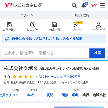
Yahoo!しごとカタログ
検索
通知
i
ログイン
ID新規取得
企業を探す
しごとQA
特集一覧
スカウト
マイページ
自分に合う探し方は？しごと探しスタイル診断
株式会社クボタ
の地域内ランキング・地域平均との比較
3.9
610
クチコミ
平均
695
万円
重電･産業用機械業界上位
3.0以上の企業
リモートワーク可の企業
573件
999件~
37件
社員クチコミ
年収
質問
面接・選考
業界・地域比較