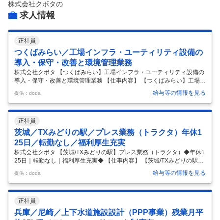
株式会社クボタ
の
求人情報
正社員
つくばみらい／工場インフラ・ユーティリティ設備の
導入・保守・改善と環境管理業務
株式会社クボタ 【つくばみらい】工場インフラ・ユーティリティ設備の
導入・保守・改善と環境管理業務 【仕事内容】 【つくばみらい】工場イ
ンフラ・ユーティリティ設備の導入・保守・改善と環境管理業務 【具体
給与等の情報を見る
提供：doda
的な仕事内容】 ～世界に羽ばたくKUBOTA／120か国以上でビジネス展
開／年間休日125日・土日祝休み／総合機械メーカー・グローバル企業
～ ■業務内容 ・冷熱源設備業務：ボイラー、吸収式冷温水機、空調設備
正社員
等の運転監視・日常点検 ・インフラ設備全般管理：電気・水・エアー・
ガス設備、消防設備の保守管理および点検対応 ・環境関連設備に関する
茨城／TXみどりの駅／プレス業務（トラクタ）年休1
不具合発生時の一次対応、修繕工事の手配および進捗管理 ※工事作
…
25日／転勤なし／福利厚生充実
株式会社クボタ 【茨城/TXみどりの駅】プレス業務（トラクタ）◆年休1
25日｜転勤なし｜福利厚生充実◆ 【仕事内容】 【茨城/TXみどりの駅】
プレス業務（トラクタ）◆年休125日｜転勤なし｜福利厚生充実◆ 【具
給与等の情報を見る
提供：doda
体的な仕事内容】 ■仕事内容： 筑波工場トラクタ課 板金塗装Gr(全28名
構成)にて、トラクタ部品のプレス業務を担当いただきます。 ＜詳細＞
・製品検査業務 ・金型運搬業務 ・設備オペレータ業務 ・金型メンテナ
正社員
ンス業務 ■入社後の流れ： 入社後はベテラン作業者からの業務指導を受
け、必要な基礎技能教育を1か月程かけて行います。板金プレス工程は
兵庫／尼崎／上下水道施設設計（PPP事業）残業月平
原則数名での共同作業となっておりますので、必ず先
…