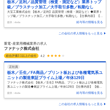
栃木／足利／品質管理（検査・測定など）業界トップ
級／プラスチック加工／大手取引多数／転勤なし
大宝工業株式会社 【栃木／足利】品質管理（検査・測定など）◆業界ト
ップ級／プラスチック加工／大手取引多数／転勤なし 【仕事内容】 【栃
木／足利】品質管理（検査・測定など）◆業界トップ級／プラスチック
給与等の情報を見る
提供：doda
加工／大手取引多数／転勤なし 【具体的な仕事内容】 ～業界トップクラ
スのプラスチック加工メーカー／選べるキャリア（転勤なしも、海外挑
戦もOK）／年間休日120日／フラットな社風～ ■業務内容： 品質管理ス
この会社の求人情報をもっと見る
タッフとして下記業務をご担当いただきます。 個々の習熟ペースを考慮
しながら、約3ヶ月～1年かけてじっくりと先輩社員のフォローのもと独
重電･産業用機械業界の求人
り立ちを目指します。基本業務から覚えていき、作業員への指導・管理
ファナック株式会社
な
…
総合評価
3.1
以上の会社
4.2
正社員
栃木／壬生／FA商品／プリント板および各種電気系ユ
ニットの製造東証プライム上場／年休129日
ファナック株式会社 【栃木／壬生】FA商品、プリント板および各種電気
系ユニットの製造◆東証プライム上場／年休129日 【仕事内容】 【栃木
／壬生】FA商品、プリント板および各種電気系ユニットの製造◆東証プ
給与等の情報を見る
提供：doda
ライム上場／年休129日 【具体的な仕事内容】 【世界中の製造現場に革
新と安心をお届け／東証プライム上場／教育体制自社製品】 ■業務内
容： 下記業務の中からご経験・適性に応じて、いずれかの業務をご担当
この会社の求人情報をもっと見る
いただきます。 ・FA商品（CNC/サーボアンプ/ロボットコントロー