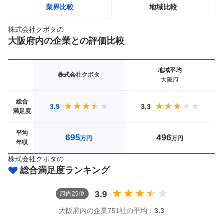
業界比較
地域比較
株式会社クボタ
の
大阪府
内の企業との評価比較
地域
平均
株式会社クボタ
大阪府
総合
3.9
3.3
満足度
平均
695
496
万円
万円
年収
株式会社クボタ
の
総合満足度ランキング
3.9
府
内
29
位
大阪府
内の企業
751社
の平均：
3.3