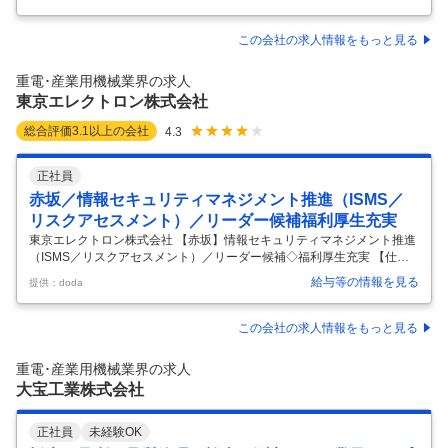
新規システムの開発／年休128日 【具体的な仕事内容】 【プロジェクト
マネージャー候補要件定義・企画立案がメイン／働きやすい環境◎】 ■
職務概要： 国内トップクラスの生産システムの新規開発・変更対応に携
この会社の求人情報をもっと見る
わっていただきます。プロジェクトマネージャー候補として、生産管理
システムの設計から導入、定着までの一連の工程をリードし、他工場と
重電･産業用機械業界の求人
の調整を行います。将来的にリーダーやマネージャーとしてキャリアア
東京エレクトロン株式会社
ッ
…
総合評価
3.1
以上の会社
4.3
正社員
赤坂／情報セキュリティマネジメント推進（ISMS／
リスクアセスメント）／リーダー候補福利厚生充実
東京エレクトロン株式会社 【赤坂】情報セキュリティマネジメント推進
（ISMS／リスクアセスメント）／リーダー候補◇福利厚生充実 【仕事
内容】 【赤坂】情報セキュリティマネジメント推進（ISMS／リスクア
給与等の情報を見る
提供：doda
セスメント）／リーダー候補◇福利厚生充実 【具体的な仕事内容】 ■業
務内容： グループ内情報セキュリティマネジメントの構築、各種アセス
メントを通したセキュリティ推進をお任せいたします。 ■業務詳細： IS
この会社の求人情報をもっと見る
O／IEC27001（ISMS）認証取得、維持への取り組み ・リスクアセスメ
ントの実施 ・並びに情報資産の棚卸と評価 取引先／システム／外部サー
重電･産業用機械業界の求人
ビス／クラウドに対するセキュリティアセスメント ・
…
大宝工業株式会社
正社員
未経験OK