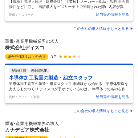
億円を突破！成長企業で経理経験を活かしてみません
【職種】管理＞経理（財務会計） 【業種】メーカー＞食品・飲料 ※会員
属性などに応じ、当該求人をビズリーチ上で閲覧された際に内容が異な
か？
る場合があります ＼当社のココが魅力！／ ・年休123日＆土日祝日休
給与等の情報を見る
提供：ビズリーチ
み！残業20時間以内でプライベートもしっかり確保◎ ・「おコメに関す
る総合メーカー」！自社ブランドを中心に国民の健康を支えています！
・前期比売上18％増！137億円突破！和歌山県で安定的に成長中の企業
この会社の求人情報をもっと見る
です！ ■仕事内容 当社の経理担当として、以下の業務をお任せいたしま
す。 【１年目】会計システムへの仕訳入力業務、書類整理、入出金管
重電･産業用機械業界の求人
理、請求書チェック 【２年目以降】＋α業務として、勤怠管理、給与計
株式会社ディスコ
…
総合評価
3.1
以上の会社
3.7
契約社員
未経験OK
半導体加工装置の製造・組立スタッフ
半導体加工装置の製造・組立スタッフ 未経験から始める、半導体製造を
支えるものづくり ディスコが手がけているのは、 半導体そのものを作る
仕事ではありません。 スマートフォンや自動車、家電などに欠かせない
給与等の情報を見る
提供：クリエイト転職
半導体を つくるための「装置」や「加工ツール」を製造する仕事です。
専門的に聞こえるかもしれませんが、 実際の作業は工程ごとに分かれ、
手順に沿って 一つ一つ進める作業が中心。 製造未経験からスタートした
この会社の求人情報をもっと見る
社員も多く活躍しています。 ■具体的なお仕事内容（装置・加工ツール
の製造） ディスコでは、 半導体製造に使われる装置と 加工ツールの両
重電･産業用機械業界の求人
方を自社で製造しています。 いずれも、 実際に手を動かして行う「
…
カナデビア株式会社