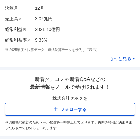
決算月
12
月
売上高
3.02兆円
※
経常利益
2821.40億円
※
経常利益率
9.35%
※
※
2025
年度の決算データ（連結決算データを優先して表示）
もっと見る
新着クチコミや新着Q&Aなどの
最新情報
をメールで受け取れます！
株式会社クボタ
を
フォローする
※現在機能改善のためメール配信を一時停止しております。再開の時期が決まりま
したら改めてお知らせいたします。