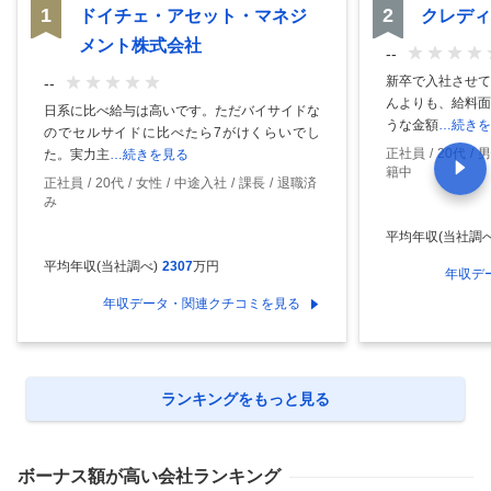
1
2
ドイチェ・アセット・マネジ
クレディ
メント株式会社
--
新卒で入社させて
--
んよりも、給料面
日系に比べ給与は高いです。ただバイサイドな
うな金額
…続きを
のでセルサイドに比べたら7がけくらいでし
正社員
20代
男
た。実力主
…続きを見る
籍中
正社員
20代
女性
中途入社
課長
退職済
み
平均年収(当社調べ
平均年収(当社調べ)
2307
万円
年収デ
年収データ・関連クチコミを見る
ランキングをもっと見る
ボーナス額
が高い会社ランキング