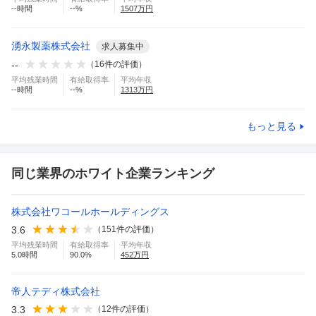
--
時間
--
%
1507
万円
湧永製薬株式会社
求人募集中
--
（
16
件の評価）
平均残業時間
有給取得率
平均年収
--
時間
--
%
1313
万円
もっと見る
同じ業界のホワイト企業ランキング
株式会社ワコールホールディングス
3.6
（
151
件の評価）
平均残業時間
有給取得率
平均年収
5.0
時間
90.0
%
452
万円
帝人テディ株式会社
3.3
（
12
件の評価）