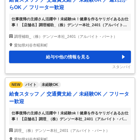
らOK ／ フリーター歓迎
仕事復帰の主婦さん活躍中！未経験ok！健康を作るヤリガイあるお仕
事！ 【店舗名】調理補助_（株）デンソー本社_2401（アルバイト・
パート） 【給与】給食スタッフ：時給1,140円 【勤務時間】09:30～
調理補助_（株）デンソー本社_2401（アルバイト・パート）
13:30（実働4.0H） 平日のみ週1日～勤務OK（祝日を含む） シフト
に関しましてはお気軽にご相談ください 1日4時間 週1日 から応相談
愛知県刈谷市昭和町
【交通】刈谷駅、逢妻駅 【勤務地・面接地】 愛知県刈谷市昭和町1-1
■ 給与詳細 給食スタッフ：時給1,140円 ■ 企業PR 【求める人材】 未
給与や他の情報を見る
経験OK ※日本語レベルN3以上の方OK 【待遇】 各種社会保険あり 食
事控除あり 交通費支
…
スタンバイ
NEW
バイト
未経験OK
給食スタッフ ／ 交通費支給 ／ 未経験OK ／ フリータ
ー歓迎
仕事復帰の主婦さん活躍中！未経験ok！健康を作るヤリガイあるお仕
事！ 【店舗名】調理_（株）デンソー本社_2401（アルバイト・パー
ト） 【給与】給食スタッフ：時給1,350円 【勤務時間】09:00～18:0
調理_（株）デンソー本社_2401（アルバイト・パート）
0（実働8.0H、休憩1.0H） 平日のみ週5日勤務（祝日を含む） 1日8時
間 週5日 から応相談 【交通】刈谷駅、逢妻駅 【勤務地・面接地】 愛
愛知県刈谷市昭和町