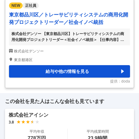
NEW
正社員
東京都品川区／トレーサビリティシステムの商用化開
発プロジェクトリーダー／社会イノベ統括
株式会社デンソー 【東京都品川区】トレーサビリティシステムの商
用化開発プロジェクトリーダー＜社会イノベ統括＞ 【仕事内容】
【東京都品川区】トレーサビリティシステムの商用化開発プロジェク
株式会社デンソー
トリーダー＜社会イノベ統括＞ 【具体的な仕事内容】 ～Web面接可
／ブロックチェーン国内最大手の自動車部品システムサプライヤー／
東京都港区
世界35ヶ国の国と地域で事業展開・グローバルカンパニー／年休121
日～ ■業務概要： 商品のトレーサビリティに革新を起こす「QRコー
給与や他の情報を見る
ド×ブロックチェーン」のトレサビシステムを商用開発する仕事に一
緒に取り組む仲間を募集しています。プロダクトマネージャーとし
提供：doda
て、大規模ITシステム開発のマネ
…
この会社を見た人はこんな会社も見ています
株式会社アイシン
3.8
平均年収
平均残業時間
778万円
23.9時間