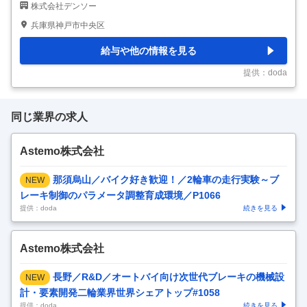
株式会社デンソー
な仕事内容】 ◎カメラ映像の取得～画質調整～表示制御に関わるシ
ステム開発の上流工程に携われる ◎映像系ソフトウェア開発経験を
兵庫県神戸市中央区
活かし、仕様設計・プロジェクト推進を担うポジション／上流工程へ
のキャリアアップが可能 ◎特定製品に閉じない技術領域で、幅広い
給与や他の情報を見る
分野に応用可能なスキルを習得 ■募集背景： 映像技術の高度化に伴
い、カメラで取得した映像をリアルタイムに処理し、最適な形で表示
提供：doda
するシステムの重要性が高まって
…
同じ業界の求人
Astemo株式会社
那須烏山／バイク好き歓迎！／2輪車の走行実験～ブ
NEW
レーキ制御のパラメータ調整育成環境／P1066
提供：doda
続きを見る
Astemo株式会社
長野／R&D／オートバイ向け次世代ブレーキの機械設
NEW
計・要素開発二輪業界世界シェアトップ#1058
提供：doda
続きを見る