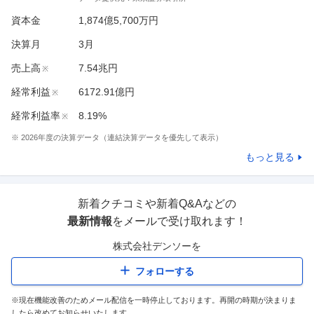
資本金
1,874億5,700万円
決算月
3
月
売上高
7.54兆円
※
経常利益
6172.91億円
※
経常利益率
8.19%
※
※
2026
年度の決算データ（連結決算データを優先して表示）
もっと見る
新着クチコミや新着Q&Aなどの
最新情報
をメールで受け取れます！
株式会社デンソー
を
フォローする
※現在機能改善のためメール配信を一時停止しております。再開の時期が決まりま
したら改めてお知らせいたします。