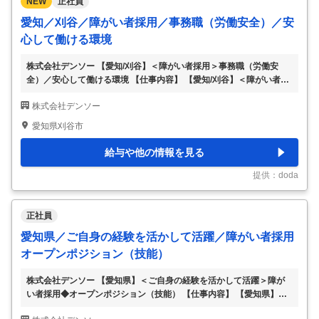
NEW
正社員
愛知／刈谷／障がい者採用／事務職（労働安全）／安
心して働ける環境
株式会社デンソー 【愛知/刈谷】＜障がい者採用＞事務職（労働安
全）／安心して働ける環境 【仕事内容】 【愛知/刈谷】＜障がい者採
用＞事務職（労働安全）／安心して働ける環境 【具体的な仕事内
株式会社デンソー
容】 ＜世界トップクラスの自動車部品メーカー／世界35ヶ国の国と
地域で事業展開／特許数は自動車部品メーカートップクラス＞ ■業務
愛知県刈谷市
内容 安全衛生に関する社内管理業務のサポートを中心に担当いただ
きます。 具体的には以下の業務に携わっていただきます。 ・各種安
給与や他の情報を見る
全データの入力・集計・管理 ・法定届け出業務 ・社内申請・報告書
類の作成およびチェック ・関連資料の整理・電子化、文書管理 ・備
提供：doda
品・保護具等の在庫管理および発
…
正社員
愛知県／ご自身の経験を活かして活躍／障がい者採用
オープンポジション（技能）
株式会社デンソー 【愛知県】＜ご自身の経験を活かして活躍＞障が
い者採用◆オープンポジション（技能） 【仕事内容】 【愛知県】＜
ご自身の経験を活かして活躍＞障がい者採用◆オープンポジション