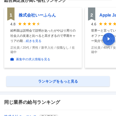
総合満足度
が高い会社ランキング
1
2
株式会社いーふらん
Apple 
4.8
4.6
給料面は説明会で説明があったがやはり周りの
世界一と言ってい
社会人の友達と比べると高すぎるので早期キャ
オファーをもらっ
リアの期
…続きを見る
ー気分で
…続きを
正社員
20代
男性
新卒入社
役職なし
在
正社員
40代
女
籍中
籍中
募集中の求人情報を見る
ランキングをもっと見る
同じ業界の給与ランキング