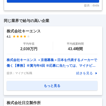
2. 不確実性を考慮したリスク抑制の最適化 3. 現場のデータを活用し
た自律的最適化 4. GPGPUを用いた超並列最適化 これらのチ
…
提供：doda
同じ業界で給与の高い企業
株式会社キーエンス
4.1
平均年収
平均残業時間
2,039万円
43.4時間
株式会社キーエンス ＜京都募集＞日本を代表するメーカーで
働く【事務】※賞与年4回 ※応募に当たっては、マイナビ転
職の会員登録が必須となっております。 詳細な応募方法は下
続きを見る
提供：
マイナビ転職
記【応募方法】をご確認くださいませ。 【仕事内容】 営業
サポートや問い合わせ対応など事務業務全般をお任せしま
もっと見る
す。※チームワークを大切にする環境で、大きな成果に繋げ
られるからやりがい十分です！以下の2つの業務を中心にお
任せします。 ■営業サポート 社内で営業の仕事をサポートし
株式会社日立製作所
ます。 資料作成、見積書・納品書・請求書の作成、 受発注