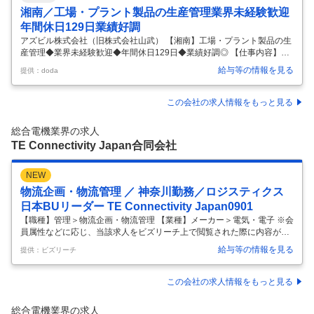
湘南／工場・プラント製品の生産管理業界未経験歓迎
年間休日129日業績好調
アズビル株式会社（旧株式会社山武） 【湘南】工場・プラント製品の生
産管理◆業界未経験歓迎◆年間休日129日◆業績好調◎ 【仕事内容】
【湘南】工場・プラント製品の生産管理◆業界未経験歓迎◆年間休日12
給与等の情報を見る
提供：doda
9日◆業績好調◎ 【具体的な仕事内容】 【業界未経験歓迎／国内外で事
業を展開するグローバル企業／100年以上続く安定した事業基盤】 ■業
務内容 当社製品のうち工場・プラント向け製品の生産管理業務として、
この会社の求人情報をもっと見る
以下の業務を担当していただきます。 ・生産計画の策定および進捗管理
・受注情報に基づく生産工程の調整、進捗管理 ・製品納期管理ならびに
総合電機業界の求人
社内関係部門との調整 ■当社について 当社は、「計測」と「制御」
…
TE Connectivity Japan合同会社
NEW
物流企画・物流管理 ／ 神奈川勤務／ロジスティクス
日本BUリーダー TE Connectivity Japan0901
【職種】管理＞物流企画・物流管理 【業種】メーカー＞電気・電子 ※会
員属性などに応じ、当該求人をビズリーチ上で閲覧された際に内容が異
なる場合があります 【Business Unit】 Corporate BU TE Connectivity
給与等の情報を見る
提供：ビズリーチ
は、様々な産業において世界を牽引する年間売上172億米ドルのインダ
ストリアル・テクノロジーリーダーです。より安全で持続可能な社会の
実現、より豊かな、つながる未来の創造に貢献しています。TEのコネク
この会社の求人情報をもっと見る
ティビティおよびセンサソリューションは、広範囲の分野にまたがり、
過酷な環境下において実績を持ち、自動車、産業機器、メディカル、エ
総合電機業界の求人