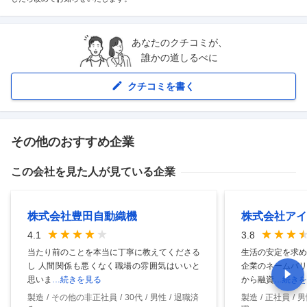
あなたのクチコミが、
誰かの道しるべに
クチコミを書く
その他のおすすめ企業
この会社を見た人が見ている企業
株式会社豊田自動織機
株式会社アイ
4.1
3.8
当たり前のことを本当に丁寧に教えてくださる
生活の安定を求め
し 人間関係も悪くなく職場の雰囲気はいいと
企業のネームバリ
思いま
…続きを見る
から融資
…続きを
製造
その他の非正社員
30代
男性
退職済
製造
正社員
男