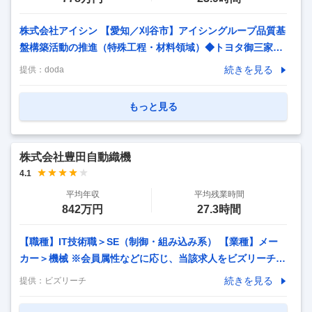
株式会社アイシン 【愛知／刈谷市】アイシングループ品質基
盤構築活動の推進（特殊工程・材料領域）◆トヨタ御三家／
P10 【仕事内容】 【愛知／刈谷市】アイシングループ品質基
続きを見る
提供：
doda
盤構築活動の推進（特殊工程・材料領域）◆トヨタ御三家／
P10 【具体的な仕事内容】 グループ全体の品質経営の根幹に
もっと見る
携わり、「顧客へ安心と信頼を届け続ける」それがこの仕事
の最大の魅力です。自動車業界の大変革期において、グルー
プ品質経営の立場から各会社・各機能を束ね、未来の品質基
株式会社豊田自動織機
盤強化を担う体制づくりが求められています。アイシングル
4.1
ープ全体を牽引する存在として活躍いただけるメンバーを増
平均年収
平均残業時間
員し、体制強化を図るため、今回募集を行います。
…
842万円
27.3時間
【職種】IT技術職＞SE（制御・組み込み系） 【業種】メー
カー＞機械 ※会員属性などに応じ、当該求人をビズリーチ上
で閲覧された際に内容が異なる場合があります ■豊田自動織
続きを見る
提供：
ビズリーチ
機について 株式会社豊田自動織機は、今年100周年を迎える
トヨタグループの源流企業です。売上高約4.3兆円、従業員数