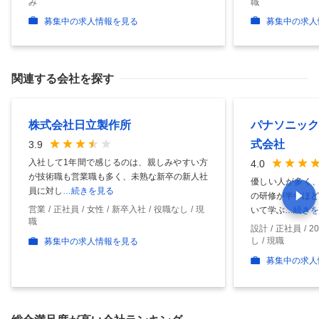
み
職
募集中の求人情報を見る
募集中の求人
関連する会社を探す
株式会社日立製作所
パナソニック
式会社
3.9
入社して1年間で感じるのは、親しみやすい方
4.0
が技術職も営業職も多く、未熟な新卒の新人社
優しい人が多く、
員に対し
…続きを見る
の研修が半年ほど
営業
正社員
女性
新卒入社
役職なし
現
いて学ぶ
…続きを
職
設計
正社員
2
し
現職
募集中の求人情報を見る
募集中の求人