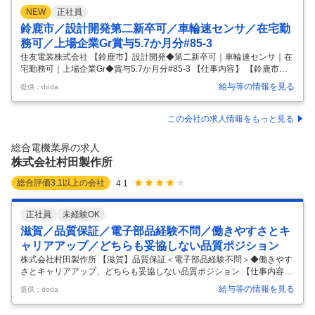
NEW
正社員
鈴鹿市／設計開発第二新卒可／車輪速センサ／在宅勤
務可／上場企業Gr賞与5.7か月分#85-3
住友電装株式会社 【鈴鹿市】設計開発◆第二新卒可｜車輪速センサ｜在
宅勤務可｜上場企業Gr◆賞与5.7か月分#85-3 【仕事内容】 【鈴鹿市】
設計開発◆第二新卒可｜車輪速センサ｜在宅勤務可｜上場企業Gr◆賞与
給与等の情報を見る
提供：doda
5.7か月分#85-3 【具体的な仕事内容】 ※樹脂、金型、電気などの知見が
ある方自動車以外の業界経験者も多数活躍※ 【売上2.2兆円/33の国と地
域で事業展開・海外に関わるキャリア賞与5.7か月分/トップ級シェアの
この会社の求人情報をもっと見る
ワイヤーハーネスをはじめとした次世代モビリティ企業/資本金200億/従
業員26万人/働きやすさとキャリア形成が叶う環境】 ※25年度計画では2
総合電機業界の求人
兆円規模（営業利益率7％・ROIC
…
株式会社村田製作所
総合評価
3.1
以上の会社
4.1
正社員
未経験OK
滋賀／品質保証／電子部品経験不問／働きやすさとキ
ャリアアップ／どちらも妥協しない品質ポジション
株式会社村田製作所 【滋賀】品質保証＜電子部品経験不問＞◆働きやす
さとキャリアアップ、どちらも妥協しない品質ポジション 【仕事内容】
【滋賀】品質保証＜電子部品経験不問＞◆働きやすさとキャリアアッ
給与等の情報を見る
提供：doda
プ、どちらも妥協しない品質ポジション 【具体的な仕事内容】 ～電子部
品経験不問。品質保証として、製品開発の源流から量産・グローバル展