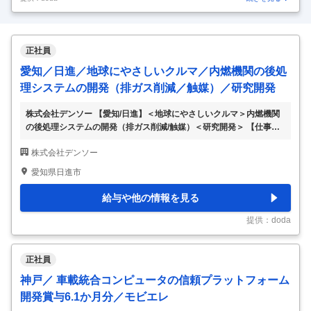
正社員
愛知／日進／地球にやさしいクルマ／内燃機関の後処
理システムの開発（排ガス削減／触媒）／研究開発
株式会社デンソー 【愛知/日進】＜地球にやさしいクルマ＞内燃機関
の後処理システムの開発（排ガス削減/触媒）＜研究開発＞ 【仕事内
容】 【愛知/日進】＜地球にやさしいクルマ＞内燃機関の後処理シス
株式会社デンソー
テムの開発（排ガス削減/触媒）＜研究開発＞ 【具体的な仕事内容】
内燃機関の排気浄化システムにおける現象解析および改善手段の提案
愛知県日進市
をお任せします。 ■業務詳細 ◇複雑化する排気浄化システムにおける
排ガス挙動の解析（エンジンベンチやモデルガスを用いた解析） ＜
給与や他の情報を見る
例＞ ・触媒における排気ガスの反応解析 ・排気センサに関わる現象
解析 ◇排気系コンポーネントの信頼性解析 ＜例＞ ・触媒被毒現象の
提供：doda
解析 ・デポジット生成
…
正社員
神戸／ 車載統合コンピュータの信頼プラットフォーム
開発賞与6.1か月分／モビエレ