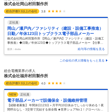
ネルギー、データ・コミュニケーション
…
株式会社岡山村田製作所
総合評価
3.1
以上の会社
3.8
正社員
岡山／瀬戸内／ファシリティ（建設・設備工事推進）
日勤／年休123日トップクラス電子部品メーカー
株式会社岡山村田製作所 【岡山／瀬戸内】ファシリティ（建設・設備工
事推進）◆日勤／年休123日◆トップクラス電子部品メーカー 【仕事内
容】 【岡山／瀬戸内】ファシリティ（建設・設備工事推進）◆日勤／年
給与等の情報を見る
提供：doda
休123日◆トップクラス電子部品メーカー 【具体的な仕事内容】 ～スマ
ホなどで使われる電子部品をつくる企業／世界シェアトップクラスの製
品も多数あり／売上の90％は海外～ ■業務内容： 社内関係者をはじめ、
この会社の求人情報をもっと見る
ゼネコン・サブコン・行政機関などの関係各所と調整・折衝を行い、工
場内の建設・設備工事を推進します。 計画・設計から施工管理、竣工後
総合電機業界の求人
の運用管理まで一貫して携わっていただきます。 建物や電気・空調など
株式会社福井村田製作所
…
総合評価
3.1
以上の会社
4.0
NEW
正社員
電子部品メーカーで設備保全・設備維持管理
【経験者募集】 年間休日123日＋月平均10日休みでしっかり休める！夜
間呼出なし・3交替で完結する保全職 ★世界シェアNo.1！グローバルな