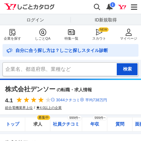
Yahoo!しごとカタログ
検索
通知
i
ログイン
ID新規取得
企業を探す
しごとQA
特集一覧
スカウト
マイページ
自分に合う探し方は？しごと探しスタイル診断
株式会社デンソー
の転職・求人情報
4.1
3044
クチコミ
平均
738
万円
総合電機業界上位
4.0以上の企業
募集中
999件~
999件~
トップ
求人
社員クチコミ
年収
質問
面