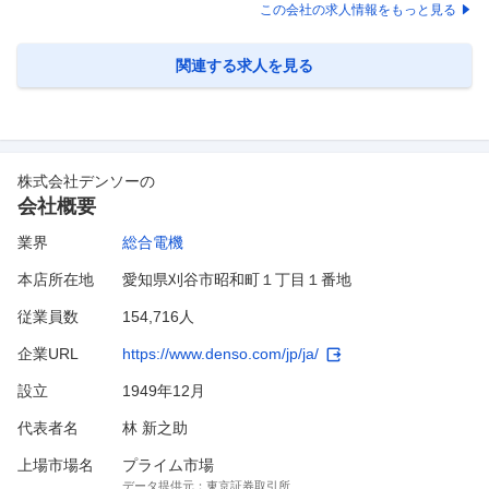
開まで品質を創り込むことが可能です～ 電子部品の品質保証における、
この会社の求人情報をもっと見る
以下業務を担当して頂きます。 ■業務詳細（業務例） ・新規開発取り組
みのプロジェクト会議に参加。開発目標やその評価方法の検討に品質視
点でアドバイスを行う。 ・既存量産品の材料・設計変更に対して品質視
関連する求人を見る
点で参画
…
株式会社デンソー
の
会社概要
業界
総合電機
本店所在地
愛知県刈谷市昭和町１丁目１番地
従業員数
154,716人
企業URL
https://www.denso.com/jp/ja/
設立
1949年12月
代表者名
林 新之助
上場市場名
プライム市場
データ提供元：
東京証券取引所