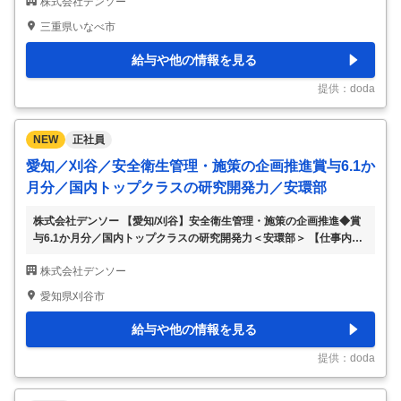
株式会社デンソー
（技能） 【具体的な仕事内容】 【身体障がいのある方が安心してチ
ャレンジできる環境を整備/選考時から配属部署と密に連携し、業務
三重県いなべ市
内容・働き方・通勤・設備の観点で必要な配慮をすり合わせ/ミスマ
ッチなく長期的に活躍可能】 ■業務内容 自動車部品等の製造作業他
給与や他の情報を見る
（従事する業務内容は会社にて決定）をご担当いただきます。 面接
を通して相互理解を深め、ご経験やスキル、キャリア、障がい者配慮
提供：doda
事項などによりポジション、職場（勤務地
…
NEW
正社員
愛知／刈谷／安全衛生管理・施策の企画推進賞与6.1か
月分／国内トップクラスの研究開発力／安環部
株式会社デンソー 【愛知/刈谷】安全衛生管理・施策の企画推進◆賞
与6.1か月分／国内トップクラスの研究開発力＜安環部＞ 【仕事内
容】 【愛知/刈谷】安全衛生管理・施策の企画推進◆賞与6.1か月分／
株式会社デンソー
国内トップクラスの研究開発力＜安環部＞ 【具体的な仕事内容】 ※
安全衛生業務経験者、工学系知識をお持ちの方歓迎※ ■業務内容：
愛知県刈谷市
（1）安全衛生施策の企画、推進 （2）安全衛生技術研究（設備安
全、作業改善等） （3）設備・職場の安全衛生点検・指導 （4）各種
給与や他の情報を見る
現場調査、解析（災害・事故調査、作業環境測定等） （5）安全衛生
基準類の作成 （6）法定届出業務 （7）安全衛生教育の企画、推進
提供：doda
（8）社内・国内・
…