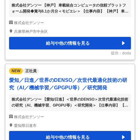
株式会社デンソー 【神戸】 車載統合コンピュータの信頼プラットフ
ォーム開発◆賞与6.1か月分＜モビエレ＞ 【仕事内容】 【神戸】 車載
統合コンピュータの信頼プラットフォーム開発◆賞与6.1か月分＜モ
株式会社デンソー
ビエレ＞ 【具体的な仕事内容】 ※組込みソフトウェア開発の経験者
歓迎※ ■募集背景： 車載ソフトウェアの高度化・大規模化が進む中、
兵庫県神戸市中央区
より複雑な機能をスピーディに届けることが求められています。 販
売後も継続的に機能が進化する時代に、アプリが増えても車両として
給与や他の情報を見る
の安全性を維持し続けるため、ソフトウェア・プラットフォームの整
備と開発体制を一層強化します。 ■業務内容： ◆アプリケーションが
提供：doda
進化しても車両として
…
NEW
正社員
愛知／日進／世界のDENSO／次世代最適化技術の研
究（AI／機械学習／GPGPU等）／研究開発
株式会社デンソー 【愛知/日進】＜世界のDENSO＞次世代最適化技術
の研究（AI、機械学習、GPGPU等）＜研究開発＞ 【仕事内容】 【愛
知/日進】＜世界のDENSO＞次世代最適化技術の研究（AI、機械学
株式会社デンソー
習、GPGPU等）＜研究開発＞ 【具体的な仕事内容】 ■業務内容： ◇
次世代の技術を追求し、現場での具現化に向けた研究を行っていただ
愛知県日進市
きます。これまでの経験を活かし、以下のような具体的な研究テーマ
に取り組んでいただけます。 1. 機械学習を用いた最適化計算の加速
給与や他の情報を見る