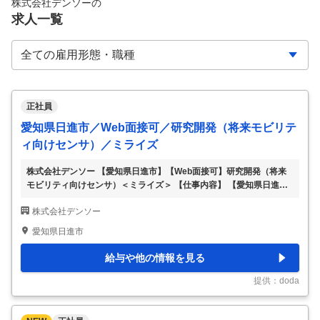
株式会社デンソー
の
求人一覧
正社員
愛知県日進市／Web面接可／研究開発（将来モビリテ
ィ向けセンサ）／ミライズ
株式会社デンソー 【愛知県日進市】【Web面接可】研究開発（将来
モビリティ向けセンサ）＜ミライズ＞ 【仕事内容】 【愛知県日進
市】【Web面接可】研究開発（将来モビリティ向けセンサ）＜ミライ
株式会社デンソー
ズ＞ 【具体的な仕事内容】 ■業務内容： 将来モビリティ向けセンサ
の研究開発（電池監視センサ、慣性センサ、生体センサなど） ・市
愛知県日進市
場／システムの動向や競合の製品＆技術分析 ・センサの企画＆仕様
検討 ・センサの研究開発の推進 ■在籍出向 株式会社デンソーの社員
給与や他の情報を見る
として株式会社ミライズ テクノロジーズに出向頂きます。 ∟特徴：
（1）TOYOTAとDENSOから研究開発を請け負っており、100％DEN
提供：doda
SO社員で構成
…