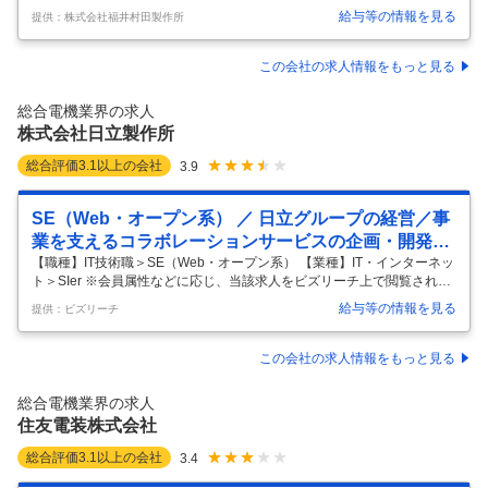
視野でキャリアを築ける★最新技術であるAIやスマートファクトリーを
給与等の情報を見る
提供：株式会社福井村田製作所
導入！先進的なスキルを習得できる★入社1～2年で役職登用実績あり！
募集要項 【雇用形態】 正社員 【給与】 月給 274,000円～383,000円 ※
基本給＋交替勤務手当＋深夜勤務手当(別途時間外手当、その他諸手当あ
この会社の求人情報をもっと見る
り) ◇基本給：214,000円～314,700円 ◇交替勤務手当：42,300円～42,3
00円 ◇深夜勤務手当：17,800円～26,000円 ◇賞与年2回(6月、1
…
総合電機業界の求人
株式会社日立製作所
総合評価
3.1
以上の会社
3.9
SE（Web・オープン系） ／ 日立グループの経営／事
業を支えるコラボレーションサービスの企画・開発の
技術的取り纏め
【職種】IT技術職＞SE（Web・オープン系） 【業種】IT・インターネッ
ト＞SIer ※会員属性などに応じ、当該求人をビズリーチ上で閲覧された
際に内容が異なる場合があります 【配属組織名】 ＩＴデジタル統括本部
給与等の情報を見る
提供：ビズリーチ
グローバルソリューション第２本部ワークスペースソリューション部
【配属組織について（概要・ミッション）】 ITデジタル統括本部は、日
立グループ30万人以上のユーザに対しITソリューションの開発と提供を
この会社の求人情報をもっと見る
通じて、日立グループの成長を支えています。 その中でもワークスペー
スソリューション部は、日立グループのグローバル戦略の推進に活用す
総合電機業界の求人
るコラボレーション/コミュニケーション基盤のサービス企画
…
住友電装株式会社
総合評価
3.1
以上の会社
3.4