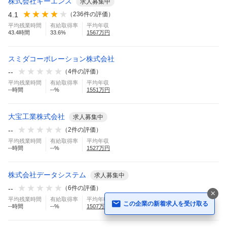
株式会社キーエンス
求人募集中
4.1
（
236
件の評価）
平均残業時間
有給取得率
平均年収
43.4
時間
33.6
%
1567
万円
スミダコーポレーション株式会社
--
（
4
件の評価）
平均残業時間
有給取得率
平均年収
--
時間
--
%
1551
万円
大宝工業株式会社
求人募集中
--
（
2
件の評価）
平均残業時間
有給取得率
平均年収
--
時間
--
%
1527
万円
株式会社データシステム
求人募集中
--
（
6
件の評価）
平均残業時間
有給取得率
平均年収
この企業の新着求人を受け取る
--
時間
--
%
1507
万円