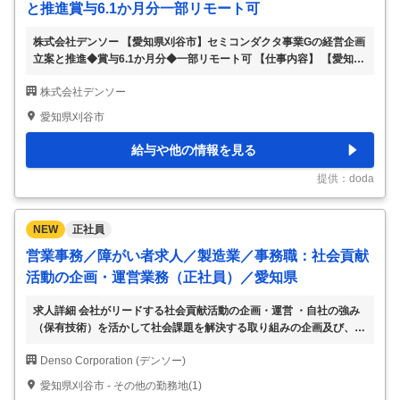
と推進賞与6.1か月分一部リモート可
株式会社デンソー 【愛知県刈谷市】セミコンダクタ事業Gの経営企画
立案と推進◆賞与6.1か月分◆一部リモート可 【仕事内容】 【愛知県
刈谷市】セミコンダクタ事業Gの経営企画立案と推進◆賞与6.1か月分
株式会社デンソー
◆一部リモート可 【具体的な仕事内容】 ※事業創出、事業計画ある
いは原価管理に関する基礎・初級知識をお持ちの方歓迎※ 電動化を中
愛知県刈谷市
心とした半導体事業について、私たちと一緒に世界と伍して戦ってい
くチャレンジをしていただける志を持った方を求めています ■採用背
給与や他の情報を見る
景： ◇自動車を中心としたモビリティの電動化によるカーボンニュ
ートラルの加速、交通事故ゼロに向けたクルマの高度化が進む中で、
提供：doda
当事業は、パワー半導体や
…
NEW
正社員
営業事務／障がい者求人／製造業／事務職：社会貢献
活動の企画・運営業務（正社員）／愛知県
求人詳細 会社がリードする社会貢献活動の企画・運営 ・自社の強み
（保有技術）を活かして社会課題を解決する取り組みの企画及び、実
行に向けたプロジェクト推進 ・既存施策の運営・カイゼン、各種情
Denso Corporation (デンソー)
報発信 ・各種資料（会議資料、報告資料等）の作成、意思決定者へ
の説明・報告 ・社内外の関係者（社員・社外団体・行政等）との連
愛知県刈谷市 - その他の勤務地(1)
絡・調整 志ある社員のアクションを後押しする施策の企画・運営 ・