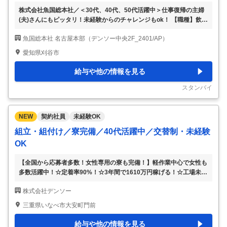
株式会社魚国総本社／＜30代、40代、50代活躍中＞仕事復帰の主婦
(夫)さんにもピッタリ！未経験からのチャレンジもok！ 【職種】飲
食・フード／給食調理員／アルバイト・パート 1日4時間から／週1日
魚国総本社 名古屋本部（デンソー中央2F_2401/AP）
から 【シフト1】09:30〜13:30（月、火、水、木、金） 時給1140円
※シフト相談OK ※09:30～13:30（実働4.0H） 平日のみ週1日～勤務
愛知県刈谷市
OK（祝日を含む） シフトに関しましてはお気軽にご相談ください ※
時給1140円 前職での経験・技能により時給に加算あり 【店舗住所】
給与や他の情報を見る
愛知県刈谷市昭和町1-1 【最寄駅】刈谷駅 8分／逢妻駅 18分／重原駅
19分／刈谷市駅 21分／野田新町
…
スタンバイ
NEW
契約社員
未経験OK
組立・組付け／寮完備／40代活躍中／交替制・未経験
OK
【全国から応募者多数！女性専用の寮も完備！】軽作業中心で女性も
多数活躍中！☆定着率90%！☆3年間で1610万円稼げる！☆工場未経
験者もOK！【世界的大手デンソー期間工募集】 [業種] 車・バイク・
株式会社デンソー
重機系 [職種] 組立・組付け:検品・検査・調整:その他軽作業・物流・
配送 [仕事内容] ・・・♪・・・・・・・♪ ＼女性活躍中！定着率90％
三重県いなべ市大安町門前
／ あなたが活躍できるように 育児や仕事の相談も、 気軽にできる安
心の職場環境です！ ・・・♪・・・・・・・♪ 自動車部品などの製造
給与や他の情報を見る