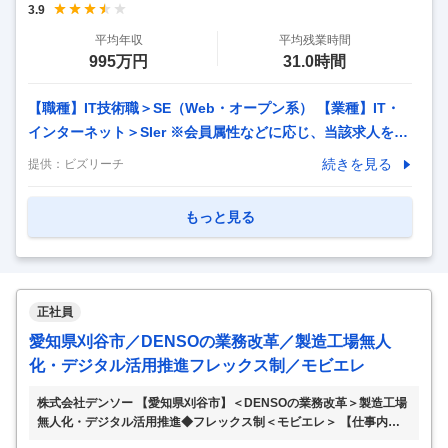
3.9
業務、データ入力などを担当。 ■社外向け業務 営業が不在の
平均年収
平均残業時間
際の問い合わせ対応や 来客時の応対など、 社
…
995万円
31.0時間
【職種】IT技術職＞SE（Web・オープン系） 【業種】IT・
インターネット＞SIer ※会員属性などに応じ、当該求人をビ
ズリーチ上で閲覧された際に内容が異なる場合があります
続きを見る
提供：
ビズリーチ
【配属組織名】 ＩＴデジタル統括本部 グローバルソリュー
ション第２本部ワークスペースソリューション部 【配属組織
もっと見る
について（概要・ミッション）】 ITデジタル統括本部は、日
立グループ30万人以上のユーザに対しITソリューションの開
発と提供を通じて、日立グループの成長を支えています。 そ
の中でもワークスペースソリューション部は、日立グループ
正社員
のグローバル戦略の推進に活用するコラボレーション/コミュ
愛知県刈谷市／DENSOの業務改革／製造工場無人
ニケーション基盤のサービス企画
…
化・デジタル活用推進フレックス制／モビエレ
株式会社デンソー 【愛知県刈谷市】＜DENSOの業務改革＞製造工場
無人化・デジタル活用推進◆フレックス制＜モビエレ＞ 【仕事内
容】 【愛知県刈谷市】＜DENSOの業務改革＞製造工場無人化・デジ