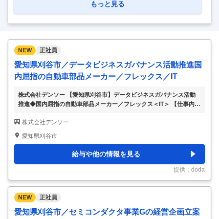
もっと見る
8万人以上、グローバルに事業を展開しています。 事業領域
は「産業用車両」「物流ソリューション」「完成車」「自動
車部品」「織機」と多岐に渡り、世界トップクラスのシェア
を誇る製品を多数有しています。 特に今回募集をかけており
NEW
正社員
ますトヨタL&Fカンパニーでは、お客様の物流の自動化・省
愛知県刈谷市／データビジネスガバナンス活動推進国
人化をサポートする物流機器・システムな
…
内屈指の自動車部品メーカー／フレックス／IT
株式会社デンソー 【愛知県刈谷市】データビジネスガバナンス活動
推進◆国内屈指の自動車部品メーカー／フレックス＜IT＞ 【仕事内
容】 【愛知県刈谷市】データビジネスガバナンス活動推進◆国内屈
株式会社デンソー
指の自動車部品メーカー／フレックス＜IT＞ 【具体的な仕事内容】
～在宅勤務可／世界トップクラスの自動車部品メーカー・世界35ヶ国
愛知県刈谷市
の国と地域で事業展開～ ■業務内容： コネクティッドカー、SDV（S
oft Defined Vehicle）、モビリティサービス等、グローバルで新しい
給与や他の情報を見る
サービスを展開するためには、通信やデータに関する法規制へ対応や
ガバナンスが非常に大切です。 環境の変化に柔軟に対応でき、自身
提供：doda
の担当領
…
NEW
正社員
愛知県刈谷市／セミコンダクタ事業Gの経営企画立案