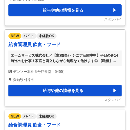
知県刈谷市昭和町1-1 ■ 給与詳細 給食スタッフ：時給1,350円 ■ 企業P
R 【求める人材】 未経験OK ※日本語レベルN3以上の方OK 【待遇】
給与や他の情報を見る
各種社会保険あり 食事控除あり 交通費支給（上限月3万円迄） 有給
休暇 制服貸与
…
スタンバイ
NEW
バイト
未経験OK
給食調理員 飲食・フード
エームサービス株式会社／【主婦(夫)・シニア活躍中中】平日のみ14
時迄のお仕事！家庭と両立しながら無理なく働けます◎ 【職種】飲
食・フード／給食調理員／アルバイト・パート 【勤務時間】 (1)09：
デンソー本社５号館食堂（5455）
00～14：00（休憩なし） ★短時間（4h～）・扶養内勤務可！ 【勤務
日数】 週3日～OK ★土日お休みです ★祝日は勤務あり ＊シフトはお
愛知県刈谷市
気軽にご相談ください＊ 時給1150円 【店舗住所】愛知県刈谷市昭和
町１－１ 5号館7階 【最寄駅】刈谷駅 6分／重原駅 17分／逢妻駅 21
給与や他の情報を見る
分／刈谷市駅 22分／野田新町駅 28分 【お仕事内容】調理師や栄養士
が作るメニューの盛り付け・提供（接客サービス）な
…
スタンバイ
NEW
バイト
未経験OK
給食調理員 飲食・フード