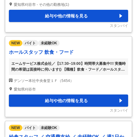
内問い合わせ対応（ルール・手続き等の一次対応） ・外部機関（委
愛知県刈谷市 - その他の勤務地(1)
託先・協力会社等）との事務的な連携・書類対応 ・研究開発業務に
関わる各種手続き（申請・登録・管理）の対応 ・業務の効率化・標
給与や他の情報を見る
準化に向けた改善活動への参画 ・拠点運営に関わる庶務業務全般
（備品管理、環境整備 等） 業務のやりがい 研究開発に関わるデータ
スタンバイ
管理、資料作成、文書管理、会議運営補
…
NEW
バイト
未経験OK
ホールスタッフ 飲食・フード
エームサービス株式会社／【17:30~19:00】時間帯大募集中!!! 実働時
間の希望は面接時に伺います() 【職種】飲食・フード／ホールスタッ
フ／アルバイト・パート 【勤務時間】 例❶)17:30～19:30 2時間/日：
デンソー本社中央食堂１Ｆ（5454）
短時間も歓迎！ 例❷)16:00～20:00 4時間/日：長時間も歓迎！ ※勤務
時間は調整可能です。面接時等にお伺いします♪ ※昼から働きたい。
愛知県刈谷市
長く働きたい。等もご相談ください♪ ※休憩：6時間以上は45分、8時
間以上は60分 【勤務日数】 週3日～OK 週5日働ける方も活躍中！社
給与や他の情報を見る
会保険完備！ ★土日休み（トヨタカレンダー） 【お仕事内容】 社員
食堂の食器洗浄、片付け、清掃
…
スタンバイ
NEW
バイト
未経験OK
給食スタッフ ／ 交通費支給 ／ 未経験OK ／ 週1日か