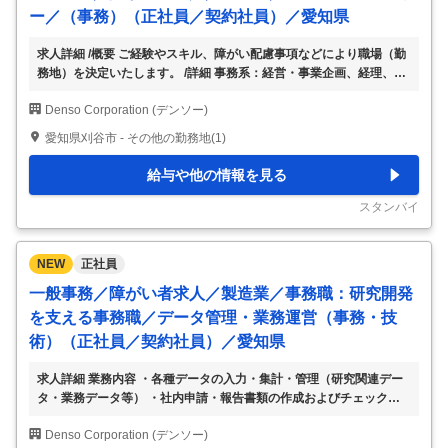
ー／（事務）（正社員／契約社員）／愛知県
求人詳細 /概要 ご経験やスキル、障がい配慮事項などにより職場（勤
務地）を決定いたします。 /詳細 事務系：経営・事業企画、経理、人
事・総務、法務、営業、物流管理 等 技術系：研究、開発、設計、生
Denso Corporation (デンソー)
産技術、システム、生産技術、品質管理 等 ※従事すべき業務の変更
の範囲：当社HPに記載の事業領域 【備考】 カジュアル面談や面接を
愛知県刈谷市 - その他の勤務地(1)
通して相互理解を深め、ご経験やキャリアを考慮しポジションを調整
します 【業務内容の変更範囲】 会社の定める業務 【就業場所の変更
給与や他の情報を見る
範囲】 会社の定める場所 【就業場所の候補地】 ① 本社:〒448-8661
愛知県刈谷市昭和町1-1 ② 安城製作所:〒〒446-8511 愛
…
スタンバイ
NEW
正社員
一般事務／障がい者求人／製造業／事務職：研究開発
を支える事務職／データ管理・業務運営（事務・技
術）（正社員／契約社員）／愛知県
求人詳細 業務内容 ・各種データの入力・集計・管理（研究関連デー
タ・業務データ等） ・社内申請・報告書類の作成およびチェック、
進捗管理 ・技術資料・関連文書の整理、電子化、文書管理 ・会議体
Denso Corporation (デンソー)
（研究テーマ会議等）の運営補助（資料準備、議事録作成等） ・社