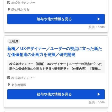
株式会社デンソー
タル活用推進◆フレックス制＜モビエレ＞ 【具体的な仕事内容】 ～2
030年までの設備投資額2.2兆円／在宅勤務有～ ■業務内容 善明南新
愛知県刈谷市
工場をはじめとする工場の無人化・遠隔制御化技術・デジタル技術開
発推進をお任せします。 将来のモノづくりのあり方に興味を持ち、
給与や他の情報を見る
革新的な製造・工場DX（デジタルトランスフォーメーション）の最
前線で活躍する仲間を募集しています。一緒に挑戦し、未来の工場を
提供：doda
作りましょう。 ＜具体例
…
正社員
新橋／ UXデザイナー／ユーザーの視点に立った新た
な価値創造の企画力を発揮／研究開発
株式会社デンソー 【新橋】 UXデザイナー｜ユーザーの視点に立った
新たな価値創造の企画力を発揮＜研究開発＞ 【仕事内容】 【新橋】
UXデザイナー｜ユーザーの視点に立った新たな価値創造の企画力を
株式会社デンソー
発揮＜研究開発＞ 【具体的な仕事内容】 ■業務内容： ◇UXリサー
チ・研究 ・市場動向やVOC調査の結果から課題を導出、オポチュニ
東京都港区
ティの定義 ・人間工学または心理学視点からのユーザー研究 ◇UXコ
ンセプト開発 ・クルマのデジタル化を捉えた次世代のクルマのUX戦
給与や他の情報を見る
略立案 ・車内外のサービスと連携したクルマの体験の全体設計 ・社
会イノベーションに寄与するモビリティのコンセプト立案 ◇UXデザ
提供：doda
イン開発 ・デザイ
…