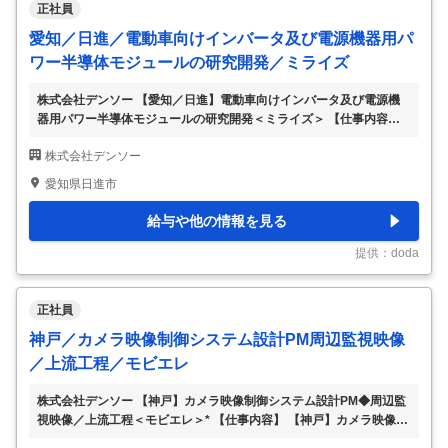
正社員
愛知／日進／電動車向けインバータ及び電源機器用パ
ワー半導体モジュールの研究開発／ミライズ
株式会社デンソー 【愛知／日進】電動車向けインバータ及び電源機
器用パワー半導体モジュールの研究開発＜ミライズ＞ 【仕事内容】
【愛知／日進】電動車向けインバータ及び電源機器用パワー半導体モ
株式会社デンソー
ジュールの研究開発＜ミライズ＞ 【具体的な仕事内容】 ～先端の車
載半導体研究に関わる仕事／尖った技術を持つ個性豊かなメンバー多
愛知県日進市
数／車載半導体グローバルメーカー～ ■業務内容 電気自動車やハイブ
リッド車などに不可欠な次世代パワーエレクトロニクス製品における
給与や他の情報を見る
パワー半導体モジュールの要素技術研究開発 ・接合・接着材料・プ
ロセス開発 ・放熱材料・構造開発、熱設計 ・多層配線基板材料・プ
提供：doda
ロセス開発 ・パッケージレイアウ
…
正社員
神戸／カメラ映像制御システム設計PM周辺監視映像
／上流工程／モビエレ
株式会社デンソー 【神戸】カメラ映像制御システム設計PM◆周辺監
視映像／上流工程＜モビエレ＞* 【仕事内容】 【神戸】カメラ映像制
御システム設計PM◆周辺監視映像／上流工程＜モビエレ＞* 【具体的