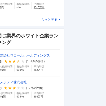
均残業時間
有給取得率
平均年収
時間
--
%
1313
万円
もっと見る
同じ業界のホワイト企業ラン
キング
株式会社ワコールホールディングス
.6
（
151
件の評価）
均残業時間
有給取得率
平均年収
0
時間
90.0
%
452
万円
帝人テディ株式会社
.3
（
12
件の評価）
均残業時間
有給取得率
平均年収
5
時間
97.5
%
393
万円