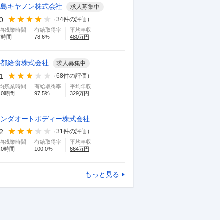
福島キヤノン株式会社
求人募集中
.0
（
34
件の評価）
均残業時間
有給取得率
平均年収
7
時間
78.6
%
480
万円
東都給食株式会社
求人募集中
.1
（
68
件の評価）
均残業時間
有給取得率
平均年収
.0
時間
97.5
%
329
万円
ホンダオートボディー株式会社
.2
（
31
件の評価）
均残業時間
有給取得率
平均年収
.0
時間
100.0
%
664
万円
もっと見る