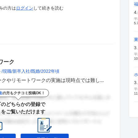
みの方は
ログイン
して
続きを読む
4
平
5.
3
価
平
10
ワーク
ト
現職
新卒入社
既婚
2022年頃
クやリモートワークの実施は現時点では難し...
3
平
生
の方もクチコミ投稿OK！
11
下のどちらかの登録で
きをご覧いただけます