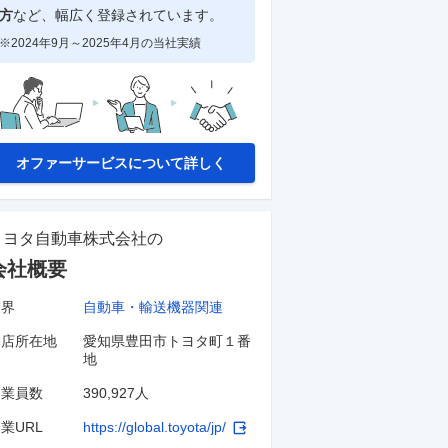
方
など、幅広く登録されています。
※2024年9月～2025年4月の当社実績
オファーサービスについて詳しく
トヨタ自動車株式会社
の
会社概要
業界
自動車・輸送機器関連
本店所在地
愛知県豊田市トヨタ町１番
地
従業員数
390,927人
業URL
https://global.toyota/jp/