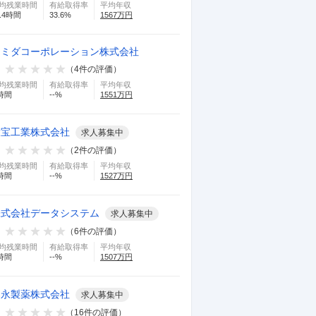
均残業時間
有給取得率
平均年収
.4
時間
33.6
%
1567
万円
スミダコーポレーション株式会社
（
4
件の評価）
均残業時間
有給取得率
平均年収
時間
--
%
1551
万円
大宝工業株式会社
求人募集中
（
2
件の評価）
均残業時間
有給取得率
平均年収
時間
--
%
1527
万円
株式会社データシステム
求人募集中
（
6
件の評価）
均残業時間
有給取得率
平均年収
時間
--
%
1507
万円
湧永製薬株式会社
求人募集中
（
16
件の評価）