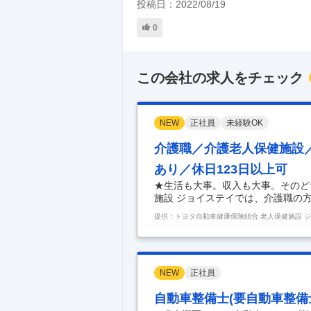
投稿日：
2022/08/19
0
この会社の求人をチェック
NEW
正社員
未経験OK
介護職／介護老人保健施設／
あり／休日123日以上可
★生活も大事。収入も大事。そのど
施設 ジョイステイでは、介護職の方
制度が整っているため無理なく頑張り
提供：トヨタ自動車健康保険組合 老人保健施設 
場で利用者様と丁寧に寄り添えます
緒に進めます。 ◆ 不安は"その日
化。声を掛け合う環境です。 ◆ 
◆ 日勤のみ／夜勤回数の相談OK。
NEW
正社員
※
…
自動車整備士(要自動車整備