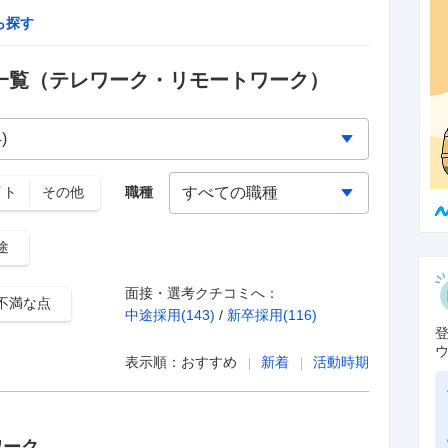
ら探す
一覧
（テレワーク・リモートワーク）
イト
その他
職種
途
面接・選考クチコミへ：
不満な点
中途採用(
143
)
/
新卒採用(
116
)
表示順：
おすすめ
新着
活動時期
価
ワーク