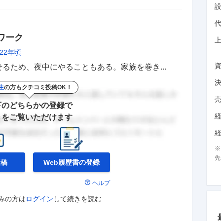
価
ワーク
022年頃
るため、夜中にやることもある。家族を巻き...
生
の方もクチコミ投稿OK！
下のどちらかの登録で
きをご覧いただけます
先
投稿
Web履歴書の
登録
ヘルプ
みの方は
ログイン
して
続きを読む