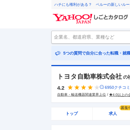
ハチにも権利がある？ ペルーの新しいルー
5つの質問で自分に合った転職・就
トヨタ自動車株式会社
の
4.2
6950
クチコ
自動車・輸送機器関連業界上位
4.0以上の
募集
トップ
求人