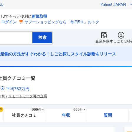
ル
Yahoo! JAPAN
IDでもっと便利に
新規取得
ログイン
ヤフーショッピングなら「毎日5％」おトク
企業を探す
しごとQA
職活動の方法がすぐわかる！しごと探しスタイル診断をリリース
社員クチコミ一覧
ミ
平均
763
万円
リモートワーク可の企業
企業
中
999件~
999件~
社員クチコミ
年収
質問