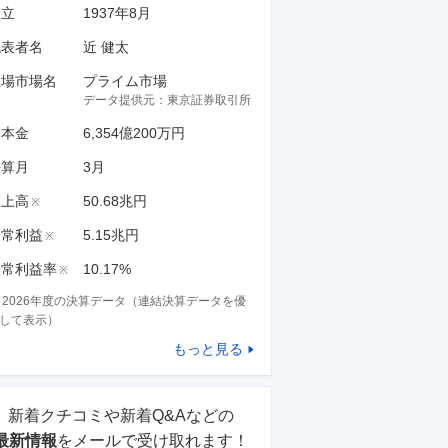
設立
1937年8月
代表者名
近 健太
上場市場名
プライム市場
データ提供元：
東京証券取引所
資本金
6,354億200万円
決算月
3
月
売上高
50.68兆円
※
経常利益
5.15兆円
※
経常利益率
10.17%
※
※
2026
年度の決算データ（連結決算データを優
して表示）
もっと見る
新着クチコミや新着Q&Aなどの
最新情報
をメールで受け取れます！