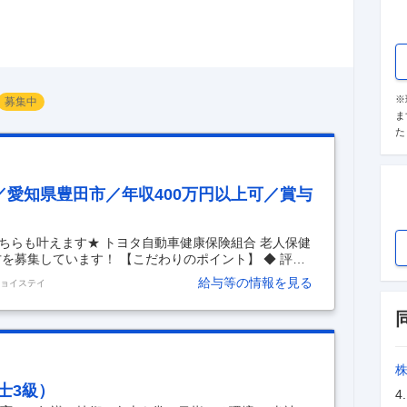
※
募集中
ま
た
愛知県豊田市／年収400万円以上可／賞与
ちらも叶えます★ トヨタ自動車健康保険組合 老人保健
を募集しています！ 【こだわりのポイント】 ◆ 評価
次第で収入アップ！ ◆ 未経験◎ 研修が充実した現
給与等の情報を見る
ジョイステイ
。 ◆ 新人を一人にしない体制です。できることから一
"のうちに相談できる雰囲気です。 ◆ チームで支える文
成長を実感できる現場で、経験幅が自然に広がります。
 ◆ 残業は少なめ、予定が崩れにくくワークバランス◎
士3級）
4