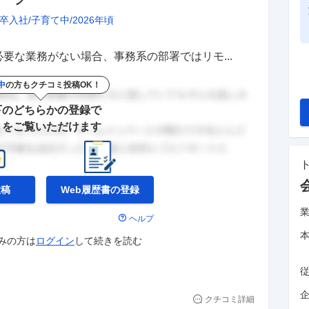
卒入社
子育て中
2026年頃
要な業務がない場合、事務系の部署ではリモ...
中
の方もクチコミ投稿OK！
下のどちらかの登録で
きをご覧いただけます
投稿
Web履歴書の
登録
ヘルプ
みの方は
ログイン
して
続きを読む
企
クチコミ詳細