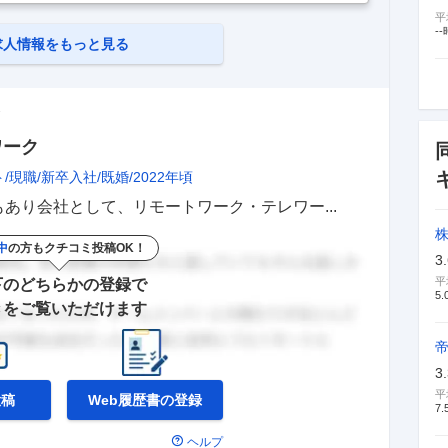
残業20h+深夜35h+時間帯手当込) ＜手当＞ ・特別手当入社
平
00円 ・食費補助従業員食堂 (寮食堂含む) での毎月の喫食
--
求人情報をもっと見る
価
ワーク
ト
現職
新卒入社
既婚
2022年頃
あり会社として、リモートワーク・テレワー...
中
の方もクチコミ投稿OK！
3
平
下のどちらかの登録で
5.
きをご覧いただけます
3
平
投稿
Web履歴書の
登録
7.
ヘルプ