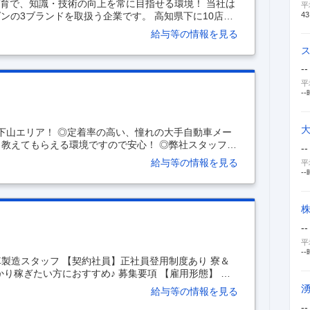
教育で、知識・技術の向上を常に目指せる環境！ 当社は
平
43
ゲンの3ブランドを取扱う企業です。 高知県下に10店舗
で、サービス技術の向上に特に力を入れてきました。 今
給与等の情報を見る
を支える柱と言える存在です。 社会的に安全性への意
るべく増員募集を行ないます！ 現在、労働環境の整備
の取りやすい環境を目指しています。 これまでの経験
--
緒に働きませんか？ チームワーク抜群！和気藹々とした
平
--
始！下山エリア！ ◎定着率の高い、憧れの大手自動車メー
り教えてもらえる環境ですので安心！ ◎弊社スタッフさ
--
事務職 【業界】：オフィス 【歓迎する方】 未経験・初
給与等の情報を見る
平
・主夫活躍中、ミドル(40代~)活躍中、新卒・第二新卒歓
--
車両企画開発業務 ・仕様書の作成 ・指示書の作成 ・競合車
報告書作成（エクセル、パワーポイント使用） ・検討
試作出図案内書、特定調達システム使用）
…
--
平
--
製造スタッフ 【契約社員】正社員登用制度あり 寮＆
おすすめ♪ 募集要項 【雇用形態】 契
6,000円 基本日給 ・10800円～11600円 ・11800円
給与等の情報を見る
00円 (30ヵ月～35ヵ月満了経験者) ＜月収例＞ 月収306
--