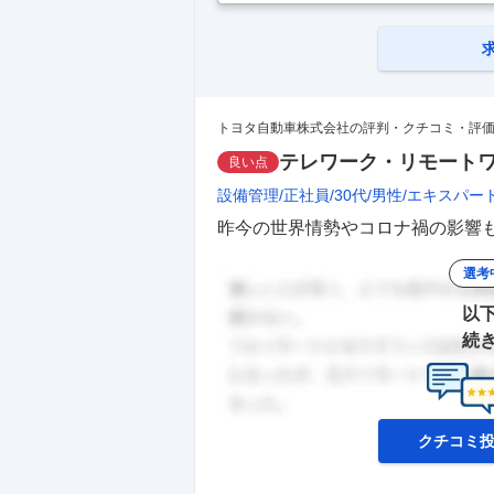
000円～329360円/入社1年目 (
時200000円・入社6ヵ月後4000
…
トヨタ自動車株式会社の評判・クチコミ・評
テレワーク・リモート
良い点
設備管理
正社員
30代
男性
エキスパー
昨今の世界情勢やコロナ禍の影響も
選考
以
続
クチコミ