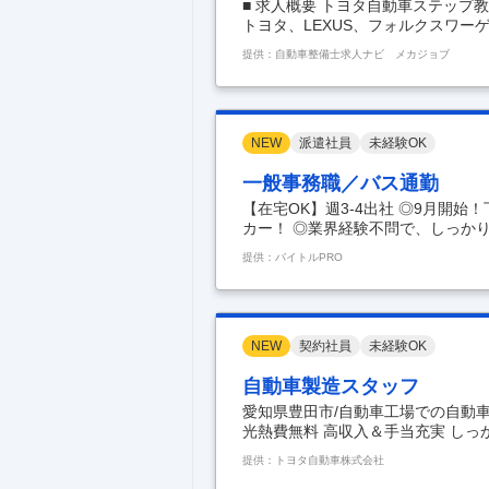
■ 求人概要 トヨタ自動車ステップ
トヨタ、LEXUS、フォルクスワー
を展開し、創業77年の歴史のなか
提供：自動車整備士求人ナビ メカジョブ
回募集する整備部門は、当社の事業
識が高まる中、整備部門の強化を図
を進める中で残業時間の削減、休日
を活かし“トヨタ”の一員として一
雰囲気です。
…
NEW
派遣社員
未経験OK
一般事務職／バス通勤
【在宅OK】週3-4出社 ◎9月開
カー！ ◎業界経験不問で、しっか
んも活躍されてます 【職種】 一般
提供：バイトルPRO
心者OK、経験者優遇、主婦(ママ)
迎 【仕事内容】 ・GR SPORT
情報の収集 ・競合車情報の分析 ・
に必要な部品等の手配、発注作業（
NEW
契約社員
未経験OK
自動車製造スタッフ
愛知県豊田市/自動車工場での自動車
光熱費無料 高収入＆手当充実 しっかり稼ぎたい方に
約社員 【給与】 月給 207,400円～39
提供：トヨタ自動車株式会社
(18ヵ月～23ヵ月満了経験者) ・120