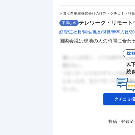
トヨタ自動車株式会社の評判・クチコミ・評
テレワーク・リモート
不満な点
経理
正社員
男性
係長
現職
新卒入社
2
国際会議は現地の人の時間に合わせ
就活
以
続
クチコミ
投稿・登録済