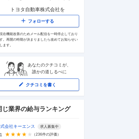
トヨタ自動車株式会社
を
フォローする
現在機能改善のためメール配信を一時停止しており
す。再開の時期が決まりましたら改めてお知らせい
します。
あなたのクチコミが、
誰かの道しるべに
クチコミを書く
同じ業界の給与ランキング
株式会社キーエンス
求人募集中
.1
（
236
件の評価）