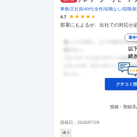
事務
正社員
40代
女性
役職なし
現職
新
4.7
部署にもよるが、出社での対応が必
選考
以
続
クチコミ
投稿・登録済
投稿日：
2026/07/28
0