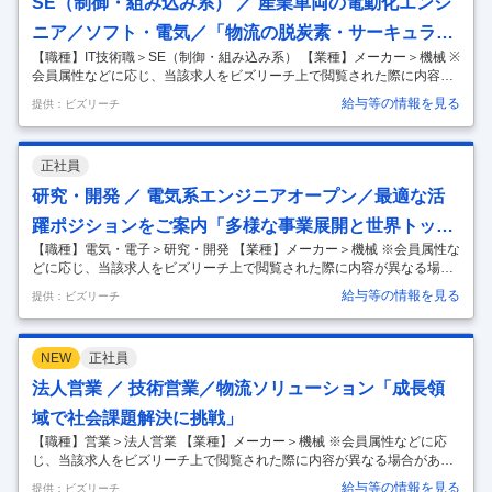
SE（制御・組み込み系） ／ 産業車両の電動化エンジ
ニア／ソフト・電気／「物流の脱炭素・サーキュラー
【職種】IT技術職＞SE（制御・組み込み系） 【業種】メーカー＞機械 ※
エコノミーに貢献」
会員属性などに応じ、当該求人をビズリーチ上で閲覧された際に内容が
異なる場合があります ■豊田自動織機について 株式会社豊田自動織機
給与等の情報を見る
提供：ビズリーチ
は、今年100周年を迎えるトヨタグループの源流企業です。売上高約4.3
兆円、従業員数8万人以上、グローバルに事業を展開しています。 事業
領域は「産業用車両」「物流ソリューション」「完成車」「自動車部
正社員
品」「織機」と多岐に渡り、世界トップクラスのシェアを誇る製品を多
数有しています。 特に今回募集をかけておりますトヨタL&Fカンパニー
研究・開発 ／ 電気系エンジニアオープン／最適な活
では、お客様の物流の自動化・省人化をサポートする物流機器・システ
躍ポジションをご案内「多様な事業展開と世界トップ
ムな
…
【職種】電気・電子＞研究・開発 【業種】メーカー＞機械 ※会員属性な
クラスシェアの技術力」
どに応じ、当該求人をビズリーチ上で閲覧された際に内容が異なる場合
があります ■豊田自動織機について 株式会社豊田自動織機は、今年100
給与等の情報を見る
提供：ビズリーチ
周年を迎えるトヨタグループの源流企業です。売上高約4.3兆円、従業員
数8万人以上、グローバルに事業を展開しています。 事業領域は「産業
用車両」「物流ソリューション」「完成車」「自動車部品」「織機」と
NEW
正社員
多岐に渡り、世界トップクラスのシェアを誇る製品を多数有していま
す。 ■電気系エンジニア募集の背景 現在、当社のあらゆる事業領域にお
法人営業 ／ 技術営業／物流ソリューション「成長領
いて、「電動化」「自動化」「知能化」のニーズが高まっております。
域で社会課題解決に挑戦」
ハー
…
【職種】営業＞法人営業 【業種】メーカー＞機械 ※会員属性などに応
じ、当該求人をビズリーチ上で閲覧された際に内容が異なる場合があり
ます ■豊田自動織機について 株式会社豊田自動織機は、今年100周年を
給与等の情報を見る
提供：ビズリーチ