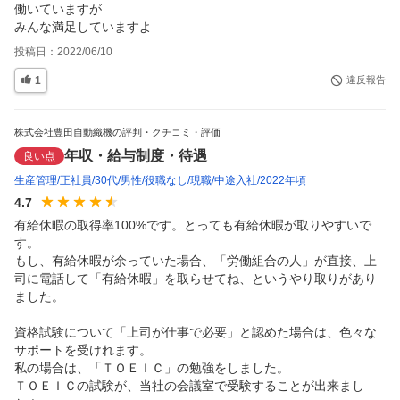
働いていますが

みんな満足していますよ
投稿日：
2022/06/10
1
違反報告
株式会社豊田自動織機の評判・クチコミ・評価
年収・給与制度・待遇
良い点
生産管理
正社員
30代
男性
役職なし
現職
中途入社
2022年頃
4.7
有給休暇の取得率100%です。とっても有給休暇が取りやすいで
す。

もし、有給休暇が余っていた場合、「労働組合の人」が直接、上
司に電話して「有給休暇」を取らせてね、というやり取りがあり
ました。

資格試験について「上司が仕事で必要」と認めた場合は、色々な
サポートを受けれます。

私の場合は、「ＴＯＥＩＣ」の勉強をしました。

ＴＯＥＩＣの試験が、当社の会議室で受験することが出来まし