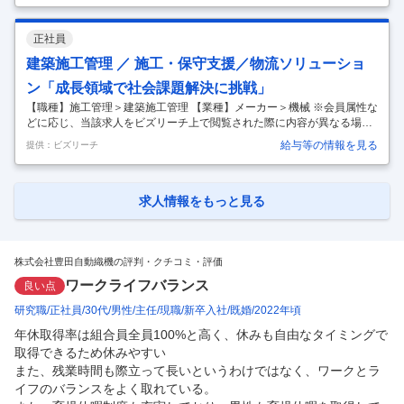
人以上、グローバルに事業を展開しています。 事業領域は「産業用車
両」「物流ソリューション」「完成車」「自動車部品」「織機」と多岐
正社員
に渡り、世界トップクラスのシェアを誇る製品を多数有しています。 本
求人は、そんな当社が現在積極投資・事業拡大を行なっている「物流ソ
建築施工管理 ／ 施工・保守支援／物流ソリューショ
リューション」事業のポジションです。 ■採用の背景 EC市場の拡大が続
ン「成長領域で社会課題解決に挑戦」
く現
…
【職種】施工管理＞建築施工管理 【業種】メーカー＞機械 ※会員属性な
どに応じ、当該求人をビズリーチ上で閲覧された際に内容が異なる場合
があります ■豊田自動織機について 株式会社豊田自動織機は、今年100
給与等の情報を見る
提供：ビズリーチ
周年を迎えるトヨタグループの源流企業です。売上高約4.3兆円、従業員
数8万人以上、グローバルに事業を展開しています。 事業領域は「産業
用車両」「物流ソリューション」「完成車」「自動車部品」「織機」と
多岐に渡り、世界トップクラスのシェアを誇る製品を多数有していま
求人情報をもっと見る
す。 本求人は、そんな当社が現在積極投資・事業拡大を行なっている
「物流ソリューション」事業のポジションです。 ■採用の背景 EC市場の
拡大
…
株式会社豊田自動織機の評判・クチコミ・評価
ワークライフバランス
良い点
研究職
正社員
30代
男性
主任
現職
新卒入社
既婚
2022年頃
年休取得率は組合員全員100%と高く、休みも自由なタイミングで
取得できるため休みやすい

また、残業時間も際立って長いというわけではなく、ワークとラ
イフのバランスをよく取れている。
