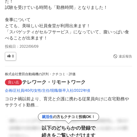
た！

試験を受けている時間も「勤務時間」となりました！

食事について

とても、美味しい社員食堂が利用出来ます！

「スパゲッティがセルフサービス」になっていて、腹いっぱい食
べることが出来ます！
投稿日：
2022/06/09
0
違反報告
株式会社豊田自動織機の評判・クチコミ・評価
テレワーク・リモートワーク
良い点
企画
正社員
40代
女性
主任
現職
新卒入社
2022年頃
コロナ禍以前より、育児と介護に携わる従業員向けに在宅勤務や
サテライト勤務...
就活生
の方もクチコミ投稿OK！
以下のどちらかの登録で
続きをご覧いただけます