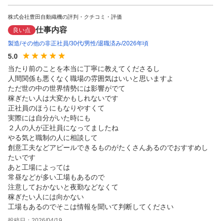
株式会社豊田自動織機の評判・クチコミ・評価
仕事内容
良い点
製造
その他の非正社員
30代
男性
退職済み
2026年頃
5.0
当たり前のことを本当に丁寧に教えてくださるし

人間関係も悪くなく職場の雰囲気はいいと思いますよ

ただ世の中の世界情勢には影響がでて

稼ぎたい人は大変かもしれないです

正社員のほうにもなりやすくて

実際には自分がいた時にも

２人の人が正社員になってましたね

やる気と職制の人に相談して

創意工夫などアピールできるものがたくさんあるのでおすすめし
たいです

あと工場によっては

常昼などが多い工場もあるので

注意しておかないと夜勤などなくて

稼ぎたい人には向かない

工場もあるのでそこは情報を聞いて判断してください
投稿日：
2026/04/19