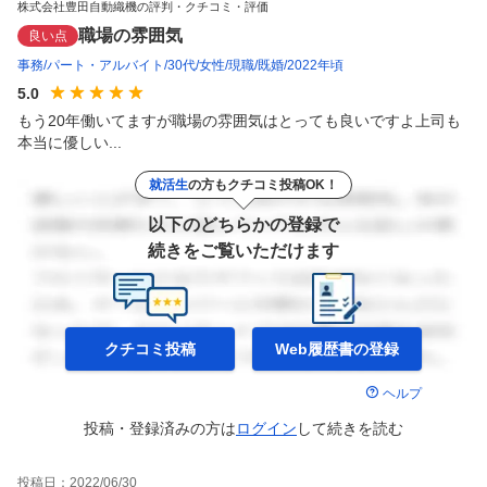
株式会社豊田自動織機の評判・クチコミ・評価
職場の雰囲気
良い点
事務
パート・アルバイト
30代
女性
現職
既婚
2022年頃
5.0
もう20年働いてますが職場の雰囲気はとっても良いですよ上司も
本当に優しい...
就活生
の方もクチコミ投稿OK！
以下のどちらかの登録で
続きをご覧いただけます
クチコミ投稿
Web履歴書の
登録
ヘルプ
投稿・登録済みの方は
ログイン
して
続きを読む
投稿日：
2022/06/30