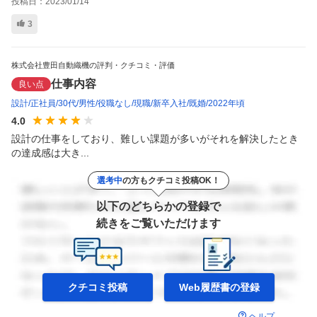
投稿日：
2023/01/14
3
株式会社豊田自動織機の評判・クチコミ・評価
仕事内容
良い点
設計
正社員
30代
男性
役職なし
現職
新卒入社
既婚
2022年頃
4.0
設計の仕事をしており、難しい課題が多いがそれを解決したとき
の達成感は大き...
選考中
の方もクチコミ投稿OK！
以下のどちらかの登録で
続きをご覧いただけます
クチコミ投稿
Web履歴書の
登録
ヘルプ