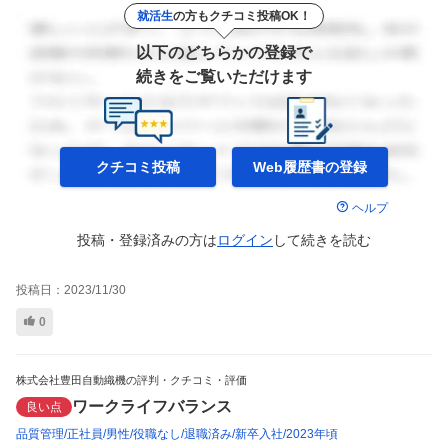
就活生
の方もクチコミ投稿OK！
以下のどちらかの登録で
続きをご覧いただけます
クチコミ投稿
Web履歴書の
登録
ヘルプ
投稿・登録済みの方は
ログイン
して
続きを読む
投稿日：
2023/11/30
0
株式会社豊田自動織機の評判・クチコミ・評価
ワークライフバランス
良い点
品質管理
正社員
男性
役職なし
退職済み
新卒入社
2023年頃