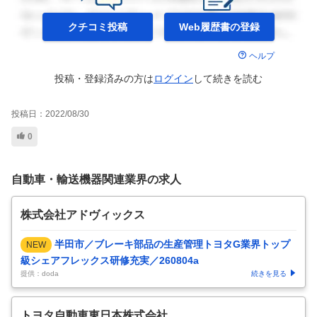
クチコミ投稿
Web履歴書の
登録
ヘルプ
投稿・登録済みの方は
ログイン
して
続きを読む
投稿日：
2022/08/30
0
自動車・輸送機器関連業界の求人
株式会社アドヴィックス
半田市／ブレーキ部品の生産管理トヨタG業界トップ
NEW
級シェアフレックス研修充実／260804a
提供：doda
続きを見る
トヨタ自動車東日本株式会社