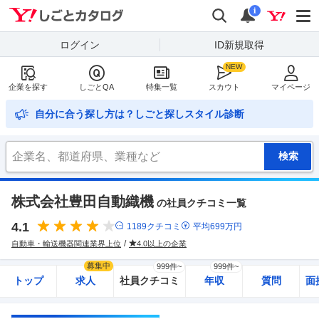
Yahoo!しごとカタログ
検索
通知
i
ログイン
ID新規取得
企業を探す
しごとQA
特集一覧
スカウト
マイページ
自分に合う探し方は？しごと探しスタイル診断
株式会社豊田自動織機
の社員クチコミ一覧
4.1
1189
クチコミ
平均
699
万円
自動車・輸送機器関連業界上位
4.0以上の企業
募集中
999件~
999件~
トップ
求人
社員クチコミ
年収
質問
面