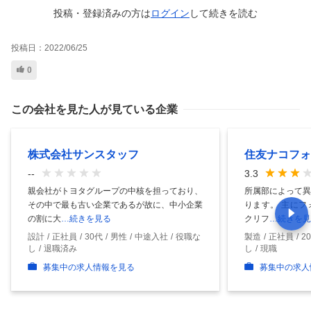
投稿・登録済みの方は
ログイン
して
続きを読む
投稿日：
2022/06/25
0
この会社を見た人が見ている企業
株式会社サンスタッフ
住友ナコフォ
--
3.3
親会社がトヨタグループの中核を担っており、
所属部によって異
その中で最も古い企業であるが故に、中小企業
ります。 主にフ
の割に大
…続きを見る
クリフ
…続きを見
設計
正社員
30代
男性
中途入社
役職な
製造
正社員
2
し
退職済み
し
現職
募集中の求人情報を見る
募集中の求人