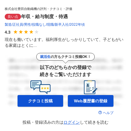
株式会社豊田自動織機の評判・クチコミ・評価
年収・給与制度・待遇
良い点
製造
正社員
男性
役職なし
現職
新卒入社
2022年頃
4.3
現在も働いています。福利厚生がしっかりしていて、子どもがい
る家庭はとくに...
就活生
の方もクチコミ投稿OK！
以下のどちらかの登録で
続きをご覧いただけます
クチコミ投稿
Web履歴書の
登録
ヘルプ
投稿・登録済みの方は
ログイン
して
続きを読む