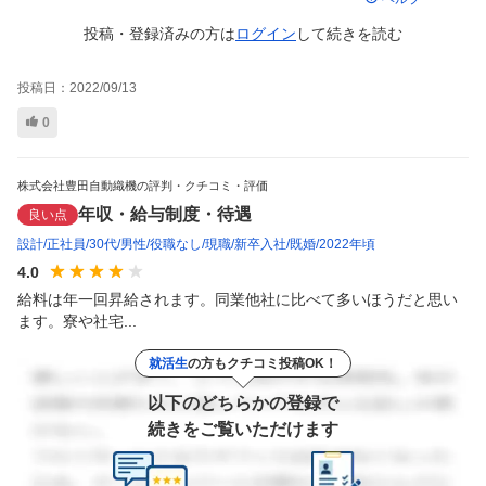
投稿・登録済みの方は
ログイン
して
続きを読む
投稿日：
2022/09/13
0
株式会社豊田自動織機の評判・クチコミ・評価
年収・給与制度・待遇
良い点
設計
正社員
30代
男性
役職なし
現職
新卒入社
既婚
2022年頃
4.0
給料は年一回昇給されます。同業他社に比べて多いほうだと思い
ます。寮や社宅...
就活生
の方もクチコミ投稿OK！
以下のどちらかの登録で
続きをご覧いただけます