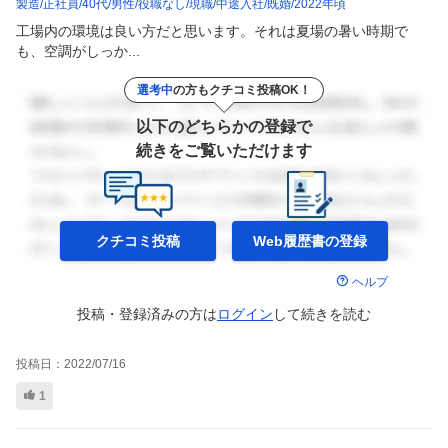
製造
正社員
40代
男性
役職なし
現職
中途入社
既婚
2022年頃
工場内の環境は良い方だと思います。それは夏場の暑い時期で
も、空調がしっか...
選考中
の方もクチコミ投稿OK！
以下のどちらかの登録で
続きをご覧いただけます
クチコミ投稿
Web履歴書の
登録
ヘルプ
投稿・登録済みの方は
ログイン
して
続きを読む
投稿日：
2022/07/16
1