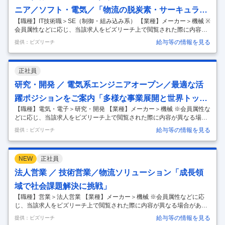
ニア／ソフト・電気／「物流の脱炭素・サーキュラー
【職種】IT技術職＞SE（制御・組み込み系） 【業種】メーカー＞機械 ※
エコノミーに貢献」
会員属性などに応じ、当該求人をビズリーチ上で閲覧された際に内容が
異なる場合があります ■豊田自動織機について 株式会社豊田自動織機
給与等の情報を見る
提供：ビズリーチ
は、今年100周年を迎えるトヨタグループの源流企業です。売上高約4.3
兆円、従業員数8万人以上、グローバルに事業を展開しています。 事業
領域は「産業用車両」「物流ソリューション」「完成車」「自動車部
正社員
品」「織機」と多岐に渡り、世界トップクラスのシェアを誇る製品を多
数有しています。 特に今回募集をかけておりますトヨタL&Fカンパニー
研究・開発 ／ 電気系エンジニアオープン／最適な活
では、お客様の物流の自動化・省人化をサポートする物流機器・システ
躍ポジションをご案内「多様な事業展開と世界トップ
ムな
…
【職種】電気・電子＞研究・開発 【業種】メーカー＞機械 ※会員属性な
クラスシェアの技術力」
どに応じ、当該求人をビズリーチ上で閲覧された際に内容が異なる場合
があります ■豊田自動織機について 株式会社豊田自動織機は、今年100
給与等の情報を見る
提供：ビズリーチ
周年を迎えるトヨタグループの源流企業です。売上高約4.3兆円、従業員
数8万人以上、グローバルに事業を展開しています。 事業領域は「産業
用車両」「物流ソリューション」「完成車」「自動車部品」「織機」と
NEW
正社員
多岐に渡り、世界トップクラスのシェアを誇る製品を多数有していま
す。 ■電気系エンジニア募集の背景 現在、当社のあらゆる事業領域にお
法人営業 ／ 技術営業／物流ソリューション「成長領
いて、「電動化」「自動化」「知能化」のニーズが高まっております。
域で社会課題解決に挑戦」
ハー
…
【職種】営業＞法人営業 【業種】メーカー＞機械 ※会員属性などに応
じ、当該求人をビズリーチ上で閲覧された際に内容が異なる場合があり
ます ■豊田自動織機について 株式会社豊田自動織機は、今年100周年を
給与等の情報を見る
提供：ビズリーチ
迎えるトヨタグループの源流企業です。売上高約4.3兆円、従業員数8万