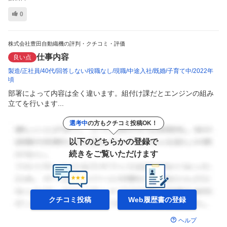
0
株式会社豊田自動織機の評判・クチコミ・評価
仕事内容
良い点
製造
正社員
40代
回答しない
役職なし
現職
中途入社
既婚
子育て中
2022年
頃
部署によって内容は全く違います。組付け課だとエンジンの組み
立てを行います...
選考中
の方もクチコミ投稿OK！
以下のどちらかの登録で
続きをご覧いただけます
クチコミ投稿
Web履歴書の
登録
ヘルプ