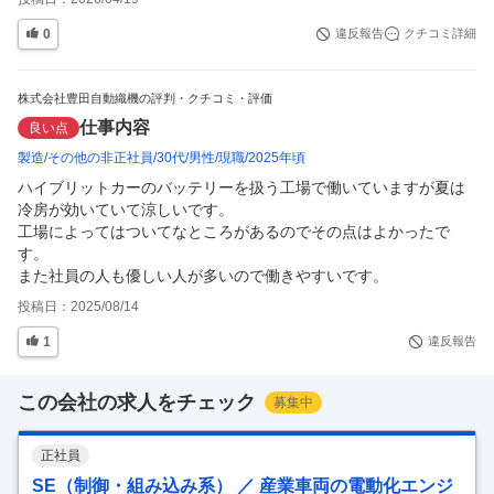
0
違反報告
クチコミ詳細
株式会社豊田自動織機の評判・クチコミ・評価
仕事内容
良い点
製造
その他の非正社員
30代
男性
現職
2025年頃
ハイブリットカーのバッテリーを扱う工場で働いていますが夏は
冷房が効いていて涼しいです。

工場によってはついてなところがあるのでその点はよかったで
す。

また社員の人も優しい人が多いので働きやすいです。
投稿日：
2025/08/14
1
違反報告
この会社の求人をチェック
募集中
正社員
SE（制御・組み込み系） ／ 産業車両の電動化エンジ