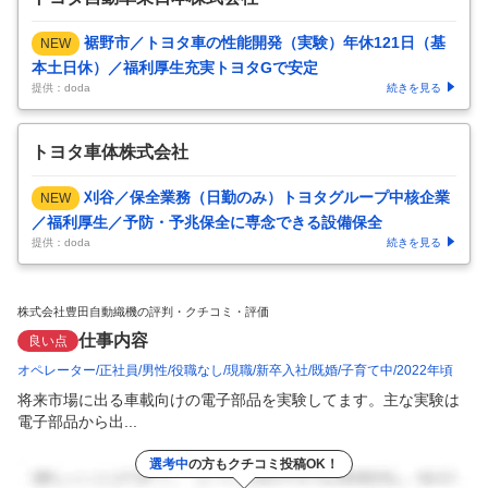
裾野市／トヨタ車の性能開発（実験）年休121日（基
NEW
本土日休）／福利厚生充実トヨタGで安定
提供：doda
続きを見る
トヨタ車体株式会社
刈谷／保全業務（日勤のみ）トヨタグループ中核企業
NEW
／福利厚生／予防・予兆保全に専念できる設備保全
提供：doda
続きを見る
株式会社豊田自動織機の評判・クチコミ・評価
仕事内容
良い点
オペレーター
正社員
男性
役職なし
現職
新卒入社
既婚
子育て中
2022年頃
将来市場に出る車載向けの電子部品を実験してます。主な実験は
電子部品から出...
選考中
の方もクチコミ投稿OK！