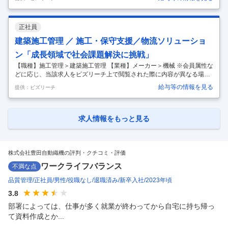
迎えるトヨタグループの源流企業です。売上高約4.3兆円、従業員数8万
人以上、グローバルに事業を展開しています。 事業領域は「産業用車
両」「物流ソリューション」「完成車」「自動車部品」「織機」と多岐
正社員
に渡り、世界トップクラスのシェアを誇る製品を多数有しています。 本
求人は、そんな当社が現在積極投資・事業拡大を行なっている「物流ソ
建築施工管理 ／ 施工・保守支援／物流ソリューショ
リューション」事業のポジションです。 ■採用の背景 EC市場の拡大が続
ン「成長領域で社会課題解決に挑戦」
く現
…
【職種】施工管理＞建築施工管理 【業種】メーカー＞機械 ※会員属性な
どに応じ、当該求人をビズリーチ上で閲覧された際に内容が異なる場合
があります ■豊田自動織機について 株式会社豊田自動織機は、今年100
給与等の情報を見る
提供：ビズリーチ
周年を迎えるトヨタグループの源流企業です。売上高約4.3兆円、従業員
数8万人以上、グローバルに事業を展開しています。 事業領域は「産業
用車両」「物流ソリューション」「完成車」「自動車部品」「織機」と
多岐に渡り、世界トップクラスのシェアを誇る製品を多数有していま
求人情報をもっと見る
す。 本求人は、そんな当社が現在積極投資・事業拡大を行なっている
「物流ソリューション」事業のポジションです。 ■採用の背景 EC市場の
拡大
…
株式会社豊田自動織機の評判・クチコミ・評価
ワークライフバランス
不満な点
品質管理
正社員
男性
役職なし
退職済み
新卒入社
2023年頃
3.8
部署によっては、仕事が多く就業が終わってから自宅に持ち帰っ
て資料作成とか...