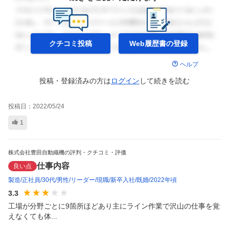
クチコミ投稿
Web履歴書の
登録
ヘルプ
投稿・登録済みの方は
ログイン
して
続きを読む
投稿日：
2022/05/24
1
株式会社豊田自動織機の評判・クチコミ・評価
仕事内容
良い点
製造
正社員
30代
男性
リーダー
現職
新卒入社
既婚
2022年頃
3.3
工場が分野ごとに9箇所ほどあり主にライン作業で沢山の仕事を覚
えなくても体...