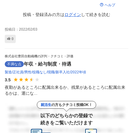
ヘルプ
投稿・登録済みの方は
ログイン
して
続きを読む
投稿日：
2022/02/03
0
株式会社豊田自動織機の評判・クチコミ・評価
年収・給与制度・待遇
不満な点
製造
正社員
男性
役職なし
現職
新卒入社
2022年頃
3.5
夜勤があるところに配属出来るか、残業があるところに配属出来
るかは、運にな...
就活生
の方もクチコミ投稿OK！
以下のどちらかの登録で
続きをご覧いただけます