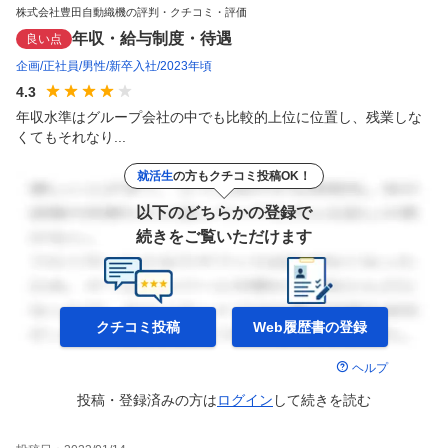
株式会社豊田自動織機の評判・クチコミ・評価
年収・給与制度・待遇
良い点
企画
正社員
男性
新卒入社
2023年頃
4.3
年収水準はグループ会社の中でも比較的上位に位置し、残業しな
くてもそれなり...
就活生
の方もクチコミ投稿OK！
以下のどちらかの登録で
続きをご覧いただけます
クチコミ投稿
Web履歴書の
登録
ヘルプ
投稿・登録済みの方は
ログイン
して
続きを読む