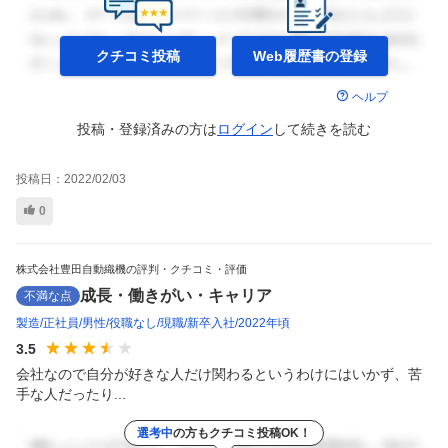
クチコミ投稿
Web履歴書の
登録
ヘルプ
投稿・登録済みの方は
ログイン
して
続きを読む
投稿日：
2022/02/03
0
株式会社豊田自動織機の評判・クチコミ・評価
成長・働きがい・キャリア
不満な点
製造
正社員
男性
役職なし
現職
新卒入社
2022年頃
3.5
会社なので自分が好きな人だけ関わるというわけにはいかず、苦
手な人だったり...
選考中
の方もクチコミ投稿OK！