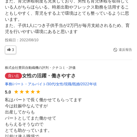
また、育児休暇制度も充実しており、男性も育児休暇を取得して
いる人がちらほらいる。時差出勤やフレックス勤務を活用するこ
ともしやすく、育児をする上で環境はとても整っているように思
います。

また、子供1人につき子供手当が2万円が毎月支給されるため、育
児を行いやすい環境にあると思います
投稿日：
2022/08/10
3
違反報告
株式会社豊田自動織機の評判・クチコミ・評価
女性の活躍・働きやすさ
良い点
事務
パート・アルバイト
30代
女性
現職
既婚
2022年頃
5.0
私はパートで長く働かせてもらってます

今は妊娠中なんですが

出産してからも

パートとしてまた働かせて

もらえるそうなので

とても助かっています。

以前は違う職場で
