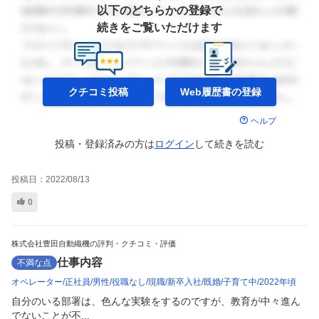
以下のどちらかの登録で
続きをご覧いただけます
クチコミ投稿
Web履歴書の
登録
ヘルプ
投稿・登録済みの方は
ログイン
して
続きを読む
投稿日：
2022/08/13
0
株式会社豊田自動織機の評判・クチコミ・評価
仕事内容
不満な点
オペレーター
正社員
男性
役職なし
現職
新卒入社
既婚
子育て中
2022年頃
自分のいる部署は、色んな実験をするのですが、教育が中々進ん
でないことが不...