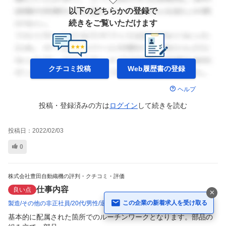
以下のどちらかの登録で
続きをご覧いただけます
クチコミ投稿
Web履歴書の
登録
ヘルプ
投稿・登録済みの方は
ログイン
して
続きを読む
投稿日：
2022/02/03
0
株式会社豊田自動織機の評判・クチコミ・評価
仕事内容
良い点
この企業の新着求人を受け取る
製造
その他の非正社員
20代
男性
退職済み
2021年頃
基本的に配属された箇所でのルーチンワークとなります。部品の