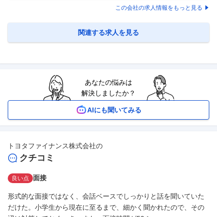
し、最先端技術を実務レベルで展開/技術力・企画力・提案力を磨ける環
この会社の求人情報をもっと見る
境】 ■概要： データ・ソリューション部は、社内外の多様なデータを活
用し、収益拡大や業務課題の解決を支援する全社横断型のCoE（Center
of Excellence）部門です。業務プロセスの改善
…
関連する求人を見る
あなたの悩みは
解決しましたか？
AIにも聞いてみる
トヨタファイナンス株式会社
の
クチコミ
面接
良い点
形式的な面接ではなく、会話ベースでしっかりと話を聞いていた
だけた。小学生から現在に至るまで、細かく聞かれたので、その