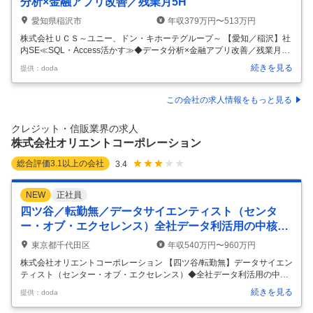
分析×金融アプリ改善／残業月5H
愛知県稲沢市
年収379万円〜513万円
株式会社ＵＣＳ～ユニー、ドン・キホーテグループ～ 【愛知／稲沢】社
内SE≪SQL・Access活かす≫◆データ分析×金融アプリ改善／残業月5H
【仕事内容】 【愛知／稲沢】社内SE≪SQL・Access活かす≫◆データ
続きを見る
提供：doda
分析×金融アプリ改善／残業月5H 【具体的な仕事内容】 ★SQL／Acces
sスキルを活かし、データ分析×アプリ改善に携われる社内SEポジション
★ドン・キホーテグループの安定基盤×300万人規模サービスに関与 ★
この会社の求人情報をもっと見る
残業月平均5Hと働きやすい環境 ★将来的に要件定義やPMなど上流工程
へステップアップ可能 ■募集背景 クレジットカードサービスの内製化を
クレジット・信販業界の求人
進めており、 データ活用やアプリ
…
株式会社オリエントコーポレーション
総合評価
3.1
以上の会社
3.4
NEW
正社員
四ツ谷／転勤無／データサイエンティスト（センタ
ー・オブ・エクセレンス）全社データ利活用の中核部
門
東京都千代田区
年収540万円〜960万円
株式会社オリエントコーポレーション 【四ツ谷/転勤無】データサイエン
ティスト（センター・オブ・エクセレンス）◆全社データ利活用の中核
部門 【仕事内容】 【四ツ谷/転勤無】データサイエンティスト（センタ
続きを見る
提供：doda
ー・オブ・エクセレンス）◆全社データ利活用の中核部門 【具体的な仕
事内容】 【AIの力でビジネスを変革/機械学習・データ分析の経験を活か