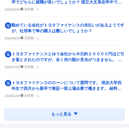
卒でどちらに就職が良いでしょうか？ 国立大文系在学中で
す。
回答数：
2022/02/04
1
勤めている会社がトヨタファイナンスの未払いがあるようです
が、社用車で車の購入は難しいでしょうか？
回答数：
2020/08/25
1
トヨタファイナンスとゆう会社から今日約２００００円ほど引
き落とされたのですが、全く何の額か見当がつきません。 ご
存知の方いらっしゃいますか？
回答数：
2020/07/02
1
トヨタファイナンスのローンについて質問です。 現在大学四
年生で四月から新卒で東証一部上場企業で働きます。 給料は2
9万円で自宅から通う...
回答数：
2018/01/06
1
もっと見る