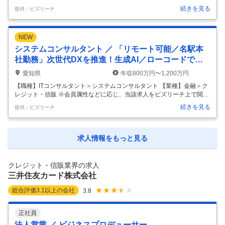
際に内容が異なる場合があります 【当社につきまして】 当社はトヨタグ
続きを見る
提供：ビズリーチ
ループの金融分野を担う中核企業として、自動車割賦・クレジットカー
ド事業等の金融・決済サービスを展開しております。 グループの持つ技
術やネットワークを活用し、既存の金融機関とは一線を画した事業モデ
NEW
ルを創り出してまいりました。 ＜事業例＞ ・自動車販売金融事業：全国
の販売会社との強固なネットワークを活かし、質の高い金融サービスを
システムコンサルタント ／ 「リモート可能／名駅本
提供しています。 ・クレジットカード事業：上記販売店および提携企業
社勤務」次世代DXを推進！生成AI／ローコードで組
の獲得チ
…
織を変革するSE
愛知県
年収800万円〜1,200万円
【職種】ITコンサルタント＞システムコンサルタント 【業種】金融＞ク
レジット・信販 ※会員属性などに応じ、当該求人をビズリーチ上で閲覧
された際に内容が異なる場合があります 【当社につきまして】 当社はト
続きを見る
提供：ビズリーチ
ヨタグループの金融分野を担う中核企業として、自動車割賦・クレジッ
トカード事業等の金融・決済サービスを展開しております。 自動車業界
は100年に一度の変革期と言われている昨今の市況を好機ととらえ、ト
ヨタならではの安心・安全な金融サービスの開発・リリースに、スピー
求人情報をもっと見る
ド感をもって挑戦し続けています。 ＜事業例＞ ・自動車販売金融：全国
の販売店(約5,000店舗)の強固なネットワークを活かした質の高い金融
…
クレジット・信販業界の求人
三井住友カード株式会社
総合評価
3.1
以上の会社
3.8
正社員
法人営業 ／ ビジネスプロデューサー