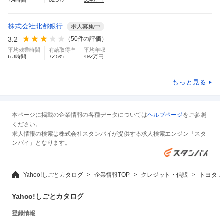
7.4
時間
82.5
%
394
万円
株式会社北都銀行
求人募集中
3.2
（
50
件の評価）
平均残業時間
有給取得率
平均年収
6.3
時間
72.5
%
492
万円
もっと見る
本ページに掲載の企業情報の各種データについては
ヘルプページ
をご参照
ください。
求人情報の検索は株式会社スタンバイが提供する求人検索エンジン「スタ
ンバイ」となります。
Yahoo!しごとカタログ
企業情報TOP
クレジット・信販
トヨタ
Yahoo!しごとカタログ
登録情報