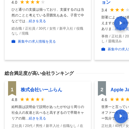
ョン
4.0
ひと通りの支援は揃っており、支援するのは当
3.4
然のことと考えている雰囲気もある。子育て中
部署によっては残
などでは
…続きを見る
えますが、年末年
総合職
正社員
30代
女性
新卒入社
役職
ありま
…続きを見
なし
現職
事務
正社員
2
し
退職済み
募集中の求人情報を見る
募集中の求人
総合満足度
が高い会社ランキング
1
2
株式会社いーふらん
Apple 
4.8
4.6
給料面は説明会で説明があったがやはり周りの
世界一と言ってい
社会人の友達と比べると高すぎるので早期キャ
オファーをもらっ
リアの期
…続きを見る
ー気分で
…続きを
正社員
20代
男性
新卒入社
役職なし
在
正社員
40代
女