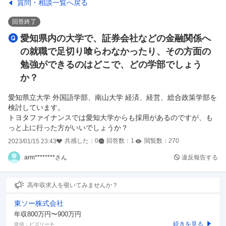
質問・相談一覧へ戻る
回答終了
愛知県内の大学で、証券会社などの金融関係へ
の就職で足切り喰らわなかったり、その方面の
勉強ができるのはどこで、どの学部でしょう
か？
愛知県立大学 外国語学部、南山大学 経済、経営、総合政策学部を
検討しています。
トヨタファイナンスでは愛知大学からも採用があるのですが、も
っと上に行った方がいいでしょうか？
共感した：
0
回答数：
1
閲覧数：
270
2023/01/15 23:43
arm********さん
違反報告する
高年収求人を覗いてみませんか？
東ソー株式会社
年収800万円〜900万円
続きを見る
提供：ビズリーチ