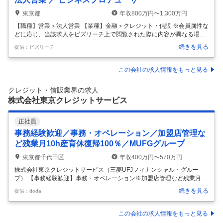
東京都
年収800万円〜1,300万円
【職種】営業＞法人営業 【業種】金融＞クレジット・信販 ※会員属性な
どに応じ、当該求人をビズリーチ上で閲覧された際に内容が異なる場合
があります 国内最大級のカード会員及び加盟店基盤を持つ三井住友カー
続きを見る
提供：ビズリーチ
ドにて、当社が保有する膨大なキャッシュレスデータや、26年4月より
連結子会社として新たに設立されるVポイントマーケティング株式会社
が保有するVポイント会員データ等を活用した法人向けマーケティング
この会社の求人情報をもっと見る
支援事業の営業として従事いただきます。 ■ミッション ・当社グループ
が保有する様々なデータアセット、ソリューションを軸に取引先企業の
クレジット・信販業界の求人
課題解決、事業成長に貢献する ・売上目標達成のための担当クライアン
株式会社東京クレジットサービス
ト/領域で
…
正社員
事務経験歓迎／事務・オペレーション／加盟店管理な
ど残業月10h産育休復帰100％／MUFGグループ
東京都千代田区
年収400万円〜570万円
株式会社東京クレジットサービス（三菱UFJフィナンシャル・グルー
プ） 【事務経験歓迎】事務・オペレーション※加盟店管理など残業月10
h産育休復帰100％/MUFGグループ 【仕事内容】 【事務経験歓迎】事
続きを見る
提供：doda
務・オペレーション※加盟店管理など残業月10h産育休復帰100％/MUFG
グループ 【具体的な仕事内容】 【クレジットカード加盟店を支える事務
／ノルマ無し／年次有給取得日数14日以上／基本的に定時退社を推奨◎
この会社の求人情報をもっと見る
実働7.5h／完全週休2日制（土日祝）】 ★年次有給取得日数14日。残業