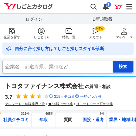
Yahoo!しごとカタログ
検索
通知
i
ログイン
ID新規取得
企業を探す
しごとQA
特集一覧
スカウト
マイページ
自分に合う探し方は？しごと探しスタイル診断
トヨタファイナンス株式会社
の質問・相談
3.7
319
クチコミ
平均
645
万円
クレジット・信販業界上位
3.0以上の企業
リモートワーク可の企業
311件
465件
8件
社員クチコミ
年収
質問
面接・選考
業界・地域比