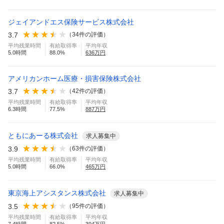
ジェイアンドエス保険サービス株式会社
3.7
（
34
件の評価）
平均残業時間
有給取得率
平均年収
5.0
時間
88.0
%
636
万円
アメリカンホーム医療・損害保険株式会社
3.7
（
42
件の評価）
平均残業時間
有給取得率
平均年収
6.3
時間
77.5
%
887
万円
ともにあーる株式会社
求人募集中
3.9
（
63
件の評価）
平均残業時間
有給取得率
平均年収
5.0
時間
66.0
%
465
万円
東京海上アシスタンス株式会社
求人募集中
3.5
（
95
件の評価）
平均残業時間
有給取得率
平均年収