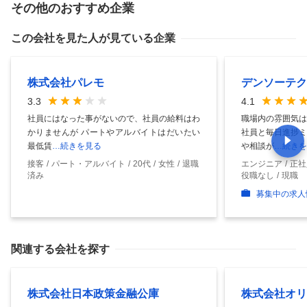
その他のおすすめ企業
この会社を見た人が見ている企業
株式会社パレモ
デンソーテク
3.3
4.1
社員にはなった事がないので、社員の給料はわ
職場内の雰囲気は
かりませんが パートやアルバイトはだいたい
社員と毎日進捗ミ
最低賃
…続きを見る
や相談が
…続きを
接客
パート・アルバイト
20代
女性
退職
エンジニア
正社
済み
役職なし
現職
募集中の求人
関連する会社を探す
株式会社日本政策金融公庫
株式会社オリ