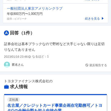
一般社団法人東京アメリカンクラブ
年収800万円〜1,000万円
続きを見る
提供：ビズリーチ
回答（
1
件）
証券会社は基本ブラックなので野村など大手じゃない限りは足切
りなんてありません
なるほど：
1
2023/01/16 23:46
匿名さん
違反報告する
トヨタファイナンス株式会社
の
求人情報
正社員
名古屋／クレジットカード事業企画在宅勤務可／トヨ
タGの金融分野を担う中核企業