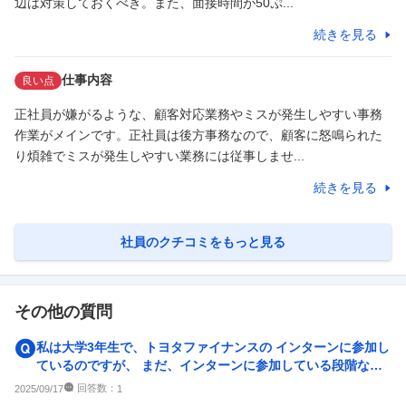
辺は対策しておくべき。また、面接時間が50ぷ...
続きを見る
仕事内容
良い点
正社員が嫌がるような、顧客対応業務やミスが発生しやすい事務
作業がメインです。正社員は後方事務なので、顧客に怒鳴られた
り煩雑でミスが発生しやすい業務には従事しませ...
続きを見る
社員のクチコミをもっと見る
その他の質問
私は大学3年生で、トヨタファイナンスの インターンに参加し
ているのですが、 まだ、インターンに参加している段階なの
に 27卒の新卒採用...
回答数：
2025/09/17
1