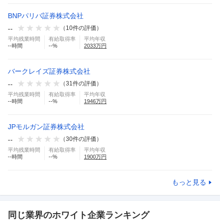
BNPパリバ証券株式会社
--
（
10
件の評価）
平均残業時間
有給取得率
平均年収
--
時間
--
%
2033
万円
バークレイズ証券株式会社
--
（
31
件の評価）
平均残業時間
有給取得率
平均年収
--
時間
--
%
1946
万円
JPモルガン証券株式会社
--
（
30
件の評価）
平均残業時間
有給取得率
平均年収
--
時間
--
%
1900
万円
もっと見る
同じ業界のホワイト企業ランキング