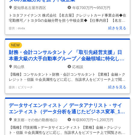
愛知県名古屋市西区
年収700万円〜950万円
トヨタファイナンス 株式会社 【名古屋】クレジットカード事業企画◆在
宅勤務可／トヨタGの金融分野を担う中核企業◆ 【仕事内容】 【名古
屋】クレジットカード事業企画◆在宅勤務可／トヨタGの金融分野を担
続きを見る
提供：doda
う中核企業◆ 【具体的な仕事内容】 【金融業界で事業企画・営業企画、
マーケティング、営業などのご経験をお持ちの方へ／トヨタグループの
金融分野を担う中核企業／リモート・フレックス有／福利厚生・制度充
NEW
実／全国約5,000店舗の販売店と強固なネットワークを活かし、質の高
い金融サービスを提供しています】 ■業務内容 トヨタグループの金融分
財務・会計コンサルタント ／ 「取引先経営支援」日
野を担う当社にて、約1,500万人の会員基盤をもつクレジットカード事
本最大級の大手自動車グループ／金融領域に特化した
業
…
プロフェッショナル集団
岡山県
応相談
【職種】コンサルタント＞財務・会計コンサルタント 【業種】金融＞ク
レジット・信販 ※会員属性などに応じ、当該求人をビズリーチ上で閲覧
された際に内容が異なる場合があります 【当社について】 当社は、世界
続きを見る
提供：ビズリーチ
35以上の国・地域でトップクラスの完成車グループの金融サービスを担
っております。 主に、自動車販売に関する金融事業、クレジットカード
事業等を手掛けております。 自動車メーカー系金融会社という立場か
データサイエンティスト ／ データアナリスト・サイ
ら、グループの持つ技術やネットワークを活用し、既存の金融機関とは
一線を画した先進的な事業モデルを作り出して参りました。 『期待を超
エンティスト（データ分析を通じたビジネス変革_150
える金融サービスで、モビリティ社会の未来とお客様の笑顔を創造しま
0万人の顧客基盤）
東京都 - その他の勤務地(1)
年収800万円〜1,200万円
す。』をミ
…
【職種】IT技術職＞データサイエンティスト 【業種】金融＞クレジッ
ト・信販 ※会員属性などに応じ、当該求人をビズリーチ上で閲覧された