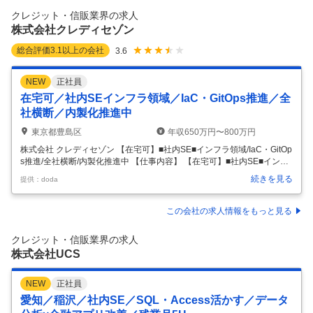
10h以内。ノルマはなくご自身のご都合に合わせてお休みを取ることが
クレジット・信販業界の求人
できます。月の残業時間は10時間を超えないことを目
…
株式会社クレディセゾン
総合評価
3.1
以上の会社
3.6
NEW
正社員
在宅可／社内SEインフラ領域／IaC・GitOps推進／全
社横断／内製化推進中
東京都豊島区
年収650万円〜800万円
株式会社 クレディセゾン 【在宅可】■社内SE■インフラ領域/IaC・GitOp
s推進/全社横断/内製化推進中 【仕事内容】 【在宅可】■社内SE■インフ
ラ領域/IaC・GitOps推進/全社横断/内製化推進中 【具体的な仕事内容】
続きを見る
提供：doda
【リモート週2～3日／社内インフラ領域SEネットワーク・クラウド基盤
の設計構築→次世代のコーポレートIT基盤構築に挑戦！】 ■ポジション
について このポジションでは、社内で利用するネットワーク、クラウ
この会社の求人情報をもっと見る
ド、DNSなど、コーポレートIT基盤の設計と構築、運用を担当します。
日々の安定運用を支えるだけでなく、既存のシステムや業務プロセスを
クレジット・信販業界の求人
見直し、より安全で効率的に管理で
…
株式会社UCS
NEW
正社員
愛知／稲沢／社内SE／SQL・Access活かす／データ