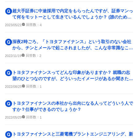
超大手証券に中途採用で内定をもらったんですが、証券マンっ
て何をモットーとして生きているんでしょうか？ (誰のために
生きてるとか、何をし...
回答数：
2023/05/21
4
深夜2時ごろ、「トヨタファイナンス」という取引のない会社
から、チンとメールで起こされましたが、こんな非常識なこと
をする会社なのでしょうか。
回答数：
2022/11/19
2
トヨタファイナンスってどんな印象がありますか？ 就職の志
望のひとつなのですが、どういったイメージがあるか聞きたい
です
回答数：
2022/08/25
1
トヨタファイナンスの本社から出向になる人ってどういう人で
すか？仕事ができるのでしょうか？
回答数：
2022/05/29
1
トヨタファイナンスと三菱電機プラントエンジニアリング、新