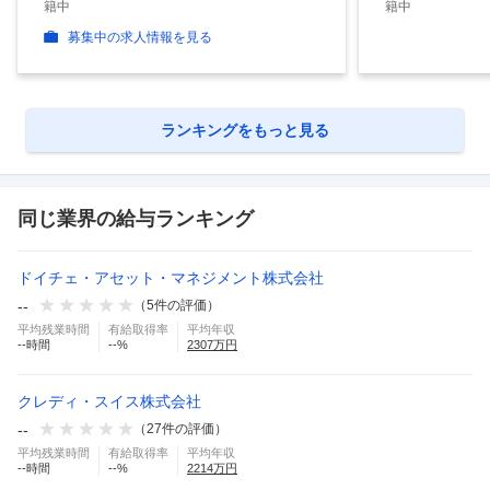
籍中
籍中
募集中の求人情報を見る
ランキングをもっと見る
同じ業界の給与ランキング
ドイチェ・アセット・マネジメント株式会社
--
（
5
件の評価）
平均残業時間
有給取得率
平均年収
--
時間
--
%
2307
万円
クレディ・スイス株式会社
--
（
27
件の評価）
平均残業時間
有給取得率
平均年収
--
時間
--
%
2214
万円