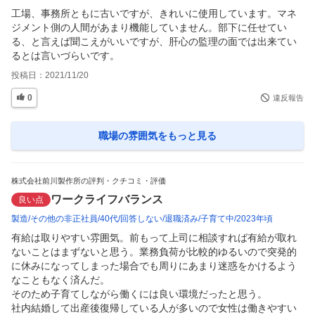
工場、事務所ともに古いですが、きれいに使用しています。マネ
ジメント側の人間があまり機能していません。部下に任せてい
る、と言えば聞こえがいいですが、肝心の監理の面では出来てい
るとは言いづらいです。
投稿日：
2021/11/20
0
違反報告
職場の雰囲気
をもっと見る
株式会社前川製作所の評判・クチコミ・評価
ワークライフバランス
良い点
製造
その他の非正社員
40代
回答しない
退職済み
子育て中
2023年頃
有給は取りやすい雰囲気。前もって上司に相談すれば有給が取れ
ないことはまずないと思う。業務負荷が比較的ゆるいので突発的
に休みになってしまった場合でも周りにあまり迷惑をかけるよう
なこともなく済んだ。

そのため子育てしながら働くには良い環境だったと思う。

社内結婚して出産後復帰している人が多いので女性は働きやすい