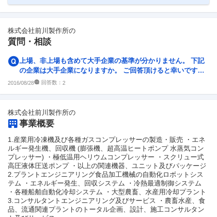
株式会社前川製作所
の
質問・相談
上場、非上場も含めて大手企業の基準が分かりません。 下記
の企業は大手企業になりますか。 ご回答頂けると幸いです。
・ロッテ ・サントリー ・
回答数：
2016/08/28
2
株式会社前川製作所
の
事業概要
1.産業用冷凍機及び各種ガスコンプレッサーの製造・販売 ・エネ
ルギー発生機、回収機 (膨張機、超高温ヒートポンプ 水蒸気コン
プレッサー) ・極低温用ヘリウムコンプレッサー ・スクリュー式
高圧液体圧送ポンプ ・以上の関連機器、ユニット及びパッケージ
2.プラントエンジニアリング食品加工機械の自動化ロボットシス
テム ・エネルギー発生、回収システム ・冷熱最適制御システム
・各種船舶自動化冷却システム ・大型農畜、水産用冷却プラント
3.コンサルタントエンジニアリング及びサービス ・農畜水産、食
品、流通関連プラントのトータル企画、設計、施工コンサルタン