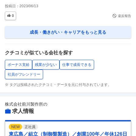
投稿日：
2023/06/13
0
違反報告
成長・働きがい・キャリア
をもっと見る
クチコミが似ている会社を探す
ボーナス支給
残業が少ない
仕事で成長できる
社員がフレンドリー
※ タグは投稿されたクチコミ・データを元に付与されています。
株式会社前川製作所
の
求人情報
NEW
正社員
東広島／組立（制御盤製造）／創業100年／年休126日