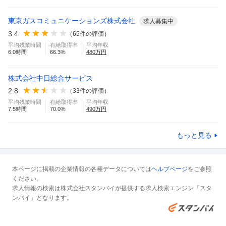
東京ガスコミュニケーションズ株式会社
求人募集中
3.4
（
65
件の評価）
平均残業時間
有給取得率
平均年収
6.0
時間
66.3
%
480
万円
株式会社中日総合サービス
2.8
（
33
件の評価）
平均残業時間
有給取得率
平均年収
7.5
時間
70.0
%
490
万円
もっと見る
本ページに掲載の企業情報の各種データについては
ヘルプページ
をご参照
ください。
求人情報の検索は株式会社スタンバイが提供する求人検索エンジン「スタ
ンバイ」となります。