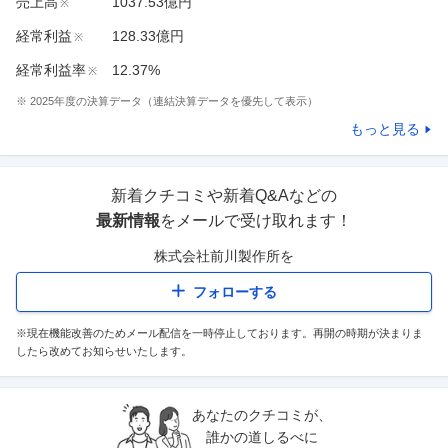
売上高
1037.53億円
※
経常利益
128.33億円
※
経常利益率
12.37%
※
※
2025
年度の決算データ（連結決算データを優先して表示）
もっと見る
新着クチコミや新着Q&Aなどの
最新情報
をメールで受け取れます！
株式会社前川製作所
を
フォローする
※現在機能改善のためメール配信を一時停止しております。再開の時期が決まりま
したら改めてお知らせいたします。
あなたのクチコミが、
誰かの道しるべに