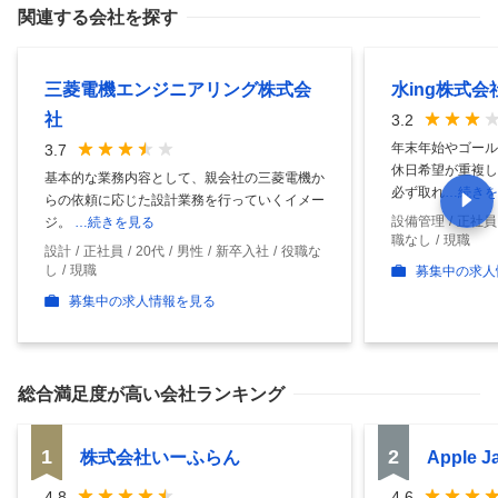
関連する会社を探す
三菱電機エンジニアリング株式会
水ing株式会
社
3.2
年末年始やゴール
3.7
休日希望が重複し
基本的な業務内容として、親会社の三菱電機か
必ず取れ
…続きを
らの依頼に応じた設計業務を行っていくイメー
設備管理
正社員
ジ。
…続きを見る
職なし
現職
設計
正社員
20代
男性
新卒入社
役職な
し
現職
募集中の求人
募集中の求人情報を見る
総合満足度
が高い会社ランキング
1
2
株式会社いーふらん
Apple 
4.8
4.6