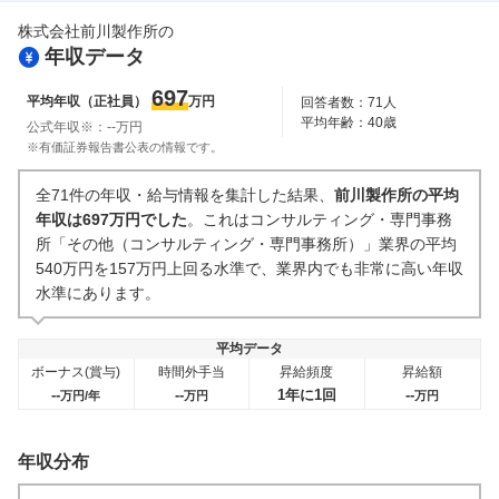
株式会社前川製作所
の
副業
テレワーク・リモートワーク
年収データ
0件
2
件
人事・評価制度
入社理由・入社後ギャップ
697
平均年収（正社員）
万円
回答者数：
71
人
6
件
0件
平均年齢：
40
歳
公式年収※：
--
万円
企業の選考に関するクチコミ
※有価証券報告書公表の情報です。
中途採用面接・選考
新卒採用面接・選考
全71件の年収・給与情報を集計した結果、
前川製作所の平均
0件
1
件
年収は697万円でした
。これはコンサルティング・専門事務
所「その他（コンサルティング・専門事務所）」業界の平均
540万円を157万円上回る水準で、業界内でも非常に高い年収
水準にあります。
平均データ
ボーナス(賞与)
時間外手当
昇給頻度
昇給額
--
--
1年に1回
--
万円/年
万円
万円
年収分布