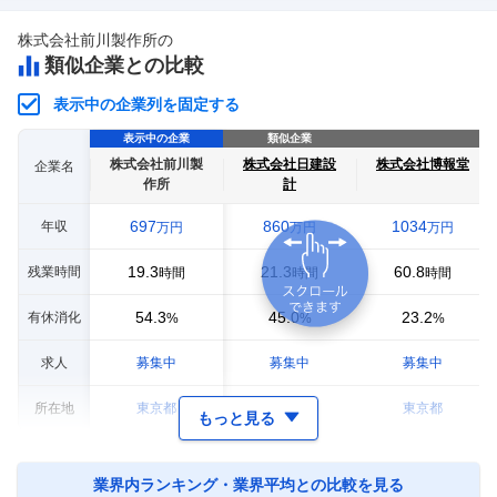
株式会社前川製作所
の
類似企業との比較
表示中の企業列を固定する
表示中の企業
類似企業
株式会社前川製
株式会社日建設
株式会社博報堂
企業名
作所
計
697
860
1034
年収
万円
万円
万円
19.3
21.3
60.8
残業時間
時間
時間
時間
54.3
45.0
23.2
有休消化
%
%
%
求人
募集中
募集中
募集中
所在地
東京都
東京都
東京都
もっと見る
業界内ランキング・業界平均との比較を見る