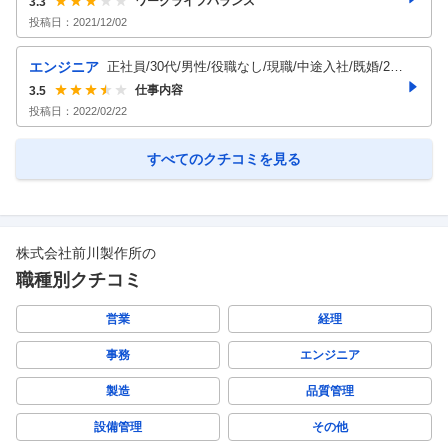
ワークライフバランス
3.3
投稿日：
2021/12/02
エンジニア
正社員/30代/男性/役職なし/現職/中途入社/既婚/20
22年頃
仕事内容
3.5
投稿日：
2022/02/22
すべてのクチコミを見る
株式会社前川製作所
の
職種別クチコミ
営業
経理
事務
エンジニア
製造
品質管理
設備管理
その他