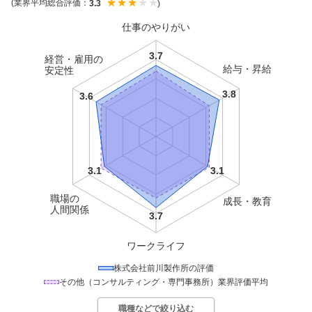
(業界平均総合評価：
)
3.3
仕事のやりがい
経営・雇用の
給与・昇給
安定性
職場の
成長・教育
人間関係
ワークライフ
株式会社前川製作所
の評価
その他（コンサルティング・専門事務所）
業界評価平均
職種などで絞り込む