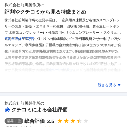
株式会社前川製作所
の
評判やクチコミから見る特徴まとめ
株式会社前川製作所の主要事業は、1.産業用冷凍機及び各種ガスコンプレッ
サーの製造・販売 ・エネルギー発生機、回収機 (膨張機、超高温ヒートポン
プ 水蒸気コンプレッサー) ・極低温用ヘリウムコンプレッサー ・スクリュー
式高圧液体圧送ポンプ ・以上の関連機器、ユニット及びパッケージ 2.プラン
平均年収は697万円
です。
コンサルティング・専門事務所「その他（コンサ
トエンジニアリング食品加工機械の自動化ロボットシステム ・エネルギー発
ルティング・専門事務所）」業界では571社の内、第84位にランクインして
生、回収システム ・冷熱最適制御システム ・各種船舶自動化冷却システム
おり、業界内では比較的高い水準にあります。
有給休暇消化率は54.3％で、
・大型農畜、水産用冷却プラント 3.コンサルタントエンジニアリング及びサ
コンサルティング・専門事務所「その他（コンサルティング・専門事務
ホワイト企業度スコアは29/100で、コンサルティング・専門事務所業界の中
ービス ・農畜水産、食品、流通関連プラントのトータル企画、設計、施工コ
所）」業界平均よりも高く、比較的有給休暇が取得しやすい環境といえま
でも標準的な水準に位置しています。
ンサルタント及びサービス。
す。
平均残業時間は19.3時間で、コンサルティング・専門事務所「その他
全52件の
社員クチコミ
を集計した結果、
総合評
※しごとカタログに投稿されたクチコミを集計した結果であり、実際とは異なる可能
性があります。
価は3.5と非常に高く、社員からの評価満足度も極めて高い水準です。
（コンサルティング・専門事務所）」業界平均よりも少なく、プライベート
クチコ
株式会社前川製作所
のクチコミを見る
ミの傾向をみると、良い点の比率が53.8％と過半数を占め、全体として良い
と仕事の両立がしやすい環境です。
続きを見る
評価が優勢です。
株式会社前川製作所
の
クチコミによる会社評価
総合評価
3.5
業界
39
位