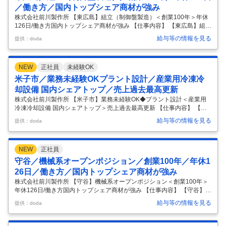
／働き方／国内トップシェア商材が強み
株式会社前川製作所 【東広島】組立（制御盤製造）＜創業100年＞年休
126日/働き方国内トップシェア商材が強み 【仕事内容】 【東広島】組立
（制御盤製造）＜創業100年＞年休126日/働き方国内トップシェア商材
給与等の情報を見る
提供：doda
が強み 【具体的な仕事内容】 ～産業用冷凍冷却設備国内シェアNo.1/冷
凍運搬船の冷却設備世界シェアNo.1/世界43か国に事業を展開し100周年
を迎える老舗優良企業/土日祝休み～ ■業務内容：制御盤の製造・組立業
NEW
正社員
未経験OK
務をお任せします。 ■組織構成：12名（うち、パート・派遣7名） ■東広
島工場について： 東広島工場は、2003年11月より「地域との共創」を
米子市／業務未経験OKプラント設計／産業用冷凍冷
テーマに活動を開始しました。製造品
…
却設備 国内シェアトップ／売上過去最高更新
株式会社前川製作所 【米子市】業務未経験OK◆プラント設計＜産業用
冷凍冷却設備 国内シェアトップ＞売上過去最高更新 【仕事内容】 【米
子市】業務未経験OK◆プラント設計＜産業用冷凍冷却設備 国内シェア
給与等の情報を見る
提供：doda
トップ＞売上過去最高更新 【具体的な仕事内容】 理工系の基礎知識をお
持ちの方（学生時代の履修レベルで可）歓迎｜創業100年超・世界43か
国展開｜設計業務は未経験でOK、入社後教育前提での採用 ■募集背景 国
NEW
正社員
内外の市場に向けて自然冷媒を用いた冷凍機やヒートポンプ製品のライ
ンアップを拡充しています。 これらの製品は環境負荷低減と高効率化を
守谷／機械系オープンポジション／創業100年／年休1
両立し、カーボンニュートラル社会の実現に貢献するものです。 引き
…
26日／働き方／国内トップシェア商材が強み
株式会社前川製作所 【守谷】機械系オープンポジション＜創業100年＞
年休126日/働き方国内トップシェア商材が強み 【仕事内容】 【守谷】機
械系オープンポジション＜創業100年＞年休126日/働き方国内トップシ
給与等の情報を見る
提供：doda
ェア商材が強み 【具体的な仕事内容】 【ご経験に応じたポジション打診
／日本や世界の「食」を支える産業用冷凍設備国内シェアNo.1／過去最
高の売上高を更新中／世界43か国に事業を展開し100周年を迎える老舗