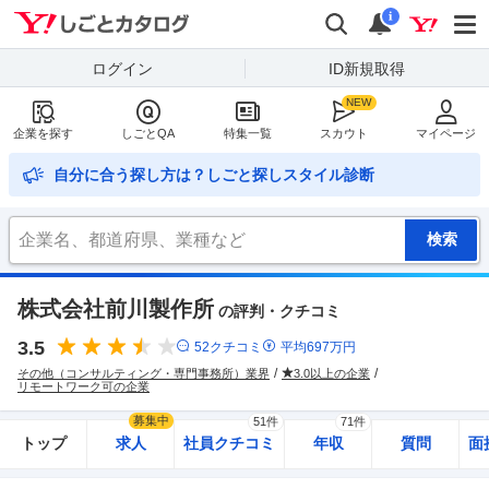
Yahoo!しごとカタログ
検索
通知
i
ログイン
ID新規取得
企業を探す
しごとQA
特集一覧
スカウト
マイページ
自分に合う探し方は？しごと探しスタイル診断
株式会社前川製作所
の評判・クチコミ
3.5
52
クチコミ
平均
697
万円
その他（コンサルティング・専門事務所）業界
3.0以上の企業
リモートワーク可の企業
募集中
51件
71件
トップ
求人
社員クチコミ
年収
質問
面