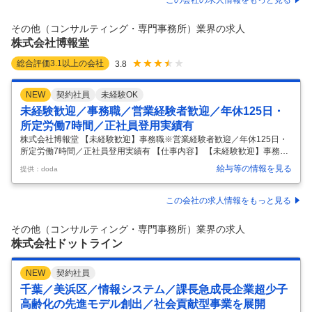
この会社の求人情報をもっと見る
属となり、出向等はありません。 チーム内のメンバーと協力して業務を
進めていただきます。わからないことは、先輩や上司がアドバイスしま
その他（コンサルティング・専門事務所）業界の求人
すのでご安心ください◎ 〇詳細 ・日次・月次・年次業務 ・伝票起票 ・
株式会社博報堂
税理士対応
…
総合評価
3.1
以上の会社
3.8
NEW
契約社員
未経験OK
未経験歓迎／事務職／営業経験者歓迎／年休125日・
所定労働7時間／正社員登用実績有
株式会社博報堂 【未経験歓迎】事務職※営業経験者歓迎／年休125日・
所定労働7時間／正社員登用実績有 【仕事内容】 【未経験歓迎】事務職
※営業経験者歓迎／年休125日・所定労働7時間／正社員登用実績有 【具
給与等の情報を見る
提供：doda
体的な仕事内容】 <異業界からの入社者活躍中キャリアチェンジ可能／
国内トップクラスのスケール/営業職から転向希望者歓迎> 【職務内容】
配属部署の基幹業務の円滑な推進をサポートする事務業務全般をご担当
この会社の求人情報をもっと見る
頂きます。 業務の特徴としてはサポート業務・管理業務・会計処理・予
算管理等の経理業務など幅広い業務に対応いただきます。ご経験や適性
その他（コンサルティング・専門事務所）業界の求人
等に応じて担当いただく業務を決定いたします。 【具体的な業務内容
…
株式会社ドットライン
NEW
契約社員
千葉／美浜区／情報システム／課長急成長企業超少子
高齢化の先進モデル創出／社会貢献型事業を展開