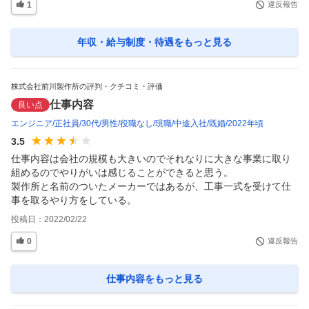
1
違反報告
年収・給与制度・待遇
をもっと見る
株式会社前川製作所の評判・クチコミ・評価
仕事内容
良い点
エンジニア
正社員
30代
男性
役職なし
現職
中途入社
既婚
2022年頃
3.5
仕事内容は会社の規模も大きいのでそれなりに大きな事業に取り
組めるのでやりがいは感じることができると思う。

製作所と名前のついたメーカーではあるが、工事一式を受けて仕
事を取るやり方をしている。
投稿日：
2022/02/22
0
違反報告
仕事内容
をもっと見る