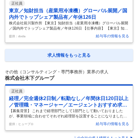
正社員
優良企業】 ■業務内容：ご経験や志向性に応じて、以下の中から業務を
お任せします。 ・生産技術、検査、品質保証、製造・組立 ※上記ポジシ
東京／知財担当（産業用冷凍機）グローバル展開／国
ョン以外にも、ご経験に応じて打診させていただくことも
…
内外でトップシェア製品有／年休126日
株式会社前川製作所 【東京】知財担当（産業用冷凍機）グローバル展開
／国内外でトップシェア製品有／年休126日 【仕事内容】 【東京】知財
担当（産業用冷凍機）グローバル展開／国内外でトップシェア製品有／
給与等の情報を見る
提供：doda
年休126日 【具体的な仕事内容】 ～産業用冷凍冷却設備国内シェアNo.
1/年間賞与4.9ヶ月分/世界43か国に事業を展開する創業100年以上の老舗
優良企業～/就業環境◎ 【募集背景】 当社では、研究開発力の強化に伴
い、知的財産の重要性がますます高まっています。 今回、知財体制のさ
求人情報をもっと見る
らなる強化を目的として、実務経験を活かしながら管理・コミュニケー
ション力を発揮できる方を募集いたします。 【業務内容】
…
その他（コンサルティング・専門事務所）業界の求人
株式会社木下グループ
正社員
経理／完全週休2日制／転勤なし／年間休日120日以上
／管理職・マネージャー／エージェントおすすめ求人
／学歴不問
【募集背景】 これまで経理部門として1部門として動いておりました
が、事業領域に合わせてそれぞれ経理部を設置することになりましたの
で組織強化のための募集です。 【業務内容】 弊社は木下グループの管理
給与等の情報を見る
提供：ヒュープロ
部門を担っています。経理部は住まい・医療福祉・エンタメ・ホールデ
ィングスの各事業毎の4部体制になっており、メンバーとして医療福祉
領域における経理業務をお任せします。 ※木下グループ本体の経理部所