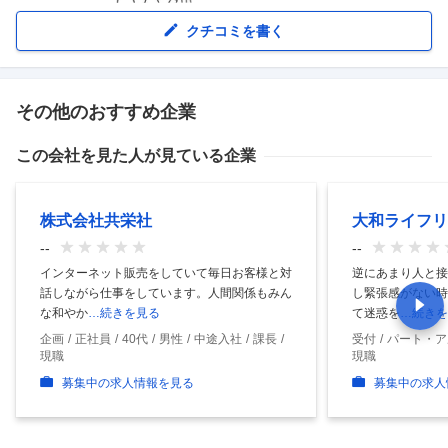
クチコミを書く
その他のおすすめ企業
この会社を見た人が見ている企業
株式会社共栄社
大和ライフリ
--
--
インターネット販売をしていて毎日お客様と対
逆にあまり人と接
話しながら仕事をしています。人間関係もみん
し緊張感がない時
な和やか
…続きを見る
て迷惑を
…続きを
企画
正社員
40代
男性
中途入社
課長
受付
パート・ア
現職
現職
募集中の求人情報を見る
募集中の求人