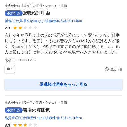
株式会社前川製作所の評判・クチコミ・評価
退職検討理由
不満な点
製造
正社員
男性
役職なし
現職
新卒入社
2017年頃
2.3
会社が年功序列で上の人の指示が気分によって変わるので、仕事
しにくいです。改善しようにも昔ながらのやり方を続ける人が多
く、効率が上がらない状況で作業するのが苦痛に感じました。他
人に厳しく自分に甘い人も多いので転職すべきとおもいました。
投稿日：
2022/06/18
1
違反報告
退職検討理由
をもっと見る
株式会社前川製作所の評判・クチコミ・評価
職場の雰囲気
不満な点
品質管理
正社員
男性
主任
現職
中途入社
2021年頃
3.3