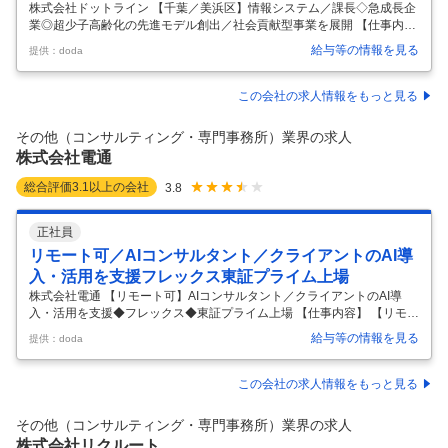
株式会社ドットライン 【千葉／美浜区】情報システム／課長◇急成長企
業◎超少子高齢化の先進モデル創出／社会貢献型事業を展開 【仕事内
容】 【千葉／美浜区】情報システム／課長◇急成長企業◎超少子高齢化
給与等の情報を見る
提供：doda
の先進モデル創出／社会貢献型事業を展開 【具体的な仕事内容】 訪問医
療・放デイ・就労支援など複数の社会福祉事業を展開／人の暮らしを支
える社会インフラ ＝求人のポイント＝ ◇SaaS・AIを活用した社内DX推
この会社の求人情報をもっと見る
進ポジション ◇Google Workspaceや各種クラウドサービスの導入・活
用支援 ◇急成長する医療・福祉グループをITから支える環境 ■募集背
その他（コンサルティング・専門事務所）業界の求人
景： 当グループは、障がい福祉事業を中心に圧倒的な
…
株式会社電通
総合評価
3.1
以上の会社
3.8
正社員
リモート可／AIコンサルタント／クライアントのAI導
入・活用を支援フレックス東証プライム上場
株式会社電通 【リモート可】AIコンサルタント／クライアントのAI導
入・活用を支援◆フレックス◆東証プライム上場 【仕事内容】 【リモー
ト可】AIコンサルタント／クライアントのAI導入・活用を支援◆フレッ
給与等の情報を見る
提供：doda
クス◆東証プライム上場 【具体的な仕事内容】 【クライアントの抱える
事業課題をAIコンサルタントして支援／広告代理店として日本トップク
ラスのシェアを誇る／働き方改革制度実施】 ■業務概要： 電通が掲げて
この会社の求人情報をもっと見る
いるIntegrated Growth Partnerを実現するべく、ビジネストランスフォ
ーメーションを担って頂けるAIコンサルタントを募集します。 ■業務内
その他（コンサルティング・専門事務所）業界の求人
容： 電通ならではのケイパビリティ（
…
株式会社リクルート