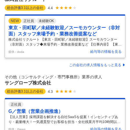
総合評価
3.1
以上の会社
4.4
NEW
正社員
未経験OK
東京・田町駅／未経験歓迎／スーモカウンター（非対
面）スタッフ来場予約・業務改善提案など
株式会社リクルート 【東京・田町駅／未経験歓迎】スーモカウンター
（非対面）スタッフ◆来場予約・業務改善提案など 【仕事内容】 【東
京・田町駅／未経験歓迎】スーモカウンター（非対面）スタッフ◆来場
給与等の情報を見る
提供：doda
予約・業務改善提案など 【具体的な仕事内容】 ★業務内容 スーモカウ
ンターにおける、『お客様の来場予約・業務改善提案・新規施策検討』
※電話コミュニケーションのみ ※スーモカウンターとは：注文住宅や新
この会社の求人情報をもっと見る
築マンションの購入検討者に向けた、無料の相談・建築会社・マンショ
ン紹介サービス ■具体的な業務 （1）スーモカウンターのサービス利用
その他（コンサルティング・専門事務所）業界の求人
を検討するお客様に対し、以下の業務を担当いただきます。 ・来場予約
サングローブ株式会社
促進（受
…
総合評価
3.1
以上の会社
4.3
正社員
G／営業（営業企画推進）
【法人営業】採用課題を解決する自社SaaSを提案！インセンティブあ
り・裁量権大！一気通貫型でお客様を担当・全社残業月平均10時間以下
／年間休日125日以上／完全週休2日制（土日祝休み）／BtoB SaaS企業
給与等の情報を見る
提供：Green