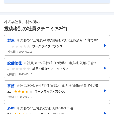
株式会社前川製作所
の
投稿者別の社員クチコミ(
52
件)
製造
その他の非正社員/40代/回答しない/退職済み/子育て中/20
23年頃
ワークライフバランス
--
投稿日：
2024/02/11
設備管理
正社員/40代/男性/主任/現職/中途入社/既婚/子育て中/
2023年頃
成長・働きがい・キャリア
--
投稿日：
2023/06/13
事務
正社員/30代/男性/主任/現職/中途入社/既婚/子育て中/2022
年頃
ワークライフバランス
3.7
投稿日：
2022/09/12
経理
その他の非正社員/女性/現職/2021年頃