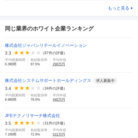
もっと見る
同じ業界のホワイト企業ランキング
株式会社ジャパンリテールイノベーション
3.3
（
87
件の評価）
平均残業時間
有給取得率
平均年収
6.3
時間
97.5
%
298
万円
株式会社システムサポートホールディングス
求人募集中
3.4
（
34
件の評価）
平均残業時間
有給取得率
平均年収
6.8
時間
78.0
%
440
万円
JFEテクノリサーチ株式会社
3.5
（
31
件の評価）
平均残業時間
有給取得率
平均年収
7.1
時間
72.9
%
531
万円