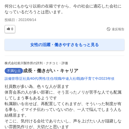
何分にもかなり以前の在籍ですから、今の社会に適応した会社に
なっているだろうとは思います。
投稿日：
2022/09/14
0
違反報告
女性の活躍・働きやすさ
をもっと見る
株式会社前川製作所の評判・クチコミ・評価
成長・働きがい・キャリア
不満な点
設備管理
正社員
40代
男性
主任
現職
中途入社
既婚
子育て中
2023年頃
社員数が多い為、色々な人が居ます

体育会系の人が多い部署に、そう言ったノリが苦手な人でも配属
してしまう事もあるようです

転属願いを出せば、再配置してくれますが、そういった制度が有
る事も、イマイチ伝わっていないのか、一人で悩んでしまう人も
結構居ます。

そこに、気付ける会社でありたいし、声を上げたい人が躊躇しな
い雰囲気作りが、大切だと思います