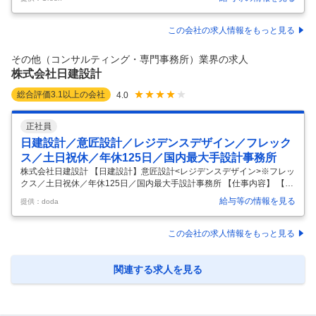
サングローブ株式会社 - 常に最先端であり続け、クライアントの想像を
超える価値を創出する 仕事内容 当社は「技術はあるけど知られていな
い、中小企業や個人事業主を支援する」という強いミッションを掲げ、
この会社の求人情報をもっと見る
集客や採用課題の解決に取り組んでいるBtoB SaaS企業です。 今、次な
る飛躍に向けた事業成長と組織の進化を見据え、営業戦略の立案から企
その他（コンサルティング・専門事務所）業界の求人
画の設計までを牽引する、ビジネスの中枢を担うコアメンバ
…
株式会社日建設計
総合評価
3.1
以上の会社
4.0
正社員
日建設計／意匠設計／レジデンスデザイン／フレック
ス／土日祝休／年休125日／国内最大手設計事務所
株式会社日建設計 【日建設計】意匠設計<レジデンスデザイン>※フレッ
クス／土日祝休／年休125日／国内最大手設計事務所 【仕事内容】 【日
建設計】意匠設計<レジデンスデザイン>※フレックス／土日祝休／年休
給与等の情報を見る
提供：doda
125日／国内最大手設計事務所 【具体的な仕事内容】 ～年間休日125日
／国内外に拠点を設け、日本を代表する大手設計事務所～ ■業務内容 当
社が取り組むプロジェクトに、設計担当の一人として参画いただきま
この会社の求人情報をもっと見る
す。 プロジェクトは、用途、規模、国内外建設地ともに多岐にわたりま
す。 担当プロジェクトは、その時点の状況によるために確定できません
が、ご経験や希望等を踏まえて決定します。 入社時にレジデンス、
…
関連する求人を見る