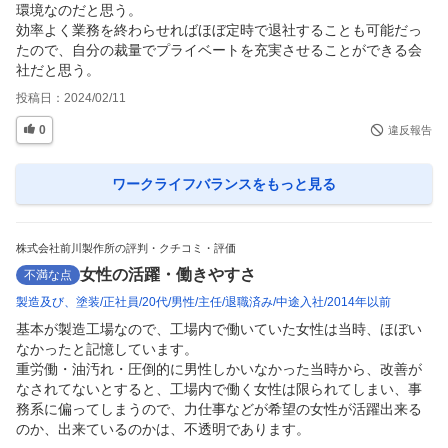
環境なのだと思う。

効率よく業務を終わらせればほぼ定時で退社することも可能だっ
たので、自分の裁量でプライベートを充実させることができる会
社だと思う。
投稿日：
2024/02/11
0
違反報告
ワークライフバランス
をもっと見る
株式会社前川製作所の評判・クチコミ・評価
女性の活躍・働きやすさ
不満な点
製造及び、塗装
正社員
20代
男性
主任
退職済み
中途入社
2014年以前
基本が製造工場なので、工場内で働いていた女性は当時、ほぼい
なかったと記憶しています。

重労働・油汚れ・圧倒的に男性しかいなかった当時から、改善が
なされてないとすると、工場内で働く女性は限られてしまい、事
務系に偏ってしまうので、力仕事などが希望の女性が活躍出来る
のか、出来ているのかは、不透明であります。
