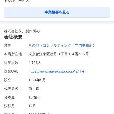
ト及びサービス
事業概要を見る
株式会社前川製作所
の
会社概要
業界
その他（コンサルティング・専門事務所）
本店所在地
東京都江東区牡丹３丁目１４番１５号
従業員数
4,721人
企業URL
https://www.mayekawa.co.jp/ja/
設立
1924年5月
代表者名
前川真
資本金
10億円
決算月
12
月