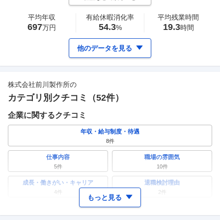
平均年収
有給休暇消化率
平均残業時間
697
54.3
19.3
万円
%
時間
他のデータを見る
株式会社前川製作所
の
カテゴリ別クチコミ（
52
件）
企業に関するクチコミ
年収・給与制度・待遇
8
件
仕事内容
職場の雰囲気
5
件
10
件
成長・働きがい・キャリア
退職検討理由
4
件
2
件
もっと見る
ワークライフバランス
女性の活躍・働きやすさ
12
件
2
件