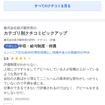
すべてのクチコミを見る
株式会社前川製作所
の
カテゴリ別クチコミピックアップ
株式会社前川製作所の評判・クチコミ・評価
年収・給与制度・待遇
不満な点
エンジニア
正社員
30代
男性
役職なし
現職
中途入社
既婚
2022年頃
3.5
評価制度がわからない。

上役にゴマすりをしてアピールしている人が役職が上がっている
ような気がする。

会社の人数ばかり増えてここらへんの基本的な部分がしっかりし
ていないので不満を感じる。

仕事ができるできないで評価されるのではなく、アピールをする
かしないかだ。
投稿日：
2022/02/22