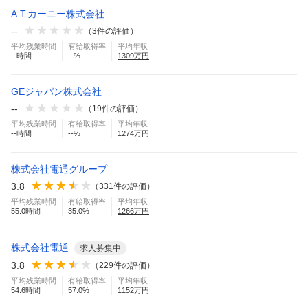
A.T.カーニー株式会社
--
（
3
件の評価）
平均残業時間
有給取得率
平均年収
--
時間
--
%
1309
万円
GEジャパン株式会社
--
（
19
件の評価）
平均残業時間
有給取得率
平均年収
--
時間
--
%
1274
万円
株式会社電通グループ
3.8
（
331
件の評価）
平均残業時間
有給取得率
平均年収
55.0
時間
35.0
%
1266
万円
株式会社電通
求人募集中
3.8
（
229
件の評価）
平均残業時間
有給取得率
平均年収
54.6
時間
57.0
%
1152
万円