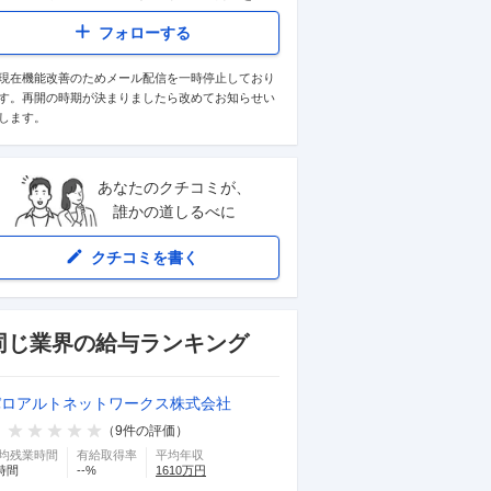
フォローする
現在機能改善のためメール配信を一時停止しており
す。再開の時期が決まりましたら改めてお知らせい
します。
あなたのクチコミが、
誰かの道しるべに
クチコミを書く
同じ業界の給与ランキング
パロアルトネットワークス株式会社
（
9
件の評価）
均残業時間
有給取得率
平均年収
時間
--
%
1610
万円