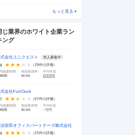
もっと見る
同じ業界のホワイト企業ラン
キング
株式会社ユニクエスト
求人募集中
.4
（
29
件の評価）
均残業時間
有給取得率
平均年収
3
時間
90.0
%
373
万円
式会社FunClock
.7
（
67
件の評価）
均残業時間
有給取得率
平均年収
3
時間
90.0
%
--万円
明治安田オフィスパートナーズ株式会社
.4
（
25
件の評価）