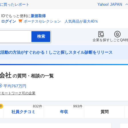
際に買ったレポート
Yahoo! JAPAN
IDでもっと便利に
新規取得
ログイン
ボーナスセレクション 人気商品が最大40％
企業を探す
しごとQA
職活動の方法がすぐわかる！しごと探しスタイル診断をリリース
会社
の質問・相談の一覧
平均
767
万円
リモートワーク可の企業
中
832件
993件
社員クチコミ
年収
質問