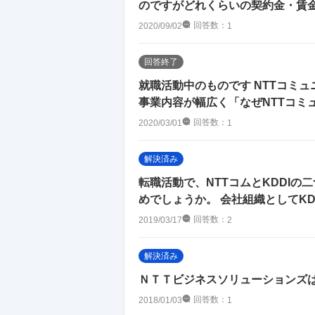
のですがどれくらいの契約金・賃
回答数：
2020/09/02
1
回答終了
就職活動中のものです NTTコミ
事業内容が幅広く「なぜNTTコミュ
回答数：
2020/03/01
1
解決済み
転職活動で、NTTコムとKDDIの
めでしょうか。 会社組織としてKDDI
回答数：
2019/03/17
2
解決済み
ＮＴＴビジネスソリューションズ
回答数：
2018/01/03
1