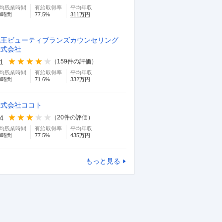
均残業時間
有給取得率
平均年収
0
時間
77.5
%
311
万円
花王ビューティブランズカウンセリング
株式会社
.1
（
159
件の評価）
均残業時間
有給取得率
平均年収
0
時間
71.6
%
332
万円
株式会社ココト
.4
（
20
件の評価）
均残業時間
有給取得率
平均年収
3
時間
77.5
%
435
万円
もっと見る