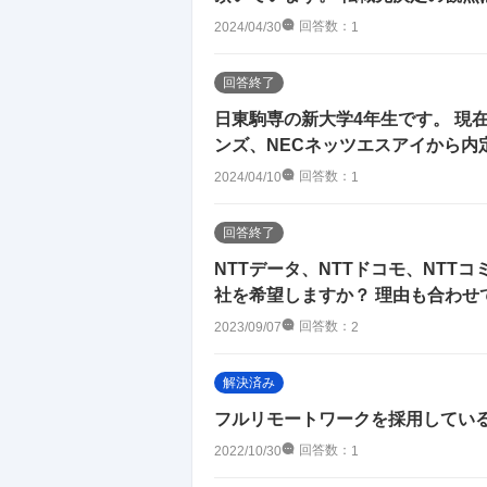
回答数：
2024/04/30
1
回答終了
日東駒専の新大学4年生です。 現
ンズ、NECネッツエスアイから内
回答数：
2024/04/10
1
回答終了
NTTデータ、NTTドコモ、NT
社を希望しますか？ 理由も合わせ
回答数：
2023/09/07
2
解決済み
フルリモートワークを採用してい
回答数：
2022/10/30
1