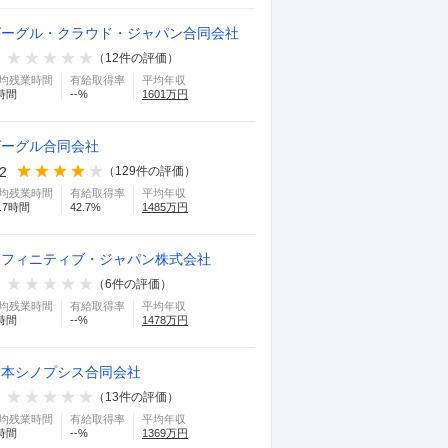
グーグル・クラウド・ジャパン合同会社
（
12
件の評価）
均残業時間
有給取得率
平均年収
時間
--
%
1601
万円
グーグル合同会社
.2
（
129
件の評価）
均残業時間
有給取得率
平均年収
.7
時間
42.7
%
1485
万円
リフィニティブ・ジャパン株式会社
（
6
件の評価）
均残業時間
有給取得率
平均年収
時間
--
%
1478
万円
日本シノプシス合同会社
（
13
件の評価）
均残業時間
有給取得率
平均年収
時間
--
%
1369
万円