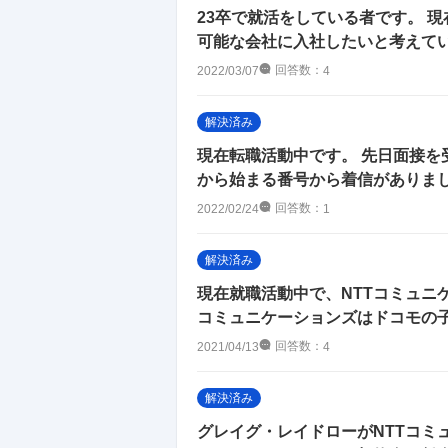
23卒で就活をしている者です。 現
可能な会社に入社したいと考えています
回答数：
2022/03/07
4
解決済み
現在転職活動中です。 先日面接を
から始まる番号から着信がありました
回答数：
2022/02/24
1
解決済み
現在就職活動中で、NTTコミュニ
コミュニケーションズはドコモの子会
回答数：
2021/04/13
4
解決済み
グレイグ・レイドローがNTTコミ