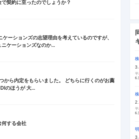
金で契約に至ったのでしょうか？
ュニケーションズの志望理由を考えているのですが、
ニケーションズなのか...
3
平
6.
二つから内定をもらいました。 どちらに行くのがお薦
のほうが 大...
株
2
平
6.
は何する会社
3