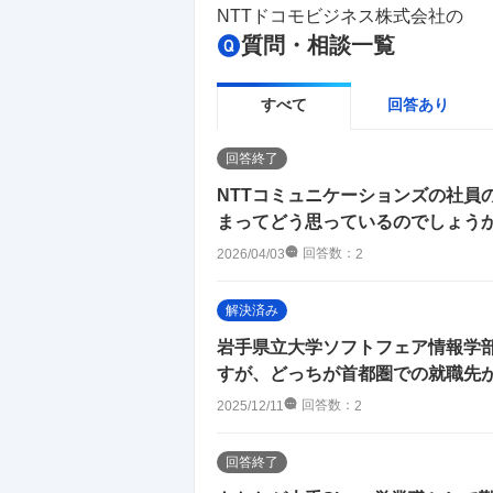
NTTドコモビジネス株式会社
の
質問・相談一覧
すべて
回答あり
回答終了
NTTコミュニケーションズの社員
まってどう思っているのでしょうか？
回答数：
2026/04/03
2
解決済み
岩手県立大学ソフトフェア情報学
すが、どっちが首都圏での就職先
回答数：
2025/12/11
2
回答終了