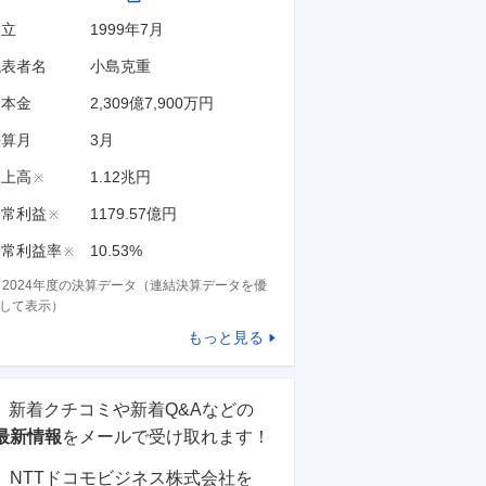
設立
1999年7月
代表者名
小島克重
資本金
2,309億7,900万円
決算月
3
月
売上高
1.12兆円
※
経常利益
1179.57億円
※
経常利益率
10.53%
※
※
2024
年度の決算データ（連結決算データを優
して表示）
もっと見る
新着クチコミや新着Q&Aなどの
最新情報
をメールで受け取れます！
NTTドコモビジネス株式会社
を