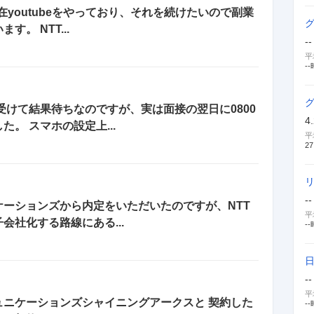
在youtubeをやっており、それを続けたいので副業
。 NTT...
--
平
--
受けて結果待ちなのですが、実は面接の翌日に0800
4
。 スマホの設定上...
平
27
--
ケーションズから内定をいただいたのですが、NTT
平
社化する路線にある...
--
--
平
ュニケーションズシャイニングアークスと 契約した
--