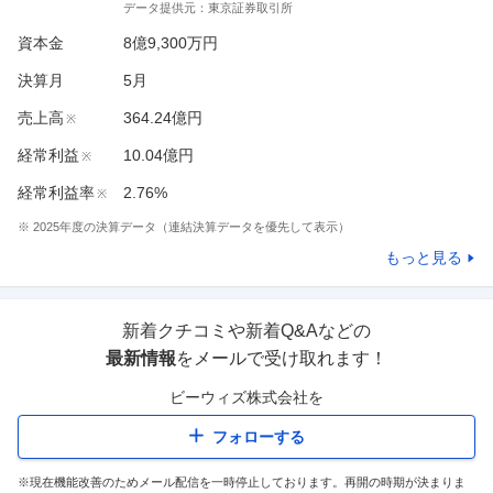
データ提供元：
東京証券取引所
資本金
8億9,300万円
決算月
5
月
売上高
364.24億円
※
経常利益
10.04億円
※
経常利益率
2.76%
※
※
2025
年度の決算データ（連結決算データを優先して表示）
もっと見る
新着クチコミや新着Q&Aなどの
最新情報
をメールで受け取れます！
ビーウィズ株式会社
を
フォローする
※現在機能改善のためメール配信を一時停止しております。再開の時期が決まりま