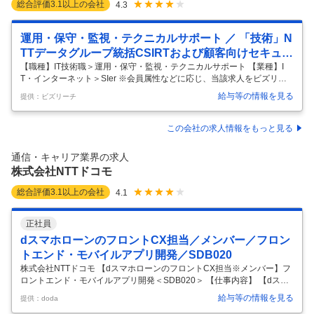
総合評価
3.1
以上の会社
4.3
運用・保守・監視・テクニカルサポート ／ 「技術」N
TTデータグループ統括CSIRTおよび顧客向けセキュリ
ティビジネス推進 メンバー／ポイントオブコンタクト
【職種】IT技術職＞運用・保守・監視・テクニカルサポート 【業種】I
T・インターネット＞SIer ※会員属性などに応じ、当該求人をビズリーチ
／インシデントハンドラー／フォレンジックエンジニ
上で閲覧された際に内容が異なる場合があります 【所属について/分野の
ア／140
給与等の情報を見る
提供：ビズリーチ
垣根を越えて技術をリードし、新たな価値の創出に貢献】 当社は大き
く、コーポレートスタッフ、公共、金融、法人、テクノロジーセグメン
ト、コンサルティングセグメント、技術革新統括本部(技統本)の分野で
この会社の求人情報をもっと見る
構成されております。 本ポジションが所属する技統本は、「分野横断で
技術をリードし、新たな価値の創出に貢献する」ことをミッションに掲
通信・キャリア業界の求人
げる全社横断組織です。お客さまにとって最適なテクノロジーを組み合
株式会社NTTドコモ
わせ
…
総合評価
3.1
以上の会社
4.1
正社員
dスマホローンのフロントCX担当／メンバー／フロン
トエンド・モバイルアプリ開発／SDB020
株式会社NTTドコモ 【dスマホローンのフロントCX担当※メンバー】フ
ロントエンド・モバイルアプリ開発＜SDB020＞ 【仕事内容】 【dスマ
ホローンのフロントCX担当※メンバー】フロントエンド・モバイルアプ
給与等の情報を見る
提供：doda
リ開発＜SDB020＞ 【具体的な仕事内容】 ※株式会社NTTドコモ・フィ