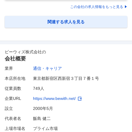
ナンシャルグループ（事業内容：NTTドコモの金融事業を統括する持株
会社で、決済・銀行・証券・保険などの金融サービスを一体的に提供）
この会社の求人情報をもっと見る
へ在籍出向予定ポストとなります。 ■職務内容 dスマホローンのフロン
トエンドシステム、およびモバイルアプリケーションの開発・運用に関
して、以下業務を担当いただきます。 ◇フロントエンドシス
…
関連する求人を見る
ビーウィズ株式会社
の
会社概要
業界
通信・キャリア
本店所在地
東京都新宿区西新宿３丁目７番１号
従業員数
749人
企業URL
https://www.bewith.net/
設立
2000年5月
代表者名
飯島 健二
上場市場名
プライム市場