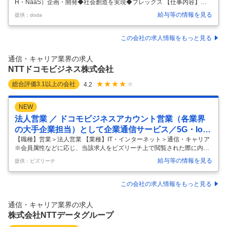
H・NaaS）企画・開発◆社会創造を実現◆フレックス 【仕事内容】
【大阪/フルリモートOK】次世代サービス（FTTH・NaaS）企画・開発
給与等の情報を見る
提供：doda
◆社会創造を実現◆フレックス 【具体的な仕事内容】 ～IOWN構想を支
える光アクセスの最前線で未来の当たり前をつくる／フルリモートOK～
■業務概要： NTTグループが推進する「IOWN構想」のもと、通信基盤の
この会社の求人情報をもっと見る
ラストワンマイルを担う次世代光アクセスサービスの企画・開発を行う
ポジションです。 10Gを超える超高速サービスや、NaaS（Network as
通信・キャリア業界の求人
a Service）などの 次世代
…
NTTドコモビジネス株式会社
総合評価
3.1
以上の会社
4.2
NEW
法人営業 ／ ドコモビジネスアカウント営業（各業界
の大手企業担当）として企業通信サービス／5G・Io
T・クラウドといった先端ソリューションをワンスト
【職種】営業＞法人営業 【業種】IT・インターネット＞通信・キャリア
※会員属性などに応じ、当該求人をビズリーチ上で閲覧された際に内容
ップで提供します「オープンポジション」
が異なる場合があります 本求人は、NTTドコモビジネスのエンタープラ
給与等の情報を見る
提供：ビズリーチ
イズ向け営業組織における営業系求人のオープン求人です。 これまでの
ご経歴やキャリア志望に合わせ、適したポジションをサーチしご提案い
たします。 下記応募資格にあてはまる方はぜひお気軽にご応募いただ
この会社の求人情報をもっと見る
き、お話をお聞かせください。 ■担当領域 ※ご提案するポジション例 ・
金融（銀行／生損保／証券） ・公共（官公庁／財団法人／行政） ・製造
通信・キャリア業界の求人
（機械／電機／自動車／エンタメ／建設） ・流通・サービス（小売／物
株式会社NTTデータグループ
…