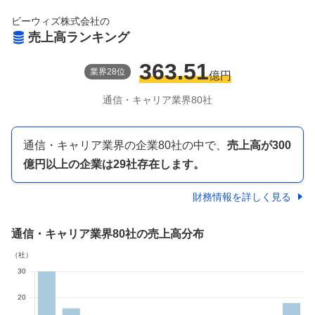
ビーウィズ株式会社
の
売上高ランキング
363.51
業界
28
位
億円
通信・キャリア
業界
80
社
通信・キャリア業界
の企業
80
社の中で、
売上高が
300
億円以上
の企業は
29
社存在します。
財務情報を詳しく見る
通信・キャリア業界
80社
の売上高分布