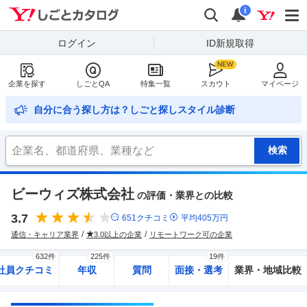
Yahoo!しごとカタログ
検索
通知
i
ログイン
ID新規取得
企業を探す
しごとQA
特集一覧
スカウト
マイページ
自分に合う探し方は？しごと探しスタイル診断
ビーウィズ株式会社
の評価・業界との比較
3.7
651
クチコミ
平均
405
万円
通信・キャリア業界
3.0以上の企業
リモートワーク可の企業
632件
225件
19件
社員クチコミ
年収
質問
面接・選考
業界・地域比較