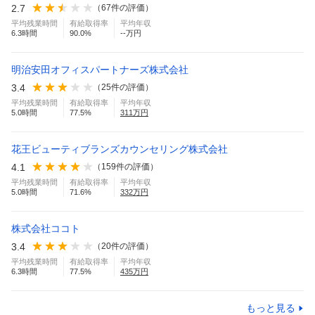
2.7
（
67
件の評価）
平均残業時間
有給取得率
平均年収
6.3
時間
90.0
%
--万円
明治安田オフィスパートナーズ株式会社
3.4
（
25
件の評価）
平均残業時間
有給取得率
平均年収
5.0
時間
77.5
%
311
万円
花王ビューティブランズカウンセリング株式会社
4.1
（
159
件の評価）
平均残業時間
有給取得率
平均年収
5.0
時間
71.6
%
332
万円
株式会社ココト
3.4
（
20
件の評価）
平均残業時間
有給取得率
平均年収
6.3
時間
77.5
%
435
万円
もっと見る