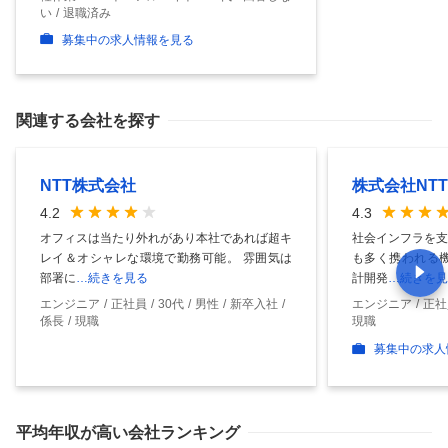
い
退職済み
募集中の求人情報を見る
関連する会社を探す
NTT株式会社
株式会社NT
4.2
4.3
オフィスは当たり外れがあり本社であれば超キ
社会インフラを支
レイ＆オシャレな環境で勤務可能。 雰囲気は
も多く携われる機
部署に
…続きを見る
計開発
…続きを見
エンジニア
正社員
30代
男性
新卒入社
エンジニア
正社
係長
現職
現職
募集中の求人
平均年収
が高い会社ランキング