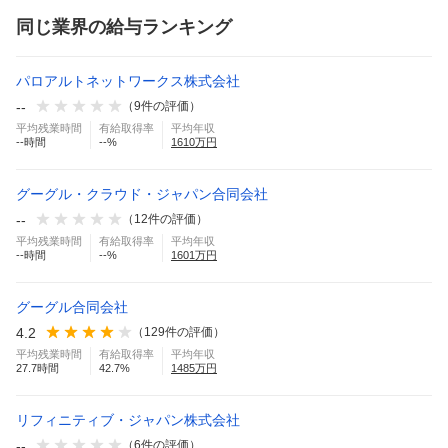
同じ業界の給与ランキング
パロアルトネットワークス株式会社
--
（
9
件の評価）
平均残業時間
有給取得率
平均年収
--
時間
--
%
1610
万円
グーグル・クラウド・ジャパン合同会社
--
（
12
件の評価）
平均残業時間
有給取得率
平均年収
--
時間
--
%
1601
万円
グーグル合同会社
4.2
（
129
件の評価）
平均残業時間
有給取得率
平均年収
27.7
時間
42.7
%
1485
万円
リフィニティブ・ジャパン株式会社
--
（
6
件の評価）