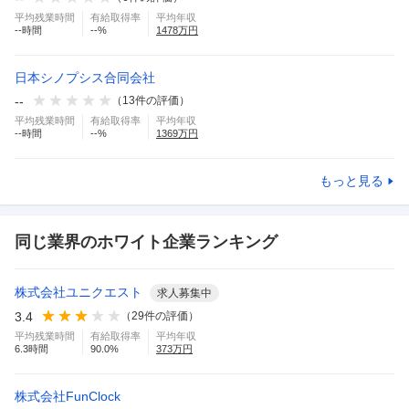
平均残業時間
有給取得率
平均年収
--
時間
--
%
1478
万円
日本シノプシス合同会社
--
（
13
件の評価）
平均残業時間
有給取得率
平均年収
--
時間
--
%
1369
万円
もっと見る
同じ業界のホワイト企業ランキング
株式会社ユニクエスト
求人募集中
3.4
（
29
件の評価）
平均残業時間
有給取得率
平均年収
6.3
時間
90.0
%
373
万円
株式会社FunClock