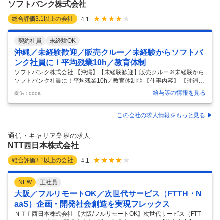
ソフトバンク株式会社
総合評価
3.1
以上の会社
4.1
契約社員
未経験OK
沖縄／未経験歓迎／販売クルー／未経験からソフトバ
ンク社員に！平均残業10h／教育体制
ソフトバンク株式会社 【沖縄】【未経験歓迎】販売クルー※未経験から
ソフトバンク社員に！平均残業10h／教育体制◎ 【仕事内容】 【沖縄】
【未経験歓迎】販売クルー※未経験からソフトバンク社員に！平均残業1
給与等の情報を見る
提供：doda
0h／教育体制◎ 【具体的な仕事内容】 社会人未経験、フリーター、高
卒歓迎／未経験者から活躍できる充実した研修制度完備／平均残10h／
年間休日123日／正社員登用制度(年間100名以上の正社員化実績)があ
この会社の求人情報をもっと見る
り、総合職として通信事業以外でも活躍している方多数 ■業務内容 家電
量販店、モール型店舗内のソフトバンク取扱いコーナーにて、携帯電話
通信・キャリア業界の求人
を中心とした商材・各サービスの提案等を担当頂きます。 ■業務の
…
NTT西日本株式会社
総合評価
3.1
以上の会社
4.1
NEW
正社員
大阪／フルリモートOK／次世代サービス（FTTH・N
aaS）企画・開発社会創造を実現フレックス
ＮＴＴ西日本株式会社 【大阪/フルリモートOK】次世代サービス（FTT