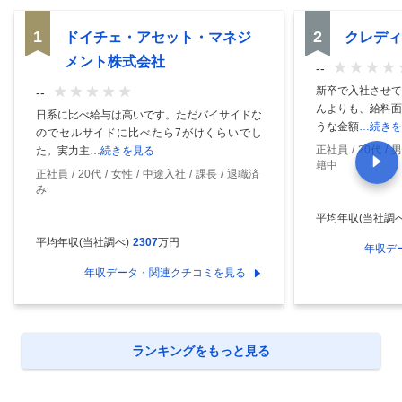
1
2
ドイチェ・アセット・マネジ
クレディ
メント株式会社
--
新卒で入社させて
--
んよりも、給料面
日系に比べ給与は高いです。ただバイサイドな
うな金額
…続きを
のでセルサイドに比べたら7がけくらいでし
正社員
20代
男
た。実力主
…続きを見る
籍中
正社員
20代
女性
中途入社
課長
退職済
み
平均年収(当社調べ
平均年収(当社調べ)
2307
万円
年収デ
年収データ・関連クチコミを見る
ランキングをもっと見る