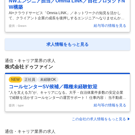
NWエンジニア担当／Omnia LINK／自社プロダクトN
W構築
AI×クラウドサービス「Omnia LINK」／ネットワークの知見を活かし
て、クライアント企業の成長を後押しするエンジニアへなりませんか？
DX推進×AI搭載クラウドサービス／リモートOK ビーウィズ株式会社 -
給与等の情報を見る
提供：Green
【テクノロジー 人でつくる次世代のビジネスソリューション】東証プラ
イム上場｜9期連続売上成長｜えるぼし認定 仕事内容 1. Omnia LINK導
入企業へのネットワーク構築・提案 Omnia LINKの導入をスムーズに進
めるための業務を担当します。 ‐営業チームの技術的サポート（ネット
求人情報をもっと見る
ワークに関する提案支援など） ‐クライアント企業のネットワーク環境
のヒアリング ‐Omnia LINK
…
通信・キャリア業界の求人
株式会社ドゥファイン
NEW
正社員
未経験OK
コールセンターSV候補／職種未経験歓迎
“人を支える力”が、キャリアになる。大手・自治体案件多数の安定企業
で経験を活かすコールセンターの運営サポート！ 仕事内容： 当不動産企
業、食品メーカー、日用品通販、自治体など 20社・40業務ほどのコー
給与等の情報を見る
提供：type
ルセンターを運営する当社で、 センターのリーダー候補として、 まずは
SVやリーダーのサポート業務からスタート！ オペレーターのフォロー
や新人スタッフへの声掛けなど、できることから少しずつお任せします♪
この会社の求人情報をもっと見る
経験や適性に応じて、将来的にはチーム運営やスタッフ育成、クライア
ント対応などにもチャレンジ可能！ 先輩SVのサポートを受けながら、
通信・キャリア業界の求人
段階的に成長できる環境です・ 【主な業務】 ・オペレーターの育成・
…