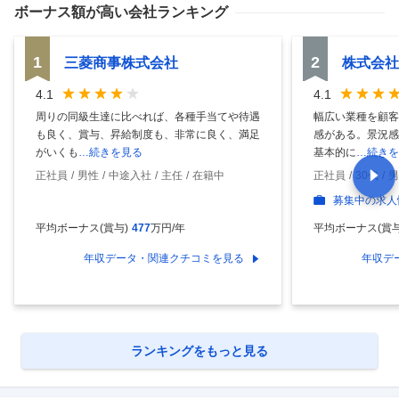
ボーナス額
が高い会社ランキング
1
2
三菱商事株式会社
株式会社
4.1
4.1
周りの同級生達に比べれば、各種手当てや待遇
幅広い業種を顧客
も良く、賞与、昇給制度も、非常に良く、満足
感がある。景況感
がいくも
…続きを見る
基本的に
…続きを
正社員
男性
中途入社
主任
在籍中
正社員
30代
男
募集中の求人
平均ボーナス(賞与)
477
万円/年
平均ボーナス(賞与
年収データ・関連クチコミを見る
年収デ
ランキングをもっと見る