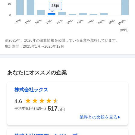
28位
※
2025
年、
2026
年の決算情報を公開している企業を取得しています。
集計期間：
2025
年
1
月〜
2026
年
12
月
あなたにオススメの企業
株式会社ラクス
4.6
517
平均年収(当社調べ)
万円
業界
との比較を見る