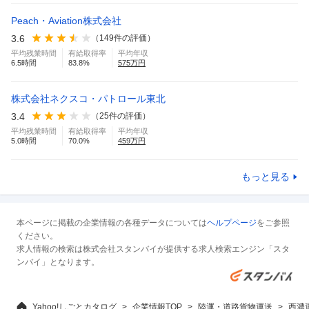
Peach・Aviation株式会社
3.6
（
149
件の評価）
平均残業時間
有給取得率
平均年収
6.5
時間
83.8
%
575
万円
株式会社ネクスコ・パトロール東北
3.4
（
25
件の評価）
平均残業時間
有給取得率
平均年収
5.0
時間
70.0
%
459
万円
もっと見る
本ページに掲載の企業情報の各種データについては
ヘルプページ
をご参照
ください。
求人情報の検索は株式会社スタンバイが提供する求人検索エンジン「スタ
ンバイ」となります。
Yahoo!しごとカタログ
企業情報TOP
陸運・道路貨物運送
西濃