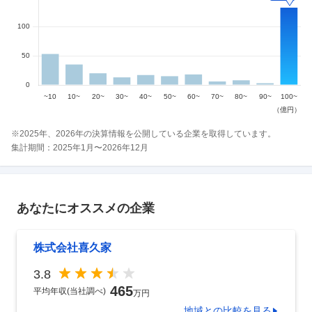
※
2025
年、
2026
年の決算情報を公開している企業を取得しています。
集計期間：
2025
年
1
月〜
2026
年
12
月
あなたにオススメの企業
株式会社喜久家
3.8
465
平均年収(当社調べ)
万円
地域
との比較を見る