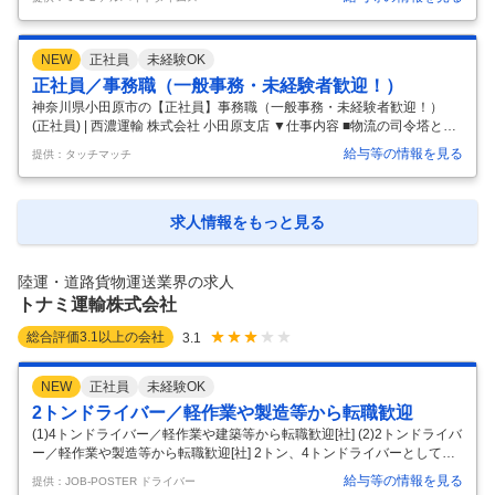
【オシゴトのポイント】 ＊カンガルー便の3トン・4トントラックを使用
＊1日の訪問件数：集荷・配達あわせて約30～40件 ＊1日の走行距離：
約40km ＊バックモニター・ドライブレコーダー装備 ＊約7～10人のチ
NEW
正社員
未経験OK
ームでエリアを担当 ＊基本的に担当エリアに変更なし (固定ルートでは
ありません) 【基本スケジュール】 午前中：配達、午後：集荷 ＊企業間
正社員／事務職（一般事務・未経験者歓迎！）
物流がメインで、個人宅への配送ほぼな
…
神奈川県小田原市の【正社員】事務職（一般事務・未経験者歓迎！）
(正社員) | 西濃運輸 株式会社 小田原支店 ▼仕事内容 ■物流の司令塔とし
て、事務所内での業務全般を担当します。 ■荷物の到着、発送管理およ
給与等の情報を見る
提供：タッチマッチ
び専用ソフトへの伝票入力■お客様（荷主様 ・お届け先様）からの電話
応対、来客受付■窓口での荷物持ち込み ・引取り対応、荷物の仕分け等
軽作業※入社後は先輩社員が丁寧に指導します。 ＰＣ操作に不安がある
方や異業種出身者も多数活躍中！将来的には総合事務職へのキャリアア
求人情報をもっと見る
ップも可能です。 大手企業ならではの安定した環境で、長く腰を据えて
働けます。 ※性別問わず活躍しています！※将来的には、総合事務職
…
陸運・道路貨物運送業界の求人
トナミ運輸株式会社
総合評価
3.1
以上の会社
3.1
NEW
正社員
未経験OK
2トンドライバー／軽作業や製造等から転職歓迎
(1)4トンドライバー／軽作業や建築等から転職歓迎[社] (2)2トンドライバ
ー／軽作業や製造等から転職歓迎[社] 2トン、4トンドライバーとして、
既存のお客様(法人メイン)を対象に集配や集荷業務をお願いします。 ※
給与等の情報を見る
提供：JOB-POSTER ドライバー
営業所を起点として、50㎞圏内 ※集配が１日20件程度 ※集荷が１日5件