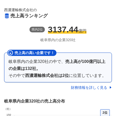
西濃運輸株式会社
の
売上高ランキング
3137.44
県
内
2
位
億円
岐阜県
内の企業
320
社
売上高の高い企業です！
岐阜県内
の企業
320
社の中で、
売上高が
100億円以上
の企業は
132
社。
その中で
西濃運輸株式会社
は
2
位
に位置しています。
財務情報を詳しく見る
岐阜県内企業
320社
の売上高分布
2位