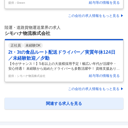
ロジスティクス新事業 「DCX(Digital Commerce Transformation)プロジ
給与等の情報を見る
提供：Green
ェクト」 仕事内容 ・ 技術選定から意思決定に携わることができます! ・
モダンな環境に関わることができます! ・ エンジニアとしてキャリアを
蓄積できます! フロントエンドエンジニアとして、UI/UXやデザインの知
この会社の求人情報をもっと見る
識を活かしながら主にプロダクトの開発業務を担当していただきます。
積極的にチャレンジする社風のため、自ら成長していきたい！という方
陸運・道路貨物運送業界の求人
を募集して
…
シモハナ物流株式会社
正社員
未経験OK
2t・3tの食品ルート配送ドライバー／実質年休124日
／未経験歓迎／夕勤
【今がチャンス！】5名以上の大規模採用予定！幅広い年代が活躍中・
安心待遇！ 未経験から始めたドライバーも多数活躍中！ 資格支援ありで
キャリアアップできる♪安定した環境で長く続けやすいのが魅力。 業界
給与等の情報を見る
提供：シモハナ物流株式会社
大手のコンビニエンスストアへ食品を配送するお仕事です。 ★固定ルー
ト配送で再配達なし！ ★温度管理や時間管理など配送ノウハウが自然に
身につく ★荷役作業はリフトや台車などを使用！ ★長年付き合いのある
この会社の求人情報をもっと見る
お客様ばかりで安心 ★年休119日でプライベートも充実 【仕事の流れ】
はじめは先輩の隣に乗る研修からスタートし、慣れてきたら1日12～13
件ほど回れるようになります。6～8名のチームを組み、決まったル
…
関連する求人を見る