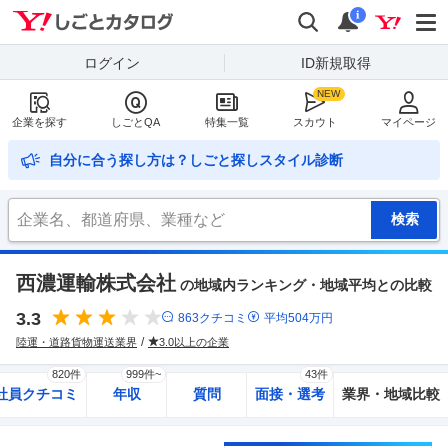
Yahoo!しごとカタログ
検索
通知
i
ログイン
ID新規取得
企業を探す
しごとQA
特集一覧
スカウト
マイページ
自分に合う探し方は？しごと探しスタイル診断
西濃運輸株式会社
の地域内ランキング・地域平均との比較
3.3
863
クチコミ
平均
504
万円
陸運・道路貨物運送業界
3.0以上の企業
820件
999件~
43件
社員クチコミ
年収
質問
面接・選考
業界・地域比較