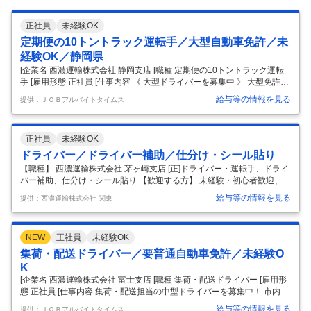
正社員
未経験OK
定期便の10トントラック運転手／大型自動車免許／未
経験OK／静岡県
[企業名 西濃運輸株式会社 静岡支店 [職種 定期便の10トントラック運転
手 [雇用形態 正社員 [仕事内容 《 大型ドライバーを募集中 》 大型免許が
あればOK◎ 研修中は先輩ドライバーへ横乗りし、 安全に走行できるよ
給与等の情報を見る
提供：ＪＯＢアルバイトタイムス
うに 運転を覚えていってくださいね！ ＊カンガルー便の10トントラッ
クを使用 ＊企業間物流がメインで、 個人宅への配送ほぼなし 《 入社後
の大型免許取得OK 》 普通自動車免許（AT限定可）があれば応募OK！
正社員
未経験OK
入社後の横乗り研修期間中に、 勤務時間内で免許取得を目指せます！ 学
科の時間や実習の時間は自動車学校へ通い、 それ以外の時間は横乗り研
ドライバー／ドライバー補助／仕分け・シール貼り
修を行います。 ･もちろん、免許費用
…
【職種】 西濃運輸株式会社 茅ヶ崎支店 [正]ドライバー・運転手、ドライ
バー補助、仕分け・シール貼り 【歓迎する方】 未経験・初心者歓迎、経
験者優遇、フリーター歓迎、正社員経験不問、資格・スキル身につく、
給与等の情報を見る
提供：西濃運輸株式会社 関東
将来は独立、学歴(中卒・高卒)不問、ブランク有OK、ミドル(40代～)活
躍中、女性活躍中、新卒・第二新卒歓迎、エルダー(50代〜)活躍中 【仕
事内容】 運送会社でのドライバー 2トンから4トンのトラックに乗って
NEW
正社員
未経験OK
いただき 支店の近隣エリアの配達や集荷をお願いします。 取り扱う荷物
は衣料品、食料品、工業用品など様々です。 基本的に手積み手おろしの
集荷・配送ドライバー／要普通自動車免許／未経験O
作業になります。 パレット商品など、大きな荷物はフォ
…
K
[企業名 西濃運輸株式会社 富士支店 [職種 集荷・配送ドライバー [雇用形
態 正社員 [仕事内容 集荷・配送担当の中型ドライバーを募集中！ 市内と
その隣接する市の地場配送がほとんど、 ほぼ同エリアでの勤務です。
給与等の情報を見る
提供：ＪＯＢアルバイトタイムス