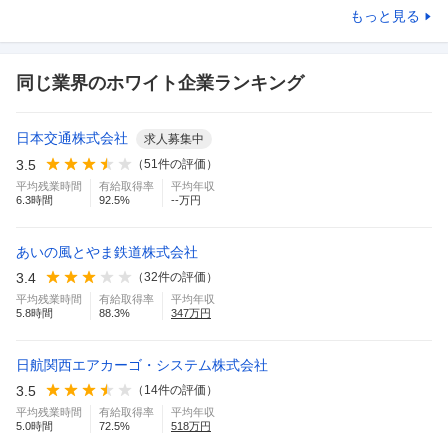
もっと見る
同じ業界のホワイト企業ランキング
日本交通株式会社
求人募集中
3.5
（
51
件の評価）
平均残業時間
有給取得率
平均年収
6.3
時間
92.5
%
--万円
あいの風とやま鉄道株式会社
3.4
（
32
件の評価）
平均残業時間
有給取得率
平均年収
5.8
時間
88.3
%
347
万円
日航関西エアカーゴ・システム株式会社
3.5
（
14
件の評価）
平均残業時間
有給取得率
平均年収
5.0
時間
72.5
%
518
万円