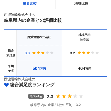
業界比較
地域比較
西濃運輸株式会社
の
岐阜県
内の企業との評価比較
地域
平均
西濃運輸株式会社
岐阜県
総合
3.3
3.2
満足度
平均
504
464
万円
万円
年収
西濃運輸株式会社
の
総合満足度ランキング
3.3
県
内
24
位
岐阜県
内の企業
57社
の平均：
3.2