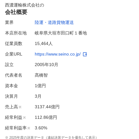
西濃運輸株式会社
の
会社概要
業界
陸運・道路貨物運送
本店所在地
岐阜県大垣市田口町１番地
従業員数
15,464人
企業URL
https://www.seino.co.jp/
設立
2005年10月
代表者名
髙橋智
資本金
1億円
決算月
3
月
売上高
3137.44億円
※
経常利益
112.86億円
※
経常利益率
3.60%
※
※
2025
年度の決算データ（連結決算データを優先して表示）