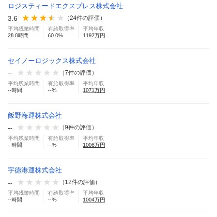
ロジスティードエクスプレス株式会社
3.6
（
24
件の評価）
平均残業時間
有給取得率
平均年収
28.8
時間
60.0
%
1192
万円
セイノーロジックス株式会社
--
（
7
件の評価）
平均残業時間
有給取得率
平均年収
--
時間
--
%
1071
万円
飯野海運株式会社
--
（
9
件の評価）
平均残業時間
有給取得率
平均年収
--
時間
--
%
1006
万円
宇徳港運株式会社
--
（
12
件の評価）
平均残業時間
有給取得率
平均年収
--
時間
--
%
1004
万円