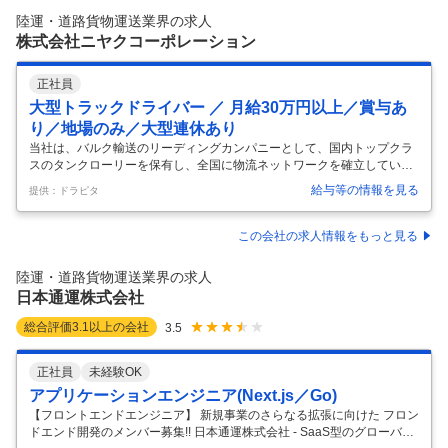
ラックでの近距離配送をお任せします。 ＜具体的には＞ カーナビを使っ
陸運・道路貨物運送業界の求人
て担当エリアを回るルート配送です。 お客様へ
…
株式会社ニヤクコーポレーション
正社員
大型トラックドライバー ／ 月給30万円以上／賞与あ
り／地場のみ／大型連休あり
当社は、バルク輸送のリーディングカンパニーとして、国内トップクラ
スのタンクローリーを保有し、全国に物流ネットワークを確立していま
す。”Safety is our business"をスローガンに、日々安全輸送、安全作業
給与等の情報を見る
提供：ドラピタ
を心掛け、日本経済の発展を物流面から支える役目を果たしています。
また、女性の就労環境も整備しております。全ての従業員が安心して働
ける職場を心掛けております。 国内最多のタンクローリーを保有するリ
この会社の求人情報をもっと見る
ーディングカンパニーです。 女性就労環境も完備し、全ての従業員が安
全に働ける職場です。 石油・高圧ガス・化学品・食品飲料等の輸送業務
陸運・道路貨物運送業界の求人
…
日本通運株式会社
総合評価
3.1
以上の会社
3.5
正社員
未経験OK
アプリケーションエンジニア(Next.js／Go)
【フロントエンドエンジニア】 新規事業のさらなる拡張に向けた フロン
ドエンド開発のメンバー募集!! 日本通運株式会社 - SaaS型のグローバル