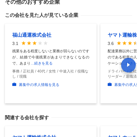
その他のおすすめ企業
この会社を見た人が見ている企業
福山通運株式会社
ヤマト運輸株
3.1
3.6
残業をある程度しないと業務が回らないのです
配達業務以外に営
が、結婚で今後残業があまりできなくなるの
のである程度の人
で、あまり
…続きを見る
ケーショ
…続きを
事務
正社員
40代
女性
中途入社
役職な
ドライバー
正社
し
現職
リーダー
退職済
募集中の求人情報を見る
募集中の求人
関連する会社を探す