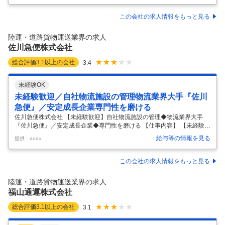
程度 ※法人メインなので再配達ナシ！
…
この会社の求人情報をもっと見る
陸運・道路貨物運送業界の求人
佐川急便株式会社
総合評価
3.1
以上の会社
3.4
未経験OK
未経験歓迎／自社物流施設の管理物流業界大手『佐川
急便』／安定成長企業専門性を磨ける
佐川急便株式会社 【未経験歓迎】自社物流施設の管理◆物流業界大手
『佐川急便』／安定成長企業◆専門性を磨ける 【仕事内容】 【未経験歓
迎】自社物流施設の管理◆物流業界大手『佐川急便』／安定成長企業◆
給与等の情報を見る
提供：doda
専門性を磨ける 【具体的な仕事内容】 ～自社使用物流施設の管理／現場
対応少なめ／安定環境で専門性を磨く／物流業界大手『佐川急便』で安
定就業～ ■業務内容： ・物流業界のリーディングカンパニーである当社
この会社の求人情報をもっと見る
にて、自社使用の営業所・物流施設を支える「施設管理業務」をお任せ
します。 ・本ポジションは施工・工事の現場で手を動かす仕事ではな
陸運・道路貨物運送業界の求人
く、修繕・設備管理に関わる事務処理や社内外調整が中心です。 ・未経
福山通運株式会社
験の方でも
…
総合評価
3.1
以上の会社
3.1