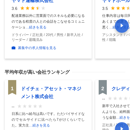
ヤマト運輸株式会社
ヤマトホール
3.6
3.5
配達業務以外に営業面でのスキルも必要になる
仕事内容は毎日
のである程度の人との会話をこなせるコミュニ
あくまで副業と
ケーショ
…続きを見る
悪く
…続きを見る
ドライバー
正社員
20代
男性
新卒入社
アシスタント
パ
リーダー
退職済み
性
現職
募集中の求人情報を見る
平均年収
が高い会社ランキング
1
2
ドイチェ・アセット・マネジ
クレディ
メント株式会社
--
新卒で入社させて
--
んよりも、給料面
日系に比べ給与は高いです。ただバイサイドな
うな金額
…続きを
のでセルサイドに比べたら7がけくらいでし
正社員
20代
男
た。実力主
…続きを見る