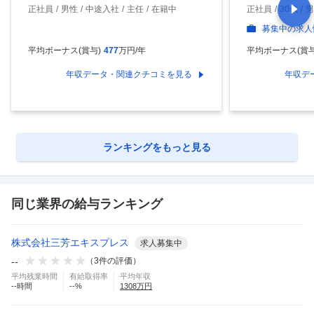
正社員
男性
中途入社
主任
在籍中
正社員
30代
男
募集中の求人
平均ボーナス(賞与)
477
万円/年
平均ボーナス(賞与
年収データ・関連クチコミを見る
年収デ
ランキングをもっと見る
同じ業界の給与ランキング
株式会社三芳エキスプレス
求人募集中
--
（
3
件の評価）
平均残業時間
有給取得率
平均年収
--
時間
--
%
1308
万円