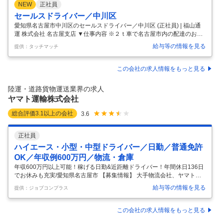
NEW
正社員
セールスドライバー／中川区
愛知県名古屋市中川区のセールスドライバー／中川区 (正社員) | 福山通
運 株式会社 名古屋支店 ▼仕事内容 ※２ｔ車で名古屋市内の配達のお仕
事です※２ヶ月の研修期間を設けています。 先輩と同行しながら、実務
給与等の情報を見る
提供：タッチマッチ
的に商品知識と運転について教育を丁寧に行います。 初心者の方でもご
安心下さい。 ベテランドライバーが親切に教育させていただきます。 免
許支援制度もあります。 （変更範囲：原則なし） (愛知県名古屋市中川
この会社の求人情報をもっと見る
区) ▼職種 セールスドライバー／中川区(正社員) ▼雇用形態 正社員 ▼給
与 月給201000〜385000円 (基本給（月額平均）又は時間額 月平均労働
陸運・道路貨物運送業界の求人
日数（21.2日）)85000〜8
…
ヤマト運輸株式会社
総合評価
3.1
以上の会社
3.6
正社員
ハイエース・小型・中型ドライバー／日勤／普通免許
OK／年収例600万円／物流・倉庫
年収600万円以上可能！稼げる日勤&近距離ドライバー！年間休日136日
でお休みも充実/愛知県名古屋市 【募集情報】 大手物流会社、ヤマト運
輸で「今より高収入」を目指しませんか？ 日勤専属×近距離配送のた
給与等の情報を見る
提供：ジョブコンプラス
め、 体に無理をして稼ぐ生活にはなりません。 追加歩合給や各種手当が
あるため、 年収600万円以上が可能です！ 【仕事内容】 業種：物流・倉
庫 職種：ドライバー ハイエース・小型・中型ドライバー/日勤/普通免許
この会社の求人情報をもっと見る
OK/年収例600万円 ご希望の営業所から数キロ圏内にて、 3tまたは4tト