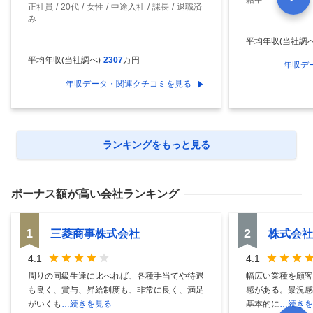
籍中
正社員
20代
女性
中途入社
課長
退職済
み
平均年収(当社調べ
平均年収(当社調べ)
2307
万円
年収デ
年収データ・関連クチコミを見る
ランキングをもっと見る
ボーナス額
が高い会社ランキング
1
2
三菱商事株式会社
株式会社
4.1
4.1
周りの同級生達に比べれば、各種手当てや待遇
幅広い業種を顧客
も良く、賞与、昇給制度も、非常に良く、満足
感がある。景況感
がいくも
…続きを見る
基本的に
…続きを