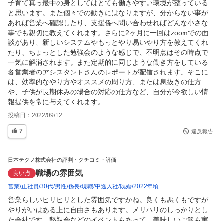
子育て真っ最中の身としてはとても働きやすい環境が整っている
と思います。また個々での動きにはなりますが、分からない事が
あれば営業へ確認したり、支援係へ問い合わせればどんな小さな
事でも親切に教えてくれます。さらに2ヶ月に一回はzoomでの面
談があり、新しいシステムやもっとやり易いやり方を教えてくれ
たり、ちょっとした勉強会のような感じで、不明点はその時点で
一気に解消されます。また定期的に同じような働き方をしている
各営業者のアシスタントさんのレポートが配信されます。そこに
は、効率的なやり方やオススメの周り方、または息抜きの仕方
や、子供が長期休みの場合の対応の仕方など、自分が今欲しい情
報提供を常に与えてくれます。
投稿日：
2022/09/12
7
違反報告
日本テクノ株式会社の評判・クチコミ・評価
職場の雰囲気
良い点
営業
正社員
30代
男性
係長
現職
中途入社
既婚
2022年頃
営業らしいピリピリとした雰囲気ですかね。良くも悪くもですが
やりがいはある上に自由さもあります。メリハリのしっかりとし
た会社です。懇親会などのイベントもあって、美味しいご飯も実