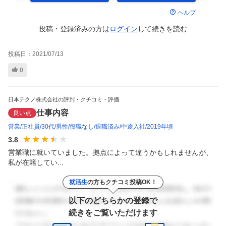
ヘルプ
投稿・登録済みの方は
ログイン
して
続きを読む
投稿日：
2021/07/13
0
日本テクノ株式会社の評判・クチコミ・評価
仕事内容
良い点
営業
正社員
30代
男性
役職なし
退職済み
中途入社
2019年頃
3.8
営業職に就いていました。拠点によって違うかもしれませんが、
私が在籍してい...
就活生
の方もクチコミ投稿OK！
以下のどちらかの登録で
続きをご覧いただけます