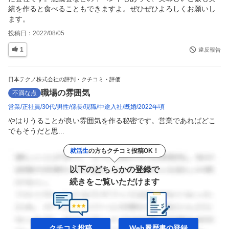
績を作ると食べることもできますよ。ぜひぜひよろしくお願いし
ます。
投稿日：
2022/08/05
1
違反報告
日本テクノ株式会社の評判・クチコミ・評価
職場の雰囲気
不満な点
営業
正社員
30代
男性
係長
現職
中途入社
既婚
2022年頃
やはりうることが良い雰囲気を作る秘密です。営業であればどこ
でもそうだと思...
就活生
の方もクチコミ投稿OK！
以下のどちらかの登録で
続きをご覧いただけます
クチコミ投稿
Web履歴書の
登録