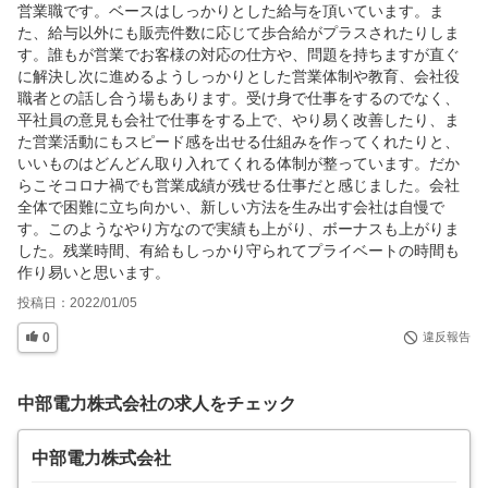
営業職です。ベースはしっかりとした給与を頂いています。ま
た、給与以外にも販売件数に応じて歩合給がプラスされたりしま
す。誰もが営業でお客様の対応の仕方や、問題を持ちますが直ぐ
に解決し次に進めるようしっかりとした営業体制や教育、会社役
職者との話し合う場もあります。受け身で仕事をするのでなく、
平社員の意見も会社で仕事をする上で、やり易く改善したり、ま
た営業活動にもスピード感を出せる仕組みを作ってくれたりと、
いいものはどんどん取り入れてくれる体制が整っています。だか
らこそコロナ禍でも営業成績が残せる仕事だと感じました。会社
全体で困難に立ち向かい、新しい方法を生み出す会社は自慢で
す。このようなやり方なので実績も上がり、ボーナスも上がりま
した。残業時間、有給もしっかり守られてプライベートの時間も
作り易いと思います。
投稿日：
2022/01/05
0
違反報告
中部電力株式会社の求人をチェック
中部電力株式会社