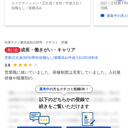
エステティシャン
正社員
女性
中途入社
設計
正社員
4
役職なし
退職済み
現職
募集中の求人
日本テクノ株式会社の評判・クチコミ・評価
成長・働きがい・キャリア
良い点
営業
正社員
30代
男性
役職なし
退職済み
中途入社
2019年頃
3.8
営業職に就いていました。研修制度は充実していました。入社後
研修や階層別の...
選考中
の方もクチコミ投稿OK！
以下のどちらかの登録で
続きをご覧いただけます