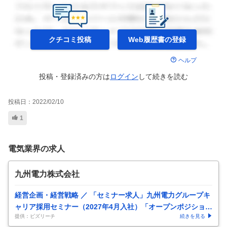
クチコミ投稿
Web履歴書の
登録
ヘルプ
投稿・登録済みの方は
ログイン
して
続きを読む
投稿日：
2022/02/10
1
電気業界の求人
九州電力株式会社
経営企画・経営戦略 ／ 「セミナー求人」九州電力グループキ
ャリア採用セミナー（2027年4月入社）「オープンポジショ
提供：ビズリーチ
続きを見る
ン」