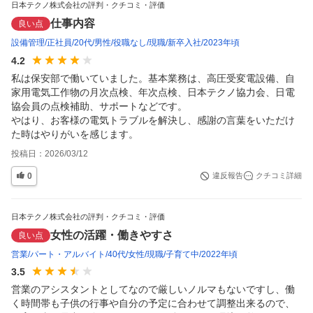
日本テクノ株式会社の評判・クチコミ・評価
仕事内容
良い点
設備管理
正社員
20代
男性
役職なし
現職
新卒入社
2023年頃
4.2
私は保安部で働いていました。基本業務は、高圧受変電設備、自
家用電気工作物の月次点検、年次点検、日本テクノ協力会、日電
協会員の点検補助、サポートなどです。

やはり、お客様の電気トラブルを解決し、感謝の言葉をいただけ
た時はやりがいを感じます。
投稿日：
2026/03/12
0
違反報告
クチコミ詳細
日本テクノ株式会社の評判・クチコミ・評価
女性の活躍・働きやすさ
良い点
営業
パート・アルバイト
40代
女性
現職
子育て中
2022年頃
3.5
営業のアシスタントとしてなので厳しいノルマもないですし、働
く時間帯も子供の行事や自分の予定に合わせて調整出来るので、