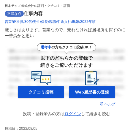
日本テクノ株式会社の評判・クチコミ・評価
仕事内容
不満な点
営業
正社員
30代
男性
係長
現職
中途入社
既婚
2022年頃
厳しさはあります。営業なので、売れなければ居場所を探すのに
一苦労かと思い...
選考中
の方もクチコミ投稿OK！
以下のどちらかの登録で
続きをご覧いただけます
クチコミ投稿
Web履歴書の
登録
ヘルプ
投稿・登録済みの方は
ログイン
して
続きを読む
投稿日：
2022/08/05