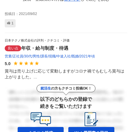
投稿日：
2021/09/02
1
日本テクノ株式会社の評判・クチコミ・評価
年収・給与制度・待遇
良い点
営業
正社員
30代
男性
課長
現職
中途入社
既婚
2021年頃
5.0
賞与は売り上げに応じて変動しますがコロナ禍でもむしろ賞与は
上がりました。...
就活生
の方もクチコミ投稿OK！
以下のどちらかの登録で
続きをご覧いただけます