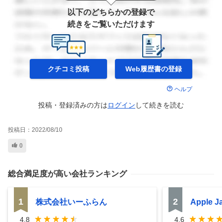
以下のどちらかの登録で
続きをご覧いただけます
クチコミ投稿
Web履歴書の
登録
ヘルプ
投稿・登録済みの方は
ログイン
して
続きを読む
投稿日：
2022/08/10
0
総合満足度
が高い会社ランキング
1
2
株式会社いーふらん
Apple 
4.8
4.6