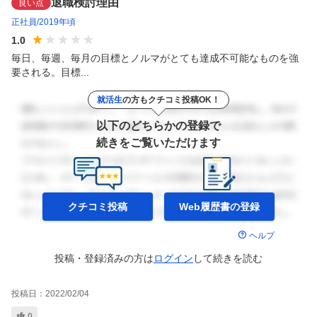
退職検討理由
良い点
正社員
2019年頃
1.0
毎日、毎週、毎月の目標とノルマがとても達成不可能なものを強
要される。目標...
就活生
の方もクチコミ投稿OK！
以下のどちらかの登録で
続きをご覧いただけます
クチコミ投稿
Web履歴書の
登録
ヘルプ
投稿・登録済みの方は
ログイン
して
続きを読む
投稿日：
2022/02/04
0