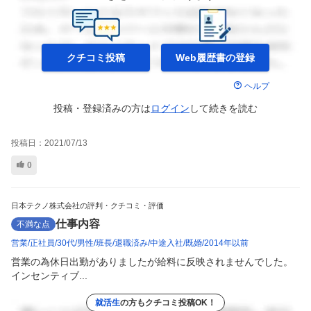
クチコミ投稿
Web履歴書の
登録
ヘルプ
投稿・登録済みの方は
ログイン
して
続きを読む
投稿日：
2021/07/13
0
日本テクノ株式会社の評判・クチコミ・評価
仕事内容
不満な点
営業
正社員
30代
男性
班長
退職済み
中途入社
既婚
2014年以前
営業の為休日出勤がありましたが給料に反映されませんでした。
インセンティブ...
就活生
の方もクチコミ投稿OK！