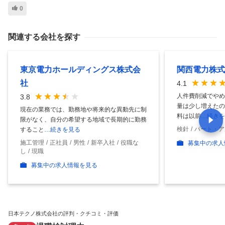
0
関連する会社を探す
東京電力ホールディングス株式会
関西電力株式
社
4.1
人件費削減でやめ
3.8
量は少し増えたの
現在の業務では、勤務地や将来的な異動先に制
料は以前
…続きを
限がなく、自分の希望する地域で長期的に勤務
検針
パート・ア
すること
…続きを見る
施工管理
正社員
男性
新卒入社
役職な
募集中の求人
し
現職
募集中の求人情報を見る
日本テクノ株式会社の評判・クチコミ・評価