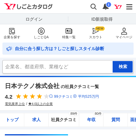
Yahoo!しごとカタログ
検索
通知
i
ログイン
ID新規取得
企業を探す
しごとQA
特集一覧
スカウト
マイページ
自分に合う探し方は？しごと探しスタイル診断
日本テクノ株式会社
の社員クチコミ一覧
4.2
99
クチコミ
平均
525
万円
電気業界上位
4.0以上の企業
89件
80件
トップ
求人
社員クチコミ
年収
質問
面