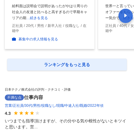
給料面は説明会で説明があったがやはり周りの
世界一と言ってい
社会人の友達と比べると高すぎるので早期キャ
オファーをもらっ
リアの期
…続きを見る
ー気分で
…続きを
正社員
20代
男性
新卒入社
役職なし
在
正社員
40代
女
籍中
籍中
募集中の求人情報を見る
ランキングをもっと見る
日本テクノ株式会社の評判・クチコミ・評価
仕事内容
不満な点
営業
正社員
30代
男性
役職なし
現職
中途入社
既婚
2022年頃
4.3
いつまでも指導頂けますが、その分やる気や根性がないとキツイ
と思います。営...