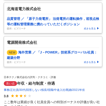
北海道電力株式会社
品質管理 ／ 「原子力発電所」 泊発電所の運転操作，巡視点検
等の運転管理業務に携わっていただくポジション
提供：ビズリーチ
続きを見る
電源開発株式会社
海外営業 ／ 「J－POWER」技術系グローバル社員：
NEW
建築分野
提供：ビズリーチ
続きを見る
日本テクノ株式会社の評判・クチコミ・評価
年収・給与制度・待遇
良い点
事務
正社員
30代
回答しない
係長
現職
中途入社
既婚
2021年頃
3.8
ここ数年は業績が良く社員全員への特別ボーナスや評価が良い社