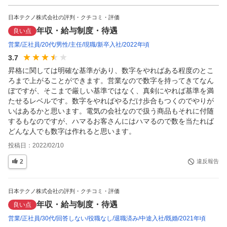
日本テクノ株式会社の評判・クチコミ・評価
年収・給与制度・待遇
良い点
営業
正社員
20代
男性
主任
現職
新卒入社
2022年頃
3.7
昇格に関しては明確な基準があり、数字をやればある程度のとこ
ろまで上がることができます。営業なので数字を持ってきてなん
ぼですが、そこまで厳しい基準ではなく、真剣にやれば基準を満
たせるレベルです。数字をやればやるだけ歩合もつくのでやりが
いはあるかと思います。電気の会社なので扱う商品もそれに付随
するもなのですが、ハマるお客さんにはハマるので数を当たれば
どんな人でも数字は作れると思います。
投稿日：
2022/02/10
2
違反報告
日本テクノ株式会社の評判・クチコミ・評価
年収・給与制度・待遇
良い点
営業
正社員
30代
回答しない
役職なし
退職済み
中途入社
既婚
2021年頃