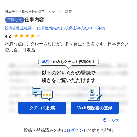
日本テクノ株式会社の評判・クチコミ・評価
仕事内容
不満な点
設備管理
正社員
20代
男性
役職なし
現職
新卒入社
2023年頃
4.2
不満な点は、クレーム対応が、多々発生する点です。日本テクノ
協力会、日電協...
就活生
の方もクチコミ投稿OK！
以下のどちらかの登録で
続きをご覧いただけます
クチコミ投稿
Web履歴書の
登録
ヘルプ
投稿・登録済みの方は
ログイン
して
続きを読む