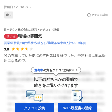
投稿日：
2026/03/12
0
クチコミ詳細
日本テクノ株式会社の評判・クチコミ・評価
職場の雰囲気
良い点
営業
正社員
30代
男性
役職なし
退職済み
中途入社
2019年頃
3.8
私の在籍していた拠点の雰囲気は良好でした。中途社員は地元採
用になるので、...
選考中
の方もクチコミ投稿OK！
以下のどちらかの登録で
続きをご覧いただけます
クチコミ投稿
Web履歴書の
登録