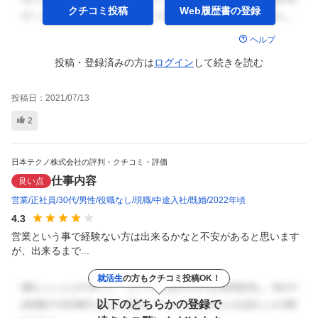
クチコミ投稿
Web履歴書の
登録
ヘルプ
投稿・登録済みの方は
ログイン
して
続きを読む
投稿日：
2021/07/13
2
日本テクノ株式会社の評判・クチコミ・評価
仕事内容
良い点
営業
正社員
30代
男性
役職なし
現職
中途入社
既婚
2022年頃
4.3
営業という事で経験ない方は出来るかなと不安があると思います
が、出来るまで...
就活生
の方もクチコミ投稿OK！
以下のどちらかの登録で