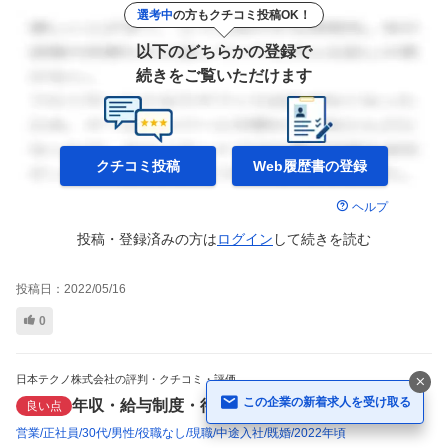
選考中
の方もクチコミ投稿OK！
以下のどちらかの登録で
続きをご覧いただけます
クチコミ投稿
Web履歴書の
登録
ヘルプ
投稿・登録済みの方は
ログイン
して
続きを読む
投稿日：
2022/05/16
0
日本テクノ株式会社の評判・クチコミ・評価
この企業の新着求人を受け取る
年収・給与制度・待遇
良い点
営業
正社員
30代
男性
役職なし
現職
中途入社
既婚
2022年頃