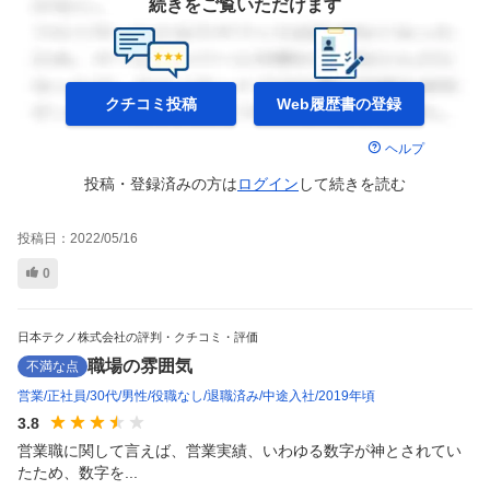
続きをご覧いただけます
クチコミ投稿
Web履歴書の
登録
ヘルプ
投稿・登録済みの方は
ログイン
して
続きを読む
投稿日：
2022/05/16
0
日本テクノ株式会社の評判・クチコミ・評価
職場の雰囲気
不満な点
営業
正社員
30代
男性
役職なし
退職済み
中途入社
2019年頃
3.8
営業職に関して言えば、営業実績、いわゆる数字が神とされてい
たため、数字を...