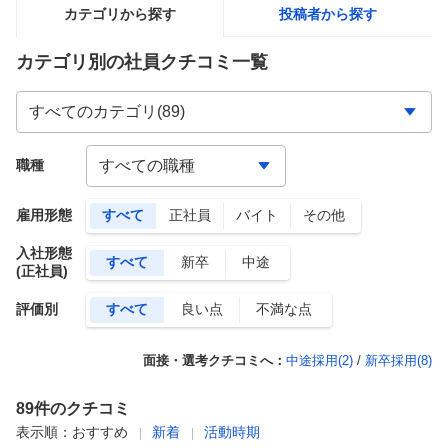
カテゴリから探す
投稿者から探す
カテゴリ別の社員クチコミ一覧
職種
雇用形態
すべて
正社員
バイト
その他
入社形態
すべて
新卒
中途
(正社員)
評価別
すべて
良い点
不満な点
面接・選考クチコミへ：
中途採用(
2
)
/
新卒採用(
8
)
89
件のクチコミ
表示順：
おすすめ
新着
活動時期