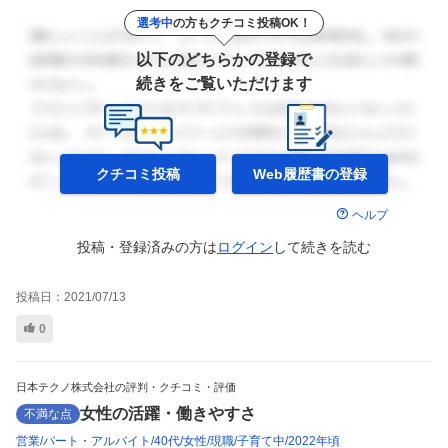
選考中
の方もクチコミ投稿OK！
以下のどちらかの登録で
続きをご覧いただけます
クチコミ投稿
Web履歴書の
登録
ヘルプ
投稿・登録済みの方は
ログイン
して
続きを読む
投稿日：
2021/07/13
0
日本テクノ株式会社の評判・クチコミ・評価
女性の活躍・働きやすさ
不満な点
営業
パート・アルバイト
40代
女性
現職
子育て中
2022年頃