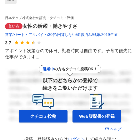
日本テクノ株式会社の評判・クチコミ・評価
女性の活躍・働きやすさ
良い点
営業
パート・アルバイト
30代
回答しない
退職済み
既婚
2019年頃
3.7
アポイント次第なので休日、勤務時間は自由です。子育て優先に
仕事ができます...
選考中
の方もクチコミ投稿OK！
以下のどちらかの登録で
続きをご覧いただけます
クチコミ投稿
Web履歴書の
登録
ヘルプ
投稿・登録済みの方は
ログイン
して
続きを読む