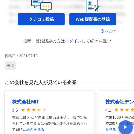
クチコミ投稿
Web履歴書の
登録
ヘルプ
投稿・登録済みの方は
ログイン
して
続きを読む
投稿日：
2021/07/13
0
この会社を見た人が見ている企業
株式会社MIT
株式会社デン
3.5
4.1
有給はほとんど自由に取れません。 法で定め
年末1000万円の
られている年５日は強制的に取得月を決められ
差200万円は40
て日時
…続きを見る
を見る