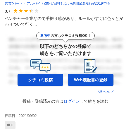
営業
パート・アルバイト
30代
回答しない
退職済み
既婚
2019年頃
3.7
ベンチャー企業なので手探り感があり、ルールがすぐに色々と変
わりついて行く...
選考中
の方もクチコミ投稿OK！
以下のどちらかの登録で
続きをご覧いただけます
クチコミ投稿
Web履歴書の
登録
ヘルプ
投稿・登録済みの方は
ログイン
して
続きを読む
投稿日：
2021/09/02
0