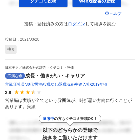
クチコミ投稿
Web履歴書の
登録
ヘルプ
投稿・登録済みの方は
ログイン
して
続きを読む
投稿日：
2021/03/20
0
日本テクノ株式会社の評判・クチコミ・評価
成長・働きがい・キャリア
不満な点
営業
正社員
30代
男性
役職なし
退職済み
中途入社
2019年頃
3.8
営業職は実績が全てという雰囲気が、時折悪い方向に行くことが
あります。実績...
選考中
の方もクチコミ投稿OK！
以下のどちらかの登録で
続きをご覧いただけます