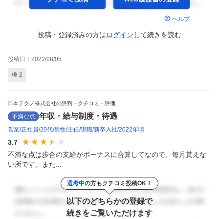
ヘルプ
投稿・登録済みの方は
ログイン
して
続きを読む
投稿日：
2022/08/05
2
日本テクノ株式会社の評判・クチコミ・評価
年収・給与制度・待遇
不満な点
営業
正社員
20代
男性
主任
現職
新卒入社
2022年頃
3.7
不満な点は歩合の支給がボーナスに合算してなので、毎月貰えな
い所です。また...
選考中
の方もクチコミ投稿OK！
以下のどちらかの登録で
続きをご覧いただけます