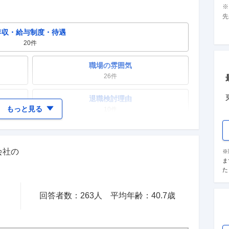
先
年収・給与制度・待遇
20
件
職場の雰囲気
26
件
退職検討理由
もっと見る
10
件
女性の活躍・働きやすさ
12
件
会社
の
※
ま
テレワーク・リモートワーク
た
9
件
回答者数：
263
人
平均年齢：
40.7
歳
入社理由・入社後ギャップ
5
件