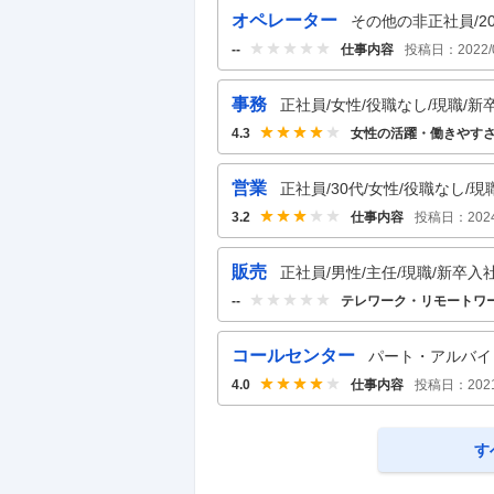
オペレーター
その他の非正社員/20
仕事内容
投稿日：
2022/
--
事務
正社員/女性/役職なし/現職/新卒
女性の活躍・働きやす
4.3
営業
正社員/30代/女性/役職なし/現
仕事内容
投稿日：
202
3.2
販売
正社員/男性/主任/現職/新卒入社
テレワーク・リモートワ
--
コールセンター
パート・アルバイト/
仕事内容
投稿日：
202
4.0
す