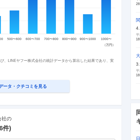
28
4
平
18
び、LINEヤフー株式会社の統計データから算出した結果であり、実
3
平
18
データ・クチコミを見る
会社
の
6
件)