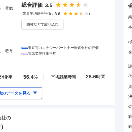
総合評価
3.5
与・昇給
(業界平均総合評価：
3.8
)
職種などで絞り込む
東京電力エナジーパートナー株式会社
の評価
長・教育
企
電気
業界評価平均
28.6
56.4
時間
%
平均残業時間
消化率
他のデータを見る
会社
の
件）