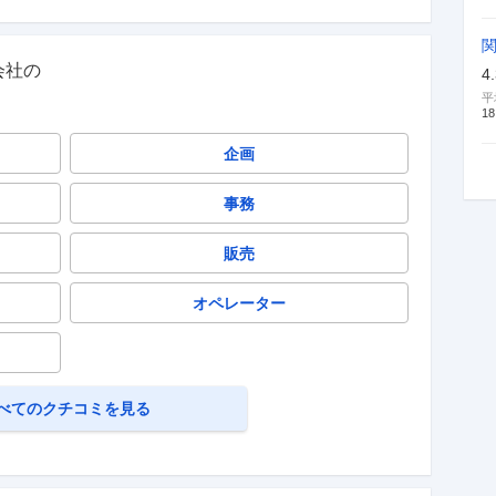
会社
の
4
平
18
企画
事務
販売
オペレーター
べてのクチコミを見る