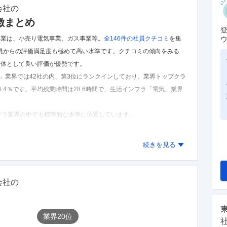
会社
の
徴まとめ
事業は、小売り電気事業、ガス事業等。
全146件の
社員クチコミ
を集
社員からの評価満足度も極めて高い水準です。
クチコミの傾向をみる
全体として良い評価が優勢です。
」業界では42社の内、第3位にランクインしており、業界トップクラ
.4％です。
平均残業時間は28.6時間で、生活インフラ「電気」業界
ンフラ業界の中でも標準的な水準に位置しています。
た結果であり、実際とは異なる可能性があります。
を見る
続きを見る
会社
の
業界
20
位