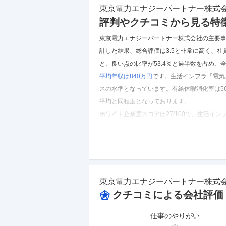
東京電力エナジーパートナー株式
評判やクチコミから見る特
東京電力エナジーパートナー株式会社の主要
計した結果、
総合評価は3.5と非常に高く、
と、良い点の比率が53.4％と過半数を占め、
平均年収は840万円
です。
生活インフラ「電気
スの水準となっています。
有給休暇消化率は56
平均と同程度となっております。
ホワイト企業度スコアは27/100で、生活イ
※しごとカタログに投稿されたクチコミを集計し
東京電力エナジーパートナー株式会社
のクチコミ
東京電力エナジーパートナー株式
クチコミによる会社評価
仕事のやりがい