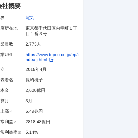
会社概要
業界
電気
本店所在地
東京都千代田区内幸町１丁
目１番３号
従業員数
2,773人
業URL
https://www.tepco.co.jp/ep/i
ndex-j.html
設立
2015年4月
代表者名
長崎桃子
資本金
2,600億円
決算月
3
月
売上高
5.49兆円
※
経常利益
2818.48億円
※
経常利益率
5.14%
※