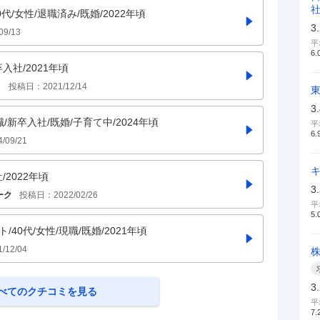
代/女性/退職済み/既婚/2022年頃
3
09/13
平
6.
入社/2021年頃
さ
投稿日：
2021/12/14
3
職/新卒入社/既婚/子育て中/2024年頃
平
6.
4/09/21
キ
/2022年頃
3
ーク
投稿日：
2022/02/26
平
5.
40代/女性/現職/既婚/2021年頃
1/12/04
3
べてのクチコミを見る
平
7.