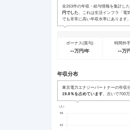
企業の選考に関するクチコミ
全263件の年収・給与情報を集計し
円でした
。これは生活インフラ「電気
中途採用面接・選考
でも非常に高い年収水準にあります
0件
ボーナス(賞与)
時間外
--
--
万円/年
万
年収分布
東京電力エナジーパートナーの年収
19.8％を占めています
。次いで700