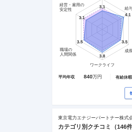
経営・雇用の
給
安定性
職場の
成
人間関係
ワークライフ
840
万円
平均年収
有給休暇
東京電力エナジーパートナー株式
カテゴリ別クチコミ（
146