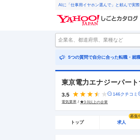
AIに「仕事用イヤホン選んで」と頼んで実
5つの質問で自分に合った転職・就
東京電力エナジーパート
3.5
146
クチコミ
電気業界
3.0以上の企業
募集
トップ
求人