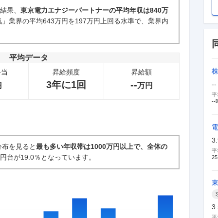
た結果、
東京電力エナジーパートナーの平均年収は840万
」業界の平均643万円を197万円上回る水準で、業界内
新卒採用面接・選考
。
0件
平均データ
手当
昇給頻度
昇給額
3年に1回
--
--
円
万円
平
--
3
分布を見ると
最も多い年収帯は1000万円以上で、全体の
平
万円台が19.0％となっています。
25
3
平