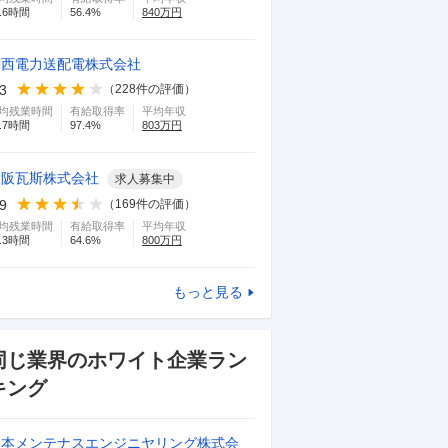
.6
時間
56.4
%
840
万円
関西電力送配電株式会社
.3
（
228
件の評価）
均残業時間
有給取得率
平均年収
.7
時間
97.4
%
803
万円
大阪瓦斯株式会社
求人募集中
.9
（
169
件の評価）
均残業時間
有給取得率
平均年収
.3
時間
64.6
%
800
万円
もっと見る
同じ業界のホワイト企業ラン
キング
日本メンテナスエンジニヤリング株式会