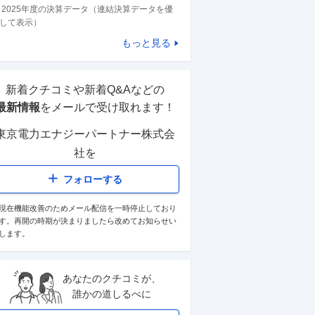
※
2025
年度の決算データ（連結決算データを優
して表示）
もっと見る
新着クチコミや新着Q&Aなどの
最新情報
をメールで受け取れます！
東京電力エナジーパートナー株式会
社
を
フォローする
現在機能改善のためメール配信を一時停止しており
す。再開の時期が決まりましたら改めてお知らせい
します。
あなたのクチコミが、
誰かの道しるべに