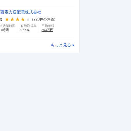
関西電力送配電株式会社
.3
（
228
件の評価）
均残業時間
有給取得率
平均年収
.7
時間
97.4
%
803
万円
もっと見る