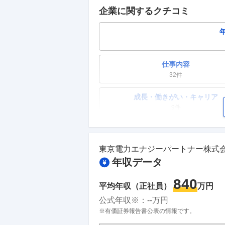
企業に関するクチコミ
仕事内容
32
件
成長・働きがい・キャリア
9
件
ワークライフバランス
11
件
東京電力エナジーパートナー株式
年収データ
副業
3
件
840
平均年収（正社員）
万円
人事・評価制度
公式年収※：
--
万円
4
件
※有価証券報告書公表の情報です。