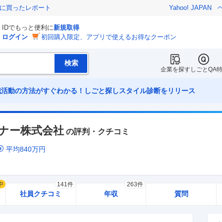
際に買ったレポート
Yahoo! JAPAN
IDでもっと便利に
新規取得
ログイン
初回購入限定、アプリで使えるお得なクーポン
企業を探す
しごとQA
職活動の方法がすぐわかる！しごと探しスタイル診断をリリース
ナー株式会社
の評判・クチコミ
平均
840
万円
中
141件
263件
社員クチコミ
年収
質問