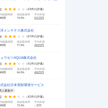
社
.2
（
43
件の評価）
均残業時間
有給取得率
平均年収
0
時間
74.0
%
471
万円
東洋メンテナス株式会社
.4
（
67
件の評価）
均残業時間
有給取得率
平均年収
9
時間
77.5
%
433
万円
ュウセツAQUA株式会社
.3
（
41
件の評価）
均残業時間
有給取得率
平均年収
0
時間
64.0
%
426
万円
株式会社日本管財環境サービス
求人募集中
.2
（
42
件の評価）
均残業時間
有給取得率
平均年収
2
時間
73.3
%
--万円