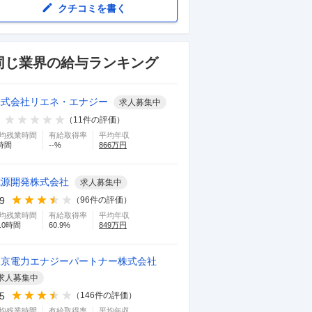
クチコミを書く
同じ業界の給与ランキング
株式会社リエネ・エナジー
求人募集中
（
11
件の評価）
均残業時間
有給取得率
平均年収
時間
--
%
866
万円
電源開発株式会社
求人募集中
.9
（
96
件の評価）
均残業時間
有給取得率
平均年収
.0
時間
60.9
%
849
万円
東京電力エナジーパートナー株式会社
求人募集中
.5
（
146
件の評価）
均残業時間
有給取得率
平均年収