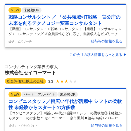
NEW
未経験OK
戦略コンサルタント ／ 「公共領域×IT戦略」官公庁の
未来を創るテクノロジー変革コンサルタント
【職種】コンサルタント＞戦略コンサルタント 【業種】コンサルティン
グ＞コンサルティング ※会員属性などに応じ、当該求人をビズリーチ上
で閲覧された際に内容が異なる場合があります 【仕事内容】 公共領域
給与等の情報を見る
提供：ビズリーチ
（官公庁・自治体・教育・医療など）のクライアントに対し、 テクノロ
ジー戦略立案・IT構想策定・DX推進・システム刷新・クラウド活用な
ど、幅広いコンサルティングサービスを提供します。 【主な業務例】 ・
この会社の求人情報をもっと見る
クライアントの課題抽出・現状分析、IT戦略立案・ロードマップ策定 ・
DX構想・実現支援 ・クラウド導入・クラウドマイグレーション計画策
コンサルティング業界の求人
定・実行支援 ・レガシーシステムのモダナイゼーション支援 ・大規模プ
株式会社セイコーマート
…
総合評価
3.1
以上の会社
3.3
NEW
パート・アルバイト
未経験OK
コンビニスタッフ／幅広い年代が活躍中 シフトの柔軟
性 未経験からスタートの方多数
【コンビニスタッフ】 幅広い年代が活躍中！シフトの柔軟性◎未経験か
らスタートの方多数＊ セイコーマート 余市黒川 ■ 給与 時給1230～1538
円＋交通費規定支給 ■ シフト 週2日以上 、1日4時間以上 ■ アクセス 函
給与等の情報を見る
提供：マイナビバイト
館本線(函館－旭川)余市駅 ■ 時間帯 早朝、朝、夕方、夜、夜勤 ■ 勤務地