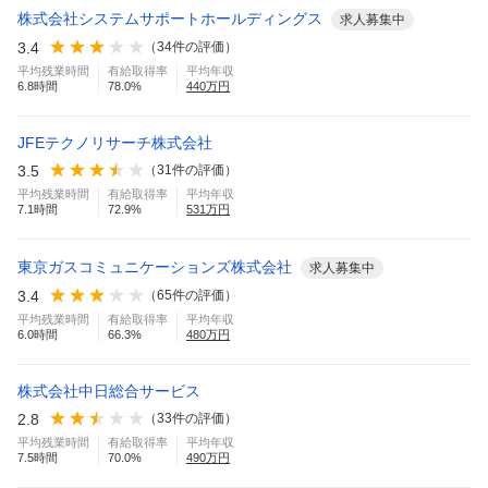
株式会社システムサポートホールディングス
求人募集中
3.4
（
34
件の評価）
平均残業時間
有給取得率
平均年収
6.8
時間
78.0
%
440
万円
JFEテクノリサーチ株式会社
3.5
（
31
件の評価）
平均残業時間
有給取得率
平均年収
7.1
時間
72.9
%
531
万円
東京ガスコミュニケーションズ株式会社
求人募集中
3.4
（
65
件の評価）
平均残業時間
有給取得率
平均年収
6.0
時間
66.3
%
480
万円
株式会社中日総合サービス
2.8
（
33
件の評価）
平均残業時間
有給取得率
平均年収
7.5
時間
70.0
%
490
万円