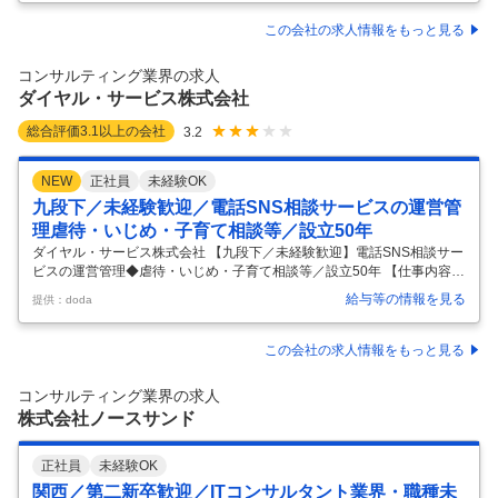
道央エリア余市郡 あなたの“働きたい気持ち”を応援！ 勤務曜日やシフト
の回数、お休み希望も 希望に応じて調整します♪安心のセコマで働こう
この会社の求人情報をもっと見る
★ ＼未経験や扶養内も大歓迎／ 高校生もOKです！バイトデビューはセ
コマで決まり♪ 「家事と育児と両立できるシフトがいい」 「テスト期間
コンサルティング業界の求人
はしっかり休みたい」など、
…
ダイヤル・サービス株式会社
総合評価
3.1
以上の会社
3.2
NEW
正社員
未経験OK
九段下／未経験歓迎／電話SNS相談サービスの運営管
理虐待・いじめ・子育て相談等／設立50年
ダイヤル・サービス株式会社 【九段下／未経験歓迎】電話SNS相談サー
ビスの運営管理◆虐待・いじめ・子育て相談等／設立50年 【仕事内容】
【九段下／未経験歓迎】電話SNS相談サービスの運営管理◆虐待・いじ
給与等の情報を見る
提供：doda
め・子育て相談等／設立50年 【具体的な仕事内容】 【誰かの「SOS」
に寄り添う／社会貢献性◎設立50年「赤ちゃん110番」運営企業／自治
体や大手企業1万社以上／ニッチ市場で地位確立／女性活躍推進優良企
この会社の求人情報をもっと見る
業「えるぼし」認定／有給取得77％／働きやすさ・福利厚生◎】 ■業務
内容： いじめ・教育・虐待等の社会生活にまつわる相談サービス（電
コンサルティング業界の求人
話・SNS）の運営管理をお任せいたします。 相談員のサポート、
…
株式会社ノースサンド
正社員
未経験OK
関西／第二新卒歓迎／ITコンサルタント業界・職種未