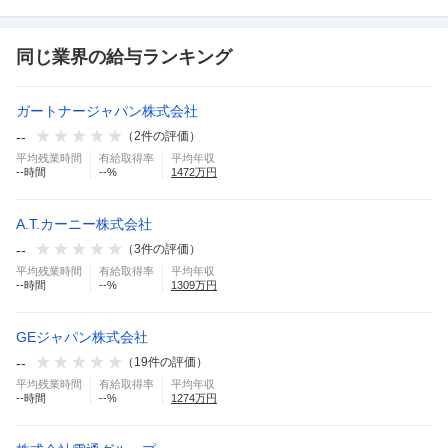
同じ業界の給与ランキング
ガートナージャパン株式会社
--
（
2
件の評価）
平均残業時間
有給取得率
平均年収
--
時間
--
%
1472
万円
A.T.カーニー株式会社
--
（
3
件の評価）
平均残業時間
有給取得率
平均年収
--
時間
--
%
1309
万円
GEジャパン株式会社
--
（
19
件の評価）
平均残業時間
有給取得率
平均年収
--
時間
--
%
1274
万円