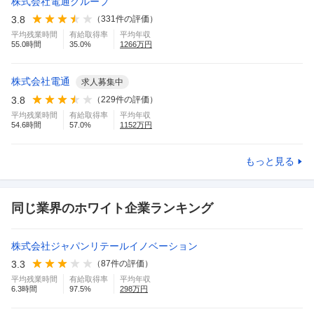
株式会社電通グループ
3.8
（
331
件の評価）
平均残業時間
有給取得率
平均年収
55.0
時間
35.0
%
1266
万円
株式会社電通
求人募集中
3.8
（
229
件の評価）
平均残業時間
有給取得率
平均年収
54.6
時間
57.0
%
1152
万円
もっと見る
同じ業界のホワイト企業ランキング
株式会社ジャパンリテールイノベーション
3.3
（
87
件の評価）
平均残業時間
有給取得率
平均年収
6.3
時間
97.5
%
298
万円