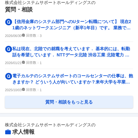
株式会社システムサポートホールディングス
の
副業
テレワーク・リモートワーク
質問・相談
0件
3
件
人事・評価制度
入社理由・入社後ギャップ
【信用金庫のシステム部門へのUターン転職について】 現在2
2
件
1
件
1歳のネットワークエンジニア（新卒1年目）です。 業務では
Cisco機器の...
企業の選考に関するクチコミ
回答数：
2026/06/30
3
中途採用面接・選考
新卒採用面接・選考
私は現在、北陸での就職を考えています． 基本的には、転勤
0件
4
件
話を希望しています． NTTデータ北陸 渋谷工業 北陸電力 北
陸コンピュータ...
回答数：
2026/01/21
1
電子カルテのシステムサポートのコールセンターの仕事は、飽
きますか？ どういう人が向いていますか？来年大学を卒業し
て就職するか迷っています。
回答数：
2025/10/03
1
質問・相談をもっと見る
株式会社システムサポートホールディングス
の
求人情報