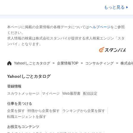
もっと見る
本ページに掲載の企業情報の各種データについては
ヘルプページ
をご参照
ください。
求人情報の検索は株式会社スタンバイが提供する求人検索エンジン「スタ
ンバイ」となります。
Yahoo!しごとカタログ
企業情報TOP
コンサルティング
株式会
Yahoo!しごとカタログ
登録情報
スカウトメッセージ
マイページ
Web履歴書
配信設定
仕事を見つける
企業を探す
特徴から企業を探す
ランキングから企業を探す
転職エージェントを探す
お役立ちコンテンツ