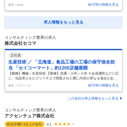
内容】 【在宅中心／ポテンシャル歓迎】法務◆プライム上場／平均残業
給与等の情報を見る
提供：doda
10～20h／フルフレックス 【具体的な仕事内容】 ～安定した上場企業で
幅広い法務スキルを身に着けたい方へ～ ●東証プライム市場上場の独立
系Sler ●契約書レビューから始め経験に合わせて業務領域を拡大 ●法務部
門が重んじられる環境で裁量を持った業務が可能！ ●【フルフレックス
求人情報をもっと見る
＆リモート勤務中心／平均残業10～20h／転勤無】と働き方◎ ■仕事内
容： 日常的な契約書審査業務を中心に、契約書の作成
…
コンサルティング業界の求人
株式会社セコマ
正社員
生産技術 ／ 「北海道」食品工場の工場の保守保全担
当 「セイコーマート」約1200店舗展開
【職種】機械＞生産技術 【業種】流通・小売＞小売 ※会員属性などに応
じ、当該求人をビズリーチ上で閲覧された際に内容が異なる場合があり
ます 小売店「セイコーマート」を全道・茨城・埼玉に約1,200店舗を展
給与等の情報を見る
提供：ビズリーチ
開／自社農場・加工工場を保有し／競合他社との差別化経営を実現する
老舗企業 セコマグループは原料生産・仕入から製造、物流、小売まで
を、一貫して自社で行っています。グループ会社の食品工場を中心とし
この会社の求人情報をもっと見る
た設備保全・指導職の募集です。 ■職務内容： 各種加工食品工場の保守
保全担当としての業務全般を担当いただきます。 原則として、これまで
コンサルティング業界の求人
のご経験を活かせるグループ会社の工場での採用となり、担当する機
アクセンチュア株式会社
械、製造す
…
総合評価
3.1
以上の会社
4.1