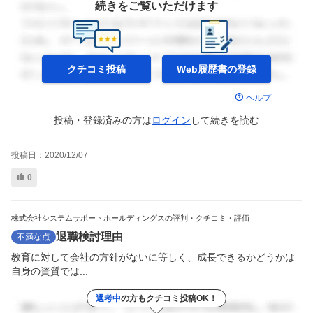
続きをご覧いただけます
クチコミ投稿
Web履歴書の
登録
ヘルプ
投稿・登録済みの方は
ログイン
して
続きを読む
投稿日：
2020/12/07
0
株式会社システムサポートホールディングスの評判・クチコミ・評価
退職検討理由
不満な点
教育に対して会社の方針がないに等しく、成長できるかどうかは
自身の資質では...
選考中
の方もクチコミ投稿OK！