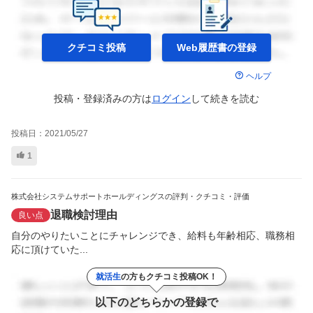
クチコミ投稿
Web履歴書の
登録
ヘルプ
投稿・登録済みの方は
ログイン
して
続きを読む
投稿日：
2021/05/27
1
株式会社システムサポートホールディングスの評判・クチコミ・評価
退職検討理由
良い点
自分のやりたいことにチャレンジでき、給料も年齢相応、職務相
応に頂けていた...
就活生
の方もクチコミ投稿OK！
以下のどちらかの登録で