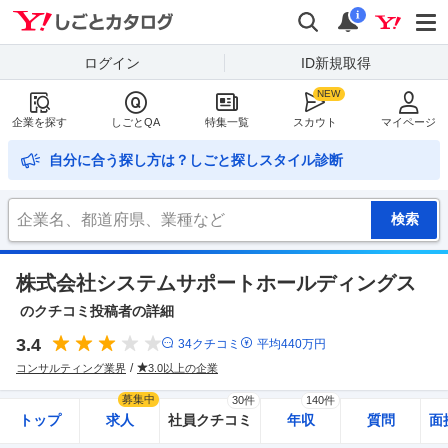
Yahoo!しごとカタログ
検索
通知
i
ログイン
ID新規取得
企業を探す
しごとQA
特集一覧
スカウト
マイページ
自分に合う探し方は？しごと探しスタイル診断
株式会社システムサポートホールディングス
のクチコミ投稿者の詳細
3.4
34
クチコミ
平均
440
万円
コンサルティング業界
3.0以上の企業
募集中
30件
140件
トップ
求人
社員クチコミ
年収
質問
面