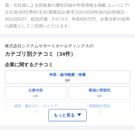
員・元社員による投稿者の属性詳細や年収情報を掲載:エンジニア/
正社員/30代/男性/主任/退職済み/新卒入社/2020年頃の話/投稿日：
2021/05/27、総合評価：3.0 / 5.0、年収600万円。企業分析や採用
の調査としてご活用いただけます。
株式会社システムサポートホールディングス
の
カテゴリ別クチコミ（
34
件）
企業に関するクチコミ
年収・給与制度・待遇
8
件
仕事内容
職場の雰囲気
4
件
5
件
成長・働きがい・キャリア
退職検討理由
2
件
2
件
もっと見る
ワークライフバランス
女性の活躍・働きやすさ
2
件
1
件