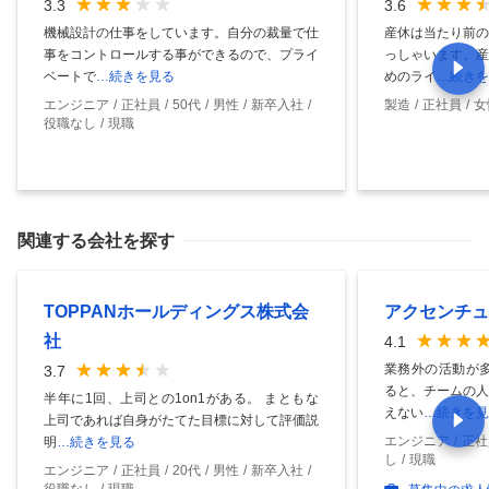
3.3
3.6
機械設計の仕事をしています。自分の裁量で仕
産休は当たり前の
事をコントロールする事ができるので、プライ
っしゃいます。産
ベートで
…続きを見る
めのライ
…続きを
エンジニア
正社員
50代
男性
新卒入社
製造
正社員
女
役職なし
現職
関連する会社を探す
TOPPANホールディングス株式会
アクセンチュ
社
4.1
業務外の活動が多
3.7
ると、チームの人
半年に1回、上司との1on1がある。 まともな
えない
…続きを見
上司であれば自身がたてた目標に対して評価説
エンジニア
正社
明
…続きを見る
し
現職
エンジニア
正社員
20代
男性
新卒入社
役職なし
現職