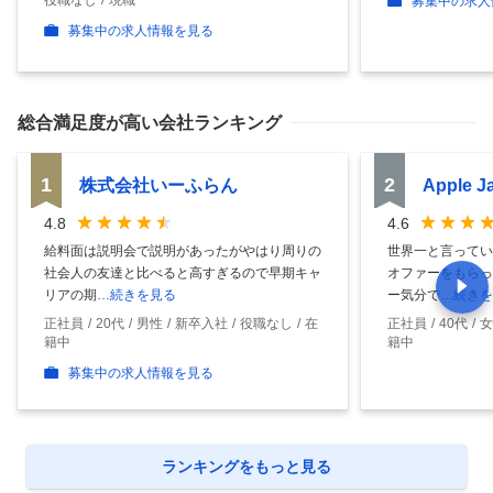
募集中の求人
募集中の求人情報を見る
総合満足度
が高い会社ランキング
1
2
株式会社いーふらん
Apple 
4.8
4.6
給料面は説明会で説明があったがやはり周りの
世界一と言ってい
社会人の友達と比べると高すぎるので早期キャ
オファーをもらっ
リアの期
…続きを見る
ー気分で
…続きを
正社員
20代
男性
新卒入社
役職なし
在
正社員
40代
女
籍中
籍中
募集中の求人情報を見る
ランキングをもっと見る