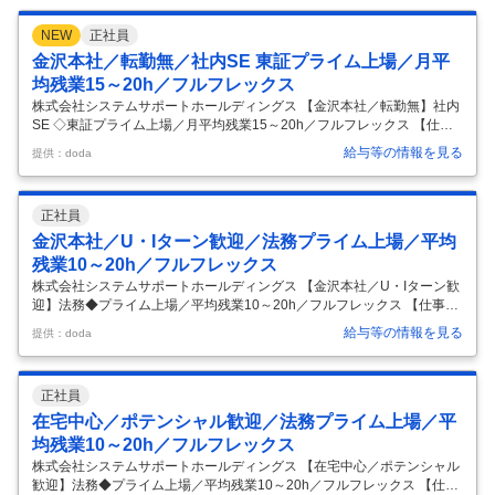
NEW
正社員
金沢本社／転勤無／社内SE 東証プライム上場／月平
均残業15～20h／フルフレックス
株式会社システムサポートホールディングス 【金沢本社／転勤無】社内
SE ◇東証プライム上場／月平均残業15～20h／フルフレックス 【仕事
内容】 【金沢本社／転勤無】社内SE ◇東証プライム上場／月平均残業1
給与等の情報を見る
提供：doda
5～20h／フルフレックス 【具体的な仕事内容】 ～金沢の安定した上場
企業で社内SEとしてキャリアアップしたい方へ～ ■業務概要： 社内シス
テムの導入から運用保守をお任せします。 ・最新のITインフラや製品・
正社員
サービスの動向を調査し社内業務の効率化や改善を検討します。新しい
システムの導入作業から運用保守までを一貫して行います。既にZeroTr
金沢本社／U・Iターン歓迎／法務プライム上場／平均
ustセキュリティモデルや生成AIなど一部を導入し
…
残業10～20h／フルフレックス
株式会社システムサポートホールディングス 【金沢本社／U・Iターン歓
迎】法務◆プライム上場／平均残業10～20h／フルフレックス 【仕事内
容】 【金沢本社／U・Iターン歓迎】法務◆プライム上場／平均残業10～
給与等の情報を見る
提供：doda
20h／フルフレックス 【具体的な仕事内容】 ～法務経験生かしつつ、金
沢へUIターンしたい方へ～ ●東証プライム市場上場の独立系Sler ●契約書
レビューから始め経験に合わせて業務領域を拡大 ●法務部門が重んじら
正社員
れる環境で裁量を持った業務が可能！ ●【フルフレックス＆リモート勤
務可／平均残業10～20h／転勤無】と働き方◎ ■仕事内容： 日常的な契
在宅中心／ポテンシャル歓迎／法務プライム上場／平
約書審査業務を中心に、契約書の作成・審査・
…
均残業10～20h／フルフレックス
株式会社システムサポートホールディングス 【在宅中心／ポテンシャル
歓迎】法務◆プライム上場／平均残業10～20h／フルフレックス 【仕事