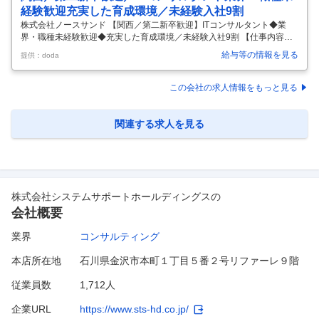
経験歓迎充実した育成環境／未経験入社9割
株式会社ノースサンド 【関西／第二新卒歓迎】ITコンサルタント◆業
界・職種未経験歓迎◆充実した育成環境／未経験入社9割 【仕事内容】
【関西／第二新卒歓迎】ITコンサルタント◆業界・職種未経験歓迎◆充
給与等の情報を見る
提供：doda
実した育成環境／未経験入社9割 【具体的な仕事内容】 ＼営業・企画な
どでのプロジェクトワーク経験をしかしてキャリアチェンジ／コンサル
のファーストキャリアをサポートする充実した研修あり ■第二新卒必見
この会社の求人情報をもっと見る
～コンサル・IT業界未経験の方向けの手厚いフォロー体制～ 当社では人
的資本チーム、フォローアップチーム、キャリアパートナー制度など各
方面からコンサルタントをサポートする体制がございます。 ・キャリア
関連する求人を見る
パー
…
株式会社システムサポートホールディングス
の
会社概要
業界
コンサルティング
本店所在地
石川県金沢市本町１丁目５番２号リファーレ９階
従業員数
1,712人
企業URL
https://www.sts-hd.co.jp/