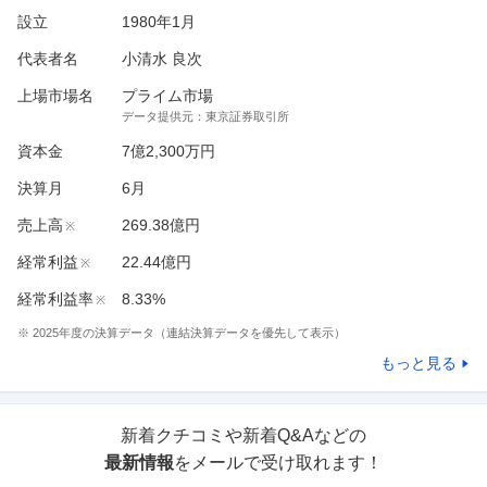
設立
1980年1月
代表者名
小清水 良次
上場市場名
プライム市場
データ提供元：
東京証券取引所
資本金
7億2,300万円
決算月
6
月
売上高
269.38億円
※
経常利益
22.44億円
※
経常利益率
8.33%
※
※
2025
年度の決算データ（連結決算データを優先して表示）
もっと見る
新着クチコミや新着Q&Aなどの
最新情報
をメールで受け取れます！