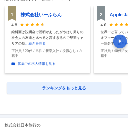
1
2
株式会社いーふらん
Apple 
4.8
4.6
給料面は説明会で説明があったがやはり周りの
世界一と言ってい
社会人の友達と比べると高すぎるので早期キャ
オファーをもらっ
リアの期
…続きを見る
ー気分で
…続きを
正社員
20代
男性
新卒入社
役職なし
在
正社員
40代
女
籍中
籍中
募集中の求人情報を見る
ランキングをもっと見る
株式会社日本旅行
の