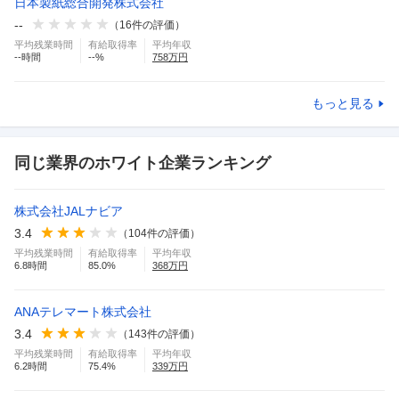
日本製紙総合開発株式会社
--
（
16
件の評価）
平均残業時間
有給取得率
平均年収
--
時間
--
%
758
万円
もっと見る
同じ業界のホワイト企業ランキング
株式会社JALナビア
3.4
（
104
件の評価）
平均残業時間
有給取得率
平均年収
6.8
時間
85.0
%
368
万円
ANAテレマート株式会社
3.4
（
143
件の評価）
平均残業時間
有給取得率
平均年収
6.2
時間
75.4
%
339
万円