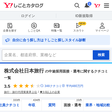
Yahoo!しごとカタログ
検索
通知
i
ログイン
ID新規取得
企業を探す
しごとQA
特集一覧
スカウト
マイページ
自分に合う探し方は？しごと探しスタイル診断
株式会社日本旅行
の中途採用面接・選考に関するクチコミ
一覧
3.5
348
クチコミ
平均
480
万円
旅行・旅行代理業業界上位
3.0以上の企業
333件
434件
15件
社員クチコミ
年収
質問
面接・選考
業界・地域比較