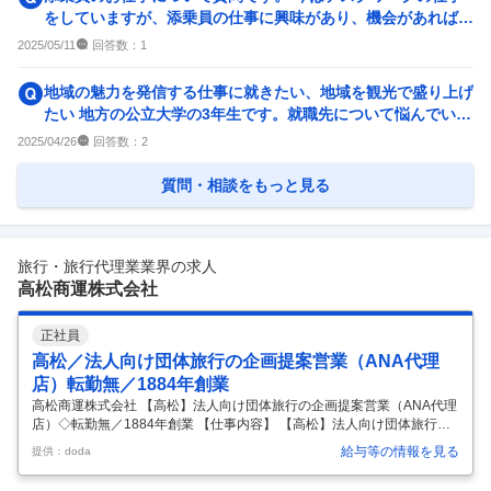
2
件
13
件
をしていますが、添乗員の仕事に興味があり、機会があれば挑
戦してみたいと考えて...
回答数：
2025/05/11
1
地域の魅力を発信する仕事に就きたい、地域を観光で盛り上げ
たい 地方の公立大学の3年生です。就職先について悩んでいま
す。 私は観光で地...
回答数：
2025/04/26
2
質問・相談をもっと見る
旅行・旅行代理業業界の求人
高松商運株式会社
正社員
高松／法人向け団体旅行の企画提案営業（ANA代理
店）転勤無／1884年創業
高松商運株式会社 【高松】法人向け団体旅行の企画提案営業（ANA代理
店）◇転勤無／1884年創業 【仕事内容】 【高松】法人向け団体旅行の
企画提案営業（ANA代理店）◇転勤無／1884年創業 【具体的な仕事内
給与等の情報を見る
提供：doda
容】 ≪1884年創業以来四国・香川の空と海の玄関を守り続けてきた当
社にて、旅行の営業スタッフを募集します≫ ＼業務内容／ ――――――