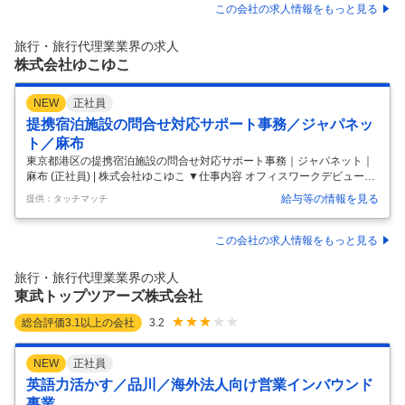
―――――――― 法人顧客の出張手配や社員旅行、修学旅行や部活動の
この会社の求人情報をもっと見る
遠征等の手配をしていただきます。 法人対応が半分以上のイメージで
す。 お客様のニーズを的確にとらえ、大手企業にはできないキメ細やか
旅行・旅行代理業業界の求人
な企画とサービスを武器に、安全で快適な旅行をプロデュースして
…
株式会社ゆこゆこ
NEW
正社員
提携宿泊施設の問合せ対応サポート事務／ジャパネッ
ト／麻布
東京都港区の提携宿泊施設の問合せ対応サポート事務｜ジャパネット｜
麻布 (正社員) | 株式会社ゆこゆこ ▼仕事内容 オフィスワークデビュー歓
迎！電話 ・接客対応活かせる温泉地に特化して宿やホテルを紹介するカ
給与等の情報を見る
提供：タッチマッチ
タログ ・予約サイト『ゆこゆこ』にて、全国２０００以上の提携宿泊施
設を支える窓口業務をお任せします。 ◆提携宿泊施設からの電話 ・メー
ルによる問い合わせ対応◆宿泊施設への確認 ・連絡事項などの発信業務
この会社の求人情報をもっと見る
◆販売プランの作成や更新に関するサポート◆管理システムの操作方法
に関するご案内◆請求情報などの照会および回答 ＊変更範囲：会社の定
旅行・旅行代理業業界の求人
める業務 (東京都港区) ▼職種 提携宿泊施設の問合せ対応サポー
…
東武トップツアーズ株式会社
総合評価
3.1
以上の会社
3.2
NEW
正社員
英語力活かす／品川／海外法人向け営業インバウンド
事業