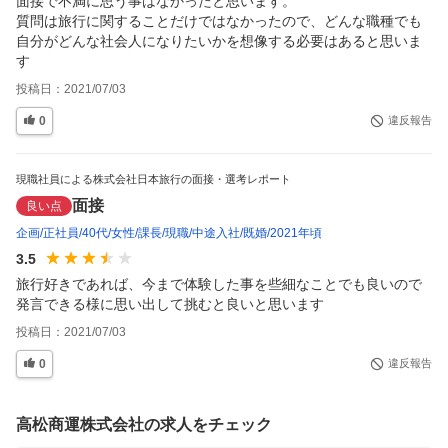
面接で不満に思う事はなかったと思います。

質問は旅行に関することだけではなかったので、どんな職種でも
自分がどんな社会人になりたいかを想像する必要はあると思いま
す
投稿日：
2021/07/03
0
違反報告
現職社員による株式会社日本旅行の面接・選考レポート
面接
良い点
企画
正社員
40代
女性
課長
現職
中途入社
既婚
2021年頃
3.5
旅行好きであれば、今まで体験した事を些細なことでも良いので
発言できる様に思い出して挑むと良いと思います
投稿日：
2021/07/03
0
違反報告
高松商運株式会社の求人をチェック