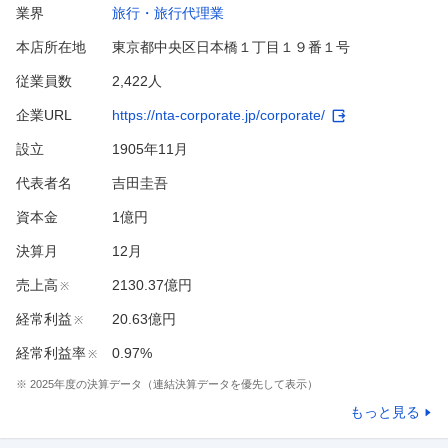
業界
旅行・旅行代理業
本店所在地
東京都中央区日本橋１丁目１９番１号
従業員数
2,422人
企業URL
https://nta-corporate.jp/corporate/
設立
1905年11月
代表者名
吉田圭吾
資本金
1億円
決算月
12
月
売上高
2130.37億円
※
経常利益
20.63億円
※
経常利益率
0.97%
※
※
2025
年度の決算データ（連結決算データを優先して表示）
もっと見る