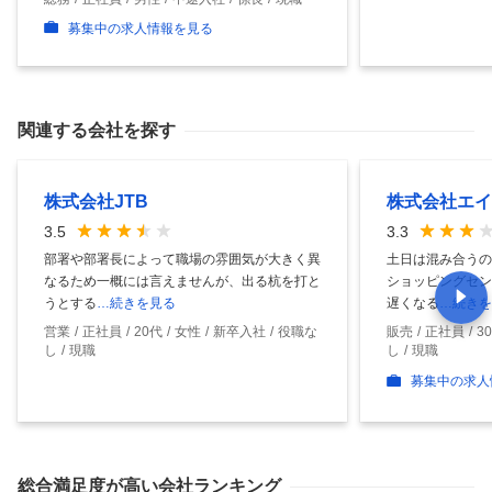
募集中の求人情報を見る
関連する会社を探す
株式会社JTB
株式会社エイ
3.5
3.3
部署や部署長によって職場の雰囲気が大きく異
土日は混み合うの
なるため一概には言えませんが、出る杭を打と
ショッピングセン
うとする
…続きを見る
遅くなる
…続きを
営業
正社員
20代
女性
新卒入社
役職な
販売
正社員
3
し
現職
し
現職
募集中の求人
総合満足度
が高い会社ランキング