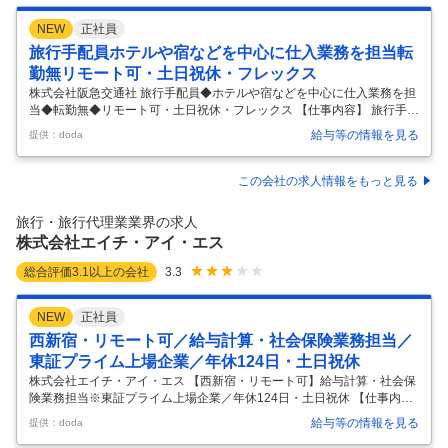
NEW
正社員
旅行手配員ホテルや宿などを中心に仕入業務を担当転
勤無リモート可・土日祝休・フレックス
株式会社阪急交通社 旅行手配員◆ホテルや宿などを中心に仕入業務を担
当◆転勤無◆リモート可・土日祝休・フレックス 【仕事内容】 旅行手配
員◆ホテルや宿などを中心に仕入業務を担当◆転勤無◆リモート可・土
給与等の情報を見る
提供：doda
日祝休・フレックス 【具体的な仕事内容】 【旅行業界経験を活かしなが
ら働き方改善年休125日／土日祝休／フレックス勤務／リモート可／阪
急阪神HDグループ】 【仕事の内容】 企業団体や教育旅行などを担当す
この会社の求人情報をもっと見る
る企画手配係として、宿泊施設の仕入れ・確保や旅行行程の作成をお任
せします。お客様の一生の思い出となる旅行を支える、非常に重要なお
旅行・旅行代理業業界の求人
仕事です。全国のホテル・旅館との調整や価格交渉を行い、営業担当と
株式会社エイチ・アイ・エス
連携しな
…
総合評価
3.1
以上の会社
3.3
NEW
正社員
西新宿・リモート可／給与計算・社会保険業務担当／
東証プライム上場企業／年休124日・土日祝休
株式会社エイチ・アイ・エス 【西新宿・リモート可】給与計算・社会保
険業務担当※東証プライム上場企業／年休124日・土日祝休 【仕事内
容】 【西新宿・リモート可】給与計算・社会保険業務担当※東証プライ
給与等の情報を見る
提供：doda
ム上場企業／年休124日・土日祝休 【具体的な仕事内容】 【東証プライ