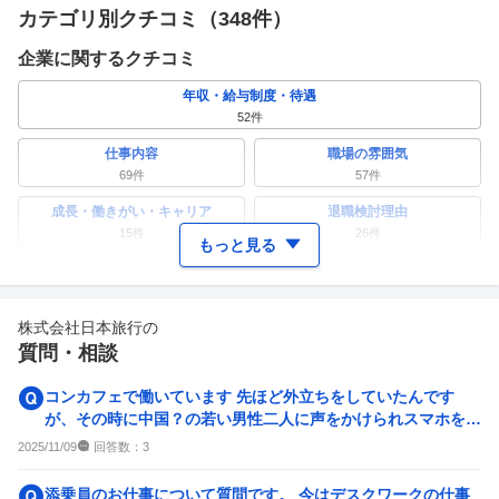
カテゴリ別クチコミ（
348
件）
企業に関するクチコミ
年収・給与制度・待遇
52
件
仕事内容
職場の雰囲気
69
件
57
件
成長・働きがい・キャリア
退職検討理由
15
件
26
件
もっと見る
ワークライフバランス
女性の活躍・働きやすさ
20
件
38
件
株式会社日本旅行
の
副業
テレワーク・リモートワーク
質問・相談
10
件
10
件
人事・評価制度
入社理由・入社後ギャップ
コンカフェで働いています 先ほど外立ちをしていたんです
25
件
11
件
が、その時に中国？の若い男性二人に声をかけられスマホを見
せられ、その画面には翻訳...
企業の選考に関するクチコミ
回答数：
2025/11/09
3
中途採用面接・選考
新卒採用面接・選考
添乗員のお仕事について質問です。 今はデスクワークの仕事