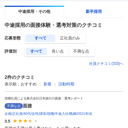
中途採用・その他
新卒採用
中途採用
の面接体験・選考対策のクチコミ
応募形態
すべて
正社員のみ
評価別
すべて
良い点
不満な点
社員クチコミ(
333
)へ
2
件のクチコミ
表示順：
おすすめ
新着
活動時期
現職社員による株式会社日本旅行の面接・選考レポート
面接
不満な点
企画
正社員
40代
女性
課長
現職
中途入社
既婚
2021年頃
3.5