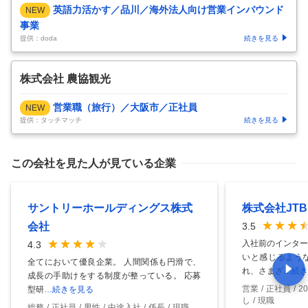
英語力活かす／品川／海外法人向け営業インバウンド
NEW
事業
提供：doda
続きを見る
株式会社 農協観光
営業職（旅行）／大阪市／正社員
NEW
提供：タッチマッチ
続きを見る
この会社を見た人が見ている企業
サントリーホールディングス株式
株式会社JTB
会社
3.5
入社前のインター
4.3
いと感じるよう
全てにおいて優良企業。 人間関係も円滑で、
れ、さまざ
…続き
成長の手助けをする制度が整っている。 応募
営業
正社員
2
型研
…続きを見る
し
現職
総務
正社員
男性
中途入社
係長
現職