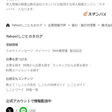
求人情報の検索は株式会社スタンバイが提供する求人検索エンジン「スタ
ンバイ」となります。
Yahoo!しごとカタログ
企業情報TOP
旅行・旅行代理業
株式会
Yahoo!しごとカタログ
登録情報
スカウトメッセージ
マイページ
Web履歴書
配信設定
仕事を見つける
企業を探す
特徴から企業を探す
ランキングから企業を探す
転職エージェントを探す
お役立ちコンテンツ
教えて！しごとの先生
しごとの法律ガイド
しごとガイド
しごとワード
特集一覧
公式アカウントで情報配信中
X
LINE