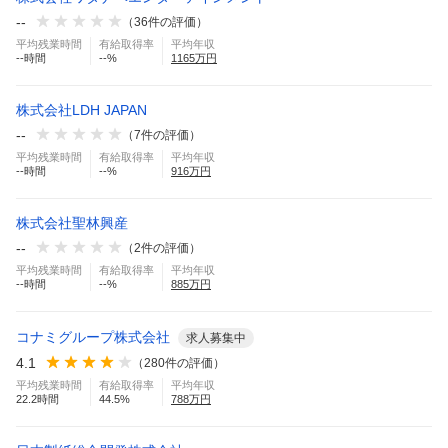
--
（
36
件の評価）
平均残業時間
有給取得率
平均年収
--
時間
--
%
1165
万円
株式会社LDH JAPAN
--
（
7
件の評価）
平均残業時間
有給取得率
平均年収
--
時間
--
%
916
万円
株式会社聖林興産
--
（
2
件の評価）
平均残業時間
有給取得率
平均年収
--
時間
--
%
885
万円
コナミグループ株式会社
求人募集中
4.1
（
280
件の評価）
平均残業時間
有給取得率
平均年収
22.2
時間
44.5
%
788
万円