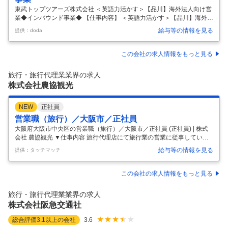
東武トップツアーズ株式会社 ＜英語力活かす＞【品川】海外法人向け営
業◆インバウンド事業◆ 【仕事内容】 ＜英語力活かす＞【品川】海外法
人向け営業◆インバウンド事業◆ 【具体的な仕事内容】 インバウンド旅
給与等の情報を見る
提供：doda
行者の日本での旅行をサポートし、心に残る特別な体験を提供するた
め、旅行のプランニングから添乗まで一貫して担当いただきます。 ■業
務概要： ・グローバル企業、海外旅行会社への営業： 既存クライアント
この会社の求人情報をもっと見る
との関係を深め、新規顧客の開拓を行います。各国の文化やニーズに対
応したカスタマイズプランを提案し、インバウンド旅行の魅力を伝えま
旅行・旅行代理業業界の求人
す。 ・海外クルーズ客船の日本寄港時のランドオペレーション： クルー
株式会社農協観光
ズ船が
…
NEW
正社員
営業職（旅行）／大阪市／正社員
大阪府大阪市中央区の営業職（旅行）／大阪市／正社員 (正社員) | 株式
会社 農協観光 ▼仕事内容 旅行代理店にて旅行業の営業に従事していた
ただきます。 企画 ・提案 ・営業 ・手配 ・添乗等を行っていただきま
給与等の情報を見る
提供：タッチマッチ
す。 変更範囲：会社の定める業務 (大阪府大阪市中央区) ▼職種 営業職
（旅行）／大阪市／正社員(正社員) ▼雇用形態 正社員 ▼給与 月給2250
00〜320000円 (基本給（月額平均）又は時間額 月平均労働日数（20.4
この会社の求人情報をもっと見る
日）)225000〜320000円 (昇給)あり (賞与)賞与月数 計 2.4ヶ月分（前年
度実績） (給与支払い日)固定（月末以外） 当月 21 日 (正社員) ▼
…
旅行・旅行代理業業界の求人
株式会社阪急交通社
総合評価
3.1
以上の会社
3.6