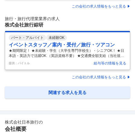
ム上場／国内外に事業を展開するグローバル企業／旅行事業以外に新規
事業を多数展開／年休124日・土日祝休み】 ■担当業務： ○支給関連 月
この会社の求人情報をもっと見る
例給与計算、賞与計算、退職金計算、役員報酬等 ○社会保険手続き 雇用
保険被保険者資格取得/喪失 健康保険 厚生年金保険被保険者資格取得／
旅行・旅行代理業業界の求人
喪失／扶養異動 社会保険料関連（算定、月変、免除手続き等）、
…
株式会社旅行綜研
パート・アルバイト
未経験OK
イベントスタッフ／案内・受付／旅行・ツアコン
★期間限定！ ★未経験・学生（大学生専門学校生）・シニアOK！ ★日
本語・英語力で活躍OK （英語資格不要） ★交通費全額支給（当社規定
あり） ★登録制アルバイト 【職種】 空港 愛知県国際展示場 [ア・パ]イ
給与等の情報を見る
提供：バイトル
ベントスタッフ、案内(インフォメーション/レセプション)・フロント、
旅行会社・ツアーコンダクター 【歓迎する方】 未経験・初心者歓迎、学
生歓迎、外国人活躍中・留学生歓迎、主婦(ママ)・主夫歓迎、フリータ
この会社の求人情報をもっと見る
ー歓迎、シニア(60代～)歓迎、学歴(中卒・高卒)不問、ブランク有OK、
副業・WワークOK、ミドル(40代～)活躍中、新卒・第二新卒歓迎、エル
ダー(50代〜)活躍中 【仕事内容】 ＜主な仕
…
関連する求人を見る
株式会社日本旅行
の
会社概要