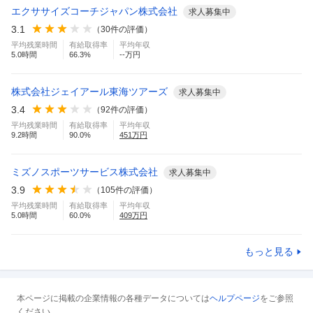
エクササイズコーチジャパン株式会社
求人募集中
3.1
（
30
件の評価）
平均残業時間
有給取得率
平均年収
5.0
時間
66.3
%
--万円
株式会社ジェイアール東海ツアーズ
求人募集中
3.4
（
92
件の評価）
平均残業時間
有給取得率
平均年収
9.2
時間
90.0
%
451
万円
ミズノスポーツサービス株式会社
求人募集中
3.9
（
105
件の評価）
平均残業時間
有給取得率
平均年収
5.0
時間
60.0
%
409
万円
もっと見る
本ページに掲載の企業情報の各種データについては
ヘルプページ
をご参照
ください。