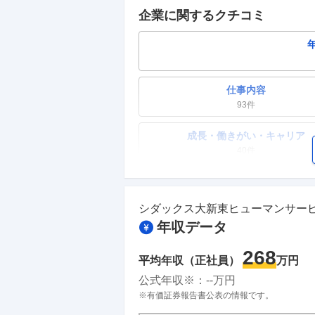
企業に関するクチコミ
仕事内容
93
件
成長・働きがい・キャリア
40
件
ワークライフバランス
30
件
シダックス大新東ヒューマンサー
年収データ
副業
16
件
268
平均年収（正社員）
万円
人事・評価制度
公式年収※：
--
万円
26
件
※有価証券報告書公表の情報です。