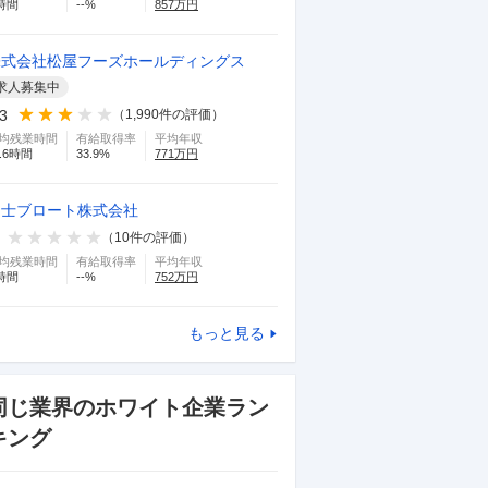
時間
--
%
857
万円
株式会社松屋フーズホールディングス
求人募集中
.3
（
1,990
件の評価）
均残業時間
有給取得率
平均年収
.6
時間
33.9
%
771
万円
富士ブロート株式会社
（
10
件の評価）
均残業時間
有給取得率
平均年収
時間
--
%
752
万円
もっと見る
同じ業界のホワイト企業ラン
キング