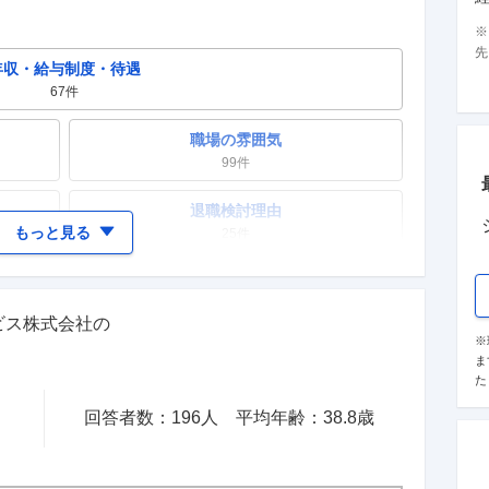
先
年収・給与制度・待遇
67
件
職場の雰囲気
99
件
退職検討理由
もっと見る
25
件
女性の活躍・働きやすさ
45
件
ビス株式会社
の
※
テレワーク・リモートワーク
ま
11
件
た
回答者数：
196
人
平均年齢：
38.8
歳
入社理由・入社後ギャップ
27
件