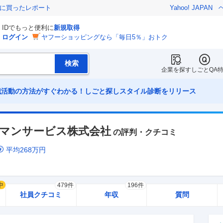
際に買ったレポート
Yahoo! JAPAN
IDでもっと便利に
新規取得
ログイン
ヤフーショッピングなら「毎日5％」おトク
企業を探す
しごとQA
職活動の方法がすぐわかる！しごと探しスタイル診断をリリース
マンサービス株式会社
の評判・クチコミ
平均
268
万円
中
479件
196件
社員クチコミ
年収
質問