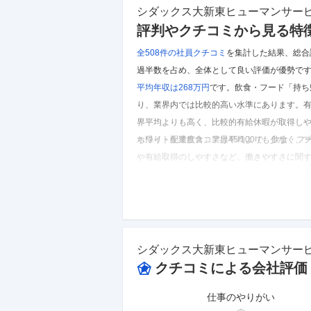
シダックス大新東ヒューマンサー
評判やクチコミから見る特
全508件の
社員クチコミ
を集計した結果、
総合
過半数を占め、全体として良い評価が優勢で
平均年収は268万円
です。
飲食・フード「持ち
り、業界内では比較的高い水準にあります。
界平均よりも高く、比較的有給休暇が取得し
ち帰り・配達飲食」業界平均よりも少なく、
ホワイト企業度スコアは45/100で、飲食・
や有給取得のしやすさなど、働きやすさに関
※しごとカタログに投稿されたクチコミを集計し
シダックス大新東ヒューマンサービス株式会社
の
シダックス大新東ヒューマンサー
クチコミによる会社評価
仕事のやりがい