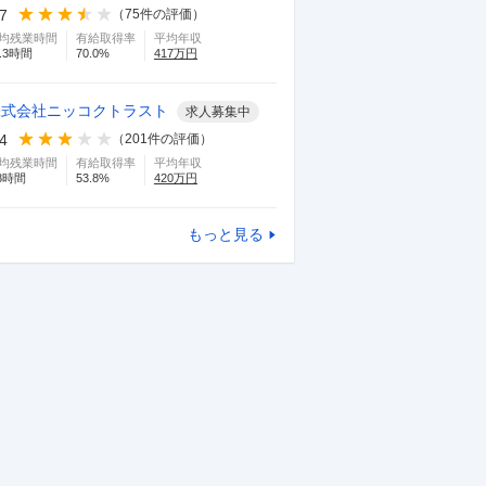
.7
（
75
件の評価）
均残業時間
有給取得率
平均年収
.3
時間
70.0
%
417
万円
株式会社ニッコクトラスト
求人募集中
.4
（
201
件の評価）
均残業時間
有給取得率
平均年収
8
時間
53.8
%
420
万円
もっと見る