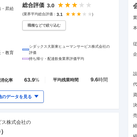
総合評価
3.0
与・昇給
(業界平均総合評価：
3.1
)
職種などで絞り込む
シダックス大新東ヒューマンサービス株式会社
の
長・教育
評価
企
持ち帰り・配達飲食
業界評価平均
9.6
63.9
時間
%
平均残業時間
消化率
他のデータを見る
ビス株式会社
の
件）