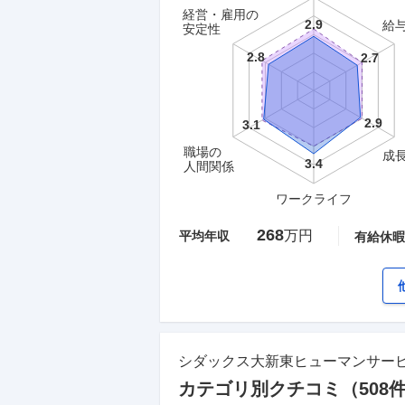
経営・雇用の
給
安定性
職場の
成
人間関係
ワークライフ
268
万円
平均年収
有給休暇
シダックス大新東ヒューマンサー
カテゴリ別クチコミ（
508