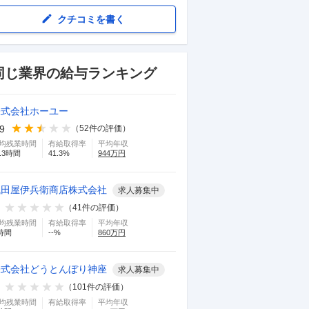
クチコミを書く
同じ業界の給与ランキング
株式会社ホーユー
.9
（
52
件の評価）
均残業時間
有給取得率
平均年収
.3
時間
41.3
%
944
万円
浅田屋伊兵衛商店株式会社
求人募集中
（
41
件の評価）
均残業時間
有給取得率
平均年収
時間
--
%
860
万円
株式会社どうとんぼり神座
求人募集中
（
101
件の評価）
均残業時間
有給取得率
平均年収