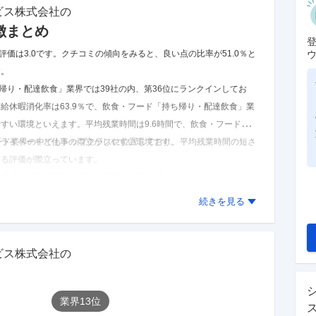
ビス株式会社
の
徴まとめ
評価は3.0です。
クチコミの傾向をみると、良い点の比率が51.0％と
す。
帰り・配達飲食」業界では39社の内、第36位にランクインしてお
有給休暇消化率は63.9％で、飲食・フード「持ち帰り・配達飲食」業
やすい環境といえます。
平均残業時間は9.6時間で、飲食・フード「持
プライベートと仕事の両立がしやすい環境です。
フード業界の中でもトップクラスに位置しており、平均残業時間の短さ
する評価が際立っています。
た結果であり、実際とは異なる可能性があります。
クチコミを見る
続きを見る
ビス株式会社
の
業界
13
位