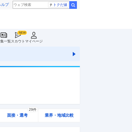
ヘルプ
トクだ値
検索
特集一覧
スカウト
マイページ
29件
面接・選考
業界・地域比較