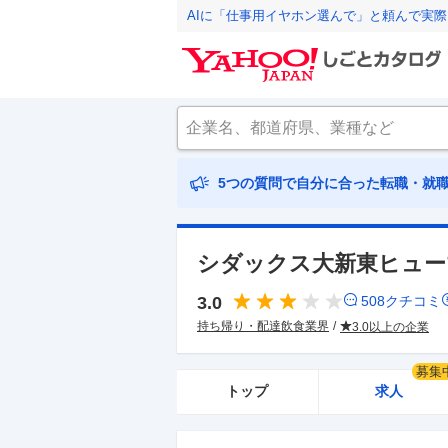
AIに「仕事用イヤホン選んで」と頼んで実
5つの質問で自分に合った転職・就
シダックス大新東ヒュー
3.0
508
クチコミ
持ち帰り・配達飲食業界
3.0以上の企業
募集
トップ
求人