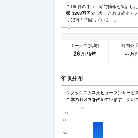
企業の選考に関するクチコミ
全196件の年収・給与情報を集計し
収は268万円でした
。これは飲食・フ
中途採用面接・選考
り93万円下回っています。
10
件
ボーナス(賞与)
時間外
26
--
万円/年
万
年収分布
シダックス大新東ヒューマンサービ
全体の43.4％を占めています
。次いで