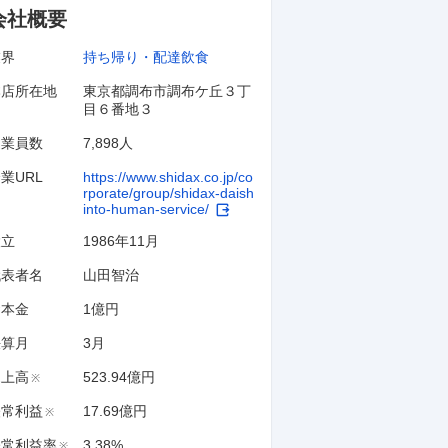
会社概要
業界
持ち帰り・配達飲食
本店所在地
東京都調布市調布ケ丘３丁
目６番地３
従業員数
7,898人
業URL
https://www.shidax.co.jp/co
rporate/group/shidax-daish
into-human-service/
設立
1986年11月
代表者名
山田智治
資本金
1億円
決算月
3
月
売上高
523.94億円
※
経常利益
17.69億円
※
経常利益率
3.38%
※