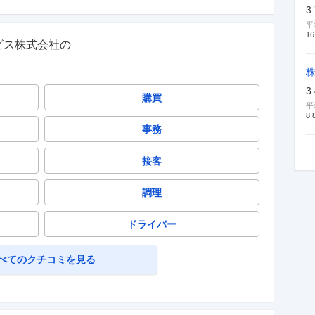
3
平
16
ビス株式会社
の
3
購買
平
8.
事務
接客
調理
ドライバー
べてのクチコミを見る