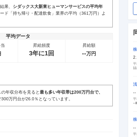
た結果、
シダックス大新東ヒューマンサービスの平均年
ード「持ち帰り・配達飲食」業界の平均（361万円）よ
新卒採用面接・選考
0件
平均データ
手当
昇給頻度
昇給額
3年に1回
--
円
万円
2
平
11
スの年収分布を見ると
最も多い年収帯は200万円台で、
--
300万円台が26.0％となっています。
平
--
--
平