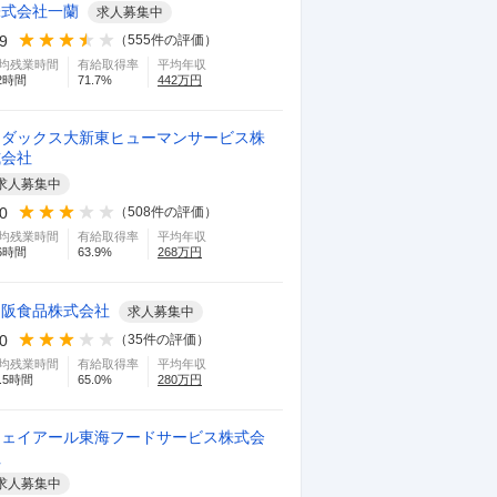
株式会社一蘭
求人募集中
.9
（
555
件の評価）
均残業時間
有給取得率
平均年収
2
時間
71.7
%
442
万円
シダックス大新東ヒューマンサービス株
式会社
求人募集中
.0
（
508
件の評価）
均残業時間
有給取得率
平均年収
6
時間
63.9
%
268
万円
名阪食品株式会社
求人募集中
.0
（
35
件の評価）
均残業時間
有給取得率
平均年収
.5
時間
65.0
%
280
万円
ジェイアール東海フードサービス株式会
社
求人募集中