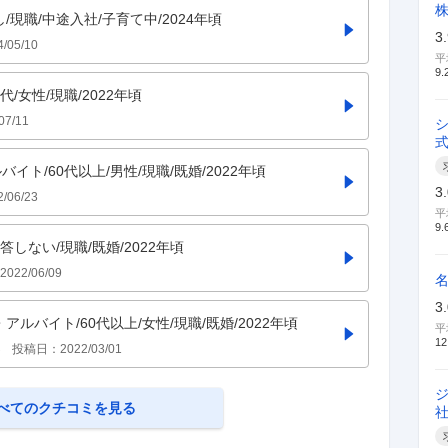
し/現職/中途入社/子育て中/2024年頃
3
4/05/10
平
9.
/女性/現職/2022年頃
07/11
イト/60代以上/男性/現職/既婚/2022年頃
3
2/06/23
平
9.
答しない/現職/既婚/2022年頃
2022/06/09
3
アルバイト/60代以上/女性/現職/既婚/2022年頃
平
12
さ
投稿日：
2022/03/01
べてのクチコミを見る