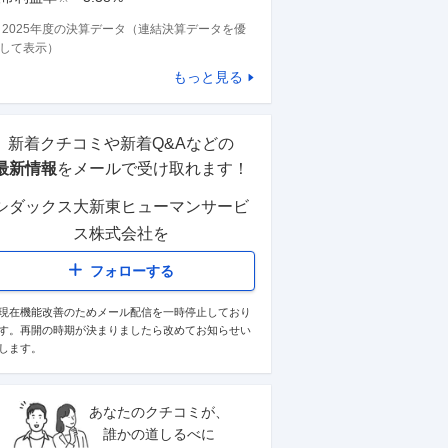
※
2025
年度の決算データ（連結決算データを優
して表示）
もっと見る
新着クチコミや新着Q&Aなどの
最新情報
をメールで受け取れます！
シダックス大新東ヒューマンサービ
ス株式会社
を
フォローする
現在機能改善のためメール配信を一時停止しており
す。再開の時期が決まりましたら改めてお知らせい
します。
あなたのクチコミが、
誰かの道しるべに