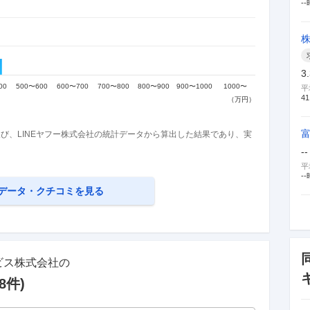
--
3
平
41
び、LINEヤフー株式会社の統計データから算出した結果であり、実
--
平
--
データ・クチコミを見る
ビス株式会社
の
8
件)