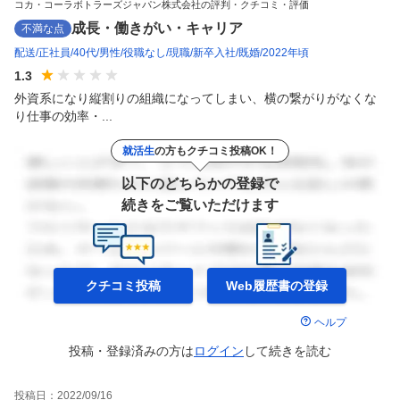
コカ・コーラボトラーズジャパン株式会社の評判・クチコミ・評価
成長・働きがい・キャリア
不満な点
配送
正社員
40代
男性
役職なし
現職
新卒入社
既婚
2022年頃
1.3
外資系になり縦割りの組織になってしまい、横の繋がりがなくな
り仕事の効率・...
就活生
の方もクチコミ投稿OK！
以下のどちらかの登録で
続きをご覧いただけます
クチコミ投稿
Web履歴書の
登録
ヘルプ
投稿・登録済みの方は
ログイン
して
続きを読む
投稿日：
2022/09/16