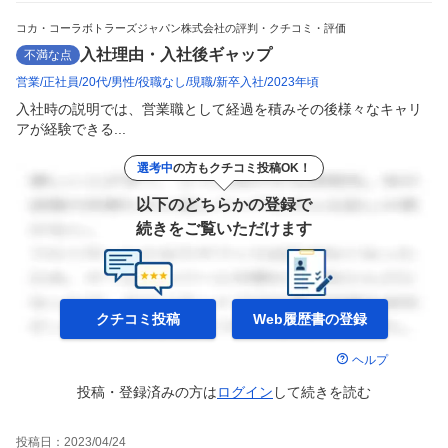
コカ・コーラボトラーズジャパン株式会社の評判・クチコミ・評価
入社理由・入社後ギャップ
不満な点
営業
正社員
20代
男性
役職なし
現職
新卒入社
2023年頃
入社時の説明では、営業職として経過を積みその後様々なキャリ
アが経験できる...
選考中
の方もクチコミ投稿OK！
以下のどちらかの登録で
続きをご覧いただけます
クチコミ投稿
Web履歴書の
登録
ヘルプ
投稿・登録済みの方は
ログイン
して
続きを読む
投稿日：
2023/04/24