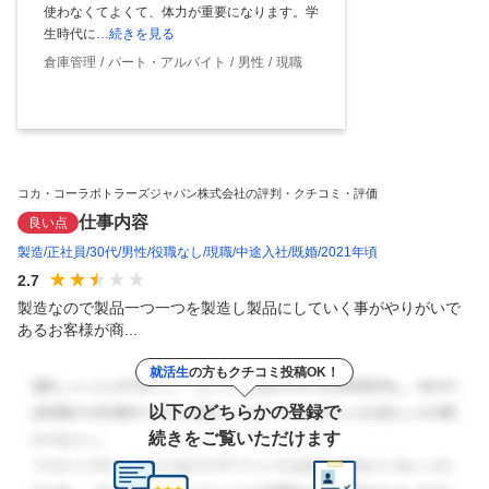
使わなくてよくて、体力が重要になります。学
生時代に
…続きを見る
倉庫管理
パート・アルバイト
男性
現職
コカ・コーラボトラーズジャパン株式会社の評判・クチコミ・評価
仕事内容
良い点
製造
正社員
30代
男性
役職なし
現職
中途入社
既婚
2021年頃
2.7
製造なので製品一つ一つを製造し製品にしていく事がやりがいで
あるお客様が商...
就活生
の方もクチコミ投稿OK！
以下のどちらかの登録で
続きをご覧いただけます