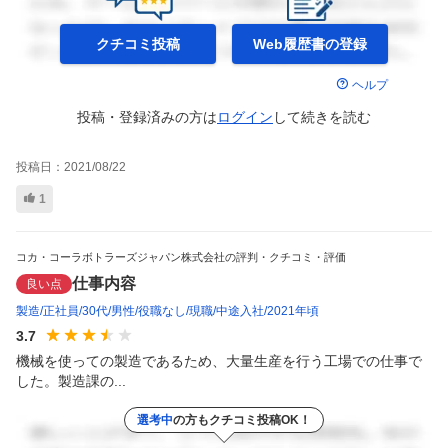
クチコミ投稿
Web履歴書の
登録
ヘルプ
投稿・登録済みの方は
ログイン
して
続きを読む
投稿日：
2021/08/22
1
コカ・コーラボトラーズジャパン株式会社の評判・クチコミ・評価
仕事内容
良い点
製造
正社員
30代
男性
役職なし
現職
中途入社
2021年頃
3.7
機械を使っての製造であるため、大量生産を行う工場での仕事で
した。製造課の...
選考中
の方もクチコミ投稿OK！