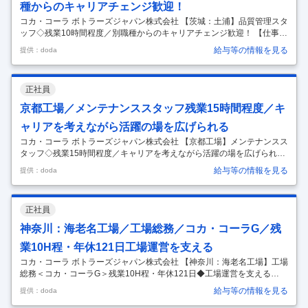
種からのキャリアチェンジ歓迎！
コカ・コーラ ボトラーズジャパン株式会社 【茨城：土浦】品質管理スタ
ッフ◇残業10時間程度／別職種からのキャリアチェンジ歓迎！ 【仕事内
容】 【茨城：土浦】品質管理スタッフ◇残業10時間程度／別職種からの
給与等の情報を見る
提供：doda
キャリアチェンジ歓迎！ 【具体的な仕事内容】 ～製造領域でのご経験を
お持ちの方も歓迎！／「コカ・コーラ」や「アクエリアス」、「ジョー
ジア」など様々なトップブランドを取り扱う同社茨城工場にて品質管理
正社員
スタッフとしてご活躍いただける方を募集致します～ ■職務内容：当社
の品質管理スタッフとして、コカ・コーラ製品の品質管理および工程状
京都工場／メンテナンススタッフ残業15時間程度／キ
態の確認をお任せ致します。 【具体的な業務内容】 ◇FSMSおよびQM
…
ャリアを考えながら活躍の場を広げられる
コカ・コーラ ボトラーズジャパン株式会社 【京都工場】メンテナンスス
タッフ◇残業15時間程度／キャリアを考えながら活躍の場を広げられる
◎ 【仕事内容】 【京都工場】メンテナンススタッフ◇残業15時間程度
給与等の情報を見る
提供：doda
／キャリアを考えながら活躍の場を広げられる◎ 【具体的な仕事内容】
～「コカ・コーラ」「綾鷹」「ジョージア」など様々なトップブランド
を展開／空調服あり／休憩室環境も充実しており働きやすい環境が整っ
正社員
ています～ ■業務内容：工場内のメンテナンス業務をご経験やスキルに
応じて徐々にお任せ致します。 【具体的な業務内容】 ◇制御回路の構築
神奈川：海老名工場／工場総務／コカ・コーラG／残
や電気工事、工作機械などの使用によるライン機器のメンテナンスおよ
業10H程・年休121日工場運営を支える
び改
…
コカ・コーラ ボトラーズジャパン株式会社 【神奈川：海老名工場】工場
総務＜コカ・コーラG＞残業10H程・年休121日◆工場運営を支える
【仕事内容】 【神奈川：海老名工場】工場総務＜コカ・コーラG＞残業
給与等の情報を見る
提供：doda
10H程・年休121日◆工場運営を支える 【具体的な仕事内容】 ～業界未