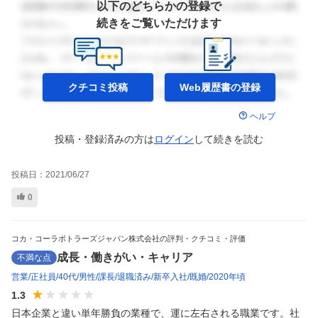
以下のどちらかの登録で
続きをご覧いただけます
クチコミ投稿
Web履歴書の
登録
ヘルプ
投稿・登録済みの方は
ログイン
して
続きを読む
投稿日：
2021/06/27
0
コカ・コーラボトラーズジャパン株式会社の評判・クチコミ・評価
成長・働きがい・キャリア
不満な点
営業
正社員
40代
男性
課長
退職済み
新卒入社
既婚
2020年頃
1.3
日本企業と違い単年勝負の業種で、運に左右される職業です。社