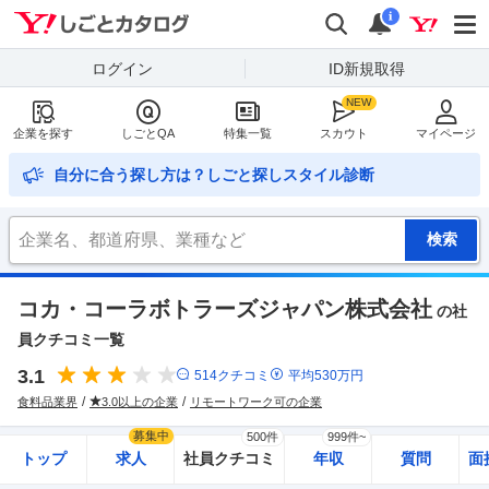
Yahoo!しごとカタログ
検索
通知
i
ログイン
ID新規取得
企業を探す
しごとQA
特集一覧
スカウト
マイページ
自分に合う探し方は？しごと探しスタイル診断
コカ・コーラボトラーズジャパン株式会社
の社
員クチコミ一覧
3.1
514
クチコミ
平均
530
万円
食料品業界
3.0以上の企業
リモートワーク可の企業
募集中
500件
999件~
トップ
求人
社員クチコミ
年収
質問
面