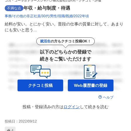
コカ・コーラボトラーズジャパン株式会社の評判・クチコミ・評価
年収・給与制度・待遇
不満な点
事務
その他の非正社員
30代
男性
現職
既婚
2022年頃
給料が安い。とにかく安い。普段の仕事の質量に対して、あまり
にも安いと思う...
就活生
の方もクチコミ投稿OK！
以下のどちらかの登録で
続きをご覧いただけます
クチコミ投稿
Web履歴書の
登録
ヘルプ
投稿・登録済みの方は
ログイン
して
続きを読む
投稿日：
2022/09/12
4