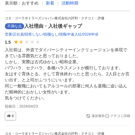
表示順：
おすすめ
新着
活動時期
コカ・コーラボトラーズジャパン株式会社の評判・クチコミ・評価
入社理由・入社後ギャップ
不満な点
営業
正社員
回答しない
役職なし
現職
中途入社
2026年頃
1.5
入社前は、外資でダイバーシティーインクリュージョンを体現で
きている雰囲気だと思っておりました。

しかし、実際は古式ゆかしい昭和企業。

パワハラ、セクハラ、各種ハラスメントが横行しております。

女はすぐ育休とる。そして育休終わったと思ったら、2人目とか言
い出す。と上司がふつうにいいます。

同じ一般職においてもアルコールの部署に何人も退職に追い込ん
だ精神的におかしい女性がいます。

気をつけてください。
投稿日：
2026/04/23
0
違反報告
クチコミ詳細
コカ・コーラボトラーズジャパン株式会社の評判・クチコミ・評価