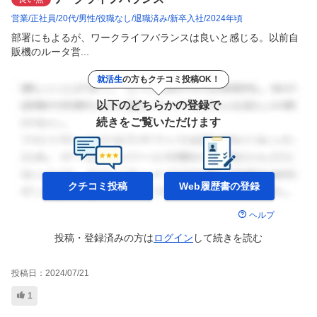
営業
正社員
20代
男性
役職なし
退職済み
新卒入社
2024年頃
部署にもよるが、ワークライフバランスは良いと感じる。以前自
販機のルータ営...
就活生
の方もクチコミ投稿OK！
以下のどちらかの登録で
続きをご覧いただけます
クチコミ投稿
Web履歴書の
登録
ヘルプ
投稿・登録済みの方は
ログイン
して
続きを読む
投稿日：
2024/07/21
1