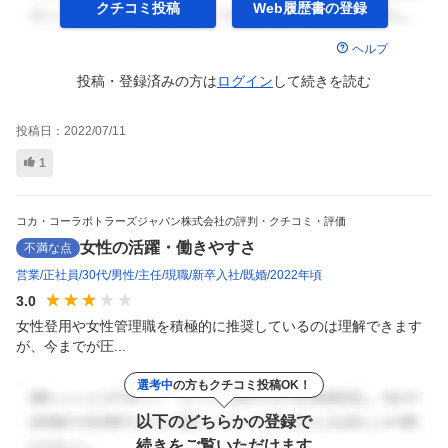
クチコミ投稿
Web履歴書の
登録
ヘルプ
投稿・登録済みの方は
ログイン
して
続きを読む
投稿日：
2022/07/11
1
コカ・コーラボトラーズジャパン株式会社の評判・クチコミ・評価
女性の活躍・働きやすさ
不満な点
営業
正社員
30代
男性
主任
現職
新卒入社
既婚
2022年頃
3.0
女性登用や女性管理職を積極的に推奨しているのは理解できます
が、今までが圧...
選考中
の方もクチコミ投稿OK！
以下のどちらかの登録で
続きをご覧いただけます