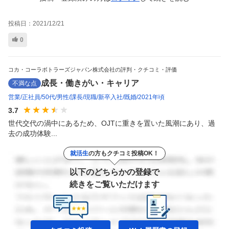
投稿日：
2021/12/21
0
コカ・コーラボトラーズジャパン株式会社の評判・クチコミ・評価
成長・働きがい・キャリア
不満な点
営業
正社員
50代
男性
課長
現職
新卒入社
既婚
2021年頃
3.7
世代交代の渦中にあるため、OJTに重きを置いた風潮にあり、過
去の成功体験...
就活生
の方もクチコミ投稿OK！
以下のどちらかの登録で
続きをご覧いただけます