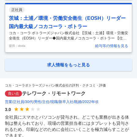
経験・第二新卒歓迎！／「コカ・コーラ」や「アクエリアス」、「ジョ
ージア」など様々なトップブランドを取り扱う同社の海老名工場にて工
正社員
場総務スタッフとしてご活躍いただける方を募集致します～ ■概要概
要：コカ・コーラブランドの製品を製造する工場での工場総務をご担当
茨城：土浦／環境・労働安全衛生（EOSH）リーダー
頂きます。 【具体的な業務内容例や役割】 ・本社供給計画部門と連携に
国内最大級ノコカコーラ・ボトラー
よ
…
コカ・コーラ ボトラーズジャパン株式会社 【茨城：土浦】環境・労働安
全衛生（EOSH）リーダー◆国内最大級ノコカコーラ・ボトラー 【仕事
内容】 【茨城：土浦】環境・労働安全衛生（EOSH）リーダー◆国内最
給与等の情報を見る
提供：doda
大級ノコカコーラ・ボトラー 【具体的な仕事内容】 ～環境・労働安全衛
生に関する基本知識をお持ちの方へ／「コカ・コーラ」や「アクエリア
ス」、「ジョージア」など様々なトップブランドを取り扱う～ ■職務概
要 本ポジションは、工場における「環境・労働安全衛生（EOSH）」領
求人情報をもっと見る
域の専任担当として、現場運営を支える役割を担います。 工場における
「環境・安全・衛生」の分野をリードし、従業員が安心して働ける職場
…
コカ・コーラボトラーズジャパン株式会社の評判・クチコミ・評価
テレワーク・リモートワーク
良い点
営業
正社員
30代
男性
主任
現職
新卒入社
既婚
2022年頃
3.0
全社員にスマホとパソコンが貸与され、どこでも業務が出きる体
制は整えられており、現場の営業担当者にはタブレットも貸与さ
れるため、印刷などのために会社にいくことを極力減らすことが
できます。
