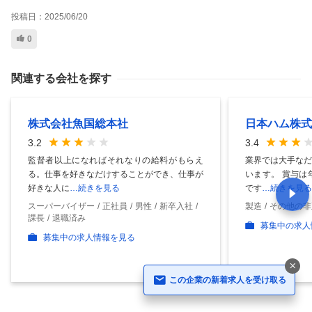
投稿日：
2025/06/20
0
関連する会社を探す
株式会社魚国総本社
日本ハム株式
3.2
3.4
監督者以上になればそれなりの給料がもらえ
業界では大手なだ
る。仕事を好きなだけすることができ、仕事が
います。 賞与は
好きな人に
…続きを見る
です
…続きを見る
スーパーバイザー
正社員
男性
新卒入社
製造
その他の非
課長
退職済み
募集中の求人
募集中の求人情報を見る
この企業の新着求人を受け取る