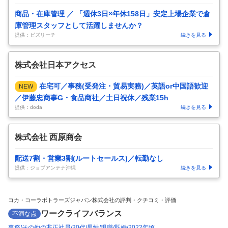
商品・在庫管理 ／ 「週休3日×年休158日」安定上場企業で倉
庫管理スタッフとして活躍しませんか？
提供：ビズリーチ
続きを見る
株式会社日本アクセス
在宅可／事務(受発注・貿易実務)／英語or中国語歓迎
NEW
／伊藤忠商事G・食品商社／土日祝休／残業15h
提供：doda
続きを見る
株式会社 西原商会
配送7割・営業3割(ルートセールス)／転勤なし
提供：ジョブアンテナ沖縄
続きを見る
コカ・コーラボトラーズジャパン株式会社の評判・クチコミ・評価
ワークライフバランス
不満な点
事務
その他の非正社員
30代
男性
現職
既婚
2022年頃