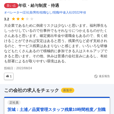
年収・給与制度・待遇
良い点
オペレーター
正社員
男性
役職なし
現職
中途入社
2022年頃
3.2
大企業であるために倒産リスクは少ないと思います。福利厚生も
しっかりしているので仕事外でもそれなりにつかえるものがたく
さんあると思います。確定拠出年金や退職金もあるので、長く続
けることができれば安定はあると思う。残業代など必ず支給され
るのと、サービス残業はあまりないと感じます。いろいろな研修
などもたくさんあるので積極的に参加できる人はスキルアップで
きると思います。その他、休みは普通の会社並みにあるし、有給
も部署によるが取りやすい環境はある。
投稿日：
2022/08/24
1
違反報告
この会社の求人をチェック
募集中
正社員
茨城：土浦／品質管理スタッフ残業10時間程度／別職