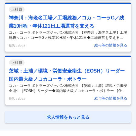
～「コカ・コーラ」「綾鷹」「ジョージア」など様々なトップブランド
を展開／空調服あり／休憩室環境も充実しており働きやすい環境が整っ
正社員
ています～ ■業務内容：工場内のメンテナンス業務をご経験やスキルに
応じて徐々にお任せ致します。 【具体的な業務内容】 ◇制御回路の構築
神奈川：海老名工場／工場総務／コカ・コーラG／残
や電気工事、工作機械などの使用によるライン機器のメンテナンスおよ
業10H程・年休121日工場運営を支える
び改
…
コカ・コーラ ボトラーズジャパン株式会社 【神奈川：海老名工場】工場
総務＜コカ・コーラG＞残業10H程・年休121日◆工場運営を支える
【仕事内容】 【神奈川：海老名工場】工場総務＜コカ・コーラG＞残業
給与等の情報を見る
提供：doda
10H程・年休121日◆工場運営を支える 【具体的な仕事内容】 ～業界未
経験・第二新卒歓迎！／「コカ・コーラ」や「アクエリアス」、「ジョ
ージア」など様々なトップブランドを取り扱う同社の海老名工場にて工
正社員
場総務スタッフとしてご活躍いただける方を募集致します～ ■概要概
要：コカ・コーラブランドの製品を製造する工場での工場総務をご担当
茨城：土浦／環境・労働安全衛生（EOSH）リーダー
頂きます。 【具体的な業務内容例や役割】 ・本社供給計画部門と連携に
国内最大級ノコカコーラ・ボトラー
よ
…
コカ・コーラ ボトラーズジャパン株式会社 【茨城：土浦】環境・労働安
全衛生（EOSH）リーダー◆国内最大級ノコカコーラ・ボトラー 【仕事
内容】 【茨城：土浦】環境・労働安全衛生（EOSH）リーダー◆国内最
給与等の情報を見る
提供：doda
大級ノコカコーラ・ボトラー 【具体的な仕事内容】 ～環境・労働安全衛
生に関する基本知識をお持ちの方へ／「コカ・コーラ」や「アクエリア
ス」、「ジョージア」など様々なトップブランドを取り扱う～ ■職務概
要 本ポジションは、工場における「環境・労働安全衛生（EOSH）」領
求人情報をもっと見る
域の専任担当として、現場運営を支える役割を担います。 工場における
「環境・安全・衛生」の分野をリードし、従業員が安心して働ける職場
…