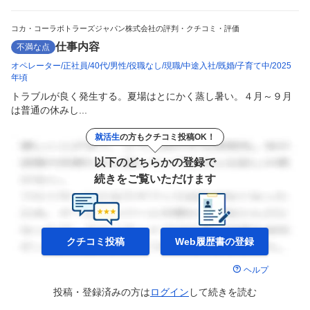
コカ・コーラボトラーズジャパン株式会社の評判・クチコミ・評価
仕事内容
不満な点
オペレーター
正社員
40代
男性
役職なし
現職
中途入社
既婚
子育て中
2025
年頃
トラブルが良く発生する。夏場はとにかく蒸し暑い。４月～９月
は普通の休みし...
就活生
の方もクチコミ投稿OK！
以下のどちらかの登録で
続きをご覧いただけます
クチコミ投稿
Web履歴書の
登録
ヘルプ
投稿・登録済みの方は
ログイン
して
続きを読む