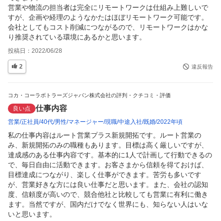
営業や物流の担当者は完全にリモートワークは仕組み上難しいで
すが、企画や経理のようなかたはほぼリモートワーク可能です。

会社としてもコスト削減につながるので、リモートワークはかな
り推奨されている環境にあるかと思います。
投稿日：
2022/06/28
2
違反報告
コカ・コーラボトラーズジャパン株式会社の評判・クチコミ・評価
仕事内容
良い点
営業
正社員
40代
男性
マネージャー
現職
中途入社
既婚
2022年頃
私の仕事内容はルート営業プラス新規開拓です。ルート営業の
み、新規開拓のみの職種もあります。目標は高く厳しいですが、
達成感のある仕事内容です。基本的に1人で計画して行動できるの
で、毎日自由に活動できます。お客さまから信頼を得ておけば、
目標達成につながり、楽しく仕事ができます。苦労も多いです
が、営業好きな方には良い仕事だと思います。また、会社の認知
度、信頼度が高いので、競合他社と比較しても営業に有利に働き
ます。当然ですが、国内だけでなく世界にも、知らない人はいな
いと思います。