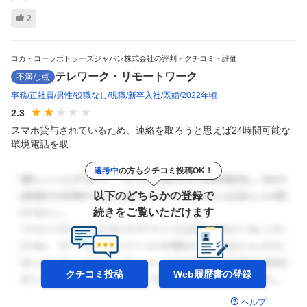
2
コカ・コーラボトラーズジャパン株式会社の評判・クチコミ・評価
テレワーク・リモートワーク
不満な点
事務
正社員
男性
役職なし
現職
新卒入社
既婚
2022年頃
2.3
スマホ貸与されているため、連絡を取ろうと思えば24時間可能な
環境電話を取...
選考中
の方もクチコミ投稿OK！
以下のどちらかの登録で
続きをご覧いただけます
クチコミ投稿
Web履歴書の
登録
ヘルプ