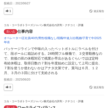
投稿日：
2022/06/27
1
違反報告
コカ・コーラボトラーズジャパン株式会社の評判・クチコミ・評価
仕事内容
良い点
オペレーター
正社員
40代
男性
役職なし
現職
中途入社
既婚
子育て中
2025
年頃
パッケージラインで中味の入ったペットボトルにラベルを付け
て、段ボールに箱詰めする。24時間フル稼働で、３交替勤務なの
で、前後の班の休暇対応で残業か早出があるぐらいでほぼ定時

有給休暇は、取得日数の７割を年度始めに設定して上司に提出、
７割を使うか使わないかはアナタ次第です。賞与は６月、１２
月、３月の３回に分けて支給される
投稿日：
2025/06/20
0
違反報告
コカ・コーラボトラーズジャパン株式会社の評判・クチコミ・評価
ワークライフバランス
良い点