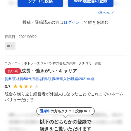
クチコミ投稿
Web履歴書の
登録
ヘルプ
投稿・登録済みの方は
ログイン
して
続きを読む
投稿日：
2021/09/22
0
コカ・コーラボトラーズジャパン株式会社の評判・クチコミ・評価
成長・働きがい・キャリア
良い点
営業
正社員
50代
男性
課長
現職
新卒入社
既婚
2021年頃
3.7
統合を繰り返し経営者が外国人になったことでこれまでのネーム
バリューだけで...
選考中
の方もクチコミ投稿OK！
以下のどちらかの登録で
続きをご覧いただけます