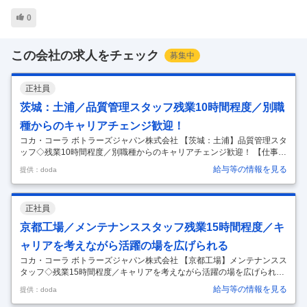
0
この会社の求人をチェック
募集中
正社員
茨城：土浦／品質管理スタッフ残業10時間程度／別職
種からのキャリアチェンジ歓迎！
コカ・コーラ ボトラーズジャパン株式会社 【茨城：土浦】品質管理スタ
ッフ◇残業10時間程度／別職種からのキャリアチェンジ歓迎！ 【仕事内
容】 【茨城：土浦】品質管理スタッフ◇残業10時間程度／別職種からの
給与等の情報を見る
提供：doda
キャリアチェンジ歓迎！ 【具体的な仕事内容】 ～製造領域でのご経験を
お持ちの方も歓迎！／「コカ・コーラ」や「アクエリアス」、「ジョー
ジア」など様々なトップブランドを取り扱う同社茨城工場にて品質管理
正社員
スタッフとしてご活躍いただける方を募集致します～ ■職務内容：当社
の品質管理スタッフとして、コカ・コーラ製品の品質管理および工程状
京都工場／メンテナンススタッフ残業15時間程度／キ
態の確認をお任せ致します。 【具体的な業務内容】 ◇FSMSおよびQM
…
ャリアを考えながら活躍の場を広げられる
コカ・コーラ ボトラーズジャパン株式会社 【京都工場】メンテナンスス
タッフ◇残業15時間程度／キャリアを考えながら活躍の場を広げられる
◎ 【仕事内容】 【京都工場】メンテナンススタッフ◇残業15時間程度
給与等の情報を見る
提供：doda
／キャリアを考えながら活躍の場を広げられる◎ 【具体的な仕事内容】