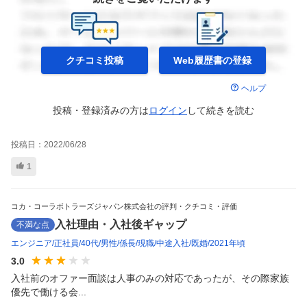
クチコミ投稿
Web履歴書の
登録
ヘルプ
投稿・登録済みの方は
ログイン
して
続きを読む
投稿日：
2022/06/28
1
コカ・コーラボトラーズジャパン株式会社の評判・クチコミ・評価
入社理由・入社後ギャップ
不満な点
エンジニア
正社員
40代
男性
係長
現職
中途入社
既婚
2021年頃
3.0
入社前のオファー面談は人事のみの対応であったが、その際家族
優先で働ける会...