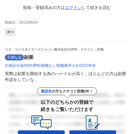
投稿・登録済みの方は
ログイン
して
続きを読む
投稿日：
2022/09/14
0
コカ・コーラボトラーズジャパン株式会社の評判・クチコミ・評価
副業
不満な点
企画
正社員
30代
男性
役職なし
現職
新卒入社
2022年頃
実際は副業を開始する為のハードルが高く、ほとんどの方は副業
申請をしていな...
就活生
の方もクチコミ投稿OK！
以下のどちらかの登録で
続きをご覧いただけます