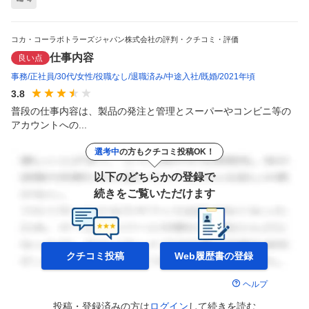
コカ・コーラボトラーズジャパン株式会社の評判・クチコミ・評価
仕事内容
良い点
事務
正社員
30代
女性
役職なし
退職済み
中途入社
既婚
2021年頃
3.8
普段の仕事内容は、製品の発注と管理とスーパーやコンビニ等の
アカウントへの...
選考中
の方もクチコミ投稿OK！
以下のどちらかの登録で
続きをご覧いただけます
クチコミ投稿
Web履歴書の
登録
ヘルプ
投稿・登録済みの方は
ログイン
して
続きを読む