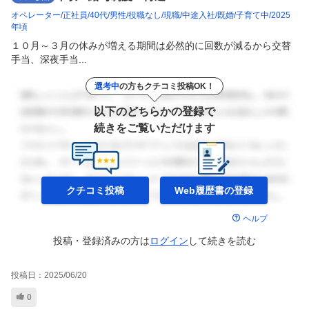
オペレーター
正社員
40代
男性
役職なし
現職
中途入社
既婚
子育て中
2025
年頃
１０月～３月の休みが増える期間は必然的に回数が減るから交替
手当、深夜手当...
選考中
の方もクチコミ投稿OK！
以下のどちらかの登録で
続きをご覧いただけます
クチコミ投稿
Web履歴書の
登録
ヘルプ
投稿・登録済みの方は
ログイン
して
続きを読む
投稿日：
2025/06/20
0