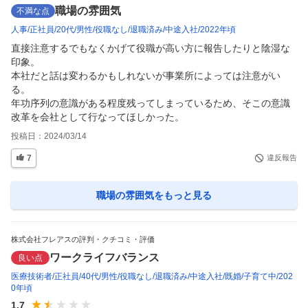
職場の雰囲気
不満な点
人事
正社員
20代
男性
役職なし
退職済み
中途入社
2022年頃
直接注意するでもなくかげて役職が高い方に報告したりと陰湿な
印象。

本社だと話は変わるかもしれないが事業所によっては注意がい
る。

年功序列の意識がある程度残ってしまっているため、そこの意識
改革を会社として行なってほしかった。
投稿日：
2024/03/14
7
違反報告
職場の雰囲気
をもっと見る
株式会社フレアスの評判・クチコミ・評価
ワークライフバランス
良い点
医療技術者
正社員
40代
男性
役職なし
退職済み
中途入社
既婚
子育て中
202
0年頃
1.7