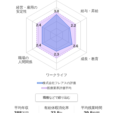
経営・雇用の
給与・昇給
安定性
職場の
成長・教育
人間関係
ワークライフ
株式会社フレアス
の評価
医療
業界評価平均
職種などで絞り込む
平均年収
有給休暇消化率
平均残業時間
388
33.5
29.5