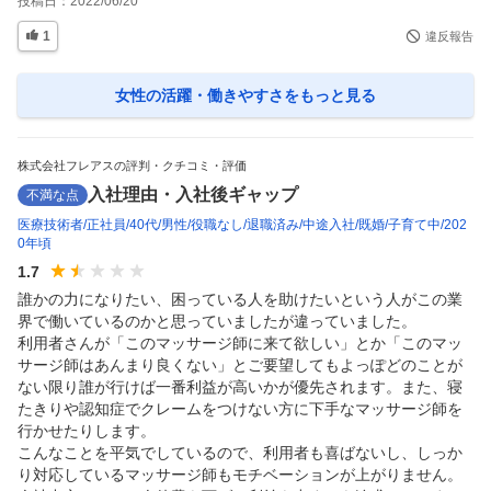
投稿日：
2022/06/20
1
違反報告
女性の活躍・働きやすさ
をもっと見る
株式会社フレアスの評判・クチコミ・評価
入社理由・入社後ギャップ
不満な点
医療技術者
正社員
40代
男性
役職なし
退職済み
中途入社
既婚
子育て中
202
0年頃
1.7
誰かの力になりたい、困っている人を助けたいという人がこの業
界で働いているのかと思っていましたが違っていました。

利用者さんが「このマッサージ師に来て欲しい」とか「このマッ
サージ師はあんまり良くない」とご要望してもよっぽどのことが
ない限り誰が行けば一番利益が高いかが優先されます。また、寝
たきりや認知症でクレームをつけない方に下手なマッサージ師を
行かせたりします。

こんなことを平気でしているので、利用者も喜ばないし、しっか
り対応しているマッサージ師もモチベーションが上がりません。
