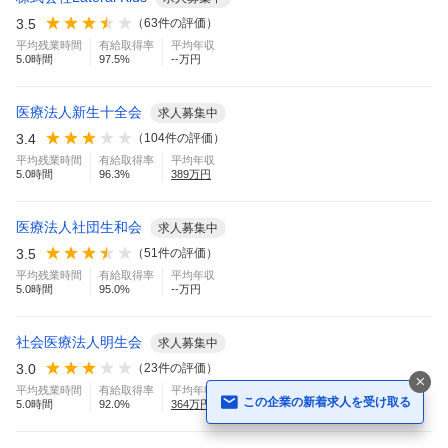
3.5
（
63
件の評価）
平均残業時間
有給取得率
平均年収
5.0
時間
97.5
%
--万円
医療法人新生十全会
求人募集中
3.4
（
104
件の評価）
平均残業時間
有給取得率
平均年収
5.0
時間
96.3
%
389
万円
医療法人社団生和会
求人募集中
3.5
（
51
件の評価）
平均残業時間
有給取得率
平均年収
5.0
時間
95.0
%
--万円
社会医療法人明生会
求人募集中
3.0
（
23
件の評価）
平均残業時間
有給取得率
平均年収
この企業の新着求人を受け取る
5.0
時間
92.0
%
364
万円