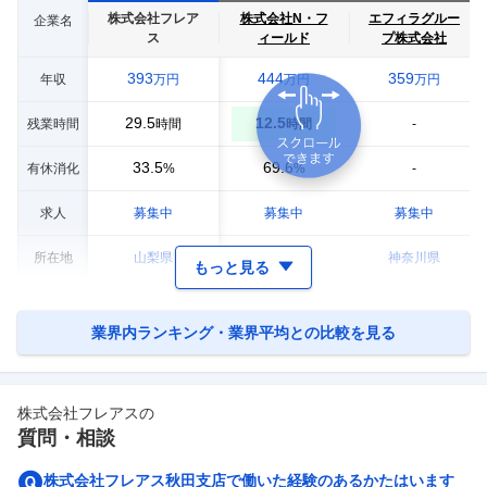
株式会社フレア
株式会社N・フ
エフィラグルー
企業名
ス
ィールド
プ株式会社
393
444
359
年収
万円
万円
万円
29.5
12.5
残業時間
-
時間
時間
33.5
69.6
有休消化
-
%
%
求人
募集中
募集中
募集中
所在地
山梨県
大阪府
神奈川県
もっと見る
業界内ランキング・業界平均との比較を見る
株式会社フレアス
の
質問・相談
株式会社フレアス秋田支店で働いた経験のあるかたはいます