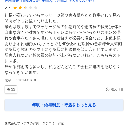
医療職
正社員
30代
女性
役職なし
現職
新卒入社
2024年頃
2.7
社長が変わってからマッサージ師や患者様をただ数字として見る
傾向がぐっと強くなりました。

最近は数字数字でマッサージ師の休憩時間や患者様の状況(身体不
自由な方々が対象ですからトイレに時間がかかったりズボンの濡
れや食事をたくさん溢してて着替えが必要な場合など、多種多様
ありますね)無視のちょっとでも何かあれば以降の患者様全員遅刻
する様な施術のシフトになる様に相談員を競い合わせています。

新患入れないと相談員の給与が上がらないけれど、こちらもスト
レス多。

辞める施術者も多いし、私もどんどんこの会社に魅力を感じなく
なってきています。
投稿日：
2024/01/10
55
違反報告
年収・給与制度・待遇
をもっと見る
株式会社フレアスの評判・クチコミ・評価