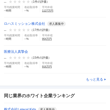
--
（
1
件の評価）
平均残業時間
有給取得率
平均年収
--
時間
--
%
1127
万円
ロハスミッション株式会社
求人募集中
--
（
17
件の評価）
平均残業時間
有給取得率
平均年収
--
時間
--
%
954
万円
医療法人真摯会
--
（
15
件の評価）
平均残業時間
有給取得率
平均年収
--
時間
--
%
916
万円
もっと見る
同じ業界のホワイト企業ランキング
株式会社Lateral Kids
求人募集中