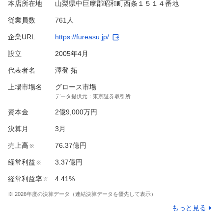
本店所在地
山梨県中巨摩郡昭和町西条１５１４番地
従業員数
761人
企業URL
https://fureasu.jp/
設立
2005年4月
代表者名
澤登 拓
上場市場名
グロース市場
データ提供元：
東京証券取引所
資本金
2億9,000万円
決算月
3
月
売上高
76.37億円
※
経常利益
3.37億円
※
経常利益率
4.41%
※
※
2026
年度の決算データ（連結決算データを優先して表示）
もっと見る