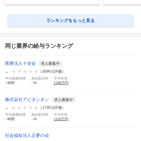
ランキングをもっと見る
同じ業界の給与ランキング
医療法人十全会
求人募集中
--
（
30
件の評価）
平均残業時間
有給取得率
平均年収
--
時間
--
%
1186
万円
株式会社アビタシオン
求人募集中
--
（
17
件の評価）
平均残業時間
有給取得率
平均年収
--
時間
--
%
1132
万円
社会福祉法人正夢の会