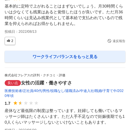
基本的に定時で上がれることはまずないでしょう。月30時間くら
いは少なくても残業はあると覚悟したほうが良いです。ただ月36
時間くらいは見込み残業代として基本給で支払われているので残
業を抑えられればお得かもしれません。
投稿日：
2022/08/13
2
違反報告
ワークライフバランス
をもっと見る
株式会社フレアスの評判・クチコミ・評価
女性の活躍・働きやすさ
良い点
医療技術者
正社員
40代
男性
役職なし
退職済み
中途入社
既婚
子育て中
202
0年頃
1.7
産休など最低限の制度は整っています。妊婦しても働いているマ
ッサージ師はたくさんいます。ただ人手不足なので妊娠後期でも1
0人くらいマッサージしないといけないこともあります。