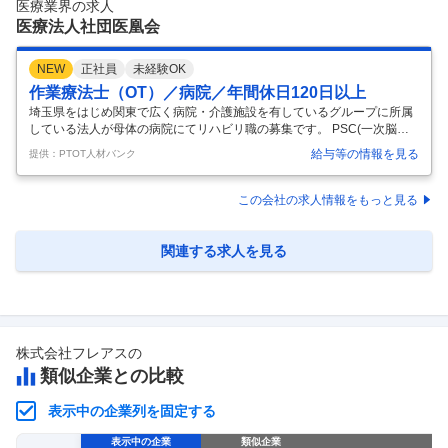
医療業界の求人
計測の補助・受診者さまのご案内にも携わっていただき
…
医療法人社団医凰会
NEW
正社員
未経験OK
作業療法士（OT）／病院／年間休日120日以上
埼玉県をはじめ関東で広く病院・介護施設を有しているグループに所属
している法人が母体の病院にてリハビリ職の募集です。 PSC(一次脳卒
中センター)の認定もされており、最新の機器や訓練用プールといった設
給与等の情報を見る
提供：PTOT人材バンク
備が充実しております！ ◆アットホームな環境◆リハビリ職複数在籍◆
年間休日120日以上◆ 【給与】 【常勤】 月給:205,800円-254,000円 [内
訳] 基本給 185,800円-234,000円 資格手当 10,000円 調整手当 10,000円
この会社の求人情報をもっと見る
[その他手当] 皆勤手当 10,000円 2.70カ月分/年 年2回 【コメント】 ・20
23年より新しいリハビリ室が完成 ・「医療」「看護」「
…
関連する求人を見る
株式会社フレアス
の
類似企業との比較
表示中の企業列を固定する
表示中の企業
類似企業