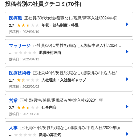
投稿者別の社員クチコミ(
70
件)
医療職
正社員/30代/女性/役職なし/現職/新卒入社/2024年頃
年収・給与制度・待遇
2.7
投稿日：
2024/01/10
マッサージ
正社員/30代/男性/役職なし/現職/中途入社/2024年
頃
退職検討理由
--
投稿日：
2025/04/12
医療技術者
正社員/40代/男性/役職なし/退職済み/中途入社/既
婚/子育て中/2020年頃
入社理由・入社後ギャップ
1.7
投稿日：
2023/02/02
営業
正社員/男性/係長/退職済み/中途入社/2020年頃
仕事内容
2.7
投稿日：
2021/03/20
人事
正社員/20代/男性/役職なし/退職済み/中途入社/2022年頃
職場の雰囲気
--