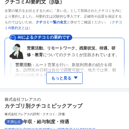
クチコミAI要約文（β版）
企業の魅力をお伝えするために「良い点」として投稿されたクチコミをAIに
より要約しました。AI要約文は試験的な導入です。正確性や品質を保証する
ものではないため、
クチコミ一覧の全文
と併せてご確認ください。（
クチコ
ミAI要約文とは
）
AIによるクチコミの要約です
営業活動、リモートワーク、残業状況、待遇、研
修・教育
についてのクチコミが注目されています。
営業活動
ルート営業を行い、新規利用者の紹介を得
る。訪問先や日程は自分で調整可能で、地方では車、都
内では自転車を使用。
もっと見る
株式会社フレアス
の
カテゴリ別クチコミピックアップ
株式会社フレアスの評判・クチコミ・評価
年収・給与制度・待遇
不満な点