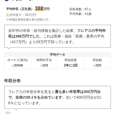
人事・評価制度
入社理由・入社後ギャップ
388
平均年収（正社員）
万円
回答者数：
87
人
7
件
2
件
平均年齢：
41
歳
公式年収※：
393
万円
企業の選考に関するクチコミ
※有価証券報告書公表の情報です。
中途採用面接・選考
新卒採用面接・選考
全87件の年収・給与情報を集計した結果、
フレアスの平均年
3
件
0件
収は388万円でした
。これは医療・福祉「医療」業界の平均
（417万円）より29万円下回っています。
平均データ
ボーナス(賞与)
時間外手当
昇給頻度
昇給額
--
--
2年に1回
--
万円/年
万円
万円
年収分布
フレアスの年収分布を見ると
最も多い年収帯は300万円台
で、全体の39.1％を占めています
。次いで400万円台が21.
8％となっています。