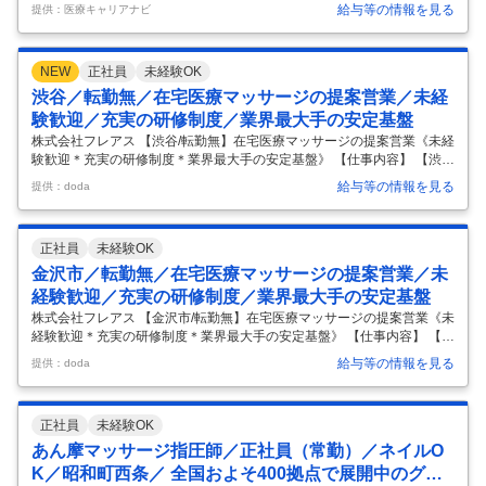
ます。 ◎1日あたりの施術数は8～10名前後（予定） ◎1名あたりの施術
給与等の情報を見る
提供：医療キャリアナビ
時間は約20分 ◎施術経過報告書の作成（フォームへの入力）をお願いし
ます ◎ユニホーム、携帯電話、タブレット端末を貸与します ＜おすすめ
ポイント＞ 【訪問マッサージのプロフェッショナルとして輝ける正社員
NEW
正社員
未経験OK
募集！】 ・あん摩マッサージ指圧師資格を活かして、医療保険適用の訪
問マッサージで地域に貢献！月給28万～＋賞与年2回で安定収入を実
渋谷／転勤無／在宅医療マッサージの提案営業／未経
現。 ・完全週休2日制（日曜＋平日1日）でプライベートも大切にでき
…
験歓迎／充実の研修制度／業界最大手の安定基盤
株式会社フレアス 【渋谷/転勤無】在宅医療マッサージの提案営業《未経
験歓迎＊充実の研修制度＊業界最大手の安定基盤》 【仕事内容】 【渋
谷/転勤無】在宅医療マッサージの提案営業《未経験歓迎＊充実の研修制
給与等の情報を見る
提供：doda
度＊業界最大手の安定基盤》 【具体的な仕事内容】 ～東証グロース上場
／医療関連サービスを全国で397拠点に展開／業界未経験者も活躍中◎
～ ＼おすすめポイント／ ・東証グロース上場企業であり、在宅医療ニー
正社員
未経験OK
ズの拡大を背景に、今後も市場成長が期待できます。 ・約3ヶ月の研修
期間あり、営業基礎から業界知識、ロープレ、同行まで段階的に学べる
金沢市／転勤無／在宅医療マッサージの提案営業／未
環境です。 ・在宅医療サービスを通じて、ご利用者様やご家族からの感
経験歓迎／充実の研修制度／業界最大手の安定基盤
謝
…
株式会社フレアス 【金沢市/転勤無】在宅医療マッサージの提案営業《未
経験歓迎＊充実の研修制度＊業界最大手の安定基盤》 【仕事内容】 【金
沢市/転勤無】在宅医療マッサージの提案営業《未経験歓迎＊充実の研修
給与等の情報を見る
提供：doda
制度＊業界最大手の安定基盤》 【具体的な仕事内容】 ～東証グロース上
場／医療関連サービスを全国で397拠点に展開／業界未経験者も活躍中
◎～ ＼おすすめポイント／ ・東証グロース上場企業であり、在宅医療ニ
正社員
未経験OK
ーズの拡大を背景に、今後も市場成長が期待できます。 ・約3ヶ月の研
修期間あり、営業基礎から業界知識、ロープレ、同行まで段階的に学べ
あん摩マッサージ指圧師／正社員（常勤）／ネイルO
る環境です。 ・在宅医療サービスを通じて、ご利用者様やご家族からの
K／昭和町西条／ 全国およそ400拠点で展開中のグル
…