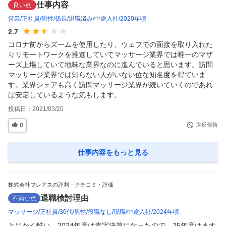
仕事内容
良い点
営業
正社員
男性
係長
退職済み
中途入社
2020年頃
2.7
コロナ前からズームを使用したり、ウェブでの面接を取り入れた
りリモートワークを推進していてマッサージ業界では唯一のマザ
ーズ上場していて地味な業界なのに進んでいると思います。訪問
マッサージ業界では知らない人がいない位な知名度を得ていま
す。業界シェアも高く訪問マッサージ業界が続いていくのであれ
ば安定しているような気もします。
投稿日：
2021/03/20
0
違反報告
仕事内容
をもっと見る
株式会社フレアスの評判・クチコミ・評価
退職検討理由
不満な点
マッサージ
正社員
30代
男性
役職なし
現職
中途入社
2024年頃
とにかく酷い。2024年度は赤字決算になったので、25年度はます