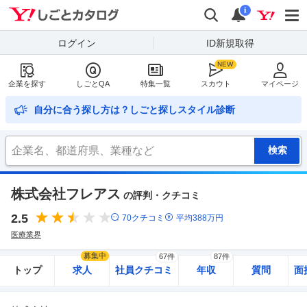
Yahoo!しごとカタログ
検索
通知
i
ログイン
ID新規取得
企業を探す
しごとQA
特集一覧
スカウト
マイページ
自分に合う探し方は？しごと探しスタイル診断
株式会社フレアス
の評判・クチコミ
2.5
70
クチコミ
平均
388
万円
医療業界
募集中
67件
87件
トップ
求人
社員クチコミ
年収
質問
面