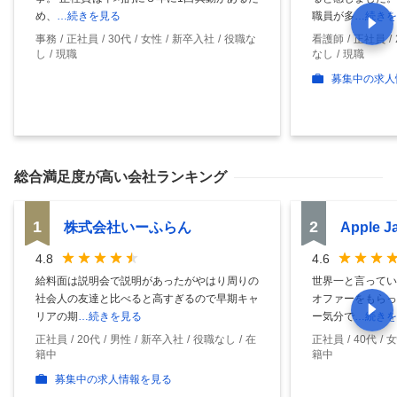
め、
…続きを見る
職員が多
…続きを
事務
正社員
30代
女性
新卒入社
役職な
看護師
正社員
し
現職
なし
現職
募集中の求人
総合満足度
が高い会社ランキング
1
2
株式会社いーふらん
Apple 
4.8
4.6
給料面は説明会で説明があったがやはり周りの
世界一と言ってい
社会人の友達と比べると高すぎるので早期キャ
オファーをもらっ
リアの期
…続きを見る
ー気分で
…続きを
正社員
20代
男性
新卒入社
役職なし
在
正社員
40代
女
籍中
籍中
募集中の求人情報を見る