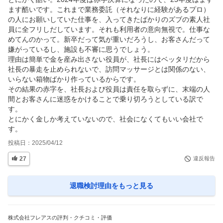
ます酷いです。これまで業務委託（それなりに経験があるプロ）
の人にお願いしていた仕事を、入ってきたばかりのズブの素人社
員に全フリしだしています。それも利用者の意向無視で。仕事な
めてんのかって。新卒だって気が重いだろうし、お客さんだって
嫌がっているし、施設も不審に思うでしょう。

理由は簡単で金を産み出さない役員が、社長にはベッタリだから
社長の暴走を止められないで、訪問マッサージとは関係のない、
いらない箱物ばかり作っているからです。

その結果の赤字を、社長および役員は責任を取らずに、末端の人
間とお客さんに迷惑をかけることで乗り切ろうとしている訳で
す。

とにかく金しか考えていないので、社会になくてもいい会社で
す。
投稿日：
2025/04/12
27
違反報告
退職検討理由
をもっと見る
株式会社フレアスの評判・クチコミ・評価