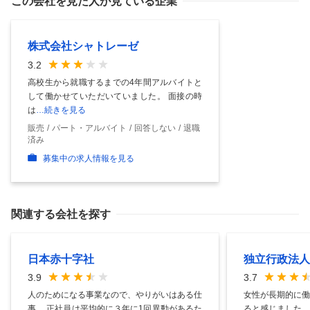
この会社を見た人が見ている企業
株式会社シャトレーゼ
3.2
高校生から就職するまでの4年間アルバイトと
して働かせていただいていました。 面接の時
は
…続きを見る
販売
パート・アルバイト
回答しない
退職
済み
募集中の求人情報を見る
関連する会社を探す
日本赤十字社
独立行政法人
3.9
3.7
人のためになる事業なので、やりがいはある仕
女性が長期的に働
事。 正社員は平均的に３年に1回異動があるた
ると感じました。