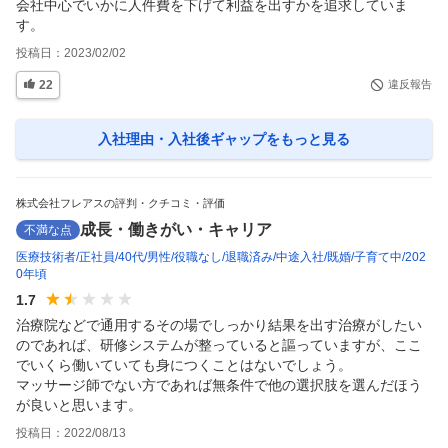
会社中心でいかに人件費を下げて利益を出すかを追求していま
す。
投稿日：
2023/02/02
22
違反報告
入社理由・入社後ギャップ
をもっと見る
株式会社フレアスの評判・クチコミ・評価
成長・働きがい・キャリア
不満な点
医療技術者
正社員
40代
男性
役職なし
退職済み
中途入社
既婚
子育て中
202
0年頃
1.7
治療院などで通用するその場でしっかり結果を出す治療がしたい
のであれば、研修システムが整っていると謳っていますが、ここ
でいくら働いていても身につくことはないでしょう。

マッサージ師でない方であれば無条件で他の選択肢を選んだほう
が良いと思います。
投稿日：
2022/08/13