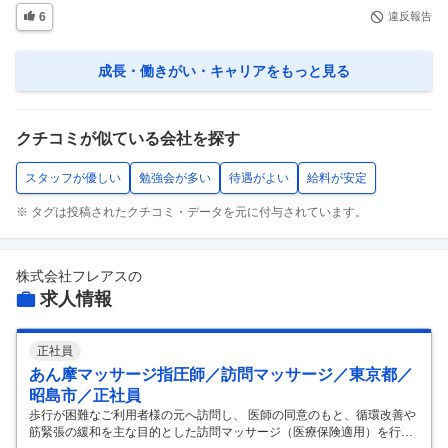
6
違反報告
成長・働きがい・キャリア
をもっと見る
クチコミが似ている会社を探す
スタッフが優しい
勉強会が多い
待遇がよい
給料が安定
※ タグは投稿されたクチコミ・データを元に付与されています。
株式会社フレアス
の
求人情報
正社員
あん摩マッサージ指圧師／訪問マッサージ／東京都／
昭島市／正社員
歩行が困難なご利用者様の元へ訪問し、 医師の同意のもと、循環改善や
筋緊張の緩和を主な目的とした訪問マッサージ（医療保険適用）を行い