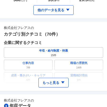
万円
%
時間
他のデータを見る
株式会社フレアス
の
カテゴリ別クチコミ（
70
件）
企業に関するクチコミ
年収・給与制度・待遇
15
件
仕事内容
職場の雰囲気
7
件
14
件
成長・働きがい・キャリア
退職検討理由
6
件
9
件
もっと見る
ワークライフバランス
女性の活躍・働きやすさ
3
件
2
件
株式会社フレアス
の
副業
テレワーク・リモートワーク
年収データ
2
件
0件