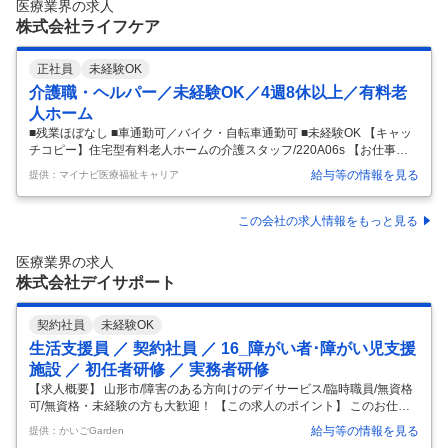
医療業界の求人
に関わる資格取得などキャリアアップの支援も充実してい
…
株式会社ライフケア
正社員
未経験OK
介護職・ヘルパー／未経験OK／4週8休以上／有料老
人ホーム
■残業ほぼなし ■車通勤可／バイク・自転車通勤可 ■未経験OK 【キャッ
チコピー】住宅型有料老人ホームの介護スタッフ/220A06s 【お仕事内
容】仕事内容】 利用者様への生活支援、介護サービスなどの介護業務全
給与等の情報を見る
提供：マイナビ医療福祉キャリア
般をお任せします。 具体的には… ・食事、服薬、排せつ、着替え、おむ
つ交換、入浴の介助 ・掃除、洗濯、シーツ交換 ・環境の整備、見守り
など キャリアアップについて リーダー→サービス提供責任者→施設長候
この会社の求人情報をもっと見る
補の順でキャリアアップ可能！ 資格取得支援制度もあるので積極的に活
用していただけます。 給与・手当て 給与 月給 275,000円～295,000円
医療業界の求人
基本給（160,000円～170,0
…
株式会社デイサポート
契約社員
未経験OK
生活支援員 ／ 契約社員 ／ 16_障がい者･障がい児支援
施設 ／ 初任者研修 ／ 実務者研修
【求人概要】 山形市/障害のある方向けのデイサービス/臨時職員/無資格
可/無資格・未経験の方も大歓迎！ 【この求人のポイント】 このお仕事
はツクイスタッフが運営する「かいごGarden」からのご紹介です。キャ
給与等の情報を見る
提供：かいごGarden
リアアドバイザーがあなたの希望に沿ったお仕事を紹介します。完全無