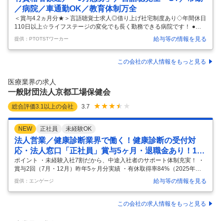
／病院／車通勤OK／教育体制万全
＜賞与4.2ヵ月分★＞言語聴覚士求人◎借り上げ社宅制度あり◇年間休日
110日以上☆ライフステージの変化でも長く勤務できる病院です！ ●借
り上げ制度などもありますので、遠方にお住まいの方も安心ですね◎言
給与等の情報を見る
提供：PTOTSTワーカー
語聴覚士さんの新生活を応援します☆彡 ●年間休日112日とお休みがし
っかり確保されていますので、プライベートも充実できます★残業はほ
ぼありません！ ●育児休業の取得実績もありライフステージが変化して
この会社の求人情報をもっと見る
もキャリアを諦めることなく、お仕事を続けることができます★時短勤
務も相談可能です♪ アドバイザーより 長崎市戸石町にある＜大久保病院
医療業界の求人
＞では、職員の働き方やワークライフバランスを大切にされています☆
一般財団法人京都工場保健会
彡子
…
総合評価
3.1
以上の会社
3.7
NEW
正社員
未経験OK
法人営業／健康診断業界で働く！健康診断の受付対
応・法人窓口「正社員」賞与5ヶ月・退職金あり！1日
7時間勤務！
ポイント ・未経験入社7割だから、中途入社者のサポート体制充実！ ・
賞与2回（7月・12月）昨年5ヶ月分実績 ・有休取得率84%（2025年度
実績） ・年末年始休暇10日間（2026年度） ・育休取得率100％（女
給与等の情報を見る
提供：エンゲージ
性）※男性90％以上（2025年度） ・ご本人の誕生日に休暇を取得可能
当会は、企業や学校、団体の健康診断を受託し運営をしております。 今
回のポジションは、受診者が当会の施設に来会する形の健康診断を実施
この会社の求人情報をもっと見る
する部署にて、健康診断の受付、法人窓口対応を行っていただきます。
■詳細： 健康診断・人間ドックの営業をメインに、健康診断受付や身体