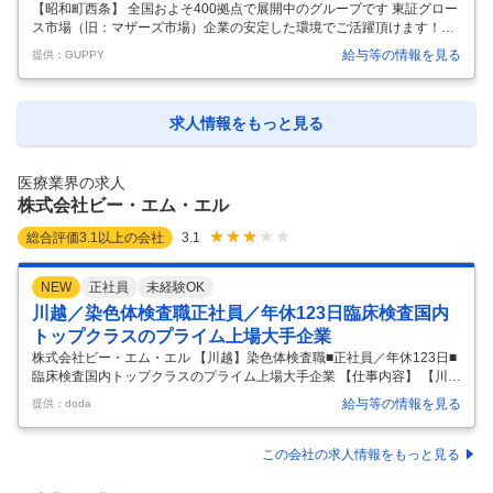
ープです 東証グロース市場（旧：マザーズ市場）企業
【昭和町西条】 全国およそ400拠点で展開中のグループです 東証グロー
ス市場（旧：マザーズ市場）企業の安定した環境でご活躍頂けます！
の安定した環境でご活躍頂けます！
【主な仕事内容】 医師の同意の下、歩行困難な利用者宅や施設へ訪問
給与等の情報を見る
提供：GUPPY
し、 循環改善や筋緊張の緩和を主な目的とした施術を行います。 ・訪問
手段は社用車で移動します。 ・1日の訪問件数は平均10件（日によっ
て、変動あり） ・1回の施術時間は20分 （鍼灸の施術も組み合わせる場
合は時間変動あり） ・施術日報や経過報告書の作成 ※営業や事務業務は
求人情報をもっと見る
一切ありません！ ー 従事すべき業務の変更の範囲：変更なし 就業場所
の変更の範囲：会社の定める事業所
…
医療業界の求人
株式会社ビー・エム・エル
総合評価
3.1
以上の会社
3.1
NEW
正社員
未経験OK
川越／染色体検査職正社員／年休123日臨床検査国内
トップクラスのプライム上場大手企業
株式会社ビー・エム・エル 【川越】染色体検査職■正社員／年休123日■
臨床検査国内トップクラスのプライム上場大手企業 【仕事内容】 【川
越】染色体検査職■正社員／年休123日■臨床検査国内トップクラスのプ
給与等の情報を見る
提供：doda
ライム上場大手企業 【具体的な仕事内容】 【臨床検査国内トップクラス
／福利厚生創業70年以上／臨床検査業界大手／高度な技術と豊富なノウ
ハウで人々の健康づくりに貢献しています】 ■業務内容： 染色体検査職
この会社の求人情報をもっと見る
を募集します。 ・培養 ・G分染法 ・FISH検査 ・マイクロアレイ染色体
検査 など 染色体検査は医師の診断を支える検査業務です。 染色体検査