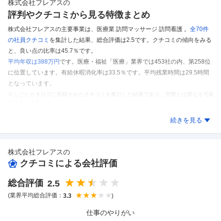
株式会社フレアス
の
評判やクチコミから見る特徴まとめ
株式会社フレアスの主要事業は、医療業 訪問マッサージ 訪問看護 。
全70件
の
社員クチコミ
を集計した結果、
総合評価は2.5です。
クチコミの傾向をみる
と、良い点の比率は45.7％です。
平均年収は388万円
です。
医療・福祉「医療」業界では453社の内、第258位
に位置しています。
有給休暇消化率は33.5％です。
平均残業時間は29.5時間
となっています。
※しごとカタログに投稿されたクチコミを集計した結果であり、実際とは異なる可能
性があります。
株式会社フレアス
のクチコミを見る
続きを見る
株式会社フレアス
の
クチコミによる会社評価
総合評価
2.5
(業界平均総合評価：
)
3.3
仕事のやりがい