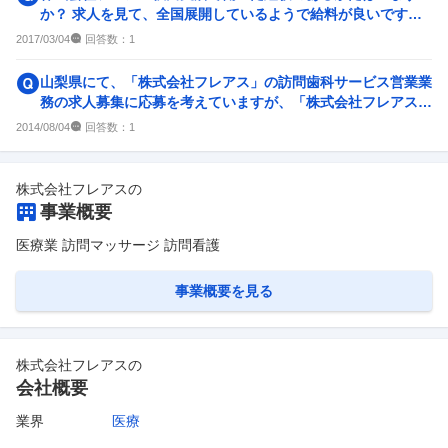
か？ 求人を見て、全国展開しているようで給料が良いです
が、秋田県でそんなに需要は...
回答数：
2017/03/04
1
山梨県にて、「株式会社フレアス」の訪問歯科サービス営業業
務の求人募集に応募を考えていますが、「株式会社フレアス」
ブラック企業の疑い等で...
回答数：
2014/08/04
1
株式会社フレアス
の
事業概要
医療業 訪問マッサージ 訪問看護
事業概要を見る
株式会社フレアス
の
会社概要
業界
医療