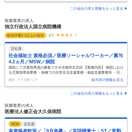
料なのでお気軽にご相談ください。 【職場の情報・おすすめポイント】
障害のある方向けのデイサービスの生活支援員・臨時職員求人です。
この会社の求人情報をもっと見る
【おすすめポイント】 ・比較的お若い利用者様が多くお一人お一人の創
作活動や体を動かす活動などのサポートを行って頂きます。 ・資格や経
医療業界の求人
験は問いません！無資格・未経験の方も歓迎！丁寧に指導いたします。
独立行政法人国立病院機構
…
総合評価
3.1
以上の会社
3.7
正社員
社会福祉士 資格必須／医療ソーシャルワーカー／賞与
4.2ヵ月／MSW／病院
病院にて児童指導員の募集です＠京都市右京区 【業務内容】 病院におけ
る児童指導員業務 ・病棟での日常生活支援業務・相談支援業務等 ・日中
活動、趣味活動支援障害福祉サービスの利用調整 【応募条件】 社会福祉
給与等の情報を見る
提供：ケア人材バンク
士 精神保健福祉士 【施設形態】 病院 【募集資格】 社会福祉士 お気軽に
お問い合わせください。
…
この会社の求人情報をもっと見る
医療業界の求人
医療法人健正会大久保病院
NEW
正社員
有資格者歓迎／「9月急募」／言語聴覚士・ST／常勤