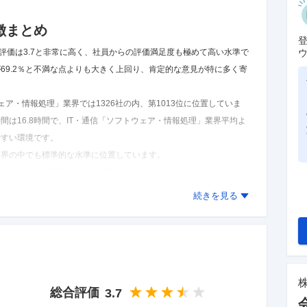
徴まとめ
評価は3.7と非常に高く、社員からの評価満足度も極めて高い水準で
69.2％と不満な点よりも大きく上回り、肯定的な意見が特に多く寄
ェア・情報処理」業界では1326社の内、第1013位に位置していま
間は16.8時間で、IT・通信「ソフトウェア・情報処理」業界平均よ
やすい環境です。
通信業界の中でも標準的な水準に位置しています。
た結果であり、実際とは異なる可能性があります。
続きを見る
総合評価
3.7