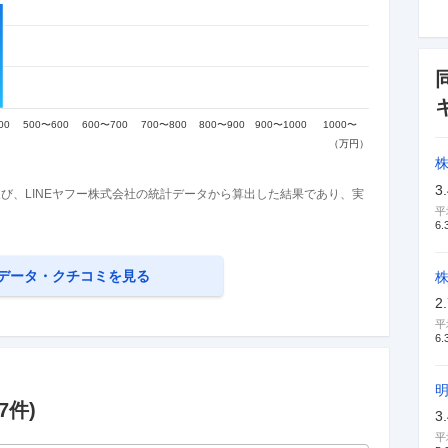
3
び、LINEヤフー株式会社の統計データから算出した結果であり、実
平
6.
データ・クチコミを見る
株
2
平
6.
7
件)
3
平