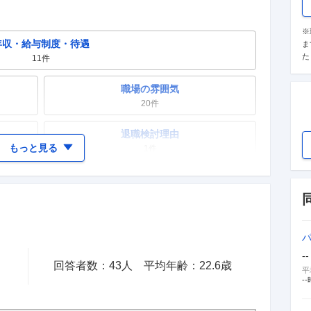
※
年収・給与制度・待遇
ま
た
11
件
職場の雰囲気
20
件
退職検討理由
もっと見る
1
件
女性の活躍・働きやすさ
7
件
テレワーク・リモートワーク
6
件
--
回答者数：
43
人
平均年齢：
22.6
歳
入社理由・入社後ギャップ
平
--
5
件