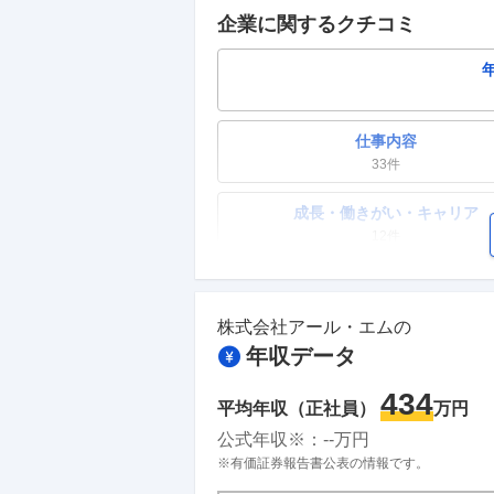
企業に関するクチコミ
仕事内容
33
件
成長・働きがい・キャリア
12
件
ワークライフバランス
8
件
株式会社アール・エム
の
年収データ
副業
2
件
434
平均年収（正社員）
万円
人事・評価制度
公式年収※：
--
万円
7
件
※有価証券報告書公表の情報です。