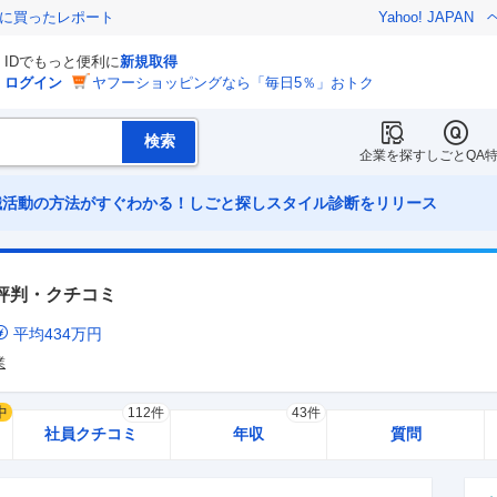
際に買ったレポート
Yahoo! JAPAN
IDでもっと便利に
新規取得
ログイン
ヤフーショッピングなら「毎日5％」おトク
企業を探す
しごとQA
職活動の方法がすぐわかる！しごと探しスタイル診断をリリース
評判・クチコミ
平均
434
万円
業
中
112件
43件
社員クチコミ
年収
質問