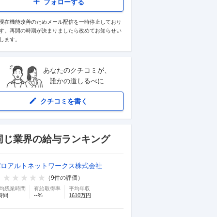
フォローする
現在機能改善のためメール配信を一時停止しており
す。再開の時期が決まりましたら改めてお知らせい
します。
あなたのクチコミが、
誰かの道しるべに
クチコミを書く
同じ業界の給与ランキング
パロアルトネットワークス株式会社
（
9
件の評価）
均残業時間
有給取得率
平均年収
時間
--
%
1610
万円