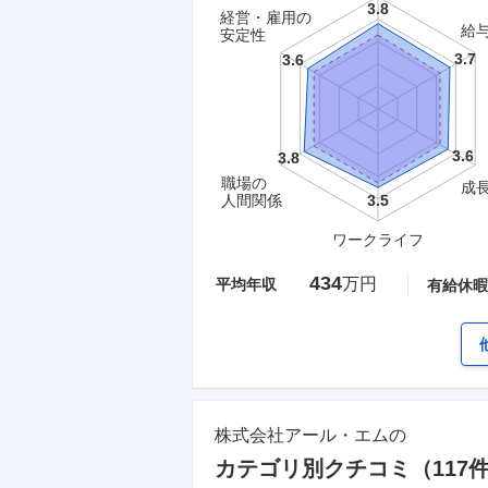
経営・雇用の
給
安定性
職場の
成
人間関係
ワークライフ
434
万円
平均年収
有給休暇
株式会社アール・エム
の
カテゴリ別クチコミ（
117