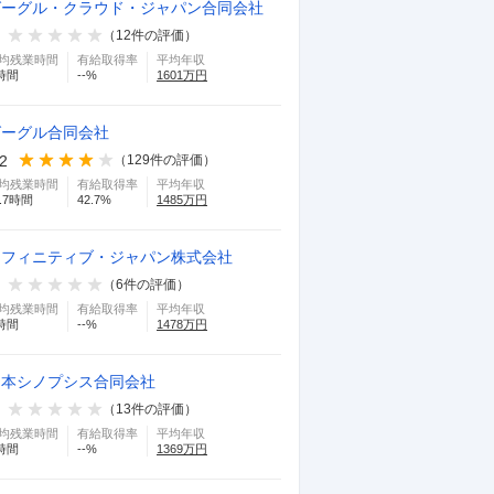
グーグル・クラウド・ジャパン合同会社
（
12
件の評価）
均残業時間
有給取得率
平均年収
時間
--
%
1601
万円
グーグル合同会社
.2
（
129
件の評価）
均残業時間
有給取得率
平均年収
.7
時間
42.7
%
1485
万円
リフィニティブ・ジャパン株式会社
（
6
件の評価）
均残業時間
有給取得率
平均年収
時間
--
%
1478
万円
日本シノプシス合同会社
（
13
件の評価）
均残業時間
有給取得率
平均年収
時間
--
%
1369
万円