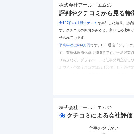
株式会社アール・エム
の
評判やクチコミから見る特
全117件の
社員クチコミ
を集計した結果、
総合
す。
クチコミの傾向をみると、良い点の比率が
せられています。
平均年収は434万円
です。
IT・通信「ソフトウ
す。
有給休暇消化率は40.0％です。
平均残業時
りも少なく、プライベートと仕事の両立がし
ホワイト企業度スコアは22/100で、IT・
※しごとカタログに投稿されたクチコミを集計し
株式会社アール・エム
のクチコミを見る
株式会社アール・エム
の
クチコミによる会社評価
仕事のやりがい