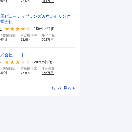
0
時間
77.5
%
311
万円
花王ビューティブランズカウンセリング
株式会社
.1
（
159
件の評価）
均残業時間
有給取得率
平均年収
0
時間
71.6
%
332
万円
株式会社ココト
.4
（
20
件の評価）
均残業時間
有給取得率
平均年収
3
時間
77.5
%
435
万円
もっと見る