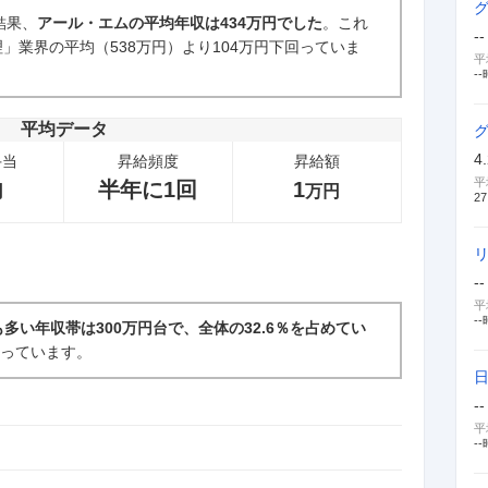
結果、
アール・エムの平均年収は434万円でした
。これ
--
」業界の平均（538万円）より104万円下回っていま
新卒採用面接・選考
平
1
件
--
平均データ
4
手当
昇給頻度
昇給額
平
半年に1回
1
円
万円
27
--
平
--
も多い年収帯は300万円台で、全体の32.6％を占めてい
なっています。
--
平
--