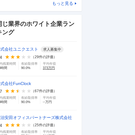
もっと見る
同じ業界のホワイト企業ラン
キング
株式会社ユニクエスト
求人募集中
.4
（
29
件の評価）
均残業時間
有給取得率
平均年収
3
時間
90.0
%
373
万円
式会社FunClock
.7
（
67
件の評価）
均残業時間
有給取得率
平均年収
3
時間
90.0
%
--万円
明治安田オフィスパートナーズ株式会社
.4
（
25
件の評価）
均残業時間
有給取得率
平均年収