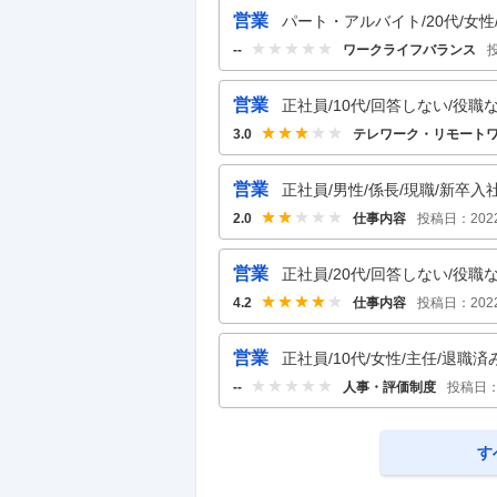
営業
パート・アルバイト/20代/女性/
ワークライフバランス
--
営業
正社員/10代/回答しない/役職な
テレワーク・リモート
3.0
営業
正社員/男性/係長/現職/新卒入社
仕事内容
投稿日：
202
2.0
営業
正社員/20代/回答しない/役職な
仕事内容
投稿日：
202
4.2
営業
正社員/10代/女性/主任/退職済
人事・評価制度
投稿日
--
す