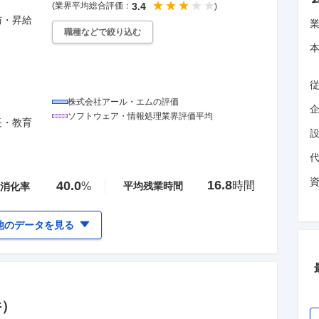
(業界平均総合評価：
3.4
)
与・昇給
職種などで絞り込む
株式会社アール・エム
の評価
企
ソフトウェア・情報処理
業界評価平均
長・教育
16.8
40.0
時間
%
平均残業時間
消化率
他のデータを見る
件）