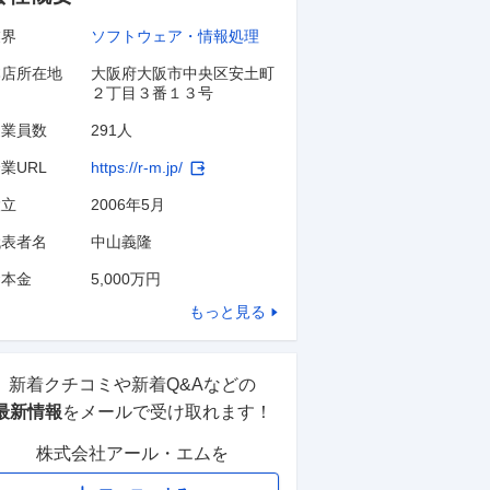
業界
ソフトウェア・情報処理
本店所在地
大阪府大阪市中央区安土町
２丁目３番１３号
従業員数
291人
業URL
https://r-m.jp/
設立
2006年5月
代表者名
中山義隆
資本金
5,000万円
もっと見る
新着クチコミや新着Q&Aなどの
最新情報
をメールで受け取れます！
株式会社アール・エム
を