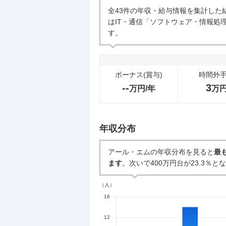
企業の選考に関するクチコミ
全43件の年収・給与情報を集計した
はIT・通信「ソフトウェア・情報処理
中途採用面接・選考
す。
4
件
ボーナス(賞与)
時間外
--
3
万円/年
万
年収分布
アール・エムの年収分布を見ると
最
ます
。次いで400万円台が23.3％と