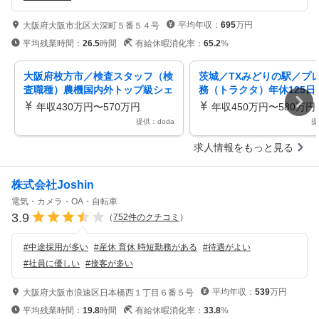
平均年収：
695
万円
大阪府大阪市北区大深町５番５４号
平均残業時間：
26.5
時間
有給休暇消化率：
65.2
%
大阪府枚方市／検査スタッフ（検
茨城／TXみどりの駅／プ
査職種）農機国内外トップ級シェ
務（トラクタ）年休125日
ア／土日祝休み／福利厚生
なし／福利厚生充実
年収430万円〜570万円
年収450万円〜580万円
提供：doda
提
求人情報をもっと見る
株式会社Joshin
電気・カメラ・OA・自転車
3.9
（
752
件のクチコミ
）
#
中途採用が多い
#
産休 育休 時短勤務がある
#
待遇がよい
#
社員に優しい
#
接客が多い
平均年収：
539
万円
大阪府大阪市浪速区日本橋西１丁目６番５号
平均残業時間：
19.8
時間
有給休暇消化率：
33.8
%