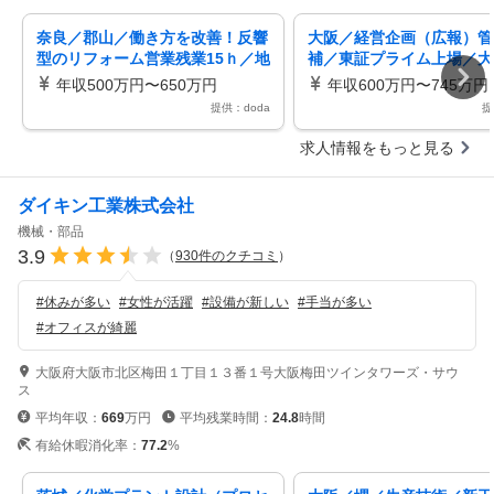
奈良／郡山／働き方を改善！反響
大阪／経営企画（広報）管
型のリフォーム営業残業15ｈ／地
補／東証プライム上場／大
域密着型の営業／転勤なし
量販店Joshin
年収500万円〜650万円
年収600万円〜745万円
提供：doda
提
求人情報をもっと見る
ダイキン工業株式会社
機械・部品
3.9
（
930
件のクチコミ
）
#
休みが多い
#
女性が活躍
#
設備が新しい
#
手当が多い
#
オフィスが綺麗
大阪府大阪市北区梅田１丁目１３番１号大阪梅田ツインタワーズ・サウ
ス
平均年収：
669
万円
平均残業時間：
24.8
時間
有給休暇消化率：
77.2
%