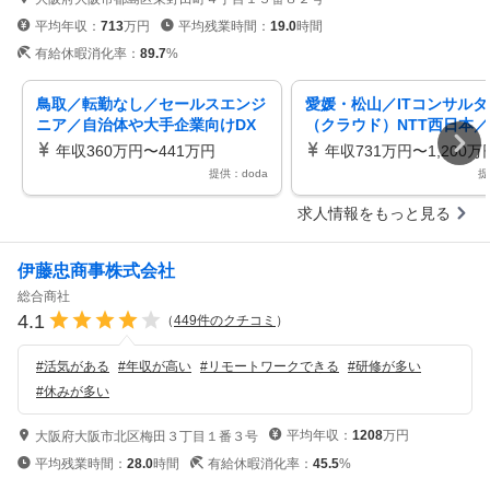
平均年収：
713
万円
平均残業時間：
19.0
時間
有給休暇消化率：
89.7
%
鳥取／転勤なし／セールスエンジ
愛媛・松山／ITコンサルタ
ニア／自治体や大手企業向けDX
（クラウド）NTT西日本
提案・設計／在宅可・フレックス
ラウド案件担当／リモート
年収360万円〜441万円
年収731万円〜1,200万
提供：doda
提
求人情報をもっと見る
伊藤忠商事株式会社
総合商社
4.1
（
449
件のクチコミ
）
#
活気がある
#
年収が高い
#
リモートワークできる
#
研修が多い
#
休みが多い
平均年収：
1208
万円
大阪府大阪市北区梅田３丁目１番３号
平均残業時間：
28.0
時間
有給休暇消化率：
45.5
%