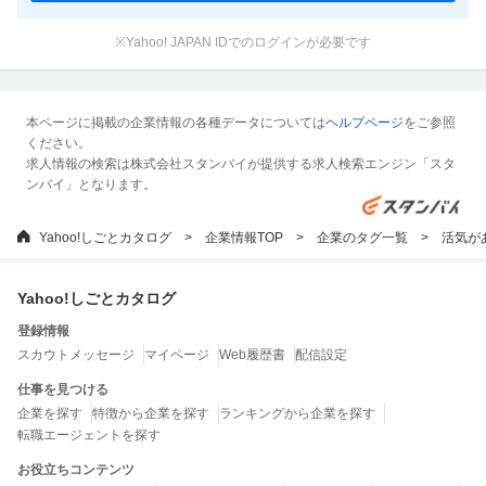
※Yahoo! JAPAN IDでのログインが必要です
本ページに掲載の企業情報の各種データについては
ヘルプページ
をご参照
ください。
求人情報の検索は株式会社スタンバイが提供する求人検索エンジン「スタ
ンバイ」となります。
Yahoo!しごとカタログ
企業情報TOP
企業のタグ一覧
活気が
Yahoo!しごとカタログ
登録情報
スカウトメッセージ
マイページ
Web履歴書
配信設定
仕事を見つける
企業を探す
特徴から企業を探す
ランキングから企業を探す
転職エージェントを探す
お役立ちコンテンツ