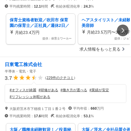
平均残業時間：
12.1
時間
有給休暇消化率：
24.3
%
保育士資格者歓迎／吹田市 保育
ヘアスタイリスト／未経験
園の保育士／正社員／週休2日／
美容師
駅チカ／経験者優遇／ブランクO
月給23.5万円〜30.8万
月給23.4万円
K
提供：保育士ワーカー
提供：ジョ
求人情報をもっと見る
日東電工株式会社
半導体・電気・電子
3.7
（
229
件のクチコミ
）
#
オフィスが綺麗
#
研修がある
#
働き方が選べる
#
業績が安定
#
リフレッシュ休暇がある
平均年収：
660
万円
大阪府茨木市下穂積１丁目１番２号
平均残業時間：
17.6
時間
有給休暇消化率：
53.1
%
大阪／職種未経験歓迎！／役員秘
大阪／茨木／全社品質企画