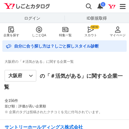
Yahoo!しごとカタログ
検索
通知数
i
ログイン
ID新規取得
企業を探す
しごとQA
特集一覧
スカウト
マイページ
自分に合う探し方は？しごと探しスタイル診断
大阪府の「＃活気がある」に関する企業一覧
の「＃
活気がある
」に関する企業一
覧
全
156
件
並び順：評価が高い企業順
※ 企業のタグは投稿されたクチコミを元に付与されています。
サントリーホールディングス株式会社