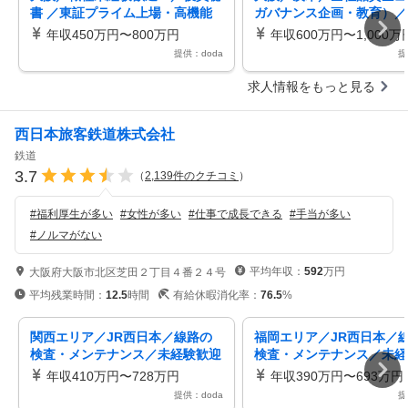
書 ／東証プライム上場・高機能
ガバナンス企画・教育）／
材料メーカー
ライム上場／Nitto
年収450万円〜800万円
年収600万円〜1,000万
提供：doda
提
求人情報をもっと見る
西日本旅客鉄道株式会社
鉄道
3.7
（
2,139
件のクチコミ
）
#
福利厚生が多い
#
女性が多い
#
仕事で成長できる
#
手当が多い
#
ノルマがない
平均年収：
592
万円
大阪府大阪市北区芝田２丁目４番２４号
平均残業時間：
12.5
時間
有給休暇消化率：
76.5
%
関西エリア／JR西日本／線路の
福岡エリア／JR西日本／
検査・メンテナンス／未経験歓迎
検査・メンテナンス／未経
鉄道インフラに携わる！／残業月
鉄道インフラに携わる！／
年収410万円〜728万円
年収390万円〜693万円
15h
15h
提供：doda
提