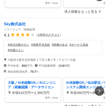
日
提供：doda
提
求人情報をもっと見る
Sky株式会社
ソフトウェア・情報処理
4.1
（
146
件のクチコミ
）
#
休日出勤がない
#
資格手当支給
#
研修がある
#
ボーナス支給
#
待遇がよい
大阪府大阪市北区梅田３丁目２番２号ＪＰタワー大阪
平均年収：
654
万円
平均残業時間：
13.6
時間
有給休暇消化率：
70.7
%
大阪／AI未経験OK／AIエンジニ
AI未経験OK／仙台駅近／生
ア（画像認識・データサイエン
システム開発エンジニア／
ス）／プライム案件9割以上
開発プライム9割以上住宅
年収610万円〜1,380万円
年収480万円〜800万円
提供：doda
提