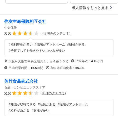
求人情報をもっと見る
住友生命保険相互会社
生命保険
3.8
（
4,876
件のクチコミ
）
#
福利厚生が多い
#
職場がアットホーム
#
研修がある
#
子育てしても働きやすい
#
休みが多い
平均年収：
436
万円
大阪府大阪市中央区城見１丁目４番３５号
平均残業時間：
15.5
時間
有給休暇消化率：
55.3
%
佐竹食品株式会社
食品・コンビニエンスストア
3.8
（
88
件のクチコミ
）
#
知識が取得できる
#
活気がある
#
職場がアットホーム
#
給料があがる
#
女性が多い