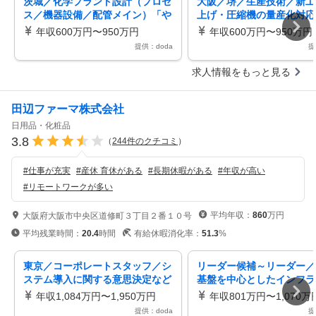
茨城／化学プラント設計（プロセ
大阪／堺／生産技術／新工
ス／機器設備／配管メイン）「や
上げ・圧縮機の量産化対応
りたい」を実現できる企業風土
産拠点のローカル人材育成
年収600万円〜950万円
年収600万円〜950万円
献
提供：doda
提
求人情報をもっと見る
田辺ファーマ株式会社
日用品・化粧品
3.8
（
244
件のクチコミ
）
#
仕事が充実
#
産休 育休がある
#
長期休暇がある
#
年収が高い
#
リモートワークが多い
平均年収：
860
万円
大阪府大阪市中央区道修町３丁目２番１０号
平均残業時間：
20.4
時間
有給休暇消化率：
51.3
%
東京／コーポレートスタッフ／シ
リーダー候補～リーダー／
ステム導入に関する意思決定など
基盤を中心としたインフラ
創業300年超の老舗製薬メーカー
理創業300年超の老舗製薬
年収1,084万円〜1,950万円
年収801万円〜1,070万
ー
提供：doda
提