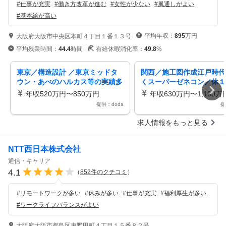
#
仕事が充実
#
働き方改革が進む
#
女性が少ない
#
風通しがよい
#
基本給が高い
平均年収：
895
万円
大阪府大阪市中央区本町４丁目１番１３号
平均残業時間：
44.4
時間
有給休暇消化率：
49.8
%
東京／構造設計 ／東京ミッドタ
関西／施工図作成江戸時代
ウン・あべのハルカス等の実績多
くスーパーゼネコン／休１
数／日本を代表するスーパーゼネ
日祝／残業３０／働き方改
年収520万円〜850万円
年収630万円〜1,100万
コン
提供：doda
提
求人情報をもっと見る
NTT西日本株式会社
通信・キャリア
4.1
（
852
件のクチコミ
）
#
リモートワークが多い
#
休みが多い
#
仕事が充実
#
福利厚生が多い
#
ワークライフバランスがよい
大阪府大阪市都島区東野田町４丁目１５番８２号