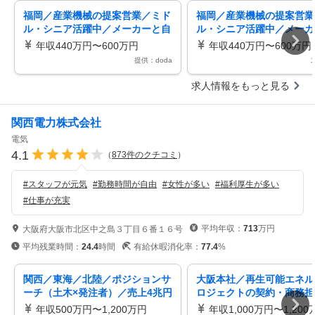
福岡／産業機械の提案営業／ミド
福岡／産業機械の提案営業
ル・シニア活躍中／メーカーと自
ル・シニア活躍中／メーカ
治体などの架け橋へ
治体などの架け橋へ
年収440万円〜600万円
年収440万円〜600万円
提供：doda
求人情報をもっと見る
関西電力株式会社
電気
4.1
（
873
件のクチコミ
）
#
スタッフが元気
#
勤務時間が自由
#
女性が多い
#
福利厚生が多い
#
仕事が充実
平均年収：
713
万円
大阪府大阪市北区中之島３丁目６番１６号
平均残業時間：
24.4
時間
有給休暇消化率：
77.4
%
関西／東海／北陸／ポジションサ
大阪本社／再生可能エネル
ーチ（土木×発注者）／売上4兆円
ロジェクトの契約・商務担
規模の関西大手インフラ企業
戦力歓迎／フレックス・年休
年収500万円〜1,200万円
年収1,000万円〜1,200