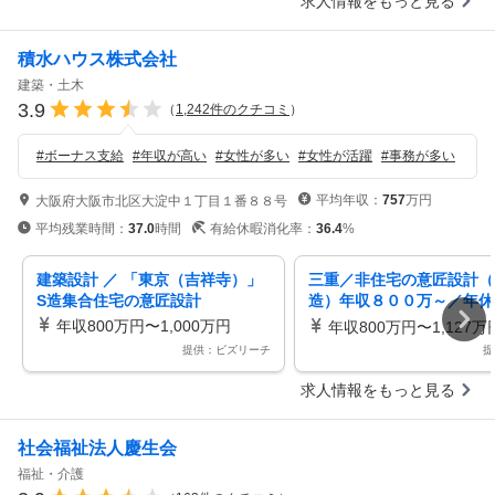
求人情報をもっと見る
積水ハウス株式会社
建築・土木
3.9
（
1,242
件のクチコミ
）
#
ボーナス支給
#
年収が高い
#
女性が多い
#
女性が活躍
#
事務が多い
平均年収：
757
万円
大阪府大阪市北区大淀中１丁目１番８８号
平均残業時間：
37.0
時間
有給休暇消化率：
36.4
%
建築設計 ／ 「東京（吉祥寺）」
三重／非住宅の意匠設計（
S造集合住宅の意匠設計
造）年収８００万～／年休
／残業３０ｈ／累積建築戸数
年収800万円〜1,000万円
年収800万円〜1,127万
1
提供：ビズリーチ
提
求人情報をもっと見る
社会福祉法人慶生会
福祉・介護