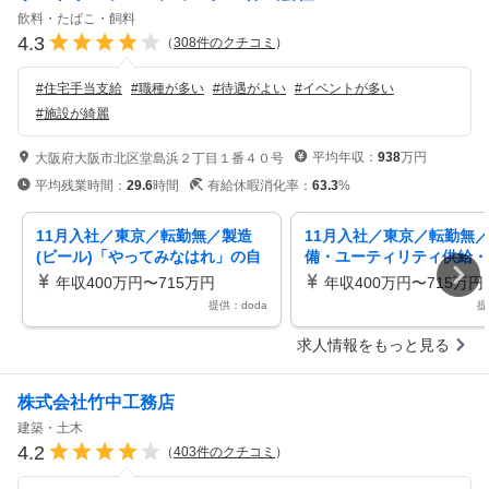
飲料・たばこ・飼料
4.3
（
308
件のクチコミ
）
#
住宅手当支給
#
職種が多い
#
待遇がよい
#
イベントが多い
#
施設が綺麗
平均年収：
938
万円
大阪府大阪市北区堂島浜２丁目１番４０号
平均残業時間：
29.6
時間
有給休暇消化率：
63.3
%
11月入社／東京／転勤無／製造
11月入社／東京／転勤無
(ビール)「やってみなはれ」の自
備・ユーティリティ供給・
由闊達風土福利厚生〇
理設備のオペレーションサ
年収400万円〜715万円
年収400万円〜715万円
ーG
提供：doda
提
求人情報をもっと見る
株式会社竹中工務店
建築・土木
4.2
（
403
件のクチコミ
）