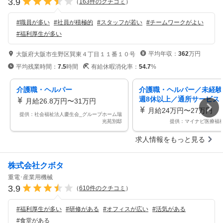
3.9
（
163
件のクチコミ
）
#
職員が多い
#
社員が積極的
#
スタッフが若い
#
チームワークがよい
#
福利厚生が多い
平均年収：
362
万円
大阪府大阪市生野区巽東４丁目１１番１０号
平均残業時間：
7.5
時間
有給休暇消化率：
54.7
%
介護職・ヘルパー
介護職・ヘルパー／未経験
週8休以上／通所サービス
月給26.8万円〜31万円
月給24万円〜27万円
提供：社会福祉法人慶生会_グループホーム瑞
光苑別邸
提供：マイナビ医療福
求人情報をもっと見る
株式会社クボタ
重電･産業用機械
3.9
（
610
件のクチコミ
）
#
福利厚生が多い
#
研修がある
#
オフィスが広い
#
活気がある
#
食堂がある