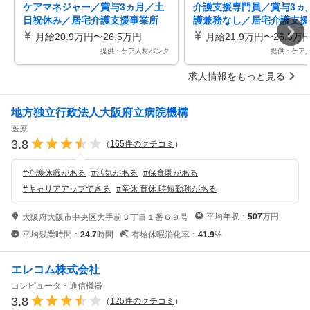
ケアマネジャー／賞与3ヵ月／土
介護支援専門員／賞与3ヵ
日祝休み／居宅介護支援事業所
護兼務なし／居宅介護支援
（ケアマネージャー）
（ケアマネージャー）
月給20.9万円〜26.5万円
月給21.9万円〜26.5万
提供：ケア人材バンク
提供：ケア
求人情報をもっと見る
地方独立行政法人大阪府立病院機構
医療
3.8
（
165
件のクチコミ
）
#
介護休暇がある
#
活気がある
#
保育園がある
#
キャリアアップできる
#
産休 育休 時短勤務がある
平均年収：
507
万円
大阪府大阪市中央区大手前３丁目１番６９号
平均残業時間：
24.7
時間
有給休暇消化率：
41.9
%
エレコム株式会社
コンピュータ・通信機器
3.8
（
125
件のクチコミ
）