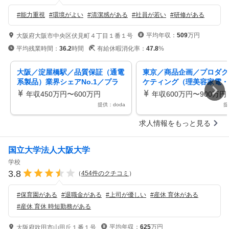
#
能力重視
#
環境がよい
#
清潔感がある
#
社員が若い
#
研修がある
平均年収：
509
万円
大阪府大阪市中央区伏見町４丁目１番１号
平均残業時間：
36.2
時間
有給休暇消化率：
47.8
%
大阪／淀屋橋駅／品質保証（通電
東京／商品企画／プロダク
系製品）業界シェアNo.1／プラ
ケティング（理美容家電・
イム上場／試験確認業務の内製化
電）マネジメント候補
年収450万円〜600万円
年収600万円〜900万円
の推進
提供：doda
提
求人情報をもっと見る
国立大学法人大阪大学
学校
3.8
（
454
件のクチコミ
）
#
保育園がある
#
退職金がある
#
上司が優しい
#
産休 育休がある
#
産休 育休 時短勤務がある
平均年収：
625
万円
大阪府吹田市山田丘１番１号