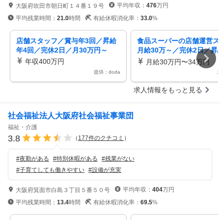
平均年収：
476
万円
大阪府吹田市朝日町１４番１９号
平均残業時間：
21.0
時間
有給休暇消化率：
33.0
%
店舗スタッフ／賞与年3回／昇給
食品スーパーの店舗運営ス
年4回／完休2日／月30万円～
月給30万～／完休2日／昇
回・賞与年3回／社員定着率
年収400万円
月給30万円〜34万円
提供：doda
求人情報をもっと見る
社会福祉法人大阪府社会福祉事業団
福祉・介護
3.8
（
177
件のクチコミ
）
#
夜勤がある
#
特別休暇がある
#
残業がない
#
子育てしても働きやすい
#
設備が充実
平均年収：
404
万円
大阪府箕面市白島３丁目５番５０号
平均残業時間：
13.4
時間
有給休暇消化率：
69.5
%