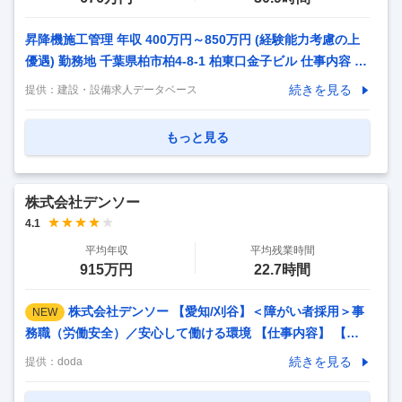
昇降機施工管理 年収 400万円～850万円 (経験能力考慮の上
優遇) 勤務地 千葉県柏市柏4-8-1 柏東口金子ビル 仕事内容 ■
建物の新築工事に伴う新設工事、および、既存の建物のリニ
続きを見る
提供：
建設・設備求人データベース
ューアル工事における昇降機施工の現場管理を担当していた
だきます。 【具体的には】 ・昇降機工事現場施工前の現場
もっと見る
調査、元請や顧客との打合せ ・元請官公庁工事の現場代理人
・安全書類、施工計画の作成 ・部品、機材などの手配 ・施
工中現場の安全・品質・工程管理など 必要な資格・経験
株式会社デンソー
【必須要件】 ■以下いずれかに該当する方 ・機電系の履修経
4.1
験のある方 ・施工管理や設備管理経験のある方 【歓迎要
平均年収
平均残業時間
件】 ・施工管理・現場代
…
915万円
22.7時間
株式会社デンソー 【愛知/刈谷】＜障がい者採用＞事
NEW
務職（労働安全）／安心して働ける環境 【仕事内容】 【愛
知/刈谷】＜障がい者採用＞事務職（労働安全）／安心して働
続きを見る
提供：
doda
ける環境 【具体的な仕事内容】 ＜世界トップクラスの自動
車部品メーカー／世界35ヶ国の国と地域で事業展開／特許数