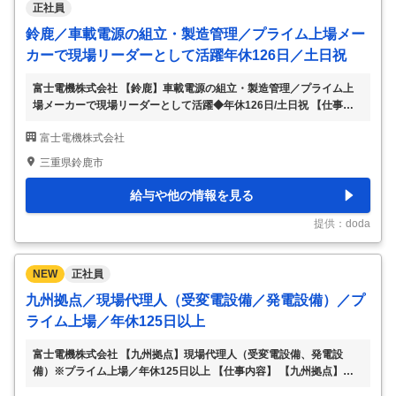
正社員
鈴鹿／車載電源の組立・製造管理／プライム上場メー
カーで現場リーダーとして活躍年休126日／土日祝
富士電機株式会社 【鈴鹿】車載電源の組立・製造管理／プライム上
場メーカーで現場リーダーとして活躍◆年休126日/土日祝 【仕事内
容】 【鈴鹿】車載電源の組立・製造管理／プライム上場メーカーで
富士電機株式会社
現場リーダーとして活躍◆年休126日/土日祝 【具体的な仕事内容】
～安定基盤のもと、現場を動かす“リーダー”へ／社会を支える技術／
三重県鈴鹿市
多事業展開で安定性◎トップシェア製品多数／売上高1兆規模／あら
ゆる社会インフラを提供！発電設備・パワー半導体から自動販売機ま
給与や他の情報を見る
で～ ■業務概要： 電子機器組立製品の製造および製造管理をお任せし
ます。 自身も組立実務に携わりながら、現場リーダー（班長）とし
提供：doda
て生産進捗が滞りなく進むよ
…
NEW
正社員
九州拠点／現場代理人（受変電設備／発電設備）／プ
ライム上場／年休125日以上
富士電機株式会社 【九州拠点】現場代理人（受変電設備、発電設
備）※プライム上場／年休125日以上 【仕事内容】 【九州拠点】現場
代理人（受変電設備、発電設備）※プライム上場／年休125日以上