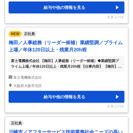
総務担当として下記業務をご担当頂きます。 ご経験やご希望に応じ
給与や他の情報を見る
てお任せする業務の幅を決定していきます。幅広いスキルを身に着け
たい方に適した環境です。 【人事管理】 ・各事業本部／事業所にお
スタンバイ
ける人事諸制度の運用
…
NEW
正社員
梅田／人事総務（リーダー候補）業績堅調／プライム
上場／年休120日以上・残業月20h程
富士電機株式会社 【梅田】人事総務（リーダー候補）◆業績堅調プ
ライム上場／年休120日以上・残業月20h程 【仕事内容】 【梅田】人
事総務（リーダー候補）◆業績堅調プライム上場／年休120日以上・
富士電機株式会社
残業月20h程 【具体的な仕事内容】 ～製造・建設業界出身者歓迎！
人事のスペシャリストとしてキャリア形成が叶う／国内・世界シェア
大阪府大阪市北区
トップ級製品多数！／各種手当や福利厚生も充実～ ■業務内容： 人事
総務担当として下記業務をご担当頂きます。 ご経験やご希望に応じ
給与や他の情報を見る
てお任せする業務の幅を決定していきます。幅広いスキルを身に着け
たい方に適した環境です。 【人事管理】 ・各事業本部／事業所にお
スタンバイ
ける人事諸制度の運用
…
正社員
川崎市／アフターサービス技術業務社会ニーズの高い