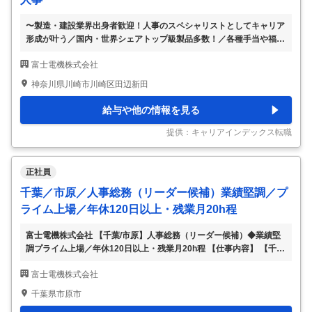
〜製造・建設業界出身者歓迎！人事のスペシャリストとしてキャリア
形成が叶う／国内・世界シェアトップ級製品多数！／各種手当や福利
厚生も充実〜 ■業務内容： 人事総務担当として下記業務をご担当頂き
富士電機株式会社
ます。 ご経験やご希望に応じてお任せする業務の幅を決定していき
ます。幅広いスキルを身に着けたい方に適した環境です。 【人事管
神奈川県川崎市川崎区田辺新田
理】 ・各事業本部／事業所における人事諸制度の運用 ・人事異動・
配置、人事評価取り纏め、人員計画策定、人件費予決算管理、表彰取
給与や他の情報を見る
り纏め 【労務管理】 ・労働組合窓口、提案企画、労使協議会の運
営、議事録作成 ・労働環境整備等の労務管理（労働時間、勤怠）、
提供：キャリアインデックス転職
労務コンプライアンス、社員相談対応
…
正社員
千葉／市原／人事総務（リーダー候補）業績堅調／プ
ライム上場／年休120日以上・残業月20h程
富士電機株式会社 【千葉/市原】人事総務（リーダー候補）◆業績堅
調プライム上場／年休120日以上・残業月20h程 【仕事内容】 【千
葉/市原】人事総務（リーダー候補）◆業績堅調プライム上場／年休1
富士電機株式会社
20日以上・残業月20h程 【具体的な仕事内容】 ～製造・建設業界出
身者歓迎！人事のスペシャリストとしてキャリア形成が叶う／国内・
千葉県市原市
世界シェアトップ級製品多数！／各種手当や福利厚生も充実～ ■業務