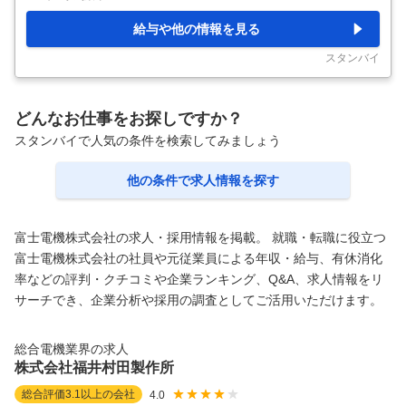
世界シェアトップ級製品多数！／各種手当や福利厚生も充実～ ■業務
内容： 人事総務担当として下記業務をご担当頂きます。 ご経験やご
給与や他の情報を見る
希望に応じてお任せする業務の幅を決定していきます。幅広いスキル
を身に着けたい方に適した環境です。 【人事管理】 ・各事業本部／
スタンバイ
事業所における人事諸
…
どんなお仕事をお探しですか？
スタンバイで人気の条件を検索してみましょう
他の条件で求人情報を探す
富士電機株式会社の求人・採用情報を掲載。 就職・転職に役立つ
富士電機株式会社の社員や元従業員による年収・給与、有休消化
率などの評判・クチコミや企業ランキング、Q&A、求人情報をリ
サーチでき、企業分析や採用の調査としてご活用いただけます。
総合電機業界の求人
株式会社福井村田製作所
総合評価
3.1
以上の会社
4.0