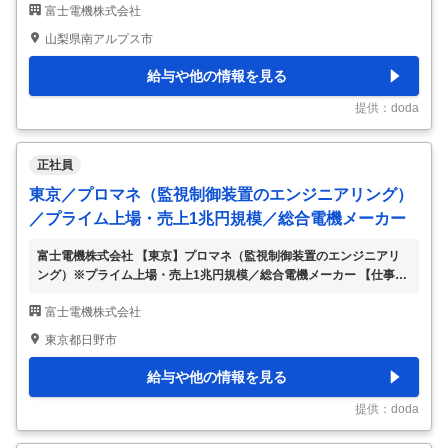
富士電機株式会社
残業月20h程 【具体的な仕事内容】 ～製造・建設業界出身者歓迎！
人事のスペシャリストとしてキャリア形成が叶う／国内・世界シェア
山梨県南アルプス市
トップ級製品多数！／各種手当や福利厚生も充実～ ■業務内容： 人事
総務担当として下記業務をご担当頂きます。 ご経験やご希望に応じ
給与や他の情報を見る
てお任せする業務の幅を決定していきます。幅広いスキルを身に着け
たい方に適した環境です。 【人事管理】 ・各事業本部／事業所にお
提供：doda
ける人事諸制度の運用
…
正社員
東京／プロマネ（監視制御装置のエンジニアリング）
／プライム上場・売上1兆円規模／総合電機メーカー
富士電機株式会社 【東京】プロマネ（監視制御装置のエンジニアリ
ング）※プライム上場・売上1兆円規模／総合電機メーカー 【仕事内
容】 【東京】プロマネ（監視制御装置のエンジニアリング）※プライ
富士電機株式会社
ム上場・売上1兆円規模／総合電機メーカー 【具体的な仕事内容】 ～
売上高1兆円規模の大手総合電機メーカー／独身寮･社宅、各種手当も
東京都日野市
充実／平均勤続年数20.4年など就労環境良好～ ■業務内容： 完成制御
装置のプロマネ業務をお任せします。 ・仕様調整、工程管理、コス
給与や他の情報を見る
ト管理、商談業務等 顧客：県企業局、地方自治体、国交省、電力会
社 製品：水力発電所、ダム向けの監視制御装置 働き方：出張有（3～
提供：doda
5日／月） 【変更の
…