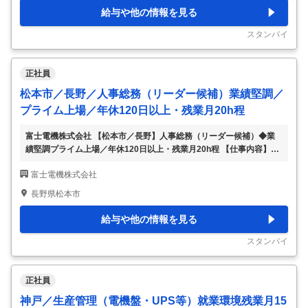
で受注好調売上高1兆円規模の総合電機メーカー】 ◆業務内容： 筑波
給与や他の情報を見る
工場の将来的な現場リーダー候補として、下記業務をお任せします。
入社後まずは、製造実務を担当し、慣れてきてからリーダー業務を任
スタンバイ
せします。 将来的な製造業務
…
正社員
松本市／長野／人事総務（リーダー候補）業績堅調／
プライム上場／年休120日以上・残業月20h程
富士電機株式会社 【松本市／長野】人事総務（リーダー候補）◆業
績堅調プライム上場／年休120日以上・残業月20h程 【仕事内容】
【松本市／長野】人事総務（リーダー候補）◆業績堅調プライム上場
富士電機株式会社
／年休120日以上・残業月20h程 【具体的な仕事内容】 ～製造・建設
業界出身者歓迎！人事のスペシャリストとしてキャリア形成が叶う／
長野県松本市
国内・世界シェアトップ級製品多数！／各種手当や福利厚生も充実～
■業務内容： 人事総務担当として下記業務をご担当頂きます。 ご経験
給与や他の情報を見る
やご希望に応じてお任せする業務の幅を決定していきます。幅広いス
キルを身に着けたい方に適した環境です。 【人事管理】 ・各事業本
スタンバイ
部／事業所における人
…
正社員
神戸／生産管理（電機盤・UPS等）就業環境残業月15