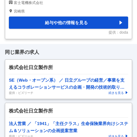
富士電機株式会社
【具体的な仕事内容】 ～売上高1兆円規模の大手総合電機メーカー／
独身寮･社宅、各種手当も充実／平均勤続年数20.4年など就労環境良
宮崎県
好～ ■業務内容： プラント設備（受変電設備、自家発電設備、情報処
理設備）の現地施工管理業務をお任せします。 ・現場代理人 ・安全
給与や他の情報を見る
衛生責任者 ■パワエレ事業について： 確かな技術で電力インフラを支
え、エネルギーの安定供給、最適化、安定化に貢献する「エネルギー
提供：doda
ソリューション」、パ
…
同じ業界の求人
株式会社日立製作所
SE（Web・オープン系） ／ 日立グループの経営／事業を支
えるコラボレーションサービスの企画・開発の技術的取り纏
提供：ビズリーチ
続きを見る
め
株式会社日立製作所
法人営業 ／ 「1941」「主任クラス」生命保険業界向けシステ
ム＆ソリューションの企画提案営業
提供：ビズリーチ
続きを見る