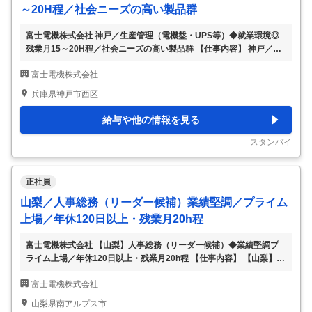
～20H程／社会ニーズの高い製品群
富士電機株式会社 神戸／生産管理（電機盤・UPS等）◆就業環境◎
残業月15～20H程／社会ニーズの高い製品群 【仕事内容】 神戸／生
産管理（電機盤・UPS等）◆就業環境◎残業月15～20H程／社会ニー
富士電機株式会社
ズの高い製品群 【具体的な仕事内容】 ～iDC分野の伸長により需要
増！社会ニーズの高い製品群で安定性抜群◎年休126日・福利厚生や
兵庫県神戸市西区
研修体制も充実／東証プライム上場～ ■業務内容： ・神戸工場の製品
群（電機盤、UPS、PCS）の生産計画の立案、予決算管理、棚卸資産
給与や他の情報を見る
管理 ・工場内の製造、試験、購買部門との工程調整の実施 ■配属部
署・組織構成： ・営業技術生産管理課：12名、年齢層は50代 ・男女
スタンバイ
比 男
…
正社員
山梨／人事総務（リーダー候補）業績堅調／プライム
上場／年休120日以上・残業月20h程
富士電機株式会社 【山梨】人事総務（リーダー候補）◆業績堅調プ
ライム上場／年休120日以上・残業月20h程 【仕事内容】 【山梨】人
事総務（リーダー候補）◆業績堅調プライム上場／年休120日以上・
富士電機株式会社
残業月20h程 【具体的な仕事内容】 ～製造・建設業界出身者歓迎！
人事のスペシャリストとしてキャリア形成が叶う／国内・世界シェア
山梨県南アルプス市
トップ級製品多数！／各種手当や福利厚生も充実～ ■業務内容： 人事