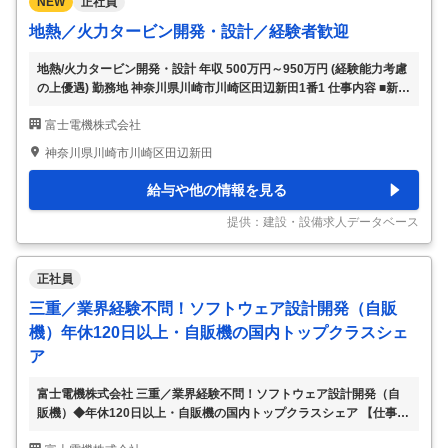
NEW
正社員
地熱／火力タービン開発・設計／経験者歓迎
地熱/火力タービン開発・設計 年収 500万円～950万円 (経験能力考慮
の上優遇) 勤務地 神奈川県川崎市川崎区田辺新田1番1 仕事内容 ■新機
種の開発業務や地熱蒸気タービンの設計／手配に関する業務全般を担
富士電機株式会社
当していただきます。 必要な資格・経験 【必須要件】 ■下記のご経
験をお持ちの方 流体、回転機械の設計業務経験が数年あるもしくは
神奈川県川崎市川崎区田辺新田
流体力学、熱力学の基礎が身についていること 【歓迎要件】 ・蒸気
タービン長翼設計開発経験者であれば、より望ましい 雇用・勤務の
給与や他の情報を見る
条件など <雇用形態> 正社員 <勤務体制> <出張> <転勤> <休日> <定
年・再雇用> 企業情報 <設立年月> 1923年8月 <資
…
提供：建設・設備求人データベース
正社員
三重／業界経験不問！ソフトウェア設計開発（自販
機）年休120日以上・自販機の国内トップクラスシェ
ア
富士電機株式会社 三重／業界経験不問！ソフトウェア設計開発（自
販機）◆年休120日以上・自販機の国内トップクラスシェア 【仕事内
容】 三重／業界経験不問！ソフトウェア設計開発（自販機）◆年休1