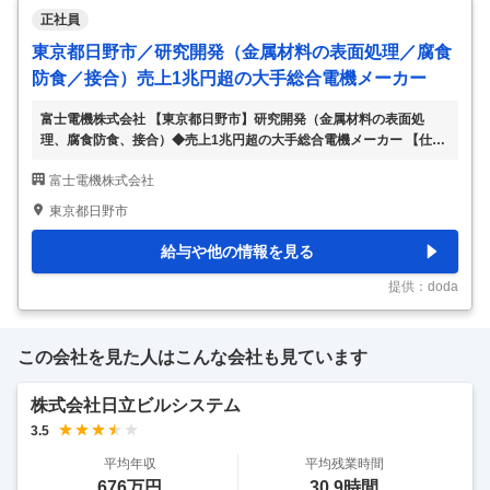
正社員
東京都日野市／研究開発（金属材料の表面処理／腐食
防食／接合）売上1兆円超の大手総合電機メーカー
富士電機株式会社 【東京都日野市】研究開発（金属材料の表面処
理、腐食防食、接合）◆売上1兆円超の大手総合電機メーカー 【仕事
内容】 【東京都日野市】研究開発（金属材料の表面処理、腐食防
富士電機株式会社
食、接合）◆売上1兆円超の大手総合電機メーカー 【具体的な仕事内
容】 【家族手当や住宅手当など各種手当充実／1923年創業・売上高1
東京都日野市
兆円超規模の大手総合電機メーカー／発電設備・パワー半導体から自
動販売機・コンビニのコーヒーマシンまであらゆる社会インフラを提
給与や他の情報を見る
供】 ■業務内容： 技術開発本部に所属する本部署は、部署を跨いで同
社製品に関する要素開発を担当している部門です。その中でも、金属
提供：doda
材料の利活用技術の研究開発をお任
…
この会社を見た人はこんな会社も見ています
株式会社日立ビルシステム
3.5
平均年収
平均残業時間
676万円
30.9時間