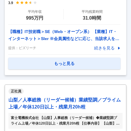
3.9
受発注業務、データ入力などを担当。 ■社外向け業務 営業が
平均年収
平均残業時間
不在の際の問い合わせ対応や 来客時の応対など、 社
…
995万円
31.0時間
【職種】IT技術職＞SE（Web・オープン系） 【業種】IT・
インターネット＞SIer ※会員属性などに応じ、当該求人をビ
ズリーチ上で閲覧された際に内容が異なる場合があります
続きを見る
提供：
ビズリーチ
【配属組織名】 ＩＴデジタル統括本部 グローバルソリュー
ション第２本部ワークスペースソリューション部 【配属組織
もっと見る
について（概要・ミッション）】 ITデジタル統括本部は、日
立グループ30万人以上のユーザに対しITソリューションの開
発と提供を通じて、日立グループの成長を支えています。 そ
の中でもワークスペースソリューション部は、日立グループ
正社員
のグローバル戦略の推進に活用するコラボレーション/コミュ
山梨／人事総務（リーダー候補）業績堅調／プライム
ニケーション基盤のサービス企画
…
上場／年休120日以上・残業月20h程
富士電機株式会社 【山梨】人事総務（リーダー候補）◆業績堅調プ
ライム上場／年休120日以上・残業月20h程 【仕事内容】 【山梨】人
事総務（リーダー候補）◆業績堅調プライム上場／年休120日以上・