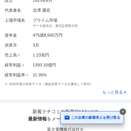
設立
1923年8月
代表者名
北澤 通宏
上場市場名
プライム市場
データ提供元：
東京証券取引所
資本金
475億8,600万円
決算月
3
月
売上高
1.23兆円
※
経常利益
1393.10億円
※
経常利益率
11.35%
※
※
2026
年度の決算データ（連結決算データを優先して表示）
もっと見る
新着クチコミや新着Q&Aなどの
この企業の新着求人を受け取る
最新情報
をメールで受け取れます！
富士電機株式会社
を