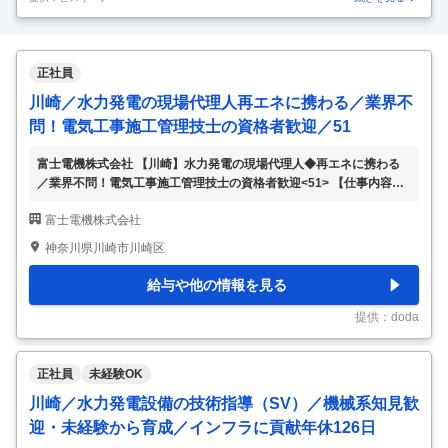
正社員
川崎／水力発電の現場代理人再エネに携わる／業界不
問！電気工事施工管理技士の資格者歓迎／51
富士電機株式会社 【川崎】水力発電の現場代理人◆再エネに携わる
／業界不問！電気工事施工管理技士の資格者歓迎<51> 【仕事内容】
【川崎】水力発電の現場代理人◆再エネに携わる／業界不問！電気工
富士電機株式会社
事施工管理技士の資格者歓迎<51> 【具体的な仕事内容】 ～社会貢献
性が高い“再エネ”に携わる／水力発電システムの現場管理※長期出張
神奈川県川崎市川崎区
あり／資格を活かし50代・60代活躍～ ■業務内容： 水力プラントの
現場代理人（安全管理、現場管理、書類提出など）をお任せいたしま
給与や他の情報を見る
す。 ＜業務詳細＞ ・水力発電設備据付工事，試験調整時における現
場管理 ・現地出張業務が主体（6～8ヶ月程度／年） ■ポジションの
提供：doda
特徴： ・出張日
…
正社員
未経験OK
川崎／水力発電設備の技術指導（SV）／機械系知見歓
迎・未経験から育成／インフラに貢献年休126日