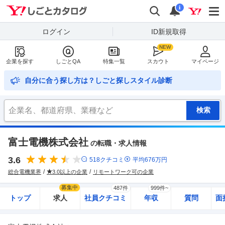
Yahoo!しごとカタログ
検索
通知
i
ログイン
ID新規取得
企業を探す
しごとQA
特集一覧
スカウト
マイページ
自分に合う探し方は？しごと探しスタイル診断
富士電機株式会社
の転職・求人情報
3.6
518
クチコミ
平均
676
万円
総合電機業界
3.0以上の企業
リモートワーク可の企業
募集中
487件
999件~
トップ
求人
社員クチコミ
年収
質問
面