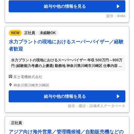
制も充実】 ■業務内容 インダストリー事業およびエネルギー事業にお
給与や他の情報を見る
けるルール形成戦略の立案（GX、DX、SX関連）を担当していただき
ます。各事業部や省庁、コンソーシアムなどの関係機関と連携しなが
提供：doda
ら、業界のルール形成や
…
NEW
正社員
未経験OK
水力プラントの現地におけるスーパーバイザー／経験
者歓迎
水力プラントの現地におけるスーパーバイザー 年収 500万円～900万
円 (経験能力考慮の上優遇) 勤務地 神奈川県川崎市川崎区 仕事内容 ■
水力プラントの現地指導員（SV）として下記業務を担当していただ
富士電機株式会社
きます。 ・現地組立作業および工事業者への作業指導（分解・組立
における技術指導，工程管理，品質管理，コスト管理等） ・現地出
神奈川県川崎市川崎区
張業務が主体（6～8ヶ月程度／年） 【魅力】 ■エネルギーと環境技
術を革新することで、発電・社会インフラや産業インフラ分野に大き
給与や他の情報を見る
く貢献するグローバル企業。 ■行動特性評価制度、自己啓発・リフレ
ッシュ支援制度、選択定年延長制度等の多様な福利厚生で社員をサポ
提供：建設・設備求人データベース
ート。 【働き方の
…
正社員
アジア向け海外営業／管理職候補／自動販売機などの