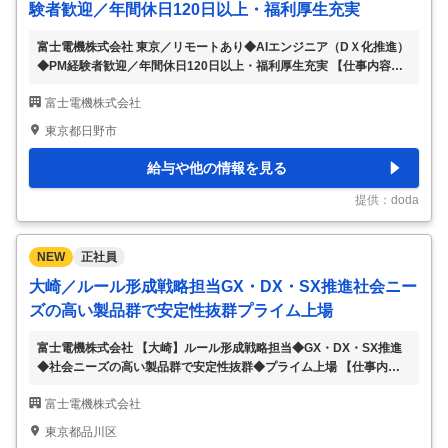
験者歓迎／年間休日120日以上・福利厚生充実
富士電機株式会社 東京／リモートあり◆AIエンジニア（DＸ化推進）
◆PM経験者歓迎／年間休日120日以上・福利厚生充実 【仕事内容】
東京／リモートあり◆AIエンジニア（DＸ化推進）◆PM経験者歓迎
富士電機株式会社
／年間休日120日以上・福利厚生充実 【具体的な仕事内容】 ～スマ
ートファクトリー実現に向けたDX推進PJT／創業100年を迎えた売上
東京都日野市
高1兆円規模の大手総合電機メーカー／平均勤続年数20.4年／在宅勤
務制度あり～ ■業務概要 データサイエンティストまたはシステムエン
給与や他の情報を見る
ジニアとして、業務効率化・製造品質改善・エネルギーの効率運用を
目的とするシステムの開発、顧客開拓活動の支援、データ解析業務を
提供：doda
お任せします
…
NEW
正社員
大崎／ルール形成戦略担当GX・DX・SX推進社会ニー
ズの高い製品群で安定性抜群プライム上場
富士電機株式会社 【大崎】ルール形成戦略担当◆GX・DX・SX推進
◆社会ニーズの高い製品群で安定性抜群◆プライム上場 【仕事内
容】 【大崎】ルール形成戦略担当◆GX・DX・SX推進◆社会ニーズ
富士電機株式会社
の高い製品群で安定性抜群◆プライム上場 【具体的な仕事内容】
【オープン／クローズ戦略などの経験をお持ちの方へ／富士電機グル
東京都品川区
ープ企業／年間休日126日／平均勤続年数20.4年／福利厚生や研修体