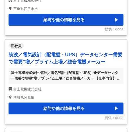
富士電機株式会社
20日以上・自販機の国内トップクラスシェア 【具体的な仕事内容】
～SIer出身者も歓迎！残業月20H程度／東証プライム上場の大手総合
三重県四日市市
電機メーカー／自動販売機の国内トップクラスシェア～ ■業務概要：
食品流通事業部におけるDX化をソフトウェア開発エンジニアとし
給与や他の情報を見る
て、推進していく役割を担います。 主に自販機DXに携わり、自社開
発の双方通信機やDX応用サービス等を用いて顧客の業務効率化や売
提供：doda
上拡大に貢献します。
…
正社員
筑波／電気設計（配電盤・UPS）データセンター需要
で需要“増／プライム上場／総合電機メーカー
富士電機株式会社 筑波／電気設計（配電盤・UPS）◆データセンタ
ー需要で需要“増／プライム上場／総合電機メーカー 【仕事内容】 筑
波／電気設計（配電盤・UPS）◆データセンター需要で需要“増／プ
富士電機株式会社
ライム上場／総合電機メーカー 【具体的な仕事内容】 ～積極採用！
社会インフラを支える製品の機械設計＜自身のアイデアや工夫が製品
茨城県阿見町
に反映＞売上高1兆規模！業績堅調に推移◎独身寮･社宅制度あり～
◆業務内容 配電盤、制御盤、UPSを扱う、筑波工場にて電気設計を
給与や他の情報を見る
お任せします 下記業務より、本人の希望や適性、経験により担当業
務を検討していきます。 ＜業務詳細＞ ・シーケンス図･製作仕様の取
提供：doda
り纏め ・受注品設計 ・
…