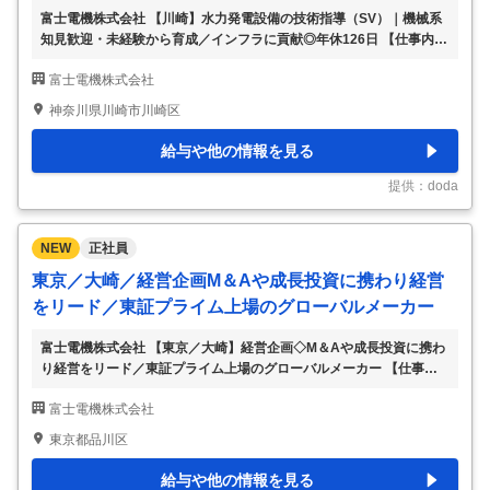
富士電機株式会社 【川崎】水力発電設備の技術指導（SV）｜機械系
知見歓迎・未経験から育成／インフラに貢献◎年休126日 【仕事内
容】 【川崎】水力発電設備の技術指導（SV）｜機械系知見歓迎・未
富士電機株式会社
経験から育成／インフラに貢献◎年休126日 【具体的な仕事内容】
～第二新卒歓迎／機械系知識でOK◎OJTでしっかりフォロー／未経
神奈川県川崎市川崎区
験から再生可能エネルギーに携わる◎スケールが大きく・社会貢献性
が高い／出張手当など福利厚生充実～ 水力プラントの現地指導員（S
給与や他の情報を見る
V）をお任せします。機械図面をもとに、水力プラントの“完成”を現
地でリードする仕事です。 未経験の方も、OJTのもとで段階的に技術
提供：doda
を習得できます。 若い
…
NEW
正社員
東京／大崎／経営企画M＆Aや成長投資に携わり経営
をリード／東証プライム上場のグローバルメーカー
富士電機株式会社 【東京／大崎】経営企画◇M＆Aや成長投資に携わ
り経営をリード／東証プライム上場のグローバルメーカー 【仕事内
容】 【東京／大崎】経営企画◇M＆Aや成長投資に携わり経営をリー
富士電機株式会社
ド／東証プライム上場のグローバルメーカー 【具体的な仕事内容】
～社会ニーズの高い製品群で安定性抜群◎年休126日・福利厚生や研
東京都品川区
修体制も充実！5大重電メーカーの一角～ ■業務内容： 当社経営企画
部にて、中長期的な事業成長を見据えたM&A等の成長投資に携わる
給与や他の情報を見る