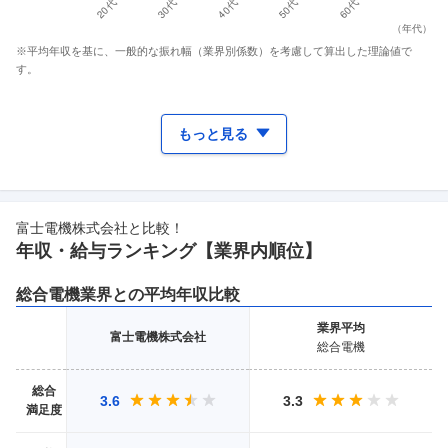
（
年代
）
※平均年収を基に、一般的な振れ幅（業界別係数）を考慮して算出した理論値で
す。
もっと見る
富士電機株式会社
と比較！
年収・給与ランキング【業界
内順位】
総合電機
業界との平均年収比較
業界
平均
富士電機株式会社
総合電機
総合
3.6
3.3
満足度