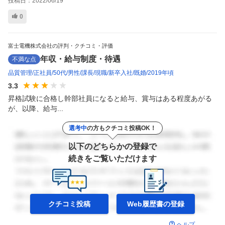
投稿日：
2022/06/19
0
富士電機株式会社の評判・クチコミ・評価
年収・給与制度・待遇
不満な点
品質管理
正社員
50代
男性
課長
現職
新卒入社
既婚
2019年頃
3.3
昇格試験に合格し幹部社員になると給与、賞与はある程度あがる
が、以降、給与...
選考中
の方もクチコミ投稿OK！
以下のどちらかの登録で
続きをご覧いただけます
クチコミ投稿
Web履歴書の
登録
ヘルプ