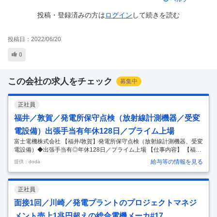
投稿・登録済みの方は
ログイン
して
続きを読む
投稿日：
2022/06/20
0
この会社の求人をチェック
募集中
正社員
福井／敦賀／発電所保守点検（放射線計測機器／受変
電設備）出張手当有年休128日／プライム上場
富士電機株式会社 【福井/敦賀】発電所保守点検（放射線計測機器、受変
電設備）◆出張手当有◎年休128日／プライム上場 【仕事内容】 【福井/
敦賀】発電所保守点検（放射線計測機器、受変電設備）◆出張手当有◎
給与等の情報を見る
提供：doda
年休128日／プライム上場 【具体的な仕事内容】 ＜UIターン歓迎！転居
費用サポート有＞出張時の移動も残業に含む／連続で過去最高益を更新
中！売上高1兆規模の優良企業／独身寮・社宅制度有 ■業務内容： 放射
正社員
線計測機器およびシステムの現地保守業務(定期点検)をお任せします。
原子力発電所他、原子力施設において、既納設備(放射線管理設備)の定
面接1回／川崎／発電プラントのプロジェクトマネジ
期点検業務を担います。 ※出張手当や宿泊手当など手当も充実
…
メント売上1兆円超えの総合電機メーカ#17