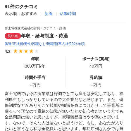
91
件のクチコミ
表示順：
おすすめ
新着
活動時期
富士電機株式会社の評判・クチコミ・評価
年収・給与制度・待遇
良い点
製造
正社員
男性
役職なし
現職
新卒入社
2024年頃
4.2
年収
ボーナス(賞与)
300
万円/年
40
万円
時間外手当
昇給額
--
万円
--
万円
富士電機では今の所業績は好調でとても雇用は安定しており、福
利厚生もしっかりしているので大企業だなと感じます。また、研
修制度などがありそこで技能や知識を身につけたりして事業所に
戻るって形なので電気の知識が無いだとか初心者だという方でも
全然問題は無いと思いますが、就職難易度はやや高いと思いま
す。なので、そんな人は居ないと思うけど、もし、あなたが入り
たいと言うなら私は全然良いと思います。年功序列なんかでは無