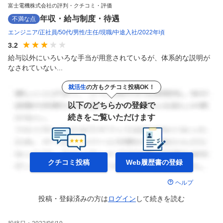
富士電機株式会社の評判・クチコミ・評価
年収・給与制度・待遇
不満な点
エンジニア
正社員
50代
男性
主任
現職
中途入社
2022年頃
3.2
給与以外にいろいろな手当が用意されているが、体系的な説明が
なされていない...
就活生
の方もクチコミ投稿OK！
以下のどちらかの登録で
続きをご覧いただけます
クチコミ投稿
Web履歴書の
登録
ヘルプ
投稿・登録済みの方は
ログイン
して
続きを読む