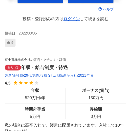
ヘルプ
投稿・登録済みの方は
ログイン
して
続きを読む
投稿日：
2022/03/05
9
富士電機株式会社の評判・クチコミ・評価
年収・給与制度・待遇
良い点
製造
正社員
20代
男性
役職なし
現職
新卒入社
2021年頃
4.3
年収
ボーナス(賞与)
520
万円/年
130
万円
時間外手当
昇給額
5
万円
3
万円
私の場合は高卒入社で、製造に配属されています。入社して10年