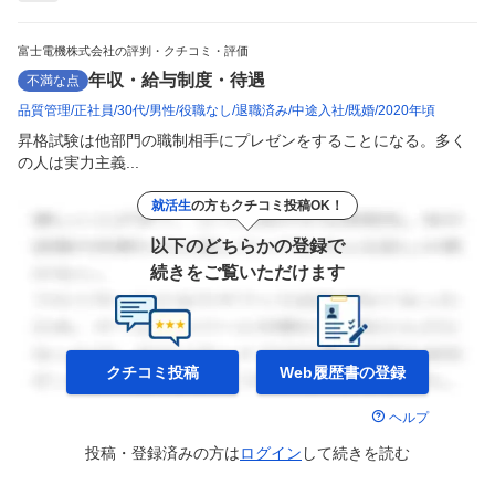
富士電機株式会社の評判・クチコミ・評価
年収・給与制度・待遇
不満な点
品質管理
正社員
30代
男性
役職なし
退職済み
中途入社
既婚
2020年頃
昇格試験は他部門の職制相手にプレゼンをすることになる。多く
の人は実力主義...
就活生
の方もクチコミ投稿OK！
以下のどちらかの登録で
続きをご覧いただけます
クチコミ投稿
Web履歴書の
登録
ヘルプ
投稿・登録済みの方は
ログイン
して
続きを読む