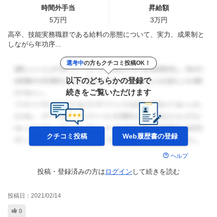
時間外手当
昇給額
5
万円
3
万円
高卒、技能実務職群である給料の形態について、実力、成果制と
しながら年功序...
選考中
の方もクチコミ投稿OK！
以下のどちらかの登録で
続きをご覧いただけます
クチコミ投稿
Web履歴書の
登録
ヘルプ
投稿・登録済みの方は
ログイン
して
続きを読む
投稿日：
2021/02/14
0