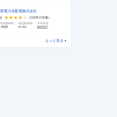
関西電力送配電株式会社
.3
（
228
件の評価）
均残業時間
有給取得率
平均年収
.7
時間
97.4
%
803
万円
もっと見る