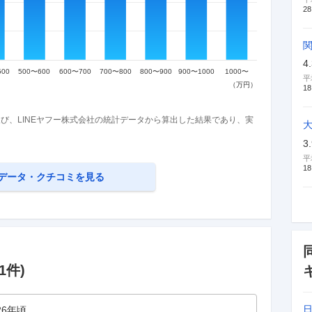
28
4
平
18
び、LINEヤフー株式会社の統計データから算出した結果であり、実
3
平
18
データ・クチコミを見る
1
件)
26年頃