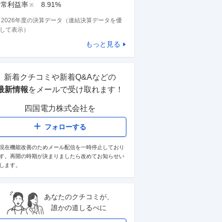
経常利益率
8.91%
※
※
2026
年度の決算データ（連結決算データを優
して表示）
もっと見る
新着クチコミや新着Q&Aなどの
最新情報
をメールで受け取れます！
四国電力株式会社
を
フォローする
現在機能改善のためメール配信を一時停止しており
す。再開の時期が決まりましたら改めてお知らせい
します。
あなたのクチコミが、
誰かの道しるべに