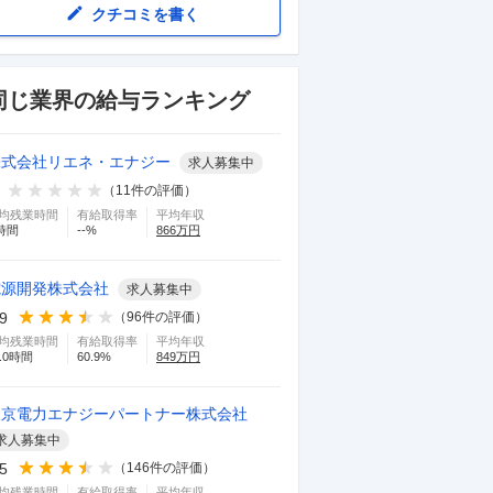
クチコミを書く
同じ業界の給与ランキング
株式会社リエネ・エナジー
求人募集中
（
11
件の評価）
均残業時間
有給取得率
平均年収
時間
--
%
866
万円
電源開発株式会社
求人募集中
.9
（
96
件の評価）
均残業時間
有給取得率
平均年収
.0
時間
60.9
%
849
万円
東京電力エナジーパートナー株式会社
求人募集中
.5
（
146
件の評価）
均残業時間
有給取得率
平均年収