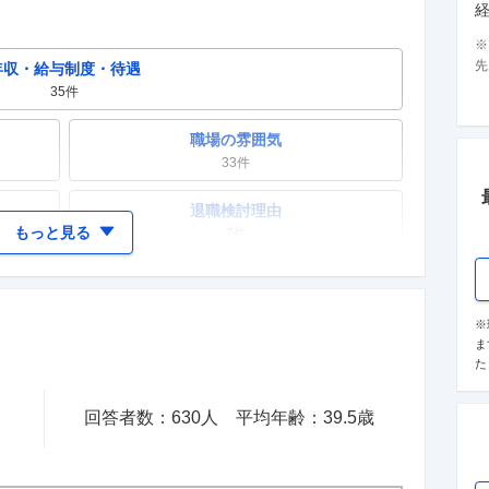
先
年収・給与制度・待遇
35
件
職場の雰囲気
33
件
退職検討理由
もっと見る
7
件
女性の活躍・働きやすさ
9
件
※
ま
テレワーク・リモートワーク
た
7
件
回答者数：
630
人
平均年齢：
39.5
歳
入社理由・入社後ギャップ
10
件