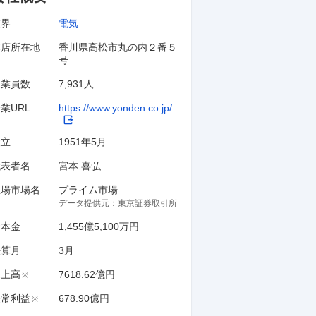
業界
電気
本店所在地
香川県高松市丸の内２番５
号
従業員数
7,931人
業URL
https://www.yonden.co.jp/
設立
1951年5月
代表者名
宮本 喜弘
上場市場名
プライム市場
データ提供元：
東京証券取引所
資本金
1,455億5,100万円
決算月
3
月
売上高
7618.62億円
※
経常利益
678.90億円
※