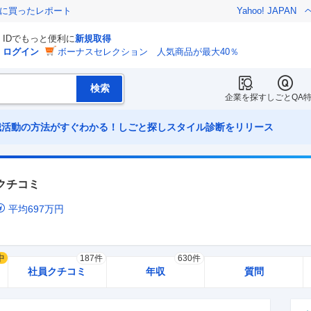
際に買ったレポート
Yahoo! JAPAN
IDでもっと便利に
新規取得
ログイン
ボーナスセレクション 人気商品が最大40％
企業を探す
しごとQA
職活動の方法がすぐわかる！しごと探しスタイル診断をリリース
クチコミ
平均
697
万円
中
187件
630件
社員クチコミ
年収
質問