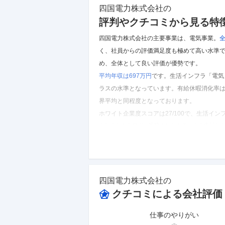
四国電力株式会社
の
評判やクチコミから見る特
四国電力株式会社の主要事業は、電気事業。
全
く、社員からの評価満足度も極めて高い水準
め、全体として良い評価が優勢です。
平均年収は697万円
です。
生活インフラ「電気
ラスの水準となっています。
有給休暇消化率は5
界平均と同程度となっております。
ホワイト企業度スコアは27/100で、生活イ
※しごとカタログに投稿されたクチコミを集計し
四国電力株式会社
のクチコミを見る
四国電力株式会社
の
クチコミによる会社評価
仕事のやりがい