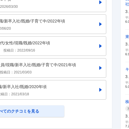
2026/03/30
3
平
職/新卒入社/既婚/子育て中/2022年頃
6.
2/06/20
/女性/現職/既婚/2022年頃
3
さ
投稿日：
2022/09/16
平
6.
員/現職/新卒入社/既婚/子育て中/2021年頃
キ
投稿日：
2021/03/03
3
平
職/新卒入社/既婚/2020年頃
5.
投稿日：
2021/03/18
べてのクチコミを見る
3
平
7.