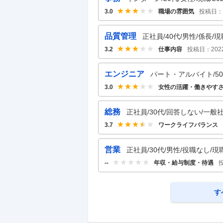
職場の雰囲気
投稿日：
3.0
品質管理
正社員/40代/男性/係長/現
仕事内容
投稿日：
202
3.2
エンジニア
パート・アルバイト/50代
女性の活躍・働きやす
3.0
総務
正社員/30代/回答しない/一般社
ワークライフバランス
3.7
営業
正社員/30代/男性/役職なし/現
年収・給与制度・待遇
--
す