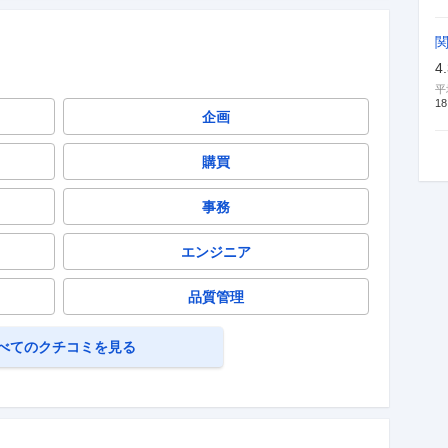
4
平
18
企画
購買
事務
エンジニア
品質管理
べてのクチコミを見る