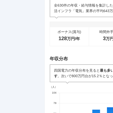
企業の選考に関するクチコミ
全630件の年収・給与情報を集計し
活インフラ「電気」業界の平均643
中途採用面接・選考
0件
ボーナス(賞与)
時間外
128
3
万円/年
万
年収分布
四国電力の年収分布を見ると
最も多い
す
。次いで800万円台が15.2％とな