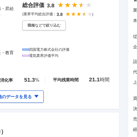
総合評価
3.8
与・昇給
(業界平均総合評価：
3.8
)
職種などで絞り込む
企
四国電力株式会社
の評価
長・教育
電気
業界評価平均
21.1
51.3
時間
%
平均残業時間
消化率
他のデータを見る
件）