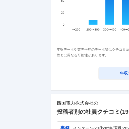
年収データや業界平均のデータ等はクチコミ及
際とは異なる可能性があります。
年収
四国電力株式会社
の
投稿者別の社員クチコミ(
19
事務
インターン/20代/女性/現職/20