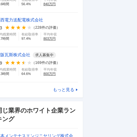
.6
時間
56.4
%
840
万円
関西電力送配電株式会社
.3
（
228
件の評価）
均残業時間
有給取得率
平均年収
.7
時間
97.4
%
803
万円
大阪瓦斯株式会社
求人募集中
.9
（
169
件の評価）
均残業時間
有給取得率
平均年収
.3
時間
64.6
%
800
万円
もっと見る
同じ業界のホワイト企業ラン
キング
日本メンテナスエンジニヤリング株式会