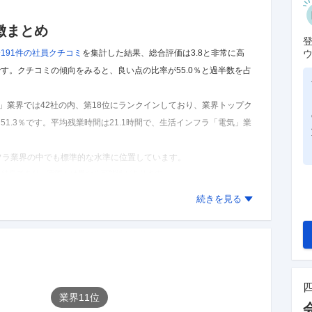
徴まとめ
191件の
社員クチコミ
を集計した結果、
総合評価は3.8と非常に高
です。
クチコミの傾向をみると、良い点の比率が55.0％と過半数を占
」業界では42社の内、第18位にランクインしており、業界トップク
1.3％です。
平均残業時間は21.1時間で、生活インフラ「電気」業
ンフラ業界の中でも標準的な水準に位置しています。
た結果であり、実際とは異なる可能性があります。
続きを見る
業界
11
位