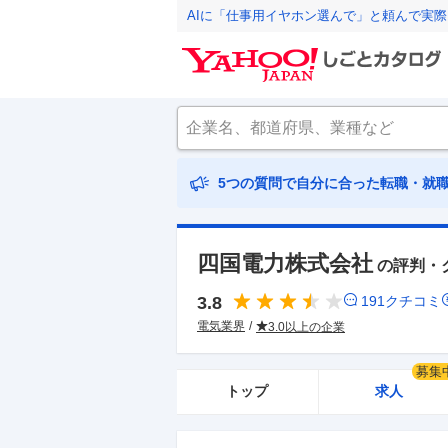
AIに「仕事用イヤホン選んで」と頼んで実
5つの質問で自分に合った転職・就
四国電力株式会社
の評判・
3.8
191
クチコミ
電気業界
3.0以上の企業
募集
トップ
求人