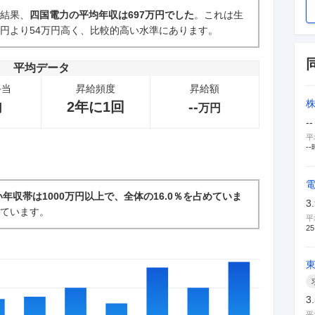
た結果、
四国電力の平均年収は697万円でした
。これは生
万円より54万円高く、比較的高い水準にあります。
新卒採用面接・選考
2
件
平均データ
手当
昇給頻度
昇給額
2年に1回
--
円
万円
--
平
--
年収帯は1000万円以上で、全体の16.0％を占めていま
3
っています。
平
25
3
平