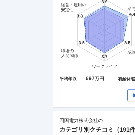
経営・雇用の
給
安定性
職場の
成
人間関係
ワークライフ
697
万円
平均年収
有給休暇
四国電力株式会社
の
カテゴリ別クチコミ（
191