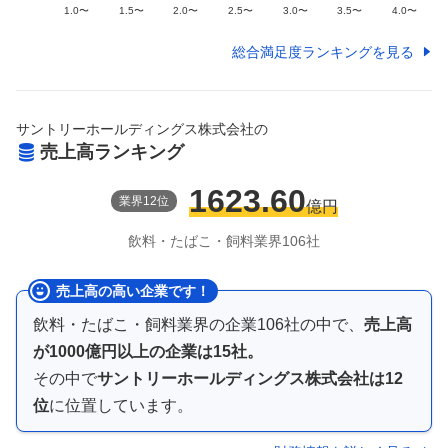
総合満足度ランキングを見る
サントリーホールディングス株式会社
の
売上高ランキング
1623.60
業界
12
位
億円
飲料・たばこ・飼料
業界
106
社
売上高の高い企業です！
飲料・たばこ・飼料業界
の企業
106
社の中で、
売上高
が
1000億円以上
の企業は
15
社。
その中で
サントリーホールディングス株式会社
は
12
位
に位置しています。