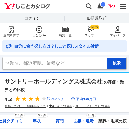
Yahoo!しごとカタログ
検索
通知
i
ログイン
ID新規取得
企業を探す
しごとQA
特集一覧
スカウト
マイページ
自分に合う探し方は？しごと探しスタイル診断
サントリーホールディングス株式会社
の評価・業
界との比較
4.3
308
クチコミ
平均
938
万円
飲料・たばこ・飼料業界上位
4.0以上の企業
リモートワーク可の企業
293件
306件
15件
社員クチコミ
年収
質問
面接・選考
業界・地域比較