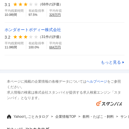
3.1
（
68
件の評価）
平均残業時間
有給取得率
平均年収
10.0
時間
97.5
%
329
万円
ホンダオートボディー株式会社
3.2
（
31
件の評価）
平均残業時間
有給取得率
平均年収
11.0
時間
100.0
%
664
万円
もっと見る
本ページに掲載の企業情報の各種データについては
ヘルプページ
をご参照
ください。
求人情報の検索は株式会社スタンバイが提供する求人検索エンジン「スタ
ンバイ」となります。
Yahoo!しごとカタログ
企業情報TOP
飲料・たばこ・飼料
サン