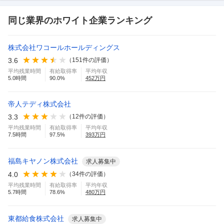
同じ業界のホワイト企業ランキング
株式会社ワコールホールディングス
3.6
（
151
件の評価）
平均残業時間
有給取得率
平均年収
5.0
時間
90.0
%
452
万円
帝人テディ株式会社
3.3
（
12
件の評価）
平均残業時間
有給取得率
平均年収
7.5
時間
97.5
%
393
万円
福島キヤノン株式会社
求人募集中
4.0
（
34
件の評価）
平均残業時間
有給取得率
平均年収
5.7
時間
78.6
%
480
万円
東都給食株式会社
求人募集中