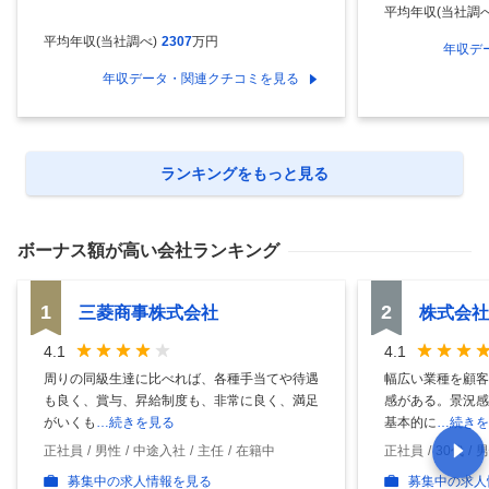
平均年収(当社調べ
平均年収(当社調べ)
2307
万円
年収デ
年収データ・関連クチコミを見る
ランキングをもっと見る
ボーナス額
が高い会社ランキング
1
2
三菱商事株式会社
株式会社
4.1
4.1
周りの同級生達に比べれば、各種手当てや待遇
幅広い業種を顧客
も良く、賞与、昇給制度も、非常に良く、満足
感がある。景況感
がいくも
…続きを見る
基本的に
…続きを
正社員
男性
中途入社
主任
在籍中
正社員
30代
男
募集中の求人情報を見る
募集中の求人