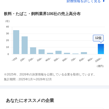
財務情報を詳しく見る
飲料・たばこ・飼料業界
106社
の売上高分布
12位
※
2025
年、
2026
年の決算情報を公開している企業を取得しています。
集計期間：
2025
年
1
月〜
2026
年
12
月
あなたにオススメの企業