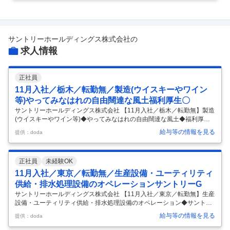
サントリーホールディングス株式会社
の
求人情報
正社員
11月入社／栃木／転勤無／製造(ウイスキーやワイン
等)やってみなはれの自由闊達な風土福利厚生〇
サントリーホールディングス株式会社 【11月入社／栃木／転勤無】製造
(ウイスキーやワイン等)◆やってみなはれの自由闊達な風土◆福利厚生
〇 【仕事内容】 【11月入社／栃木／転勤無】製造(ウイスキーやワイン
給与等の情報を見る
提供：doda
等)◆やってみなはれの自由闊達な風土◆福利厚生〇 【具体的な仕事内
容】 【26年11月入社～業界最大手のサントリーグループで長期的なキ
ャリアが築ける～住宅補助有・福利厚生充実「やってみなはれ」の精神
正社員
未経験OK
が根付いている、自由闊達な企業風土／「強いものづくり現場」の実現
を共に目指していく新たなメンバーを募集中】 ■業務内容 ウイスキー・
11月入社／東京／転勤無／生産設備・ユーティリティ
RTD（缶チューハイ）・リキュール・ワインの製造業務に従事いただき
供給・排水処理設備のオペレーションサントリーG
…
サントリーホールディングス株式会社 【11月入社／東京／転勤無】生産
設備・ユーティリティ供給・排水処理設備のオペレーション◆サントリ
ーG 【仕事内容】 【11月入社／東京／転勤無】生産設備・ユーティリテ
給与等の情報を見る
提供：doda
ィ供給・排水処理設備のオペレーション◆サントリーG 【具体的な仕事
内容】 【安定したサントリーGでキャリアを形成できる／ビールが好き