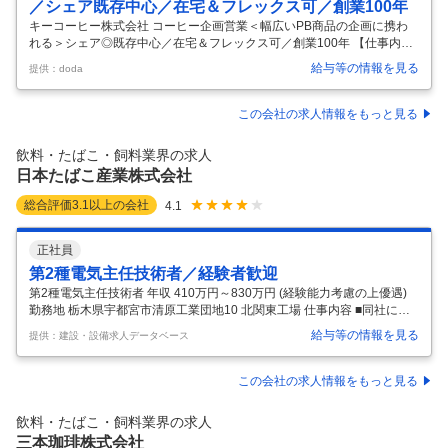
／シェア既存中心／在宅＆フレックス可／創業100年
キーコーヒー株式会社 コーヒー企画営業＜幅広いPB商品の企画に携わ
れる＞シェア◎既存中心／在宅＆フレックス可／創業100年 【仕事内
容】 コーヒー企画営業＜幅広いPB商品の企画に携われる＞シェア◎既
給与等の情報を見る
提供：doda
存中心／在宅＆フレックス可／創業100年 【具体的な仕事内容】 【コー
ヒー好き歓迎！／コーヒーを原料とする飲料の企画営業！／創業100周
年／日本を代表する総合コーヒーメーカー／年間休日120日以上／月残
この会社の求人情報をもっと見る
業20ｈ／リモートワーク・フレックス有／安定した環境で長期就業可能
◎】 ■業務内容： 飲食店やオフィスコーヒー等の業務用コーヒーまた
飲料・たばこ・飼料業界の求人
は、飲料メーカーへの工業用コーヒーの企画営業をお任せいたします。
日本たばこ産業株式会社
■
…
総合評価
3.1
以上の会社
4.1
正社員
第2種電気主任技術者／経験者歓迎
第2種電気主任技術者 年収 410万円～830万円 (経験能力考慮の上優遇)
勤務地 栃木県宇都宮市清原工業団地10 北関東工場 仕事内容 ■同社にて
下記の業務を担当していただきます。 【具体的には】 ・高圧電気設備、
給与等の情報を見る
提供：建設・設備求人データベース
ユーティリティ設備の予防保全、メンテナンス等の計画立案と推進 ・法
令等に定める各種保安規定や管理標準等の改定 ・保安要員（工場及び構
内保全会社）への運転・保全管理の指導・支援・育成 ・エネルギー管理
この会社の求人情報をもっと見る
（運転管理、省エネ企画、コスト管理）の施策立案・実行 ■働き方 ・日
勤、土日休み※夜勤はございません。 ・土日に関しては、設備改修のた
飲料・たばこ・飼料業界の求人
めの工事立会で出勤していただくことはございますが、
…
三本珈琲株式会社