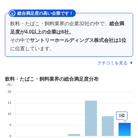
総合満足度の高い企業です！
飲料・たばこ・飼料業界
の企業
32
社の中で、
総合満
足度が
4.0以上の
企業は
6
社。
その中で
サントリーホールディングス株式会社
は
1
位
に位置しています。
クチコミを見る
飲料・たばこ・飼料業界
の総合満足度分布
1位