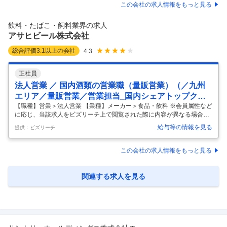
事業展開／充実した福利厚生でワークライフバランスが叶う環境】 ■募
この会社の求人情報をもっと見る
集背景 キリングループでは酒類・飲料といった食領域のさらなる成長に
向けて生産部門の採用を強化しています。 キリンビールのパッケージン
飲料・たばこ・飼料業界の求人
グ部門の技術職として、パッケージング工程の安定稼働や品質改善、新
アサヒビール株式会社
規
…
総合評価
3.1
以上の会社
4.3
正社員
法人営業 ／ 国内酒類の営業職（量販営業）（／九州
エリア／量販営業／営業担当_国内シェアトップクラ
スの総合酒類メーカー）
【職種】営業＞法人営業 【業種】メーカー＞食品・飲料 ※会員属性など
に応じ、当該求人をビズリーチ上で閲覧された際に内容が異なる場合が
あります ■職務内容 【業務内容】 総合職採用にて、国内酒類の量販営業
給与等の情報を見る
提供：ビズリーチ
としてご活躍いただきたいと考えております。 配属は適性を判断して最
終決定致しますが、具体的には下記となります。 ・量販営業 大手スーパ
ーなどの量販店本部バイヤーや店舗担当者に対し、売上動向や消費者ト
この会社の求人情報をもっと見る
レンドに合わせ、当社酒類商品や売り場・キャンペーンの提案などを行
い、売り場全体の売上利益の向上を図ります。 【業務を行うにあたって
のサポート】 単に商品を提案するだけでなく、潜在的な課題にまで踏み
関連する求人を見る
込ん
…