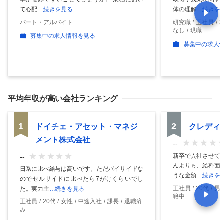
て心配
…続きを見る
体の理解
…続きを
パート・アルバイト
研究職
正社員
なし
現職
募集中の求人情報を見る
募集中の求人
平均年収
が高い会社ランキング
1
2
ドイチェ・アセット・マネジ
クレディ
メント株式会社
--
新卒で入社させて
--
んよりも、給料面
日系に比べ給与は高いです。ただバイサイドな
うな金額
…続きを
のでセルサイドに比べたら7がけくらいでし
正社員
20代
男
た。実力主
…続きを見る
籍中
正社員
20代
女性
中途入社
課長
退職済
み