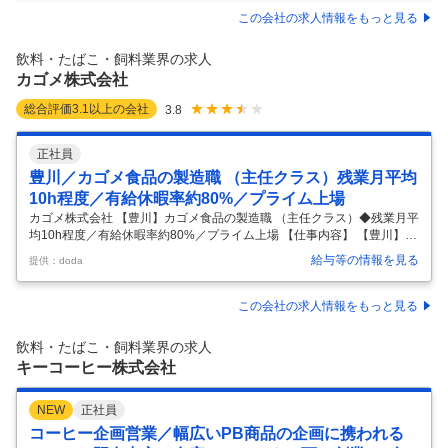
K・福利厚生も充実＞＜働き方＆経営基盤◎＞ ～品質第一と顧客視点を
この会社の求人情報をもっと見る
重視し、社員の心身の健康も支える会社～ ■業務内容： 食品・飲料・冷
凍などの食品に含まれる微生物に関して、微生物安全性を確保するため
飲料・たばこ・飼料業界の求人
の分析・評価業務をお任せします。 ■業務詳細： ◎ミッション ・同
…
カゴメ株式会社
総合評価
3.1
以上の会社
3.8
正社員
豊川／カゴメ食品の製造職 （主任クラス）残業月平均
10h程度／有給休暇率約80%／プライム上場
カゴメ株式会社 【豊川】カゴメ食品の製造職 （主任クラス）◆残業月平
均10h程度／有給休暇率約80%／プライム上場 【仕事内容】 【豊川】カ
ゴメ食品の製造職 （主任クラス）◆残業月平均10h程度／有給休暇率約
給与等の情報を見る
提供：doda
80%／プライム上場 【具体的な仕事内容】 ～国内で唯一「カゴメケチ
ャップ」を製造する中核工場で活躍！／主任候補として改善推進やメン
バー育成を担うポジション／創業120年超の歴史を持つ食品メーカー～
この会社の求人情報をもっと見る
■業務内容： 当社が製造する「カゴメケチャップ」の製造ラインをメイ
ンに、製造ラインの保守および製造管理・係長補佐・生産効率・品質改
飲料・たばこ・飼料業界の求人
善業務を担当いただきます。 自ら進捗管理を行うだけでなく、メン
…
キーコーヒー株式会社
NEW
正社員
コーヒー企画営業／幅広いPB商品の企画に携われる