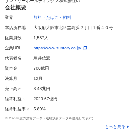
サントリーホールディングス株式会社
の
会社概要
業界
飲料・たばこ・飼料
本店所在地
大阪府大阪市北区堂島浜２丁目１番４０号
従業員数
1,557人
企業URL
https://www.suntory.co.jp/
代表者名
鳥井信宏
資本金
700億円
決算月
12
月
売上高
3.43兆円
※
経常利益
2020.67億円
※
経常利益率
5.89%
※
※
2025
年度の決算データ（連結決算データを優先して表示）
もっと見る