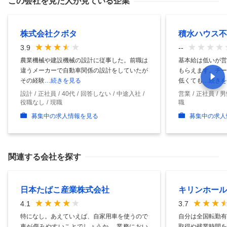
この会社を見た人が見ている企業
株式会社クボタ
積水ハウス不
3.9
--
農業機械や建設機械の設計に従事した。前職は
基本給は低いが営
違うメーカーで自動車関係の設計をしていたが
もらえます。チー
その経験
…続きを見る
低くても
…続きを
設計
正社員
40代
回答しない
中途入社
営業
正社員
男
役職なし
現職
職
募集中の求人情報を見る
募集中の求人
関連する会社を探す
日本たばこ産業株式会社
キリンホール
4.1
3.7
特になし。あえていえば、自家用車を使うので
自分は全国転勤有
車が傷みやすいことでしょうか。 業務におい
取得や残業時間を