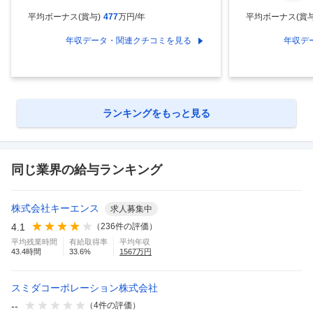
平均ボーナス(賞与)
477
万円/年
平均ボーナス(賞与
年収データ・関連クチコミを見る
年収デ
ランキングをもっと見る
同じ業界の給与ランキング
株式会社キーエンス
求人募集中
4.1
（
236
件の評価）
平均残業時間
有給取得率
平均年収
43.4
時間
33.6
%
1567
万円
スミダコーポレーション株式会社
--
（
4
件の評価）