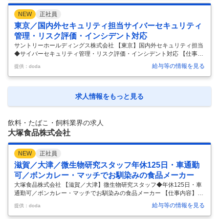
で、ビールづくりに興味がある方募集／26年11月入社～業界最大手のサ
NEW
正社員
ントリーグループで長期的なキャリアが築ける～住宅補助有・福利厚生
充実◎】 ■職務内容： ビール工場での生産設備・ユーティリティ供給・
東京／国内外セキュリティ担当サイバーセキュリティ
排水処理設備の管理、運用、設計、メンテナンス等をお任せします。 ・
管理・リスク評価・インシデント対応
…
サントリーホールディングス株式会社 【東京】国内外セキュリティ担当
◆サイバーセキュリティ管理・リスク評価・インシデント対応 【仕事内
容】 【東京】国内外セキュリティ担当◆サイバーセキュリティ管理・リ
給与等の情報を見る
提供：doda
スク評価・インシデント対応 【具体的な仕事内容】 【国内外グループ全
体のサイバーセキュリティを推進／変革期を楽しめる環境／多様な働き
方・キャリア形成が可能】 ■業務概要： 国内外のサントリーグループの
セキュリティ成熟度向上を目指したサイバーセキュリティ管理業務 ■業
求人情報をもっと見る
務内容（1）：セキュリティリスク評価と改善 ・脆弱性スキャンや攻撃
面の評価を通じてセキュリティリスクを把握し、グループ会社各組織に
是正活
…
飲料・たばこ・飼料業界の求人
大塚食品株式会社
NEW
正社員
滋賀／大津／微生物研究スタッフ年休125日・車通勤
可／ボンカレー・マッチでお馴染みの食品メーカー
大塚食品株式会社 【滋賀／大津】微生物研究スタッフ◆年休125日・車
通勤可／ボンカレー・マッチでお馴染みの食品メーカー 【仕事内容】
【滋賀／大津】微生物研究スタッフ◆年休125日・車通勤可／ボンカレ
給与等の情報を見る
提供：doda
ー・マッチでお馴染みの食品メーカー 【具体的な仕事内容】 ＜大塚グル
ープの食品メーカー＞＜年休125日・残業10Hほど＞＜マイカー通勤O