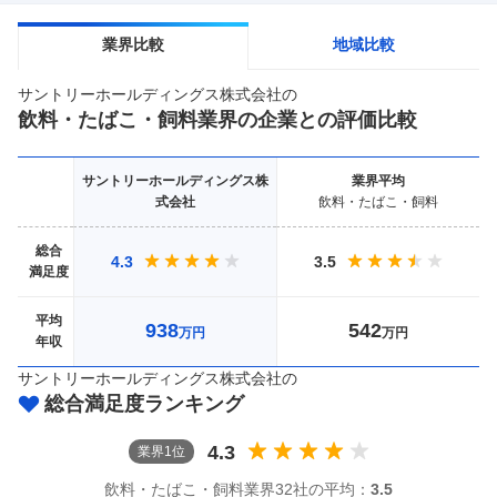
業界比較
地域比較
サントリーホールディングス株式会社
の
飲料・たばこ・飼料
業界の企業との評価比較
サントリーホールディングス株
業界
平均
式会社
飲料・たばこ・飼料
総合
4.3
3.5
満足度
平均
938
542
万円
万円
年収
サントリーホールディングス株式会社
の
総合満足度ランキング
4.3
業界
1
位
飲料・たばこ・飼料
業界
32社
の平均：
3.5