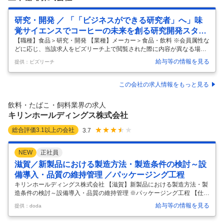
研究・開発 ／ 「「ビジネスができる研究者」へ」味
覚サイエンスでコーヒーの未来を創る研究開発スタッ
フ／次世代責任者候補
【職種】食品＞研究・開発 【業種】メーカー＞食品・飲料 ※会員属性な
どに応じ、当該求人をビズリーチ上で閲覧された際に内容が異なる場合
があります 私たちは、「ちょっとした幸せを、世界中のひとに届ける」
給与等の情報を見る
提供：ビズリーチ
というビジョンを掲げ、「一人ひとりを想い、コーヒーの力を探究す
る」ことをミッションとしています。 このミッションを達成するため、
本ポジションでは、あなたの科学的知見と探究心をもって、コーヒーの
この会社の求人情報をもっと見る
新たな価値創造を推進する【次世代の研究開発責任者候補】を募集しま
す。 ■ポジションのミッション 本ポジションは、コーヒーに関する新商
飲料・たばこ・飼料業界の求人
品開発から品質管理、データ分析までを一手に担う現責任者の後継者候
キリンホールディングス株式会社
補として、技術
…
総合評価
3.1
以上の会社
3.7
NEW
正社員
滋賀／新製品における製造方法・製造条件の検討～設
備導入・品質の維持管理 ／パッケージング工程
キリンホールディングス株式会社 【滋賀】新製品における製造方法・製
造条件の検討～設備導入・品質の維持管理 ※パッケージング工程 【仕事
内容】 【滋賀】新製品における製造方法・製造条件の検討～設備導入・
給与等の情報を見る
提供：doda
品質の維持管理 ※パッケージング工程 【具体的な仕事内容】 【プライ
ム上場／KIRINグループ／食から医・ヘルスサイエンス領域へ多角的に