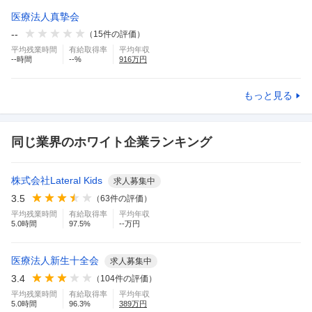
医療法人真摯会
--
（
15
件の評価）
平均残業時間
有給取得率
平均年収
--
時間
--
%
916
万円
もっと見る
同じ業界のホワイト企業ランキング
株式会社Lateral Kids
求人募集中
3.5
（
63
件の評価）
平均残業時間
有給取得率
平均年収
5.0
時間
97.5
%
--万円
医療法人新生十全会
求人募集中
3.4
（
104
件の評価）
平均残業時間
有給取得率
平均年収
5.0
時間
96.3
%
389
万円