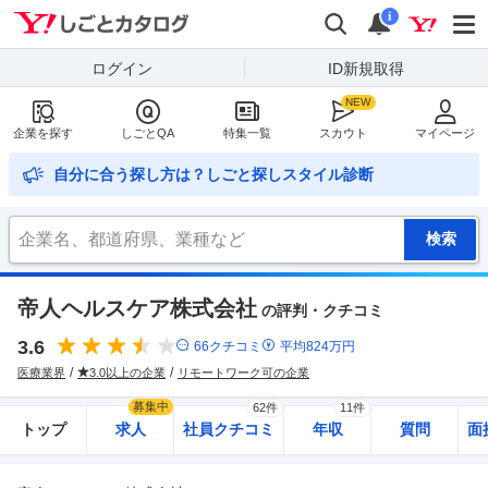
Yahoo!しごとカタログ
検索
通知
i
ログイン
ID新規取得
企業を探す
しごとQA
特集一覧
スカウト
マイページ
自分に合う探し方は？しごと探しスタイル診断
帝人ヘルスケア株式会社
の評判・クチコミ
3.6
66
クチコミ
平均
824
万円
医療業界
3.0以上の企業
リモートワーク可の企業
募集中
62件
11件
トップ
求人
社員クチコミ
年収
質問
面