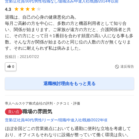
営業
正社員
30代
男性
役職なし
退職済み
中途入社
既婚
2014年以前
4.3
退職は、自己の心身の健康悪化の為。

毎月ご高齢の方を中心に、多数の方と機器利用者として知り合
い、関係が始まります。ご家族が遠方の方だと、介護関係者と共
に、その方にとって日々1番顔を合わす頻度の高い人になる事も多
数。そんな方が関係が始まるのと同じ位の人数の方が無くなりま
す。それに耐えられず私は病みました。
投稿日：
2021/07/22
0
違反報告
退職検討理由
をもっと見る
帝人ヘルスケア株式会社の評判・クチコミ・評価
職場の雰囲気
良い点
営業
正社員
40代
男性
リーダー
現職
中途入社
既婚
2022年頃
ほぼ全国どこの営業拠点においても通勤に便利な立地を考慮して
おり、オフィスもそれなりに設備が整っていて働く環境は良い。