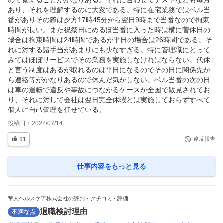
あり、それを理解するのに大変である。特に在宅業務ではベル当
番がありその際は夕方17時45分から翌日9時まで当番なので拘束
時間が長い。また祝祭日にめるぽ当番に入った時は横に菅休日の
場合は拘束時間は24時間であるが平日の場合は26時間である。そ
れに対する諸手当があまりにも少なすぎる。特に管理職にとって
みてはほぼサービスでその業務を実施しなければならない。代休
と言う制度はあるが取れるのは平日になるのでその日に関係先か
ら連絡等がかなりあるので休んだ気がしない。ベル当番の次の日
は車の運転で違反や事故につながるケースが全国で散見されてお
り、それに対して会社は翌日完全休暇とは実施しておらずすべて
個人に自己管理を任せている。
投稿日：
2022/07/14
11
違反報告
仕事内容
をもっと見る
帝人ヘルスケア株式会社の評判・クチコミ・評価
退職検討理由
不満な点