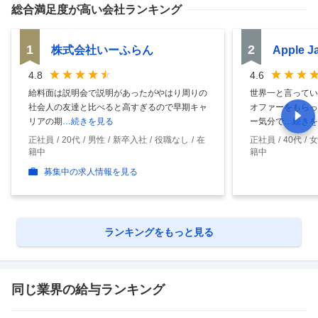
総合満足度
が高い会社ランキング
1
2
株式会社いーふらん
Apple 
4.8
4.6
給料面は説明会で説明があったがやはり周りの
世界一と言ってい
社会人の友達と比べると高すぎるので早期キャ
オファーをもらっ
リアの期
…続きを見る
ー気分で
…続きを
正社員
20代
男性
新卒入社
役職なし
在
正社員
40代
女
籍中
籍中
募集中の求人情報を見る
ランキングをもっと見る
同じ業界の給与ランキング