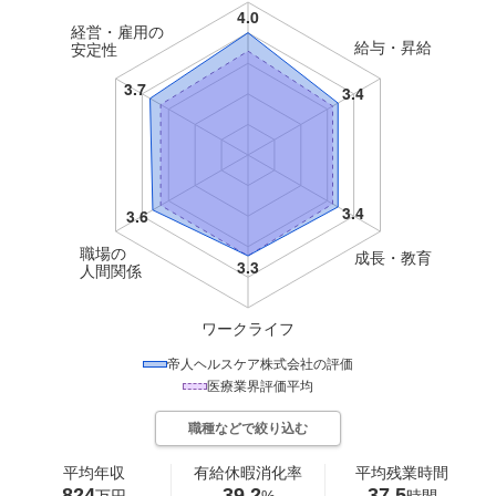
経営・雇用の
給与・昇給
安定性
職場の
成長・教育
人間関係
ワークライフ
帝人ヘルスケア株式会社
の評価
医療
業界評価平均
職種などで絞り込む
平均年収
有給休暇消化率
平均残業時間
824
39.2
37.5