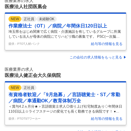
医療業界の求人
験は問いません！無資格・未経験の方も歓迎！丁寧に指導いたします。
医療法人社団医凰会
…
NEW
正社員
未経験OK
作業療法士（OT）／病院／年間休日120日以上
埼玉県をはじめ関東で広く病院・介護施設を有しているグループに所属
している法人が母体の病院にてリハビリ職の募集です。 PSC(一次脳卒
中センター)の認定もされており、最新の機器や訓練用プールといった設
給与等の情報を見る
提供：PTOT人材バンク
備が充実しております！ ◆アットホームな環境◆リハビリ職複数在籍◆
年間休日120日以上◆ 【給与】 【常勤】 月給:205,800円-254,000円 [内
訳] 基本給 185,800円-234,000円 資格手当 10,000円 調整手当 10,000円
この会社の求人情報をもっと見る
[その他手当] 皆勤手当 10,000円 2.70カ月分/年 年2回 【コメント】 ・20
23年より新しいリハビリ室が完成 ・「医療」「看護」「
…
医療業界の求人
医療法人健正会大久保病院
NEW
正社員
有資格者歓迎／「9月急募」／言語聴覚士・ST／常勤
／病院／車通勤OK／教育体制万全
＜賞与4.2ヵ月分★＞言語聴覚士求人◎借り上げ社宅制度あり◇年間休日
110日以上☆ライフステージの変化でも長く勤務できる病院です！ ●借
り上げ制度などもありますので、遠方にお住まいの方も安心ですね◎言
給与等の情報を見る
提供：PTOTSTワーカー
語聴覚士さんの新生活を応援します☆彡 ●年間休日112日とお休みがし
っかり確保されていますので、プライベートも充実できます★残業はほ