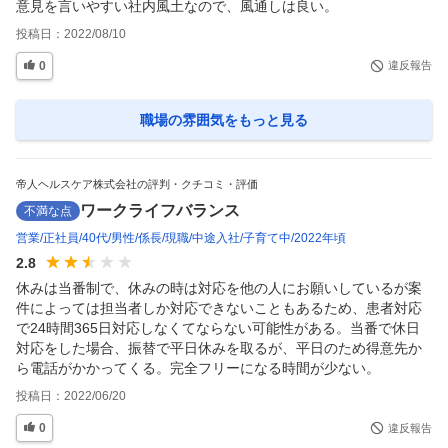
意見を言いやすい社内風土なので、風通しは良い。
投稿日：
2022/08/10
0
違反報告
職場の雰囲気
をもっと見る
帝人ヘルスケア株式会社の評判・クチコミ・評価
ワークライフバランス
不満な点
営業
正社員
40代
男性
係長
現職
中途入社
子育て中
2022年頃
2.8
休みは当番制で、休みの時は対応を他の人にお願いしているが案
件によっては担当者しか対応できないこともあるため、患者対応
で24時間365日対応しなくてならない可能性がある。当番で休日
対応をした場合、振替で平日休みを取るが、平日のため得意先か
ら電話がかかってくる。完全フリーになる時間が少ない。
投稿日：
2022/06/20
0
違反報告