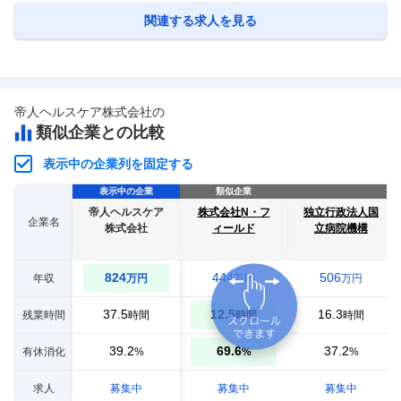
ルテを導入されている医療機関からの問い合わせ対応が中心です。 「こ
の機能の使い方を教えてほしい」「入力したい文字が探せない」
…
関連する求人を見る
帝人ヘルスケア株式会社
の
類似企業との比較
表示中の企業列を固定する
表示中の企業
類似企業
帝人ヘルスケア
株式会社N・フ
独立行政法人国
企業名
株式会社
ィールド
立病院機構
824
444
506
年収
万円
万円
万円
37.5
12.5
16.3
残業時間
時間
時間
時間
39.2
69.6
37.2
有休消化
%
%
%
求人
募集中
募集中
募集中