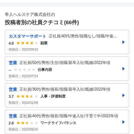
帝人ヘルスケア株式会社
の
投稿者別の社員クチコミ(
66
件)
カスタマーサポート
正社員/40代/男性/役職なし/現職/中途入
副業
社/既婚/子育て中/2022年頃
4.0
投稿日：
2022/09/12
営業
正社員/50代/男性/主任/現職/新卒入社/既婚/2022年頃
仕事内容
--
投稿日：
2022/07/14
営業
正社員/30代/男性/係長/現職/新卒入社/既婚/2022年頃
人事・評価制度
3.7
投稿日：
2022/01/09
営業
正社員/40代/男性/係長/現職/中途入社/子育て中/2022年頃
ワークライフバランス
2.8
投稿日：
2022/06/20