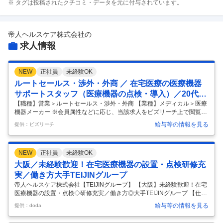
※ タグは投稿されたクチコミ・データを元に付与されています。
帝人ヘルスケア株式会社
の
求人情報
NEW
正社員
未経験OK
ルートセールス・渉外・外商 ／ 在宅医療の医療機器
サポートスタッフ（医療機器の点検・導入）／20代活
躍中／賞与6ヶ⽉分／残業ほぼなし
【職種】営業＞ルートセールス・渉外・外商 【業種】メディカル＞医療
機器メーカー ※会員属性などに応じ、当該求人をビズリーチ上で閲覧さ
れた際に内容が異なる場合があります ️会社・事業概要 当社は、帝人グル
給与等の情報を見る
提供：ビズリーチ
ープのヘルスケア事業の中核を担い、「在宅医療事業」と「医薬品事
業」の二つの柱を通じて、人々のQOL（Quality of Life：生活の質）向上
と地域医療の推進に貢献しています。 特に「呼吸器」「代謝・循環器」
NEW
正社員
未経験OK
「骨・関節」を重点領域とし、医薬品情報提供活動と、在宅酸素療法
（HOT）機器をはじめとする在宅医療機器の販売・レンタル・サービス
大阪／未経験歓迎！在宅医療機器の設置・点検研修充
提供を、全国のネットワークを通じて展開。医療現場のニーズに
…
実／働き方大手TEIJINグループ
帝人ヘルスケア株式会社【TEIJINグループ】 【大阪】未経験歓迎！在宅
医療機器の設置・点検◇研修充実／働き方◎大手TEIJINグループ 【仕事
内容】 【大阪】未経験歓迎！在宅医療機器の設置・点検◇研修充実／働
給与等の情報を見る
提供：doda
き方◎大手TEIJINグループ 【具体的な仕事内容】 ★患者様の暮らしを支
える！在宅医療機器サポートメンバーを募集します ★連結社員数２万人