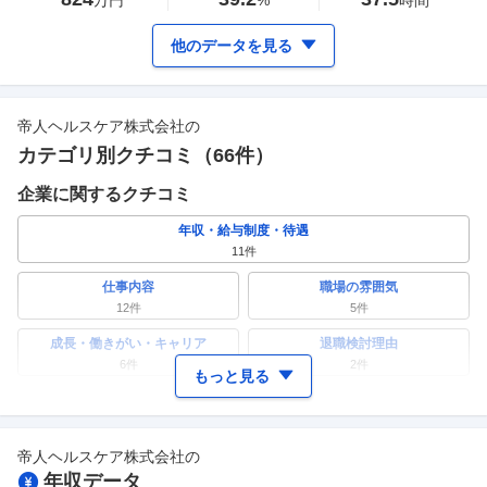
万円
%
時間
他のデータを見る
帝人ヘルスケア株式会社
の
カテゴリ別クチコミ（
66
件）
企業に関するクチコミ
年収・給与制度・待遇
11
件
仕事内容
職場の雰囲気
12
件
5
件
成長・働きがい・キャリア
退職検討理由
6
件
2
件
もっと見る
ワークライフバランス
女性の活躍・働きやすさ
5
件
3
件
帝人ヘルスケア株式会社
の
副業
テレワーク・リモートワーク
年収データ
4
件
2
件