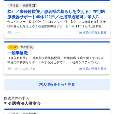
の帝人グループ／将来性・安定性・社会貢献性◎ 「医療って難しそ
正社員
未経験OK
う…」と感じる方もご安心ください。未経験からスタートした方も多数
活躍しております！ 患者様のご自宅での機器設置やフォローを通じて、
松江／未経験歓迎／患者様の暮らしを支える！在宅医
感謝されるお仕事です ■お仕事内容 患者様宅への在宅医療機
…
療機器サポート年休121日／社用車通勤可／帝人G
帝人ヘルスケア株式会社【TEIJINグループ】 【松江／未経験歓迎】患者
様の暮らしを支える！在宅医療機器サポート◇年休121日／社用車通勤
可／帝人G 【仕事内容】 【松江／未経験歓迎】患者様の暮らしを支え
給与等の情報を見る
提供：doda
る！在宅医療機器サポート◇年休121日／社用車通勤可／帝人G 【具体
的な仕事内容】 ★患者様の暮らしを支える！在宅医療機器サポートスタ
ッフ募集★ 「医療って難しそう…」と思ったあなたも大丈夫♪ 未経験か
NEW
契約社員
らスタートした先輩も多数活躍中！ 患者様のご自宅での機器設置やフォ
ローを通じて、感謝されるお仕事です★ ■お仕事内容 患者様宅へ在宅医
一般事務職
療機器の納入・使用方法説明・導入後の機器のアフターフォローな
…
（雇入れ直後） ・神奈川支店統括配属 一般事務職 支店で働くすべての
職種の事務的なサポートをするお仕事です。 ・社内システムの入力 ・会
計伝票の入力 ・社内文書の作成・管理・保管 ・郵便物の発送対応・収受
給与等の情報を見る
提供：かべなし求人ナビ
・事務用品の管理 ・福利厚生関係事務 ・電話 ・来客対応 など （変更の
範囲）会社の定める業務
…
求人情報をもっと見る
医療業界の求人
社会医療法人健友会