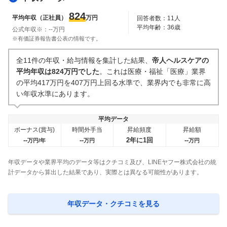
人事・評価制度
入社理由・入社後ギャップ
824
平均年収（正社員）
万円
回答者数：
11
人
10
件
2
件
平均年齢：
36
歳
公式年収※：
--
万円
企業の選考に関するクチコミ
※有価証券報告書公表の情報です。
中途採用面接・選考
新卒採用面接・選考
全11件の年収・給与情報を集計した結果、
帝人ヘルスケアの
2
件
2
件
平均年収は824万円でした
。これは医療・福祉「医療」業界
の平均417万円を407万円上回る水準で、業界内でも非常に高
い年収水準にあります。
平均データ
ボーナス(賞与)
時間外手当
昇給頻度
昇給額
--
--
2年に1回
--
万円/年
万円
万円
年収データや業界平均のデータ等はクチコミ及び、LINEヤフー株式会社の統
計データから算出した結果であり、実際とは異なる可能性があります。
年収データ・クチコミを見る