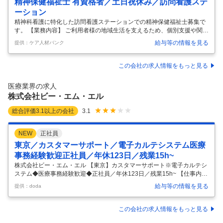
精神保健福祉士 有資格者／土日祝休み／訪問看護ステ
ーション
精神科看護に特化した訪問看護ステーションでの精神保健福祉士募集で
す。 【業務内容】 ご利用者様の地域生活を支えるため、個別支援や関係
機関との連絡調整、情報共有などの連携を行います。 ご利用者様の個別
給与等の情報を見る
提供：ケア人材バンク
支援業務 訪問看護、住宅支援のサービス利用のための社内調整、連携 利
用者様数拡大に向けた当社の事業PR 福祉サービスが行き届いていない
方へ調整 アウトリーチ業務(潜在的な医療介入の必要な方へのアプロー
この会社の求人情報をもっと見る
チ) 地域啓発、精神保健普及啓発のための講師活動、協議会への参加等
【応募条件】 精神保健福祉士（1年以上の経験必須） 普通自動車免許(A
医療業界の求人
T限定可) 【施設形態】 訪問看護ステーション 【募集資格】 精
…
株式会社ビー・エム・エル
総合評価
3.1
以上の会社
3.1
NEW
正社員
東京／カスタマーサポート／電子カルテシステム医療
事務経験歓迎正社員／年休123日／残業15h~
株式会社ビー・エム・エル 【東京】カスタマーサポート※電子カルテシ
ステム◆医療事務経験歓迎◆正社員／年休123日／残業15h~ 【仕事内
容】 【東京】カスタマーサポート※電子カルテシステム◆医療事務経験
給与等の情報を見る
提供：doda
歓迎◆正社員／年休123日／残業15h~ 【具体的な仕事内容】 【創業70
年以上◇東証プライム上場／中途社員も多数在籍／教育体制もあり安心
して就業可能／WLBが整う環境◎】 ■業務内容： 弊社の電子カルテシス
この会社の求人情報をもっと見る
テムに関する、電話でのサポートをお任せします。 すでに当社の電子カ