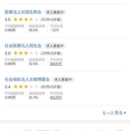
医療法人社団生和会
求人募集中
3.5
（
51
件の評価）
平均残業時間
有給取得率
平均年収
5.0
時間
95.0
%
--万円
社会医療法人明生会
求人募集中
3.0
（
23
件の評価）
平均残業時間
有給取得率
平均年収
5.0
時間
92.0
%
364
万円
社会福祉法人京都博愛会
求人募集中
3.4
（
61
件の評価）
平均残業時間
有給取得率
平均年収
5.0
時間
91.4
%
451
万円
もっと見る