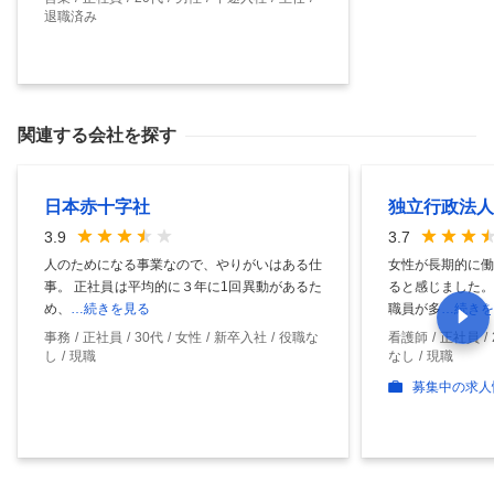
退職済み
関連する会社を探す
日本赤十字社
独立行政法人
3.9
3.7
人のためになる事業なので、やりがいはある仕
女性が長期的に働
事。 正社員は平均的に３年に1回異動があるた
ると感じました。
め、
…続きを見る
職員が多
…続きを
事務
正社員
30代
女性
新卒入社
役職な
看護師
正社員
し
現職
なし
現職
募集中の求人