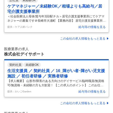
正社員
未経験OK
ケアマネジャー／未経験OK／相場よりも高給与／居
宅介護支援事業所
＜社会医療法人母体/賞与年3回/駅チカ＞居宅介護支援事業所にてケアマ
ネジャーの募集です＠長崎市大浦町 【業務内容】 居宅介護支援事業所に
おけるケアマネジャー業務全般 ・居宅サービス計画作成、利用者宅訪問
給与等の情報を見る
提供：ケア人材バンク
・介護、福祉に関する相談業務 ・サービス事業所、行政、主治医等との
連絡相談 ※訪問は原付、または公用車になります 【応募条件】 介護支
援専門員 普通自動車運転免許（AT限定可）又は原動機付自転車免許
この会社の求人情報をもっと見る
【施設形態】 居宅介護支援事業所 【募集資格】 ケアマネジャー 【おす
すめポイント】 【法人概要・拠点】 ・創立から約半世紀、被爆者や障害
医療業界の求人
者の医療、労災職業病、保健予防・健康づくり活動、生活習慣病
…
株式会社デイサポート
契約社員
未経験OK
生活支援員 ／ 契約社員 ／ 16_障がい者･障がい児支援
施設 ／ 初任者研修 ／ 実務者研修
【求人概要】 山形市/障害のある方向けのデイサービス/臨時職員/無資格
可/無資格・未経験の方も大歓迎！ 【この求人のポイント】 このお仕事
はツクイスタッフが運営する「かいごGarden」からのご紹介です。キャ
給与等の情報を見る
提供：かいごGarden
リアアドバイザーがあなたの希望に沿ったお仕事を紹介します。完全無
料なのでお気軽にご相談ください。 【職場の情報・おすすめポイント】
障害のある方向けのデイサービスの生活支援員・臨時職員求人です。
この会社の求人情報をもっと見る
【おすすめポイント】 ・比較的お若い利用者様が多くお一人お一人の創
作活動や体を動かす活動などのサポートを行って頂きます。 ・資格や経