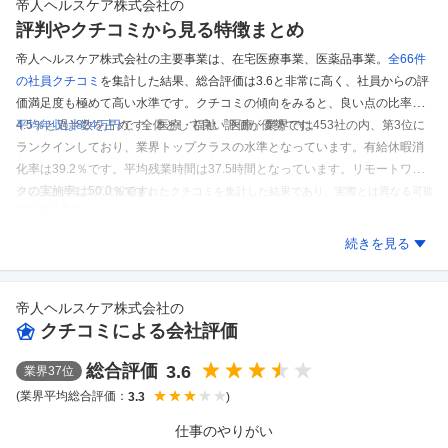
帝人ヘルスケア株式会社
の
評判やクチコミから見る特徴まとめ
帝人ヘルスケア株式会社の主要事業は、在宅医療事業、医薬品事業。
全66件
の
社員クチコミ
を集計した結果、
総合評価は3.6と非常に高く、社員からの評
価満足度も極めて高い水準です。
クチコミの傾向をみると、良い点の比率が5
4.5％と過半数を占め、全体として良い評価が優勢です。
平均年収は824万円
です。
医療・福祉「医療」業界では453社の内、第3位に
ランクインしており、業界トップクラスの水準となっています。
有給休暇消
化率は39.2％です。
平均残業時間は37.5時間となっています。
リモートワー
クの実施率は50.0％です。
※しごとカタログに投稿されたクチコミを集計した結果であり、実際とは異なる可能
性があります。
帝人ヘルスケア株式会社
のクチコミを見る
続きを見る
帝人ヘルスケア株式会社
の
クチコミによる会社評価
総合評価
3.6
業界
37
位
(業界平均総合評価：
)
3.3
仕事のやりがい