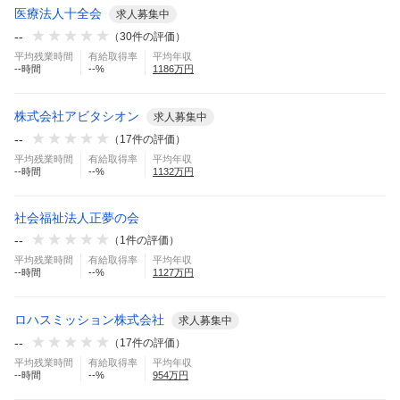
医療法人十全会
求人募集中
--
（
30
件の評価）
平均残業時間
有給取得率
平均年収
--
時間
--
%
1186
万円
株式会社アビタシオン
求人募集中
--
（
17
件の評価）
平均残業時間
有給取得率
平均年収
--
時間
--
%
1132
万円
社会福祉法人正夢の会
--
（
1
件の評価）
平均残業時間
有給取得率
平均年収
--
時間
--
%
1127
万円
ロハスミッション株式会社
求人募集中
--
（
17
件の評価）
平均残業時間
有給取得率
平均年収
--
時間
--
%
954
万円