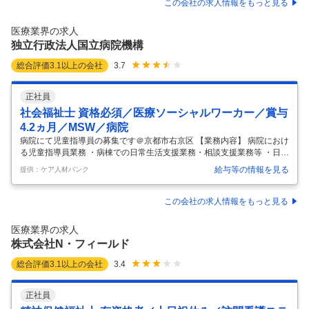
ぼありません！ ●育児休業の取得実績もありライフステージが変化して
この会社の求人情報をもっと見る
もキャリアを諦めることなく、お仕事を続けることができます★時短勤
務も相談可能です♪ アドバイザーより 長崎市戸石町にある＜大久保病院
医療業界の求人
＞では、職員の働き方やワークライフバランスを大切にされています☆
独立行政法人国立病院機構
彡子
…
総合評価
3.1
以上の会社
3.7
正社員
社会福祉士 資格必須／医療ソーシャルワーカー／賞与
4.2ヵ月／MSW／病院
病院にて児童指導員の募集です＠京都市右京区 【業務内容】 病院におけ
る児童指導員業務 ・病棟での日常生活支援業務・相談支援業務等 ・日中
活動、趣味活動支援障害福祉サービスの利用調整 【応募条件】 社会福祉
給与等の情報を見る
提供：ケア人材バンク
士 精神保健福祉士 【施設形態】 病院 【募集資格】 社会福祉士 お気軽に
お問い合わせください。
…
この会社の求人情報をもっと見る
医療業界の求人
株式会社N・フィールド
総合評価
3.1
以上の会社
3.4
正社員