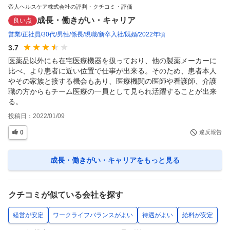
帝人ヘルスケア株式会社の評判・クチコミ・評価
成長・働きがい・キャリア
良い点
営業
正社員
30代
男性
係長
現職
新卒入社
既婚
2022年頃
3.7
医薬品以外にも在宅医療機器を扱っており、他の製薬メーカーに
比べ、より患者に近い位置で仕事が出来る。そのため、患者本人
やその家族と接する機会もあり、医療機関の医師や看護師、介護
職の方からもチーム医療の一員として見られ活躍することが出来
る。
投稿日：
2022/01/09
0
違反報告
成長・働きがい・キャリア
をもっと見る
クチコミが似ている会社を探す
経営が安定
ワークライフバランスがよい
待遇がよい
給料が安定