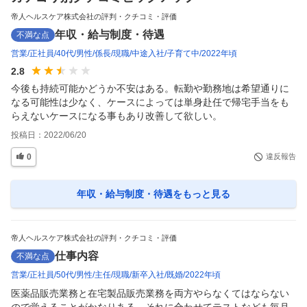
帝人ヘルスケア株式会社の評判・クチコミ・評価
年収・給与制度・待遇
不満な点
営業
正社員
40代
男性
係長
現職
中途入社
子育て中
2022年頃
2.8
今後も持続可能かどうか不安はある。転勤や勤務地は希望通りに
なる可能性は少なく、ケースによっては単身赴任で帰宅手当をも
らえないケースになる事もあり改善して欲しい。
投稿日：
2022/06/20
0
違反報告
年収・給与制度・待遇
をもっと見る
帝人ヘルスケア株式会社の評判・クチコミ・評価
仕事内容
不満な点
営業
正社員
50代
男性
主任
現職
新卒入社
既婚
2022年頃
医薬品販売業務と在宅製品販売業務を両方やらなくてはならない
ので覚えることがかなりある。それに合わせてテストなども毎月