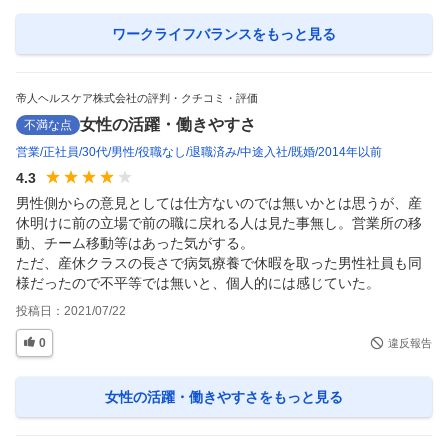
ワークライフバランス
をもっと見る
帝人ヘルスケア株式会社の評判・クチコミ・評価
女性の活躍・働きやすさ
不満な点
営業
正社員
30代
男性
役職なし
退職済み
中途入社
既婚
2014年以前
4.3
男性側からの意見としては仕方ないのでは無いかとは思うが、産
休明けに前の立場で前の職に戻れる人は見た事無し。営業所の移
動、チーム移動等はあった気がする。

ただ、産休クラスの長さで病気療養で休暇を取った男性社員も同
様だったので不平等では無いと、個人的には感じていた。
投稿日：
2021/07/22
0
違反報告
女性の活躍・働きやすさ
をもっと見る