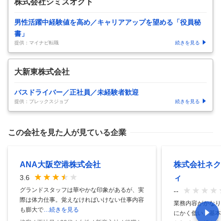
株式会社シミズオクト
男性活躍中経験値を高め／キャリアアップを望める「役員秘
書」
提供：マイナビ転職
続きを見る
大新東株式会社
バスドライバー／正社員／未経験者歓迎
提供：プレックスジョブ
続きを見る
この会社を見た人が見ている企業
ANA大阪空港株式会社
株式会社ネク
ィ
3.6
グランドスタッフは華やかな印象があるが、実
--
際は体力仕事。覚えなければいけない仕事内容
業務内容がかなり
も膨大で
…続きを見る
にかく低い。基本