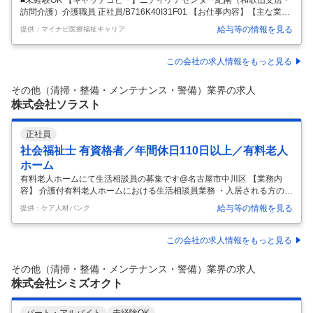
訪問介護）介護職員 正社員/B716K40I31F01 【お仕事内容】【主な業務
中途採用面接・選考
新卒採用面接・選考
内容】 サービス提供責任者が作成した訪問介護計画書をもとに決められ
給与等の情報を見る
提供：マイナビ医療福祉キャリア
た 内容と時間でサービス提供するお仕事です。 ■生活支援：暮らしをサ
0件
0件
ポート 例）調理・洗濯・生活必需品の買い物、掃除等 ■身体介護：ご利
用者様と直接触れ合う介護 例）食事介助・入浴の介助・排泄介助等 新宮
この会社の求人情報をもっと見る
市でのおしごとが中心。拠点へは月１回程度の通勤です。 ■慣れてきた
ら一人で複数のお客様を担当します。 ■多様な介護度の方に対応しま
その他（清掃・整備・メンテナンス・警備）業界の求人
す。 困ったことがあったらすぐに拠点へ連絡下さい。
…
株式会社ソラスト
正社員
社会福祉士 有資格者／年間休日110日以上／有料老人
ホーム
有料老人ホームにて生活相談員の募集です@名古屋市中川区 【業務内
容】 介護付有料老人ホームにおける生活相談員業務 ・入居される方の受
け入れ 、見学対応 ・入居されている方のご様子などのご家族へのご報告
給与等の情報を見る
提供：ケア人材バンク
・契約関連業務、関係機関への連絡および調整 ・地域への営業活動 ・介
護業務全般 等 【応募条件】 社会福祉士、介護福祉士、社会福祉主事任
用のいずれか必須 PCスキル必須（文字入力） 【施設形態】 有料老人ホ
この会社の求人情報をもっと見る
ーム 【募集資格】 社会福祉士 【おすすめポイント】 【法人概要・拠
点】 ・「あしたを元気に」をスローガンに「自立支援」と「トータルケ
その他（清掃・整備・メンテナンス・警備）業界の求人
ア」を特色とする介護サービス事業を運営。 全国に700拠点
…
株式会社シミズオクト
パート・アルバイト
未経験OK