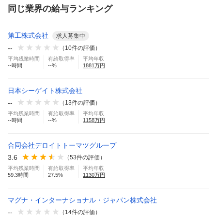
同じ業界の給与ランキング
第工株式会社
求人募集中
--
（
10
件の評価）
平均残業時間
有給取得率
平均年収
--
時間
--
%
1881
万円
日本シーゲイト株式会社
--
（
13
件の評価）
平均残業時間
有給取得率
平均年収
--
時間
--
%
1158
万円
合同会社デロイトトーマツグループ
3.6
（
53
件の評価）
平均残業時間
有給取得率
平均年収
59.3
時間
27.5
%
1130
万円
マグナ・インターナショナル・ジャパン株式会社
--
（
14
件の評価）