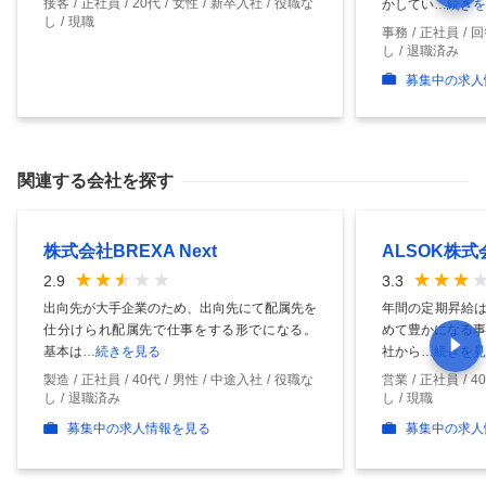
接客
正社員
20代
女性
新卒入社
役職な
かしてい
…続きを
し
現職
事務
正社員
回
し
退職済み
募集中の求人
関連する会社を探す
株式会社BREXA Next
ALSOK株式
2.9
3.3
出向先が大手企業のため、出向先にて配属先を
年間の定期昇給は
仕分けられ配属先で仕事をする形でになる。
めて豊かになる事
基本は
…続きを見る
社から
…続きを見
製造
正社員
40代
男性
中途入社
役職な
営業
正社員
4
し
退職済み
し
現職
募集中の求人情報を見る
募集中の求人