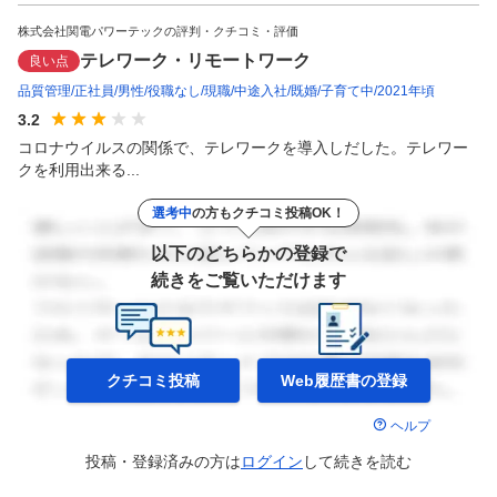
株式会社関電パワーテックの評判・クチコミ・評価
テレワーク・リモートワーク
良い点
品質管理
正社員
男性
役職なし
現職
中途入社
既婚
子育て中
2021年頃
3.2
コロナウイルスの関係で、テレワークを導入しだした。テレワー
クを利用出来る...
選考中
の方もクチコミ投稿OK！
以下のどちらかの登録で
続きをご覧いただけます
クチコミ投稿
Web履歴書の
登録
ヘルプ
投稿・登録済みの方は
ログイン
して
続きを読む