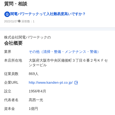
質問・相談
関電パワーテックって入社難易度高いですか？
回答数：
2022/11/27
1
株式会社関電パワーテック
の
会社概要
業界
その他（清掃・整備・メンテナンス・警備）
本店所在地
大阪府大阪市中央区備後町３丁目６番２号ＫＦセ
ンタービル
従業員数
869人
企業URL
http://www.kanden-pt.co.jp/
設立
1956年4月
代表者名
髙西一光
資本金
1億円