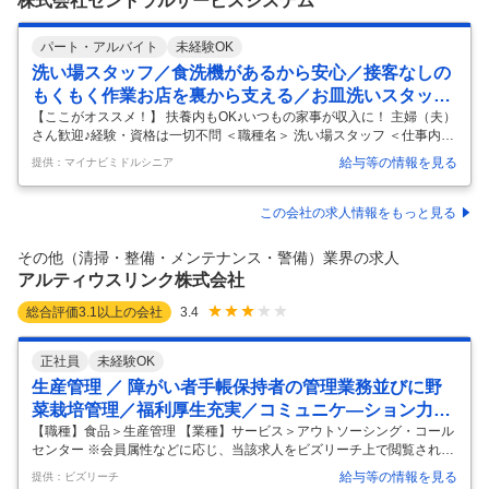
株式会社セントラルサービスシステム
環境です。
…
パート・アルバイト
未経験OK
洗い場スタッフ／食洗機があるから安心／接客なしの
もくもく作業お店を裏から支える／お皿洗いスタッフ
／経験・資格不問
【ここがオススメ！】 扶養内もOK♪いつもの家事が収入に！ 主婦（夫）
さん歓迎♪経験・資格は一切不問 ＜職種名＞ 洗い場スタッフ ＜仕事内容
＞ レストランなどで使用した、お皿やカトラリーなどの洗浄業務をお任
給与等の情報を見る
提供：マイナビミドルシニア
せいたします。 ＜勤務地＞ 横浜市青葉区 ＜給与＞ 時給1,230円以上 ＜
勤務時間＞ 12:00～16:00 ※週1日～勤務OK ＜雇用形態＞ アルバイト・
パート 「CSSホールディングス」の安定基盤あり★ 未経験の方でも安
この会社の求人情報をもっと見る
心してご勤務いただけます！ 【ここがポイント（こんな世代が活躍
中）】 ／ 主婦(夫)の方、40代・50代のミドル世代が多数活躍中！ お店
その他（清掃・整備・メンテナンス・警備）業界の求人
を裏から支えるもくもくお仕事♪
…
アルティウスリンク株式会社
総合評価
3.1
以上の会社
3.4
正社員
未経験OK
生産管理 ／ 障がい者手帳保持者の管理業務並びに野
菜栽培管理／福利厚生充実／コミュニケ—ション力を
活かせる
【職種】食品＞生産管理 【業種】サービス＞アウトソーシング・コール
センター ※会員属性などに応じ、当該求人をビズリーチ上で閲覧された
際に内容が異なる場合があります ■会社概要 アルティウスリンクは、KD
給与等の情報を見る
提供：ビズリーチ
DIと三井物産の共同出資会社です。 多様な人財とグループのアセットを