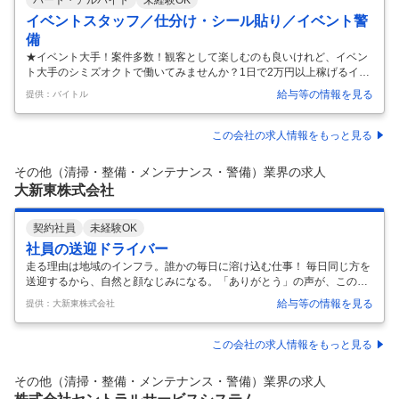
イベントスタッフ／仕分け・シール貼り／イベント警
備
★イベント大手！案件多数！観客として楽しむのも良いけれど、イベン
ト大手のシミズオクトで働いてみませんか？1日で2万円以上稼げるイベ
ント多数あり♪他にも展示会、TV番組・ゲーム・アニメ・格闘技等多数
給与等の情報を見る
提供：バイトル
あり！ 【職種】 ライブハウス・コンサート会場・クラブ 都内・首都圏
の各イベント会場 [ア・パ]①イベントスタッフ、仕分け・シール貼り、
イベント警備、②イベントスタッフ、仕分け・シール貼り、③イベント
この会社の求人情報をもっと見る
警備 【歓迎する方】 未経験・初心者歓迎、経験者優遇、学生歓迎、外国
人活躍中・留学生歓迎、主婦(ママ)・主夫歓迎、フリーター歓迎、学歴
その他（清掃・整備・メンテナンス・警備）業界の求人
(中卒・高卒)不問、ブランク有OK、副業・WワークOK、ミドル(40代
…
大新東株式会社
契約社員
未経験OK
社員の送迎ドライバー
走る理由は地域のインフラ。誰かの毎日に溶け込む仕事！ 毎日同じ方を
送迎するから、自然と顔なじみになる。「ありがとう」の声が、この仕
事の温かさです。 角田宇宙センターから船岡駅の利用者を送迎します
給与等の情報を見る
提供：大新東株式会社
（宮城県角田市）。 毎日同じ方との間に自然と生まれる安心感。 決まっ
たルートで体への負担も少なく、入社・現場研修が充実しているので未
経験でも安心です。 【このお仕事の魅力】 ドライバーの仕事は長時間運
この会社の求人情報をもっと見る
転が多くて大変そう。 などの印象をお持ちの方はご安心ください！ 勤務
時間中、常に運転する訳ではなく、運転以外の時間も多くなっていま
その他（清掃・整備・メンテナンス・警備）業界の求人
す。 また力仕事も多くないのでシニア世代の方まで安心して働ける労働