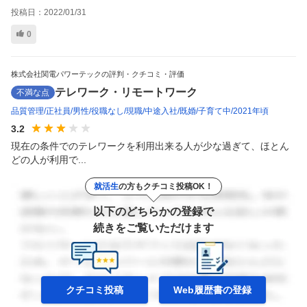
投稿日：
2022/01/31
0
株式会社関電パワーテックの評判・クチコミ・評価
テレワーク・リモートワーク
不満な点
品質管理
正社員
男性
役職なし
現職
中途入社
既婚
子育て中
2021年頃
3.2
現在の条件でのテレワークを利用出来る人が少な過ぎて、ほとん
どの人が利用で...
就活生
の方もクチコミ投稿OK！
以下のどちらかの登録で
続きをご覧いただけます
クチコミ投稿
Web履歴書の
登録