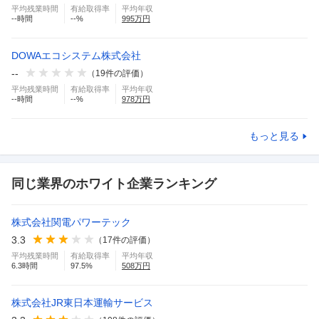
平均残業時間
有給取得率
平均年収
--
時間
--
%
995
万円
DOWAエコシステム株式会社
--
（
19
件の評価）
平均残業時間
有給取得率
平均年収
--
時間
--
%
978
万円
もっと見る
同じ業界のホワイト企業ランキング
株式会社関電パワーテック
3.3
（
17
件の評価）
平均残業時間
有給取得率
平均年収
6.3
時間
97.5
%
508
万円
株式会社JR東日本運輸サービス