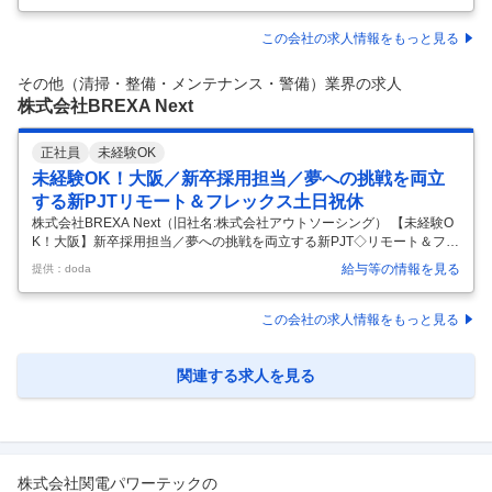
活かし、コンタクトセンター、バックオフィス、営業支援、ITソリュー
ションなど、企業活動を支える包括的なBPOサービスをワンストップで
この会社の求人情報をもっと見る
提供しています。 人による高付加価値なオペレーションに、生成AIなど
の先端テクノロジーと高度なデータ活用を掛け合わせることでBX（ビジ
その他（清掃・整備・メンテナンス・警備）業界の求人
ネストランスフォーメーション）を推進し、企業の競争力強化を支援し
株式会社BREXA Next
…
正社員
未経験OK
未経験OK！大阪／新卒採用担当／夢への挑戦を両立
する新PJTリモート＆フレックス土日祝休
株式会社BREXA Next（旧社名:株式会社アウトソーシング） 【未経験O
K！大阪】新卒採用担当／夢への挑戦を両立する新PJT◇リモート＆フレ
ックス◇土日祝休 【仕事内容】 【未経験OK！大阪】新卒採用担当／夢
給与等の情報を見る
提供：doda
への挑戦を両立する新PJT◇リモート＆フレックス◇土日祝休 【具体的
な仕事内容】 【未経験から大規模採用に挑戦！接客経験や営業経験の方
だけでなくブルーカラー出身者もご活躍中】 製造アウトソーシング事業
この会社の求人情報をもっと見る
者として国内トップクラスの規模を誇る当社。 事業拡大を支える新卒採
用担当として、専門学校との関係構築から説明会運営、学生フォローま
で一貫して担当いただきます。応募者対応中心の採用業務ではな
…
関連する求人を見る
株式会社関電パワーテック
の