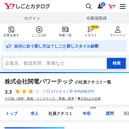
Yahoo!しごとカタログ
検索
通知
i
ログイン
ID新規取得
企業を探す
しごとQA
特集一覧
スカウト
マイページ
自分に合う探し方は？しごと探しスタイル診断
株式会社関電パワーテック
の社員クチコミ一覧
3.3
17
クチコミ
平均
508
万円
その他（清掃・整備・メンテナンス・警備）業界
3.0以上の企業
17件
24件
トップ
求人
社員クチコミ
年収
質問
面