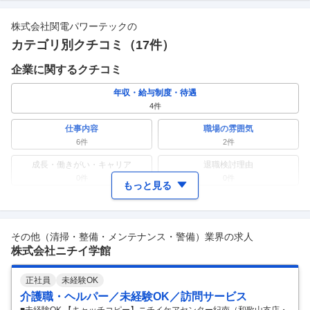
株式会社関電パワーテック
の
カテゴリ別クチコミ（
17
件）
企業に関するクチコミ
年収・給与制度・待遇
4
件
仕事内容
職場の雰囲気
6
件
2
件
成長・働きがい・キャリア
退職検討理由
0件
0件
もっと見る
ワークライフバランス
女性の活躍・働きやすさ
0件
0件
その他（清掃・整備・メンテナンス・警備）業界の求人
副業
テレワーク・リモートワーク
株式会社ニチイ学館
1
件
2
件
人事・評価制度
入社理由・入社後ギャップ
正社員
未経験OK
0件
2
件
介護職・ヘルパー／未経験OK／訪問サービス
企業の選考に関するクチコミ
■未経験OK 【キャッチコピー】ニチイケアセンター紀南（和歌山支店・