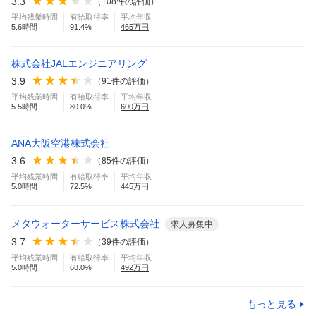
3.3
（
108
件の評価）
平均残業時間
有給取得率
平均年収
5.6
時間
91.4
%
465
万円
株式会社JALエンジニアリング
3.9
（
91
件の評価）
平均残業時間
有給取得率
平均年収
5.5
時間
80.0
%
600
万円
ANA大阪空港株式会社
3.6
（
85
件の評価）
平均残業時間
有給取得率
平均年収
5.0
時間
72.5
%
445
万円
メタウォーターサービス株式会社
求人募集中
3.7
（
39
件の評価）
平均残業時間
有給取得率
平均年収
5.0
時間
68.0
%
492
万円
もっと見る