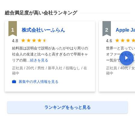
総合満足度
が高い会社ランキング
1
2
株式会社いーふらん
Apple 
4.8
4.6
給料面は説明会で説明があったがやはり周りの
世界一と言ってい
社会人の友達と比べると高すぎるので早期キャ
オファーをもらっ
リアの期
…続きを見る
ー気分で
…続きを
正社員
20代
男性
新卒入社
役職なし
在
正社員
40代
女
籍中
籍中
募集中の求人情報を見る
ランキングをもっと見る