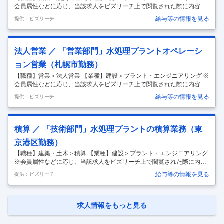
当がそれぞれ決められておりますが、他の領域も一部携
…
会員属性などに応じ、当該求人をビズリーチ上で閲覧された際に内容が
異なる場合があります ■職務内容 当部門は、お客様に納入する製品の検
給与等の情報を見る
提供：ビズリーチ
査を通じて品質向上を目指し、不適合防止に向けた取り組みをおこなっ
ています。 今回お任せしたい業務は以下の通りです。 ■業務内容 水処理
プラントに使用する各種機器（自社製品及び購入品）について、国内外
の製作工場へ赴き品質管理をおこなっていただきます。 具体的には 1）
法人営業 ／ 「営業部門」水処理プラントオペレーシ
水処理プラント機器の検査業務（国内・海外） ・メーカー及び協力工場
ョン営業（札幌市勤務）
※における製品検査業務 ※当社の自社工場はありません。 ・メーカー及
…
【職種】営業＞法人営業 【業種】建設＞プラント・エンジニアリング ※
会員属性などに応じ、当該求人をビズリーチ上で閲覧された際に内容が
異なる場合があります 当営業部門は、水処理プラント（浄水場、下水処
給与等の情報を見る
提供：ビズリーチ
理施設、し尿処理施設、民間工場など）に関する運転維持管理業務や、
それらプラントに付随する機器類に対する補修工事等の業務を提案・受
託するための活動を行います。 また自治体の上下水道事業は、人口減少
に伴う料金収入減少や下水道職員の不足、施設の老朽化が同時に進む
積算 ／ 「技術部門」水処理プラントの積算業務（東
中、 「維持管理・更新をいかに持続可能な形で進めるか」が大きな課題
京港区勤務）
となっています。 こうした状況を受け、国は維持管理・修繕・更新（改
築）を中長期
…
【職種】建築・土木＞積算 【業種】建設＞プラント・エンジニアリング
※会員属性などに応じ、当該求人をビズリーチ上で閲覧された際に内容
が異なる場合があります ■職務内容 当部門は、水処理プラント（浄水
給与等の情報を見る
提供：ビズリーチ
場・下水処理場・し尿処理場・民間工場など）の建設（EPC）・メンテ
ナンスに関する積算業務を行う部署です。 【具体的な業務内容】 ・計画
段階（受注前）案件の営業が作成する見積書の元となる社内原価の積算
業務（7～8割） ・受注済み案件の予算作成 ・受注済み案件の契約変更
求人情報をもっと見る
に伴う変更後予算の作成 ・発注金額と予算の乖離を調査する原価分析 ・
公共事業の設計書作成業務、交付金申請補助業務 ※1年間の案件数：約1