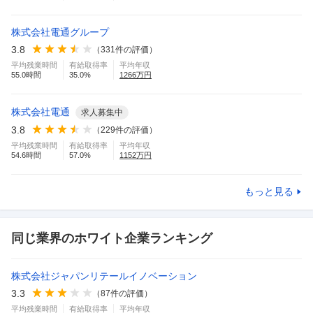
株式会社電通グループ
3.8
（
331
件の評価）
平均残業時間
有給取得率
平均年収
55.0
時間
35.0
%
1266
万円
株式会社電通
求人募集中
3.8
（
229
件の評価）
平均残業時間
有給取得率
平均年収
54.6
時間
57.0
%
1152
万円
もっと見る
同じ業界のホワイト企業ランキング
株式会社ジャパンリテールイノベーション
3.3
（
87
件の評価）
平均残業時間
有給取得率
平均年収