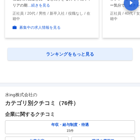
リアの期
…続きを見る
ー気分で
…続きを
正社員
20代
男性
新卒入社
役職なし
在
正社員
40代
女
籍中
籍中
募集中の求人情報を見る
ランキングをもっと見る
水ing株式会社
の
カテゴリ別クチコミ（
76
件）
企業に関するクチコミ
年収・給与制度・待遇
15
件