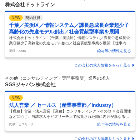
容： 電通ならではのケイパビリティ（
…
株式会社ドットライン
NEW
契約社員
千葉／美浜区／情報システム／課長急成長企業超少子
高齢化の先進モデル創出／社会貢献型事業を展開
株式会社ドットライン 【千葉／美浜区】情報システム／課長◇急成長企
業◎超少子高齢化の先進モデル創出／社会貢献型事業を展開 【仕事内
容】 【千葉／美浜区】情報システム／課長◇急成長企業◎超少子高齢化
給与等の情報を見る
提供：doda
の先進モデル創出／社会貢献型事業を展開 【具体的な仕事内容】 訪問医
療・放デイ・就労支援など複数の社会福祉事業を展開／人の暮らしを支
える社会インフラ ＝求人のポイント＝ ◇SaaS・AIを活用した社内DX推
この会社の求人情報をもっと見る
進ポジション ◇Google Workspaceや各種クラウドサービスの導入・活
用支援 ◇急成長する医療・福祉グループをITから支える環境 ■募集背
その他（コンサルティング・専門事務所）業界の求人
景： 当グループは、障がい福祉事業を中心に圧倒的な
…
SGSジャパン株式会社
NEW
法人営業 ／ セールス（産業事業部／Industry）
【職種】営業＞法人営業 【業種】コンサルティング＞その他 ※会員属性
などに応じ、当該求人をビズリーチ上で閲覧された際に内容が異なる場
合があります ▍会社概要 SGSはスイスジュネーブに本拠を置き、全世
給与等の情報を見る
提供：ビズリーチ
界115か国に2,500拠点のオフィス・ラボと100,000人を超えるプロフェ
ッショナルを擁する世界最大の試験・検査・認証会社です。145年以上
にわたる卓越したサービスの歴史とスイス企業としての矜持である精密
この会社の求人情報をもっと見る