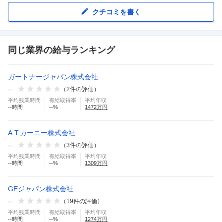
クチコミを書く
同じ業界の給与ランキング
ガートナージャパン株式会社
--
（
2
件の評価）
平均残業時間
有給取得率
平均年収
--
時間
--
%
1472
万円
A.T.カーニー株式会社
--
（
3
件の評価）
平均残業時間
有給取得率
平均年収
--
時間
--
%
1309
万円
GEジャパン株式会社
--
（
19
件の評価）
平均残業時間
有給取得率
平均年収
--
時間
--
%
1274
万円