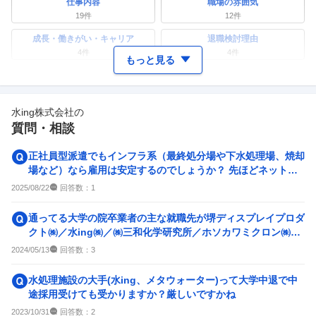
仕事内容
職場の雰囲気
19
件
12
件
成長・働きがい・キャリア
退職検討理由
4
件
4
件
もっと見る
ワークライフバランス
女性の活躍・働きやすさ
7
件
4
件
水ing株式会社
の
副業
テレワーク・リモートワーク
質問・相談
2
件
3
件
人事・評価制度
入社理由・入社後ギャップ
正社員型派遣でもインフラ系（最終処分場や下水処理場、焼却
2
件
2
件
場など）なら雇用は安定するのでしょうか？ 先ほどネットで
正社員型派遣で工場やI...
企業の選考に関するクチコミ
回答数：
2025/08/22
1
中途採用面接・選考
新卒採用面接・選考
通ってる大学の院卒業者の主な就職先が堺ディスプレイプロダ
2
件
0件
クト㈱／水ing㈱／㈱三和化学研究所／ホソカワミクロン㈱／
アース環境サービス㈱...
回答数：
2024/05/13
3
水処理施設の大手(水ing、メタウォーター)って大学中退で中
途採用受けても受かりますか？厳しいですかね
回答数：
2023/10/31
2