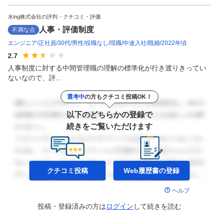
水ing株式会社の評判・クチコミ・評価
人事・評価制度
不満な点
エンジニア
正社員
30代
男性
役職なし
現職
中途入社
既婚
2022年頃
2.7
人事制度に対する中間管理職の理解の標準化が行き渡りきってい
ないなので、評...
選考中
の方もクチコミ投稿OK！
以下のどちらかの登録で
続きをご覧いただけます
クチコミ投稿
Web履歴書の
登録
ヘルプ
投稿・登録済みの方は
ログイン
して
続きを読む