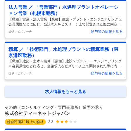
プラントに使用する各種機器（自社製品及び購入品）について、国内外
法人営業 ／ 「営業部門」水処理プラントオペレーシ
の製作工場へ赴き品質管理をおこなっていただきます。 具体的には 1）
水処理プラント機器の検査業務（国内・海外） ・メーカー及び協力工場
ョン営業（札幌市勤務）
※における製品検査業務 ※当社の自社工場はありません。 ・メーカー及
【職種】営業＞法人営業 【業種】建設＞プラント・エンジニアリング ※
…
会員属性などに応じ、当該求人をビズリーチ上で閲覧された際に内容が
異なる場合があります 当営業部門は、水処理プラント（浄水場、下水処
給与等の情報を見る
提供：ビズリーチ
理施設、し尿処理施設、民間工場など）に関する運転維持管理業務や、
それらプラントに付随する機器類に対する補修工事等の業務を提案・受
託するための活動を行います。 また自治体の上下水道事業は、人口減少
積算 ／ 「技術部門」水処理プラントの積算業務（東
に伴う料金収入減少や下水道職員の不足、施設の老朽化が同時に進む
中、 「維持管理・更新をいかに持続可能な形で進めるか」が大きな課題
京港区勤務）
となっています。 こうした状況を受け、国は維持管理・修繕・更新（改
【職種】建築・土木＞積算 【業種】建設＞プラント・エンジニアリング
築）を中長期
…
※会員属性などに応じ、当該求人をビズリーチ上で閲覧された際に内容
が異なる場合があります ■職務内容 当部門は、水処理プラント（浄水
給与等の情報を見る
提供：ビズリーチ
場・下水処理場・し尿処理場・民間工場など）の建設（EPC）・メンテ
ナンスに関する積算業務を行う部署です。 【具体的な業務内容】 ・計画
段階（受注前）案件の営業が作成する見積書の元となる社内原価の積算
業務（7～8割） ・受注済み案件の予算作成 ・受注済み案件の契約変更
求人情報をもっと見る
に伴う変更後予算の作成 ・発注金額と予算の乖離を調査する原価分析 ・
公共事業の設計書作成業務、交付金申請補助業務 ※1年間の案件数：約1
…
その他（コンサルティング・専門事務所）業界の求人
株式会社ティーネットジャパン
総合評価
3.1
以上の会社
3.3