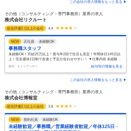
社が取り組むプロジェクトに、設計担当の一人として参画いただきま
この会社の求人情報をもっと見る
す。 プロジェクトは、用途、規模、国内外建設地ともに多岐にわたりま
す。 担当プロジェクトは、その時点の状況によるために確定できません
その他（コンサルティング・専門事務所）業界の求人
が、ご経験や希望等を踏まえて決定します。 入社時にレジデンス、
…
株式会社リクルート
総合評価
3.1
以上の会社
4.4
NEW
正社員
未経験OK
事務職スタッフ
未経験OK！月給25万以上！賞与年2回で生活も安定！年間休日145日以
上！完全週休2日制で友達と予定が合わせやすい！ ▼仕事内容 未経験歓
迎・学歴不問！女性も活躍中！フリーター・社会人デビューOK！ ＜求
給与等の情報を見る
提供：キャリアンサー
める人材＞ 研修体制が整っているため、経験は一切不問です! 以下にひ
とつでも当てはまればまずは応募してみてください! <こんな会社、仕事
で働きたい> ・正社員として長く安心して働きたい ・未経験から営業を
この会社の求人情報をもっと見る
してみたい ・コミュニケーションが好き ・ワークライフバランスを大切
にしたい <活かせる経験やスキル> ・多くの人と接する機会、仕事の経
その他（コンサルティング・専門事務所）業界の求人
験 ・スケジュール通りに段取りを組む仕事の経験 (静岡県
…
株式会社博報堂
総合評価
3.1
以上の会社
3.8
NEW
契約社員
未経験OK
未経験歓迎／事務職／営業経験者歓迎／年休125日・