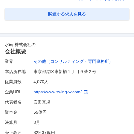
さ、正確さを備え、お客様企業がGlobal且つ世界最高基準の品質・安全
性・コンプライアンスを達成する為の試験/Testing・検査/Inspection・認
証/Certificationサービ
…
関連する求人を見る
水ing株式会社
の
会社概要
業界
その他（コンサルティング・専門事務所）
本店所在地
東京都港区東新橋１丁目９番２号
従業員数
4,070人
企業URL
https://www.swing-w.com/
代表者名
安田真規
資本金
55億円
決算月
3
月
売上高
829.37億円
※