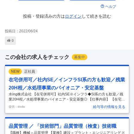
ヘルプ
投稿・登録済みの方は
ログイン
して
続きを読む
投稿日：
2022/06/24
0
この会社の求人をチェック
募集中
NEW
正社員
在宅併用可／社内SE／インフラSI系の方も歓迎／残業
20H程／水処理事業のパイオニア・安定基盤
水ing株式会社 【在宅併用可】社内SE※インフラ◆SI系の方も歓迎／残
業20H程／水処理事業のパイオニア・安定基盤◎ 【仕事内容】 【在宅併
用可】社内SE※インフラ◆SI系の方も歓迎／残業20H程／水処理事業の
給与等の情報を見る
提供：doda
パイオニア・安定基盤◎ 【具体的な仕事内容】 ～インフラを支える水処
理事業のパイオニア／将来的にPM・PLを目指せる／社員数4300名、年
休124日の優良大手～ ■業務内容 インフラチームにおいてセキュリティ
対策業務、ネットワーク関連業務、インシデント対応などご経験や得意
品質管理 ／ 「技術部門」品質管理（検査）技術職
分野によって出来るところからお任せいたします。 ７名の中でメイン担
【職種】機械＞品質管理 【業種】建設＞プラント・エンジニアリング ※