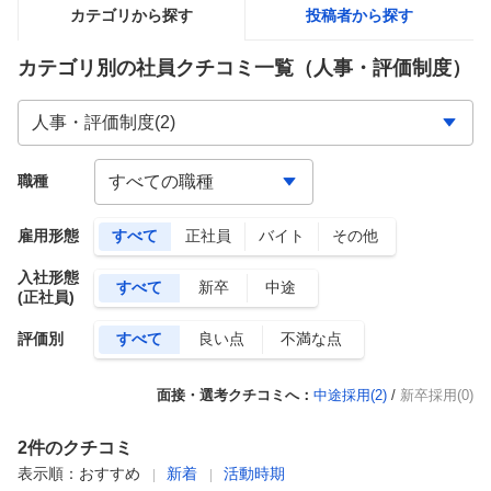
カテゴリから探す
投稿者から探す
カテゴリ別の社員クチコミ一覧
（人事・評価制度）
職種
雇用形態
すべて
正社員
バイト
その他
入社形態
すべて
新卒
中途
(正社員)
評価別
すべて
良い点
不満な点
面接・選考クチコミへ：
中途採用(
2
)
/
新卒採用(0)
2
件のクチコミ
表示順：
おすすめ
新着
活動時期