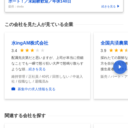
ポート！／未経験歓迎／年休140日
提供：doda
続きを見る
この会社を見た人が見ている企業
水ingAM株式会社
全国共済農業
3.4
3.9
配属先次第だと思いますが、上司が本当に些細
採れたての新鮮な
なことでも一瞬で怒り狂い大声で怒鳴り散らす
方を自分たちで考
ような頭
…続きを見る
接生産者
…続きを
維持管理
正社員
40代
回答しない
中途入
販売
パート・ア
社
役職なし
退職済み
募集中の求人情報を見る
関連する会社を探す