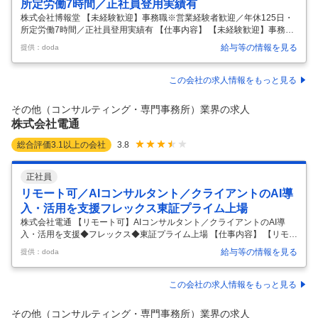
所定労働7時間／正社員登用実績有
株式会社博報堂 【未経験歓迎】事務職※営業経験者歓迎／年休125日・
所定労働7時間／正社員登用実績有 【仕事内容】 【未経験歓迎】事務職
※営業経験者歓迎／年休125日・所定労働7時間／正社員登用実績有 【具
給与等の情報を見る
提供：doda
体的な仕事内容】 <異業界からの入社者活躍中キャリアチェンジ可能／
国内トップクラスのスケール/営業職から転向希望者歓迎> 【職務内容】
配属部署の基幹業務の円滑な推進をサポートする事務業務全般をご担当
この会社の求人情報をもっと見る
頂きます。 業務の特徴としてはサポート業務・管理業務・会計処理・予
算管理等の経理業務など幅広い業務に対応いただきます。ご経験や適性
その他（コンサルティング・専門事務所）業界の求人
等に応じて担当いただく業務を決定いたします。 【具体的な業務内容
…
株式会社電通
総合評価
3.1
以上の会社
3.8
正社員
リモート可／AIコンサルタント／クライアントのAI導
入・活用を支援フレックス東証プライム上場
株式会社電通 【リモート可】AIコンサルタント／クライアントのAI導
入・活用を支援◆フレックス◆東証プライム上場 【仕事内容】 【リモー
ト可】AIコンサルタント／クライアントのAI導入・活用を支援◆フレッ
給与等の情報を見る
提供：doda
クス◆東証プライム上場 【具体的な仕事内容】 【クライアントの抱える
事業課題をAIコンサルタントして支援／広告代理店として日本トップク
ラスのシェアを誇る／働き方改革制度実施】 ■業務概要： 電通が掲げて
この会社の求人情報をもっと見る
いるIntegrated Growth Partnerを実現するべく、ビジネストランスフォ
ーメーションを担って頂けるAIコンサルタントを募集します。 ■業務内
その他（コンサルティング・専門事務所）業界の求人