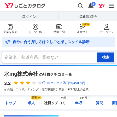
Yahoo!しごとカタログ
検索
通知
i
ログイン
ID新規取得
企業を探す
しごとQA
特集一覧
スカウト
マイページ
自分に合う探し方は？しごと探しスタイル診断
水ing株式会社
の社員クチコミ一覧
3.2
76
クチコミ
平均
450
万円
その他（コンサルティング・専門事務所）業界
3.0以上の企業
募集中
74件
364件
トップ
求人
社員クチコミ
年収
質問
面