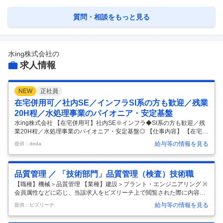
質問・相談をもっと見る
水ing株式会社
の
求人情報
NEW
正社員
在宅併用可／社内SE／インフラSI系の方も歓迎／残業
20H程／水処理事業のパイオニア・安定基盤
水ing株式会社 【在宅併用可】社内SE※インフラ◆SI系の方も歓迎／残
業20H程／水処理事業のパイオニア・安定基盤◎ 【仕事内容】 【在宅併
用可】社内SE※インフラ◆SI系の方も歓迎／残業20H程／水処理事業の
給与等の情報を見る
提供：doda
パイオニア・安定基盤◎ 【具体的な仕事内容】 ～インフラを支える水処
理事業のパイオニア／将来的にPM・PLを目指せる／社員数4300名、年
休124日の優良大手～ ■業務内容 インフラチームにおいてセキュリティ
品質管理 ／ 「技術部門」品質管理（検査）技術職
対策業務、ネットワーク関連業務、インシデント対応などご経験や得意
分野によって出来るところからお任せいたします。 ７名の中でメイン担
【職種】機械＞品質管理 【業種】建設＞プラント・エンジニアリング ※
当がそれぞれ決められておりますが、他の領域も一部携
…
会員属性などに応じ、当該求人をビズリーチ上で閲覧された際に内容が
異なる場合があります ■職務内容 当部門は、お客様に納入する製品の検
給与等の情報を見る
提供：ビズリーチ
査を通じて品質向上を目指し、不適合防止に向けた取り組みをおこなっ
ています。 今回お任せしたい業務は以下の通りです。 ■業務内容 水処理