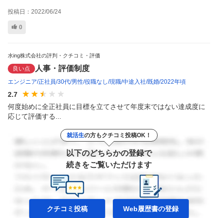
投稿日：
2022/06/24
0
水ing株式会社の評判・クチコミ・評価
人事・評価制度
良い点
エンジニア
正社員
30代
男性
役職なし
現職
中途入社
既婚
2022年頃
2.7
何度始めに全正社員に目標を立てさせて年度末ではない達成度に
応じて評価する...
就活生
の方もクチコミ投稿OK！
以下のどちらかの登録で
続きをご覧いただけます
クチコミ投稿
Web履歴書の
登録