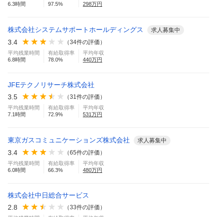
6.3
時間
97.5
%
298
万円
株式会社システムサポートホールディングス
求人募集中
3.4
（
34
件の評価）
平均残業時間
有給取得率
平均年収
6.8
時間
78.0
%
440
万円
JFEテクノリサーチ株式会社
3.5
（
31
件の評価）
平均残業時間
有給取得率
平均年収
7.1
時間
72.9
%
531
万円
東京ガスコミュニケーションズ株式会社
求人募集中
3.4
（
65
件の評価）
平均残業時間
有給取得率
平均年収
6.0
時間
66.3
%
480
万円
株式会社中日総合サービス
2.8
（
33
件の評価）