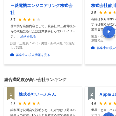
三菱電機エンジニアリング株式会
株式会社前川
社
3.5
有給は取りやすい
3.7
すれば有給が取れ
基本的な業務内容として、親会社の三菱電機か
業務負荷
…続きを
らの依頼に応じた設計業務を行っていくイメー
製造
その他の非
ジ。
…続きを見る
退職済み
設計
正社員
20代
男性
新卒入社
役職な
し
現職
募集中の求人
募集中の求人情報を見る
総合満足度
が高い会社ランキング
1
2
株式会社いーふらん
Apple 
4.8
4.6
給料面は説明会で説明があったがやはり周りの
世界一と言ってい
社会人の友達と比べると高すぎるので早期キャ
オファーをもらっ