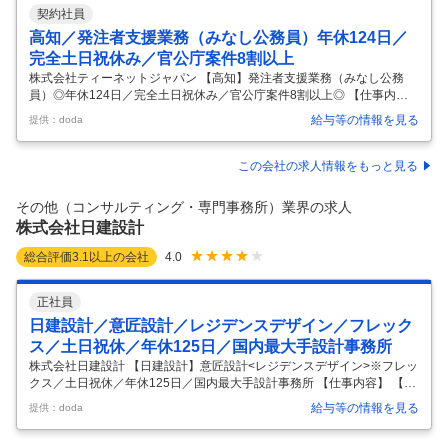
契約社員
高知／発注者支援業務（みなし公務員）年休124日／
完全土日祝休み／官公庁案件8割以上
株式会社ティーネットジャパン 【高知】発注者支援業務（みなし公務
員）◎年休124日／完全土日祝休み／官公庁案件8割以上◎ 【仕事内
容】 【高知】発注者支援業務（みなし公務員）◎年休124日／完全土日
給与等の情報を見る
提供：doda
祝休み／官公庁案件8割以上◎ 【具体的な仕事内容】 【創業以来45期以
上の連続黒字経営／売上250億・社員数2700名規模／本業部門では20年
以上連続全国1位獲得／多角事業で成長展開する優良企業】 ■業務内容：
この会社の求人情報をもっと見る
（1）発注者支援業務／施工管理（工事監督、行政事務補助、公物管
理、積算等）： 国土交通省や地方自治体等の官公庁が発注する公共事業
その他（コンサルティング・専門事務所）業界の求人
で、発注者が行う業務を代行する補助業務です。具体的な仕事内容と
…
株式会社日建設計
総合評価
3.1
以上の会社
4.0
正社員
日建設計／意匠設計／レジデンスデザイン／フレック
ス／土日祝休／年休125日／国内最大手設計事務所
株式会社日建設計 【日建設計】意匠設計<レジデンスデザイン>※フレッ
クス／土日祝休／年休125日／国内最大手設計事務所 【仕事内容】 【日
建設計】意匠設計<レジデンスデザイン>※フレックス／土日祝休／年休
給与等の情報を見る
提供：doda
125日／国内最大手設計事務所 【具体的な仕事内容】 ～年間休日125日
／国内外に拠点を設け、日本を代表する大手設計事務所～ ■業務内容 当