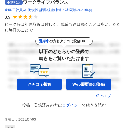
ワークライフバランス
不満な点
企画
正社員
40代
女性
課長
現職
中途入社
既婚
2021年頃
3.5
ピーク時は年休取得は難しく、残業も連日続くことは多い。ただ
し毎日のことで...
選考中
の方もクチコミ投稿OK！
以下のどちらかの登録で
続きをご覧いただけます
クチコミ投稿
Web履歴書の
登録
ヘルプ
投稿・登録済みの方は
ログイン
して
続きを読む
投稿日：
2021/07/03