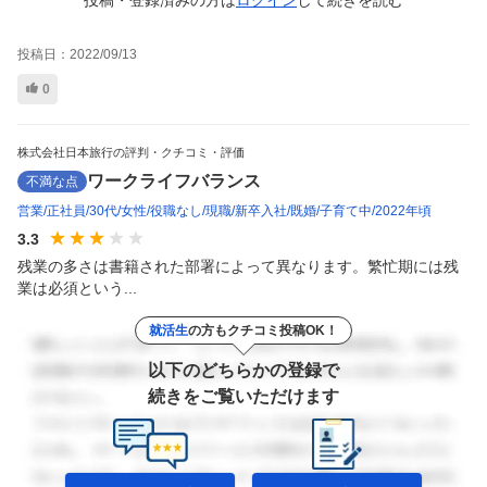
投稿日：
2022/09/13
0
株式会社日本旅行の評判・クチコミ・評価
ワークライフバランス
不満な点
営業
正社員
30代
女性
役職なし
現職
新卒入社
既婚
子育て中
2022年頃
3.3
残業の多さは書籍された部署によって異なります。繁忙期には残
業は必須という...
就活生
の方もクチコミ投稿OK！
以下のどちらかの登録で
続きをご覧いただけます