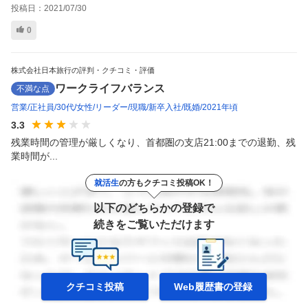
投稿日：
2021/07/30
0
株式会社日本旅行の評判・クチコミ・評価
ワークライフバランス
不満な点
営業
正社員
30代
女性
リーダー
現職
新卒入社
既婚
2021年頃
3.3
残業時間の管理が厳しくなり、首都圏の支店21:00までの退勤、残
業時間が...
就活生
の方もクチコミ投稿OK！
以下のどちらかの登録で
続きをご覧いただけます
クチコミ投稿
Web履歴書の
登録