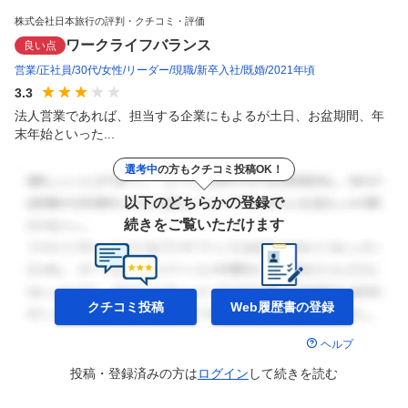
株式会社日本旅行の評判・クチコミ・評価
ワークライフバランス
良い点
営業
正社員
30代
女性
リーダー
現職
新卒入社
既婚
2021年頃
3.3
法人営業であれば、担当する企業にもよるが土日、お盆期間、年
末年始といった...
選考中
の方もクチコミ投稿OK！
以下のどちらかの登録で
続きをご覧いただけます
クチコミ投稿
Web履歴書の
登録
ヘルプ
投稿・登録済みの方は
ログイン
して
続きを読む