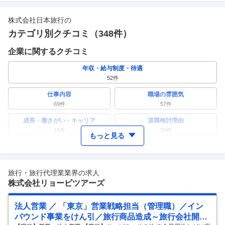
株式会社日本旅行
の
カテゴリ別クチコミ（
348
件）
企業に関するクチコミ
年収・給与制度・待遇
52
件
仕事内容
職場の雰囲気
69
件
57
件
成長・働きがい・キャリア
退職検討理由
15
件
26
件
もっと見る
ワークライフバランス
女性の活躍・働きやすさ
20
件
38
件
旅行・旅行代理業業界の求人
副業
テレワーク・リモートワーク
株式会社リョービツアーズ
10
件
10
件
人事・評価制度
入社理由・入社後ギャップ
法人営業 ／ 「東京」営業戦略担当（管理職）／イン
25
件
11
件
バウンド事業をけん引／旅行商品造成～旅行会社開拓