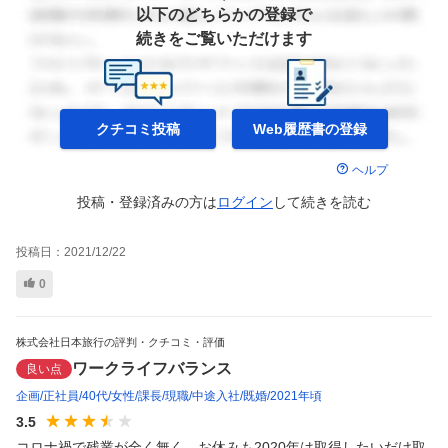
以下のどちらかの登録で
続きをご覧いただけます
クチコミ投稿
Web履歴書の
登録
ヘルプ
投稿・登録済みの方は
ログイン
して
続きを読む
投稿日：
2021/12/22
0
株式会社日本旅行の評判・クチコミ・評価
ワークライフバランス
良い点
企画
正社員
40代
女性
課長
現職
中途入社
既婚
2021年頃
3.5
コロナ禍で残業が全く無く、お休みも2020年は取得したいだけ取