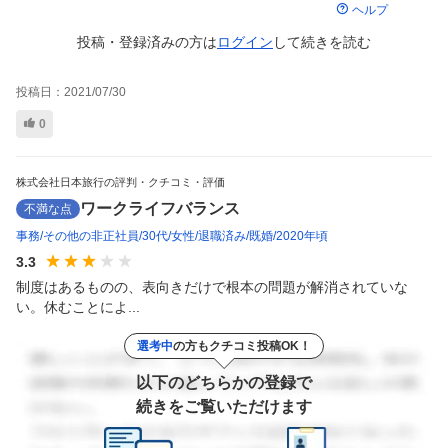
ヘルプ
投稿・登録済みの方は
ログイン
して
続きを読む
投稿日：
2021/07/30
0
株式会社日本旅行の評判・クチコミ・評価
ワークライフバランス
不満な点
事務
その他の非正社員
30代
女性
退職済み
既婚
2020年頃
3.3
制度はあるものの、表向きだけで根本の問題が解消されていな
い。休むことによ...
選考中
の方もクチコミ投稿OK！
以下のどちらかの登録で
続きをご覧いただけます