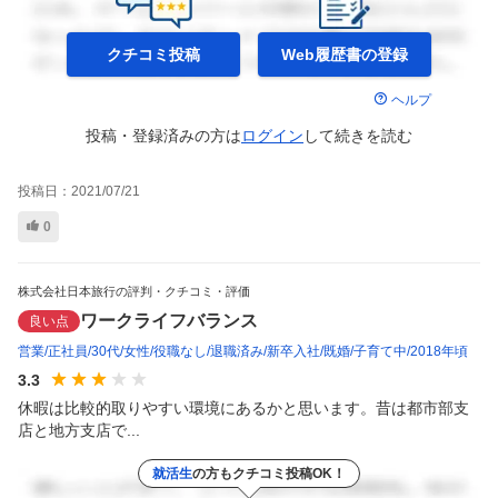
クチコミ投稿
Web履歴書の
登録
ヘルプ
投稿・登録済みの方は
ログイン
して
続きを読む
投稿日：
2021/07/21
0
株式会社日本旅行の評判・クチコミ・評価
ワークライフバランス
良い点
営業
正社員
30代
女性
役職なし
退職済み
新卒入社
既婚
子育て中
2018年頃
3.3
休暇は比較的取りやすい環境にあるかと思います。昔は都市部支
店と地方支店で...
就活生
の方もクチコミ投稿OK！