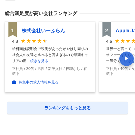
総合満足度
が高い会社ランキング
1
2
株式会社いーふらん
Apple 
4.8
4.6
給料面は説明会で説明があったがやはり周りの
世界一と言ってい
社会人の友達と比べると高すぎるので早期キャ
オファーをもらっ
リアの期
…続きを見る
ー気分で
…続きを
正社員
20代
男性
新卒入社
役職なし
在
正社員
40代
女
籍中
籍中
募集中の求人情報を見る
ランキングをもっと見る