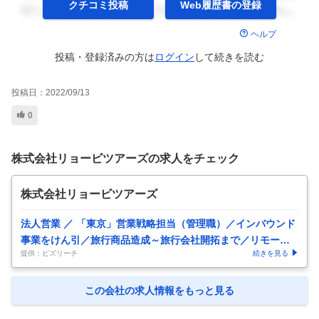
クチコミ投稿
Web履歴書の
登録
ヘルプ
投稿・登録済みの方は
ログイン
して
続きを読む
投稿日：
2022/09/13
0
株式会社リョービツアーズの求人をチェック
株式会社リョービツアーズ
法人営業 ／ 「東京」営業戦略担当（管理職）／インバウンド
事業をけん引／旅行商品造成～旅行会社開拓まで／リモート
提供：ビズリーチ
続きを見る
勤務可能
この会社の求人情報をもっと見る