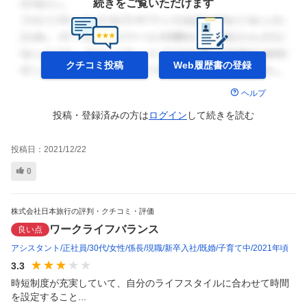
続きをご覧いただけます
クチコミ投稿
Web履歴書の
登録
ヘルプ
投稿・登録済みの方は
ログイン
して
続きを読む
投稿日：
2021/12/22
0
株式会社日本旅行の評判・クチコミ・評価
ワークライフバランス
良い点
アシスタント
正社員
30代
女性
係長
現職
新卒入社
既婚
子育て中
2021年頃
3.3
時短制度が充実していて、自分のライフスタイルに合わせて時間
を設定すること...