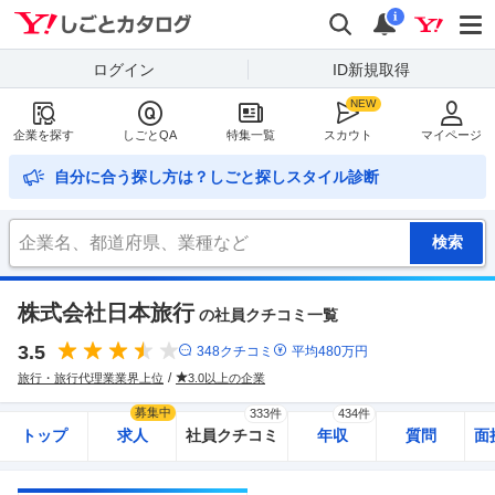
Yahoo!しごとカタログ
検索
通知
i
ログイン
ID新規取得
企業を探す
しごとQA
特集一覧
スカウト
マイページ
自分に合う探し方は？しごと探しスタイル診断
株式会社日本旅行
の社員クチコミ一覧
3.5
348
クチコミ
平均
480
万円
旅行・旅行代理業業界上位
3.0以上の企業
募集中
333件
434件
トップ
求人
社員クチコミ
年収
質問
面