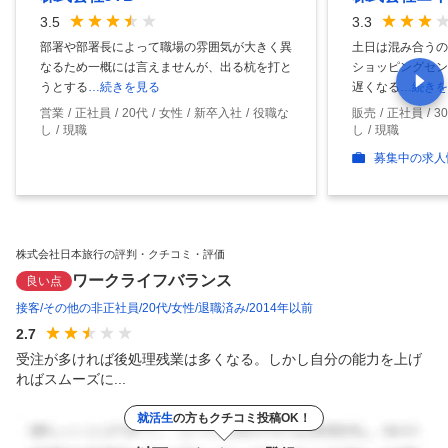
3.5
3.3
部署や部署長によって職場の雰囲気が大きく異
土日は混み合うの
なるため一概には言えませんが、出る杭を打と
ショッピングセン
うとする
…続きを見る
遅くなる
…続きを
営業
正社員
20代
女性
新卒入社
役職な
販売
正社員
3
し
現職
し
現職
募集中の求人
株式会社日本旅行の評判・クチコミ・評価
ワークライフバランス
良い点
接客
その他の非正社員
20代
女性
退職済み
2014年以前
2.7
受注が多ければ後処理残業は多くなる。しかし自分の能力を上げ
ればスムーズに...
就活生
の方もクチコミ投稿OK！