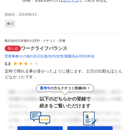
投稿・登録済みの方は
ログイン
して
続きを読む
投稿日：
2018/06/13
0
株式会社日本旅行の評判・クチコミ・評価
ワークライフバランス
良い点
営業事務
その他の非正社員
30代
女性
退職済み
2016年頃
3.3
定時で帰れる事が多かったように感じます。土日の出勤もほとん
どなかったです...
選考中
の方もクチコミ投稿OK！
以下のどちらかの登録で
続きをご覧いただけます