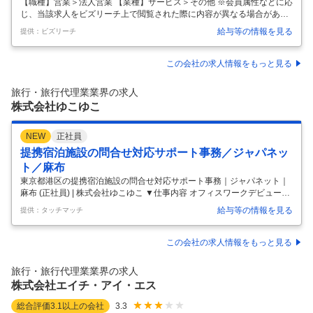
企業の選考に関するクチコミ
まで／リモート勤務可能
【職種】営業＞法人営業 【業種】サービス＞その他 ※会員属性などに応
じ、当該求人をビズリーチ上で閲覧された際に内容が異なる場合があり
中途採用面接・選考
新卒採用面接・選考
ます インバウンド事業の市場戦略・商品造成の営業責任者（管理職・プ
給与等の情報を見る
提供：ビズリーチ
レイングマネージャー）を募集中 ■当社について 当社は、両備グループ
2
件
13
件
のトラベル事業として1971年に創業して以来、半世紀以上にわたり、
お客様一人ひとりのニーズに寄り添い、国内・海外を問わず多様な旅行
この会社の求人情報をもっと見る
サービスを提供してまいりました。 岡山・福山・東京に事業所を展開
し、地域密着型ならではの機動力と、 きめ細やかなご提案力を強みに、
旅行・旅行代理業業界の求人
大手旅行会社にはない柔軟性と丁寧なサポートを実現しています。 ■ポ
株式会社ゆこゆこ
…
NEW
正社員
提携宿泊施設の問合せ対応サポート事務／ジャパネッ
ト／麻布
東京都港区の提携宿泊施設の問合せ対応サポート事務｜ジャパネット｜
麻布 (正社員) | 株式会社ゆこゆこ ▼仕事内容 オフィスワークデビュー歓
迎！電話 ・接客対応活かせる温泉地に特化して宿やホテルを紹介するカ
給与等の情報を見る
提供：タッチマッチ
タログ ・予約サイト『ゆこゆこ』にて、全国２０００以上の提携宿泊施
設を支える窓口業務をお任せします。 ◆提携宿泊施設からの電話 ・メー
ルによる問い合わせ対応◆宿泊施設への確認 ・連絡事項などの発信業務
この会社の求人情報をもっと見る
◆販売プランの作成や更新に関するサポート◆管理システムの操作方法
に関するご案内◆請求情報などの照会および回答 ＊変更範囲：会社の定
旅行・旅行代理業業界の求人
める業務 (東京都港区) ▼職種 提携宿泊施設の問合せ対応サポー
…
株式会社エイチ・アイ・エス
総合評価
3.1
以上の会社
3.3