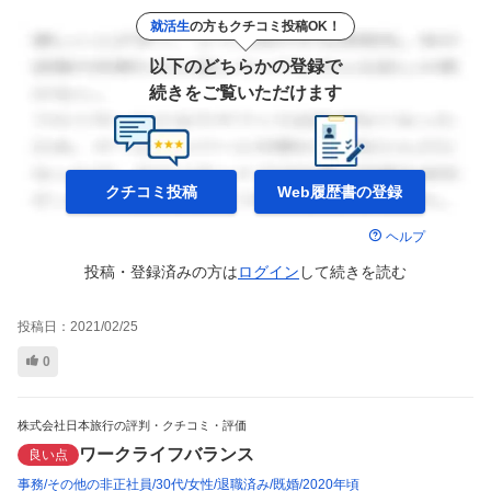
就活生
の方もクチコミ投稿OK！
以下のどちらかの登録で
続きをご覧いただけます
クチコミ投稿
Web履歴書の
登録
ヘルプ
投稿・登録済みの方は
ログイン
して
続きを読む
投稿日：
2021/02/25
0
株式会社日本旅行の評判・クチコミ・評価
ワークライフバランス
良い点
事務
その他の非正社員
30代
女性
退職済み
既婚
2020年頃