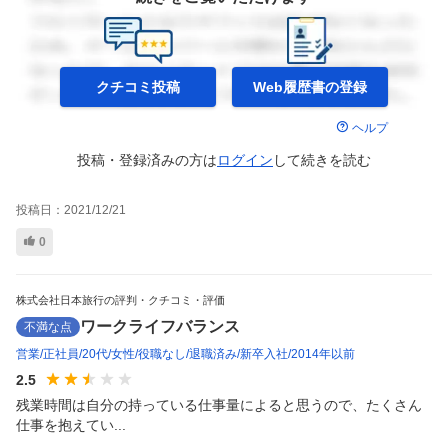
クチコミ投稿
Web履歴書の
登録
ヘルプ
投稿・登録済みの方は
ログイン
して
続きを読む
投稿日：
2021/12/21
0
株式会社日本旅行の評判・クチコミ・評価
ワークライフバランス
不満な点
営業
正社員
20代
女性
役職なし
退職済み
新卒入社
2014年以前
2.5
残業時間は自分の持っている仕事量によると思うので、たくさん
仕事を抱えてい...