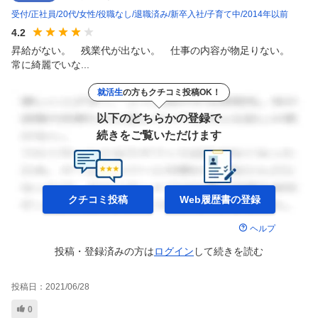
受付
正社員
20代
女性
役職なし
退職済み
新卒入社
子育て中
2014年以前
4.2
昇給がない。　残業代が出ない。　仕事の内容が物足りない。　
常に綺麗でいな...
就活生
の方もクチコミ投稿OK！
以下のどちらかの登録で
続きをご覧いただけます
クチコミ投稿
Web履歴書の
登録
ヘルプ
投稿・登録済みの方は
ログイン
して
続きを読む
投稿日：
2021/06/28
0