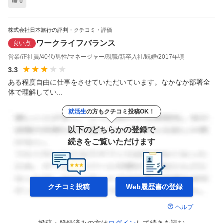
0
株式会社日本旅行の評判・クチコミ・評価
ワークライフバランス
良い点
営業
正社員
40代
男性
マネージャー
現職
新卒入社
既婚
2017年頃
3.3
ある程度自由に仕事をさせていただいています。なかなか部署全
体で理解してい...
就活生
の方もクチコミ投稿OK！
以下のどちらかの登録で
続きをご覧いただけます
クチコミ投稿
Web履歴書の
登録
ヘルプ