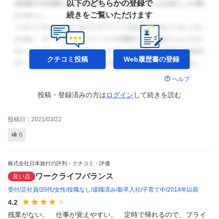
以下のどちらかの登録で
続きをご覧いただけます
クチコミ投稿
Web履歴書の
登録
ヘルプ
投稿・登録済みの方は
ログイン
して
続きを読む
投稿日：
2021/03/22
0
株式会社日本旅行の評判・クチコミ・評価
ワークライフバランス
良い点
受付
正社員
20代
女性
役職なし
退職済み
新卒入社
子育て中
2014年以前
4.2
残業がない。　仕事が覚えやすい。　定時で帰れるので、プライ