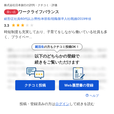
株式会社日本旅行の評判・クチコミ・評価
ワークライフバランス
良い点
経営
正社員
60代以上
男性
本部長
現職
新卒入社
既婚
2019年頃
3.3
時短制度も充実しており、子育てをしながら働いている社員も多
く、プライベー...
就活生
の方もクチコミ投稿OK！
以下のどちらかの登録で
続きをご覧いただけます
クチコミ投稿
Web履歴書の
登録
ヘルプ
投稿・登録済みの方は
ログイン
して
続きを読む