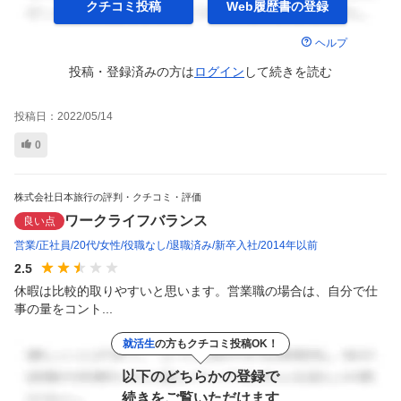
クチコミ投稿
Web履歴書の
登録
ヘルプ
投稿・登録済みの方は
ログイン
して
続きを読む
投稿日：
2022/05/14
0
株式会社日本旅行の評判・クチコミ・評価
ワークライフバランス
良い点
営業
正社員
20代
女性
役職なし
退職済み
新卒入社
2014年以前
2.5
休暇は比較的取りやすいと思います。営業職の場合は、自分で仕
事の量をコント...
就活生
の方もクチコミ投稿OK！
以下のどちらかの登録で
続きをご覧いただけます