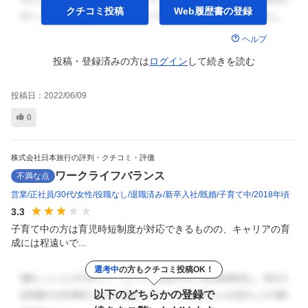
クチコミ投稿
Web履歴書の
登録
ヘルプ
投稿・登録済みの方は
ログイン
して
続きを読む
投稿日：
2022/06/09
0
株式会社日本旅行の評判・クチコミ・評価
ワークライフバランス
不満な点
営業
正社員
30代
女性
役職なし
退職済み
新卒入社
既婚
子育て中
2018年頃
3.3
子育て中の方は育児時短制度が対応できるものの、キャリアの育
成には程遠いで...
選考中
の方もクチコミ投稿OK！
以下のどちらかの登録で