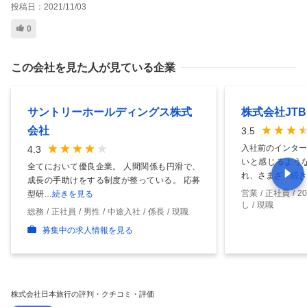
投稿日：
2021/11/03
0
この会社を見た人が見ている企業
サントリーホールディングス株式
株式会社JTB
会社
3.5
入社前のインター
4.3
いと感じるよう
全てにおいて優良企業。 人間関係も円滑で、
れ、さまざ
…続き
成長の手助けをする制度が整っている。 応募
営業
正社員
2
型研
…続きを見る
し
現職
総務
正社員
男性
中途入社
係長
現職
募集中の求人情報を見る
株式会社日本旅行の評判・クチコミ・評価