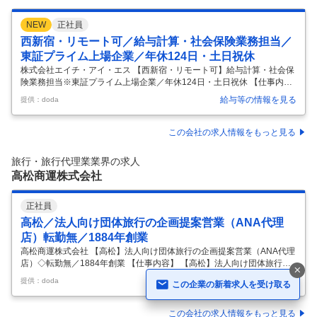
NEW
正社員
西新宿・リモート可／給与計算・社会保険業務担当／
東証プライム上場企業／年休124日・土日祝休
株式会社エイチ・アイ・エス 【西新宿・リモート可】給与計算・社会保
険業務担当※東証プライム上場企業／年休124日・土日祝休 【仕事内
容】 【西新宿・リモート可】給与計算・社会保険業務担当※東証プライ
給与等の情報を見る
提供：doda
ム上場企業／年休124日・土日祝休 【具体的な仕事内容】 【東証プライ
ム上場／国内外に事業を展開するグローバル企業／旅行事業以外に新規
事業を多数展開／年休124日・土日祝休み】 ■担当業務： ○支給関連 月
この会社の求人情報をもっと見る
例給与計算、賞与計算、退職金計算、役員報酬等 ○社会保険手続き 雇用
保険被保険者資格取得/喪失 健康保険 厚生年金保険被保険者資格取得／
旅行・旅行代理業業界の求人
喪失／扶養異動 社会保険料関連（算定、月変、免除手続き等）、
…
高松商運株式会社
正社員
高松／法人向け団体旅行の企画提案営業（ANA代理
店）転勤無／1884年創業
高松商運株式会社 【高松】法人向け団体旅行の企画提案営業（ANA代理
店）◇転勤無／1884年創業 【仕事内容】 【高松】法人向け団体旅行の
企画提案営業（ANA代理店）◇転勤無／1884年創業 【具体的な仕事内
給与等の情報を見る
提供：doda
この企業の新着求人を受け取る
容】 ≪1884年創業以来四国・香川の空と海の玄関を守り続けてきた当
社にて、旅行の営業スタッフを募集します≫ ＼業務内容／ ――――――
―――――――― 法人顧客の出張手配や社員旅行、修学旅行や部活動の
この会社の求人情報をもっと見る