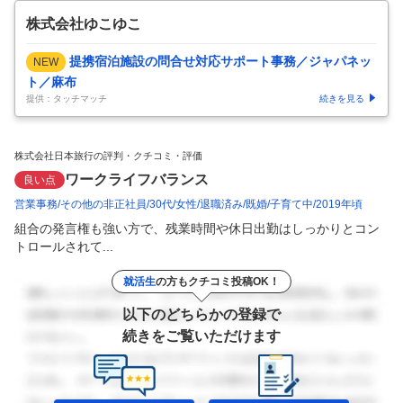
株式会社ゆこゆこ
提携宿泊施設の問合せ対応サポート事務／ジャパネッ
NEW
ト／麻布
提供：タッチマッチ
続きを見る
株式会社日本旅行の評判・クチコミ・評価
ワークライフバランス
良い点
営業事務
その他の非正社員
30代
女性
退職済み
既婚
子育て中
2019年頃
組合の発言権も強い方で、残業時間や休日出勤はしっかりとコン
トロールされて...
就活生
の方もクチコミ投稿OK！
以下のどちらかの登録で
続きをご覧いただけます