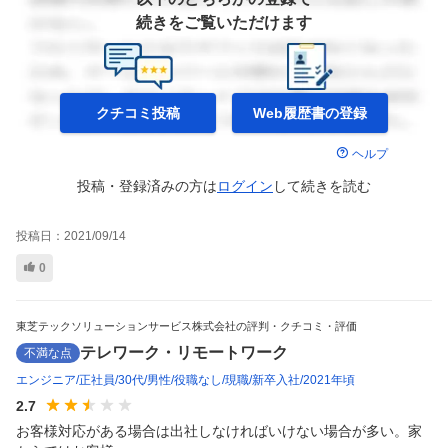
続きをご覧いただけます
クチコミ投稿
Web履歴書の
登録
ヘルプ
投稿・登録済みの方は
ログイン
して
続きを読む
投稿日：
2021/09/14
0
東芝テックソリューションサービス株式会社の評判・クチコミ・評価
テレワーク・リモートワーク
不満な点
エンジニア
正社員
30代
男性
役職なし
現職
新卒入社
2021年頃
2.7
お客様対応がある場合は出社しなければいけない場合が多い。家