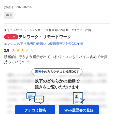
投稿日：
2022/02/26
0
東芝テックソリューションサービス株式会社の評判・クチコミ・評価
テレワーク・リモートワーク
良い点
エンジニア
正社員
男性
役職なし
現職
新卒入社
2021年頃
2.8
積極的に行うよう指示が出ているパソコンもモバイル含めて全員
持っているので...
選考中
の方もクチコミ投稿OK！
以下のどちらかの登録で
続きをご覧いただけます
クチコミ投稿
Web履歴書の
登録