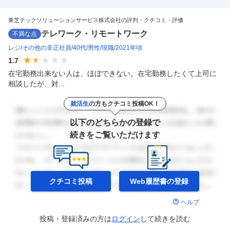
東芝テックの「TEC」ブランドのPOSシステ
…
東芝テックソリューションサービス株式会社の評判・クチコミ・評価
テレワーク・リモートワーク
不満な点
レジ
その他の非正社員
40代
男性
現職
2021年頃
1.7
在宅勤務出来ない人は、ほぼできない。在宅勤務したくて上司に
相談したが、対...
就活生
の方もクチコミ投稿OK！
以下のどちらかの登録で
続きをご覧いただけます
クチコミ投稿
Web履歴書の
登録
ヘルプ
投稿・登録済みの方は
ログイン
して
続きを読む