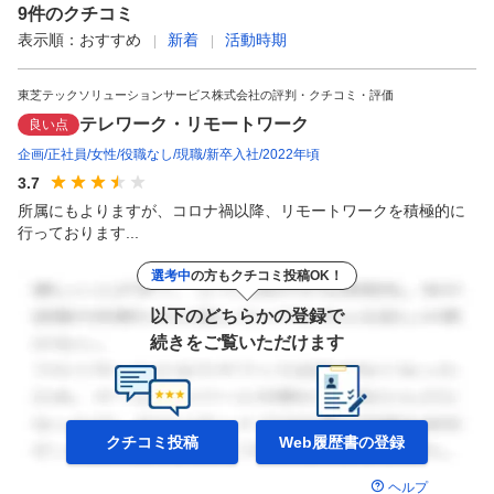
9
件のクチコミ
表示順：
おすすめ
新着
活動時期
東芝テックソリューションサービス株式会社の評判・クチコミ・評価
テレワーク・リモートワーク
良い点
企画
正社員
女性
役職なし
現職
新卒入社
2022年頃
3.7
所属にもよりますが、コロナ禍以降、リモートワークを積極的に
行っております...
選考中
の方もクチコミ投稿OK！
以下のどちらかの登録で
続きをご覧いただけます
クチコミ投稿
Web履歴書の
登録
ヘルプ