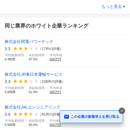
もっと見る
同じ業界のホワイト企業ランキング
株式会社関電パワーテック
3.3
（
17
件の評価）
平均残業時間
有給取得率
平均年収
6.3
時間
97.5
%
508
万円
株式会社JR東日本運輸サービス
3.3
（
108
件の評価）
平均残業時間
有給取得率
平均年収
5.6
時間
91.4
%
465
万円
株式会社JALエンジニアリング
3.9
（
91
件の評価）
この企業の新着求人を受け取る
平均残業時間
有給取得率
平均年収
5.5
時間
80.0
%
600
万円