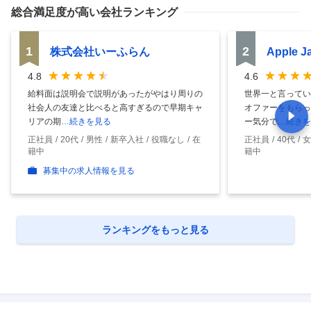
総合満足度
が高い会社ランキング
1
2
株式会社いーふらん
Apple 
4.8
4.6
給料面は説明会で説明があったがやはり周りの
世界一と言ってい
社会人の友達と比べると高すぎるので早期キャ
オファーをもらっ
リアの期
…続きを見る
ー気分で
…続きを
正社員
20代
男性
新卒入社
役職なし
在
正社員
40代
女
籍中
籍中
募集中の求人情報を見る
ランキングをもっと見る