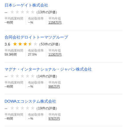
日本シーゲイト株式会社
--
（
13
件の評価）
平均残業時間
有給取得率
平均年収
--
時間
--
%
1158
万円
合同会社デロイトトーマツグループ
3.6
（
53
件の評価）
平均残業時間
有給取得率
平均年収
59.3
時間
27.5
%
1130
万円
マグナ・インターナショナル・ジャパン株式会社
--
（
14
件の評価）
平均残業時間
有給取得率
平均年収
--
時間
--
%
995
万円
DOWAエコシステム株式会社
--
（
19
件の評価）
平均残業時間
有給取得率
平均年収
--
時間
--
%
978
万円