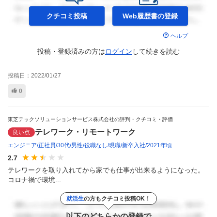
クチコミ投稿
Web履歴書の
登録
ヘルプ
投稿・登録済みの方は
ログイン
して
続きを読む
投稿日：
2022/01/27
0
東芝テックソリューションサービス株式会社の評判・クチコミ・評価
テレワーク・リモートワーク
良い点
エンジニア
正社員
30代
男性
役職なし
現職
新卒入社
2021年頃
2.7
テレワークを取り入れてから家でも仕事が出来るようになった。
コロナ禍で環境...
就活生
の方もクチコミ投稿OK！
以下のどちらかの登録で