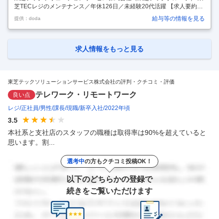
芝TECレジのメンテナンス／年休126日／未経験20代活躍 【求人要約】
プライム市場上場★東芝テックグループの安定感◎ 未経験歓迎★3カ月
給与等の情報を見る
提供：doda
育成で一生モノの技術が身につく 働きやすさ★年休126日・住宅補助・
賞与4カ月以上 【仕事内容】 【国内シェアトップクラス！】POSシステ
ムなどのメンテナンスや、導入・設置作業などをお任せします。 【具体
的な仕事内容】 ＜Pick upタブもぜひご覧ください！＞ 国内シェアNo.1
求人情報をもっと見る
※のPOSシステムを担当 あなたが担当するのは、全国のお店で使われる
東芝テックの「TEC」ブランドのPOSシステ
…
東芝テックソリューションサービス株式会社の評判・クチコミ・評価
テレワーク・リモートワーク
良い点
レジ
正社員
男性
課長
現職
新卒入社
2022年頃
3.5
本社系と支社店のスタッフの職種は取得率は90%を超えていると
思います。割...
選考中
の方もクチコミ投稿OK！
以下のどちらかの登録で
続きをご覧いただけます