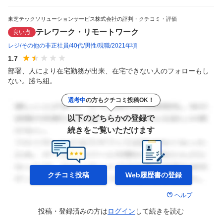
東芝テックソリューションサービス株式会社の評判・クチコミ・評価
テレワーク・リモートワーク
良い点
レジ
その他の非正社員
40代
男性
現職
2021年頃
1.7
部署、人により在宅勤務が出来、在宅できない人のフォローもし
ない。勝ち組。...
選考中
の方もクチコミ投稿OK！
以下のどちらかの登録で
続きをご覧いただけます
クチコミ投稿
Web履歴書の
登録
ヘルプ
投稿・登録済みの方は
ログイン
して
続きを読む