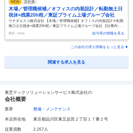
NEW
正社員
木場／管理職候補／オフィスの内装設計／転勤無土日
祝休×残業20h程／東証プライム上場グループ会社
ウチダエスコ株式会社 【木場／管理職候補】オフィスの内装設計※転勤
無◎土日祝休×残業20h程／東証プライム上場グループ会社 【仕事内
容】 【木場／管理職候補】オフィスの内装設計※転勤無◎土日祝休×残
給与等の情報を見る
提供：doda
業20h程／東証プライム上場グループ会社 【具体的な仕事内容】 ～内装
設計職でキャリアアップしたい方へ／ワークライフバランス◎平均勤続
17年以上！長期就業可能／内田洋行グループのIT子会社としての安定性
この会社の求人情報をもっと見る
／残業20h程～【変更の範囲：会社の定める業務】 ■業務内容： 同社の
内装設計業務全般をお任せいたします。 オフィスの新規開設・リニュー
アル・移転などの内装工事及びレイアウトに関する設計業務全般をお任
関連する求人を見る
…
東芝テックソリューションサービス株式会社
の
会社概要
業界
整備・メンテナンス
本店所在地
東京都品川区東五反田２丁目１７番２号
従業員数
2,257人