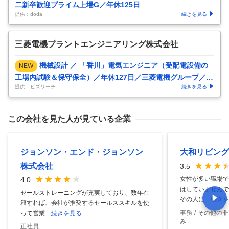
二新卒歓迎プライム上場G／年休125日
提供：doda
続きを見る
三菱電機プラントエンジニアリング株式会社
機械設計 ／ 「香川」電気エンジニア（受配電設備の
NEW
工場内試験＆保守保全）／年休127日／三菱電機グループ／イ
提供：ビズリーチ
続きを見る
ンフラを支える安定した
…
この会社を見た人が見ている企業
ジョンソン・エンド・ジョンソン
大和リビング
株式会社
3.5
女性が多い職場で
4.0
はしていませんで
セールストレーニングが充実しており、数年在
その人に
…続きを
籍すれば、会社が推奨するセールススキルを使
事務
その他の非
って営業
…続きを見る
み
正社員