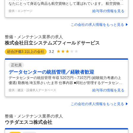
なたにとって身近な商品も航空貨物として運ばれています。 航空貨物が
あるからこそ、世界中の商品があなたの手元に届くのです。 国際物流を
給与等の情報を見る
提供：エンゲージ
支える“通関・貿易事務”で、 未経験から専門スキルを身につけません
か？ 成長性 × 安定性 × 社会的意義 成長性：航空貨物は今後20年間で2倍
に拡大！（年平均4％成長） 安定性：コロナ禍でも貨物需要は早期に回
この会社の求人情報をもっと見る
復、業界は堅調に成長中 社会的意義：半導体・医薬品・精密機器など、
日本と世界をつなぐ重要な輸送をサポート あなたの事務スキルが、世界
整備・メンテナンス業界の求人
のモノの流れを支える力になります。 具体的な仕事内容（CSA
…
株式会社日立システムズフィールドサービス
総合評価
3.1
以上の会社
3.2
正社員
データセンターの統括管理／経験者歓迎
データセンターの統括管理 年収 520万円～710万円 (経験能力考慮の上
優遇) 勤務地 埼玉県さいたま市 仕事内容 ■同社が管理するデータセンタ
ーにおける、電気・機械設備の管理・運用業務をご担当いただきます。
給与等の情報を見る
提供：建設・設備求人データベース
※基本的にメンテナンスするのは協力会社の方となるため、メンテナン
ス担当者の管理業務および、オーナーや親会社の担当者との折衝業務が
メインとなります。 【具体的には】 ■設備運用の設計支援（障害対策手
この会社の求人情報をもっと見る
順等） ■電気設備の運用および施設管理（状態確認、ローテーション、
ベンダーコントロール、月次報告等） ■ITILに基づく運用管理（インシデ
整備・メンテナンス業界の求人
ント管理、トラブル管理、変更管理等） ■障害対策訓練、
…
ウチダエスコ株式会社