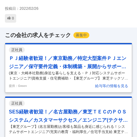
投稿日：
2022/02/26
0
この会社の求人をチェック
募集中
正社員
ＰＪ経験者歓迎！／東京勤務／特定大型案件ＰＪエン
ジニア／保守要件定義・体制構築・展開からサポート
(東京・大崎本社勤務)身近な暮らしを支える・ＰＪ対応システムサポー
まで
トエンジニア/資格支援・住宅費補助・【東芝グループ】 東芝テックソリ
ューションサービス株式会社 - トップシェアの店舗システムを支え続け
給与等の情報を見る
提供：Green
る東芝グループ会社 仕事内容 ～全国チェーンの大規模案件専門対応、お
客様も製品も身近に感じられる～ ・大手コンビニエンスストアをはじめ
とする全国チェーンの大型案件プロジェクトへ参画 保守要件定義、体制
正社員
設計・構築から展開対応をプロジェクト単位で担当。 ・店舗内の構成機
器やシステム等店舗丸ごとテクニカルサポート。 ・東芝テック営業担当
SES経験者歓迎！／名古屋勤務／東芝ＴＥＣのＰＯＳ
と協力したソリューション提案。 ＜保守要件定義・設計・構築＞ プロ
…
システム／カスタマーサクセス／エンジニア(テクサ
【東芝グループ】(名古屋勤務)お客様も製品も身近に感じられる！シス
ポ・導入SE)
テムサポートエンジニア/充実の教育・福利厚生／住宅手当支給 東芝テッ
クソリューションサービス株式会社 - トップシェアの店舗システムを支