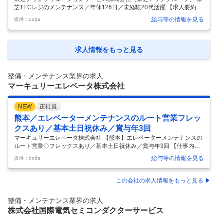
芝TECレジのメンテナンス／年休126日／未経験20代活躍 【求人要約】
プライム市場上場★東芝テックグループの安定感◎ 未経験歓迎★3カ月
給与等の情報を見る
提供：doda
育成で一生モノの技術が身につく 働きやすさ★年休126日・住宅補助・
賞与4カ月以上 【仕事内容】 【国内シェアトップクラス！】POSシステ
ムなどのメンテナンスや、導入・設置作業などをお任せします。 【具体
的な仕事内容】 ＜Pick upタブもぜひご覧ください！＞ 国内シェアNo.1
求人情報をもっと見る
※のPOSシステムを担当 あなたが担当するのは、全国のお店で使われる
東芝テックの「TEC」ブランドのPOSシステ
…
整備・メンテナンス業界の求人
マーキュリーエレベータ株式会社
NEW
正社員
熊本／エレベーターメンテナンスのルート営業フレッ
クスあり／基本土日祝休み／賞与年3回
マーキュリーエレベータ株式会社 【熊本】エレベーターメンテナンスの
ルート営業◇フレックスあり／基本土日祝休み／賞与年3回 【仕事内
容】 【熊本】エレベーターメンテナンスのルート営業◇フレックスあり
給与等の情報を見る
提供：doda
／基本土日祝休み／賞与年3回 【具体的な仕事内容】 オーチスグループ
の安定基盤／既存顧客中心のルート営業／高成約率／裁量大きく活躍／
メーカー問わず対応できる高技術力／メンテナンス・リニューアル提案
この会社の求人情報をもっと見る
／OJT充実／フレックス勤務 ■仕事内容： マンションやビル管理会社な
どの取引先へ伺い、メンテナンスやリニューアルといった自社サービス
整備・メンテナンス業界の求人
の提案をお任せします。 ■具体的な業務内容： ・お客様へ訪問 ・エレベ
株式会社国際電気セミコンダクターサービス
ータ
…