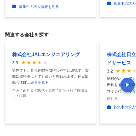
募集中の求人
募集中の求人情報を見る
関連する会社を探す
株式会社JALエンジニアリング
株式会社日立
ドサービス
3.9
男性でも、育児休暇を取得しやすい環境で、実
3.2
際に取得率はとても高いと思われます。休日出
給料がいつまでも
勤もほぼ
…続きを見る
夜勤をすれば給料
企画
正社員
30代
男性
新卒入社
役職な
分はまだ
…続きを
し
現職
正社員
募集中の求人