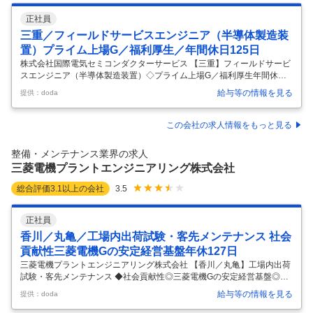
正社員
三重／フィールドサービスエンジニア（半導体製造装
置）プライム上場G／福利厚生／年間休日125日
株式会社国際電気セミコンダクターサービス 【三重】フィールドサービ
スエンジニア（半導体製造装置）◇プライム上場G／福利厚生年間休日1
25日 【仕事内容】 【三重】フィールドサービスエンジニア（半導体製
給与等の情報を見る
提供：doda
造装置）◇プライム上場G／福利厚生年間休日125日 【具体的な仕事内
容】 半導体製造装置（株式会社KOKUSAI ELECTRIC社製）の搬入、セ
ットアップから保守メンテナンス、改造などの業務に携わっていただき
この会社の求人情報をもっと見る
ます。 2～3名でチームを組み、お客様工場に出向いて業務を実施してい
ただきます。 ■お客様工場への新規装置の搬入セットアップ業務 ■お客
整備・メンテナンス業界の求人
様工場の既存装置への保守、改造、サービスプロダクトの提
…
三菱電機プラントエンジニアリング株式会社
総合評価
3.1
以上の会社
3.5
正社員
香川／丸亀／工場内出荷試験・客先メンテナンス 社会
貢献性三菱電機Gの安定経営基盤年休127日
三菱電機プラントエンジニアリング株式会社 【香川／丸亀】工場内出荷
試験・客先メンテナンス ◆社会貢献性◎三菱電機Gの安定経営基盤◎年
休127日 【仕事内容】 【香川／丸亀】工場内出荷試験・客先メンテナン
給与等の情報を見る
提供：doda
ス ◆社会貢献性◎三菱電機Gの安定経営基盤◎年休127日 【具体的な仕
事内容】 ～技術力を長期的に高められる環境／三菱電機100％出資会社