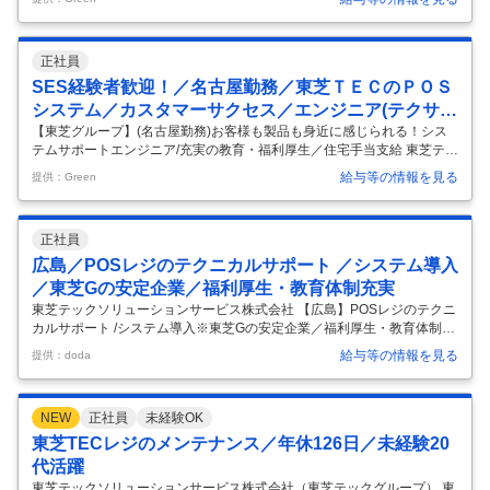
る東芝グループ会社 仕事内容 ～全国チェーンの大規模案件専門対応、お
客様も製品も身近に感じられる～ ・大手コンビニエンスストアをはじめ
とする全国チェーンの大型案件プロジェクトへ参画 保守要件定義、体制
正社員
設計・構築から展開対応をプロジェクト単位で担当。 ・店舗内の構成機
器やシステム等店舗丸ごとテクニカルサポート。 ・東芝テック営業担当
SES経験者歓迎！／名古屋勤務／東芝ＴＥＣのＰＯＳ
と協力したソリューション提案。 ＜保守要件定義・設計・構築＞ プロ
…
システム／カスタマーサクセス／エンジニア(テクサ
ポ・導入SE)
【東芝グループ】(名古屋勤務)お客様も製品も身近に感じられる！シス
テムサポートエンジニア/充実の教育・福利厚生／住宅手当支給 東芝テッ
クソリューションサービス株式会社 - トップシェアの店舗システムを支
給与等の情報を見る
提供：Green
え続ける東芝グループ会社 仕事内容 ～お買い物の当たり前を支え、お客
様も製品も身近に感じられる～ ・お客様が使用するPOSシステムおよび
構成機器の死活監視・問い合わせ対応・リモートでの障害対応。 ・東芝
正社員
テック営業担当と協力したソリューション提案。 ～時差勤務でメリハリ
のある働き方が可能～ ・店舗システムの導入コントロール ・店舗システ
広島／POSレジのテクニカルサポート ／システム導入
ムやネットワーク関連のテクニカルサポート（ヘルプデスク） ・オ
…
／東芝Gの安定企業／福利厚生・教育体制充実
東芝テックソリューションサービス株式会社 【広島】POSレジのテクニ
カルサポート /システム導入※東芝Gの安定企業／福利厚生・教育体制充
実 【仕事内容】 【広島】POSレジのテクニカルサポート /システム導入
給与等の情報を見る
提供：doda
※東芝Gの安定企業／福利厚生・教育体制充実 【具体的な仕事内容】 ★
東芝グループ充実の福利厚生/住宅補助あり/教育・研修体制充実/平均勤
続年数20年以上/POSレジ業界シェアNo1★ ≪当社について≫ 当社は東
NEW
正社員
未経験OK
芝テックの完全子会社として、1973年設立以来、POSシステムやデジタ
ル複合機の導入から保守・運用まで全国120拠点でトータルサポート。
東芝TECレジのメンテナンス／年休126日／未経験20
安心の技術力でお客様の店舗・オフィスを支え続け
…
代活躍
東芝テックソリューションサービス株式会社（東芝テックグループ） 東