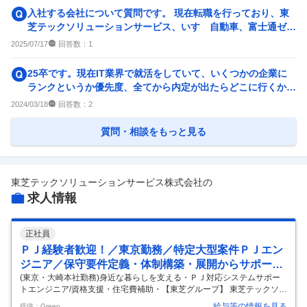
中途採用面接・選考
新卒採用面接・選考
入社する会社について質問です。 現在転職を行っており、東
1
件
2
件
芝テックソリューションサービス、いすゞ自動車、富士通ゼネ
ラルから、内定をいた...
回答数：
2025/07/17
1
25卒です。現在IT業界で就活をしていて、いくつかの企業に
ランクというか優先度、全てから内定が出たらどこに行くか等
を理由ありで教えてく...
回答数：
2024/03/18
2
質問・相談をもっと見る
東芝テックソリューションサービス株式会社
の
求人情報
正社員
ＰＪ経験者歓迎！／東京勤務／特定大型案件ＰＪエン
ジニア／保守要件定義・体制構築・展開からサポート
まで
(東京・大崎本社勤務)身近な暮らしを支える・ＰＪ対応システムサポー
トエンジニア/資格支援・住宅費補助・【東芝グループ】 東芝テックソリ
ューションサービス株式会社 - トップシェアの店舗システムを支え続け
給与等の情報を見る
提供：Green