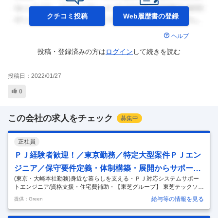
クチコミ投稿
Web履歴書の
登録
ヘルプ
投稿・登録済みの方は
ログイン
して
続きを読む
投稿日：
2022/01/27
0
この会社の求人をチェック
募集中
正社員
ＰＪ経験者歓迎！／東京勤務／特定大型案件ＰＪエン
ジニア／保守要件定義・体制構築・展開からサポート
(東京・大崎本社勤務)身近な暮らしを支える・ＰＪ対応システムサポー
まで
トエンジニア/資格支援・住宅費補助・【東芝グループ】 東芝テックソリ
ューションサービス株式会社 - トップシェアの店舗システムを支え続け
給与等の情報を見る
提供：Green
る東芝グループ会社 仕事内容 ～全国チェーンの大規模案件専門対応、お
客様も製品も身近に感じられる～ ・大手コンビニエンスストアをはじめ