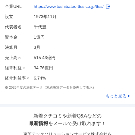
企業URL
https://www.toshibatec-ttss.co.jp/ttss/
設立
1973年11月
代表者名
千代豊
資本金
1億円
決算月
3
月
売上高
515.43億円
※
経常利益
34.76億円
※
経常利益率
6.74%
※
※
2025
年度の決算データ（連結決算データを優先して表示）
もっと見る
新着クチコミや新着Q&Aなどの
最新情報
をメールで受け取れます！
東芝テックソリューションサービス株式会社
を