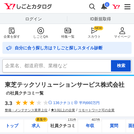
Yahoo!しごとカタログ
検索
通知
i
ログイン
ID新規取得
企業を探す
しごとQA
特集一覧
スカウト
マイページ
自分に合う探し方は？しごと探しスタイル診断
東芝テックソリューションサービス株式会社
の社員クチコミ一覧
3.3
136
クチコミ
平均
660
万円
整備・メンテナンス業界上位
3.0以上の企業
リモートワーク可の企業
募集中
131件
407件
トップ
求人
社員クチコミ
年収
質問
面