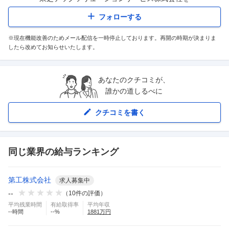
フォローする
※現在機能改善のためメール配信を一時停止しております。再開の時期が決まりま
したら改めてお知らせいたします。
あなたのクチコミが、
誰かの道しるべに
クチコミを書く
同じ業界の給与ランキング
第工株式会社
求人募集中
--
（
10
件の評価）
平均残業時間
有給取得率
平均年収
--
時間
--
%
1881
万円