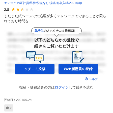
エンジニア
正社員
男性
役職なし
現職
新卒入社
2021年頃
2.8
まだまだ紙ベースでの処理が多くテレワークでできることが限ら
れており時間を...
就活生
の方もクチコミ投稿OK！
以下のどちらかの登録で
続きをご覧いただけます
クチコミ投稿
Web履歴書の
登録
ヘルプ
投稿・登録済みの方は
ログイン
して
続きを読む
投稿日：
2021/07/24
0