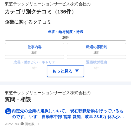
東芝テックソリューションサービス株式会社
の
カテゴリ別クチコミ（
136
件）
企業に関するクチコミ
年収・給与制度・待遇
26
件
仕事内容
職場の雰囲気
30
件
15
件
成長・働きがい・キャリア
退職検討理由
9
件
5
件
もっと見る
ワークライフバランス
女性の活躍・働きやすさ
12
件
10
件
東芝テックソリューションサービス株式会社
の
副業
テレワーク・リモートワーク
質問・相談
1
件
9
件
人事・評価制度
入社理由・入社後ギャップ
内定先の企業の選択について。 現在転職活動を行っているも
10
件
4
件
のです。 いすゞ自動車中部 営業 愛知、岐阜 23.5万 休み少な
い 住宅補...
企業の選考に関するクチコミ
回答数：
2025/07/30
1