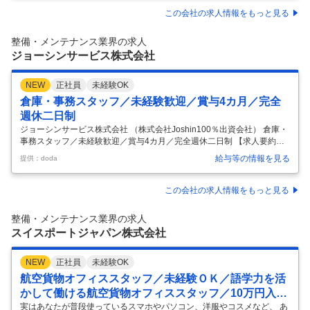
／SDGs・再生可能エネルギーや産業に不可欠なインフラを支える／景
この会社の求人情報をもっと見る
気に左右されにくい安定経営基盤～ ■業務内容： 三菱電機社の受配電シ
ステム製作所にて製作する受配電設備（配電盤・遮断器）やC－GIS設備
整備・メンテナンス業界の求人
の工場内出荷試験を実施頂きます。 試験後は全国のビルや工場
…
ジョーシンサービス株式会社
NEW
正社員
未経験OK
倉庫・事務スタッフ／未経験歓迎／賞与4カ月／完全
週休二日制
ジョーシンサービス株式会社 （株式会社Joshin100％出資会社） 倉庫・
事務スタッフ／未経験歓迎／賞与4カ月／完全週休二日制 【求人要約】
★大手上場グループで安心！Joshin100％出資 ★未経験歓迎！異業種か
給与等の情報を見る
提供：doda
ら入社した先輩も多数活躍中 ★定着率97％！完全週休二日制／賞与4カ
月分 Joshinグループならではの安定感！ 腰を据えて長く働きませんか？
＼POINT！／ ◆Joshinグループの安定基盤！ ◆年収例390万円以上！ ◆
この会社の求人情報をもっと見る
賞与実績4カ月分 ◆完全週休二日制 ◆未経験OK！丁寧なOJT ◆定着率9
7％超 ◎当社について … 関西を中心に全国に220店舗を展開する大手家
整備・メンテナンス業界の求人
電量販店「
…
スイスポートジャパン株式会社
NEW
正社員
未経験OK
航空貨物オフィススタッフ／未経験ＯＫ／語学力を活
かして働ける航空貨物オフィススタッフ／10万円入社
祝い金／借上社宅／住宅手当
実はあなたが普段使っているスマホやパソコン、洋服やコスメなど、 あ