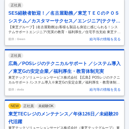
とする全国チェーンの大型案件プロジェクトへ参画 保守要件定義、体制
正社員
設計・構築から展開対応をプロジェクト単位で担当。 ・店舗内の構成機
器やシステム等店舗丸ごとテクニカルサポート。 ・東芝テック営業担当
SES経験者歓迎！／名古屋勤務／東芝ＴＥＣのＰＯＳ
と協力したソリューション提案。 ＜保守要件定義・設計・構築＞ プロ
…
システム／カスタマーサクセス／エンジニア(テクサ
【東芝グループ】(名古屋勤務)お客様も製品も身近に感じられる！シス
ポ・導入SE)
テムサポートエンジニア/充実の教育・福利厚生／住宅手当支給 東芝テッ
クソリューションサービス株式会社 - トップシェアの店舗システムを支
給与等の情報を見る
提供：Green
え続ける東芝グループ会社 仕事内容 ～お買い物の当たり前を支え、お客
様も製品も身近に感じられる～ ・お客様が使用するPOSシステムおよび
構成機器の死活監視・問い合わせ対応・リモートでの障害対応。 ・東芝
正社員
テック営業担当と協力したソリューション提案。 ～時差勤務でメリハリ
のある働き方が可能～ ・店舗システムの導入コントロール ・店舗システ
広島／POSレジのテクニカルサポート ／システム導入
ムやネットワーク関連のテクニカルサポート（ヘルプデスク） ・オ
…
／東芝Gの安定企業／福利厚生・教育体制充実
東芝テックソリューションサービス株式会社 【広島】POSレジのテクニ
カルサポート /システム導入※東芝Gの安定企業／福利厚生・教育体制充
実 【仕事内容】 【広島】POSレジのテクニカルサポート /システム導入
給与等の情報を見る
提供：doda
※東芝Gの安定企業／福利厚生・教育体制充実 【具体的な仕事内容】 ★
東芝グループ充実の福利厚生/住宅補助あり/教育・研修体制充実/平均勤
続年数20年以上/POSレジ業界シェアNo1★ ≪当社について≫ 当社は東
NEW
正社員
未経験OK
芝テックの完全子会社として、1973年設立以来、POSシステムやデジタ
ル複合機の導入から保守・運用まで全国120拠点でトータルサポート。
東芝TECレジのメンテナンス／年休126日／未経験20
安心の技術力でお客様の店舗・オフィスを支え続け
…
代活躍
東芝テックソリューションサービス株式会社（東芝テックグループ） 東