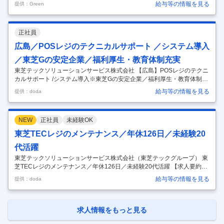
給与等の情報を見る
提供：Green
え続ける東芝グループ会社 仕事内容 ～お買い物の当たり前を支え、お客
様も製品も身近に感じられる～ ・お客様が使用するPOSシステムおよび
構成機器の死活監視・問い合わせ対応・リモートでの障害対応。 ・東芝
正社員
テック営業担当と協力したソリューション提案。 ～時差勤務でメリハリ
のある働き方が可能～ ・店舗システムの導入コントロール ・店舗システ
広島／POSレジのテクニカルサポート ／システム導入
ムやネットワーク関連のテクニカルサポート（ヘルプデスク） ・オ
…
／東芝Gの安定企業／福利厚生・教育体制充実
東芝テックソリューションサービス株式会社 【広島】POSレジのテクニ
カルサポート /システム導入※東芝Gの安定企業／福利厚生・教育体制充
実 【仕事内容】 【広島】POSレジのテクニカルサポート /システム導入
給与等の情報を見る
提供：doda
※東芝Gの安定企業／福利厚生・教育体制充実 【具体的な仕事内容】 ★
東芝グループ充実の福利厚生/住宅補助あり/教育・研修体制充実/平均勤
続年数20年以上/POSレジ業界シェアNo1★ ≪当社について≫ 当社は東
NEW
正社員
未経験OK
芝テックの完全子会社として、1973年設立以来、POSシステムやデジタ
ル複合機の導入から保守・運用まで全国120拠点でトータルサポート。
東芝TECレジのメンテナンス／年休126日／未経験20
安心の技術力でお客様の店舗・オフィスを支え続け
…
代活躍
東芝テックソリューションサービス株式会社（東芝テックグループ） 東
芝TECレジのメンテナンス／年休126日／未経験20代活躍 【求人要約】
プライム市場上場★東芝テックグループの安定感◎ 未経験歓迎★3カ月
給与等の情報を見る
提供：doda
育成で一生モノの技術が身につく 働きやすさ★年休126日・住宅補助・
賞与4カ月以上 【仕事内容】 【国内シェアトップクラス！】POSシステ
ムなどのメンテナンスや、導入・設置作業などをお任せします。 【具体
的な仕事内容】 ＜Pick upタブもぜひご覧ください！＞ 国内シェアNo.1
求人情報をもっと見る
※のPOSシステムを担当 あなたが担当するのは、全国のお店で使われる