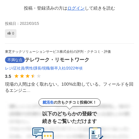
投稿・登録済みの方は
ログイン
して
続きを読む
投稿日：
2022/03/15
0
東芝テックソリューションサービス株式会社の評判・クチコミ・評価
テレワーク・リモートワーク
不満な点
レジ
正社員
男性
課長
現職
新卒入社
2022年頃
3.5
現場の人間は全く取れない。100%出勤している。フィールドを回
るエンジニ...
就活生
の方もクチコミ投稿OK！
以下のどちらかの登録で
続きをご覧いただけます