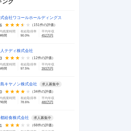
キング
株式会社ワコールホールディングス
.6
（
151
件の評価）
均残業時間
有給取得率
平均年収
0
時間
90.0
%
452
万円
帝人テディ株式会社
.3
（
12
件の評価）
均残業時間
有給取得率
平均年収
5
時間
97.5
%
393
万円
福島キヤノン株式会社
求人募集中
.0
（
34
件の評価）
均残業時間
有給取得率
平均年収
7
時間
78.6
%
480
万円
東都給食株式会社
求人募集中
.1
（
68
件の評価）