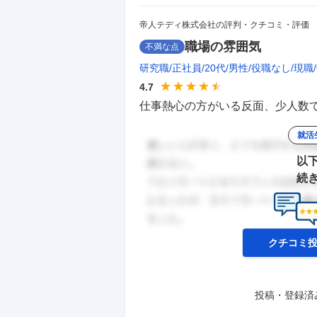
帝人テディ株式会社の評判・クチコミ・評価
職場の雰囲気
不満な点
研究職
正社員
20代
男性
役職なし
現職
4.7
仕事熱心の方がいる反面、少人数で
就活
以
続
クチコミ
投稿・登録済