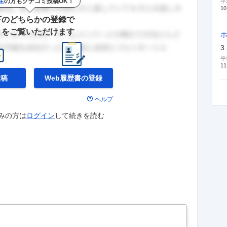
生
の方もクチコミ投稿OK！
平
10
下のどちらかの登録で
きをご覧いただけます
3
平
11
投稿
Web履歴書の
登録
ヘルプ
みの方は
ログイン
して
続きを読む