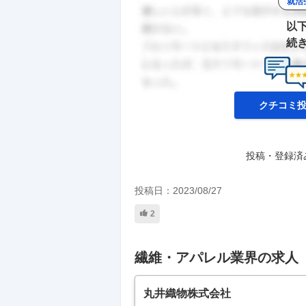
就活
以
続
クチコミ
投稿・登録済
投稿日：
2023/08/27
2
繊維・アパレル業界の求人
丸井織物株式会社