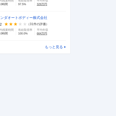
均残業時間
有給取得率
平均年収
.0
時間
97.5
%
329
万円
ホンダオートボディー株式会社
.2
（
31
件の評価）
均残業時間
有給取得率
平均年収
.0
時間
100.0
%
664
万円
もっと見る