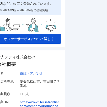
方
など、幅広く登録されています。
※2024年9月～2025年4月の当社実績
オファーサービスについて詳しく
帝人テディ株式会社
の
会社概要
業界
繊維・アパレル
本店所在地
愛媛県松山市北吉田町７７
番地
従業員数
116人
業URL
https://www2.teijin-frontier.
com/company/group/japa