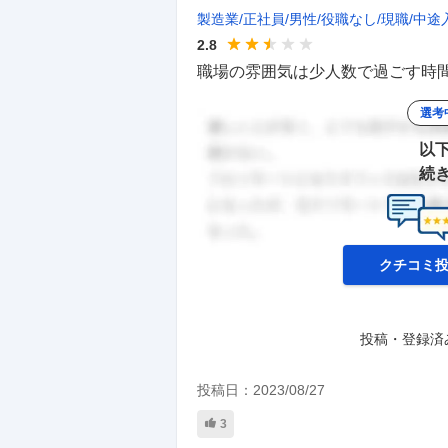
製造業
正社員
男性
役職なし
現職
中途
2.8
職場の雰囲気は少人数で過ごす時間
選考
以
続
クチコミ
投稿・登録済
投稿日：
2023/08/27
3