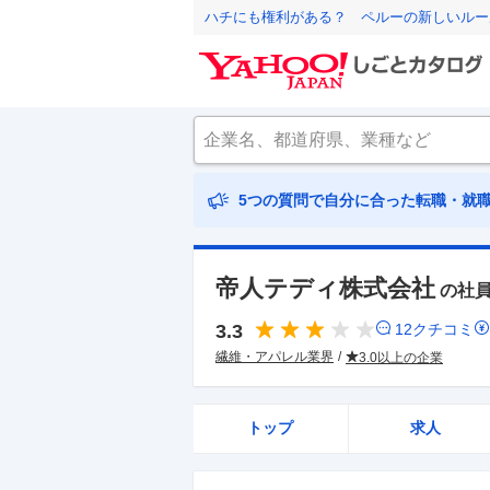
ハチにも権利がある？ ペルーの新しいルー
5つの質問で自分に合った転職・就
帝人テディ株式会社
の社
3.3
12
クチコミ
繊維・アパレル業界
3.0以上の企業
トップ
求人