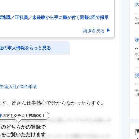
--
製造職／正社員／未経験から手に職が付く面接1回で採用
平
--
続きを見る
社の求人情報をもっと見る
--
平
--
--
中途入社
2021年頃
平
--
す。皆さん仕事熱心で分からなかったらすぐ...
中
の方もクチコミ投稿OK！
下のどちらかの登録で
きをご覧いただけます