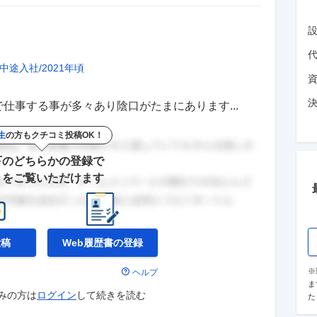
中途入社
2021年頃
仕事する事が多々あり陰口がたまにあります...
生
の方もクチコミ投稿OK！
下のどちらかの登録で
きをご覧いただけます
投稿
Web履歴書の
登録
※
ヘルプ
ま
みの方は
ログイン
して
続きを読む
た