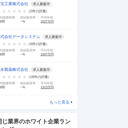
大宝工業株式会社
求人募集中
（
2
件の評価）
均残業時間
有給取得率
平均年収
時間
--
%
1527
万円
株式会社データシステム
求人募集中
（
6
件の評価）
均残業時間
有給取得率
平均年収
時間
--
%
1507
万円
湧永製薬株式会社
求人募集中
（
16
件の評価）
均残業時間
有給取得率
平均年収
時間
--
%
1313
万円
もっと見る
同じ業界のホワイト企業ラン