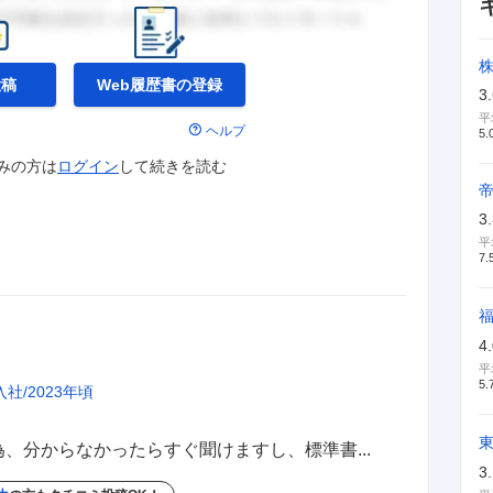
投稿
Web履歴書の
登録
3
平
ヘルプ
5.
みの方は
ログイン
して
続きを読む
3
平
7.
4
平
5.
入社
2023年頃
、分からなかったらすぐ聞けますし、標準書...
3