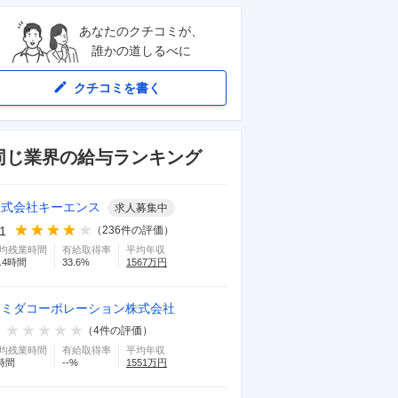
あなたのクチコミが、
誰かの道しるべに
クチコミを書く
同じ業界の給与ランキング
株式会社キーエンス
求人募集中
.1
（
236
件の評価）
均残業時間
有給取得率
平均年収
.4
時間
33.6
%
1567
万円
スミダコーポレーション株式会社
（
4
件の評価）
均残業時間
有給取得率
平均年収
時間
--
%
1551
万円