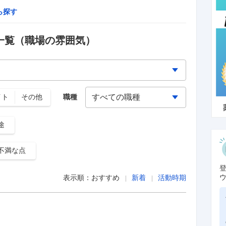
ら探す
一覧
（職場の雰囲気）
イト
その他
職種
途
不満な点
表示順：
おすすめ
新着
活動時期