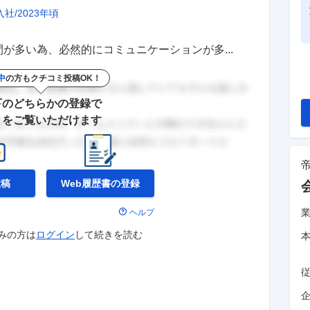
入社
2023年頃
が多い為、必然的にコミュニケーションが多...
中
の方もクチコミ投稿OK！
下のどちらかの登録で
きをご覧いただけます
投稿
Web履歴書の
登録
ヘルプ
みの方は
ログイン
して
続きを読む
企