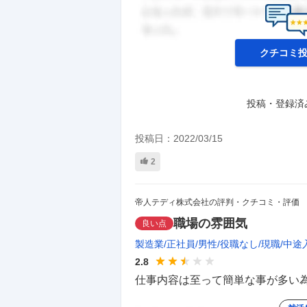
クチコミ
投稿・登録済
投稿日：
2022/03/15
2
帝人テディ株式会社の評判・クチコミ・評価
職場の雰囲気
良い点
製造業
正社員
男性
役職なし
現職
中途
2.8
仕事内容は至って簡単な事が多い為