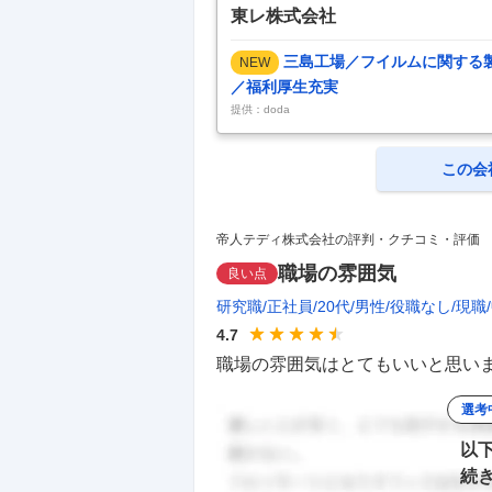
東レ株式会社
三島工場／フイルムに関する
NEW
／福利厚生充実
提供：doda
この会
帝人テディ株式会社の評判・クチコミ・評価
職場の雰囲気
良い点
研究職
正社員
20代
男性
役職なし
現職
4.7
職場の雰囲気はとてもいいと思いま
選考
以
続