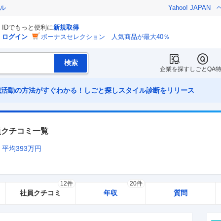
ル
Yahoo! JAPAN
IDでもっと便利に
新規取得
ログイン
ボーナスセレクション 人気商品が最大40％
企業を探す
しごとQA
職活動の方法がすぐわかる！しごと探しスタイル診断をリリース
員クチコミ一覧
平均
393
万円
12件
20件
社員クチコミ
年収
質問