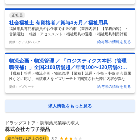
業ほぼ無し◎処方せん受付～会計まで 【具体的な仕事内容】 【プラチナ
くるみん認定企業（連続取得）／スギ薬局商品の社員割引あり産休・育
休・短時間勤務制度など各種制度や手当充実残業0時間想定でWLB4連休
正社員
の取得も可能】 ◇東証プライム上場のスギ薬局が展開する阪神調剤薬局
にて、調剤薬局内での受付業務・処方箋入力などの業務を行う薬局事務
社会福祉士 有資格者／賞与4ヵ月／福祉用具
を募集します。 ■業務内容： ・受付業務（相談対応、不足薬対応、おく
福祉用具専門相談員のお仕事です＠柏市 【業務内容】 【業務内容】 ・
す
…
営業活動 ・相談・アセスメント・福祉用具の選定 ・福祉用具利用計画の
作成 ・納品・適合・取り扱いの説明 ・モニタリング 【応募条件】 福祉
給与等の情報を見る
提供：ケア人材バンク
用具専門相談員またはそれに準ずる以下資格保有者 普通自動車運転免許
【施設形態】 福祉用具 【募集資格】 社会福祉士 お気軽にお問い合わせ
ください。
…
物流企画・物流管理 ／ 「ロジスティクス本部（管理
職候補）」全国2100店舗超／年間100〜120店舗の新
規出店に伴う物流拠点の新設2.5兆円を目指す東証プラ
【職種】管理＞物流企画・物流管理 【業種】流通・小売＞小売 ※会員属
性などに応じ、当該求人をビズリーチ上で閲覧された際に内容が異なる
イムドラッグストアチェーン
場合があります 株式会社スギ薬局はドラッグストアの可能性を最大限に
給与等の情報を見る
提供：ビズリーチ
活かした新しいチャレンジを行う東証プライム上場企業です。 超高齢社
会を迎えたわが国において、10年先を見据えた事業展開に注力しており
ます。 健康維持やセルフメディケーション等の予防・未病の段階での
様々な取り組みを始め、処方せん調剤から在宅医療まで、地域の方々へ
求人情報をもっと見る
幅広いトータルヘルスケアサポートを行います。 弊社の強みは、お客さ
まに「あなたがいるからこの店に来た」と言っていただけるような社員
がいる、地域
…
ドラッグストア・調剤薬局業界の求人
株式会社カワチ薬品
総合評価
3.1
以上の会社
3.2