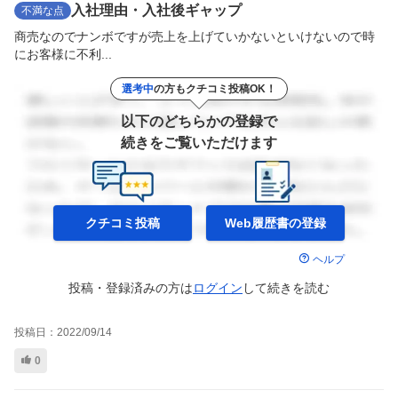
入社理由・入社後ギャップ
不満な点
商売なのでナンボですが売上を上げていかないといけないので時
にお客様に不利...
選考中
の方もクチコミ投稿OK！
以下のどちらかの登録で
続きをご覧いただけます
クチコミ投稿
Web履歴書の
登録
ヘルプ
投稿・登録済みの方は
ログイン
して
続きを読む
投稿日：
2022/09/14
0