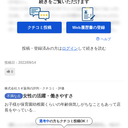
続きをご覧いただけます
クチコミ投稿
Web履歴書の
登録
ヘルプ
投稿・登録済みの方は
ログイン
して
続きを読む
投稿日：
2022/09/14
0
株式会社スギ薬局の評判・クチコミ・評価
女性の活躍・働きやすさ
不満な点
お子様が保育園幼稚園くらいの年齢病気しがちなこともあって店
長をやっている...
選考中
の方もクチコミ投稿OK！