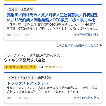
正社員
未経験OK
薬剤師／南相馬市／原ノ町駅／正社員募集／日祝固定
休／18時終業／調剤業務／OTC販売／栃木県に本社を
置くドラッグチェーン定着率も高く異動頻度も少なめ
【仕事内容】 調剤,監査,服薬指導,OTC販売 ≪求人について≫ ◆調剤併
設店舗・OTCの販売にも従事していただきます！接客がお好きな方歓迎
です 株式会社カワチ薬品／カワチ薬局 原町店
♪ ◆日祝固定休・18時閉局でワイフワークバランス◎ ◆JR常磐線／原ノ
給与等の情報を見る
提供：ファルマスタッフ
町駅より車で10分程度の立地・お車通勤が便利です 【教育体制・キャリ
アアップについて】 ◆1年目～20年目まで職能別・階層別の研修制度あ
り！ ◆職能別研修では新卒1年目～5年目を対象としたスキルアップセミ
この会社の求人情報をもっと見る
ナーを実施 ◆階層別研修では新人から一般レベル、副店長、管理者、店
長、バイヤーと各階層ごとの研修を実施 ◆調剤とOTCに分野別けした各
ドラッグストア・調剤薬局業界の求人
種講座をe-Learningで学べる ◆研修認定薬
…
ウエルシア薬局株式会社
総合評価
3.1
以上の会社
3.4
パート・アルバイト
未経験OK
ドラッグストアスタッフ
◆販売スタッフ／レジ・品出し業務 ※深夜勤務は週1日より時間・曜日
応相談 ※未経験者歓迎、学生歓迎、主婦歓迎、主夫歓迎
給与等の情報を見る
提供：イーアイデム