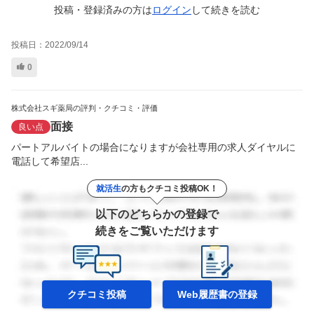
投稿・登録済みの方は
ログイン
して
続きを読む
投稿日：
2022/09/14
0
株式会社スギ薬局の評判・クチコミ・評価
面接
良い点
パートアルバイトの場合になりますが会社専用の求人ダイヤルに
電話して希望店...
就活生
の方もクチコミ投稿OK！
以下のどちらかの登録で
続きをご覧いただけます
クチコミ投稿
Web履歴書の
登録