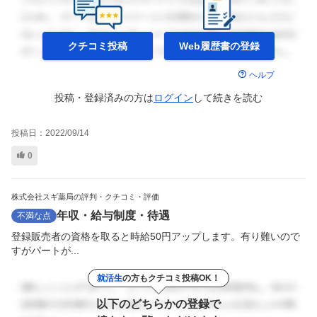
クチコミ投稿
Web履歴書の
登録
ヘルプ
投稿・登録済みの方は
ログイン
して
続きを読む
投稿日：
2022/09/14
0
株式会社スギ薬局の評判・クチコミ・評価
年収・給与制度・待遇
不満な点
登録販売者の資格を取ると時給50円アップします。有り難いので
すがパートが...
就活生
の方もクチコミ投稿OK！
以下のどちらかの登録で