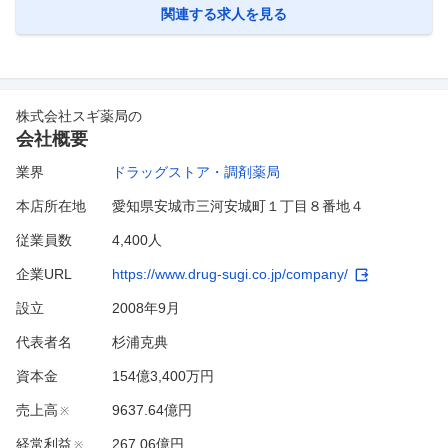
体的な業務内容 まずは以下の業務からお任せします。 ・商品のパック
…
関連する求人を見る
株式会社スギ薬局
の
会社概要
業界
ドラッグストア・調剤薬局
本店所在地
愛知県安城市三河安城町１丁目８番地４
従業員数
4,400人
企業URL
https://www.drug-sugi.co.jp/company/
設立
2008年9月
代表者名
杉浦克典
資本金
154億3,400万円
売上高
9637.64億円
※
経常利益
267.06億円
※