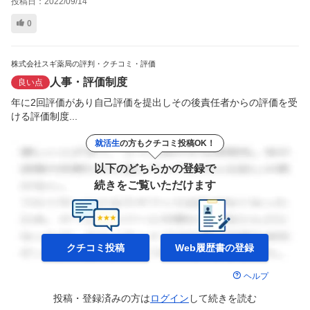
投稿日：
2022/09/14
0
株式会社スギ薬局の評判・クチコミ・評価
人事・評価制度
良い点
年に2回評価があり自己評価を提出しその後責任者からの評価を受
ける評価制度...
就活生
の方もクチコミ投稿OK！
以下のどちらかの登録で
続きをご覧いただけます
クチコミ投稿
Web履歴書の
登録
ヘルプ
投稿・登録済みの方は
ログイン
して
続きを読む