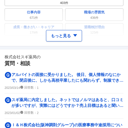
403
件
仕事内容
職場の雰囲気
671
件
436
件
成長・働きがい・キャリア
退職検討理由
179
件
123
件
もっと見る
ワークライフバランス
女性の活躍・働きやすさ
173
件
234
件
株式会社スギ薬局
の
副業
テレワーク・リモートワーク
質問・相談
49
件
52
件
人事・評価制度
入社理由・入社後ギャップ
アルバイトの面接に受かりました。 後日、個人情報のなにか
118
件
121
件
で、閉店後に、しかも高校卒業したにも関わらず、制服できて
くださいといわれました...
企業の選考に関するクチコミ
回答数：
2023/03/14
1
中途採用面接・選考
新卒採用面接・選考
スギ薬局に内定しました。ネットではノルマはあると、口コミ
16
件
19
件
が多いですが、実際にはどうですか？売上目標はあると聞いて
いますが、どの程度の厳...
回答数：
2023/01/02
2
Ｉ＆Ｈ株式会社(阪神調剤グループ)の医療事務中途採用につい