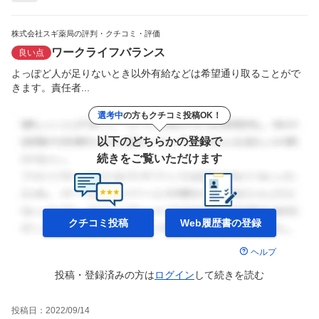
株式会社スギ薬局の評判・クチコミ・評価
ワークライフバランス
良い点
よっぽど人が足りないとき以外有給などは希望通り取ることがで
きます。責任者...
選考中
の方もクチコミ投稿OK！
以下のどちらかの登録で
続きをご覧いただけます
クチコミ投稿
Web履歴書の
登録
ヘルプ
投稿・登録済みの方は
ログイン
して
続きを読む
投稿日：
2022/09/14