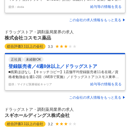
可 【仕事内容】 【恵比寿】プロダクトマーケティング／主力ブランド
給与等の情報を見る
提供：doda
「ETUDE」担当／韓国大手コスメ企業／週１在宅可 【具体的な仕事内
容】 【コスメ系トレンドに敏感な方へ！／大人気韓国コスメ展開の化粧
品メーカー／年休126日／週一在宅可／残業20時間以内／時差出勤可で
この会社の求人情報をもっと見る
WLB◎～】 ■業務概要 当社の主力ブランド「ETUDE（エチュード）」
の日本市場におけるプロダクト戦略の企画立案から運営管理までを幅広
ドラッグストア・調剤薬局業界の求人
く担当していただきます。日本市場の特性や消費者ニーズを分析し、
…
株式会社コスモス薬品
総合評価
3.1
以上の会社
3.3
正社員
未経験OK
登録販売者／4週8休以上／ドラッグストア
■残業ほぼなし 【キャッチコピー】1店舗平均登録販売者11名在籍／資
格者勉強会を週1-2回（WEBで実施）／ドラッグストアコスモス東串良
店 【お仕事内容】店舗マネジメント・医薬品・健康食品または化粧品の
給与等の情報を見る
提供：マイナビ医療福祉キャリア
情報提供 ※登録販売者《1店舗平均12名在籍》ゆとりある環境でカウン
セリング業務を実施 【具体的には】 店舗で接客・販売・売り場作り等の
店舗運営全般 なお医薬品などの専門知識は、毎週1-2回実施する勉強会
この会社の求人情報をもっと見る
でフォローいたします（勤務時間内に1回あたり約15分）。 【将来的に
は】 店舗運営の他にも、自己申告制で店舗を後方支援する部署でのキャ
ドラッグストア・調剤薬局業界の求人
リアも可能（年に1度、自己申告書を提出。希望部署やその為に取
…
スギホールディングス株式会社
総合評価
3.1
以上の会社
3.2