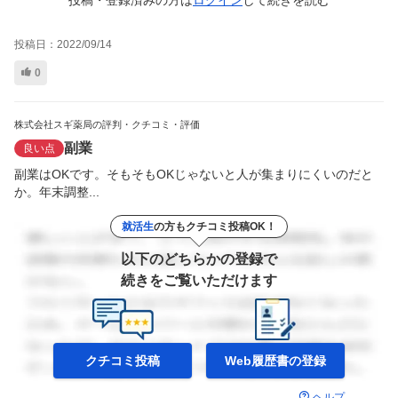
投稿・登録済みの方は
ログイン
して
続きを読む
投稿日：
2022/09/14
0
株式会社スギ薬局の評判・クチコミ・評価
副業
良い点
副業はOKです。そもそもOKじゃないと人が集まりにくいのだと
か。年末調整...
就活生
の方もクチコミ投稿OK！
以下のどちらかの登録で
続きをご覧いただけます
クチコミ投稿
Web履歴書の
登録
ヘルプ