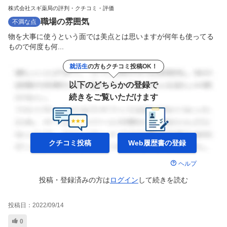
株式会社スギ薬局の評判・クチコミ・評価
職場の雰囲気
不満な点
物を大事に使うという面では美点とは思いますが何年も使ってる
もので何度も何...
就活生
の方もクチコミ投稿OK！
以下のどちらかの登録で
続きをご覧いただけます
クチコミ投稿
Web履歴書の
登録
ヘルプ
投稿・登録済みの方は
ログイン
して
続きを読む
投稿日：
2022/09/14
0