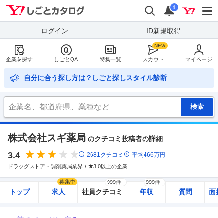
Yahoo!しごとカタログ
検索
通知
i
ログイン
ID新規取得
企業を探す
しごとQA
特集一覧
スカウト
マイページ
自分に合う探し方は？しごと探しスタイル診断
株式会社スギ薬局
のクチコミ投稿者の詳細
3.4
2681
クチコミ
平均
466
万円
ドラッグストア・調剤薬局業界
3.0以上の企業
募集中
999件~
999件~
トップ
求人
社員クチコミ
年収
質問
面