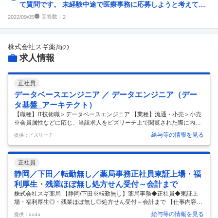
て質問です。 未経験中途で医療事務に応募しようと考えてい
るのですが、給与は前...
回答数：
2022/09/05
2
株式会社スギ薬局
の
求人情報
正社員
データベースエンジニア ／ データエンジニア（デー
タ基盤_アーキテクト）
【職種】IT技術職＞データベースエンジニア 【業種】流通・小売＞小売
※会員属性などに応じ、当該求人をビズリーチ上で閲覧された際に内容
が異なる場合があります 【ポジションの目的】 当社グループ全体のデー
給与等の情報を見る
提供：ビズリーチ
タドリブン経営を推進し、デジタルマーケティングによる売上向上、バ
ックオフィス業務の効率化によるコスト削減を実現することを目的とし
ます。これまで外部委託していたデータ活用業務を内製化・自動化し、
正社員
グループ全体のデータマネジメント体制を強化するとともに、AIを活用
した新たな価値創造にも貢献いただきます。 【業務内容】 当社グループ
静岡／下田／転勤無し／薬局事務正社員東証上場・福
全体のデータマネジメント全般を担当していただきます。 具体的には以
利厚生・残業ほぼ無し処方せん受付～会計まで
下の業
…
株式会社スギ薬局 【静岡/下田※転勤無し】薬局事務◆正社員◆東証上
場・福利厚生◎・残業ほぼ無し◎処方せん受付～会計まで 【仕事内容】
【静岡/下田※転勤無し】薬局事務◆正社員◆東証上場・福利厚生◎・残
給与等の情報を見る
提供：doda