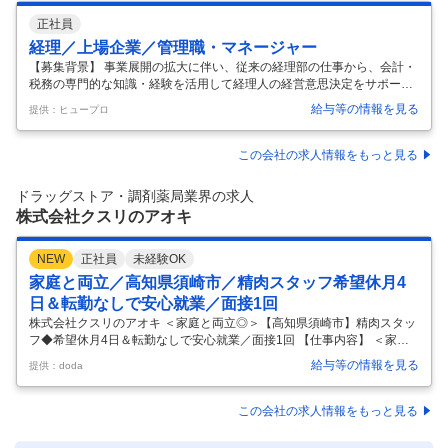
正社員
経理／上場企業／管理職・マネージャー
【募集背景】 事業展開の拡大に伴い、従来の経理部の仕事から、会計・
税務の専門的な知識・経験を活用して経理人の経営意思決定をサポート
する経理部への転換を図る必要性に迫られています。 そのような背景の
給与等の情報を見る
提供：ヒュープロ
中、経理・税務のプロフェッショナルチームを構築することとなり、中
核となるメンバーを募集しています。 【業務内容】 スギビジネスサービ
ス（スギグループの連結決算、グループ通算税務、子会社決算、など全
この会社の求人情報をもっと見る
ての経理税務業務を担うホールディングス直下の子会社）での下記のい
ずれか、または複数の業務をお任せします。 ◎連結決算業務 ◆グループ
ドラッグストア・調剤薬局業界の求人
全体の会計方針やその他重要な方針の取りまとめ、及び子会社のマネジ
株式会社クスリのアオキ
メント ◎税
…
NEW
正社員
未経験OK
家庭と両立／高知県須崎市／精肉スタッフ希望休月4
日＆転勤なしで安心就業／面接1回
株式会社クスリのアオキ ＜家庭と両立◎＞【高知県須崎市】精肉スタッ
フ◆希望休月4日＆転勤なしで安心就業／面接1回 【仕事内容】 ＜家庭
と両立◎＞【高知県須崎市】精肉スタッフ◆希望休月4日＆転勤なしで
給与等の情報を見る
提供：doda
安心就業／面接1回 【具体的な仕事内容】 ～転居を伴う転勤なしで勤務
地安定／シフト制でも希望休でしっかり休める！平日、土日、連休取得
可能！～ ■職務内容 ドラッグストア内の精肉コーナーにて、 商品製造や
この会社の求人情報をもっと見る
売り場づくりをお任せします。 未経験やブランクのある方でも安心して
働けるよう、 簡単な業務から段階的にスタートしていただきます。 ■具