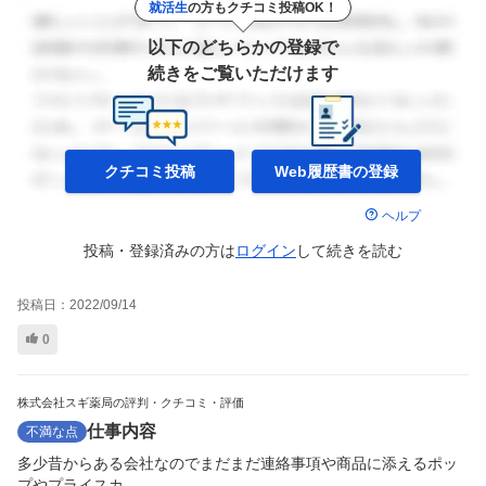
就活生
の方もクチコミ投稿OK！
以下のどちらかの登録で
続きをご覧いただけます
クチコミ投稿
Web履歴書の
登録
ヘルプ
投稿・登録済みの方は
ログイン
して
続きを読む
投稿日：
2022/09/14
0
株式会社スギ薬局の評判・クチコミ・評価
仕事内容
不満な点
多少昔からある会社なのでまだまだ連絡事項や商品に添えるポッ
プやプライスカ...