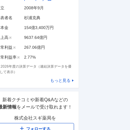
設立
2008年9月
代表者名
杉浦克典
資本金
154億3,400万円
売上高
9637.64億円
※
経常利益
267.06億円
※
経常利益率
2.77%
※
※
2026
年度の決算データ（連結決算データを優
して表示）
もっと見る
新着クチコミや新着Q&Aなどの
最新情報
をメールで受け取れます！
株式会社スギ薬局
を
フォローする