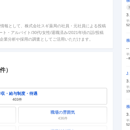
3
平
52
つ情報として、株式会社スギ薬局の社員・元社員による投稿
・アルバイト/30代/女性/退職済み/2021年頃の話/投稿
/ 5.0。企業分析や採用の調査としてご活用いただけます。
--
平
--
件）
J
3
平
13
年収・給与制度・待遇
403
件
職場の雰囲気
3
436
件
平
52