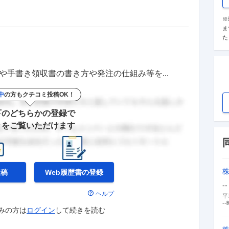
※
ま
た
や手書き領収書の書き方や発注の仕組み等を...
中
の方もクチコミ投稿OK！
下のどちらかの登録で
きをご覧いただけます
投稿
Web履歴書の
登録
--
ヘルプ
平
--
みの方は
ログイン
して
続きを読む