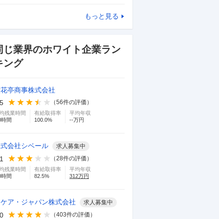
もっと見る
同じ業界のホワイト企業ラン
キング
六花亭商事株式会社
.5
（
56
件の評価）
均残業時間
有給取得率
平均年収
0
時間
100.0
%
--万円
株式会社シベール
求人募集中
.1
（
28
件の評価）
均残業時間
有給取得率
平均年収
0
時間
82.5
%
312
万円
イケア・ジャパン株式会社
求人募集中
.0
（
403
件の評価）