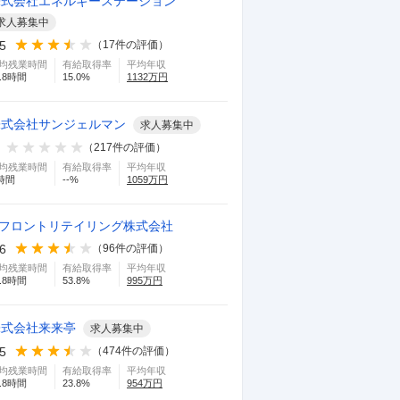
株式会社エネルギーステーション
求人募集中
.5
（
17
件の評価）
均残業時間
有給取得率
平均年収
.8
時間
15.0
%
1132
万円
株式会社サンジェルマン
求人募集中
（
217
件の評価）
均残業時間
有給取得率
平均年収
時間
--
%
1059
万円
.フロントリテイリング株式会社
.6
（
96
件の評価）
均残業時間
有給取得率
平均年収
.8
時間
53.8
%
995
万円
株式会社来来亭
求人募集中
.5
（
474
件の評価）
均残業時間
有給取得率
平均年収
.8
時間
23.8
%
954
万円