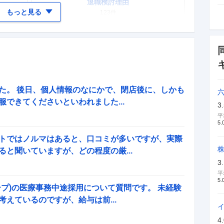
退職検討理由
もっと見る
123
件
女性の活躍・働きやすさ
234
件
テレワーク・リモートワーク
52
件
た。 後日、個人情報のなにかで、閉店後に、しかも
入社理由・入社後ギャップ
できてくださいといわれました...
3
121
件
平
5.
トではノルマはあると、口コミが多いですが、実際
と聞いていますが、どの程度の厳...
新卒採用面接・選考
3
19
件
平
5.
プ)の医療事務中途採用について質問です。 未経験
えているのですが、給与は前...
4