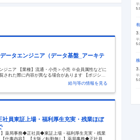
平
5.
3
平
5.
 データエンジニア（データ基盤_アーキテ
3
ンジニア 【業種】流通・小売＞小売 ※会員属性などに
覧された際に内容が異なる場合があります 【ポジショ
平
5.
ータドリブン経営を推進し、デジタルマーケティングに
給与等の情報を見る
の効率化によるコスト削減を実現することを目的とし
ータ活用業務を内製化・自動化し、グループ全体のデ
ともに、AIを活用した新たな価値創造にも貢献いただ
ープ全体のデータマネジメント全般を担当していただきま
正社員東証上場・福利厚生充実・残業ほぼ
で
し】薬局事務◆正社員◆東証上場・福利厚生充実・残業
 【仕事内容】 【大阪／転勤無し】薬局事務◆正社員◆