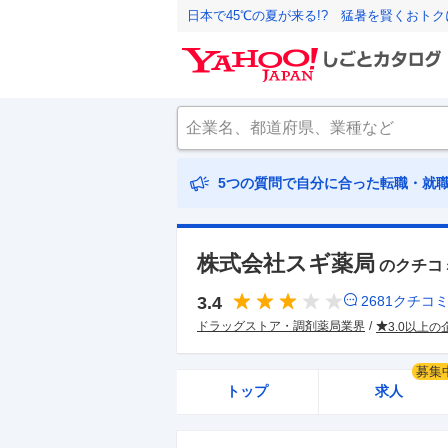
日本で45℃の夏が来る!? 猛暑を賢くおト
5つの質問で自分に合った転職・就
株式会社スギ薬局
のクチコ
3.4
2681
クチコ
ドラッグストア・調剤薬局業界
3.0以上の
募集
トップ
求人