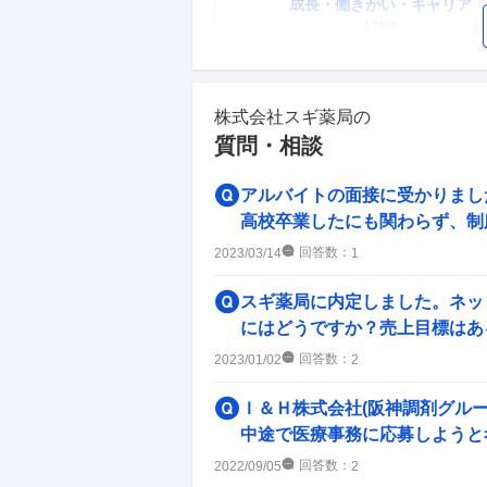
成長・働きがい・キャリア
179
件
ワークライフバランス
173
件
株式会社スギ薬局
の
質問・相談
副業
49
件
アルバイトの面接に受かりまし
人事・評価制度
高校卒業したにも関わらず、制服
118
件
回答数：
2023/03/14
1
企業の選考に関するクチコミ
スギ薬局に内定しました。ネッ
にはどうですか？売上目標はある
中途採用面接・選考
16
件
回答数：
2023/01/02
2
Ｉ＆Ｈ株式会社(阪神調剤グルー
中途で医療事務に応募しようと考
回答数：
2022/09/05
2