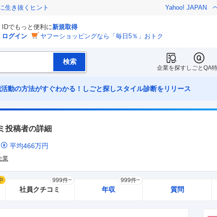
クに生き抜くヒント
Yahoo! JAPAN
IDでもっと便利に
新規取得
ログイン
ヤフーショッピングなら「毎日5％」おトク
企業を探す
しごとQA
職活動の方法がすぐわかる！しごと探しスタイル診断をリリース
ミ投稿者の詳細
ミ
平均
466
万円
企業
中
999件~
999件~
社員クチコミ
年収
質問