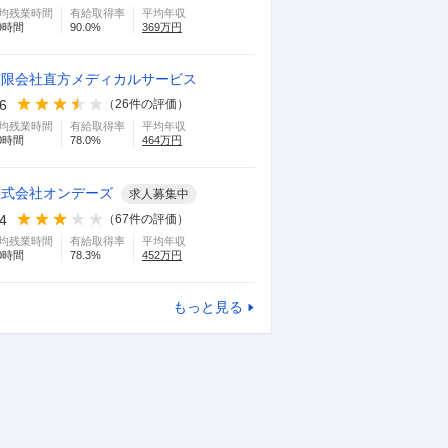
均残業時間
有給取得率
平均年収
9
時間
90.0
%
369
万円
有限会社直方メディカルサービス
.6
（
26
件の評価）
均残業時間
有給取得率
平均年収
0
時間
78.0
%
464
万円
株式会社オンデーズ
求人募集中
.4
（
67
件の評価）
均残業時間
有給取得率
平均年収
0
時間
78.3
%
452
万円
もっと見る