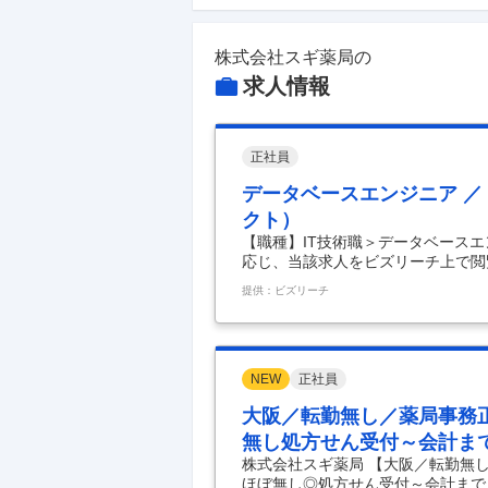
株式会社スギ薬局
の
求人情報
正社員
データベースエンジニア ／
クト）
【職種】IT技術職＞データベースエ
応じ、当該求人をビズリーチ上で閲
ンの目的】 当社グループ全体のデ
提供：ビズリーチ
よる売上向上、バックオフィス業務
ます。これまで外部委託していたデ
ータマネジメント体制を強化すると
きます。 【業務内容】 当社グル
す。 具体的には以下の業
…
NEW
正社員
大阪／転勤無し／薬局事務
無し処方せん受付～会計ま
株式会社スギ薬局 【大阪／転勤無
ほぼ無し◎処方せん受付～会計まで