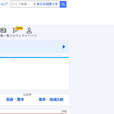
ヘルプ
東日本国際大学
検索
特集一覧
スカウト
マイページ
122件
面接・選考
業界・地域比較