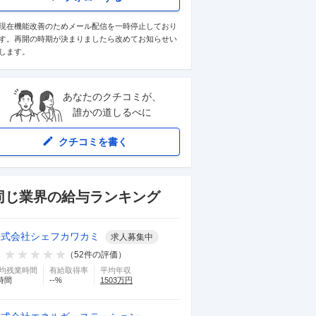
現在機能改善のためメール配信を一時停止しており
す。再開の時期が決まりましたら改めてお知らせい
します。
あなたのクチコミが、
誰かの道しるべに
クチコミを書く
同じ業界の給与ランキング
株式会社シェフカワカミ
求人募集中
（
52
件の評価）
均残業時間
有給取得率
平均年収
時間
--
%
1503
万円