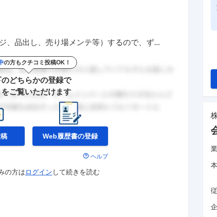
ジ、品出し、売り場メンテ等）するので、ず...
中
の方もクチコミ投稿OK！
下のどちらかの登録で
きをご覧いただけます
投稿
Web履歴書の
登録
ヘルプ
みの方は
ログイン
して
続きを読む
企