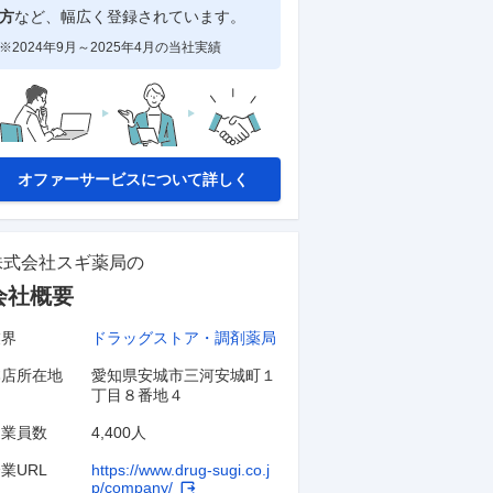
方
など、幅広く登録されています。
※2024年9月～2025年4月の当社実績
オファーサービスについて詳しく
株式会社スギ薬局
の
会社概要
業界
ドラッグストア・調剤薬局
本店所在地
愛知県安城市三河安城町１
丁目８番地４
従業員数
4,400人
業URL
https://www.drug-sugi.co.j
p/company/