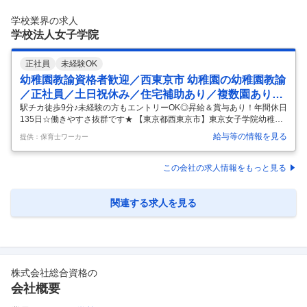
学校法人の枠を超えた「経営視点」で学院運営に携われる ◎企画・広
報・人事・財務・大学運営と多彩な領域を経験できる総合職採用 ◎学
学校業界の求人
生・生徒の成長と学院の発展を支える社会貢献性の高い仕事 ■業務内容
学校法人女子学院
こ
…
正社員
未経験OK
幼稚園教諭資格者歓迎／西東京市 幼稚園の幼稚園教諭
／正社員／土日祝休み／住宅補助あり／複数園あり／
駅チカ
駅チカ徒歩9分♪未経験の方もエントリーOK◎昇給＆賞与あり！年間休日
135日☆働きやすさ抜群です★ 【東京都西東京市】東京女子学院幼稚園
[交通費支給休日：土日休み住宅補助あり土日祝休み年休120日以上未経
給与等の情報を見る
提供：保育士ワーカー
験歓迎産休・育児休暇経験者優遇複数園あり駅チカ] ＜施設情報＞: 【施
設名】:東京女子学院幼稚園 【施設種類】:幼稚園 【最寄駅・アクセス】:
東伏見駅 西武新宿線 【雇用形態】:正社員 【職種】:幼稚園教諭 【勤務
この会社の求人情報をもっと見る
地】:東京都西東京市富士町２丁目１３ - ２４ 【特色】: 交通費支給 休
日：土日休み 住宅補助あり 土日祝休み 年休120日以上 未経験歓迎 産
休・育児休暇 経験者優遇 複数園あ
…
関連する求人を見る
株式会社総合資格
の
会社概要