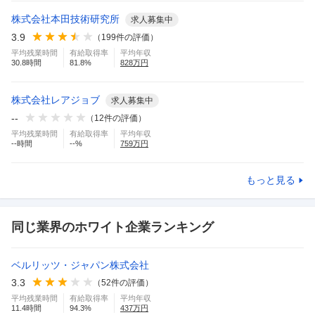
株式会社本田技術研究所
求人募集中
3.9
（
199
件の評価）
平均残業時間
有給取得率
平均年収
30.8
時間
81.8
%
828
万円
株式会社レアジョブ
求人募集中
--
（
12
件の評価）
平均残業時間
有給取得率
平均年収
--
時間
--
%
759
万円
もっと見る
同じ業界のホワイト企業ランキング
ベルリッツ・ジャパン株式会社
3.3
（
52
件の評価）
平均残業時間
有給取得率
平均年収
11.4
時間
94.3
%
437
万円