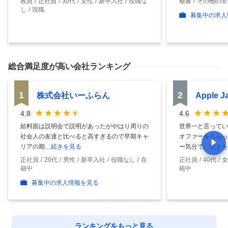
教員
正社員
30代
女性
新卒入社
役職な
秘書
その他の非
し
現職
募集中の求人
総合満足度
が高い会社ランキング
1
2
株式会社いーふらん
Apple 
4.8
4.6
給料面は説明会で説明があったがやはり周りの
世界一と言ってい
社会人の友達と比べると高すぎるので早期キャ
オファーをもらっ
リアの期
…続きを見る
ー気分で
…続きを
正社員
20代
男性
新卒入社
役職なし
在
正社員
40代
女
籍中
籍中
募集中の求人情報を見る
ランキングをもっと見る