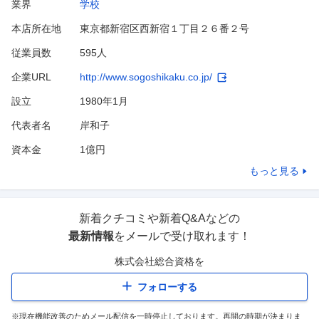
業界
学校
本店所在地
東京都新宿区西新宿１丁目２６番２号
従業員数
595人
企業URL
http://www.sogoshikaku.co.jp/
設立
1980年1月
代表者名
岸和子
資本金
1億円
もっと見る
新着クチコミや新着Q&Aなどの
最新情報
をメールで受け取れます！
株式会社総合資格
を
フォローする
※現在機能改善のためメール配信を一時停止しております。再開の時期が決まりま