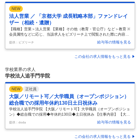
NEW
法人営業 ／ 「京都大学 成長戦略本部」ファンドレイ
ザー（相続・遺贈）
【職種】営業＞法人営業 【業種】その他（教育・官公庁）など＞教育 ※
会員属性などに応じ、当該求人をビズリーチ上で閲覧された際に内容が
異なる場合があります 【本学について】 京都大学は1897年の創立以
給与等の情報を見る
提供：ビズリーチ
来、「自由の学風」を理念に掲げ独創的で挑戦的な教育と研究を推進し
てきた、日本を代表する研究型総合大学です。その歴史と伝統の中で、
多くの優れた人材を育てるとともに、最先端の知識と技術を社会に提供
この会社の求人情報をもっと見る
し続けてきました。 現在、京都大学は、文部科学省が推進している国家
プロジェクト「国際卓越研究大学」の認定候補に選出されており、最終
学校業界の求人
判断を待つ重要な局面にあります。 学生や教員が共に成長し、互いに刺
学校法人追手門学院
激し合える環
…
NEW
正社員
大阪／リモート可／大学職員（オープンポジション）
総合職での採用年休約130日土日祝休み
学校法人追手門学院 【大阪／リモート可】大学職員（オープンポジショ
ン）◆総合職での採用◆年休約130日◆土日祝休み 【仕事内容】 【大阪
／リモート可】大学職員（オープンポジション）◆総合職での採用◆年
給与等の情報を見る
提供：doda
休約130日◆土日祝休み 【具体的な仕事内容】 ＜教育業界の未来を創る
総合職ポジション／企画・経営・学生支援と幅広いフィールドで活躍／
ジョブローテーションを通じたキャリア形成＞ ＼おすすめポイント／ ◎
この会社の求人情報をもっと見る