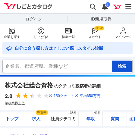
Yahoo!しごとカタログ
検索
通知
i
ログイン
ID新規取得
企業を探す
しごとQA
特集一覧
スカウト
マイページ
自分に合う探し方は？しごと探しスタイル診断
株式会社総合資格
のクチコミ投稿者の詳細
2.8
150
クチコミ
平均
650
万円
学校業界上位
募集中
138件
41件
トップ
求人
社員クチコミ
年収
質問
面