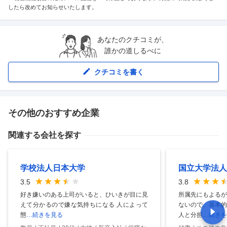
したら改めてお知らせいたします。
あなたのクチコミが、
誰かの道しるべに
クチコミを書く
その他のおすすめ企業
関連する会社を探す
学校法人日本大学
国立大学法人
3.5
3.8
好き嫌いのある上司がいると、ひいきが目に見
所属先にもよるが
えて分かるので嫌な気持ちになる 人によって
ないので、基本的
態
…続きを見る
人と分担
…続きを