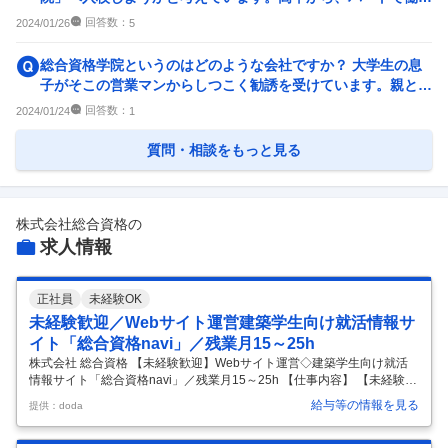
ていました。また、建築業...
回答数：
2024/01/26
5
総合資格学院というのはどのような会社ですか？ 大学生の息
子がそこの営業マンからしつこく勧誘を受けています。親とし
て心配なので色々調べて...
回答数：
2024/01/24
1
質問・相談をもっと見る
株式会社総合資格
の
求人情報
正社員
未経験OK
未経験歓迎／Webサイト運営建築学生向け就活情報サ
イト「総合資格navi」／残業月15～25h
株式会社 総合資格 【未経験歓迎】Webサイト運営◇建築学生向け就活
情報サイト「総合資格navi」／残業月15～25h 【仕事内容】 【未経験歓
迎】Webサイト運営◇建築学生向け就活情報サイト「総合資格navi」／
給与等の情報を見る
提供：doda
残業月15～25h 【具体的な仕事内容】 【Webサイト運営◇建設業界専特
化型の新卒就職情報サイト◇インハウス×建築士・施工管理技士等の資