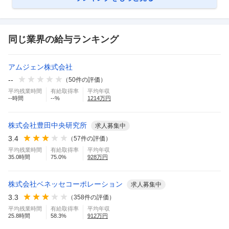
同じ業界の給与ランキング
アムジェン株式会社
--
（
50
件の評価）
平均残業時間
有給取得率
平均年収
--
時間
--
%
1214
万円
株式会社豊田中央研究所
求人募集中
3.4
（
57
件の評価）
平均残業時間
有給取得率
平均年収
35.0
時間
75.0
%
928
万円
株式会社ベネッセコーポレーション
求人募集中
3.3
（
358
件の評価）
平均残業時間
有給取得率
平均年収
25.8
時間
58.3
%
912
万円