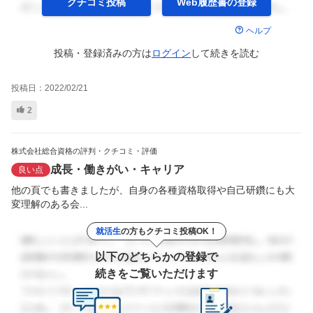
クチコミ投稿
Web履歴書の
登録
ヘルプ
投稿・登録済みの方は
ログイン
して
続きを読む
投稿日：
2022/02/21
2
株式会社総合資格の評判・クチコミ・評価
成長・働きがい・キャリア
良い点
他の頁でも書きましたが、自身の各種資格取得や自己研鑽にも大
変理解のある会...
就活生
の方もクチコミ投稿OK！
以下のどちらかの登録で
続きをご覧いただけます