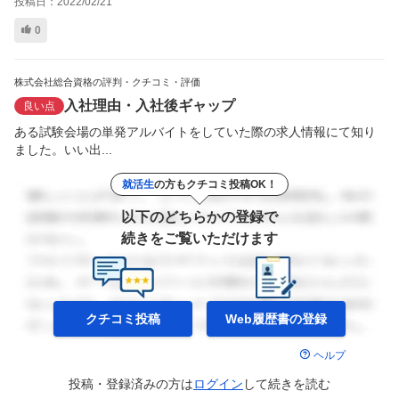
投稿日：
2022/02/21
0
株式会社総合資格の評判・クチコミ・評価
入社理由・入社後ギャップ
良い点
ある試験会場の単発アルバイトをしていた際の求人情報にて知り
ました。いい出...
就活生
の方もクチコミ投稿OK！
以下のどちらかの登録で
続きをご覧いただけます
クチコミ投稿
Web履歴書の
登録
ヘルプ
投稿・登録済みの方は
ログイン
して
続きを読む