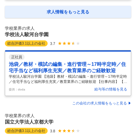
の学科がある学校へ、セミナーや模擬試験の提供を通じ、受講生獲得の
推進活動を行います。 (2)個人向けの活動（約3割) ガイダンス・セミナ
ーに参加された方や解答速報のお問合せを頂いた方に対して、アプロー
求人情報をもっと見る
チし、アポイントを獲得できた方には資格取得に向けた学習アドバイス
や講座受講の提案を行います。入校後も担当者とし
…
学校業界の求人
学校法人駿河台学園
総合評価
3.1
以上の会社
3.7
正社員
池袋／教材・模試の編集・進行管理～17時半定時／住
宅手当など福利厚生充実／教育業界のご経験歓迎
学校法人駿河台学園 【池袋】教材・模試の編集・進行管理～17時半定時
／住宅手当など福利厚生充実／教育業界のご経験歓迎 【仕事内容】 【池
袋】教材・模試の編集・進行管理～17時半定時／住宅手当など福利厚生
給与等の情報を見る
提供：doda
充実／教育業界のご経験歓迎 【具体的な仕事内容】 教育業界のリーディ
ングカンパニー／「駿台予備学校」を中心に専門学校、小学校から中学
校・高等学校、海外校等を展開する総合教育機関 予備学校に通う生徒が
この会社の求人情報をもっと見る
授業で使用するテキストや季節講習を受講する生徒に向けたテキスト、
全国の受験生に提供する模擬試験を手がける編集担当を募集いたしま
学校業界の求人
す。 ■業務概要： 駿台予備学校内の授業で使用するテキストや、全国の
国立大学法人京都大学
受験生
…
総合評価
3.1
以上の会社
3.8