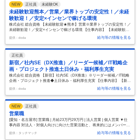
格講座最大手／技術者のキャリアアップを支援する『総合資格学院』を
NEW
正社員
未経験OK
全国で展開／残業月15～25h】 ■採用背景： 業界の需要として資格保有
者の採用を希望する企業様が多い中、『総合資格navi』には、700超の
未経験歓迎熊本／営業／業界トップの安定性！／未経
企業様および5,000名超の建築学生に登録
…
験歓迎！／安定×インセンで稼げる環境
株式会社 総合資格 【未経験歓迎★熊本】営業※業界トップの安定性！／
未経験歓迎！／安定×インセンで稼げる環境 【仕事内容】 【未経験歓迎
★熊本】営業※業界トップの安定性！／未経験歓迎！／安定×インセンで
給与等の情報を見る
提供：doda
稼げる環境 【具体的な仕事内容】 【知名度・実績抜群×建築業界★必須
資格の取得講座で顧客ニーズインセン＋固定給で【稼ぐ＋安定】を両立
／新卒3年目平均年収626 万円／脱年功序列！で早期キャリアアップ可
正社員
能】 ■業務の概要 当社が全国で展開するライセンススクール「総合資格
学院」にて下記の業務を担当頂きます！ （1）生徒募集業務 学校に対し
新宿／社内SE（DX推進）／リーダー候補／IT戦略企
ては就職セミナーや資格ガイダンスの提案・運営を行い、学生に対し
…
画・プロジェクト推進土日休み・福利厚生充実
株式会社 総合資格 【新宿】社内SE（DX推進）※リーダー候補／IT戦略
企画・プロジェクト推進◆土日休み・福利厚生充実 【仕事内容】 【新
宿】社内SE（DX推進）※リーダー候補／IT戦略企画・プロジェクト推進
給与等の情報を見る
提供：doda
◆土日休み・福利厚生充実 【具体的な仕事内容】 【建設・不動産業界の
教育DXを牽引／IT戦略・新規プロダクト開発まで幅広く活躍できるポジ
ションです】 ■業務概要 当社が展開する全国規模の資格取得支援事業に
NEW
正社員
おいて、IT戦略立案から新規プロダクト開発、LMS等の教育サービスの
企画・改善まで、システムエンジニアとして幅広い業務を担当します。
営業職
社内外の業務プロセスのデジタル化推進や、データ活用による
…
[愛知・名古屋市] 営業職 | 月給23万円29万円 | 法人営業 | 個人営業 ▼仕
事内容 対法人・対個人向けに向けた営業活動と、将来的にはメンバーの
マネジメントをお願いします。 (1)法人向けの活動（約7割／10社程度）
給与等の情報を見る
提供：タッチマッチ
建築会社や工務店など有資格者の確保を課題としている企業や、建築系