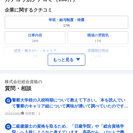
企業に関するクチコミ
年収・給与制度・待遇
17
件
仕事内容
職場の雰囲気
28
件
17
件
成長・働きがい・キャリア
退職検討理由
7
件
10
件
もっと見る
ワークライフバランス
女性の活躍・働きやすさ
24
件
13
件
株式会社総合資格
の
副業
テレワーク・リモートワーク
質問・相談
4
件
5
件
人事・評価制度
入社理由・入社後ギャップ
警察大学校の入校時期について教えて下さい。 本を読んでい
8
件
5
件
て警察のキャリア組について興味が湧いて調べていたのです
が、 ・国家公務員総合...
企業の選考に関するクチコミ
回答数：
2024/10/02
3
中途採用面接・選考
新卒採用面接・選考
二級建築士の資格を取るため、「日建学院」や「総合資格学
9
件
0件
院」へ入校しようかと考えています。高卒から、パートで働い