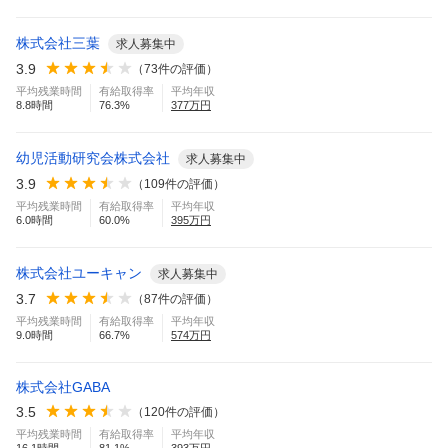
株式会社三葉
求人募集中
3.9
（
73
件の評価）
平均残業時間
有給取得率
平均年収
8.8
時間
76.3
%
377
万円
幼児活動研究会株式会社
求人募集中
3.9
（
109
件の評価）
平均残業時間
有給取得率
平均年収
6.0
時間
60.0
%
395
万円
株式会社ユーキャン
求人募集中
3.7
（
87
件の評価）
平均残業時間
有給取得率
平均年収
9.0
時間
66.7
%
574
万円
株式会社GABA
3.5
（
120
件の評価）
平均残業時間
有給取得率
平均年収
16.1
時間
81.1
%
393
万円