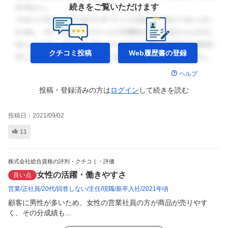
続きをご覧いただけます
クチコミ投稿
Web履歴書の
登録
ヘルプ
投稿・登録済みの方は
ログイン
して
続きを読む
投稿日：
2021/09/02
11
株式会社総合資格の評判・クチコミ・評価
女性の活躍・働きやすさ
良い点
営業
正社員
20代
回答しない
主任
現職
新卒入社
2021年頃
顧客に男性が多いため、女性の営業社員の方が商品が売りやす
く、その分成績も...