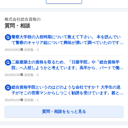
ワークライフバランス
女性の活躍・働きやすさ
24
件
13
件
株式会社総合資格
の
副業
テレワーク・リモートワーク
質問・相談
4
件
5
件
人事・評価制度
入社理由・入社後ギャップ
警察大学校の入校時期について教えて下さい。 本を読んでい
8
件
5
件
て警察のキャリア組について興味が湧いて調べていたのです
が、 ・国家公務員総合...
企業の選考に関するクチコミ
回答数：
2024/10/02
3
中途採用面接・選考
新卒採用面接・選考
二級建築士の資格を取るため、「日建学院」や「総合資格学
9
件
0件
院」へ入校しようかと考えています。高卒から、パートで働い
ていました。また、建築業...
回答数：
2024/01/26
5
総合資格学院というのはどのような会社ですか？ 大学生の息
子がそこの営業マンからしつこく勧誘を受けています。親とし
て心配なので色々調べて...
回答数：
2024/01/24
1
質問・相談をもっと見る