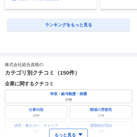
ランキングをもっと見る
株式会社総合資格
の
カテゴリ別クチコミ（
150
件）
企業に関するクチコミ
年収・給与制度・待遇
17
件
仕事内容
職場の雰囲気
28
件
17
件
成長・働きがい・キャリア
退職検討理由
7
件
10
件
もっと見る