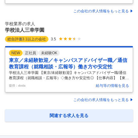
設名】:東京女子学院幼稚園 【施設種類】:幼稚園 【最寄駅・アクセス】:
東伏見駅 西武新宿線 【雇用形態】:正社員 【職種】:幼稚園教諭 【勤務
この会社の求人情報をもっと見る
地】:東京都西東京市富士町２丁目１３ - ２４ 【特色】: 交通費支給 休
日：土日休み 住宅補助あり 土日祝休み 年休120日以上 未経験歓迎 産
学校業界の求人
休・育児休暇 経験者優遇 複数園あ
…
学校法人三幸学園
総合評価
3.1
以上の会社
3.5
NEW
正社員
未経験OK
東京／未経験歓迎／キャンパスアドバイザー職／通信
教育課程（就職相談・広報等）働き方や安定性
学校法人三幸学園 【東京/未経験歓迎】キャンパスアドバイザー職/通信
教育課程（就職相談・広報等）◇働き方や安定性◎ 【仕事内容】 【東
京/未経験歓迎】キャンパスアドバイザー職/通信教育課程（就職相談・広
給与等の情報を見る
提供：doda
報等）◇働き方や安定性◎ 【具体的な仕事内容】 【年休120日/残業20
～30時間/通信教育課程で学ぶ学生の学修サポートを中心に、事務局での
業務全般を担っていただくことを想定しています。】 ～業界未経験者で
この会社の求人情報をもっと見る
も研修やフォロー体制が整備されているため、安心して中途入社できる
環境がございます～ ■業務内容詳細 （教務・実習関連業務） ・テキスト
履修に関する業務・スクーリングに関する業務 ・履修登録の事
…
関連する求人を見る