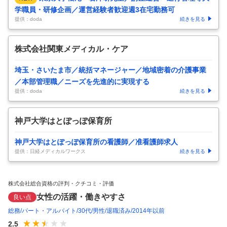
学職員・研修企画／運営経験者歓迎週3在宅勤務可
提供：doda
続きを見る
株式会社関東メディカル・ケア
埼玉・さいたま市／統括マネージャー／地域密着の介護事業
／本部管理職／ニーズを先進的に実現する
提供：doda
続きを見る
神戸大学はとぽっぽ保育所
神戸大学はとぽっぽ保育所の看護師／准看護師求人
提供：日経メディカルワークス
続きを見る
株式会社総合資格の評判・クチコミ・評価
女性の活躍・働きやすさ
良い点
総務
パート・アルバイト
30代
男性
退職済み
2014年以前
2.5