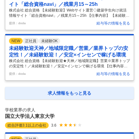
当頂きます！ （1）生徒募集業務 学校に対しては就職セミナーや資格ガ
イト「総合資格navi」／残業月15～25h
イ
…
株式会社 総合資格 【未経験歓迎】Webサイト運営◇建築学生向け就活
情報サイト「総合資格navi」／残業月15～25h 【仕事内容】 【未経験歓
迎】Webサイト運営◇建築学生向け就活情報サイト「総合資格navi」／
給与等の情報を見る
提供：doda
残業月15～25h 【具体的な仕事内容】 【Webサイト運営◇建設業界専特
化型の新卒就職情報サイト◇インハウス×建築士・施工管理技士等の資
格講座最大手／技術者のキャリアアップを支援する『総合資格学院』を
NEW
正社員
未経験OK
全国で展開／残業月15～25h】 ■採用背景： 業界の需要として資格保有
者の採用を希望する企業様が多い中、『総合資格navi』には、700超の
未経験歓迎天神／地域限定職／営業／業界トップの安
企業様および5,000名超の建築学生に登録
…
定性！／未経験歓迎！／安定×インセンで稼げる環境
株式会社 総合資格 【未経験歓迎★天神／地域限定職】営業※業界トップ
の安定性！／未経験歓迎！／安定×インセンで稼げる環境 【仕事内容】
【未経験歓迎★天神／地域限定職】営業※業界トップの安定性！／未経
給与等の情報を見る
提供：doda
験歓迎！／安定×インセンで稼げる環境 【具体的な仕事内容】 【知名
度・実績抜群×建築業界★必須資格の取得講座で顧客ニーズインセン＋
固定給で【稼ぐ＋安定】を両立／新卒3年目平均年収626 万円／脱年功
序列！で早期キャリアアップ可能】 ■業務の概要 当社が全国で展開する
求人情報をもっと見る
ライセンススクール「総合資格学院」にて下記の業務を担当頂きます！
（1）生徒募集業務 学校に対しては就職セミナーや資格ガイダンスの提
案
…
学校業界の求人
国立大学法人東京大学
総合評価
3.1
以上の会社
3.6