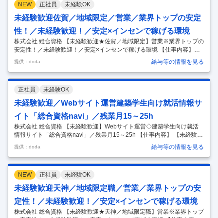
NEW
正社員
未経験OK
の概要 全国で展開するライセンススクール「総合資格学院」の生徒募集
に加え、新規顧客の開拓業務として建設・不動産業界企業、関連団体、
未経験歓迎佐賀／地域限定／営業／業界トップの安定
自治体や建築系の大学・専門学校に対して各種ガイダンス・セミナーを
性！／未経験歓迎！／安定×インセンで稼げる環境
提案
…
株式会社 総合資格 【未経験歓迎★佐賀／地域限定】営業※業界トップの
安定性！／未経験歓迎！／安定×インセンで稼げる環境 【仕事内容】
【未経験歓迎★佐賀／地域限定】営業※業界トップの安定性！／未経験
給与等の情報を見る
提供：doda
歓迎！／安定×インセンで稼げる環境 【具体的な仕事内容】 ～知名度・
実績抜群／建築業界必須資格の取得講座で顧客ニーズ◎業界トップシェ
ア／インセン＋固定給で【稼ぐ＋安定】を両立／新卒3年目平均年収626
正社員
未経験OK
万円／脱年功序列！で早期キャリアアップ可能～ ■業務の概要 当社が全
国で展開するライセンススクール「総合資格学院」にて下記の業務を担
未経験歓迎／Webサイト運営建築学生向け就活情報サ
当頂きます！ （1）生徒募集業務 学校に対しては就職セミナーや資格ガ
イト「総合資格navi」／残業月15～25h
イ
…
株式会社 総合資格 【未経験歓迎】Webサイト運営◇建築学生向け就活
情報サイト「総合資格navi」／残業月15～25h 【仕事内容】 【未経験歓
迎】Webサイト運営◇建築学生向け就活情報サイト「総合資格navi」／
給与等の情報を見る
提供：doda
残業月15～25h 【具体的な仕事内容】 【Webサイト運営◇建設業界専特
化型の新卒就職情報サイト◇インハウス×建築士・施工管理技士等の資
格講座最大手／技術者のキャリアアップを支援する『総合資格学院』を
NEW
正社員
未経験OK
全国で展開／残業月15～25h】 ■採用背景： 業界の需要として資格保有
者の採用を希望する企業様が多い中、『総合資格navi』には、700超の
未経験歓迎天神／地域限定職／営業／業界トップの安
企業様および5,000名超の建築学生に登録
…
定性！／未経験歓迎！／安定×インセンで稼げる環境
株式会社 総合資格 【未経験歓迎★天神／地域限定職】営業※業界トップ