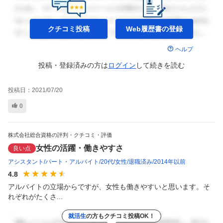
クチコミ投稿
Web履歴書の
登録
ヘルプ
投稿・登録済みの方は
ログイン
して
続きを読む
投稿日：
2021/07/20
0
株式会社総合資格の評判・クチコミ・評価
女性の活躍・働きやすさ
良い点
アシスタント
パート・アルバイト
20代
女性
退職済み
2014年以前
4.8
アルバイトの立場からですが、女性も働きやすいと思います。そ
れぞれがたくさ...
就活生
の方もクチコミ投稿OK！