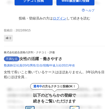
クチコミ投稿
Web履歴書の
登録
ヘルプ
投稿・登録済みの方は
ログイン
して
続きを読む
投稿日：
2022/09/15
0
株式会社総合資格の評判・クチコミ・評価
女性の活躍・働きやすさ
不満な点
塾講師
正社員
20代
男性
主任
現職
中途入社
2021年頃
女性で長いこと働いているケースはほぼありません。3年以内を目
処にほぼ全員...
選考中
の方もクチコミ投稿OK！
以下のどちらかの登録で
続きをご覧いただけます