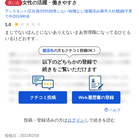
女性の活躍・働きやすさ
良い点
アシスタント
正社員
20代
回答しない
役職なし
退職済み
新卒入社
既婚
子育
て中
2019年頃
1.0
まじでないほんとにないありえないまあ管理職になってるひとも
いるけどおすす...
就活生
の方もクチコミ投稿OK！
以下のどちらかの登録で
続きをご覧いただけます
クチコミ投稿
Web履歴書の
登録
ヘルプ
投稿・登録済みの方は
ログイン
して
続きを読む
投稿日：
2022/02/16