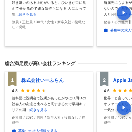
好き嫌いのある上司がいると、ひいきが目に見
所属先にもよるが
えて分かるので嫌な気持ちになる 人によって
ないので、基本的
態
…続きを見る
人と分担
…続きを
教員
正社員
30代
女性
新卒入社
役職な
秘書
その他の非
し
現職
募集中の求人
総合満足度
が高い会社ランキング
1
2
株式会社いーふらん
Apple 
4.8
4.6
給料面は説明会で説明があったがやはり周りの
世界一と言ってい
社会人の友達と比べると高すぎるので早期キャ
オファーをもらっ
リアの期
…続きを見る
ー気分で
…続きを
正社員
20代
男性
新卒入社
役職なし
在
正社員
40代
女
籍中
籍中
募集中の求人情報を見る