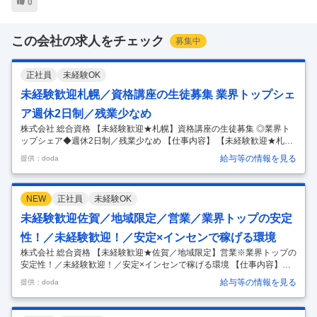
0
この会社の求人をチェック
募集中
正社員
未経験OK
未経験歓迎札幌／資格講座の生徒募集 業界トップシェ
ア週休2日制／残業少なめ
株式会社 総合資格 【未経験歓迎★札幌】資格講座の生徒募集 ◎業界ト
ップシェア◆週休2日制／残業少なめ 【仕事内容】 【未経験歓迎★札
幌】資格講座の生徒募集 ◎業界トップシェア◆週休2日制／残業少なめ
給与等の情報を見る
提供：doda
【具体的な仕事内容】 【知名度・実績抜群×建築業界★必須資格の取得
講座で顧客ニーズインセン＋固定給で【稼ぐ＋安定】を両立／新卒3年
目平均年収626 万円／脱年功序列！で早期キャリアアップ可能】 ■業務
NEW
正社員
未経験OK
の概要 全国で展開するライセンススクール「総合資格学院」の生徒募集
に加え、新規顧客の開拓業務として建設・不動産業界企業、関連団体、
未経験歓迎佐賀／地域限定／営業／業界トップの安定
自治体や建築系の大学・専門学校に対して各種ガイダンス・セミナーを
性！／未経験歓迎！／安定×インセンで稼げる環境
提案
…
株式会社 総合資格 【未経験歓迎★佐賀／地域限定】営業※業界トップの
安定性！／未経験歓迎！／安定×インセンで稼げる環境 【仕事内容】
【未経験歓迎★佐賀／地域限定】営業※業界トップの安定性！／未経験
給与等の情報を見る
提供：doda
歓迎！／安定×インセンで稼げる環境 【具体的な仕事内容】 ～知名度・
実績抜群／建築業界必須資格の取得講座で顧客ニーズ◎業界トップシェ
ア／インセン＋固定給で【稼ぐ＋安定】を両立／新卒3年目平均年収626