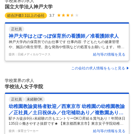
学校業界の求人
（2023年2月時点で20施設）。今後も施設数が増えるので、全体を
…
国立大学法人神戸大学
総合評価
3.1
以上の会社
3.7
正社員
神戸大学はとぽっぽ保育所の看護師／准看護師求人
神戸大学内の保育所でのお仕事です 仕事内容: 子どもたちの健康管理
や、施設の衛生管理。急な発熱や怪我などの処置をお願いします。 特徴:
駅近(5分以内) / 社会保険完備 / 准看護師可 / ボーナス・賞与あり / 交通費
給与等の情報を見る
提供：日経メディカルワークス
支給 / 退職金あり / 住宅手当 / 研修制度あり / 年収500万円以上可能 / 保育
所（保育園） / 40代 / 50代
…
この会社の求人情報をもっと見る
学校業界の求人
学校法人女子学院
正社員
未経験OK
幼稚園教諭資格者歓迎／西東京市 幼稚園の幼稚園教諭
／正社員／土日祝休み／住宅補助あり／複数園あり／
駅チカ
駅チカ徒歩9分♪未経験の方もエントリーOK◎昇給＆賞与あり！年間休日
135日☆働きやすさ抜群です★ 【東京都西東京市】東京女子学院幼稚園
[交通費支給休日：土日休み住宅補助あり土日祝休み年休120日以上未経
給与等の情報を見る
提供：保育士ワーカー
験歓迎産休・育児休暇経験者優遇複数園あり駅チカ] ＜施設情報＞: 【施