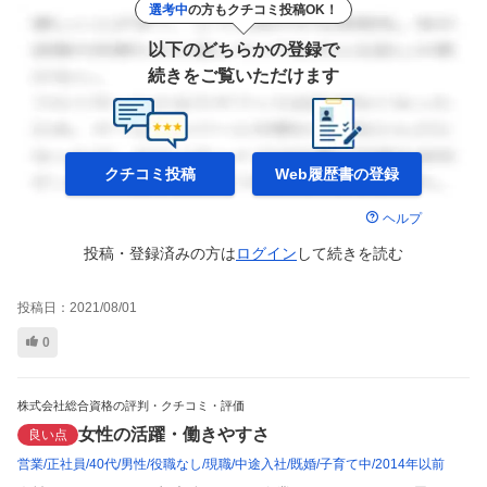
選考中
の方もクチコミ投稿OK！
以下のどちらかの登録で
続きをご覧いただけます
クチコミ投稿
Web履歴書の
登録
ヘルプ
投稿・登録済みの方は
ログイン
して
続きを読む
投稿日：
2021/08/01
0
株式会社総合資格の評判・クチコミ・評価
女性の活躍・働きやすさ
良い点
営業
正社員
40代
男性
役職なし
現職
中途入社
既婚
子育て中
2014年以前