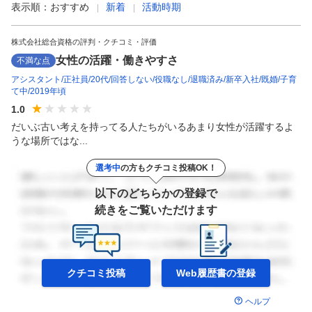
表示順：
おすすめ
新着
活動時期
株式会社総合資格の評判・クチコミ・評価
女性の活躍・働きやすさ
不満な点
アシスタント
正社員
20代
回答しない
役職なし
退職済み
新卒入社
既婚
子育
て中
2019年頃
1.0
だいぶ古い考えを持ってる人たちがいるあまり女性が活躍するよ
うな場所ではな...
選考中
の方もクチコミ投稿OK！
以下のどちらかの登録で
続きをご覧いただけます
クチコミ投稿
Web履歴書の
登録
ヘルプ