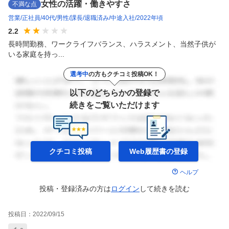
女性の活躍・働きやすさ
不満な点
営業
正社員
40代
男性
課長
退職済み
中途入社
2022年頃
2.2
長時間勤務、ワークライフバランス、ハラスメント、当然子供が
いる家庭を持っ...
選考中
の方もクチコミ投稿OK！
以下のどちらかの登録で
続きをご覧いただけます
クチコミ投稿
Web履歴書の
登録
ヘルプ
投稿・登録済みの方は
ログイン
して
続きを読む
投稿日：
2022/09/15