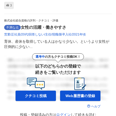
3
株式会社総合資格の評判・クチコミ・評価
女性の活躍・働きやすさ
不満な点
営業
正社員
20代
回答しない
主任
現職
新卒入社
2021年頃
育休、産休を取得している人はかなり少ない。というより女性が
圧倒的に少ない...
選考中
の方もクチコミ投稿OK！
以下のどちらかの登録で
続きをご覧いただけます
クチコミ投稿
Web履歴書の
登録
ヘルプ
投稿・登録済みの方は
ログイン
して
続きを読む