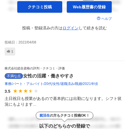
クチコミ投稿
Web履歴書の
登録
ヘルプ
投稿・登録済みの方は
ログイン
して
続きを読む
投稿日：
2022/04/08
1
株式会社総合資格の評判・クチコミ・評価
女性の活躍・働きやすさ
不満な点
事務
パート・アルバイト
20代
女性
退職済み
既婚
2021年頃
3.5
土日祝日も授業があるので基本的には出勤になります。シフト状
況にもよります...
就活生
の方もクチコミ投稿OK！
以下のどちらかの登録で