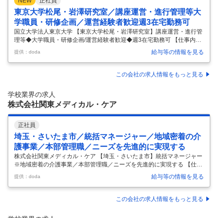
NEW
正社員
東京大学松尾・岩澤研究室／講座運営・進行管理等大
学職員・研修企画／運営経験者歓迎週3在宅勤務可
国立大学法人東京大学 【東京大学松尾・岩澤研究室】講座運営・進行管
理等◆大学職員・研修企画/運営経験者歓迎◆週3在宅勤務可 【仕事内
容】 【東京大学松尾・岩澤研究室】講座運営・進行管理等◆大学職員・
給与等の情報を見る
提供：doda
研修企画/運営経験者歓迎◆週3在宅勤務可 【具体的な仕事内容】 ～学
生・社会人に向けて提供する年間30以上の講義開講～運営をサポート／
働き方◎リモートワーク併用可能～ ■業務概要： 本ポジションでは、AI
この会社の求人情報をもっと見る
教育（AI人材育成）の一貫として、学生・社会人に向けて提供する年間3
0以上の講義に対し、講座運営・進行管理を担当いただきます。 最大で1
学校業界の求人
講座あたりの受講者4000名を超える大規模な講座を含む、リアル
…
株式会社関東メディカル・ケア
正社員
埼玉・さいたま市／統括マネージャー／地域密着の介
護事業／本部管理職／ニーズを先進的に実現する
株式会社関東メディカル・ケア 【埼玉・さいたま市】統括マネージャー
※地域密着の介護事業／本部管理職／ニーズを先進的に実現する 【仕事
内容】 【埼玉・さいたま市】統括マネージャー※地域密着の介護事業／
給与等の情報を見る
提供：doda
本部管理職／ニーズを先進的に実現する 【具体的な仕事内容】 ■募集背
景：介護業界は、高い将来性のある業界です。約20年後の2042年は、高
齢者人口のピークです。「団塊の世代」が75歳以上となる2025年以降、
この会社の求人情報をもっと見る
更なる介護需要の高まりが想定されます。当社は、そのような需要を予
見し、事業所を毎年1から2施設開設し、拡大・成長し続けて来ました