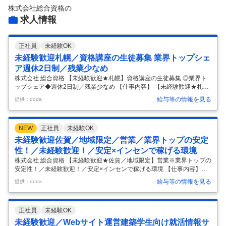
株式会社総合資格
の
求人情報
正社員
未経験OK
未経験歓迎札幌／資格講座の生徒募集 業界トップシェ
ア週休2日制／残業少なめ
株式会社 総合資格 【未経験歓迎★札幌】資格講座の生徒募集 ◎業界ト
ップシェア◆週休2日制／残業少なめ 【仕事内容】 【未経験歓迎★札
幌】資格講座の生徒募集 ◎業界トップシェア◆週休2日制／残業少なめ
給与等の情報を見る
提供：doda
【具体的な仕事内容】 【知名度・実績抜群×建築業界★必須資格の取得
講座で顧客ニーズインセン＋固定給で【稼ぐ＋安定】を両立／新卒3年
目平均年収626 万円／脱年功序列！で早期キャリアアップ可能】 ■業務
NEW
正社員
未経験OK
の概要 全国で展開するライセンススクール「総合資格学院」の生徒募集
に加え、新規顧客の開拓業務として建設・不動産業界企業、関連団体、
未経験歓迎佐賀／地域限定／営業／業界トップの安定
自治体や建築系の大学・専門学校に対して各種ガイダンス・セミナーを
性！／未経験歓迎！／安定×インセンで稼げる環境
提案
…
株式会社 総合資格 【未経験歓迎★佐賀／地域限定】営業※業界トップの
安定性！／未経験歓迎！／安定×インセンで稼げる環境 【仕事内容】
【未経験歓迎★佐賀／地域限定】営業※業界トップの安定性！／未経験
給与等の情報を見る
提供：doda
歓迎！／安定×インセンで稼げる環境 【具体的な仕事内容】 ～知名度・
実績抜群／建築業界必須資格の取得講座で顧客ニーズ◎業界トップシェ
ア／インセン＋固定給で【稼ぐ＋安定】を両立／新卒3年目平均年収626
正社員
未経験OK
万円／脱年功序列！で早期キャリアアップ可能～ ■業務の概要 当社が全
国で展開するライセンススクール「総合資格学院」にて下記の業務を担
未経験歓迎／Webサイト運営建築学生向け就活情報サ