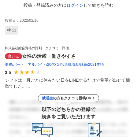
投稿・登録済みの方は
ログイン
して
続きを読む
投稿日：
2022/02/16
11
株式会社総合資格の評判・クチコミ・評価
女性の活躍・働きやすさ
良い点
事務
パート・アルバイト
20代
女性
退職済み
既婚
2021年頃
3.5
シフトは一月ごとに休みたい日をLINEするだけで希望が出せて簡
単でした。...
就活生
の方もクチコミ投稿OK！
以下のどちらかの登録で
続きをご覧いただけます