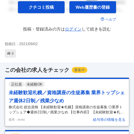
クチコミ投稿
Web履歴書の
登録
ヘルプ
投稿・登録済みの方は
ログイン
して
続きを読む
投稿日：
2021/09/02
0
この会社の求人をチェック
募集中
正社員
未経験OK
未経験歓迎札幌／資格講座の生徒募集 業界トップシェ
ア週休2日制／残業少なめ
株式会社 総合資格 【未経験歓迎★札幌】資格講座の生徒募集 ◎業界ト
ップシェア◆週休2日制／残業少なめ 【仕事内容】 【未経験歓迎★札
幌】資格講座の生徒募集 ◎業界トップシェア◆週休2日制／残業少なめ
給与等の情報を見る
提供：doda
【具体的な仕事内容】 【知名度・実績抜群×建築業界★必須資格の取得
講座で顧客ニーズインセン＋固定給で【稼ぐ＋安定】を両立／新卒3年
目平均年収626 万円／脱年功序列！で早期キャリアアップ可能】 ■業務