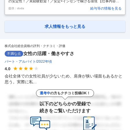
の安定性！／未経験歓迎！／安定×インセンで稼げる環境 【仕事内容】
【未経験歓迎★天神／地域限定職】営業※業界トップの安定性！／未経
給与等の情報を見る
提供：doda
験歓迎！／安定×インセンで稼げる環境 【具体的な仕事内容】 【知名
度・実績抜群×建築業界★必須資格の取得講座で顧客ニーズインセン＋
固定給で【稼ぐ＋安定】を両立／新卒3年目平均年収626 万円／脱年功
序列！で早期キャリアアップ可能】 ■業務の概要 当社が全国で展開する
求人情報をもっと見る
ライセンススクール「総合資格学院」にて下記の業務を担当頂きます！
（1）生徒募集業務 学校に対しては就職セミナーや資格ガイダンスの提
案
…
株式会社総合資格の評判・クチコミ・評価
女性の活躍・働きやすさ
不満な点
パート・アルバイト
2022年頃
4.0
会社全体での女性社員が少ないため、肩身が狭い場面もあるかと
思う。実際に私...
選考中
の方もクチコミ投稿OK！
以下のどちらかの登録で
続きをご覧いただけます