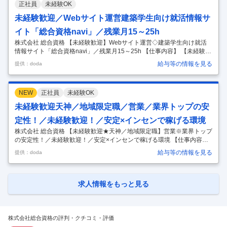
正社員
未経験OK
万円／脱年功序列！で早期キャリアアップ可能～ ■業務の概要 当社が全
国で展開するライセンススクール「総合資格学院」にて下記の業務を担
未経験歓迎／Webサイト運営建築学生向け就活情報サ
当頂きます！ （1）生徒募集業務 学校に対しては就職セミナーや資格ガ
イト「総合資格navi」／残業月15～25h
イ
…
株式会社 総合資格 【未経験歓迎】Webサイト運営◇建築学生向け就活
情報サイト「総合資格navi」／残業月15～25h 【仕事内容】 【未経験歓
迎】Webサイト運営◇建築学生向け就活情報サイト「総合資格navi」／
給与等の情報を見る
提供：doda
残業月15～25h 【具体的な仕事内容】 【Webサイト運営◇建設業界専特
化型の新卒就職情報サイト◇インハウス×建築士・施工管理技士等の資
格講座最大手／技術者のキャリアアップを支援する『総合資格学院』を
NEW
正社員
未経験OK
全国で展開／残業月15～25h】 ■採用背景： 業界の需要として資格保有
者の採用を希望する企業様が多い中、『総合資格navi』には、700超の
未経験歓迎天神／地域限定職／営業／業界トップの安
企業様および5,000名超の建築学生に登録
…
定性！／未経験歓迎！／安定×インセンで稼げる環境
株式会社 総合資格 【未経験歓迎★天神／地域限定職】営業※業界トップ
の安定性！／未経験歓迎！／安定×インセンで稼げる環境 【仕事内容】
【未経験歓迎★天神／地域限定職】営業※業界トップの安定性！／未経
給与等の情報を見る
提供：doda
験歓迎！／安定×インセンで稼げる環境 【具体的な仕事内容】 【知名
度・実績抜群×建築業界★必須資格の取得講座で顧客ニーズインセン＋
固定給で【稼ぐ＋安定】を両立／新卒3年目平均年収626 万円／脱年功
序列！で早期キャリアアップ可能】 ■業務の概要 当社が全国で展開する
求人情報をもっと見る
ライセンススクール「総合資格学院」にて下記の業務を担当頂きます！
（1）生徒募集業務 学校に対しては就職セミナーや資格ガイダンスの提
案
…
株式会社総合資格の評判・クチコミ・評価