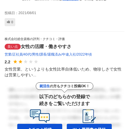
投稿日：
2021/08/01
0
株式会社総合資格の評判・クチコミ・評価
女性の活躍・働きやすさ
良い点
営業
正社員
40代
男性
課長
退職済み
中途入社
2022年頃
2.2
女性営業、というよりも女性比率自体低いため、物珍しさで女性
は営業しやすい...
就活生
の方もクチコミ投稿OK！
以下のどちらかの登録で
続きをご覧いただけます