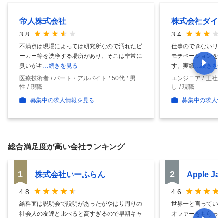
帝人株式会社
株式会社ダイ
3.8
3.4
不満点は現場によっては研究所なので汚れたビ
仕事のできないリ
ーカー等を洗浄する場所があり、そこは非常に
モチベーションを
臭いがキ
…続きを見る
す。実績
…続きを
医療技術者
パート・アルバイト
50代
男
エンジニア
正社
性
現職
し
現職
募集中の求人情報を見る
募集中の求人
総合満足度
が高い会社ランキング
1
2
株式会社いーふらん
Apple 
4.8
4.6
給料面は説明会で説明があったがやはり周りの
世界一と言ってい
社会人の友達と比べると高すぎるので早期キャ
オファーをもらっ