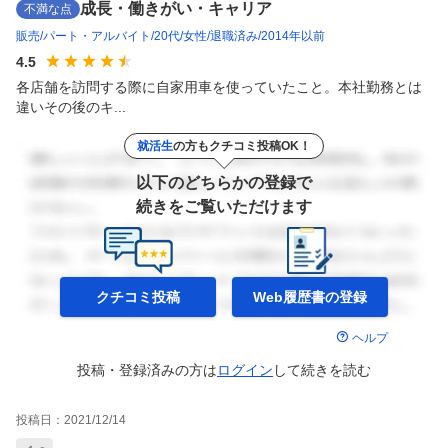
成長・働きがい・キャリア
不満な点
販売
パート・アルバイト
20代
女性
退職済み
2014年以前
4.5
各店舗を訪問する際に自家用車を使っていたこと。本社勤務とは
違いその後のキ...
就活生
の方もクチコミ投稿OK！
以下のどちらかの登録で
続きをご覧いただけます
クチコミ投稿
Web履歴書の
登録
ヘルプ
投稿・登録済みの方は
ログイン
して
続きを読む
投稿日：
2021/12/14