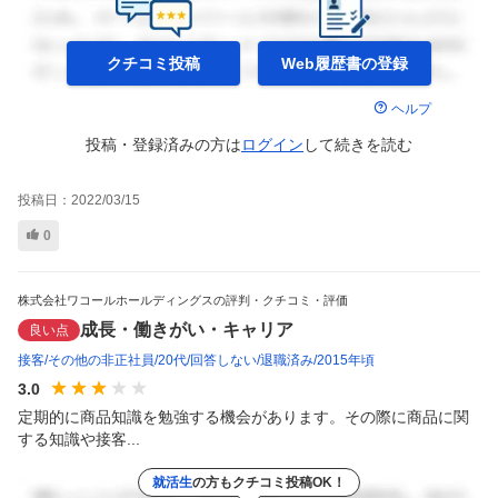
クチコミ投稿
Web履歴書の
登録
ヘルプ
投稿・登録済みの方は
ログイン
して
続きを読む
投稿日：
2022/03/15
0
株式会社ワコールホールディングスの評判・クチコミ・評価
成長・働きがい・キャリア
良い点
接客
その他の非正社員
20代
回答しない
退職済み
2015年頃
3.0
定期的に商品知識を勉強する機会があります。その際に商品に関
する知識や接客...
就活生
の方もクチコミ投稿OK！