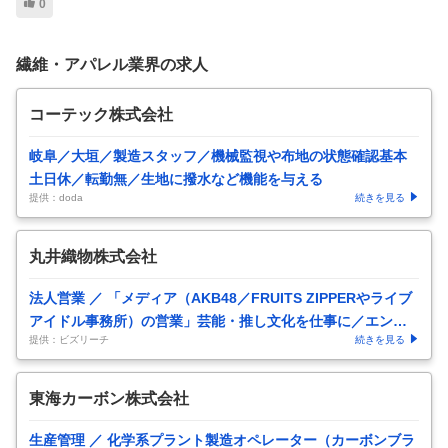
0
繊維・アパレル業界の求人
コーテック株式会社
岐阜／大垣／製造スタッフ／機械監視や布地の状態確認基本
土日休／転勤無／生地に撥水など機能を与える
提供：doda
続きを見る
丸井織物株式会社
法人営業 ／ 「メディア（AKB48／FRUITS ZIPPERやライブ
アイドル事務所）の営業」芸能・推し文化を仕事に／エンタ
提供：ビズリーチ
続きを見る
メの
…
東海カーボン株式会社
生産管理 ／ 化学系プラント製造オペレーター（カーボンブラ