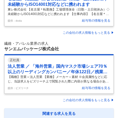
未経験からISO14001対応などに携われます
東レ株式会社 【名古屋＊転勤無】工場環境保全（日勤・土日祝休み）◇
未経験からISO14001対応などに携われます 【仕事内容】 【名古屋＊転
勤無】工場環境保全（日勤・土日祝休み）◇未経験からISO14001対応
給与等の情報を見る
提供：doda
などに携われます 【具体的な仕事内容】 【賞与計5.692か月分（直近実
績）／安く食べられる社食、寮、社宅など働く社員をサポート／大手化
学メーカー正社員】 ◆職務内容： 工場(化学工場)の環境保全スタッフ業
この会社の求人情報をもっと見る
務をご担当いただきます。 ・大気・水質データ管理や官庁対応、産廃処
理手配、ISO14001対応 など ・社外折衝等の対応、文書作成業務 ※仕事
繊維・アパレル業界の求人
は丁寧に教えますので労働安全衛生業務未経験
…
サンエムパッケージ株式会社
正社員
法人営業 ／ 「海外営業」国内マスク市場シェア70％
以上のリーディングカンパニー／年休122日／残業平
均20時間
【職種】営業＞法人営業 【業種】メーカー＞素材 ※会員属性などに応
じ、当該求人をビズリーチ上で閲覧された際に内容が異なる場合があり
ます 【世界シェアトップクラスの環境でグローバルに活躍】 医療用マス
給与等の情報を見る
提供：ビズリーチ
クで国内シェア70％以上を誇るリーディングカンパニーで、海外市場を
動かす提案営業に挑戦しませんか？ ■会社説明 当社は世界トップクラス
のマスク生産設備を保有し、国内マスク市場で70％以上のシェアを持ち
この会社の求人情報をもっと見る
ます。 参入障壁の高いニッチな分野で確固たる地位を築き、医療現場を
支える高品質な製品を届けています。 素材メーカーから優先的に新開発
素材の提供を受けるなど、強固な協力体制も構築済みです。 社会貢献度
関連する求人を見る
の高
…