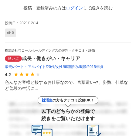
投稿・登録済みの方は
ログイン
して
続きを読む
投稿日：
2021/12/14
0
株式会社ワコールホールディングスの評判・クチコミ・評価
成長・働きがい・キャリア
良い点
販売
パート・アルバイト
20代
女性
退職済み
既婚
2015年頃
4.2
色んなお客様と接するお仕事なので、言葉遣いや、姿勢、仕草な
ど普段の生活に...
就活生
の方もクチコミ投稿OK！
以下のどちらかの登録で
続きをご覧いただけます