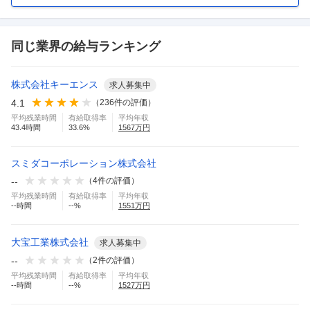
同じ業界の給与ランキング
株式会社キーエンス
求人募集中
4.1
（
236
件の評価）
平均残業時間
有給取得率
平均年収
43.4
時間
33.6
%
1567
万円
スミダコーポレーション株式会社
--
（
4
件の評価）
平均残業時間
有給取得率
平均年収
--
時間
--
%
1551
万円
大宝工業株式会社
求人募集中
--
（
2
件の評価）
平均残業時間
有給取得率
平均年収
--
時間
--
%
1527
万円