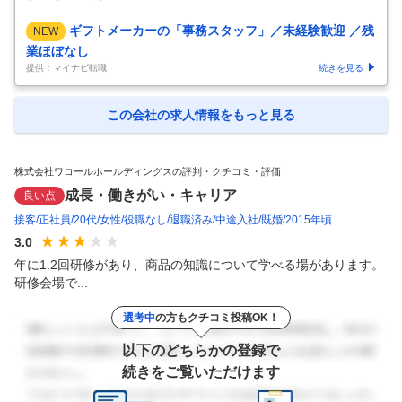
ギフトメーカーの「事務スタッフ」／未経験歓迎 ／残
NEW
業ほぼなし
提供：マイナビ転職
続きを見る
この会社の求人情報をもっと見る
株式会社ワコールホールディングスの評判・クチコミ・評価
成長・働きがい・キャリア
良い点
接客
正社員
20代
女性
役職なし
退職済み
中途入社
既婚
2015年頃
3.0
年に1.2回研修があり、商品の知識について学べる場があります。
研修会場で...
選考中
の方もクチコミ投稿OK！
以下のどちらかの登録で
続きをご覧いただけます