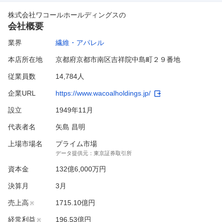
株式会社ワコールホールディングス
の
会社概要
業界
繊維・アパレル
本店所在地
京都府京都市南区吉祥院中島町２９番地
従業員数
14,784人
企業URL
https://www.wacoalholdings.jp/
設立
1949年11月
代表者名
矢島 昌明
上場市場名
プライム市場
データ提供元：
東京証券取引所
資本金
132億6,000万円
決算月
3
月
売上高
1715.10億円
※
経常利益
196.53億円
※