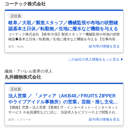
カーを 使用します。 ★近隣へのルート配送 拠点から近い既存の顧客
…
コーテック株式会社
正社員
岐阜／大垣／製造スタッフ／機械監視や布地の状態確
認基本土日休／転勤無／生地に撥水など機能を与える
コーテック株式会社 【岐阜/大垣】製造スタッフ＊機械監視や布地の状態
確認◆基本土日休／転勤無／生地に撥水など機能を与える 【仕事内容】
【岐阜/大垣】製造スタッフ＊機械監視や布地の状態確認◆基本土日休／
給与等の情報を見る
提供：doda
転勤無／生地に撥水など機能を与える 【具体的な仕事内容】 ■仕事内
容： ・カーテンやロールスクリーン等の生地を機械に通して防炎、遮
光、撥水、消臭、遮熱、抗菌といった特殊な機能性を付与させる加工を
この会社の求人情報をもっと見る
行います。 ・布地の状態や機械の運転状況の監視がメインとなります。
■働き方： ・2交替制ですが、深夜帯シフトがないため、昼夜逆転しにく
繊維・アパレル業界の求人
く、身体にやさしい働き方ができます。 ・フォークリフト運転免許の取
丸井織物株式会社
得
…
正社員
法人営業 ／ 「メディア（AKB48／FRUITS ZIPPER
やライブアイドル事務所）の営業」芸能・推し文化を
仕事に／エンタメの最前線で活躍する営業職
【職種】営業＞法人営業 【業種】IT・インターネット＞インターネット
サービス ※会員属性などに応じ、当該求人をビズリーチ上で閲覧された
際に内容が異なる場合があります 【会社概要】 丸井織物株式会社は、
給与等の情報を見る
提供：ビズリーチ
「まだない答えを、織りあげる。」をスローガンにオンリーワンの製
品・サービスを創造する企業です。 合成繊維による「高機能・高品質な