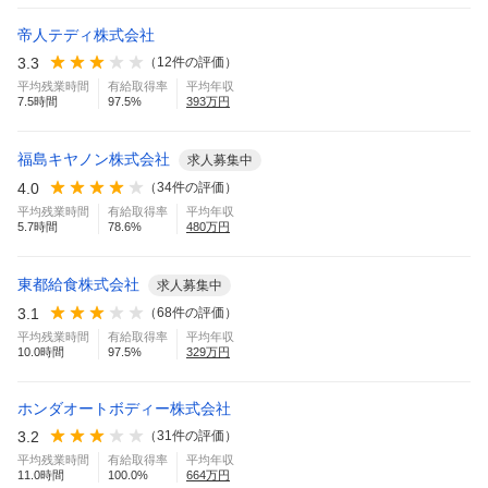
帝人テディ株式会社
3.3
（
12
件の評価）
平均残業時間
有給取得率
平均年収
7.5
時間
97.5
%
393
万円
福島キヤノン株式会社
求人募集中
4.0
（
34
件の評価）
平均残業時間
有給取得率
平均年収
5.7
時間
78.6
%
480
万円
東都給食株式会社
求人募集中
3.1
（
68
件の評価）
平均残業時間
有給取得率
平均年収
10.0
時間
97.5
%
329
万円
ホンダオートボディー株式会社
3.2
（
31
件の評価）
平均残業時間
有給取得率
平均年収
11.0
時間
100.0
%
664
万円