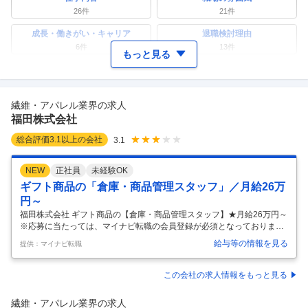
26
件
21
件
成長・働きがい・キャリア
退職検討理由
6
件
13
件
もっと見る
ワークライフバランス
女性の活躍・働きやすさ
5
件
28
件
繊維・アパレル業界の求人
副業
テレワーク・リモートワーク
福田株式会社
4
件
6
件
総合評価
3.1
以上の会社
3.1
人事・評価制度
入社理由・入社後ギャップ
5
件
11
件
NEW
正社員
未経験OK
企業の選考に関するクチコミ
ギフト商品の「倉庫・商品管理スタッフ」／月給26万
円～
中途採用面接・選考
新卒採用面接・選考
0件
0件
福田株式会社 ギフト商品の【倉庫・商品管理スタッフ】★月給26万円～
※応募に当たっては、マイナビ転職の会員登録が必須となっておりま
す。 詳細な応募方法は下記【応募方法】をご確認くださいませ。 【仕事
給与等の情報を見る
提供：マイナビ転職
内容】 ギフト商品(雑貨、食品など)の入出庫や梱包、近隣エリアのルー
ト配送、商品管理など「倉庫管理業務」をお任せ。重い荷物は無く夜間
作業もありません。商品の在庫管理・ピッキング 出荷準備・梱包 近郊エ
この会社の求人情報をもっと見る
リアへのルート配送 軽作業など ＼未経験でもチャレンジしやすい／ ★
大型トラックや長距離運転はなし 運転しやすい軽自動車やワンボックス
繊維・アパレル業界の求人