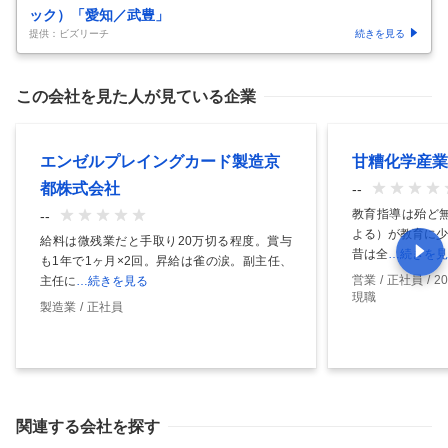
ック）「愛知／武豊」
提供：ビズリーチ
続きを見る
この会社を見た人が見ている企業
エンゼルプレイングカード製造京
甘糟化学産業
都株式会社
--
教育指導は殆ど無
--
よる）が教育に少
給料は微残業だと手取り20万切る程度。賞与
昔は全
…続きを見
も1年で1ヶ月×2回。昇給は雀の涙。副主任、
営業
正社員
2
主任に
…続きを見る
現職
製造業
正社員
関連する会社を探す