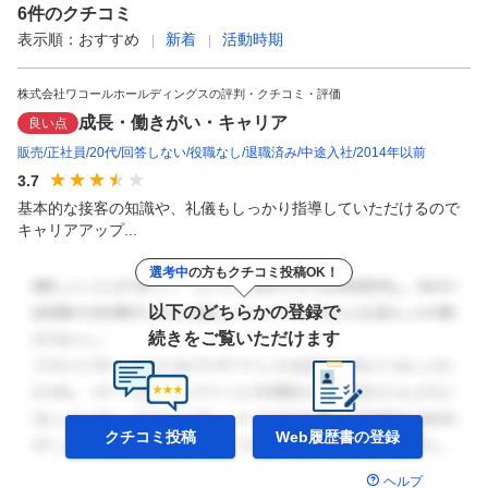
6
件のクチコミ
表示順：
おすすめ
新着
活動時期
株式会社ワコールホールディングスの評判・クチコミ・評価
成長・働きがい・キャリア
良い点
販売
正社員
20代
回答しない
役職なし
退職済み
中途入社
2014年以前
3.7
基本的な接客の知識や、礼儀もしっかり指導していただけるので
キャリアアップ...
選考中
の方もクチコミ投稿OK！
以下のどちらかの登録で
続きをご覧いただけます
クチコミ投稿
Web履歴書の
登録
ヘルプ