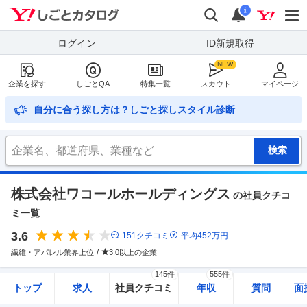
Yahoo!しごとカタログ
検索
通知
i
ログイン
ID新規取得
企業を探す
しごとQA
特集一覧
スカウト
マイページ
自分に合う探し方は？しごと探しスタイル診断
株式会社ワコールホールディングス
の社員クチコ
ミ一覧
3.6
151
クチコミ
平均
452
万円
繊維・アパレル業界上位
3.0以上の企業
145件
555件
トップ
求人
社員クチコミ
年収
質問
面