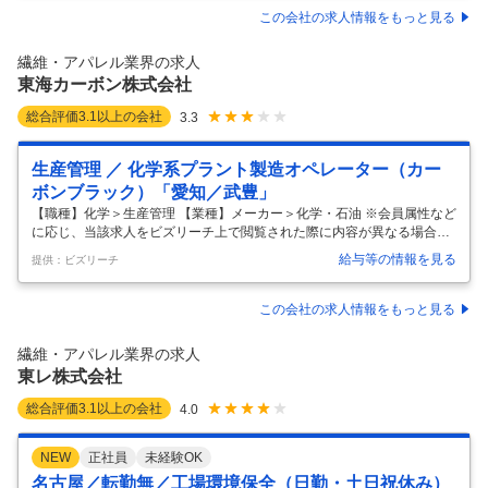
テキスタイル」を提供する衣料事業、および産業資材事業を展開してお
この会社の求人情報をもっと見る
ります。また、これまで築いた技術と信頼を元に、ITを活用したオリジ
ナルグッズTシャツ制作サービス「UP-T」のほか、有名アーティストと
繊維・アパレル業界の求人
のコラボ商品のプロデュース・制作など、新しい業態を創出し続けてお
東海カーボン株式会社
ります。
…
総合評価
3.1
以上の会社
3.3
生産管理 ／ 化学系プラント製造オペレーター（カー
ボンブラック）「愛知／武豊」
【職種】化学＞生産管理 【業種】メーカー＞化学・石油 ※会員属性など
に応じ、当該求人をビズリーチ上で閲覧された際に内容が異なる場合が
あります ＜期待する役割＞ 当社のカーボンブラック事業部 知多工場
給与等の情報を見る
提供：ビズリーチ
（愛知県知多郡武豊町）にて、カーボンブラック製造プラントの運転業
務（三交替勤務）をお願いいたします。 ＜職務内容＞ ≪カーボンブラッ
クおよび水性カーボンブラック製造プラントの運転≫ ・制御室の制御シ
この会社の求人情報をもっと見る
ステムを操作し､プラントを監視 ・プラント現場での機械および装置操
作や定期巡回作業 ＜魅力＞ ・職場環境 一緒に働く上司や先輩、現場の
繊維・アパレル業界の求人
作業員の方なども含め、気軽に相談でき、誰もが親切に丁寧にアドバイ
東レ株式会社
スして
…
総合評価
3.1
以上の会社
4.0
NEW
正社員
未経験OK
名古屋／転勤無／工場環境保全（日勤・土日祝休み）