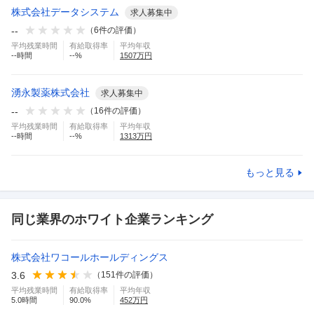
株式会社データシステム
求人募集中
--
（
6
件の評価）
平均残業時間
有給取得率
平均年収
--
時間
--
%
1507
万円
湧永製薬株式会社
求人募集中
--
（
16
件の評価）
平均残業時間
有給取得率
平均年収
--
時間
--
%
1313
万円
もっと見る
同じ業界のホワイト企業ランキング
株式会社ワコールホールディングス
3.6
（
151
件の評価）
平均残業時間
有給取得率
平均年収
5.0
時間
90.0
%
452
万円