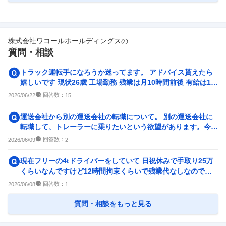
株式会社ワコールホールディングス
の
質問・相談
トラック運転手になろうか迷ってます。 アドバイス貰えたら
嬉しいです 現状26歳 工場勤務 残業は月10時間前後 有給は1年
で20日...
回答数：
2026/06/22
15
運送会社から別の運送会社の転職について。 別の運送会社に
転職して、トレーラーに乗りたいという欲望があります。今の
会社はトレーラー大型と...
回答数：
2026/06/09
2
現在フリーの4tドライバーをしていて 日祝休みで手取り25万
くらいなんですけど12時間拘束くらいで残業代なしなので転
職検討中です。 土...
回答数：
2026/06/08
1
質問・相談をもっと見る