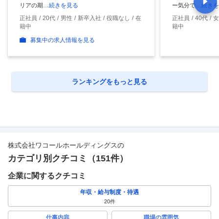
リアの期
…続きを見る
ー気分で
…続きを
正社員
20代
男性
新卒入社
役職なし
在
正社員
40代
女
籍中
籍中
募集中の求人情報を見る
ランキングをもっと見る
株式会社ワコールホールディングス
の
カテゴリ別クチコミ（
151
件）
企業に関するクチコミ
年収・給与制度・待遇
20
件
仕事内容
職場の雰囲気