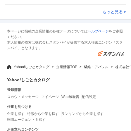
もっと見る
本ページに掲載の企業情報の各種データについては
ヘルプページ
をご参照
ください。
求人情報の検索は株式会社スタンバイが提供する求人検索エンジン「スタ
ンバイ」となります。
Yahoo!しごとカタログ
企業情報TOP
繊維・アパレル
株式会社
Yahoo!しごとカタログ
登録情報
スカウトメッセージ
マイページ
Web履歴書
配信設定
仕事を見つける
企業を探す
特徴から企業を探す
ランキングから企業を探す
転職エージェントを探す
お役立ちコンテンツ