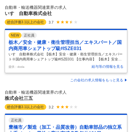
まり、工場再編、新製品管理、増産対応計画に対応していく必要がある
自動車・輸送機器関連業界の求人
ため今回募集を行います。 ■ミッション： ミニマムコストで
…
いすゞ自動車株式会社
総合評価
3.1
以上の会社
3.7
NEW
正社員
栃木／安全・健康・衛生管理担当／エキスパート／国
内商用車シェアトップ級#ISZE031
いすゞ自動車株式会社 【栃木】安全・健康・衛生管理担当／エキスパー
ト※国内商用車シェアトップ級#ISZE031 【仕事内容】 【栃木】安全・
健康・衛生管理担当／エキスパート※国内商用車シェアトップ級#ISZE0
給与等の情報を見る
提供：doda
31 【具体的な仕事内容】 ■ミッション： いすゞグループ職場の本質安全
化、労働災害の未然防止、安全衛生管理状況のモニタリング、安全文
化・風土の浸透、教育・啓発活動を推進するための各種施策を立案・実
この会社の求人情報をもっと見る
行し、グループ内におけるスタッフの中心的役割として成果を出すこと
が重要となるポジション。 1）安全健康推進グループリーダーを常にサ
自動車・輸送機器関連業界の求人
ポートし、グループ内の目標達成をけん引するために、パイプ役を担
…
株式会社三五
総合評価
3.1
以上の会社
3.2
正社員
豊橋市／製造（加工・品質改善）自動車部品の独立系