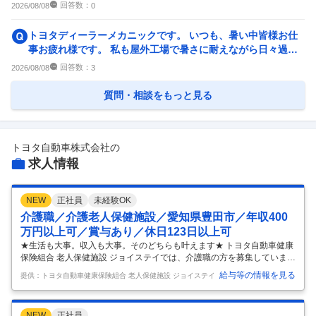
ト度を元に） 自分はS...
回答数：
2026/08/08
0
トヨタディーラーメカニックです。 いつも、暑い中皆様お仕
事お疲れ様です。 私も屋外工場で暑さに耐えながら日々過ご
しております。そこで質...
回答数：
2026/08/08
3
質問・相談をもっと見る
トヨタ自動車株式会社
の
求人情報
NEW
正社員
未経験OK
介護職／介護老人保健施設／愛知県豊田市／年収400
万円以上可／賞与あり／休日123日以上可
★生活も大事。収入も大事。そのどちらも叶えます★ トヨタ自動車健康
保険組合 老人保健施設 ジョイステイでは、介護職の方を募集していま
す！ 【こだわりのポイント】 ◆ 評価制度が整っているため無理なく頑
給与等の情報を見る
提供：トヨタ自動車健康保険組合 老人保健施設 ジョイステイ
張り次第で収入アップ！ ◆ 未経験◎ 研修が充実した現場で利用者様と
丁寧に寄り添えます。 ◆ 新人を一人にしない体制です。できることから
一緒に進めます。 ◆ 不安は"その日"のうちに相談できる雰囲気です。 ◆
NEW
正社員