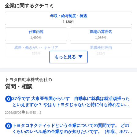
企業に関するクチコミ
年収・給与制度・待遇
1,130
件
仕事内容
職場の雰囲気
1,499
件
1,086
件
成長・働きがい・キャリア
退職検討理由
576
件
232
件
もっと見る
ワークライフバランス
女性の活躍・働きやすさ
449
件
544
件
トヨタ自動車株式会社
の
副業
テレワーク・リモートワーク
質問・相談
185
件
304
件
人事・評価制度
入社理由・入社後ギャップ
27卒です 大東亜帝国からいすゞ自動車に就職は就活頑張った
365
件
321
件
といえますか？ やはりトヨタじゃないと特に何も誇れないで
すよね、、 ディーラ...
企業の選考に関するクチコミ
回答数：
2026/08/09
2
中途採用面接・選考
新卒採用面接・選考
トヨタコネクティッドという企業についての質問です。 どの
49
件
116
件
くらいのレベル感の企業なのか知りたいです。（年収、ホワイ