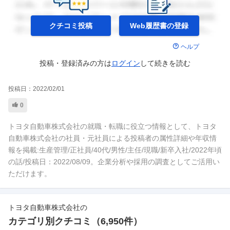
クチコミ投稿
Web履歴書の
登録
ヘルプ
投稿・登録済みの方は
ログイン
して
続きを読む
投稿日：
2022/02/01
0
トヨタ自動車株式会社の就職・転職に役立つ情報として、トヨタ
自動車株式会社の社員・元社員による投稿者の属性詳細や年収情
報を掲載:生産管理/正社員/40代/男性/主任/現職/新卒入社/2022年頃
の話/投稿日：2022/08/09。企業分析や採用の調査としてご活用い
ただけます。
トヨタ自動車株式会社
の
カテゴリ別クチコミ（
6,950
件）