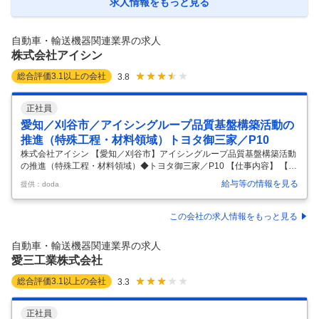
ン 貯金もできる環境です。 【3】様々なキャリアパスが選べる！ ―――
求人情報をもっと見る
――――――――――――――――― 2年11ヵ月の契約期間を満了され
ると、 正社員を前提とした就職先もご紹介OK。
…
自動車・輸送機器関連業界の求人
株式会社アイシン
総合評価
3.1
以上の会社
3.8
正社員
愛知／刈谷市／アイシングループ品質基盤構築活動の
推進（特殊工程・材料領域）トヨタ御三家／P10
株式会社アイシン 【愛知／刈谷市】アイシングループ品質基盤構築活動
の推進（特殊工程・材料領域）◆トヨタ御三家／P10 【仕事内容】 【愛
知／刈谷市】アイシングループ品質基盤構築活動の推進（特殊工程・材
給与等の情報を見る
提供：doda
料領域）◆トヨタ御三家／P10 【具体的な仕事内容】 グループ全体の品
質経営の根幹に携わり、「顧客へ安心と信頼を届け続ける」それがこの
仕事の最大の魅力です。自動車業界の大変革期において、グループ品質
この会社の求人情報をもっと見る
経営の立場から各会社・各機能を束ね、未来の品質基盤強化を担う体制
づくりが求められています。アイシングループ全体を牽引する存在とし
自動車・輸送機器関連業界の求人
て活躍いただけるメンバーを増員し、体制強化を図るため、今回募集を
愛三工業株式会社
行います。
…
総合評価
3.1
以上の会社
3.3
正社員