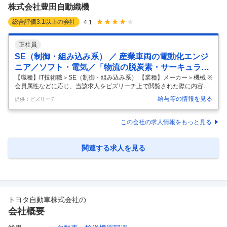
急務となっており、増員募集を行っています。 ※インフレ
…
株式会社豊田自動織機
総合評価
3.1
以上の会社
4.1
正社員
SE（制御・組み込み系） ／ 産業車両の電動化エンジ
ニア／ソフト・電気／「物流の脱炭素・サーキュラー
エコノミーに貢献」
【職種】IT技術職＞SE（制御・組み込み系） 【業種】メーカー＞機械 ※
会員属性などに応じ、当該求人をビズリーチ上で閲覧された際に内容が
異なる場合があります ■豊田自動織機について 株式会社豊田自動織機
給与等の情報を見る
提供：ビズリーチ
は、今年100周年を迎えるトヨタグループの源流企業です。売上高約4.3
兆円、従業員数8万人以上、グローバルに事業を展開しています。 事業
領域は「産業用車両」「物流ソリューション」「完成車」「自動車部
この会社の求人情報をもっと見る
品」「織機」と多岐に渡り、世界トップクラスのシェアを誇る製品を多
数有しています。 特に今回募集をかけておりますトヨタL&Fカンパニー
では、お客様の物流の自動化・省人化をサポートする物流機器・システ
関連する求人を見る
ムな
…
トヨタ自動車株式会社
の
会社概要