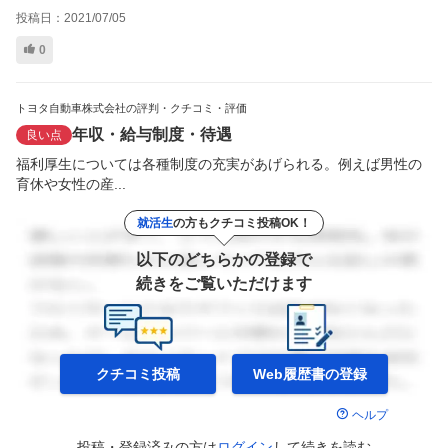
投稿日：
2021/07/05
0
トヨタ自動車株式会社の評判・クチコミ・評価
年収・給与制度・待遇
良い点
福利厚生については各種制度の充実があげられる。例えば男性の
育休や女性の産...
就活生
の方もクチコミ投稿OK！
以下のどちらかの登録で
続きをご覧いただけます
クチコミ投稿
Web履歴書の
登録
ヘルプ
投稿・登録済みの方は
ログイン
して
続きを読む