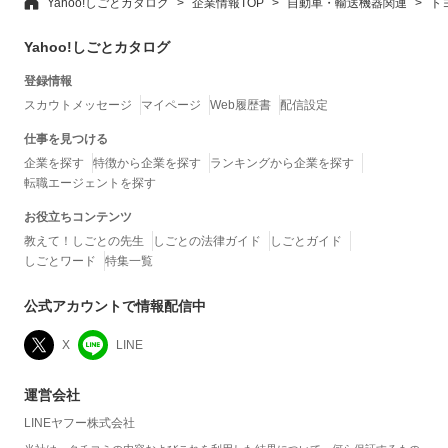
Yahoo!しごとカタログ
企業情報TOP
自動車・輸送機器関連
ト
Yahoo!しごとカタログ
登録情報
スカウトメッセージ
マイページ
Web履歴書
配信設定
仕事を見つける
企業を探す
特徴から企業を探す
ランキングから企業を探す
転職エージェントを探す
お役立ちコンテンツ
教えて！しごとの先生
しごとの法律ガイド
しごとガイド
しごとワード
特集一覧
公式アカウントで情報配信中
X
LINE
運営会社
LINEヤフー株式会社