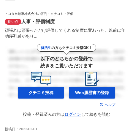
トヨタ自動車株式会社の評判・クチコミ・評価
人事・評価制度
良い点
頑張れば頑張っただけ評価してくれる制度に変わった。以前は年
功序列感があり...
就活生
の方もクチコミ投稿OK！
以下のどちらかの登録で
続きをご覧いただけます
クチコミ投稿
Web履歴書の
登録
ヘルプ
投稿・登録済みの方は
ログイン
して
続きを読む
投稿日：
2022/02/01