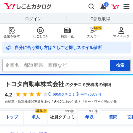
Yahoo!しごとカタログ
検索
通知
i
ログイン
ID新規取得
企業を探す
しごとQA
特集一覧
スカウト
マイページ
自分に合う探し方は？しごと探しスタイル診断
トヨタ自動車株式会社
のクチコミ投稿者の詳細
4.2
6950
クチコミ
平均
763
万円
自動車・輸送機器関連業界上位
4.0以上の企業
リモートワーク可の企業
募集中
999件~
999件~
トップ
求人
社員クチコミ
年収
質問
面