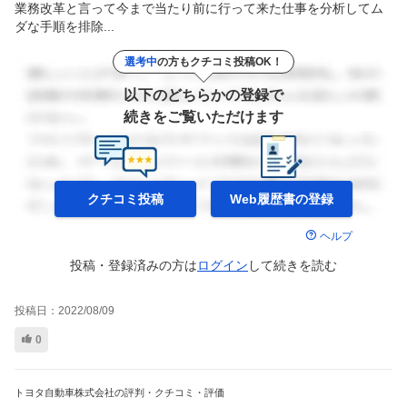
業務改革と言って今まで当たり前に行って来た仕事を分析してム
ダな手順を排除...
選考中
の方もクチコミ投稿OK！
以下のどちらかの登録で
続きをご覧いただけます
クチコミ投稿
Web履歴書の
登録
ヘルプ
投稿・登録済みの方は
ログイン
して
続きを読む
投稿日：
2022/08/09
0
トヨタ自動車株式会社の評判・クチコミ・評価