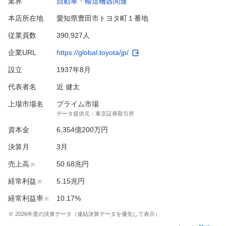
業界
自動車・輸送機器関連
本店所在地
愛知県豊田市トヨタ町１番地
従業員数
390,927人
企業URL
https://global.toyota/jp/
設立
1937年8月
代表者名
近 健太
上場市場名
プライム市場
データ提供元：
東京証券取引所
資本金
6,354億200万円
決算月
3
月
売上高
50.68兆円
※
経常利益
5.15兆円
※
経常利益率
10.17%
※
※
2026
年度の決算データ（連結決算データを優先して表示）