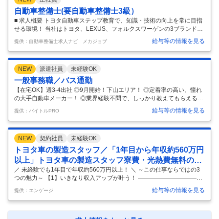
チームで支える文化。声を掛け合う環境です。 ◆ 成長を実感できる現場
で、経験幅が自然に広がります。 ◆ 日勤のみ／夜勤回数の相談OK。 ◆
自動車整備士(要自動車整備士3級）
残業は少なめ、予定が崩れにくくワークバランス◎ ※
…
■ 求人概要 トヨタ自動車ステップ教育で、知識・技術の向上を常に目指
せる環境！ 当社はトヨタ、LEXUS、フォルクスワーゲンの3ブランドを
取扱う企業です。 高知県下に10店舗を展開し、創業77年の歴史のなか
給与等の情報を見る
提供：自動車整備士求人ナビ メカジョブ
で、サービス技術の向上に特に力を入れてきました。 今回募集する整備
部門は、当社の事業を支える柱と言える存在です。 社会的に安全性への
意識が高まる中、整備部門の強化を図るべく増員募集を行ないます！ 現
NEW
派遣社員
未経験OK
在、労働環境の整備を進める中で残業時間の削減、休日の取りやすい環
境を目指しています。 これまでの経験を活かし“トヨタ”の一員として一
一般事務職／バス通勤
緒に働きませんか？ チームワーク抜群！和気藹々とした雰囲気です。
…
【在宅OK】週3-4出社 ◎9月開始！下山エリア！ ◎定着率の高い、憧れ
の大手自動車メーカー！ ◎業界経験不問で、しっかり教えてもらえる環
境ですので安心！ ◎弊社スタッフさんも活躍されてます 【職種】 一般
給与等の情報を見る
提供：バイトルPRO
事務職 【業界】：オフィス 【歓迎する方】 未経験・初心者OK、経験者
優遇、主婦(ママ)・主夫活躍中、ミドル(40代~)活躍中、新卒・第二新卒
歓迎 【仕事内容】 ・GR SPORT車両企画開発業務 ・仕様書の作成 ・指
NEW
契約社員
未経験OK
示書の作成 ・競合車情報の収集 ・競合車情報の分析 ・報告書作成（エ
クセル、パワーポイント使用） ・検討に必要な部品等の手配、発注作業
トヨタ車の製造スタッフ／「1年目から年収約560万円
（試作出図案内書、特定調達システム使用）
…
以上」トヨタ車の製造スタッフ寮費・光熱費無料の寮
／正社員登用制度
／ 未経験でも1年目で年収約560万円以上！ ＼ ～この仕事ならではの3
つの魅力～ 【1】いきなり収入アップが叶う！ ―――――――――――
――――――――― 満了慰労金と満了報奨金などうれしい手当が いっぱ
給与等の情報を見る
提供：エンゲージ
い！1年目でも年収約560万円以上が 叶います！ 【2】100万円以上の貯
金もすぐできる！ ―――――――――――――――――――― 寮費・光
熱費無料の寮もご用意。生活費を グッと抑えることができる分、ドンド