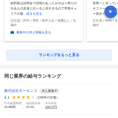
給料面は説明会で説明があったがやはり周りの
世界一と言ってい
社会人の友達と比べると高すぎるので早期キャ
オファーをもらっ
リアの期
…続きを見る
ー気分で
…続きを
正社員
20代
男性
新卒入社
役職なし
在
正社員
40代
女
籍中
籍中
募集中の求人情報を見る
ランキングをもっと見る
同じ業界の給与ランキング
株式会社キーエンス
求人募集中
4.1
（
236
件の評価）
平均残業時間
有給取得率
平均年収
43.4
時間
33.6
%
1567
万円