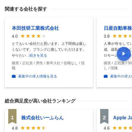
関連する会社を探す
本田技研工業株式会社
日産自動車株
4.0
3.8
とてもいい会社だと思います。上下関係は厳し
人事が何をして
くないです。フランクに接していただけます。
成、成長など全く
やりたい
…続きを見る
ロモーショ
…続き
購買
正社員
男性
新卒入社
役職なし
現
購買
正社員
3
職
し
現職
募集中の求人情報を見る
募集中の求人
総合満足度
が高い会社ランキング
1
2
株式会社いーふらん
Apple 
4.8
4.6