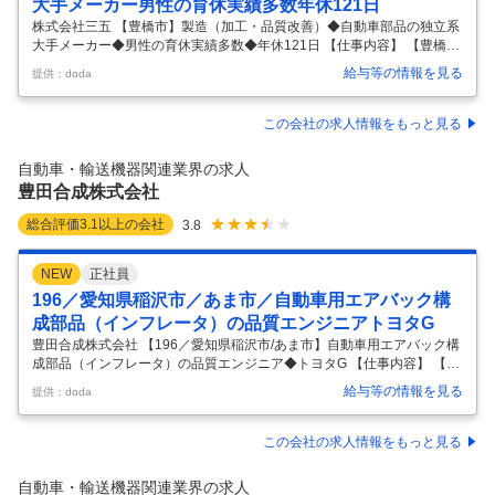
大手メーカー男性の育休実績多数年休121日
株式会社三五 【豊橋市】製造（加工・品質改善）◆自動車部品の独立系
大手メーカー◆男性の育休実績多数◆年休121日 【仕事内容】 【豊橋
市】製造（加工・品質改善）◆自動車部品の独立系大手メーカー◆男性
給与等の情報を見る
提供：doda
の育休実績多数◆年休121日 【具体的な仕事内容】 【ほぼすべての完成
車メーカーと取引あり／平均有給休暇取得日数18.3日／男性の育休取得
実績多数／直近3年の新卒定着率約98％】 ◎東海地方の非上場部品メー
この会社の求人情報をもっと見る
カーでは最大規模の売上を誇る、独立系の大手自動車部品メーカー ◎D
X化へ国内過去最大の35億円を投資し、2024年は過去最高純利益と財務
自動車・輸送機器関連業界の求人
状況好調 ◎プレスやボデー部品生産強化に伴い、移管のため新工
…
豊田合成株式会社
総合評価
3.1
以上の会社
3.8
NEW
正社員
196／愛知県稲沢市／あま市／自動車用エアバック構
成部品（インフレータ）の品質エンジニアトヨタG
豊田合成株式会社 【196／愛知県稲沢市/あま市】自動車用エアバック構
成部品（インフレータ）の品質エンジニア◆トヨタG 【仕事内容】 【19
6／愛知県稲沢市/あま市】自動車用エアバック構成部品（インフレー
給与等の情報を見る
提供：doda
タ）の品質エンジニア◆トヨタG 【具体的な仕事内容】 ＜東証プライム
上場／トヨタグループTier1企業／内外装製品、エアバッグ、ゴム部品、
LED等／世界17ヶ国67拠点展開／年休121日＞ ■募集背景： 近年、自動
この会社の求人情報をもっと見る
車の安全性への関心・需要が高まり、インフレータの需要も急拡大。そ
れに伴い、品質保証体制の強化およびグローバル生産準備体制の構築が
自動車・輸送機器関連業界の求人