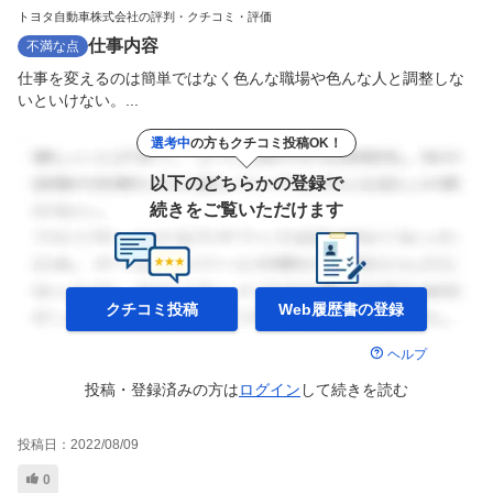
トヨタ自動車株式会社の評判・クチコミ・評価
仕事内容
不満な点
仕事を変えるのは簡単ではなく色んな職場や色んな人と調整しな
いといけない。...
選考中
の方もクチコミ投稿OK！
以下のどちらかの登録で
続きをご覧いただけます
クチコミ投稿
Web履歴書の
登録
ヘルプ
投稿・登録済みの方は
ログイン
して
続きを読む
投稿日：
2022/08/09
0