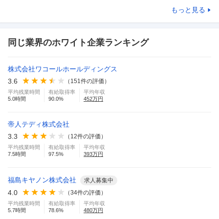
もっと見る
同じ業界のホワイト企業ランキング
株式会社ワコールホールディングス
3.6
（
151
件の評価）
平均残業時間
有給取得率
平均年収
5.0
時間
90.0
%
452
万円
帝人テディ株式会社
3.3
（
12
件の評価）
平均残業時間
有給取得率
平均年収
7.5
時間
97.5
%
393
万円
福島キヤノン株式会社
求人募集中
4.0
（
34
件の評価）
平均残業時間
有給取得率
平均年収
5.7
時間
78.6
%
480
万円