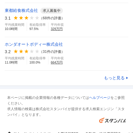
東都給食株式会社
求人募集中
3.1
（
68
件の評価）
平均残業時間
有給取得率
平均年収
10.0
時間
97.5
%
329
万円
ホンダオートボディー株式会社
3.2
（
31
件の評価）
平均残業時間
有給取得率
平均年収
11.0
時間
100.0
%
664
万円
もっと見る
本ページに掲載の企業情報の各種データについては
ヘルプページ
をご参照
ください。
求人情報の検索は株式会社スタンバイが提供する求人検索エンジン「スタ
ンバイ」となります。