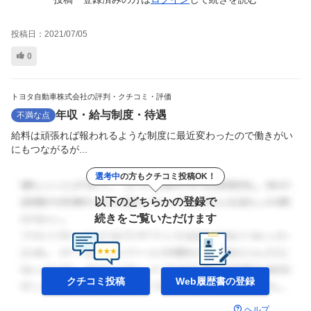
投稿日：
2021/07/05
0
トヨタ自動車株式会社の評判・クチコミ・評価
年収・給与制度・待遇
不満な点
給料は頑張れば報われるような制度に最近変わったので働きがい
にもつながるが...
選考中
の方もクチコミ投稿OK！
以下のどちらかの登録で
続きをご覧いただけます
クチコミ投稿
Web履歴書の
登録
ヘルプ