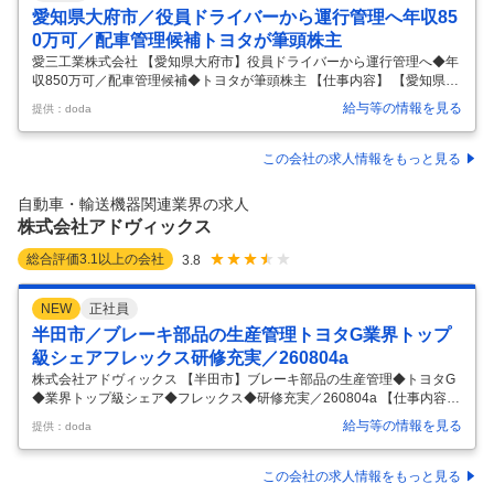
愛知県大府市／役員ドライバーから運行管理へ年収85
0万可／配車管理候補トヨタが筆頭株主
愛三工業株式会社 【愛知県大府市】役員ドライバーから運行管理へ◆年
収850万可／配車管理候補◆トヨタが筆頭株主 【仕事内容】 【愛知県大
府市】役員ドライバーから運行管理へ◆年収850万可／配車管理候補◆
給与等の情報を見る
提供：doda
トヨタが筆頭株主 【具体的な仕事内容】 ～将来的に配車管理まで担える
中核人材を求めています／東証プライム上場・トヨタ系の安定基盤／在
宅勤務・フレックスで働きやすさも両立／年間休日121日／マイカー通
この会社の求人情報をもっと見る
勤OK／各種手当や福利厚生も充実◎～ ■業務内容： 役員ドライバーをメ
インとして、送迎業務を中心にご担当いただきます。 単なる送迎対応で
自動車・輸送機器関連業界の求人
はなく、役員のスケジュールや状況変化に応じた柔軟な対応・先回りし
株式会社アドヴィックス
…
総合評価
3.1
以上の会社
3.8
NEW
正社員
半田市／ブレーキ部品の生産管理トヨタG業界トップ
級シェアフレックス研修充実／260804a
株式会社アドヴィックス 【半田市】ブレーキ部品の生産管理◆トヨタG
◆業界トップ級シェア◆フレックス◆研修充実／260804a 【仕事内容】
【半田市】ブレーキ部品の生産管理◆トヨタG◆業界トップ級シェア◆
給与等の情報を見る
提供：doda
フレックス◆研修充実／260804a 【具体的な仕事内容】 ～ブレーキシ
ステム国内トップクラスシェア／日本を走る車の[2台に1台]が当社の製
品／フレックス／在宅勤務制度あり～ ■募集背景： グローバルでハイブ
この会社の求人情報をもっと見る
リット車、BEV車が増えていく中、制御・回生ブレーキの引き当てが高