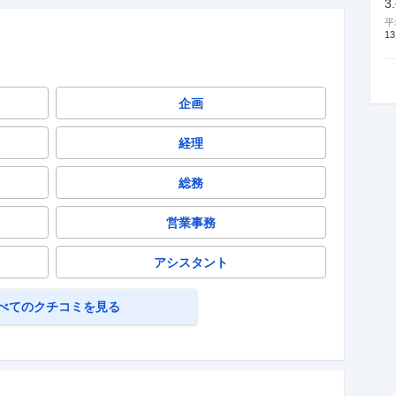
3
平
13
企画
経理
総務
営業事務
アシスタント
べてのクチコミを見る