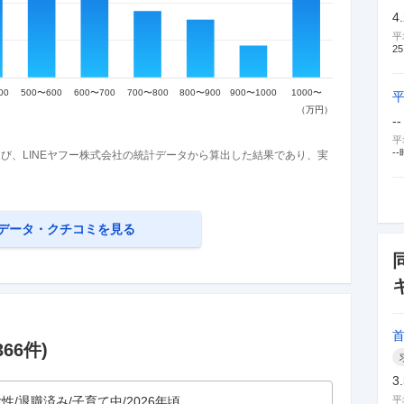
4
平
25
--
平
--
び、LINEヤフー株式会社の統計データから算出した結果であり、実
データ・クチコミを見る
366
件)
3
性/退職済み/子育て中/2026年頃
平