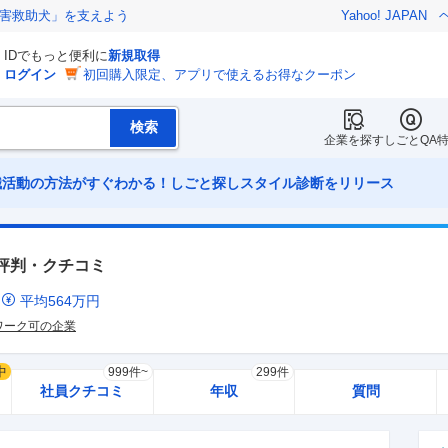
害救助犬」を支えよう
Yahoo! JAPAN
IDでもっと便利に
新規取得
ログイン
初回購入限定、アプリで使えるお得なクーポン
企業を探す
しごとQA
職活動の方法がすぐわかる！しごと探しスタイル診断をリリース
評判・クチコミ
ミ
平均
564
万円
ワーク可の企業
中
999件~
299件
社員クチコミ
年収
質問