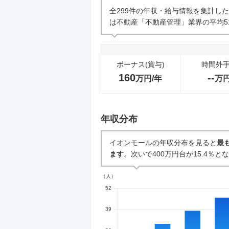
企業の選考に関するクチコミ
全299件の年収・給与情報を集計し
は不動産「不動産管理」業界の平均5
中途採用面接・選考
0件
ボーナス(賞与)
時間外
160
--
万円/年
万
年収分布
イオンモールの年収分布を見ると
最
ます
。次いで400万円台が15.4％と