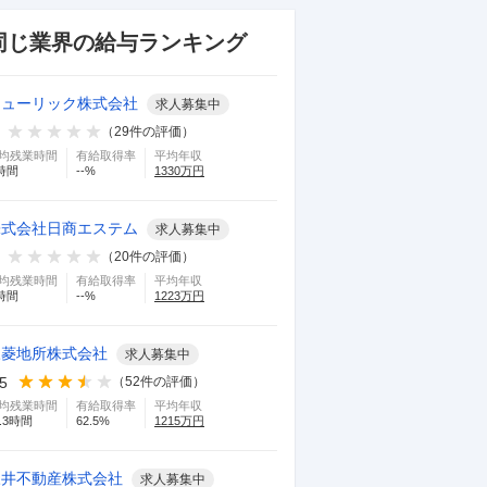
同じ業界の給与ランキング
ヒューリック株式会社
求人募集中
（
29
件の評価）
均残業時間
有給取得率
平均年収
時間
--
%
1330
万円
株式会社日商エステム
求人募集中
（
20
件の評価）
均残業時間
有給取得率
平均年収
時間
--
%
1223
万円
三菱地所株式会社
求人募集中
.5
（
52
件の評価）
均残業時間
有給取得率
平均年収
.3
時間
62.5
%
1215
万円
三井不動産株式会社
求人募集中