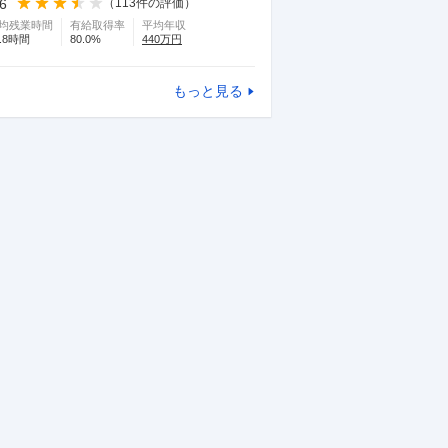
.6
（
113
件の評価）
均残業時間
有給取得率
平均年収
.8
時間
80.0
%
440
万円
もっと見る