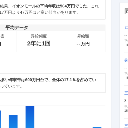
た結果、
イオンモールの平均年収は564万円でした
。これ
17万円より47万円ほど高い傾向があります。
新卒採用面接・選考
4
件
平均データ
--
手当
昇給頻度
昇給額
平
2年に1回
--
円
万円
--
--
平
--
も多い年収帯は600万円台で、全体の17.1％を占めてい
なっています。
3
平
16