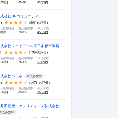
.0
時間
85.0
%
436
万円
株式会社URコミュニティ
.9
（
90
件の評価）
均残業時間
有給取得率
平均年収
8
時間
78.8
%
458
万円
株式会社ジェイアール東日本都市開発
.1
（
73
件の評価）
均残業時間
有給取得率
平均年収
.5
時間
78.3
%
611
万円
株式会社ルミネ
求人募集中
.8
（
147
件の評価）
均残業時間
有給取得率
平均年収
.6
時間
80.0
%
606
万円
三井不動産ファシリティーズ株式会社
求人募集中