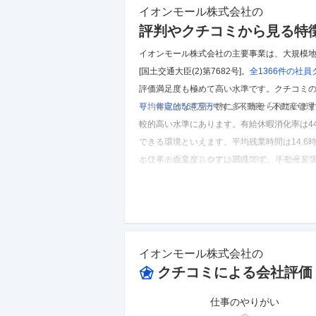
イオンモール株式会社
の
評判やクチコミから見る特
イオンモール株式会社の主要事業は、大規模地域開発及びシ
[国土交通大臣(2)第7682号]。
全1366件の
社員
評価満足度も極めて高い水準です。
クチコミの
り、肯定的な意見が特に多く寄せられていま
平均年収は564万円
です。
不動産「不動産管理
較的高い水準にあります。
有給休暇消化率は4
できる環境といえます。
平均残業時間は14.
と仕事の両立がしやすい環境です。
ホワイト企業度スコアは26/100で、不動産
リモートワ
※しごとカタログに投稿されたクチコミを集計し
イオンモール株式会社
のクチコミを見る
イオンモール株式会社
の
クチコミによる会社評価
仕事のやりがい