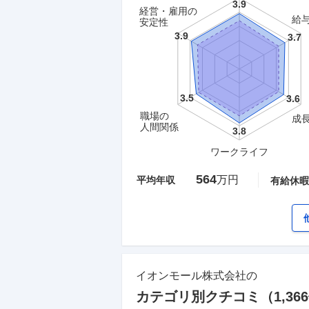
経営・雇用の
給
安定性
職場の
成
人間関係
ワークライフ
564
万円
平均年収
有給休暇
イオンモール株式会社
の
カテゴリ別クチコミ（
1,366