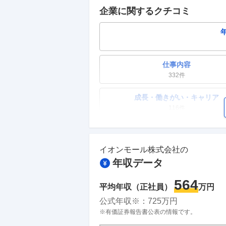
企業に関するクチコミ
仕事内容
332
件
成長・働きがい・キャリア
116
件
ワークライフバランス
55
件
イオンモール株式会社
の
年収データ
副業
18
件
564
平均年収（正社員）
万円
人事・評価制度
公式年収※：
725
万円
30
件
※有価証券報告書公表の情報です。