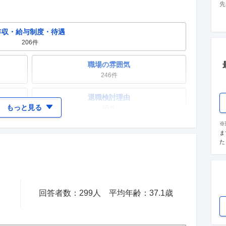
先
年収・給与制度・待遇
206
件
職場の雰囲気
246
件
退職検討理由
もっと見る
65
件
※
女性の活躍・働きやすさ
ま
150
件
た
テレワーク・リモートワーク
16
件
回答者数：
299
人
平均年齢：
37.1
歳
入社理由・入社後ギャップ
68
件