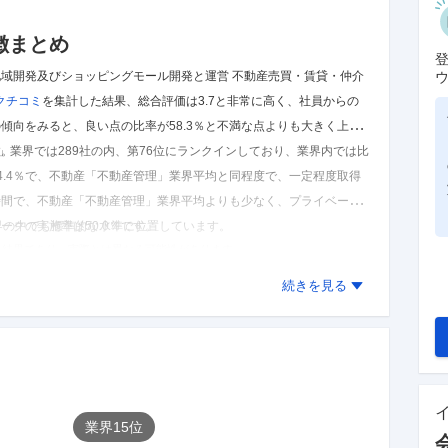
徴まとめ
ョッピングモール開発と運営 不動産売買・賃貸・仲介
クチコミ
を集計した結果、
総合評価は3.7と非常に高く、社員からの
傾向をみると、良い点の比率が58.3％と不満な点よりも大きく上回
す。
」業界では289社の内、第76位にランクインしており、業界内では比
4.4％で、不動産「不動産管理」業界平均と同程度で、一定程度取得
6時間で、不動産「不動産管理」業界平均よりも少なく、プライベート
業界の中でも標準的な水準に位置しています。
ークの実施率は50.0％です。
た結果であり、実際とは異なる可能性があります。
続きを見る
業界
15
位