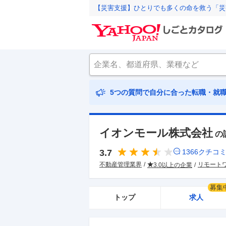
【災害支援】ひとりでも多くの命を救う「災
5つの質問で自分に合った転職・就
イオンモール株式会社
の
3.7
1366
クチコ
不動産管理業界
リモート
3.0以上の企業
募集
トップ
求人