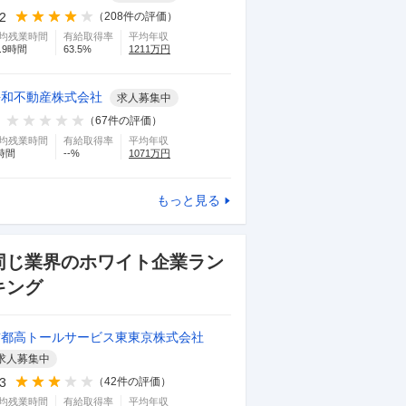
.2
（
208
件の評価）
均残業時間
有給取得率
平均年収
.9
時間
63.5
%
1211
万円
平和不動産株式会社
求人募集中
（
67
件の評価）
均残業時間
有給取得率
平均年収
時間
--
%
1071
万円
もっと見る
同じ業界のホワイト企業ラン
キング
首都高トールサービス東東京株式会社
求人募集中
.3
（
42
件の評価）
均残業時間
有給取得率
平均年収