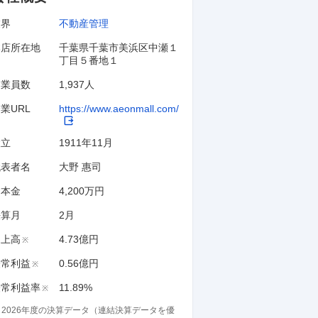
業界
不動産管理
本店所在地
千葉県千葉市美浜区中瀬１
丁目５番地１
従業員数
1,937人
業URL
https://www.aeonmall.com/
設立
1911年11月
代表者名
大野 惠司
資本金
4,200万円
決算月
2
月
売上高
4.73億円
※
経常利益
0.56億円
※
経常利益率
11.89%
※
※
2026
年度の決算データ（連結決算データを優