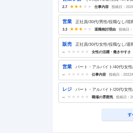
仕事内容
投稿日：
202
2.7
営業
正社員/30代/男性/役職なし/現
退職検討理由
投稿日：
3.3
販売
正社員/30代/女性/役職なし/退
女性の活躍・働きやすさ
--
営業
パート・アルバイト/40代/女性/
仕事内容
投稿日：
2022/
--
レジ
パート・アルバイト/20代/女性/
職場の雰囲気
投稿日：
2
--
す