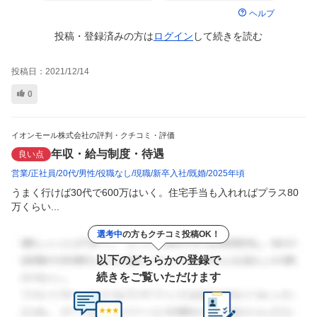
ヘルプ
投稿・登録済みの方は
ログイン
して
続きを読む
投稿日：
2021/12/14
0
イオンモール株式会社の評判・クチコミ・評価
年収・給与制度・待遇
良い点
営業
正社員
20代
男性
役職なし
現職
新卒入社
既婚
2025年頃
うまく行けば30代で600万はいく。住宅手当も入れればプラス80
万くらい...
選考中
の方もクチコミ投稿OK！
以下のどちらかの登録で
続きをご覧いただけます