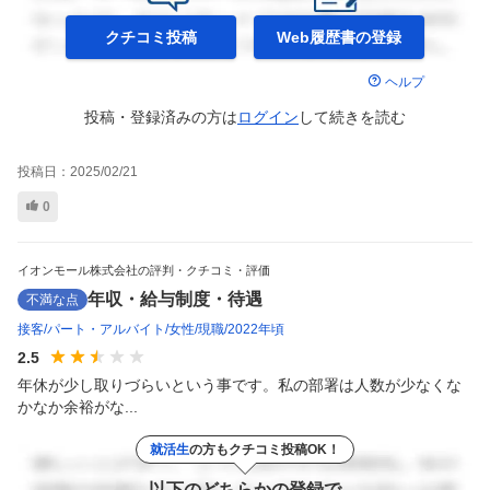
クチコミ投稿
Web履歴書の
登録
ヘルプ
投稿・登録済みの方は
ログイン
して
続きを読む
投稿日：
2025/02/21
0
イオンモール株式会社の評判・クチコミ・評価
年収・給与制度・待遇
不満な点
接客
パート・アルバイト
女性
現職
2022年頃
2.5
年休が少し取りづらいという事です。私の部署は人数が少なくな
かなか余裕がな...
就活生
の方もクチコミ投稿OK！
以下のどちらかの登録で