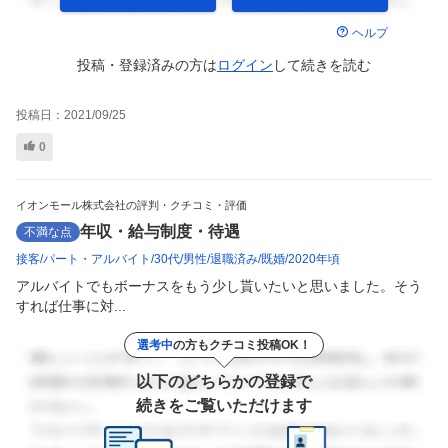
ヘルプ
投稿・登録済みの方は
ログイン
して
続きを読む
投稿日：
2021/09/25
0
イオンモール株式会社の評判・クチコミ・評価
年収・給与制度・待遇
不満な点
接客
パート・アルバイト
30代
男性
退職済み
既婚
2020年頃
アルバイトでもボーナスをもう少し貰いたいと思いました。そう
すれば仕事に対...
選考中
の方もクチコミ投稿OK！
以下のどちらかの登録で
続きをご覧いただけます