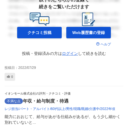
続きをご覧いただけます
クチコミ投稿
Web履歴書の
登録
ヘルプ
投稿・登録済みの方は
ログイン
して
続きを読む
投稿日：
2022/07/29
0
イオンモール株式会社の評判・クチコミ・評価
年収・給与制度・待遇
不満な点
レジ担当
パート・アルバイト
60代以上
男性
現職
既婚
介護中
2022年頃
能力におおじて、給与があがる仕組みがあるが、もう少し細かく
別れていないと...