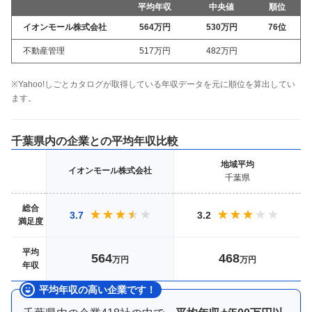
平均年収
中央値
順位
イオンモール株式会社
564万
円
530万
円
76
位
不動産管理
517万
円
482万
円
※Yahoo!しごとカタログが取得している年収データを元に順位を算出してい
ます。
千葉県
内の企業との平均年収比較
地域
平均
イオンモール株式会社
千葉県
総合
3.7
3.2
満足度
平均
564
468
万円
万円
年収
平均年収の高い企業です！