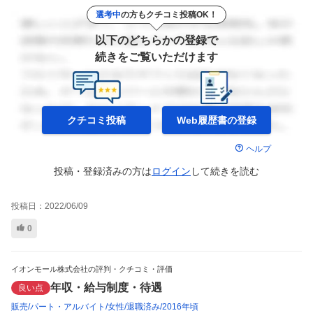
選考中
の方もクチコミ投稿OK！
以下のどちらかの登録で
続きをご覧いただけます
クチコミ投稿
Web履歴書の
登録
ヘルプ
投稿・登録済みの方は
ログイン
して
続きを読む
投稿日：
2022/06/09
0
イオンモール株式会社の評判・クチコミ・評価
年収・給与制度・待遇
良い点
販売
パート・アルバイト
女性
退職済み
2016年頃