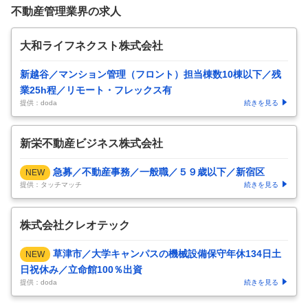
不動産管理業界の求人
大和ライフネクスト株式会社
新越谷／マンション管理（フロント）担当棟数10棟以下／残
業25h程／リモート・フレックス有
提供：doda
続きを見る
新栄不動産ビジネス株式会社
急募／不動産事務／一般職／５９歳以下／新宿区
NEW
提供：タッチマッチ
続きを見る
株式会社クレオテック
草津市／大学キャンパスの機械設備保守年休134日土
NEW
日祝休み／立命館100％出資
提供：doda
続きを見る