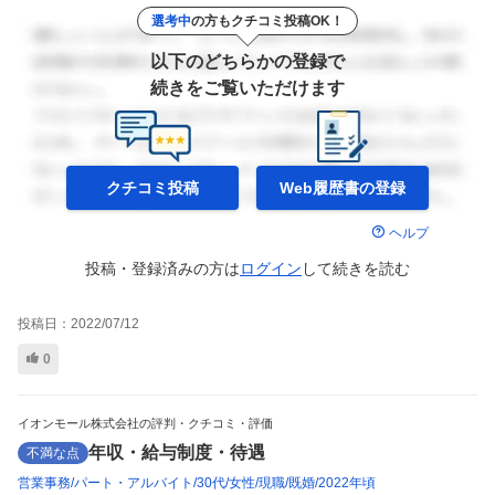
選考中
の方もクチコミ投稿OK！
以下のどちらかの登録で
続きをご覧いただけます
クチコミ投稿
Web履歴書の
登録
ヘルプ
投稿・登録済みの方は
ログイン
して
続きを読む
投稿日：
2022/07/12
0
イオンモール株式会社の評判・クチコミ・評価
年収・給与制度・待遇
不満な点
営業事務
パート・アルバイト
30代
女性
現職
既婚
2022年頃