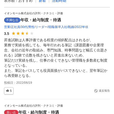
表示順：
おすすめ
新着
活動時期
イオンモール株式会社の評判・クチコミ・評価
年収・給与制度・待遇
不満な点
営業
正社員
30代
男性
リーダー
現職
新卒入社
既婚
2022年頃
3.5
昇進試験は人事評価である程度の傾斜配点はされるが、

業務で実績を残しても、毎年行われる筆記（課題図書や企業理
念、会社の近年の取組み、専門知識、時事問題など幅広く出題さ
れる）試験で点数を残さないと昇進出来ないため、

筆記だけ実績を残し、仕事の全くできない管理職を多数産む制度
となっている。

また、筆記をパスしても役員面接がパスできないと、翌年筆記か
ら再受験となる。
投稿日：
2022/06/19
5
違反報告
イオンモール株式会社の評判・クチコミ・評価
年収・給与制度・待遇
良い点