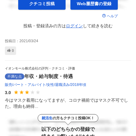
クチコミ投稿
Web履歴書の
登録
ヘルプ
投稿・登録済みの方は
ログイン
して
続きを読む
投稿日：
2021/03/24
0
イオンモール株式会社の評判・クチコミ・評価
年収・給与制度・待遇
不満な点
販売
パート・アルバイト
女性
退職済み
2018年頃
3.0
今はマスク着用になってますが、コロナ禍前ではマスク不可でし
た。理由も納得...
就活生
の方もクチコミ投稿OK！
以下のどちらかの登録で