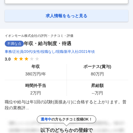
求人情報をもっと見る
イオンモール株式会社の評判・クチコミ・評価
年収・給与制度・待遇
不満な点
事務
正社員
20代
女性
役職なし
現職
新卒入社
2021年頃
3.0
年収
ボーナス(賞与)
380
万円/年
80
万円
時間外手当
昇給額
2
万円
--
万円
職位や給与は年1回の試験(面接あり)に合格すると上がります。普
段の業務評...
選考中
の方もクチコミ投稿OK！
以下のどちらかの登録で