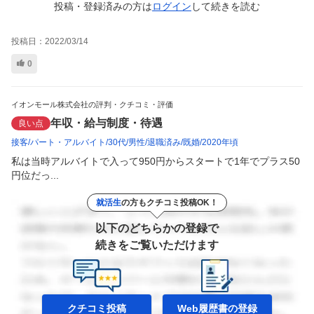
投稿・登録済みの方は
ログイン
して
続きを読む
投稿日：
2022/03/14
0
イオンモール株式会社の評判・クチコミ・評価
年収・給与制度・待遇
良い点
接客
パート・アルバイト
30代
男性
退職済み
既婚
2020年頃
私は当時アルバイトで入って950円からスタートで1年でプラス50
円位だっ...
就活生
の方もクチコミ投稿OK！
以下のどちらかの登録で
続きをご覧いただけます
クチコミ投稿
Web履歴書の
登録