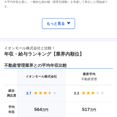
※平均年収を基に、一般的な振れ幅（業界別係数）を考慮して算出した理論値で
す。
もっと見る
イオンモール株式会社
と比較！
年収・給与ランキング【業界
内順位】
不動産管理
業界との平均年収比較
業界
平均
イオンモール株式会社
不動産管理
総合
3.7
3.3
満足度
平均
564
517
万円
万円
年収