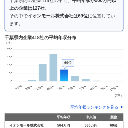
千葉県内
の企業
418
社の中で、
平均年収が
500万円以
上
の企業は
127
社。
その中で
イオンモール株式会社
は
69
位
に位置してい
ます。
千葉県内企業
418社
の平均年収分布
69位
平均年収ランキングを見る
平均年収
中央値
順位
イオンモール株式会社
564万
円
530万
円
69
位