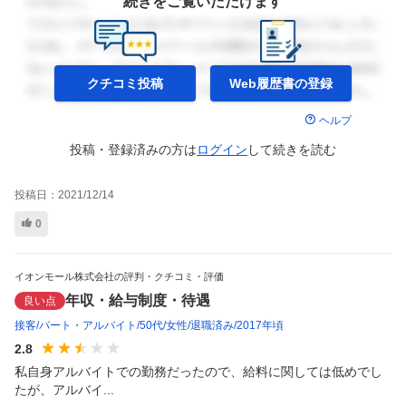
続きをご覧いただけます
クチコミ投稿
Web履歴書の
登録
ヘルプ
投稿・登録済みの方は
ログイン
して
続きを読む
投稿日：
2021/12/14
0
イオンモール株式会社の評判・クチコミ・評価
年収・給与制度・待遇
良い点
接客
パート・アルバイト
50代
女性
退職済み
2017年頃
2.8
私自身アルバイトでの勤務だったので、給料に関しては低めでし
たが、アルバイ...