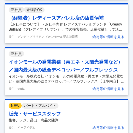
迎／脱炭素や省エネの知見がある方歓迎／残業10～20時間程度／住宅補
助制度充実／国内最大級の商業デベロッパー～ ■業務内容： 当社が展開
正社員
未経験OK
する商業施設の新店・増築における設備計画や既存モールの価値向上を
目的とした改修プロジェクトを発注者の立場でプロジェクトマネジメン
（経験者）レディースアパレル店の店長候補
ト業務を担当していただきます。 ■具体的業務： ・商業施設における建
【お仕事について】 ・お仕事内容 レディスアパレルブランド「Gready
…
Brilliant （グレディブリリアン） 」での接客販売、店長候補として活躍
してくれる方を募集します。 ＊接客・販売経験がある方の募集です。 ブ
給与等の情報を見る
提供：グレディブリリアン イオンモール堺北花田店
ランクがある方もOK！ 【具体的には】 ・接客販売（お客さまの好みや
雰囲気を踏まえたうえでコーディネートのご提案） ・魅力的な売り場づ
くり ・店舗のマネジメント業務 ・スタッフの育成 ・商品管理・棚卸・
正社員
店舗清掃・整理 など 店長として幅広い業務をお任せします。 【Gready
Brilliant（グレディブリリアン）について】 高感度な大人の女性のため
イオンモールの発電業務（再エネ・太陽光発電など）
のセレクトショップ。 国内外
…
／国内最大級の総合デベロッパー／フルフレックス
イオンモール株式会社 イオンモールの発電業務（再エネ・太陽光発電な
ど）※国内最大級の総合デベロッパー／フルフレックス 【仕事内容】 イ
オンモールの発電業務（再エネ・太陽光発電など）※国内最大級の総合
給与等の情報を見る
提供：doda
デベロッパー／フルフレックス 【具体的な仕事内容】 ～国内最大級の商
業デベロッパーの発電業務ポジション／残業月10～20時間程度／フルフ
レックス／福利厚生◎～ ■採用背景： 2018年イオン脱炭素の宣言の方針
NEW
パート・アルバイト
に従い、イオンモールでは「自分たちが使う電気は自分たちで地域でつ
くる」という考えに基づき、発電業務を開始しています。オンサイトと
販売・サービススタッフ
オフサイトによる発電であり、現在は太陽光発電が中心ですが、今後は
接客、レジ、品出、商品の陳列
蓄
…
給与等の情報を見る
提供：イーアイデム