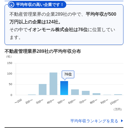
平均年収の高い企業です！
不動産管理業界
の企業
289
社の中で、
平均年収が
500
万円以上
の企業は
124
社。
その中で
イオンモール株式会社
は
76
位
に位置してい
ます。
不動産管理業界
289社
の平均年収分布
76位
平均年収ランキングを見る