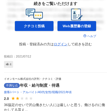
続きをご覧いただけます
クチコミ投稿
Web履歴書の
登録
ヘルプ
投稿・登録済みの方は
ログイン
して
続きを読む
投稿日：
2021/07/12
4
イオンモール株式会社の評判・クチコミ・評価
年収・給与制度・待遇
不満な点
接客
パート・アルバイト
40代
女性
現職
2021年頃
2.0
36協定のせいで沢山働きたい人には厳しいと思う。働けるのに働
かしてる貰え...