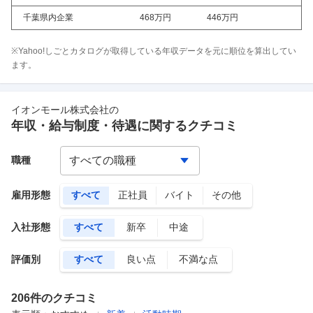
千葉県内企業
468万
円
446万
円
※Yahoo!しごとカタログが取得している年収データを元に順位を算出してい
ます。
イオンモール株式会社
の
年収・給与制度・待遇に関するクチコミ
職種
雇用形態
すべて
正社員
バイト
その他
入社形態
すべて
新卒
中途
評価別
すべて
良い点
不満な点
206
件のクチコミ