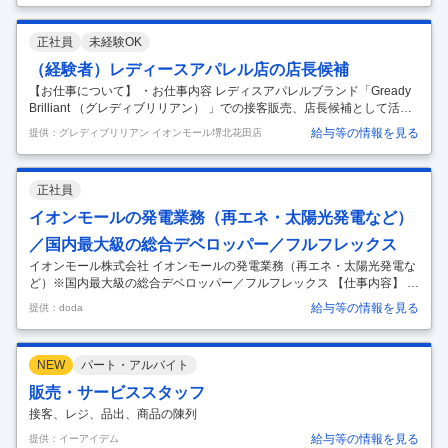
迎／脱炭素や省エネの知見がある方歓迎／残業10～20時間程度／住宅補
助制度充実／国内最大級の商業デベロッパー～ ■業務内容： 当社が展開
正社員
未経験OK
する商業施設の新店・増築における設備計画や既存モールの価値向上を
目的とした改修プロジェクトを発注者の立場でプロジェクトマネジメン
（経験者）レディースアパレル店の店長候補
ト業務を担当していただきます。 ■具体的業務： ・商業施設における建
【お仕事について】 ・お仕事内容 レディスアパレルブランド「Gready
…
Brilliant （グレディブリリアン） 」での接客販売、店長候補として活躍
してくれる方を募集します。 ＊接客・販売経験がある方の募集です。 ブ
給与等の情報を見る
提供：グレディブリリアン イオンモール堺北花田店
ランクがある方もOK！ 【具体的には】 ・接客販売（お客さまの好みや
雰囲気を踏まえたうえでコーディネートのご提案） ・魅力的な売り場づ
くり ・店舗のマネジメント業務 ・スタッフの育成 ・商品管理・棚卸・
正社員
店舗清掃・整理 など 店長として幅広い業務をお任せします。 【Gready
Brilliant（グレディブリリアン）について】 高感度な大人の女性のため
イオンモールの発電業務（再エネ・太陽光発電など）
のセレクトショップ。 国内外
…
／国内最大級の総合デベロッパー／フルフレックス
イオンモール株式会社 イオンモールの発電業務（再エネ・太陽光発電な
ど）※国内最大級の総合デベロッパー／フルフレックス 【仕事内容】 イ
オンモールの発電業務（再エネ・太陽光発電など）※国内最大級の総合
給与等の情報を見る
提供：doda
デベロッパー／フルフレックス 【具体的な仕事内容】 ～国内最大級の商
業デベロッパーの発電業務ポジション／残業月10～20時間程度／フルフ
レックス／福利厚生◎～ ■採用背景： 2018年イオン脱炭素の宣言の方針
NEW
パート・アルバイト
に従い、イオンモールでは「自分たちが使う電気は自分たちで地域でつ
くる」という考えに基づき、発電業務を開始しています。オンサイトと
販売・サービススタッフ
オフサイトによる発電であり、現在は太陽光発電が中心ですが、今後は
接客、レジ、品出、商品の陳列
蓄
…
給与等の情報を見る
提供：イーアイデム