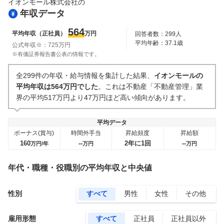
イオンモール株式会社
の
年収データ
564
平均年収（正社員）
万円
回答者数：
299
人
平均年齢：
37.1
歳
公式年収※：
725
万円
※有価証券報告書公表の情報です。
全299件の年収・給与情報を集計した結果、
イオンモールの
平均年収は564万円でした
。これは不動産「不動産管理」業
界の平均517万円より47万円ほど高い傾向があります。
平均データ
ボーナス(賞与)
時間外手当
昇給頻度
昇給額
160
--
2年に1回
--
万円/年
万円
万円
年代・職種・役職別の平均年収と中央値
性別
すべて
男性
女性
その他
雇用形態
すべて
正社員
正社員以外