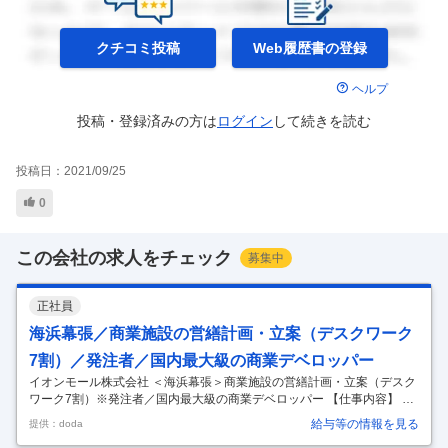
クチコミ投稿
Web履歴書の
登録
ヘルプ
投稿・登録済みの方は
ログイン
して
続きを読む
投稿日：
2021/09/25
0
この会社の求人をチェック
募集中
正社員
海浜幕張／商業施設の営繕計画・立案（デスクワーク
7割）／発注者／国内最大級の商業デベロッパー
イオンモール株式会社 ＜海浜幕張＞商業施設の営繕計画・立案（デスク
ワーク7割）※発注者／国内最大級の商業デベロッパー 【仕事内容】 ＜
海浜幕張＞商業施設の営繕計画・立案（デスクワーク7割）※発注者／国
給与等の情報を見る
提供：doda
内最大級の商業デベロッパー 【具体的な仕事内容】 ～施工管理経験者歓