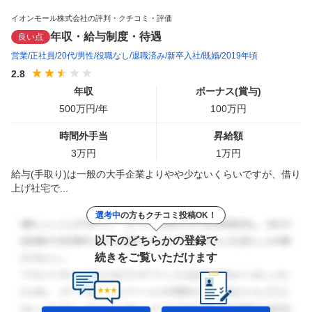
イオンモール株式会社の評判・クチコミ・評価
年収・給与制度・待遇
良い点
営業
正社員
20代
男性
役職なし
退職済み
新卒入社
既婚
2019年頃
2.8
年収
ボーナス(賞与)
500
万円/年
100
万円
時間外手当
昇給額
3
万円
1
万円
給与(手取り)は一般の大手企業よりやや少ないくらいですが、借り
上げ社宅で...
選考中
の方もクチコミ投稿OK！
以下のどちらかの登録で
続きをご覧いただけます