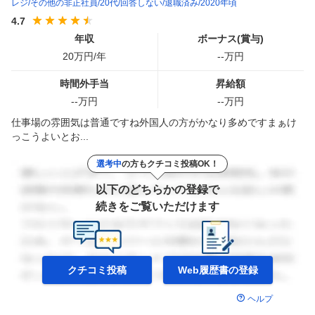
レジ
その他の非正社員
20代
回答しない
退職済み
2020年頃
4.7
年収
ボーナス(賞与)
20
万円/年
--
万円
時間外手当
昇給額
--
万円
--
万円
仕事場の雰囲気は普通ですね外国人の方がかなり多めですまぁけ
っこうよいとお...
選考中
の方もクチコミ投稿OK！
以下のどちらかの登録で
続きをご覧いただけます
クチコミ投稿
Web履歴書の
登録
ヘルプ