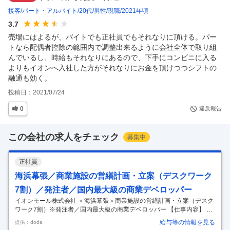
接客
パート・アルバイト
20代
男性
現職
2021年頃
3.7
売場にはよるが、バイトでも正社員でもそれなりに頂ける。パー
トなら配偶者控除の範囲内で調整出来るように会社全体で取り組
んでいるし、時給もそれなりにあるので、下手にコンビニに入る
よりもイオンへ入社した方がそれなりにお金を頂けつつシフトの
融通も効く。
投稿日：
2021/07/24
0
違反報告
この会社の求人をチェック
募集中
正社員
海浜幕張／商業施設の営繕計画・立案（デスクワーク
7割）／発注者／国内最大級の商業デベロッパー
イオンモール株式会社 ＜海浜幕張＞商業施設の営繕計画・立案（デスク
ワーク7割）※発注者／国内最大級の商業デベロッパー 【仕事内容】 ＜
海浜幕張＞商業施設の営繕計画・立案（デスクワーク7割）※発注者／国
給与等の情報を見る
提供：doda
内最大級の商業デベロッパー 【具体的な仕事内容】 ～施工管理経験者歓