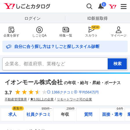
Yahoo!しごとカタログ
検索
通知
i
ログイン
ID新規取得
企業を探す
しごとQA
特集一覧
スカウト
マイページ
自分に合う探し方は？しごと探しスタイル診断
イオンモール株式会社
の年収・給与・昇給・ボーナス
3.7
1366
クチコミ
平均
564
万円
不動産管理業界
3.0以上の企業
リモートワーク可の企業
募集中
999件~
299件
64件
求人
社員クチコミ
年収
質問
面接・選考